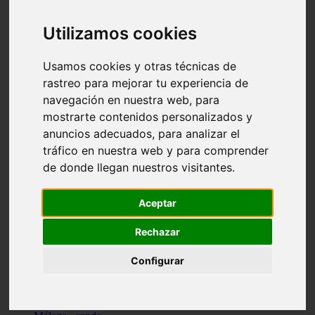
Madrid - pozuelo-de-alarcón
Teruel - sarrión
Utilizamos cookies
Cádiz - algodonales
Illes-balears - inca
Madrid - madrid
Usamos cookies y otras técnicas de
Málaga - torremolinos
rastreo para mejorar tu experiencia de
Asturias - oviedo
navegación en nuestra web, para
Cádiz - el-puerto-de-santa-maría
Asturias - aller
mostrarte contenidos personalizados y
Toledo - illescas
anuncios adecuados, para analizar el
álava - vitoria-gasteiz
tráfico en nuestra web y para comprender
Málaga - marbella
Zaragoza - zaragoza
de donde llegan nuestros visitantes.
Barcelona - barcelona
Valencia - valencia
Pontevedra - lalín
Aceptar
Toledo - seseña
Cantabria - val-de-san-vicente
Rechazar
Sevilla - sevilla
Granada - granada
Configurar
Cádiz - tarifa
Lugo - viveiro
Murcia - san-javier
Santa-cruz-de-tenerife - tacoronte