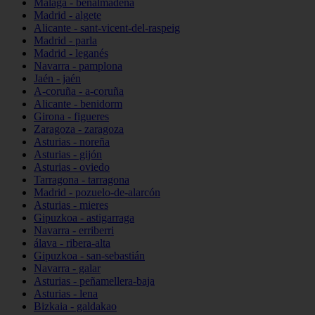
Málaga - benalmádena
Madrid - algete
Alicante - sant-vicent-del-raspeig
Madrid - parla
Madrid - leganés
Navarra - pamplona
Jaén - jaén
A-coruña - a-coruña
Alicante - benidorm
Girona - figueres
Zaragoza - zaragoza
Asturias - noreña
Asturias - gijón
Asturias - oviedo
Tarragona - tarragona
Madrid - pozuelo-de-alarcón
Asturias - mieres
Gipuzkoa - astigarraga
Navarra - erriberri
álava - ribera-alta
Gipuzkoa - san-sebastián
Navarra - galar
Asturias - peñamellera-baja
Asturias - lena
Bizkaia - galdakao