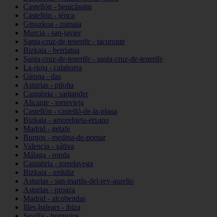
Castellón - benicàssim
Castellón - jérica
Gipuzkoa - zumaia
Murcia - san-javier
Santa-cruz-de-tenerife - tacoronte
Bizkaia - berriatua
Santa-cruz-de-tenerife - santa-cruz-de-tenerife
La-rioja - calahorra
Girona - das
Asturias - piloña
Cantabria - santander
Alicante - torrevieja
Castellón - castelló-de-la-plana
Bizkaia - amorebieta-etxano
Madrid - getafe
Burgos - medina-de-pomar
Valencia - xàtiva
Málaga - ronda
Cantabria - torrelavega
Bizkaia - urduliz
Asturias - san-martín-del-rey-aurelio
Asturias - proaza
Madrid - alcobendas
Illes-balears - ibiza
Sevilla - bormujos