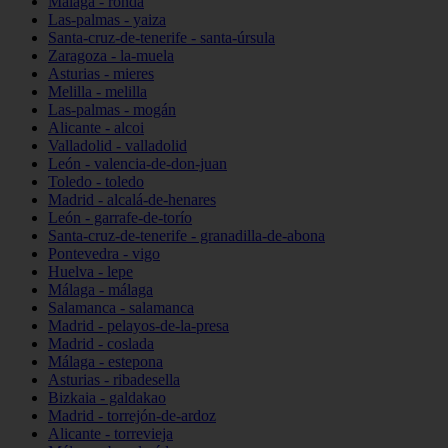
Málaga - ronda
Las-palmas - yaiza
Santa-cruz-de-tenerife - santa-úrsula
Zaragoza - la-muela
Asturias - mieres
Melilla - melilla
Las-palmas - mogán
Alicante - alcoi
Valladolid - valladolid
León - valencia-de-don-juan
Toledo - toledo
Madrid - alcalá-de-henares
León - garrafe-de-torío
Santa-cruz-de-tenerife - granadilla-de-abona
Pontevedra - vigo
Huelva - lepe
Málaga - málaga
Salamanca - salamanca
Madrid - pelayos-de-la-presa
Madrid - coslada
Málaga - estepona
Asturias - ribadesella
Bizkaia - galdakao
Madrid - torrejón-de-ardoz
Alicante - torrevieja