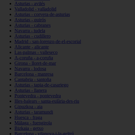
Asturias - avilés
Valladolid - valladolid
Asturias - corvera-de-asturias
Asturias - quirós
Asturias - cabranes
Navarra - tudela
Asturias - cudillero
Madrid - san-lorenzo-de-el-escorial
Alicante - alicante
Las-palmas - valleseco
A-coruña - a-coruña
Girona - lloret-de-mar
Navarra - lodosa
Barcelona - manresa
Cantabria - santoña
Asturias - tapia-de-casariego
Asturias - llanera
Pontevedra - pontevedra
Illes-balears - santa-eulària-des-riu
Gipuzkoa - aia
Asturias - taramundi
Huesca - fraga
Málaga - fuengirola
Bizkaia - getxo
Barcelona - vilanova-i-la-geltrú