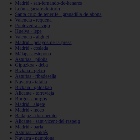
Madrid - san-fernando-de-henares
León - garrafe-de-torío
Santa-cruz-de-tenerife - granadilla-de-abona
Valencia - requena
Pontevedra - vigo
Huelva - lepe
Valencia - alginet
Madrid - pelayos-de-la-presa
Madrid - coslada
Málaga - estepona
Asturias - piloña
Gipuzkoa - deba
Bizkaia - getxo
Asturias - ribadesella
Navarra - tafalla
Bizkaia - galdakao
Alicante - torrevieja
Burgos - burgos
Madrid - algete
Madrid - meco
Badajoz - don-benito
Alicante - sant-vicent-del-raspeig
Madrid - parla
Asturias - valdés
Navarra - pamplona