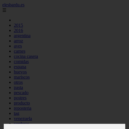
elesbardu.es
☰
2015
2016
argentina
arroz
aves
carnes
cocina casera
comidas
espana
huevos
mariscos
otros
pasta
pescado
postres
producto
reposteria
tag
venezuela
verduras
vocabulario de cocina