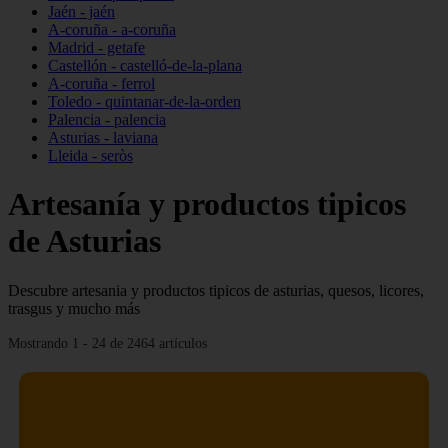
Jaén - jaén
A-coruña - a-coruña
Madrid - getafe
Castellón - castelló-de-la-plana
A-coruña - ferrol
Toledo - quintanar-de-la-orden
Palencia - palencia
Asturias - laviana
Lleida - seròs
Artesanía y productos tipicos
de Asturias
Descubre artesania y productos tipicos de asturias, quesos, licores,
trasgus y mucho más
Mostrando 1 - 24 de 2464 artículos