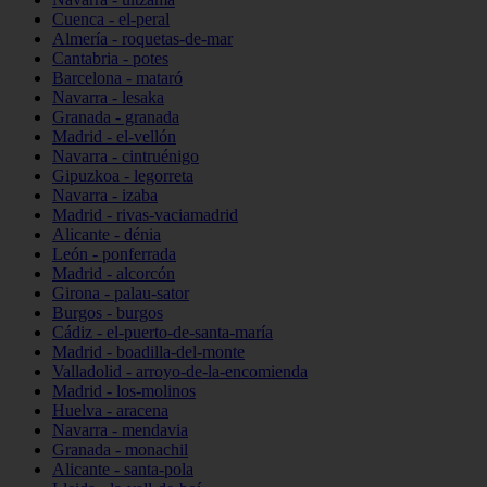
Cuenca - el-peral
Almería - roquetas-de-mar
Cantabria - potes
Barcelona - mataró
Navarra - lesaka
Granada - granada
Madrid - el-vellón
Navarra - cintruénigo
Gipuzkoa - legorreta
Navarra - izaba
Madrid - rivas-vaciamadrid
Alicante - dénia
León - ponferrada
Madrid - alcorcón
Girona - palau-sator
Burgos - burgos
Cádiz - el-puerto-de-santa-maría
Madrid - boadilla-del-monte
Valladolid - arroyo-de-la-encomienda
Madrid - los-molinos
Huelva - aracena
Navarra - mendavia
Granada - monachil
Alicante - santa-pola