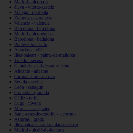
Madrid - alcorcón
álava - vitoria-gasteiz
Málaga - marbella
Zaragoza - zaragoza
Valencia - valencia
Barcelona - barcelona
Madrid - alcobendas
Barcelona - badalona
Pontevedra - lalín
Asturias - avilés
Illes-balears - palma-de-mallorca
Toledo - seseña
Cantabria - val-de-san-vicente
Alicante - alicante
Girona - lloret-de-mar
Sevilla - sevilla
León - sahagún
Granada - granada
Cádiz - tarifa
Lugo - viveiro
Murcia - san-javier
Santa-cruz-de-tenerife - tacoronte
Asturias - grado
Illes-balears - santa-eulària-des-riu
Madrid - alcalá-de-henares