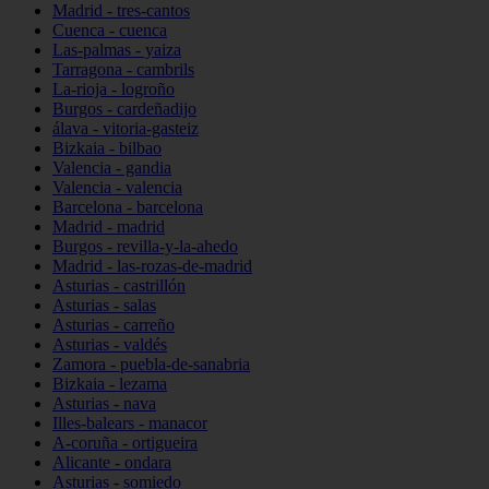
Madrid - tres-cantos
Cuenca - cuenca
Las-palmas - yaiza
Tarragona - cambrils
La-rioja - logroño
Burgos - cardeñadijo
álava - vitoria-gasteiz
Bizkaia - bilbao
Valencia - gandia
Valencia - valencia
Barcelona - barcelona
Madrid - madrid
Burgos - revilla-y-la-ahedo
Madrid - las-rozas-de-madrid
Asturias - castrillón
Asturias - salas
Asturias - carreño
Asturias - valdés
Zamora - puebla-de-sanabria
Bizkaia - lezama
Asturias - nava
Illes-balears - manacor
A-coruña - ortigueira
Alicante - ondara
Asturias - somiedo