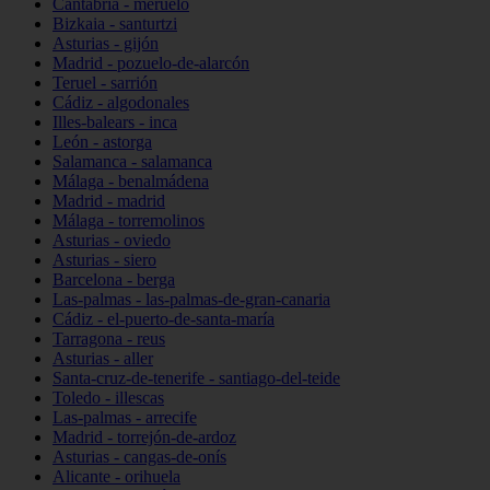
Cantabria - meruelo
Bizkaia - santurtzi
Asturias - gijón
Madrid - pozuelo-de-alarcón
Teruel - sarrión
Cádiz - algodonales
Illes-balears - inca
León - astorga
Salamanca - salamanca
Málaga - benalmádena
Madrid - madrid
Málaga - torremolinos
Asturias - oviedo
Asturias - siero
Barcelona - berga
Las-palmas - las-palmas-de-gran-canaria
Cádiz - el-puerto-de-santa-maría
Tarragona - reus
Asturias - aller
Santa-cruz-de-tenerife - santiago-del-teide
Toledo - illescas
Las-palmas - arrecife
Madrid - torrejón-de-ardoz
Asturias - cangas-de-onís
Alicante - orihuela