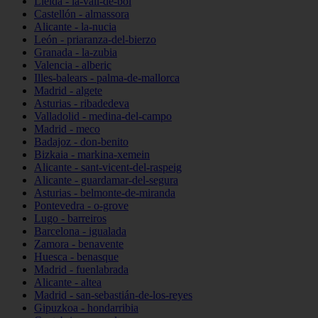
Lleida - la-vall-de-boí
Castellón - almassora
Alicante - la-nucia
León - priaranza-del-bierzo
Granada - la-zubia
Valencia - alberic
Illes-balears - palma-de-mallorca
Madrid - algete
Asturias - ribadedeva
Valladolid - medina-del-campo
Madrid - meco
Badajoz - don-benito
Bizkaia - markina-xemein
Alicante - sant-vicent-del-raspeig
Alicante - guardamar-del-segura
Asturias - belmonte-de-miranda
Pontevedra - o-grove
Lugo - barreiros
Barcelona - igualada
Zamora - benavente
Huesca - benasque
Madrid - fuenlabrada
Alicante - altea
Madrid - san-sebastián-de-los-reyes
Gipuzkoa - hondarribia