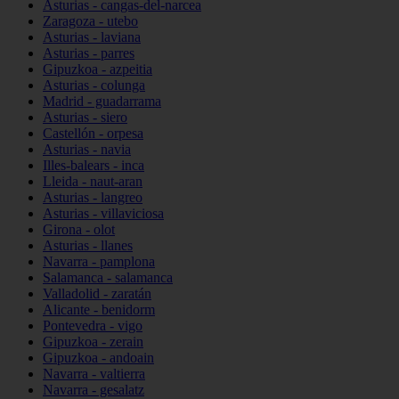
Asturias - cangas-del-narcea
Zaragoza - utebo
Asturias - laviana
Asturias - parres
Gipuzkoa - azpeitia
Asturias - colunga
Madrid - guadarrama
Asturias - siero
Castellón - orpesa
Asturias - navia
Illes-balears - inca
Lleida - naut-aran
Asturias - langreo
Asturias - villaviciosa
Girona - olot
Asturias - llanes
Navarra - pamplona
Salamanca - salamanca
Valladolid - zaratán
Alicante - benidorm
Pontevedra - vigo
Gipuzkoa - zerain
Gipuzkoa - andoain
Navarra - valtierra
Navarra - gesalatz