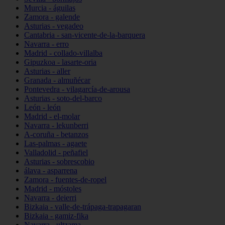
Murcia - águilas
Zamora - galende
Asturias - vegadeo
Cantabria - san-vicente-de-la-barquera
Navarra - erro
Madrid - collado-villalba
Gipuzkoa - lasarte-oria
Asturias - aller
Granada - almuñécar
Pontevedra - vilagarcía-de-arousa
Asturias - soto-del-barco
León - león
Madrid - el-molar
Navarra - lekunberri
A-coruña - betanzos
Las-palmas - agaete
Valladolid - peñafiel
Asturias - sobrescobio
álava - asparrena
Zamora - fuentes-de-ropel
Madrid - móstoles
Navarra - deierri
Bizkaia - valle-de-trápaga-trapagaran
Bizkaia - gamiz-fika
Navarra - ultzama