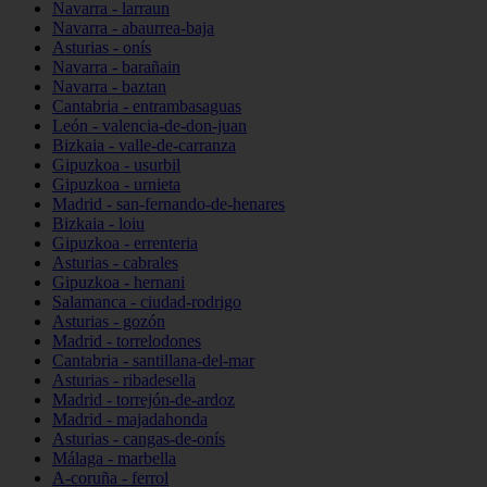
Navarra - larraun
Navarra - abaurrea-baja
Asturias - onís
Navarra - barañain
Navarra - baztan
Cantabria - entrambasaguas
León - valencia-de-don-juan
Bizkaia - valle-de-carranza
Gipuzkoa - usurbil
Gipuzkoa - urnieta
Madrid - san-fernando-de-henares
Bizkaia - loiu
Gipuzkoa - errenteria
Asturias - cabrales
Gipuzkoa - hernani
Salamanca - ciudad-rodrigo
Asturias - gozón
Madrid - torrelodones
Cantabria - santillana-del-mar
Asturias - ribadesella
Madrid - torrejón-de-ardoz
Madrid - majadahonda
Asturias - cangas-de-onís
Málaga - marbella
A-coruña - ferrol