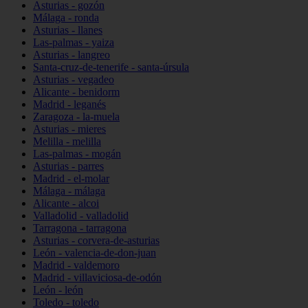
Asturias - gozón
Málaga - ronda
Asturias - llanes
Las-palmas - yaiza
Asturias - langreo
Santa-cruz-de-tenerife - santa-úrsula
Asturias - vegadeo
Alicante - benidorm
Madrid - leganés
Zaragoza - la-muela
Asturias - mieres
Melilla - melilla
Las-palmas - mogán
Asturias - parres
Madrid - el-molar
Málaga - málaga
Alicante - alcoi
Valladolid - valladolid
Tarragona - tarragona
Asturias - corvera-de-asturias
León - valencia-de-don-juan
Madrid - valdemoro
Madrid - villaviciosa-de-odón
León - león
Toledo - toledo