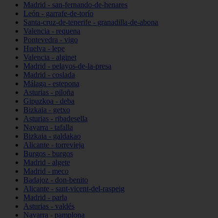
Madrid - san-fernando-de-henares
León - garrafe-de-torío
Santa-cruz-de-tenerife - granadilla-de-abona
Valencia - requena
Pontevedra - vigo
Huelva - lepe
Valencia - alginet
Madrid - pelayos-de-la-presa
Madrid - coslada
Málaga - estepona
Asturias - piloña
Gipuzkoa - deba
Bizkaia - getxo
Asturias - ribadesella
Navarra - tafalla
Bizkaia - galdakao
Alicante - torrevieja
Burgos - burgos
Madrid - algete
Madrid - meco
Badajoz - don-benito
Alicante - sant-vicent-del-raspeig
Madrid - parla
Asturias - valdés
Navarra - pamplona