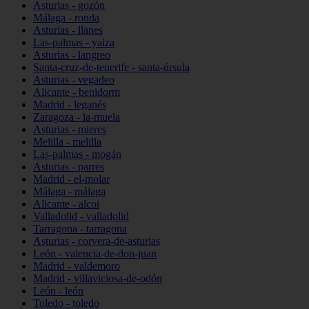
Asturias - gozón
Málaga - ronda
Asturias - llanes
Las-palmas - yaiza
Asturias - langreo
Santa-cruz-de-tenerife - santa-úrsula
Asturias - vegadeo
Alicante - benidorm
Madrid - leganés
Zaragoza - la-muela
Asturias - mieres
Melilla - melilla
Las-palmas - mogán
Asturias - parres
Madrid - el-molar
Málaga - málaga
Alicante - alcoi
Valladolid - valladolid
Tarragona - tarragona
Asturias - corvera-de-asturias
León - valencia-de-don-juan
Madrid - valdemoro
Madrid - villaviciosa-de-odón
León - león
Toledo - toledo