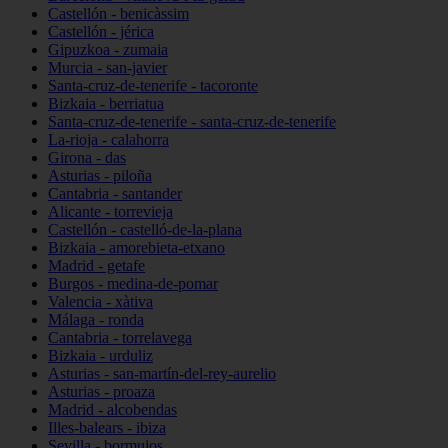
Castellón - benicàssim
Castellón - jérica
Gipuzkoa - zumaia
Murcia - san-javier
Santa-cruz-de-tenerife - tacoronte
Bizkaia - berriatua
Santa-cruz-de-tenerife - santa-cruz-de-tenerife
La-rioja - calahorra
Girona - das
Asturias - piloña
Cantabria - santander
Alicante - torrevieja
Castellón - castelló-de-la-plana
Bizkaia - amorebieta-etxano
Madrid - getafe
Burgos - medina-de-pomar
Valencia - xàtiva
Málaga - ronda
Cantabria - torrelavega
Bizkaia - urduliz
Asturias - san-martín-del-rey-aurelio
Asturias - proaza
Madrid - alcobendas
Illes-balears - ibiza
Sevilla - bormujos