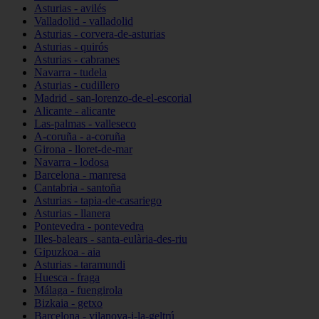
Asturias - avilés
Valladolid - valladolid
Asturias - corvera-de-asturias
Asturias - quirós
Asturias - cabranes
Navarra - tudela
Asturias - cudillero
Madrid - san-lorenzo-de-el-escorial
Alicante - alicante
Las-palmas - valleseco
A-coruña - a-coruña
Girona - lloret-de-mar
Navarra - lodosa
Barcelona - manresa
Cantabria - santoña
Asturias - tapia-de-casariego
Asturias - llanera
Pontevedra - pontevedra
Illes-balears - santa-eulària-des-riu
Gipuzkoa - aia
Asturias - taramundi
Huesca - fraga
Málaga - fuengirola
Bizkaia - getxo
Barcelona - vilanova-i-la-geltrú