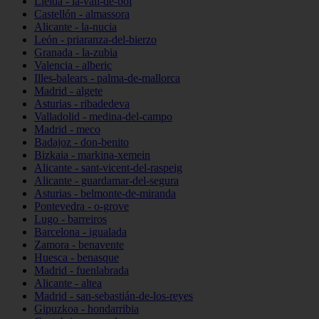
Lleida - la-vall-de-boí
Castellón - almassora
Alicante - la-nucia
León - priaranza-del-bierzo
Granada - la-zubia
Valencia - alberic
Illes-balears - palma-de-mallorca
Madrid - algete
Asturias - ribadedeva
Valladolid - medina-del-campo
Madrid - meco
Badajoz - don-benito
Bizkaia - markina-xemein
Alicante - sant-vicent-del-raspeig
Alicante - guardamar-del-segura
Asturias - belmonte-de-miranda
Pontevedra - o-grove
Lugo - barreiros
Barcelona - igualada
Zamora - benavente
Huesca - benasque
Madrid - fuenlabrada
Alicante - altea
Madrid - san-sebastián-de-los-reyes
Gipuzkoa - hondarribia