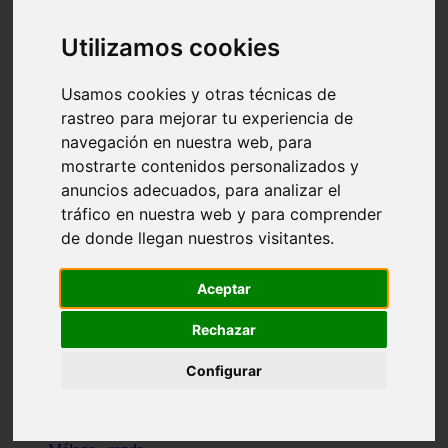
Madrid - pozuelo-de-alarcón
Teruel - sarrión
Utilizamos cookies
Cádiz - algodonales
Illes-balears - inca
Madrid - madrid
Usamos cookies y otras técnicas de
Málaga - torremolinos
rastreo para mejorar tu experiencia de
Asturias - oviedo
navegación en nuestra web, para
Cádiz - el-puerto-de-santa-maría
Asturias - aller
mostrarte contenidos personalizados y
Toledo - illescas
anuncios adecuados, para analizar el
álava - vitoria-gasteiz
tráfico en nuestra web y para comprender
Málaga - marbella
Zaragoza - zaragoza
de donde llegan nuestros visitantes.
Barcelona - barcelona
Valencia - valencia
Pontevedra - lalín
Aceptar
Toledo - seseña
Cantabria - val-de-san-vicente
Rechazar
Sevilla - sevilla
Granada - granada
Configurar
Cádiz - tarifa
Lugo - viveiro
Murcia - san-javier
Santa-cruz-de-tenerife - tacoronte