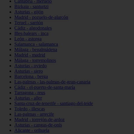
Cantabria - meruelo
Bizkaia - santurtzi
Asturias - gijón
Madrid - pozuelo-de-alarcón
Teruel - sarrión
Cádiz - algodonales
Illes-balears - inca
León - astorga
Salamanca - salamanca
Málaga - benalmádena
Madrid - madrid
Málaga - torremolinos
Asturias - oviedo
Asturias - siero
Barcelona - berga
Las-palmas - las-palmas-de-gran-canaria
Cádiz - el-puerto-de-santa-maría
Tarragona - reus
Asturias - aller
Santa-cruz-de-tenerife - santiago-del-teide
Toledo - illescas
Las-palmas - arrecife
Madrid - torrejón-de-ardoz
Asturias - cangas-de-onís
Alicante - orihuela