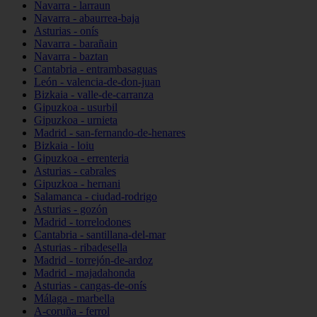
Navarra - larraun
Navarra - abaurrea-baja
Asturias - onís
Navarra - barañain
Navarra - baztan
Cantabria - entrambasaguas
León - valencia-de-don-juan
Bizkaia - valle-de-carranza
Gipuzkoa - usurbil
Gipuzkoa - urnieta
Madrid - san-fernando-de-henares
Bizkaia - loiu
Gipuzkoa - errenteria
Asturias - cabrales
Gipuzkoa - hernani
Salamanca - ciudad-rodrigo
Asturias - gozón
Madrid - torrelodones
Cantabria - santillana-del-mar
Asturias - ribadesella
Madrid - torrejón-de-ardoz
Madrid - majadahonda
Asturias - cangas-de-onís
Málaga - marbella
A-coruña - ferrol