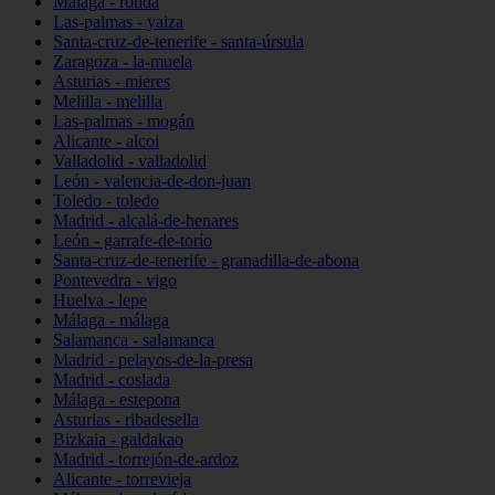
Málaga - ronda
Las-palmas - yaiza
Santa-cruz-de-tenerife - santa-úrsula
Zaragoza - la-muela
Asturias - mieres
Melilla - melilla
Las-palmas - mogán
Alicante - alcoi
Valladolid - valladolid
León - valencia-de-don-juan
Toledo - toledo
Madrid - alcalá-de-henares
León - garrafe-de-torío
Santa-cruz-de-tenerife - granadilla-de-abona
Pontevedra - vigo
Huelva - lepe
Málaga - málaga
Salamanca - salamanca
Madrid - pelayos-de-la-presa
Madrid - coslada
Málaga - estepona
Asturias - ribadesella
Bizkaia - galdakao
Madrid - torrejón-de-ardoz
Alicante - torrevieja