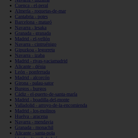
Cuenca - el-peral
Almería - roquetas-de-mar
Cantabria - potes
Barcelona - mataró
Navarra - lesaka
Granada - granada
Madrid - el-vellón
Navarra - cintruénigo
Gipuzkoa - legorreta
Navarra - izaba
Madrid - rivas-vaciamadrid
Alicante - dénia
León - ponferrada
Madrid - alcorcón
Girona - palau-sator
Burgos - burgos
Cádiz - el-puerto-de-santa-maría
Madrid - boadilla-del-monte
Valladolid - arroyo-de-la-encomienda
Madrid - los-molinos
Huelva - aracena
Navarra - mendavia
Granada - monachil
Alicante - santa-pola