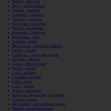
Madrid - alcorcón
álava - vitoria-gasteiz
Málaga - marbella
Zaragoza - zaragoza
Valencia - valencia
Barcelona - barcelona
Madrid - alcobendas
Barcelona - badalona
Pontevedra - lalín
Asturias - avilés
Illes-balears - palma-de-mallorca
Toledo - seseña
Cantabria - val-de-san-vicente
Alicante - alicante
Girona - lloret-de-mar
Sevilla - sevilla
León - sahagún
Granada - granada
Cádiz - tarifa
Lugo - viveiro
Murcia - san-javier
Santa-cruz-de-tenerife - tacoronte
Asturias - grado
Illes-balears - santa-eulària-des-riu
Madrid - alcalá-de-henares