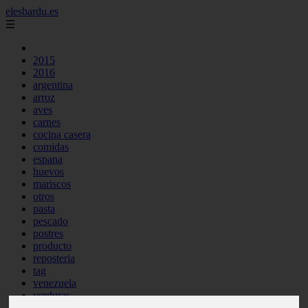
elesbardu.es
☰
2015
2016
argentina
arroz
aves
carnes
cocina casera
comidas
espana
huevos
mariscos
otros
pasta
pescado
postres
producto
reposteria
tag
venezuela
verduras
vocabulario de cocina