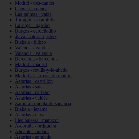
Madrid - tres-cantos
Cuenca - cuenca
Las-palmas - yaiza
Tarragona - cambrils
La-rioja - logroño
Burgos - cardeñadijo
álava - vitoria-gasteiz
Bizkaia - bilbao
Valencia - gandia
Valencia - valencia
Barcelona - barcelona
Madrid - madrid
Burgos - revilla-y-la-ahedo
Madrid - las-rozas-de-madrid
Asturias - castrillón
Asturias - salas
Asturias - carreño
Asturias - valdés
Zamora - puebla-de-sanabria
Bizkaia - lezama
Asturias - nava
Illes-balears - manacor
A-coruña - ortigueira
Alicante - ondara
Asturias - somiedo