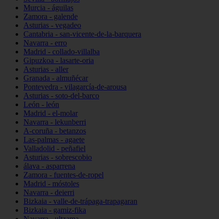
Murcia - águilas
Zamora - galende
Asturias - vegadeo
Cantabria - san-vicente-de-la-barquera
Navarra - erro
Madrid - collado-villalba
Gipuzkoa - lasarte-oria
Asturias - aller
Granada - almuñécar
Pontevedra - vilagarcía-de-arousa
Asturias - soto-del-barco
León - león
Madrid - el-molar
Navarra - lekunberri
A-coruña - betanzos
Las-palmas - agaete
Valladolid - peñafiel
Asturias - sobrescobio
álava - asparrena
Zamora - fuentes-de-ropel
Madrid - móstoles
Navarra - deierri
Bizkaia - valle-de-trápaga-trapagaran
Bizkaia - gamiz-fika
Navarra - ultzama