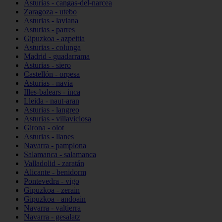
Asturias - cangas-del-narcea
Zaragoza - utebo
Asturias - laviana
Asturias - parres
Gipuzkoa - azpeitia
Asturias - colunga
Madrid - guadarrama
Asturias - siero
Castellón - orpesa
Asturias - navia
Illes-balears - inca
Lleida - naut-aran
Asturias - langreo
Asturias - villaviciosa
Girona - olot
Asturias - llanes
Navarra - pamplona
Salamanca - salamanca
Valladolid - zaratán
Alicante - benidorm
Pontevedra - vigo
Gipuzkoa - zerain
Gipuzkoa - andoain
Navarra - valtierra
Navarra - gesalatz