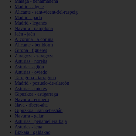
Málaga - benalmádena
Madrid - algete
Alicante - sant-vicent-del-raspeig
Madrid - parla
Madrid - leganés
Navarra - pamplona
Jaén - jaén
A-coruña - a-coruña
Alicante - benidorm
Girona - figueres
Zaragoza - zaragoza
Asturias - noreña
Asturias - gijón
Asturias - oviedo
Tarragona - tarragona
Madrid - pozuelo-de-alarcón
Asturias - mieres
Gipuzkoa - astigarraga
Navarra - erriberri
álava - ribera-alta
Gipuzkoa - san-sebastián
Navarra - galar
Asturias - peñamellera-baja
Asturias - lena
Bizkaia - galdakao