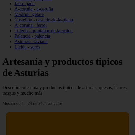
Jaén - jaén
A-coruña - a-coruña
Madrid - getafe
Castellón - castelló-de-la-plana
A-coruña - ferrol
Toledo - quintanar-de-la-orden
Palencia - palencia
Asturias - laviana
Lleida - seròs
Artesanía y productos tipicos
de Asturias
Descubre artesania y productos tipicos de asturias, quesos, licores,
trasgus y mucho más
Mostrando 1 - 24 de 2464 artículos