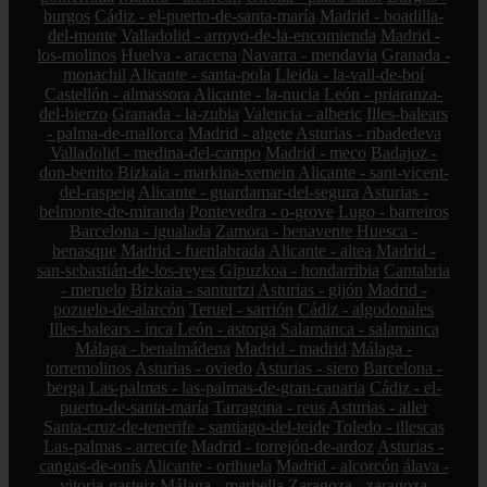
burgos
Cádiz - el-puerto-de-santa-maría
Madrid - boadilla-
del-monte
Valladolid - arroyo-de-la-encomienda
Madrid -
los-molinos
Huelva - aracena
Navarra - mendavia
Granada -
monachil
Alicante - santa-pola
Lleida - la-vall-de-boí
Castellón - almassora
Alicante - la-nucia
León - priaranza-
del-bierzo
Granada - la-zubia
Valencia - alberic
Illes-balears
- palma-de-mallorca
Madrid - algete
Asturias - ribadedeva
Valladolid - medina-del-campo
Madrid - meco
Badajoz -
don-benito
Bizkaia - markina-xemein
Alicante - sant-vicent-
del-raspeig
Alicante - guardamar-del-segura
Asturias -
belmonte-de-miranda
Pontevedra - o-grove
Lugo - barreiros
Barcelona - igualada
Zamora - benavente
Huesca -
benasque
Madrid - fuenlabrada
Alicante - altea
Madrid -
san-sebastián-de-los-reyes
Gipuzkoa - hondarribia
Cantabria
- meruelo
Bizkaia - santurtzi
Asturias - gijón
Madrid -
pozuelo-de-alarcón
Teruel - sarrión
Cádiz - algodonales
Illes-balears - inca
León - astorga
Salamanca - salamanca
Málaga - benalmádena
Madrid - madrid
Málaga -
torremolinos
Asturias - oviedo
Asturias - siero
Barcelona -
berga
Las-palmas - las-palmas-de-gran-canaria
Cádiz - el-
puerto-de-santa-maría
Tarragona - reus
Asturias - aller
Santa-cruz-de-tenerife - santiago-del-teide
Toledo - illescas
Las-palmas - arrecife
Madrid - torrejón-de-ardoz
Asturias -
cangas-de-onís
Alicante - orihuela
Madrid - alcorcón
álava -
vitoria-gasteiz
Málaga - marbella
Zaragoza - zaragoza