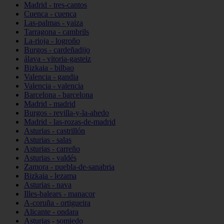
Madrid - tres-cantos
Cuenca - cuenca
Las-palmas - yaiza
Tarragona - cambrils
La-rioja - logroño
Burgos - cardeñadijo
álava - vitoria-gasteiz
Bizkaia - bilbao
Valencia - gandia
Valencia - valencia
Barcelona - barcelona
Madrid - madrid
Burgos - revilla-y-la-ahedo
Madrid - las-rozas-de-madrid
Asturias - castrillón
Asturias - salas
Asturias - carreño
Asturias - valdés
Zamora - puebla-de-sanabria
Bizkaia - lezama
Asturias - nava
Illes-balears - manacor
A-coruña - ortigueira
Alicante - ondara
Asturias - somiedo