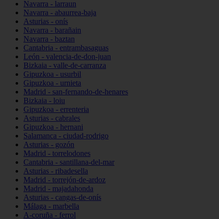
Navarra - larraun
Navarra - abaurrea-baja
Asturias - onís
Navarra - barañain
Navarra - baztan
Cantabria - entrambasaguas
León - valencia-de-don-juan
Bizkaia - valle-de-carranza
Gipuzkoa - usurbil
Gipuzkoa - urnieta
Madrid - san-fernando-de-henares
Bizkaia - loiu
Gipuzkoa - errenteria
Asturias - cabrales
Gipuzkoa - hernani
Salamanca - ciudad-rodrigo
Asturias - gozón
Madrid - torrelodones
Cantabria - santillana-del-mar
Asturias - ribadesella
Madrid - torrejón-de-ardoz
Madrid - majadahonda
Asturias - cangas-de-onís
Málaga - marbella
A-coruña - ferrol