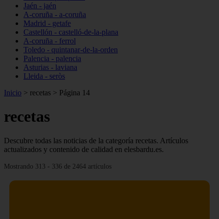
Jaén - jaén
A-coruña - a-coruña
Madrid - getafe
Castellón - castelló-de-la-plana
A-coruña - ferrol
Toledo - quintanar-de-la-orden
Palencia - palencia
Asturias - laviana
Lleida - seròs
Inicio
>
recetas
>
Página 14
recetas
Descubre todas las noticias de la categoría recetas. Artículos
actualizados y contenido de calidad en elesbardu.es.
Mostrando 313 - 336 de 2464 artículos