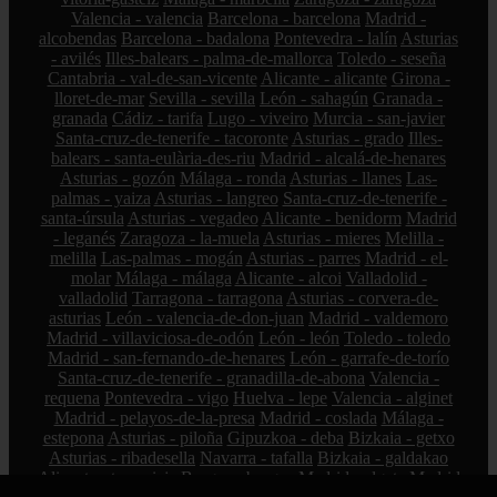
Valencia - valencia
Barcelona - barcelona
Madrid -
alcobendas
Barcelona - badalona
Pontevedra - lalín
Asturias
- avilés
Illes-balears - palma-de-mallorca
Toledo - seseña
Cantabria - val-de-san-vicente
Alicante - alicante
Girona -
lloret-de-mar
Sevilla - sevilla
León - sahagún
Granada -
granada
Cádiz - tarifa
Lugo - viveiro
Murcia - san-javier
Santa-cruz-de-tenerife - tacoronte
Asturias - grado
Illes-
balears - santa-eulària-des-riu
Madrid - alcalá-de-henares
Asturias - gozón
Málaga - ronda
Asturias - llanes
Las-
palmas - yaiza
Asturias - langreo
Santa-cruz-de-tenerife -
santa-úrsula
Asturias - vegadeo
Alicante - benidorm
Madrid
- leganés
Zaragoza - la-muela
Asturias - mieres
Melilla -
melilla
Las-palmas - mogán
Asturias - parres
Madrid - el-
molar
Málaga - málaga
Alicante - alcoi
Valladolid -
valladolid
Tarragona - tarragona
Asturias - corvera-de-
asturias
León - valencia-de-don-juan
Madrid - valdemoro
Madrid - villaviciosa-de-odón
León - león
Toledo - toledo
Madrid - san-fernando-de-henares
León - garrafe-de-torío
Santa-cruz-de-tenerife - granadilla-de-abona
Valencia -
requena
Pontevedra - vigo
Huelva - lepe
Valencia - alginet
Madrid - pelayos-de-la-presa
Madrid - coslada
Málaga -
estepona
Asturias - piloña
Gipuzkoa - deba
Bizkaia - getxo
Asturias - ribadesella
Navarra - tafalla
Bizkaia - galdakao
Alicante - torrevieja
Burgos - burgos
Madrid - algete
Madrid