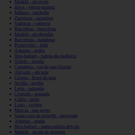
Madrid - alcorcón
álava - vitoria-gasteiz
Málaga - marbella
Zaragoza - zaragoza
Valencia - valencia
Barcelona - barcelona
Madrid - alcobendas
Barcelona - badalona
Pontevedra - lalín
Asturias - avilés
Illes-balears - palma-de-mallorca
Toledo - seseña
Cantabria - val-de-san-vicente
Alicante - alicante
Girona - lloret-de-mar
Sevilla - sevilla
León - sahagún
Granada - granada
Cádiz - tarifa
Lugo - viveiro
Murcia - san-javier
Santa-cruz-de-tenerife - tacoronte
Asturias - grado
Illes-balears - santa-eulària-des-riu
Madrid - alcalá-de-henares