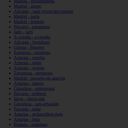
Málaga - benalmádena
Madrid - algete
Alicante - sant-vicent-del-raspeig
Madrid - parla
Madrid - leganés
Navarra - pamplona
Jaén - jaén
A-coruña - a-coruña
Alicante - benidorm
Girona - figueres
Zaragoza - zaragoza
Asturias - noreña
Asturias - gijón
Asturias - oviedo
Tarragona - tarragona
Madrid - pozuelo-de-alarcón
Asturias - mieres
Gipuzkoa - astigarraga
Navarra - erriberri
álava - ribera-alta
Gipuzkoa - san-sebastián
Navarra - galar
Asturias - peñamellera-baja
Asturias - lena
Bizkaia - galdakao