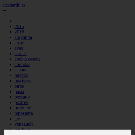
elesbardu.es
☰
2015
2016
argentina
arroz
aves
carnes
cocina casera
comidas
espana
huevos
mariscos
otros
pasta
pescado
postres
producto
reposteria
tag
venezuela
verduras
vocabulario de cocina