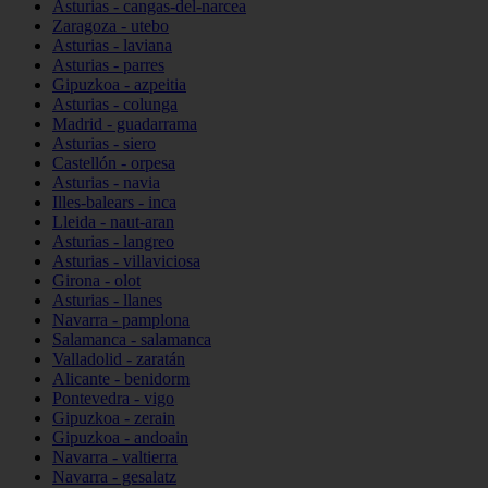
Asturias - cangas-del-narcea
Zaragoza - utebo
Asturias - laviana
Asturias - parres
Gipuzkoa - azpeitia
Asturias - colunga
Madrid - guadarrama
Asturias - siero
Castellón - orpesa
Asturias - navia
Illes-balears - inca
Lleida - naut-aran
Asturias - langreo
Asturias - villaviciosa
Girona - olot
Asturias - llanes
Navarra - pamplona
Salamanca - salamanca
Valladolid - zaratán
Alicante - benidorm
Pontevedra - vigo
Gipuzkoa - zerain
Gipuzkoa - andoain
Navarra - valtierra
Navarra - gesalatz