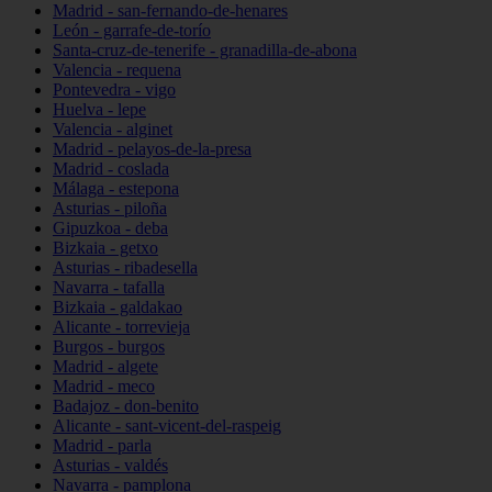
Madrid - san-fernando-de-henares
León - garrafe-de-torío
Santa-cruz-de-tenerife - granadilla-de-abona
Valencia - requena
Pontevedra - vigo
Huelva - lepe
Valencia - alginet
Madrid - pelayos-de-la-presa
Madrid - coslada
Málaga - estepona
Asturias - piloña
Gipuzkoa - deba
Bizkaia - getxo
Asturias - ribadesella
Navarra - tafalla
Bizkaia - galdakao
Alicante - torrevieja
Burgos - burgos
Madrid - algete
Madrid - meco
Badajoz - don-benito
Alicante - sant-vicent-del-raspeig
Madrid - parla
Asturias - valdés
Navarra - pamplona