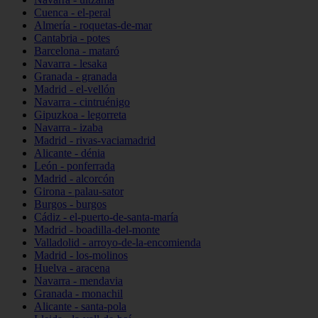
Cuenca - el-peral
Almería - roquetas-de-mar
Cantabria - potes
Barcelona - mataró
Navarra - lesaka
Granada - granada
Madrid - el-vellón
Navarra - cintruénigo
Gipuzkoa - legorreta
Navarra - izaba
Madrid - rivas-vaciamadrid
Alicante - dénia
León - ponferrada
Madrid - alcorcón
Girona - palau-sator
Burgos - burgos
Cádiz - el-puerto-de-santa-maría
Madrid - boadilla-del-monte
Valladolid - arroyo-de-la-encomienda
Madrid - los-molinos
Huelva - aracena
Navarra - mendavia
Granada - monachil
Alicante - santa-pola