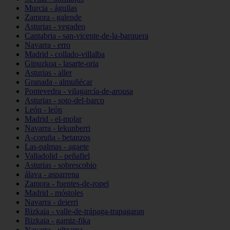
Murcia - águilas
Zamora - galende
Asturias - vegadeo
Cantabria - san-vicente-de-la-barquera
Navarra - erro
Madrid - collado-villalba
Gipuzkoa - lasarte-oria
Asturias - aller
Granada - almuñécar
Pontevedra - vilagarcía-de-arousa
Asturias - soto-del-barco
León - león
Madrid - el-molar
Navarra - lekunberri
A-coruña - betanzos
Las-palmas - agaete
Valladolid - peñafiel
Asturias - sobrescobio
álava - asparrena
Zamora - fuentes-de-ropel
Madrid - móstoles
Navarra - deierri
Bizkaia - valle-de-trápaga-trapagaran
Bizkaia - gamiz-fika
Navarra - ultzama