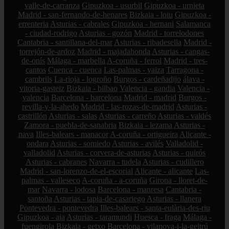
valle-de-carranza
Gipuzkoa - usurbil
Gipuzkoa - urnieta
Madrid - san-fernando-de-henares
Bizkaia - loiu
Gipuzkoa -
errenteria
Asturias - cabrales
Gipuzkoa - hernani
Salamanca
- ciudad-rodrigo
Asturias - gozón
Madrid - torrelodones
Cantabria - santillana-del-mar
Asturias - ribadesella
Madrid -
torrejón-de-ardoz
Madrid - majadahonda
Asturias - cangas-
de-onís
Málaga - marbella
A-coruña - ferrol
Madrid - tres-
cantos
Cuenca - cuenca
Las-palmas - yaiza
Tarragona -
cambrils
La-rioja - logroño
Burgos - cardeñadijo
álava -
vitoria-gasteiz
Bizkaia - bilbao
Valencia - gandia
Valencia -
valencia
Barcelona - barcelona
Madrid - madrid
Burgos -
revilla-y-la-ahedo
Madrid - las-rozas-de-madrid
Asturias -
castrillón
Asturias - salas
Asturias - carreño
Asturias - valdés
Zamora - puebla-de-sanabria
Bizkaia - lezama
Asturias -
nava
Illes-balears - manacor
A-coruña - ortigueira
Alicante -
ondara
Asturias - somiedo
Asturias - avilés
Valladolid -
valladolid
Asturias - corvera-de-asturias
Asturias - quirós
Asturias - cabranes
Navarra - tudela
Asturias - cudillero
Madrid - san-lorenzo-de-el-escorial
Alicante - alicante
Las-
palmas - valleseco
A-coruña - a-coruña
Girona - lloret-de-
mar
Navarra - lodosa
Barcelona - manresa
Cantabria -
santoña
Asturias - tapia-de-casariego
Asturias - llanera
Pontevedra - pontevedra
Illes-balears - santa-eulària-des-riu
Gipuzkoa - aia
Asturias - taramundi
Huesca - fraga
Málaga -
fuengirola
Bizkaia - getxo
Barcelona - vilanova-i-la-geltrú