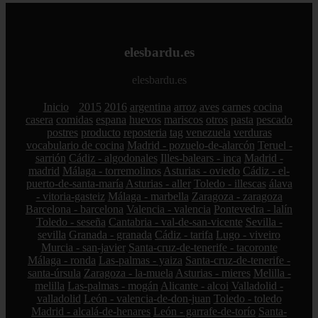
elesbardu.es
elesbardu.es
Inicio
2015
2016
argentina
arroz
aves
carnes
cocina
casera
comidas
espana
huevos
mariscos
otros
pasta
pescado
postres
producto
reposteria
tag
venezuela
verduras
vocabulario de cocina
Madrid - pozuelo-de-alarcón
Teruel -
sarrión
Cádiz - algodonales
Illes-balears - inca
Madrid -
madrid
Málaga - torremolinos
Asturias - oviedo
Cádiz - el-
puerto-de-santa-maría
Asturias - aller
Toledo - illescas
álava
- vitoria-gasteiz
Málaga - marbella
Zaragoza - zaragoza
Barcelona - barcelona
Valencia - valencia
Pontevedra - lalín
Toledo - seseña
Cantabria - val-de-san-vicente
Sevilla -
sevilla
Granada - granada
Cádiz - tarifa
Lugo - viveiro
Murcia - san-javier
Santa-cruz-de-tenerife - tacoronte
Málaga - ronda
Las-palmas - yaiza
Santa-cruz-de-tenerife -
santa-úrsula
Zaragoza - la-muela
Asturias - mieres
Melilla -
melilla
Las-palmas - mogán
Alicante - alcoi
Valladolid -
valladolid
León - valencia-de-don-juan
Toledo - toledo
Madrid - alcalá-de-henares
León - garrafe-de-torío
Santa-