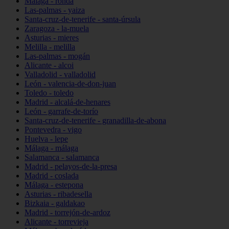
Málaga - ronda
Las-palmas - yaiza
Santa-cruz-de-tenerife - santa-úrsula
Zaragoza - la-muela
Asturias - mieres
Melilla - melilla
Las-palmas - mogán
Alicante - alcoi
Valladolid - valladolid
León - valencia-de-don-juan
Toledo - toledo
Madrid - alcalá-de-henares
León - garrafe-de-torío
Santa-cruz-de-tenerife - granadilla-de-abona
Pontevedra - vigo
Huelva - lepe
Málaga - málaga
Salamanca - salamanca
Madrid - pelayos-de-la-presa
Madrid - coslada
Málaga - estepona
Asturias - ribadesella
Bizkaia - galdakao
Madrid - torrejón-de-ardoz
Alicante - torrevieja