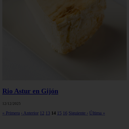
Rio Astur en Gijón
12/12/2025
« Primera
‹ Anterior
12
13
14
15
16
Siguiente ›
Última »