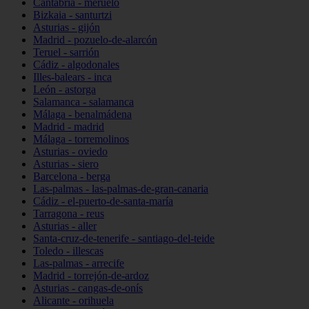
Cantabria - meruelo
Bizkaia - santurtzi
Asturias - gijón
Madrid - pozuelo-de-alarcón
Teruel - sarrión
Cádiz - algodonales
Illes-balears - inca
León - astorga
Salamanca - salamanca
Málaga - benalmádena
Madrid - madrid
Málaga - torremolinos
Asturias - oviedo
Asturias - siero
Barcelona - berga
Las-palmas - las-palmas-de-gran-canaria
Cádiz - el-puerto-de-santa-maría
Tarragona - reus
Asturias - aller
Santa-cruz-de-tenerife - santiago-del-teide
Toledo - illescas
Las-palmas - arrecife
Madrid - torrejón-de-ardoz
Asturias - cangas-de-onís
Alicante - orihuela