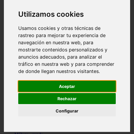
Madrid - pozuelo-de-alarcón
Teruel - sarrión
Utilizamos cookies
Cádiz - algodonales
Illes-balears - inca
Madrid - madrid
Usamos cookies y otras técnicas de
Málaga - torremolinos
rastreo para mejorar tu experiencia de
Asturias - oviedo
navegación en nuestra web, para
Cádiz - el-puerto-de-santa-maría
Asturias - aller
mostrarte contenidos personalizados y
Toledo - illescas
anuncios adecuados, para analizar el
álava - vitoria-gasteiz
tráfico en nuestra web y para comprender
Málaga - marbella
Zaragoza - zaragoza
de donde llegan nuestros visitantes.
Barcelona - barcelona
Valencia - valencia
Pontevedra - lalín
Aceptar
Toledo - seseña
Cantabria - val-de-san-vicente
Rechazar
Sevilla - sevilla
Granada - granada
Configurar
Cádiz - tarifa
Lugo - viveiro
Murcia - san-javier
Santa-cruz-de-tenerife - tacoronte