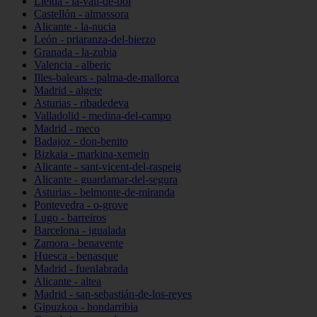
Lleida - la-vall-de-boí
Castellón - almassora
Alicante - la-nucia
León - priaranza-del-bierzo
Granada - la-zubia
Valencia - alberic
Illes-balears - palma-de-mallorca
Madrid - algete
Asturias - ribadedeva
Valladolid - medina-del-campo
Madrid - meco
Badajoz - don-benito
Bizkaia - markina-xemein
Alicante - sant-vicent-del-raspeig
Alicante - guardamar-del-segura
Asturias - belmonte-de-miranda
Pontevedra - o-grove
Lugo - barreiros
Barcelona - igualada
Zamora - benavente
Huesca - benasque
Madrid - fuenlabrada
Alicante - altea
Madrid - san-sebastián-de-los-reyes
Gipuzkoa - hondarribia