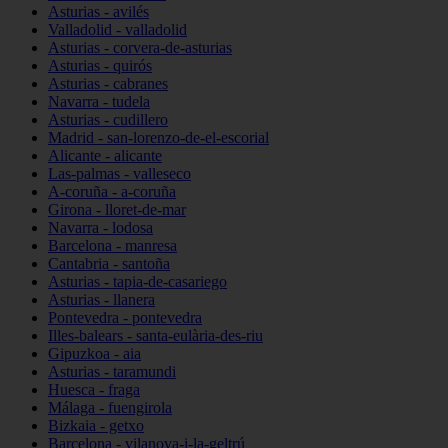
Asturias - avilés
Valladolid - valladolid
Asturias - corvera-de-asturias
Asturias - quirós
Asturias - cabranes
Navarra - tudela
Asturias - cudillero
Madrid - san-lorenzo-de-el-escorial
Alicante - alicante
Las-palmas - valleseco
A-coruña - a-coruña
Girona - lloret-de-mar
Navarra - lodosa
Barcelona - manresa
Cantabria - santoña
Asturias - tapia-de-casariego
Asturias - llanera
Pontevedra - pontevedra
Illes-balears - santa-eulària-des-riu
Gipuzkoa - aia
Asturias - taramundi
Huesca - fraga
Málaga - fuengirola
Bizkaia - getxo
Barcelona - vilanova-i-la-geltrú