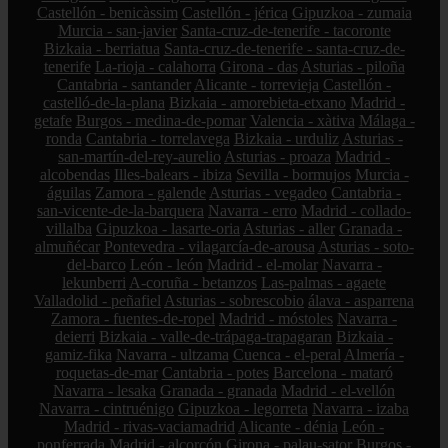
Castellón - benicàssim
Castellón - jérica
Gipuzkoa - zumaia
Murcia - san-javier
Santa-cruz-de-tenerife - tacoronte
Bizkaia - berriatua
Santa-cruz-de-tenerife - santa-cruz-de-
tenerife
La-rioja - calahorra
Girona - das
Asturias - piloña
Cantabria - santander
Alicante - torrevieja
Castellón -
castelló-de-la-plana
Bizkaia - amorebieta-etxano
Madrid -
getafe
Burgos - medina-de-pomar
Valencia - xàtiva
Málaga -
ronda
Cantabria - torrelavega
Bizkaia - urduliz
Asturias -
san-martín-del-rey-aurelio
Asturias - proaza
Madrid -
alcobendas
Illes-balears - ibiza
Sevilla - bormujos
Murcia -
águilas
Zamora - galende
Asturias - vegadeo
Cantabria -
san-vicente-de-la-barquera
Navarra - erro
Madrid - collado-
villalba
Gipuzkoa - lasarte-oria
Asturias - aller
Granada -
almuñécar
Pontevedra - vilagarcía-de-arousa
Asturias - soto-
del-barco
León - león
Madrid - el-molar
Navarra -
lekunberri
A-coruña - betanzos
Las-palmas - agaete
Valladolid - peñafiel
Asturias - sobrescobio
álava - asparrena
Zamora - fuentes-de-ropel
Madrid - móstoles
Navarra -
deierri
Bizkaia - valle-de-trápaga-trapagaran
Bizkaia -
gamiz-fika
Navarra - ultzama
Cuenca - el-peral
Almería -
roquetas-de-mar
Cantabria - potes
Barcelona - mataró
Navarra - lesaka
Granada - granada
Madrid - el-vellón
Navarra - cintruénigo
Gipuzkoa - legorreta
Navarra - izaba
Madrid - rivas-vaciamadrid
Alicante - dénia
León -
ponferrada
Madrid - alcorcón
Girona - palau-sator
Burgos -