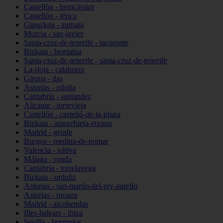
Castellón - benicàssim
Castellón - jérica
Gipuzkoa - zumaia
Murcia - san-javier
Santa-cruz-de-tenerife - tacoronte
Bizkaia - berriatua
Santa-cruz-de-tenerife - santa-cruz-de-tenerife
La-rioja - calahorra
Girona - das
Asturias - piloña
Cantabria - santander
Alicante - torrevieja
Castellón - castelló-de-la-plana
Bizkaia - amorebieta-etxano
Madrid - getafe
Burgos - medina-de-pomar
Valencia - xàtiva
Málaga - ronda
Cantabria - torrelavega
Bizkaia - urduliz
Asturias - san-martín-del-rey-aurelio
Asturias - proaza
Madrid - alcobendas
Illes-balears - ibiza
Sevilla - bormujos