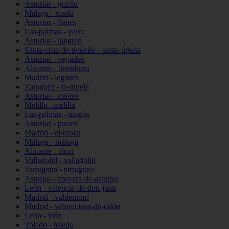
Asturias - gozón
Málaga - ronda
Asturias - llanes
Las-palmas - yaiza
Asturias - langreo
Santa-cruz-de-tenerife - santa-úrsula
Asturias - vegadeo
Alicante - benidorm
Madrid - leganés
Zaragoza - la-muela
Asturias - mieres
Melilla - melilla
Las-palmas - mogán
Asturias - parres
Madrid - el-molar
Málaga - málaga
Alicante - alcoi
Valladolid - valladolid
Tarragona - tarragona
Asturias - corvera-de-asturias
León - valencia-de-don-juan
Madrid - valdemoro
Madrid - villaviciosa-de-odón
León - león
Toledo - toledo