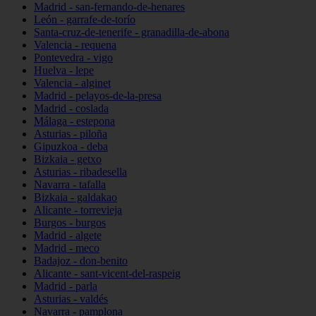
Madrid - san-fernando-de-henares
León - garrafe-de-torío
Santa-cruz-de-tenerife - granadilla-de-abona
Valencia - requena
Pontevedra - vigo
Huelva - lepe
Valencia - alginet
Madrid - pelayos-de-la-presa
Madrid - coslada
Málaga - estepona
Asturias - piloña
Gipuzkoa - deba
Bizkaia - getxo
Asturias - ribadesella
Navarra - tafalla
Bizkaia - galdakao
Alicante - torrevieja
Burgos - burgos
Madrid - algete
Madrid - meco
Badajoz - don-benito
Alicante - sant-vicent-del-raspeig
Madrid - parla
Asturias - valdés
Navarra - pamplona