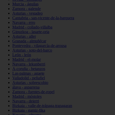
Murcia - águilas
Zamora - galende
Asturias - vegadeo
Cantabria - san-vicente-de-la-barquera
Navarra - erro
Madrid - collado-villalba
Gipuzkoa - lasarte-oria
Asturias - aller
Granada - almuñécar
Pontevedra - vilagarcía-de-arousa
Asturias - soto-del-barco
León - león
Madrid - el-molar
Navarra - lekunberri
A-coruña - betanzos
Las-palmas - agaete
Valladolid - peñafiel
Asturias - sobrescobio
álava - asparrena
Zamora - fuentes-de-ropel
Madrid - móstoles
Navarra - deierri
Bizkaia - valle-de-trápaga-trapagaran
Bizkaia - gamiz-fika
Navarra - ultzama