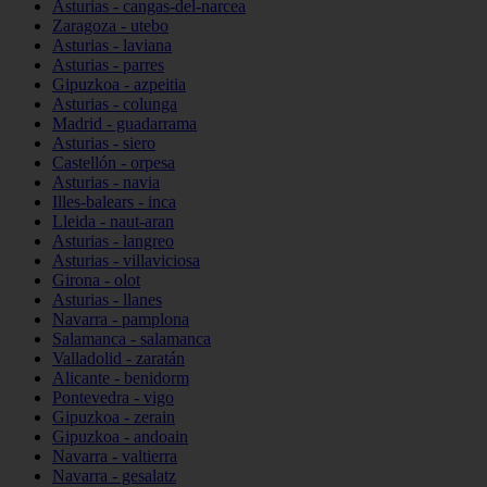
Asturias - cangas-del-narcea
Zaragoza - utebo
Asturias - laviana
Asturias - parres
Gipuzkoa - azpeitia
Asturias - colunga
Madrid - guadarrama
Asturias - siero
Castellón - orpesa
Asturias - navia
Illes-balears - inca
Lleida - naut-aran
Asturias - langreo
Asturias - villaviciosa
Girona - olot
Asturias - llanes
Navarra - pamplona
Salamanca - salamanca
Valladolid - zaratán
Alicante - benidorm
Pontevedra - vigo
Gipuzkoa - zerain
Gipuzkoa - andoain
Navarra - valtierra
Navarra - gesalatz