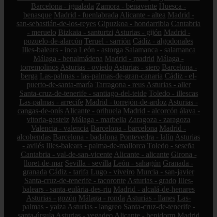
Barcelona - igualada
Zamora - benavente
Huesca -
benasque
Madrid - fuenlabrada
Alicante - altea
Madrid -
san-sebastián-de-los-reyes
Gipuzkoa - hondarribia
Cantabria
- meruelo
Bizkaia - santurtzi
Asturias - gijón
Madrid -
pozuelo-de-alarcón
Teruel - sarrión
Cádiz - algodonales
Illes-balears - inca
León - astorga
Salamanca - salamanca
Málaga - benalmádena
Madrid - madrid
Málaga -
torremolinos
Asturias - oviedo
Asturias - siero
Barcelona -
berga
Las-palmas - las-palmas-de-gran-canaria
Cádiz - el-
puerto-de-santa-maría
Tarragona - reus
Asturias - aller
Santa-cruz-de-tenerife - santiago-del-teide
Toledo - illescas
Las-palmas - arrecife
Madrid - torrejón-de-ardoz
Asturias -
cangas-de-onís
Alicante - orihuela
Madrid - alcorcón
álava -
vitoria-gasteiz
Málaga - marbella
Zaragoza - zaragoza
Valencia - valencia
Barcelona - barcelona
Madrid -
alcobendas
Barcelona - badalona
Pontevedra - lalín
Asturias
- avilés
Illes-balears - palma-de-mallorca
Toledo - seseña
Cantabria - val-de-san-vicente
Alicante - alicante
Girona -
lloret-de-mar
Sevilla - sevilla
León - sahagún
Granada -
granada
Cádiz - tarifa
Lugo - viveiro
Murcia - san-javier
Santa-cruz-de-tenerife - tacoronte
Asturias - grado
Illes-
balears - santa-eulària-des-riu
Madrid - alcalá-de-henares
Asturias - gozón
Málaga - ronda
Asturias - llanes
Las-
palmas - yaiza
Asturias - langreo
Santa-cruz-de-tenerife -
santa-úrsula
Asturias - vegadeo
Alicante - benidorm
Madrid