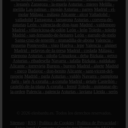
- leganés
Zaragoza - la-muela
Asturias - mieres
Melilla -
melilla
Las-palmas - mogán
Asturias - parres
Madrid - el-
molar
Málaga - málaga
Alicante - alcoi
Valladolid -
valladolid
Tarragona - tarragona
Asturias - corvera-de-
asturias
León - valencia-de-don-juan
Madrid - valdemoro
Madrid - villaviciosa-de-odón
León - león
Toledo - toledo
Madrid - san-fernando-de-henares
León - garrafe-de-torío
Santa-cruz-de-tenerife - granadilla-de-abona
Valencia -
requena
Pontevedra - vigo
Huelva - lepe
Valencia - alginet
Madrid - pelayos-de-la-presa
Madrid - coslada
Málaga -
estepona
Asturias - piloña
Gipuzkoa - deba
Bizkaia - getxo
Asturias - ribadesella
Navarra - tafalla
Bizkaia - galdakao
Alicante - torrevieja
Burgos - burgos
Madrid - algete
Madrid
- meco
Badajoz - don-benito
Alicante - sant-vicent-del-
raspeig
Madrid - parla
Asturias - valdés
Navarra - pamplona
Jaén - jaén
A-coruña - a-coruña
Madrid - getafe
Castellón -
castelló-de-la-plana
A-coruña - ferrol
Toledo - quintanar-de-
la-orden
Palencia - palencia
Asturias - laviana
Lleida - seròs
© 2026 elesbardu.es. Todos los derechos reservados.
Sitemap
|
RSS
|
Política de Cookies
|
Política de Privacidad
|
Aviso legal
|
Contacto
|
Creado por 0lemiswebs SEO y