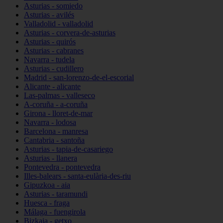
Asturias - somiedo
Asturias - avilés
Valladolid - valladolid
Asturias - corvera-de-asturias
Asturias - quirós
Asturias - cabranes
Navarra - tudela
Asturias - cudillero
Madrid - san-lorenzo-de-el-escorial
Alicante - alicante
Las-palmas - valleseco
A-coruña - a-coruña
Girona - lloret-de-mar
Navarra - lodosa
Barcelona - manresa
Cantabria - santoña
Asturias - tapia-de-casariego
Asturias - llanera
Pontevedra - pontevedra
Illes-balears - santa-eulària-des-riu
Gipuzkoa - aia
Asturias - taramundi
Huesca - fraga
Málaga - fuengirola
Bizkaia - getxo