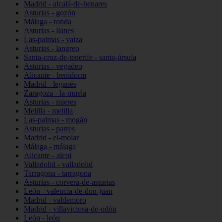
Madrid - alcalá-de-henares
Asturias - gozón
Málaga - ronda
Asturias - llanes
Las-palmas - yaiza
Asturias - langreo
Santa-cruz-de-tenerife - santa-úrsula
Asturias - vegadeo
Alicante - benidorm
Madrid - leganés
Zaragoza - la-muela
Asturias - mieres
Melilla - melilla
Las-palmas - mogán
Asturias - parres
Madrid - el-molar
Málaga - málaga
Alicante - alcoi
Valladolid - valladolid
Tarragona - tarragona
Asturias - corvera-de-asturias
León - valencia-de-don-juan
Madrid - valdemoro
Madrid - villaviciosa-de-odón
León - león