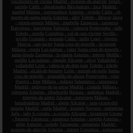
vocabulario de cocina
Madrid - pozuelo-de-alarcón
Teruel -
sarrión
Cádiz - algodonales
Illes-balears - inca
Madrid -
madrid
Málaga - torremolinos
Asturias - oviedo
Cádiz - el-
puerto-de-santa-maría
Asturias - aller
Toledo - illescas
álava
- vitoria-gasteiz
Málaga - marbella
Zaragoza - zaragoza
Barcelona - barcelona
Valencia - valencia
Pontevedra - lalín
Toledo - seseña
Cantabria - val-de-san-vicente
Sevilla -
sevilla
Granada - granada
Cádiz - tarifa
Lugo - viveiro
Murcia - san-javier
Santa-cruz-de-tenerife - tacoronte
Málaga - ronda
Las-palmas - yaiza
Santa-cruz-de-tenerife -
santa-úrsula
Zaragoza - la-muela
Asturias - mieres
Melilla -
melilla
Las-palmas - mogán
Alicante - alcoi
Valladolid -
valladolid
León - valencia-de-don-juan
Toledo - toledo
Madrid - alcalá-de-henares
León - garrafe-de-torío
Santa-
cruz-de-tenerife - granadilla-de-abona
Pontevedra - vigo
Huelva - lepe
Málaga - málaga
Salamanca - salamanca
Madrid - pelayos-de-la-presa
Madrid - coslada
Málaga -
estepona
Asturias - ribadesella
Bizkaia - galdakao
Madrid -
torrejón-de-ardoz
Alicante - torrevieja
Málaga -
benalmádena
Madrid - algete
Alicante - sant-vicent-del-
raspeig
Madrid - parla
Madrid - leganés
Navarra - pamplona
Jaén - jaén
A-coruña - a-coruña
Alicante - benidorm
Girona
- figueres
Zaragoza - zaragoza
Asturias - noreña
Asturias -
gijón
Asturias - oviedo
Tarragona - tarragona
Madrid -
pozuelo-de-alarcón
Asturias - mieres
Gipuzkoa - astigarraga