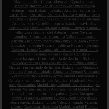
Navarra - erriberri
álava - ribera-alta
Gipuzkoa - san-
sebastián
Navarra - galar
Asturias - peñamellera-baja
Asturias - lena
Bizkaia - galdakao
Asturias - cangas-del-
narcea
Zaragoza - utebo
Asturias - laviana
Asturias - parres
Gipuzkoa - azpeitia
Asturias - colunga
Madrid - guadarrama
Asturias - siero
Castellón - orpesa
Asturias - navia
Illes-
balears - inca
Lleida - naut-aran
Asturias - langreo
Asturias -
villaviciosa
Girona - olot
Asturias - llanes
Navarra -
pamplona
Salamanca - salamanca
Valladolid - zaratán
Alicante - benidorm
Pontevedra - vigo
Gipuzkoa - zerain
Gipuzkoa - andoain
Navarra - valtierra
Navarra - gesalatz
Navarra - larraun
Navarra - abaurrea-baja
Asturias - onís
Navarra - barañain
Navarra - baztan
Cantabria -
entrambasaguas
León - valencia-de-don-juan
Bizkaia -
valle-de-carranza
Gipuzkoa - usurbil
Gipuzkoa - urnieta
Madrid - san-fernando-de-henares
Bizkaia - loiu
Gipuzkoa -
errenteria
Asturias - cabrales
Gipuzkoa - hernani
Salamanca
- ciudad-rodrigo
Asturias - gozón
Madrid - torrelodones
Cantabria - santillana-del-mar
Asturias - ribadesella
Madrid -
torrejón-de-ardoz
Madrid - majadahonda
Asturias - cangas-
de-onís
Málaga - marbella
A-coruña - ferrol
Madrid - tres-
cantos
Cuenca - cuenca
Las-palmas - yaiza
Tarragona -
cambrils
La-rioja - logroño
Burgos - cardeñadijo
álava -
vitoria-gasteiz
Bizkaia - bilbao
Valencia - gandia
Valencia -
valencia
Barcelona - barcelona
Madrid - madrid
Burgos -