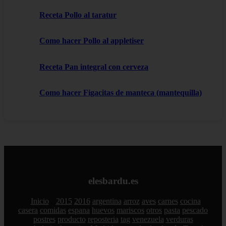
Receta Pollo al taratur
Como hacer Pollo al appletiser
Receta Pan integral con cerveza
Como hacer Figacitas de manteca (mantequilla)
elesbardu.es
Inicio
2015
2016
argentina
arroz
aves
carnes
cocina
casera
comidas
espana
huevos
mariscos
otros
pasta
pescado
postres
producto
reposteria
tag
venezuela
verduras