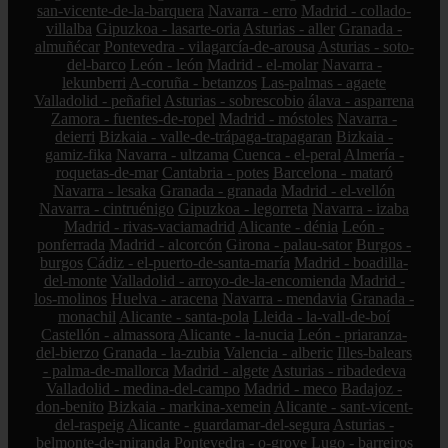
san-vicente-de-la-barquera
Navarra - erro
Madrid - collado-
villalba
Gipuzkoa - lasarte-oria
Asturias - aller
Granada -
almuñécar
Pontevedra - vilagarcía-de-arousa
Asturias - soto-
del-barco
León - león
Madrid - el-molar
Navarra -
lekunberri
A-coruña - betanzos
Las-palmas - agaete
Valladolid - peñafiel
Asturias - sobrescobio
álava - asparrena
Zamora - fuentes-de-ropel
Madrid - móstoles
Navarra -
deierri
Bizkaia - valle-de-trápaga-trapagaran
Bizkaia -
gamiz-fika
Navarra - ultzama
Cuenca - el-peral
Almería -
roquetas-de-mar
Cantabria - potes
Barcelona - mataró
Navarra - lesaka
Granada - granada
Madrid - el-vellón
Navarra - cintruénigo
Gipuzkoa - legorreta
Navarra - izaba
Madrid - rivas-vaciamadrid
Alicante - dénia
León -
ponferrada
Madrid - alcorcón
Girona - palau-sator
Burgos -
burgos
Cádiz - el-puerto-de-santa-maría
Madrid - boadilla-
del-monte
Valladolid - arroyo-de-la-encomienda
Madrid -
los-molinos
Huelva - aracena
Navarra - mendavia
Granada -
monachil
Alicante - santa-pola
Lleida - la-vall-de-boí
Castellón - almassora
Alicante - la-nucia
León - priaranza-
del-bierzo
Granada - la-zubia
Valencia - alberic
Illes-balears
- palma-de-mallorca
Madrid - algete
Asturias - ribadedeva
Valladolid - medina-del-campo
Madrid - meco
Badajoz -
don-benito
Bizkaia - markina-xemein
Alicante - sant-vicent-
del-raspeig
Alicante - guardamar-del-segura
Asturias -
belmonte-de-miranda
Pontevedra - o-grove
Lugo - barreiros