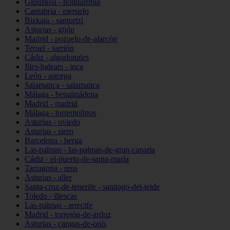
Gipuzkoa - hondarribia
Cantabria - meruelo
Bizkaia - santurtzi
Asturias - gijón
Madrid - pozuelo-de-alarcón
Teruel - sarrión
Cádiz - algodonales
Illes-balears - inca
León - astorga
Salamanca - salamanca
Málaga - benalmádena
Madrid - madrid
Málaga - torremolinos
Asturias - oviedo
Asturias - siero
Barcelona - berga
Las-palmas - las-palmas-de-gran-canaria
Cádiz - el-puerto-de-santa-maría
Tarragona - reus
Asturias - aller
Santa-cruz-de-tenerife - santiago-del-teide
Toledo - illescas
Las-palmas - arrecife
Madrid - torrejón-de-ardoz
Asturias - cangas-de-onís