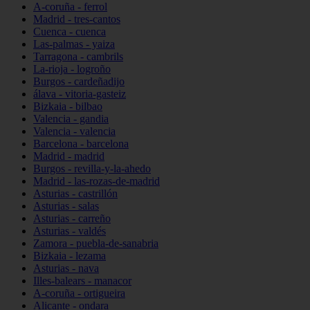
A-coruña - ferrol
Madrid - tres-cantos
Cuenca - cuenca
Las-palmas - yaiza
Tarragona - cambrils
La-rioja - logroño
Burgos - cardeñadijo
álava - vitoria-gasteiz
Bizkaia - bilbao
Valencia - gandia
Valencia - valencia
Barcelona - barcelona
Madrid - madrid
Burgos - revilla-y-la-ahedo
Madrid - las-rozas-de-madrid
Asturias - castrillón
Asturias - salas
Asturias - carreño
Asturias - valdés
Zamora - puebla-de-sanabria
Bizkaia - lezama
Asturias - nava
Illes-balears - manacor
A-coruña - ortigueira
Alicante - ondara