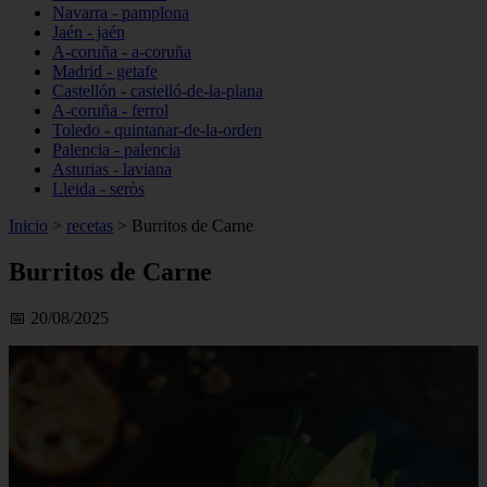
Navarra - pamplona
Jaén - jaén
A-coruña - a-coruña
Madrid - getafe
Castellón - castelló-de-la-plana
A-coruña - ferrol
Toledo - quintanar-de-la-orden
Palencia - palencia
Asturias - laviana
Lleida - seròs
Inicio
>
recetas
>
Burritos de Carne
Burritos de Carne
📅 20/08/2025