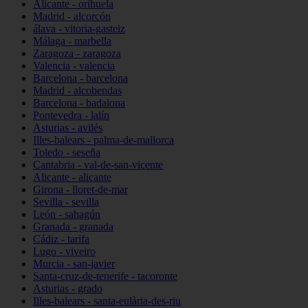
Alicante - orihuela
Madrid - alcorcón
álava - vitoria-gasteiz
Málaga - marbella
Zaragoza - zaragoza
Valencia - valencia
Barcelona - barcelona
Madrid - alcobendas
Barcelona - badalona
Pontevedra - lalín
Asturias - avilés
Illes-balears - palma-de-mallorca
Toledo - seseña
Cantabria - val-de-san-vicente
Alicante - alicante
Girona - lloret-de-mar
Sevilla - sevilla
León - sahagún
Granada - granada
Cádiz - tarifa
Lugo - viveiro
Murcia - san-javier
Santa-cruz-de-tenerife - tacoronte
Asturias - grado
Illes-balears - santa-eulària-des-riu