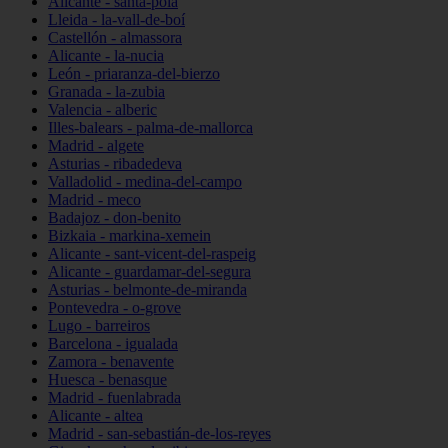
Alicante - santa-pola
Lleida - la-vall-de-boí
Castellón - almassora
Alicante - la-nucia
León - priaranza-del-bierzo
Granada - la-zubia
Valencia - alberic
Illes-balears - palma-de-mallorca
Madrid - algete
Asturias - ribadedeva
Valladolid - medina-del-campo
Madrid - meco
Badajoz - don-benito
Bizkaia - markina-xemein
Alicante - sant-vicent-del-raspeig
Alicante - guardamar-del-segura
Asturias - belmonte-de-miranda
Pontevedra - o-grove
Lugo - barreiros
Barcelona - igualada
Zamora - benavente
Huesca - benasque
Madrid - fuenlabrada
Alicante - altea
Madrid - san-sebastián-de-los-reyes