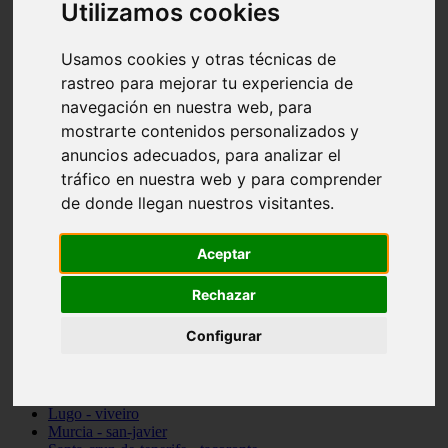
Utilizamos cookies
vocabulario de cocina
Madrid - pozuelo-de-alarcón
Teruel - sarrión
Usamos cookies y otras técnicas de
Cádiz - algodonales
rastreo para mejorar tu experiencia de
Illes-balears - inca
navegación en nuestra web, para
Madrid - madrid
Málaga - torremolinos
mostrarte contenidos personalizados y
Asturias - oviedo
anuncios adecuados, para analizar el
Cádiz - el-puerto-de-santa-maría
tráfico en nuestra web y para comprender
Asturias - aller
Toledo - illescas
de donde llegan nuestros visitantes.
álava - vitoria-gasteiz
Málaga - marbella
Zaragoza - zaragoza
Aceptar
Barcelona - barcelona
Valencia - valencia
Rechazar
Pontevedra - lalín
Toledo - seseña
Configurar
Cantabria - val-de-san-vicente
Sevilla - sevilla
Granada - granada
Cádiz - tarifa
Lugo - viveiro
Murcia - san-javier