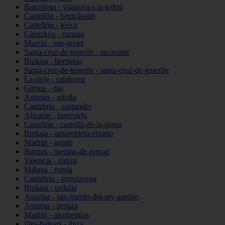
Barcelona - vilanova-i-la-geltrú
Castellón - benicàssim
Castellón - jérica
Gipuzkoa - zumaia
Murcia - san-javier
Santa-cruz-de-tenerife - tacoronte
Bizkaia - berriatua
Santa-cruz-de-tenerife - santa-cruz-de-tenerife
La-rioja - calahorra
Girona - das
Asturias - piloña
Cantabria - santander
Alicante - torrevieja
Castellón - castelló-de-la-plana
Bizkaia - amorebieta-etxano
Madrid - getafe
Burgos - medina-de-pomar
Valencia - xàtiva
Málaga - ronda
Cantabria - torrelavega
Bizkaia - urduliz
Asturias - san-martín-del-rey-aurelio
Asturias - proaza
Madrid - alcobendas
Illes-balears - ibiza