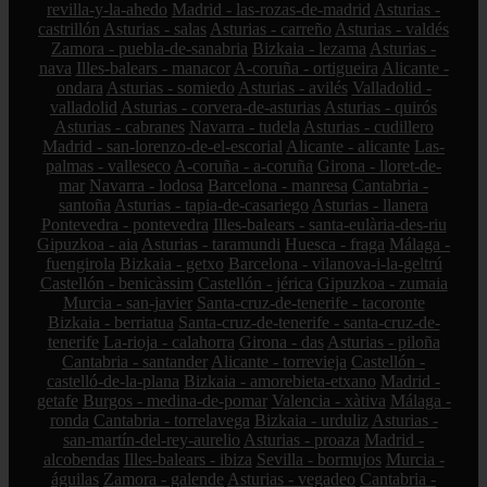
revilla-y-la-ahedo
Madrid - las-rozas-de-madrid
Asturias -
castrillón
Asturias - salas
Asturias - carreño
Asturias - valdés
Zamora - puebla-de-sanabria
Bizkaia - lezama
Asturias -
nava
Illes-balears - manacor
A-coruña - ortigueira
Alicante -
ondara
Asturias - somiedo
Asturias - avilés
Valladolid -
valladolid
Asturias - corvera-de-asturias
Asturias - quirós
Asturias - cabranes
Navarra - tudela
Asturias - cudillero
Madrid - san-lorenzo-de-el-escorial
Alicante - alicante
Las-
palmas - valleseco
A-coruña - a-coruña
Girona - lloret-de-
mar
Navarra - lodosa
Barcelona - manresa
Cantabria -
santoña
Asturias - tapia-de-casariego
Asturias - llanera
Pontevedra - pontevedra
Illes-balears - santa-eulària-des-riu
Gipuzkoa - aia
Asturias - taramundi
Huesca - fraga
Málaga -
fuengirola
Bizkaia - getxo
Barcelona - vilanova-i-la-geltrú
Castellón - benicàssim
Castellón - jérica
Gipuzkoa - zumaia
Murcia - san-javier
Santa-cruz-de-tenerife - tacoronte
Bizkaia - berriatua
Santa-cruz-de-tenerife - santa-cruz-de-
tenerife
La-rioja - calahorra
Girona - das
Asturias - piloña
Cantabria - santander
Alicante - torrevieja
Castellón -
castelló-de-la-plana
Bizkaia - amorebieta-etxano
Madrid -
getafe
Burgos - medina-de-pomar
Valencia - xàtiva
Málaga -
ronda
Cantabria - torrelavega
Bizkaia - urduliz
Asturias -
san-martín-del-rey-aurelio
Asturias - proaza
Madrid -
alcobendas
Illes-balears - ibiza
Sevilla - bormujos
Murcia -
águilas
Zamora - galende
Asturias - vegadeo
Cantabria -