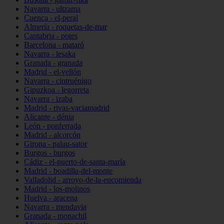
Navarra - ultzama
Cuenca - el-peral
Almería - roquetas-de-mar
Cantabria - potes
Barcelona - mataró
Navarra - lesaka
Granada - granada
Madrid - el-vellón
Navarra - cintruénigo
Gipuzkoa - legorreta
Navarra - izaba
Madrid - rivas-vaciamadrid
Alicante - dénia
León - ponferrada
Madrid - alcorcón
Girona - palau-sator
Burgos - burgos
Cádiz - el-puerto-de-santa-maría
Madrid - boadilla-del-monte
Valladolid - arroyo-de-la-encomienda
Madrid - los-molinos
Huelva - aracena
Navarra - mendavia
Granada - monachil