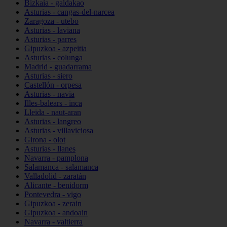
Bizkaia - galdakao
Asturias - cangas-del-narcea
Zaragoza - utebo
Asturias - laviana
Asturias - parres
Gipuzkoa - azpeitia
Asturias - colunga
Madrid - guadarrama
Asturias - siero
Castellón - orpesa
Asturias - navia
Illes-balears - inca
Lleida - naut-aran
Asturias - langreo
Asturias - villaviciosa
Girona - olot
Asturias - llanes
Navarra - pamplona
Salamanca - salamanca
Valladolid - zaratán
Alicante - benidorm
Pontevedra - vigo
Gipuzkoa - zerain
Gipuzkoa - andoain
Navarra - valtierra