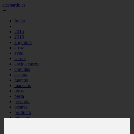
elesbardu.es
☰
Inicio
2015
2016
argentina
arroz
aves
carnes
cocina casera
comidas
espana
huevos
mariscos
otros
pasta
pescado
postres
producto
reposteria
tag
venezuela
verduras