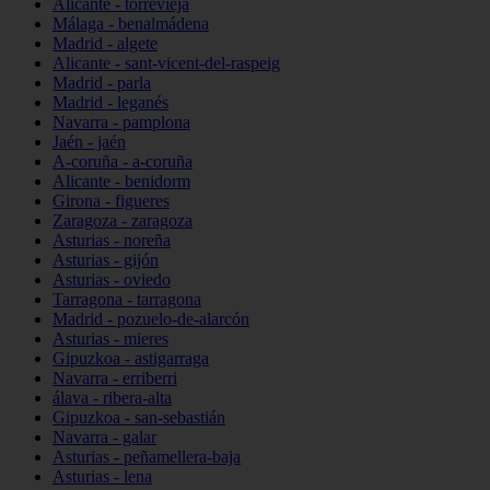
Alicante - torrevieja
Málaga - benalmádena
Madrid - algete
Alicante - sant-vicent-del-raspeig
Madrid - parla
Madrid - leganés
Navarra - pamplona
Jaén - jaén
A-coruña - a-coruña
Alicante - benidorm
Girona - figueres
Zaragoza - zaragoza
Asturias - noreña
Asturias - gijón
Asturias - oviedo
Tarragona - tarragona
Madrid - pozuelo-de-alarcón
Asturias - mieres
Gipuzkoa - astigarraga
Navarra - erriberri
álava - ribera-alta
Gipuzkoa - san-sebastián
Navarra - galar
Asturias - peñamellera-baja
Asturias - lena