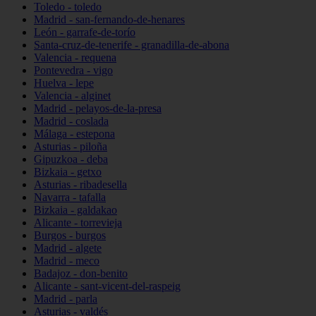
Toledo - toledo
Madrid - san-fernando-de-henares
León - garrafe-de-torío
Santa-cruz-de-tenerife - granadilla-de-abona
Valencia - requena
Pontevedra - vigo
Huelva - lepe
Valencia - alginet
Madrid - pelayos-de-la-presa
Madrid - coslada
Málaga - estepona
Asturias - piloña
Gipuzkoa - deba
Bizkaia - getxo
Asturias - ribadesella
Navarra - tafalla
Bizkaia - galdakao
Alicante - torrevieja
Burgos - burgos
Madrid - algete
Madrid - meco
Badajoz - don-benito
Alicante - sant-vicent-del-raspeig
Madrid - parla
Asturias - valdés