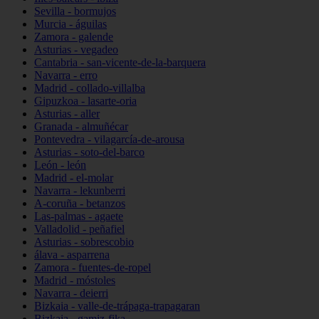
Sevilla - bormujos
Murcia - águilas
Zamora - galende
Asturias - vegadeo
Cantabria - san-vicente-de-la-barquera
Navarra - erro
Madrid - collado-villalba
Gipuzkoa - lasarte-oria
Asturias - aller
Granada - almuñécar
Pontevedra - vilagarcía-de-arousa
Asturias - soto-del-barco
León - león
Madrid - el-molar
Navarra - lekunberri
A-coruña - betanzos
Las-palmas - agaete
Valladolid - peñafiel
Asturias - sobrescobio
álava - asparrena
Zamora - fuentes-de-ropel
Madrid - móstoles
Navarra - deierri
Bizkaia - valle-de-trápaga-trapagaran
Bizkaia - gamiz-fika