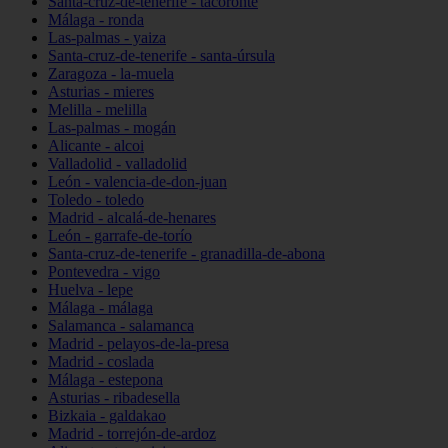
Santa-cruz-de-tenerife - tacoronte
Málaga - ronda
Las-palmas - yaiza
Santa-cruz-de-tenerife - santa-úrsula
Zaragoza - la-muela
Asturias - mieres
Melilla - melilla
Las-palmas - mogán
Alicante - alcoi
Valladolid - valladolid
León - valencia-de-don-juan
Toledo - toledo
Madrid - alcalá-de-henares
León - garrafe-de-torío
Santa-cruz-de-tenerife - granadilla-de-abona
Pontevedra - vigo
Huelva - lepe
Málaga - málaga
Salamanca - salamanca
Madrid - pelayos-de-la-presa
Madrid - coslada
Málaga - estepona
Asturias - ribadesella
Bizkaia - galdakao
Madrid - torrejón-de-ardoz