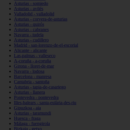
Asturias - somiedo
Asturias - avilés
Valladolid - valladolid
Asturias - corvera-de-asturias
Asturias - quirós
Asturias - cabranes
Navarra - tudela
Asturias - cudillero
Madrid - san-lorenzo-de-el-escorial
Alicante - alicante
Las-palmas - valleseco
A-coruña - a-coruña
Girona - lloret-de-mar
Navarra - lodosa
Barcelona - manresa
Cantabria - santoña
Asturias - tapia-de-casariego
Asturias - llanera
Pontevedra - pontevedra
Illes-balears - santa-eulària-des-riu
Gipuzkoa - aia
Asturias - taramundi
Huesca - fraga
Málaga - fuengirola
Bizkaia - getxo