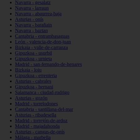
Navarra - gesalatz
Navarra - larraun
Navarra - abaurrea-baja
Asturias - onís
Navarra - barañain
Navarra - baztan
Cantabria - entrambasaguas
León - valencia-de-don-juan
Bizkaia - valle-de-carranza
Gipuzkoa - usurbil
Gipuzkoa - urnieta
Madrid - san-fernando-de-henares
Bizkaia - loiu
Gipuzkoa - errenteria
Asturias - cabrales
Gipuzkoa - hernani
Salamanca - ciudad-rodrigo
Asturias - gozón
Madrid - torrelodones
Cantabria - santillana-del-mar
Asturias - ribadesella
Madrid - torrejón-de-ardoz
Madrid - majadahonda
Asturias - cangas-de-onís
Málaga - marbella