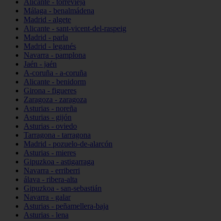
Alicante - torrevieja
Málaga - benalmádena
Madrid - algete
Alicante - sant-vicent-del-raspeig
Madrid - parla
Madrid - leganés
Navarra - pamplona
Jaén - jaén
A-coruña - a-coruña
Alicante - benidorm
Girona - figueres
Zaragoza - zaragoza
Asturias - noreña
Asturias - gijón
Asturias - oviedo
Tarragona - tarragona
Madrid - pozuelo-de-alarcón
Asturias - mieres
Gipuzkoa - astigarraga
Navarra - erriberri
álava - ribera-alta
Gipuzkoa - san-sebastián
Navarra - galar
Asturias - peñamellera-baja
Asturias - lena