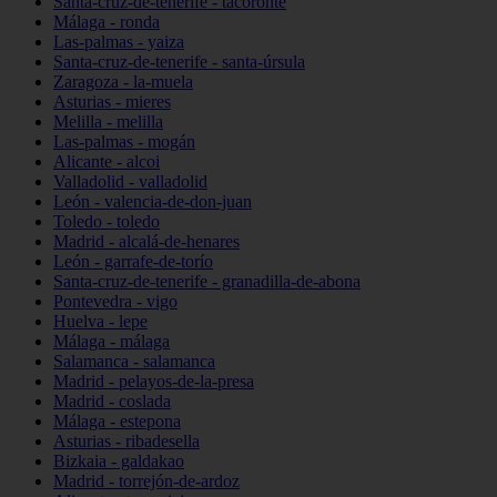
Santa-cruz-de-tenerife - tacoronte
Málaga - ronda
Las-palmas - yaiza
Santa-cruz-de-tenerife - santa-úrsula
Zaragoza - la-muela
Asturias - mieres
Melilla - melilla
Las-palmas - mogán
Alicante - alcoi
Valladolid - valladolid
León - valencia-de-don-juan
Toledo - toledo
Madrid - alcalá-de-henares
León - garrafe-de-torío
Santa-cruz-de-tenerife - granadilla-de-abona
Pontevedra - vigo
Huelva - lepe
Málaga - málaga
Salamanca - salamanca
Madrid - pelayos-de-la-presa
Madrid - coslada
Málaga - estepona
Asturias - ribadesella
Bizkaia - galdakao
Madrid - torrejón-de-ardoz