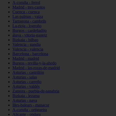
A-coruña - ferrol
Madrid - tres-cantos
Cuenca - cuenca
Las-palmas - yaiza
Tarragona - cambrils
La-rioja - logroño
Burgos - cardeñadijo
álava - vitoria-gasteiz
Bizkaia - bilbao
Valencia - gandia
Valencia - valencia
Barcelona - barcelona
Madrid - madrid
Burgos - revilla-y-la-ahedo
Madrid - las-rozas-de-madrid
Asturias - castrillón
Asturias - salas
Asturias - carreño
Asturias - valdés
Zamora - puebla-de-sanabria
Bizkaia - lezama
Asturias - nava
Illes-balears - manacor
A-coruña - ortigueira
Alicante - ondara