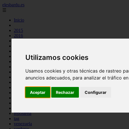
elesbardu.es
☰
Inicio
2015
2016
argentina
arroz
aves
Utilizamos cookies
carnes
cocina casera
comidas
Usamos cookies y otras técnicas de rastreo pa
espana
huevos
anuncios adecuados, para analizar el tráfico e
mariscos
otros
Aceptar
Rechazar
Configurar
pasta
pescado
postres
producto
reposteria
tag
venezuela
verduras