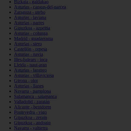
Bizkaia - galdakao
Asturias - cangas-del-narcea
Zaragoza - utebo
Asturias - laviana
Asturias - parres
Gipuzkoa - azpeitia
Asturias - colunga
Madrid - guadarrama
Asturias - siero
Castellón - orpesa
Asturias - navia
Illes-balears - inca
Lleida - naut-aran
Asturias - langreo
Asturias - villaviciosa
Girona - olot
Asturias - llanes
Navarra - pamplona
Salamanca - salamanca
Valladolid - zaratán
Alicante - benidorm
Pontevedra - vigo
Gipuzkoa - zerain
Gipuzkoa - andoain
Navarra - valtierra