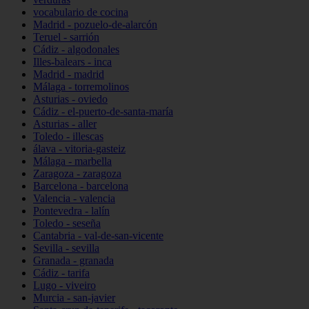
vocabulario de cocina
Madrid - pozuelo-de-alarcón
Teruel - sarrión
Cádiz - algodonales
Illes-balears - inca
Madrid - madrid
Málaga - torremolinos
Asturias - oviedo
Cádiz - el-puerto-de-santa-maría
Asturias - aller
Toledo - illescas
álava - vitoria-gasteiz
Málaga - marbella
Zaragoza - zaragoza
Barcelona - barcelona
Valencia - valencia
Pontevedra - lalín
Toledo - seseña
Cantabria - val-de-san-vicente
Sevilla - sevilla
Granada - granada
Cádiz - tarifa
Lugo - viveiro
Murcia - san-javier