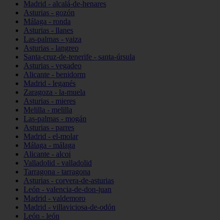
Madrid - alcalá-de-henares
Asturias - gozón
Málaga - ronda
Asturias - llanes
Las-palmas - yaiza
Asturias - langreo
Santa-cruz-de-tenerife - santa-úrsula
Asturias - vegadeo
Alicante - benidorm
Madrid - leganés
Zaragoza - la-muela
Asturias - mieres
Melilla - melilla
Las-palmas - mogán
Asturias - parres
Madrid - el-molar
Málaga - málaga
Alicante - alcoi
Valladolid - valladolid
Tarragona - tarragona
Asturias - corvera-de-asturias
León - valencia-de-don-juan
Madrid - valdemoro
Madrid - villaviciosa-de-odón
León - león