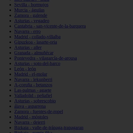
Sevilla - bormujos
Murcia - águilas
Zamora - galende
Asturias - vegadeo
Cantabria - san-vicente-de-la-barquera
Navarra - erro
Madrid - collado-villalba
Gipuzkoa - lasarte-oria
Asturias - aller
Granada - almuñécar
Pontevedra - vilagarcía-de-arousa
Asturias - soto-del-barco
León - león
Madrid - el-molar
Navarra - lekunberri
A-coruña - betanzos
Las-palmas - agaete
Valladolid - peñafiel
Asturias - sobrescobio
álava - asparrena
Zamora - fuentes-de-ropel
Madrid - móstoles
Navarra - deierri
Bizkaia - valle-de-trápaga-trapagaran
Bizkaia - gamiz-fika