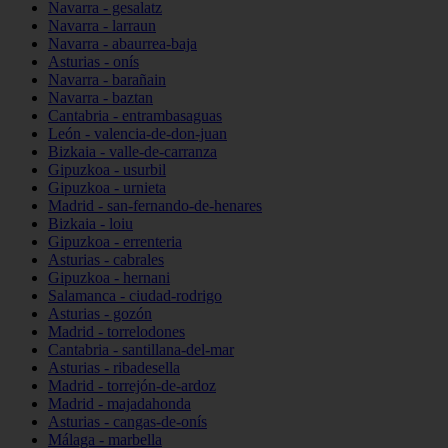
Navarra - gesalatz
Navarra - larraun
Navarra - abaurrea-baja
Asturias - onís
Navarra - barañain
Navarra - baztan
Cantabria - entrambasaguas
León - valencia-de-don-juan
Bizkaia - valle-de-carranza
Gipuzkoa - usurbil
Gipuzkoa - urnieta
Madrid - san-fernando-de-henares
Bizkaia - loiu
Gipuzkoa - errenteria
Asturias - cabrales
Gipuzkoa - hernani
Salamanca - ciudad-rodrigo
Asturias - gozón
Madrid - torrelodones
Cantabria - santillana-del-mar
Asturias - ribadesella
Madrid - torrejón-de-ardoz
Madrid - majadahonda
Asturias - cangas-de-onís
Málaga - marbella