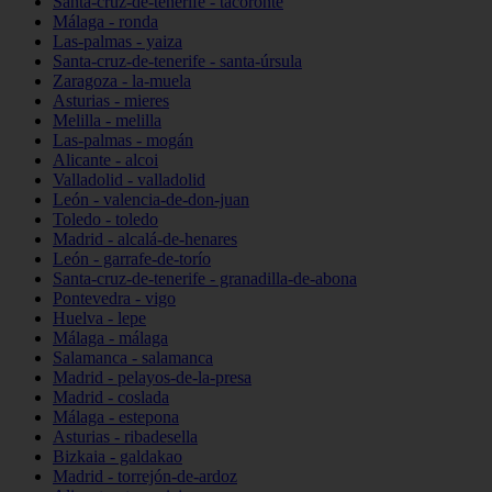
Santa-cruz-de-tenerife - tacoronte
Málaga - ronda
Las-palmas - yaiza
Santa-cruz-de-tenerife - santa-úrsula
Zaragoza - la-muela
Asturias - mieres
Melilla - melilla
Las-palmas - mogán
Alicante - alcoi
Valladolid - valladolid
León - valencia-de-don-juan
Toledo - toledo
Madrid - alcalá-de-henares
León - garrafe-de-torío
Santa-cruz-de-tenerife - granadilla-de-abona
Pontevedra - vigo
Huelva - lepe
Málaga - málaga
Salamanca - salamanca
Madrid - pelayos-de-la-presa
Madrid - coslada
Málaga - estepona
Asturias - ribadesella
Bizkaia - galdakao
Madrid - torrejón-de-ardoz