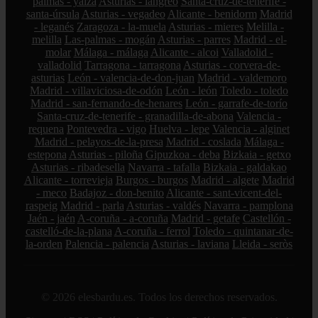
palmas - yaiza
Asturias - langreo
Santa-cruz-de-tenerife -
santa-úrsula
Asturias - vegadeo
Alicante - benidorm
Madrid
- leganés
Zaragoza - la-muela
Asturias - mieres
Melilla -
melilla
Las-palmas - mogán
Asturias - parres
Madrid - el-
molar
Málaga - málaga
Alicante - alcoi
Valladolid -
valladolid
Tarragona - tarragona
Asturias - corvera-de-
asturias
León - valencia-de-don-juan
Madrid - valdemoro
Madrid - villaviciosa-de-odón
León - león
Toledo - toledo
Madrid - san-fernando-de-henares
León - garrafe-de-torío
Santa-cruz-de-tenerife - granadilla-de-abona
Valencia -
requena
Pontevedra - vigo
Huelva - lepe
Valencia - alginet
Madrid - pelayos-de-la-presa
Madrid - coslada
Málaga -
estepona
Asturias - piloña
Gipuzkoa - deba
Bizkaia - getxo
Asturias - ribadesella
Navarra - tafalla
Bizkaia - galdakao
Alicante - torrevieja
Burgos - burgos
Madrid - algete
Madrid
- meco
Badajoz - don-benito
Alicante - sant-vicent-del-
raspeig
Madrid - parla
Asturias - valdés
Navarra - pamplona
Jaén - jaén
A-coruña - a-coruña
Madrid - getafe
Castellón -
castelló-de-la-plana
A-coruña - ferrol
Toledo - quintanar-de-
la-orden
Palencia - palencia
Asturias - laviana
Lleida - seròs
© 2026 elesbardu.es. Todos los derechos reservados.