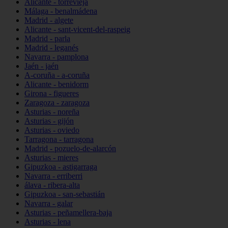
Alicante - torrevieja
Málaga - benalmádena
Madrid - algete
Alicante - sant-vicent-del-raspeig
Madrid - parla
Madrid - leganés
Navarra - pamplona
Jaén - jaén
A-coruña - a-coruña
Alicante - benidorm
Girona - figueres
Zaragoza - zaragoza
Asturias - noreña
Asturias - gijón
Asturias - oviedo
Tarragona - tarragona
Madrid - pozuelo-de-alarcón
Asturias - mieres
Gipuzkoa - astigarraga
Navarra - erriberri
álava - ribera-alta
Gipuzkoa - san-sebastián
Navarra - galar
Asturias - peñamellera-baja
Asturias - lena