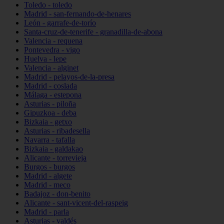
Toledo - toledo
Madrid - san-fernando-de-henares
León - garrafe-de-torío
Santa-cruz-de-tenerife - granadilla-de-abona
Valencia - requena
Pontevedra - vigo
Huelva - lepe
Valencia - alginet
Madrid - pelayos-de-la-presa
Madrid - coslada
Málaga - estepona
Asturias - piloña
Gipuzkoa - deba
Bizkaia - getxo
Asturias - ribadesella
Navarra - tafalla
Bizkaia - galdakao
Alicante - torrevieja
Burgos - burgos
Madrid - algete
Madrid - meco
Badajoz - don-benito
Alicante - sant-vicent-del-raspeig
Madrid - parla
Asturias - valdés