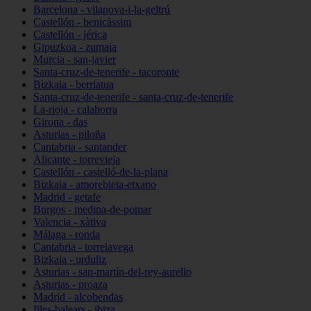
Barcelona - vilanova-i-la-geltrú
Castellón - benicàssim
Castellón - jérica
Gipuzkoa - zumaia
Murcia - san-javier
Santa-cruz-de-tenerife - tacoronte
Bizkaia - berriatua
Santa-cruz-de-tenerife - santa-cruz-de-tenerife
La-rioja - calahorra
Girona - das
Asturias - piloña
Cantabria - santander
Alicante - torrevieja
Castellón - castelló-de-la-plana
Bizkaia - amorebieta-etxano
Madrid - getafe
Burgos - medina-de-pomar
Valencia - xàtiva
Málaga - ronda
Cantabria - torrelavega
Bizkaia - urduliz
Asturias - san-martín-del-rey-aurelio
Asturias - proaza
Madrid - alcobendas
Illes-balears - ibiza