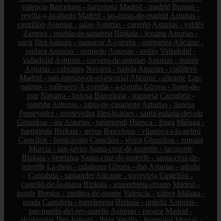
valencia
Barcelona - barcelona
Madrid - madrid
Burgos -
revilla-y-la-ahedo
Madrid - las-rozas-de-madrid
Asturias -
castrillón
Asturias - salas
Asturias - carreño
Asturias - valdés
Zamora - puebla-de-sanabria
Bizkaia - lezama
Asturias -
nava
Illes-balears - manacor
A-coruña - ortigueira
Alicante -
ondara
Asturias - somiedo
Asturias - avilés
Valladolid -
valladolid
Asturias - corvera-de-asturias
Asturias - quirós
Asturias - cabranes
Navarra - tudela
Asturias - cudillero
Madrid - san-lorenzo-de-el-escorial
Alicante - alicante
Las-
palmas - valleseco
A-coruña - a-coruña
Girona - lloret-de-
mar
Navarra - lodosa
Barcelona - manresa
Cantabria -
santoña
Asturias - tapia-de-casariego
Asturias - llanera
Pontevedra - pontevedra
Illes-balears - santa-eulària-des-riu
Gipuzkoa - aia
Asturias - taramundi
Huesca - fraga
Málaga -
fuengirola
Bizkaia - getxo
Barcelona - vilanova-i-la-geltrú
Castellón - benicàssim
Castellón - jérica
Gipuzkoa - zumaia
Murcia - san-javier
Santa-cruz-de-tenerife - tacoronte
Bizkaia - berriatua
Santa-cruz-de-tenerife - santa-cruz-de-
tenerife
La-rioja - calahorra
Girona - das
Asturias - piloña
Cantabria - santander
Alicante - torrevieja
Castellón -
castelló-de-la-plana
Bizkaia - amorebieta-etxano
Madrid -
getafe
Burgos - medina-de-pomar
Valencia - xàtiva
Málaga -
ronda
Cantabria - torrelavega
Bizkaia - urduliz
Asturias -
san-martín-del-rey-aurelio
Asturias - proaza
Madrid -
alcobendas
Illes-balears - ibiza
Sevilla - bormujos
Murcia -