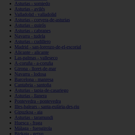
Asturias - somiedo
Asturias - avilés
Valladolid - valladolid
Asturias - corvera-de-asturias
Asturias - quirós
Asturias - cabranes
Navarra - tudela
Asturias - cudillero
Madrid - san-lorenzo-de-el-escorial
Alicante - alicante
Las-palmas - valleseco
A-coruña - a-coruña
Girona - lloret-de-mar
Navarra - lodosa
Barcelona - manresa
Cantabria - santoña
Asturias - tapia-de-casariego
Asturias - llanera
Pontevedra - pontevedra
Illes-balears - santa-eulària-des-riu
Gipuzkoa - aia
Asturias - taramundi
Huesca - fraga
Málaga - fuengirola
Bizkaia - getxo