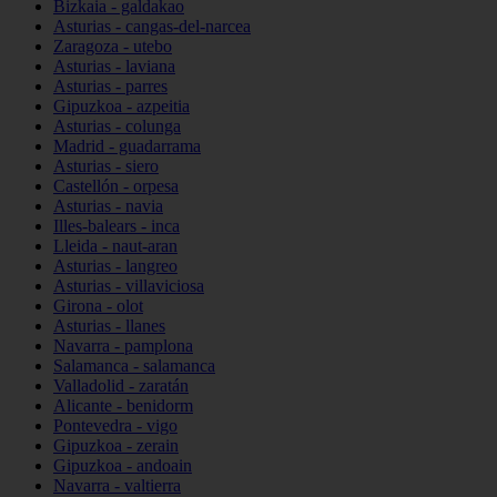
Bizkaia - galdakao
Asturias - cangas-del-narcea
Zaragoza - utebo
Asturias - laviana
Asturias - parres
Gipuzkoa - azpeitia
Asturias - colunga
Madrid - guadarrama
Asturias - siero
Castellón - orpesa
Asturias - navia
Illes-balears - inca
Lleida - naut-aran
Asturias - langreo
Asturias - villaviciosa
Girona - olot
Asturias - llanes
Navarra - pamplona
Salamanca - salamanca
Valladolid - zaratán
Alicante - benidorm
Pontevedra - vigo
Gipuzkoa - zerain
Gipuzkoa - andoain
Navarra - valtierra