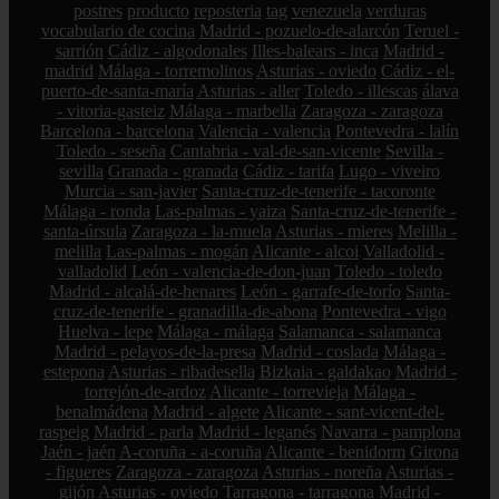
postres
producto
reposteria
tag
venezuela
verduras
vocabulario de cocina
Madrid - pozuelo-de-alarcón
Teruel -
sarrión
Cádiz - algodonales
Illes-balears - inca
Madrid -
madrid
Málaga - torremolinos
Asturias - oviedo
Cádiz - el-
puerto-de-santa-maría
Asturias - aller
Toledo - illescas
álava
- vitoria-gasteiz
Málaga - marbella
Zaragoza - zaragoza
Barcelona - barcelona
Valencia - valencia
Pontevedra - lalín
Toledo - seseña
Cantabria - val-de-san-vicente
Sevilla -
sevilla
Granada - granada
Cádiz - tarifa
Lugo - viveiro
Murcia - san-javier
Santa-cruz-de-tenerife - tacoronte
Málaga - ronda
Las-palmas - yaiza
Santa-cruz-de-tenerife -
santa-úrsula
Zaragoza - la-muela
Asturias - mieres
Melilla -
melilla
Las-palmas - mogán
Alicante - alcoi
Valladolid -
valladolid
León - valencia-de-don-juan
Toledo - toledo
Madrid - alcalá-de-henares
León - garrafe-de-torío
Santa-
cruz-de-tenerife - granadilla-de-abona
Pontevedra - vigo
Huelva - lepe
Málaga - málaga
Salamanca - salamanca
Madrid - pelayos-de-la-presa
Madrid - coslada
Málaga -
estepona
Asturias - ribadesella
Bizkaia - galdakao
Madrid -
torrejón-de-ardoz
Alicante - torrevieja
Málaga -
benalmádena
Madrid - algete
Alicante - sant-vicent-del-
raspeig
Madrid - parla
Madrid - leganés
Navarra - pamplona
Jaén - jaén
A-coruña - a-coruña
Alicante - benidorm
Girona
- figueres
Zaragoza - zaragoza
Asturias - noreña
Asturias -
gijón
Asturias - oviedo
Tarragona - tarragona
Madrid -