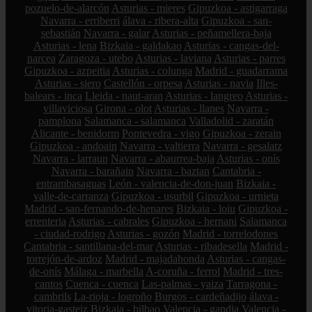
pozuelo-de-alarcón
Asturias - mieres
Gipuzkoa - astigarraga
Navarra - erriberri
álava - ribera-alta
Gipuzkoa - san-
sebastián
Navarra - galar
Asturias - peñamellera-baja
Asturias - lena
Bizkaia - galdakao
Asturias - cangas-del-
narcea
Zaragoza - utebo
Asturias - laviana
Asturias - parres
Gipuzkoa - azpeitia
Asturias - colunga
Madrid - guadarrama
Asturias - siero
Castellón - orpesa
Asturias - navia
Illes-
balears - inca
Lleida - naut-aran
Asturias - langreo
Asturias -
villaviciosa
Girona - olot
Asturias - llanes
Navarra -
pamplona
Salamanca - salamanca
Valladolid - zaratán
Alicante - benidorm
Pontevedra - vigo
Gipuzkoa - zerain
Gipuzkoa - andoain
Navarra - valtierra
Navarra - gesalatz
Navarra - larraun
Navarra - abaurrea-baja
Asturias - onís
Navarra - barañain
Navarra - baztan
Cantabria -
entrambasaguas
León - valencia-de-don-juan
Bizkaia -
valle-de-carranza
Gipuzkoa - usurbil
Gipuzkoa - urnieta
Madrid - san-fernando-de-henares
Bizkaia - loiu
Gipuzkoa -
errenteria
Asturias - cabrales
Gipuzkoa - hernani
Salamanca
- ciudad-rodrigo
Asturias - gozón
Madrid - torrelodones
Cantabria - santillana-del-mar
Asturias - ribadesella
Madrid -
torrejón-de-ardoz
Madrid - majadahonda
Asturias - cangas-
de-onís
Málaga - marbella
A-coruña - ferrol
Madrid - tres-
cantos
Cuenca - cuenca
Las-palmas - yaiza
Tarragona -
cambrils
La-rioja - logroño
Burgos - cardeñadijo
álava -
vitoria-gasteiz
Bizkaia - bilbao
Valencia - gandia
Valencia -