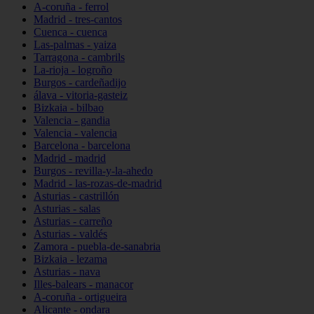
A-coruña - ferrol
Madrid - tres-cantos
Cuenca - cuenca
Las-palmas - yaiza
Tarragona - cambrils
La-rioja - logroño
Burgos - cardeñadijo
álava - vitoria-gasteiz
Bizkaia - bilbao
Valencia - gandia
Valencia - valencia
Barcelona - barcelona
Madrid - madrid
Burgos - revilla-y-la-ahedo
Madrid - las-rozas-de-madrid
Asturias - castrillón
Asturias - salas
Asturias - carreño
Asturias - valdés
Zamora - puebla-de-sanabria
Bizkaia - lezama
Asturias - nava
Illes-balears - manacor
A-coruña - ortigueira
Alicante - ondara