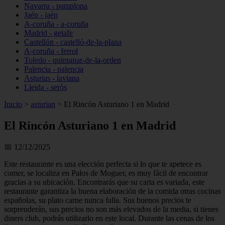
Navarra - pamplona
Jaén - jaén
A-coruña - a-coruña
Madrid - getafe
Castellón - castelló-de-la-plana
A-coruña - ferrol
Toledo - quintanar-de-la-orden
Palencia - palencia
Asturias - laviana
Lleida - seròs
Inicio
>
asturian
>
El Rincón Asturiano 1 en Madrid
El Rincón Asturiano 1 en Madrid
📅 12/12/2025
Este restaurante es una elección perfecta si lo que te apetece es
comer, se localiza en Palos de Moguer, es muy fácil de encontrar
gracias a su ubicación. Encontrarás que su carta es variada, este
restaurante garantiza la buena elaboración de la comida otras cocinas
españolas, su plato carne nunca falla. Sus buenos precios te
sorprenderán, sus precios no son más elevados de la media, si tienes
diners club, podrás utilizarlo en este local. Durante las cenas de los