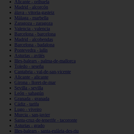
Alicante - orihuela
Madrid - alcorcón
álava - vitoria-gasteiz
Málaga - marbella
Zaragoza - zaragoza
Valencia - valencia
Barcelona - barcelona
Madrid - alcobendas
Barcelona - badalona
Pontevedra - lalín
Asturias - avilés
Illes-balears - palma-de-mallorca
Toledo - seseña
Cantabria - val-de-san-vicente
Alicante - alicante
Girona - lloret-de-mar
Sevilla - sevilla
León - sahagún
Granada - granada
Cádiz - tarifa
Lugo - viveiro
Murcia - san-javier
Santa-cruz-de-tenerife - tacoronte
Asturias - grado
Illes-balears - santa-eulària-des-riu