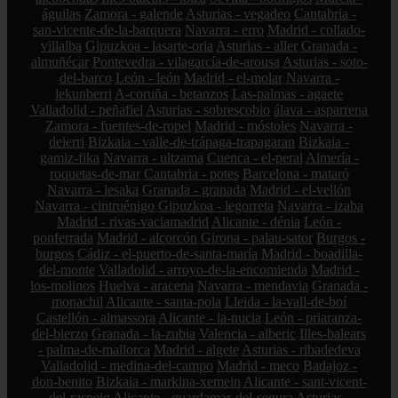
águilas
Zamora - galende
Asturias - vegadeo
Cantabria -
san-vicente-de-la-barquera
Navarra - erro
Madrid - collado-
villalba
Gipuzkoa - lasarte-oria
Asturias - aller
Granada -
almuñécar
Pontevedra - vilagarcía-de-arousa
Asturias - soto-
del-barco
León - león
Madrid - el-molar
Navarra -
lekunberri
A-coruña - betanzos
Las-palmas - agaete
Valladolid - peñafiel
Asturias - sobrescobio
álava - asparrena
Zamora - fuentes-de-ropel
Madrid - móstoles
Navarra -
deierri
Bizkaia - valle-de-trápaga-trapagaran
Bizkaia -
gamiz-fika
Navarra - ultzama
Cuenca - el-peral
Almería -
roquetas-de-mar
Cantabria - potes
Barcelona - mataró
Navarra - lesaka
Granada - granada
Madrid - el-vellón
Navarra - cintruénigo
Gipuzkoa - legorreta
Navarra - izaba
Madrid - rivas-vaciamadrid
Alicante - dénia
León -
ponferrada
Madrid - alcorcón
Girona - palau-sator
Burgos -
burgos
Cádiz - el-puerto-de-santa-maría
Madrid - boadilla-
del-monte
Valladolid - arroyo-de-la-encomienda
Madrid -
los-molinos
Huelva - aracena
Navarra - mendavia
Granada -
monachil
Alicante - santa-pola
Lleida - la-vall-de-boí
Castellón - almassora
Alicante - la-nucia
León - priaranza-
del-bierzo
Granada - la-zubia
Valencia - alberic
Illes-balears
- palma-de-mallorca
Madrid - algete
Asturias - ribadedeva
Valladolid - medina-del-campo
Madrid - meco
Badajoz -
don-benito
Bizkaia - markina-xemein
Alicante - sant-vicent-
del-raspeig
Alicante - guardamar-del-segura
Asturias -