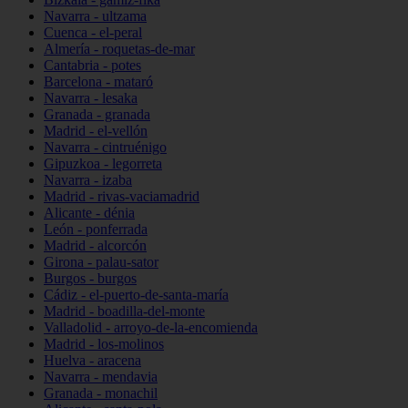
Navarra - ultzama
Cuenca - el-peral
Almería - roquetas-de-mar
Cantabria - potes
Barcelona - mataró
Navarra - lesaka
Granada - granada
Madrid - el-vellón
Navarra - cintruénigo
Gipuzkoa - legorreta
Navarra - izaba
Madrid - rivas-vaciamadrid
Alicante - dénia
León - ponferrada
Madrid - alcorcón
Girona - palau-sator
Burgos - burgos
Cádiz - el-puerto-de-santa-maría
Madrid - boadilla-del-monte
Valladolid - arroyo-de-la-encomienda
Madrid - los-molinos
Huelva - aracena
Navarra - mendavia
Granada - monachil