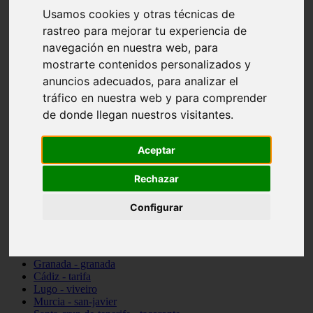
vocabulario de cocina
Usamos cookies y otras técnicas de
Madrid - pozuelo-de-alarcón
rastreo para mejorar tu experiencia de
Teruel - sarrión
navegación en nuestra web, para
Cádiz - algodonales
Illes-balears - inca
mostrarte contenidos personalizados y
Madrid - madrid
anuncios adecuados, para analizar el
Málaga - torremolinos
tráfico en nuestra web y para comprender
Asturias - oviedo
Cádiz - el-puerto-de-santa-maría
de donde llegan nuestros visitantes.
Asturias - aller
Toledo - illescas
Aceptar
álava - vitoria-gasteiz
Málaga - marbella
Zaragoza - zaragoza
Rechazar
Barcelona - barcelona
Valencia - valencia
Configurar
Pontevedra - lalín
Toledo - seseña
Cantabria - val-de-san-vicente
Sevilla - sevilla
Granada - granada
Cádiz - tarifa
Lugo - viveiro
Murcia - san-javier