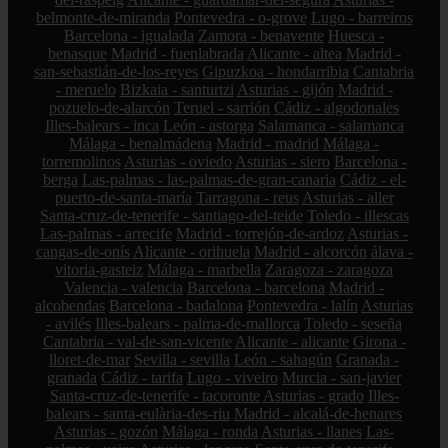
belmonte-de-miranda
Pontevedra - o-grove
Lugo - barreiros
Barcelona - igualada
Zamora - benavente
Huesca -
benasque
Madrid - fuenlabrada
Alicante - altea
Madrid -
san-sebastián-de-los-reyes
Gipuzkoa - hondarribia
Cantabria
- meruelo
Bizkaia - santurtzi
Asturias - gijón
Madrid -
pozuelo-de-alarcón
Teruel - sarrión
Cádiz - algodonales
Illes-balears - inca
León - astorga
Salamanca - salamanca
Málaga - benalmádena
Madrid - madrid
Málaga -
torremolinos
Asturias - oviedo
Asturias - siero
Barcelona -
berga
Las-palmas - las-palmas-de-gran-canaria
Cádiz - el-
puerto-de-santa-maría
Tarragona - reus
Asturias - aller
Santa-cruz-de-tenerife - santiago-del-teide
Toledo - illescas
Las-palmas - arrecife
Madrid - torrejón-de-ardoz
Asturias -
cangas-de-onís
Alicante - orihuela
Madrid - alcorcón
álava -
vitoria-gasteiz
Málaga - marbella
Zaragoza - zaragoza
Valencia - valencia
Barcelona - barcelona
Madrid -
alcobendas
Barcelona - badalona
Pontevedra - lalín
Asturias
- avilés
Illes-balears - palma-de-mallorca
Toledo - seseña
Cantabria - val-de-san-vicente
Alicante - alicante
Girona -
lloret-de-mar
Sevilla - sevilla
León - sahagún
Granada -
granada
Cádiz - tarifa
Lugo - viveiro
Murcia - san-javier
Santa-cruz-de-tenerife - tacoronte
Asturias - grado
Illes-
balears - santa-eulària-des-riu
Madrid - alcalá-de-henares
Asturias - gozón
Málaga - ronda
Asturias - llanes
Las-