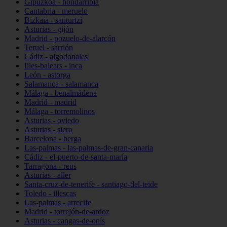
Gipuzkoa - hondarribia
Cantabria - meruelo
Bizkaia - santurtzi
Asturias - gijón
Madrid - pozuelo-de-alarcón
Teruel - sarrión
Cádiz - algodonales
Illes-balears - inca
León - astorga
Salamanca - salamanca
Málaga - benalmádena
Madrid - madrid
Málaga - torremolinos
Asturias - oviedo
Asturias - siero
Barcelona - berga
Las-palmas - las-palmas-de-gran-canaria
Cádiz - el-puerto-de-santa-maría
Tarragona - reus
Asturias - aller
Santa-cruz-de-tenerife - santiago-del-teide
Toledo - illescas
Las-palmas - arrecife
Madrid - torrejón-de-ardoz
Asturias - cangas-de-onís