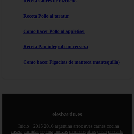
Receta Gofres de bizcocho
Receta Pollo al taratur
Como hacer Pollo al appletiser
Receta Pan integral con cerveza
Como hacer Figacitas de manteca (mantequilla)
elesbardu.es
Inicio
2015
2016
argentina
arroz
aves
carnes
cocina
casera
comidas
espana
huevos
mariscos
otros
pasta
pescado