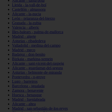
Alicante - santa-pola
Lleida - la-vall-de-boí
Castellón - almassora
Alicante - la-nucia
León - priaranza-del-bierzo
Granada - la-zubia
Valencia - alberic
Illes-balears - palma-de-mallorca
Madrid - algete
Asturias - ribadedeva
Valladolid - medina-del-campo
Madrid - meco
Badajoz - don-benito
Bizkaia - markina-xemein
Alicante - sant-vicent-del-raspeig
Alicante - guardamar-del-segura
Asturias - belmonte-de-miranda
Pontevedra - o-grove
Lugo - barreiros
Barcelona - igualada
Zamora - benavente
Huesca - benasque
Madrid - fuenlabrada
Alicante - altea
Madrid - san-sebastián-de-los-reyes