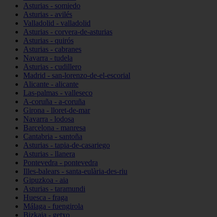
Asturias - somiedo
Asturias - avilés
Valladolid - valladolid
Asturias - corvera-de-asturias
Asturias - quirós
Asturias - cabranes
Navarra - tudela
Asturias - cudillero
Madrid - san-lorenzo-de-el-escorial
Alicante - alicante
Las-palmas - valleseco
A-coruña - a-coruña
Girona - lloret-de-mar
Navarra - lodosa
Barcelona - manresa
Cantabria - santoña
Asturias - tapia-de-casariego
Asturias - llanera
Pontevedra - pontevedra
Illes-balears - santa-eulària-des-riu
Gipuzkoa - aia
Asturias - taramundi
Huesca - fraga
Málaga - fuengirola
Bizkaia - getxo