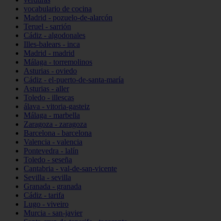
vocabulario de cocina
Madrid - pozuelo-de-alarcón
Teruel - sarrión
Cádiz - algodonales
Illes-balears - inca
Madrid - madrid
Málaga - torremolinos
Asturias - oviedo
Cádiz - el-puerto-de-santa-maría
Asturias - aller
Toledo - illescas
álava - vitoria-gasteiz
Málaga - marbella
Zaragoza - zaragoza
Barcelona - barcelona
Valencia - valencia
Pontevedra - lalín
Toledo - seseña
Cantabria - val-de-san-vicente
Sevilla - sevilla
Granada - granada
Cádiz - tarifa
Lugo - viveiro
Murcia - san-javier