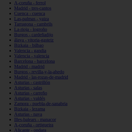
A-coruña - ferrol
Madrid - tres-cantos
Cuenca - cuenca
Las-palmas - yaiza
Tarragona - cambrils
La-rioja - logroño
Burgos - cardeñadijo
álava - vitoria-gasteiz
Bizkaia - bilbao
Valencia - gandia
Valencia - valencia
Barcelona - barcelona
Madrid - madrid
Burgos - revilla-y-la-ahedo
Madrid - las-rozas-de-madrid
Asturias - castrillón
Asturias - salas
Asturias - carreño
Asturias - valdés
Zamora - puebla-de-sanabria
Bizkaia - lezama
Asturias - nava
Illes-balears - manacor
A-coruña - ortigueira
Alicante - ondara