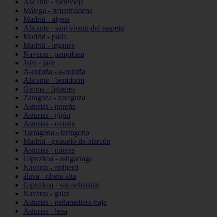
Alicante - torrevieja
Málaga - benalmádena
Madrid - algete
Alicante - sant-vicent-del-raspeig
Madrid - parla
Madrid - leganés
Navarra - pamplona
Jaén - jaén
A-coruña - a-coruña
Alicante - benidorm
Girona - figueres
Zaragoza - zaragoza
Asturias - noreña
Asturias - gijón
Asturias - oviedo
Tarragona - tarragona
Madrid - pozuelo-de-alarcón
Asturias - mieres
Gipuzkoa - astigarraga
Navarra - erriberri
álava - ribera-alta
Gipuzkoa - san-sebastián
Navarra - galar
Asturias - peñamellera-baja
Asturias - lena