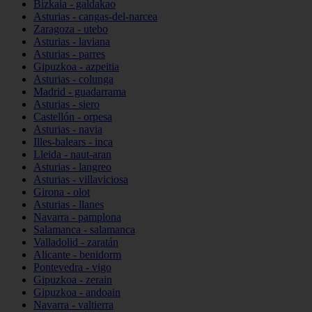
Bizkaia - galdakao
Asturias - cangas-del-narcea
Zaragoza - utebo
Asturias - laviana
Asturias - parres
Gipuzkoa - azpeitia
Asturias - colunga
Madrid - guadarrama
Asturias - siero
Castellón - orpesa
Asturias - navia
Illes-balears - inca
Lleida - naut-aran
Asturias - langreo
Asturias - villaviciosa
Girona - olot
Asturias - llanes
Navarra - pamplona
Salamanca - salamanca
Valladolid - zaratán
Alicante - benidorm
Pontevedra - vigo
Gipuzkoa - zerain
Gipuzkoa - andoain
Navarra - valtierra