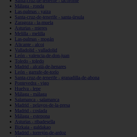
Santa-cruz-de-tenerife - tacoronte
Málaga - ronda
Las-palmas - yaiza
Santa-cruz-de-tenerife - santa-úrsula
Zaragoza - la-muela
Asturias - mieres
Melilla - melilla
Las-palmas - mogán
Alicante - alcoi
Valladolid - valladolid
León - valencia-de-don-juan
Toledo - toledo
Madrid - alcalá-de-henares
León - garrafe-de-torío
Santa-cruz-de-tenerife - granadilla-de-abona
Pontevedra - vigo
Huelva - lepe
Málaga - málaga
Salamanca - salamanca
Madrid - pelayos-de-la-presa
Madrid - coslada
Málaga - estepona
Asturias - ribadesella
Bizkaia - galdakao
Madrid - torrejón-de-ardoz