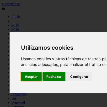
elesbardu.es
☰
Inicio
2015
2016
argentina
arroz
aves
Utilizamos cookies
carnes
cocina casera
comidas
Usamos cookies y otras técnicas de rastreo pa
espana
huevos
anuncios adecuados, para analizar el tráfico e
mariscos
otros
Aceptar
Rechazar
Configurar
pasta
pescado
postres
producto
reposteria
tag
venezuela
verduras