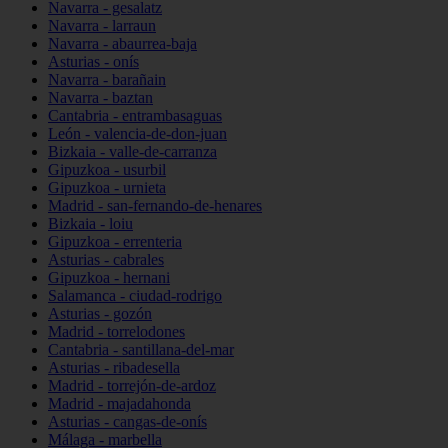
Navarra - gesalatz
Navarra - larraun
Navarra - abaurrea-baja
Asturias - onís
Navarra - barañain
Navarra - baztan
Cantabria - entrambasaguas
León - valencia-de-don-juan
Bizkaia - valle-de-carranza
Gipuzkoa - usurbil
Gipuzkoa - urnieta
Madrid - san-fernando-de-henares
Bizkaia - loiu
Gipuzkoa - errenteria
Asturias - cabrales
Gipuzkoa - hernani
Salamanca - ciudad-rodrigo
Asturias - gozón
Madrid - torrelodones
Cantabria - santillana-del-mar
Asturias - ribadesella
Madrid - torrejón-de-ardoz
Madrid - majadahonda
Asturias - cangas-de-onís
Málaga - marbella