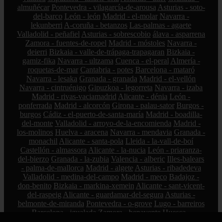
almuñécar
Pontevedra - vilagarcía-de-arousa
Asturias - soto-
del-barco
León - león
Madrid - el-molar
Navarra -
lekunberri
A-coruña - betanzos
Las-palmas - agaete
Valladolid - peñafiel
Asturias - sobrescobio
álava - asparrena
Zamora - fuentes-de-ropel
Madrid - móstoles
Navarra -
deierri
Bizkaia - valle-de-trápaga-trapagaran
Bizkaia -
gamiz-fika
Navarra - ultzama
Cuenca - el-peral
Almería -
roquetas-de-mar
Cantabria - potes
Barcelona - mataró
Navarra - lesaka
Granada - granada
Madrid - el-vellón
Navarra - cintruénigo
Gipuzkoa - legorreta
Navarra - izaba
Madrid - rivas-vaciamadrid
Alicante - dénia
León -
ponferrada
Madrid - alcorcón
Girona - palau-sator
Burgos -
burgos
Cádiz - el-puerto-de-santa-maría
Madrid - boadilla-
del-monte
Valladolid - arroyo-de-la-encomienda
Madrid -
los-molinos
Huelva - aracena
Navarra - mendavia
Granada -
monachil
Alicante - santa-pola
Lleida - la-vall-de-boí
Castellón - almassora
Alicante - la-nucia
León - priaranza-
del-bierzo
Granada - la-zubia
Valencia - alberic
Illes-balears
- palma-de-mallorca
Madrid - algete
Asturias - ribadedeva
Valladolid - medina-del-campo
Madrid - meco
Badajoz -
don-benito
Bizkaia - markina-xemein
Alicante - sant-vicent-
del-raspeig
Alicante - guardamar-del-segura
Asturias -
belmonte-de-miranda
Pontevedra - o-grove
Lugo - barreiros
Barcelona - igualada
Zamora - benavente
Huesca -
benasque
Madrid - fuenlabrada
Alicante - altea
Madrid -