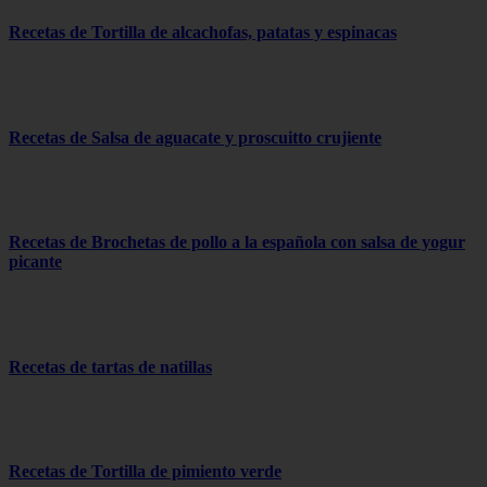
Recetas de Tortilla de alcachofas, patatas y espinacas
Recetas de Salsa de aguacate y proscuitto crujiente
Recetas de Brochetas de pollo a la española con salsa de yogur
picante
Recetas de tartas de natillas
Recetas de Tortilla de pimiento verde