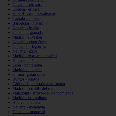
Navarra - ultzama
Cuenca - el-peral
Almería - roquetas-de-mar
Cantabria - potes
Barcelona - mataró
Navarra - lesaka
Granada - granada
Madrid - el-vellón
Navarra - cintruénigo
Gipuzkoa - legorreta
Navarra - izaba
Madrid - rivas-vaciamadrid
Alicante - dénia
León - ponferrada
Madrid - alcorcón
Girona - palau-sator
Burgos - burgos
Cádiz - el-puerto-de-santa-maría
Madrid - boadilla-del-monte
Valladolid - arroyo-de-la-encomienda
Madrid - los-molinos
Huelva - aracena
Navarra - mendavia
Granada - monachil