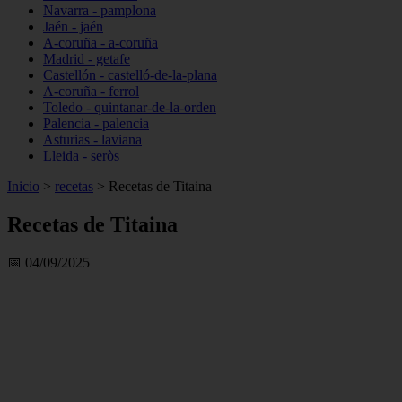
Navarra - pamplona
Jaén - jaén
A-coruña - a-coruña
Madrid - getafe
Castellón - castelló-de-la-plana
A-coruña - ferrol
Toledo - quintanar-de-la-orden
Palencia - palencia
Asturias - laviana
Lleida - seròs
Inicio
>
recetas
>
Recetas de Titaina
Recetas de Titaina
📅 04/09/2025