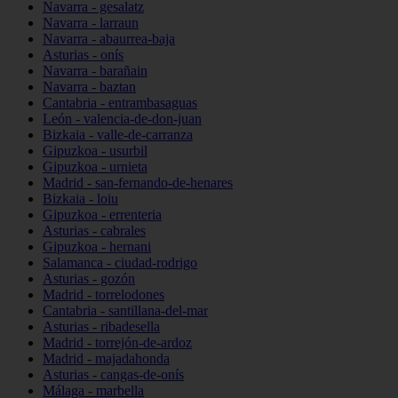
Navarra - gesalatz
Navarra - larraun
Navarra - abaurrea-baja
Asturias - onís
Navarra - barañain
Navarra - baztan
Cantabria - entrambasaguas
León - valencia-de-don-juan
Bizkaia - valle-de-carranza
Gipuzkoa - usurbil
Gipuzkoa - urnieta
Madrid - san-fernando-de-henares
Bizkaia - loiu
Gipuzkoa - errenteria
Asturias - cabrales
Gipuzkoa - hernani
Salamanca - ciudad-rodrigo
Asturias - gozón
Madrid - torrelodones
Cantabria - santillana-del-mar
Asturias - ribadesella
Madrid - torrejón-de-ardoz
Madrid - majadahonda
Asturias - cangas-de-onís
Málaga - marbella