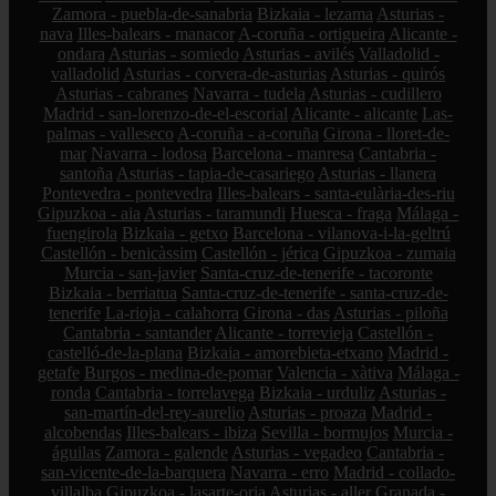
Zamora - puebla-de-sanabria
Bizkaia - lezama
Asturias -
nava
Illes-balears - manacor
A-coruña - ortigueira
Alicante -
ondara
Asturias - somiedo
Asturias - avilés
Valladolid -
valladolid
Asturias - corvera-de-asturias
Asturias - quirós
Asturias - cabranes
Navarra - tudela
Asturias - cudillero
Madrid - san-lorenzo-de-el-escorial
Alicante - alicante
Las-
palmas - valleseco
A-coruña - a-coruña
Girona - lloret-de-
mar
Navarra - lodosa
Barcelona - manresa
Cantabria -
santoña
Asturias - tapia-de-casariego
Asturias - llanera
Pontevedra - pontevedra
Illes-balears - santa-eulària-des-riu
Gipuzkoa - aia
Asturias - taramundi
Huesca - fraga
Málaga -
fuengirola
Bizkaia - getxo
Barcelona - vilanova-i-la-geltrú
Castellón - benicàssim
Castellón - jérica
Gipuzkoa - zumaia
Murcia - san-javier
Santa-cruz-de-tenerife - tacoronte
Bizkaia - berriatua
Santa-cruz-de-tenerife - santa-cruz-de-
tenerife
La-rioja - calahorra
Girona - das
Asturias - piloña
Cantabria - santander
Alicante - torrevieja
Castellón -
castelló-de-la-plana
Bizkaia - amorebieta-etxano
Madrid -
getafe
Burgos - medina-de-pomar
Valencia - xàtiva
Málaga -
ronda
Cantabria - torrelavega
Bizkaia - urduliz
Asturias -
san-martín-del-rey-aurelio
Asturias - proaza
Madrid -
alcobendas
Illes-balears - ibiza
Sevilla - bormujos
Murcia -
águilas
Zamora - galende
Asturias - vegadeo
Cantabria -
san-vicente-de-la-barquera
Navarra - erro
Madrid - collado-
villalba
Gipuzkoa - lasarte-oria
Asturias - aller
Granada -