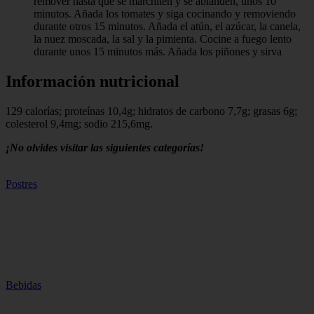
remover hasta que se marchiten y se ablanden, unos 10
minutos. Añada los tomates y siga cocinando y removiendo
durante otros 15 minutos. Añada el atún, el azúcar, la canela,
la nuez moscada, la sal y la pimienta. Cocine a fuego lento
durante unos 15 minutos más. Añada los piñones y sirva
Información nutricional
129 calorías; proteínas 10,4g; hidratos de carbono 7,7g; grasas 6g;
colesterol 9,4mg; sodio 215,6mg.
¡No olvides visitar las siguientes categorías!
Postres
Bebidas