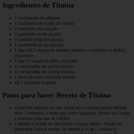
Ingredientes de Titaina
2 cucharadas de piñones
1 cucharada de aceite de cocina
½ pimiento rojo picado
½ pimiento verde picado
½ cebolla pequeña picada
1 cucharada de ajo picado
1 lata (14,5 onzas) de tomates pelados y cortados en dados,
escurridos
1 lata (5 onzas) de atún, escurrida
½ cucharadita de azúcar blanco
¼ cucharadita de canela molida
1 pizca de nuez moscada molida
sal y pimienta al gusto
Pasos para hacer Receta de Titaina
Tostar los piñones en una sartén seca a fuego medio durante
unos 5 minutos, o hasta que estén fragantes. Retirar del fuego
y reservar para que se enfríen
Calentar el aceite en una sartén a fuego medio. Añadir los
pimientos rojos y verdes, la cebolla y el ajo. Cocinar y