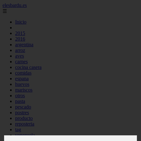
elesbardu.es
☰
Inicio
2015
2016
argentina
arroz
aves
carnes
cocina casera
comidas
espana
huevos
mariscos
otros
pasta
pescado
postres
producto
reposteria
tag
venezuela
verduras