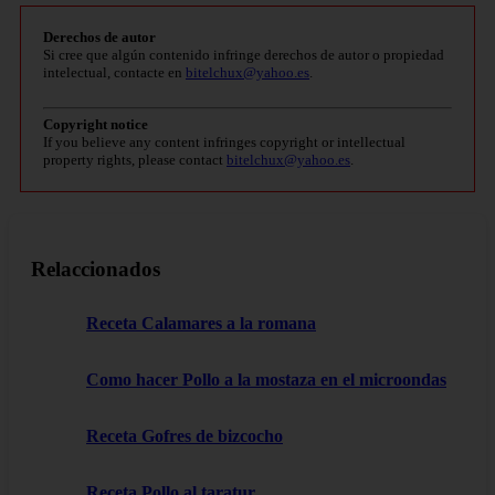
Derechos de autor
Si cree que algún contenido infringe derechos de autor o propiedad
intelectual, contacte en
bitelchux@yahoo.es
.
Copyright notice
If you believe any content infringes copyright or intellectual
property rights, please contact
bitelchux@yahoo.es
.
Relaccionados
Receta Calamares a la romana
Como hacer Pollo a la mostaza en el microondas
Receta Gofres de bizcocho
Receta Pollo al taratur