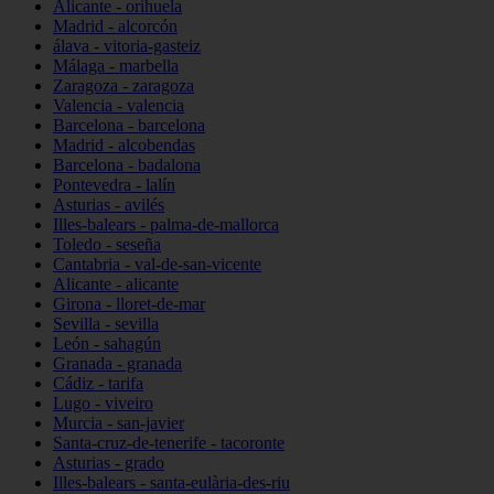
Alicante - orihuela
Madrid - alcorcón
álava - vitoria-gasteiz
Málaga - marbella
Zaragoza - zaragoza
Valencia - valencia
Barcelona - barcelona
Madrid - alcobendas
Barcelona - badalona
Pontevedra - lalín
Asturias - avilés
Illes-balears - palma-de-mallorca
Toledo - seseña
Cantabria - val-de-san-vicente
Alicante - alicante
Girona - lloret-de-mar
Sevilla - sevilla
León - sahagún
Granada - granada
Cádiz - tarifa
Lugo - viveiro
Murcia - san-javier
Santa-cruz-de-tenerife - tacoronte
Asturias - grado
Illes-balears - santa-eulària-des-riu