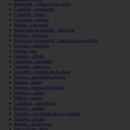
Barcelona - vilanova-i-la-geltrú
Castellón - benicàssim
Castellón - jérica
Gipuzkoa - zumaia
Murcia - san-javier
Santa-cruz-de-tenerife - tacoronte
Bizkaia - berriatua
Santa-cruz-de-tenerife - santa-cruz-de-tenerife
La-rioja - calahorra
Girona - das
Asturias - piloña
Cantabria - santander
Alicante - torrevieja
Castellón - castelló-de-la-plana
Bizkaia - amorebieta-etxano
Madrid - getafe
Burgos - medina-de-pomar
Valencia - xàtiva
Málaga - ronda
Cantabria - torrelavega
Bizkaia - urduliz
Asturias - san-martín-del-rey-aurelio
Asturias - proaza
Madrid - alcobendas
Illes-balears - ibiza