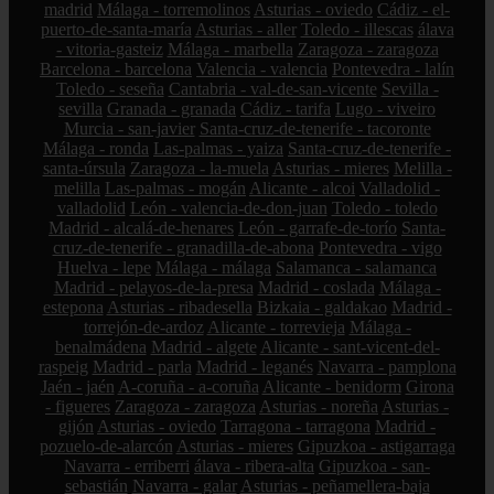
madrid
Málaga - torremolinos
Asturias - oviedo
Cádiz - el-
puerto-de-santa-maría
Asturias - aller
Toledo - illescas
álava
- vitoria-gasteiz
Málaga - marbella
Zaragoza - zaragoza
Barcelona - barcelona
Valencia - valencia
Pontevedra - lalín
Toledo - seseña
Cantabria - val-de-san-vicente
Sevilla -
sevilla
Granada - granada
Cádiz - tarifa
Lugo - viveiro
Murcia - san-javier
Santa-cruz-de-tenerife - tacoronte
Málaga - ronda
Las-palmas - yaiza
Santa-cruz-de-tenerife -
santa-úrsula
Zaragoza - la-muela
Asturias - mieres
Melilla -
melilla
Las-palmas - mogán
Alicante - alcoi
Valladolid -
valladolid
León - valencia-de-don-juan
Toledo - toledo
Madrid - alcalá-de-henares
León - garrafe-de-torío
Santa-
cruz-de-tenerife - granadilla-de-abona
Pontevedra - vigo
Huelva - lepe
Málaga - málaga
Salamanca - salamanca
Madrid - pelayos-de-la-presa
Madrid - coslada
Málaga -
estepona
Asturias - ribadesella
Bizkaia - galdakao
Madrid -
torrejón-de-ardoz
Alicante - torrevieja
Málaga -
benalmádena
Madrid - algete
Alicante - sant-vicent-del-
raspeig
Madrid - parla
Madrid - leganés
Navarra - pamplona
Jaén - jaén
A-coruña - a-coruña
Alicante - benidorm
Girona
- figueres
Zaragoza - zaragoza
Asturias - noreña
Asturias -
gijón
Asturias - oviedo
Tarragona - tarragona
Madrid -
pozuelo-de-alarcón
Asturias - mieres
Gipuzkoa - astigarraga
Navarra - erriberri
álava - ribera-alta
Gipuzkoa - san-
sebastián
Navarra - galar
Asturias - peñamellera-baja