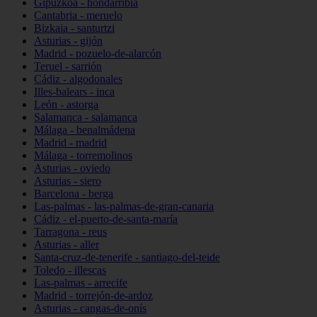
Gipuzkoa - hondarribia
Cantabria - meruelo
Bizkaia - santurtzi
Asturias - gijón
Madrid - pozuelo-de-alarcón
Teruel - sarrión
Cádiz - algodonales
Illes-balears - inca
León - astorga
Salamanca - salamanca
Málaga - benalmádena
Madrid - madrid
Málaga - torremolinos
Asturias - oviedo
Asturias - siero
Barcelona - berga
Las-palmas - las-palmas-de-gran-canaria
Cádiz - el-puerto-de-santa-maría
Tarragona - reus
Asturias - aller
Santa-cruz-de-tenerife - santiago-del-teide
Toledo - illescas
Las-palmas - arrecife
Madrid - torrejón-de-ardoz
Asturias - cangas-de-onís