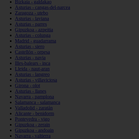
Bizkaia - galdakao
Asturias - cangas-del-narcea
Zaragoza - utebo
Asturias - laviana
Asturias - parres
Gipuzkoa - azpeitia
Asturias - colunga
Madrid - guadarrama
Asturias - siero
Castellón - orpesa
Asturias - navia
Illes-balears - inca
Lleida - naut-aran
Asturias - langreo
Asturias - villaviciosa
Girona - olot
Asturias - llanes
Navarra - pamplona
Salamanca - salamanca
Valladolid - zaratán
Alicante - benidorm
Pontevedra - vigo
Gipuzkoa - zerain
Gipuzkoa - andoain
Navarra - valtierra