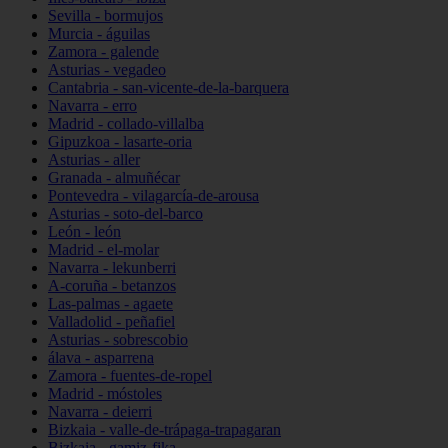
Sevilla - bormujos
Murcia - águilas
Zamora - galende
Asturias - vegadeo
Cantabria - san-vicente-de-la-barquera
Navarra - erro
Madrid - collado-villalba
Gipuzkoa - lasarte-oria
Asturias - aller
Granada - almuñécar
Pontevedra - vilagarcía-de-arousa
Asturias - soto-del-barco
León - león
Madrid - el-molar
Navarra - lekunberri
A-coruña - betanzos
Las-palmas - agaete
Valladolid - peñafiel
Asturias - sobrescobio
álava - asparrena
Zamora - fuentes-de-ropel
Madrid - móstoles
Navarra - deierri
Bizkaia - valle-de-trápaga-trapagaran
Bizkaia - gamiz-fika