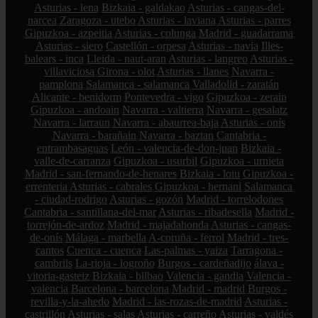
Asturias - lena
Bizkaia - galdakao
Asturias - cangas-del-
narcea
Zaragoza - utebo
Asturias - laviana
Asturias - parres
Gipuzkoa - azpeitia
Asturias - colunga
Madrid - guadarrama
Asturias - siero
Castellón - orpesa
Asturias - navia
Illes-
balears - inca
Lleida - naut-aran
Asturias - langreo
Asturias -
villaviciosa
Girona - olot
Asturias - llanes
Navarra -
pamplona
Salamanca - salamanca
Valladolid - zaratán
Alicante - benidorm
Pontevedra - vigo
Gipuzkoa - zerain
Gipuzkoa - andoain
Navarra - valtierra
Navarra - gesalatz
Navarra - larraun
Navarra - abaurrea-baja
Asturias - onís
Navarra - barañain
Navarra - baztan
Cantabria -
entrambasaguas
León - valencia-de-don-juan
Bizkaia -
valle-de-carranza
Gipuzkoa - usurbil
Gipuzkoa - urnieta
Madrid - san-fernando-de-henares
Bizkaia - loiu
Gipuzkoa -
errenteria
Asturias - cabrales
Gipuzkoa - hernani
Salamanca
- ciudad-rodrigo
Asturias - gozón
Madrid - torrelodones
Cantabria - santillana-del-mar
Asturias - ribadesella
Madrid -
torrejón-de-ardoz
Madrid - majadahonda
Asturias - cangas-
de-onís
Málaga - marbella
A-coruña - ferrol
Madrid - tres-
cantos
Cuenca - cuenca
Las-palmas - yaiza
Tarragona -
cambrils
La-rioja - logroño
Burgos - cardeñadijo
álava -
vitoria-gasteiz
Bizkaia - bilbao
Valencia - gandia
Valencia -
valencia
Barcelona - barcelona
Madrid - madrid
Burgos -
revilla-y-la-ahedo
Madrid - las-rozas-de-madrid
Asturias -
castrillón
Asturias - salas
Asturias - carreño
Asturias - valdés