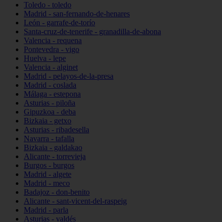
Toledo - toledo
Madrid - san-fernando-de-henares
León - garrafe-de-torío
Santa-cruz-de-tenerife - granadilla-de-abona
Valencia - requena
Pontevedra - vigo
Huelva - lepe
Valencia - alginet
Madrid - pelayos-de-la-presa
Madrid - coslada
Málaga - estepona
Asturias - piloña
Gipuzkoa - deba
Bizkaia - getxo
Asturias - ribadesella
Navarra - tafalla
Bizkaia - galdakao
Alicante - torrevieja
Burgos - burgos
Madrid - algete
Madrid - meco
Badajoz - don-benito
Alicante - sant-vicent-del-raspeig
Madrid - parla
Asturias - valdés