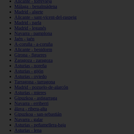
Alicante - torrevieja
Málaga - benalmádena
Madrid - algete
Alicante - sant-vicent-del-raspeig
Madrid - parla
Madrid - leganés
Navarra - pamplona
Jaén - jaén
A-coruña - a-coruña
Alicante - benidorm
Girona - figueres
Zaragoza - zaragoza
Asturias - noreña
Asturias - gijón
Asturias - oviedo
Tarragona - tarragona
Madrid - pozuelo-de-alarcón
Asturias - mieres
Gipuzkoa - astigarraga
Navarra - erriberri
álava - ribera-alta
Gipuzkoa - san-sebastián
Navarra - galar
Asturias - peñamellera-baja
Asturias - lena