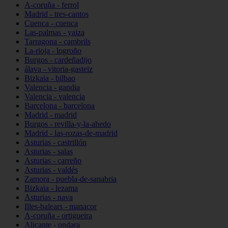
A-coruña - ferrol
Madrid - tres-cantos
Cuenca - cuenca
Las-palmas - yaiza
Tarragona - cambrils
La-rioja - logroño
Burgos - cardeñadijo
álava - vitoria-gasteiz
Bizkaia - bilbao
Valencia - gandia
Valencia - valencia
Barcelona - barcelona
Madrid - madrid
Burgos - revilla-y-la-ahedo
Madrid - las-rozas-de-madrid
Asturias - castrillón
Asturias - salas
Asturias - carreño
Asturias - valdés
Zamora - puebla-de-sanabria
Bizkaia - lezama
Asturias - nava
Illes-balears - manacor
A-coruña - ortigueira
Alicante - ondara