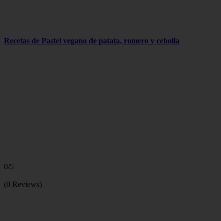
Recetas de Pastel vegano de patata, romero y cebolla
0/5
(0 Reviews)