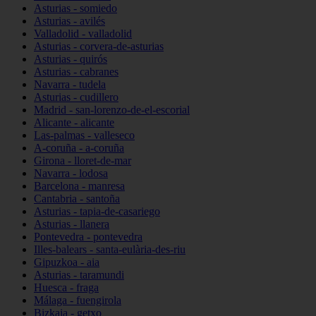
Asturias - somiedo
Asturias - avilés
Valladolid - valladolid
Asturias - corvera-de-asturias
Asturias - quirós
Asturias - cabranes
Navarra - tudela
Asturias - cudillero
Madrid - san-lorenzo-de-el-escorial
Alicante - alicante
Las-palmas - valleseco
A-coruña - a-coruña
Girona - lloret-de-mar
Navarra - lodosa
Barcelona - manresa
Cantabria - santoña
Asturias - tapia-de-casariego
Asturias - llanera
Pontevedra - pontevedra
Illes-balears - santa-eulària-des-riu
Gipuzkoa - aia
Asturias - taramundi
Huesca - fraga
Málaga - fuengirola
Bizkaia - getxo