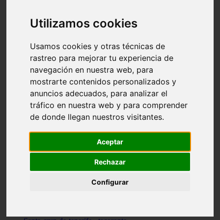
vocabulario de cocina
Madrid - pozuelo-de-alarcón
Utilizamos cookies
Teruel - sarrión
Cádiz - algodonales
Illes-balears - inca
Usamos cookies y otras técnicas de
Madrid - madrid
rastreo para mejorar tu experiencia de
Málaga - torremolinos
navegación en nuestra web, para
Asturias - oviedo
Cádiz - el-puerto-de-santa-maría
mostrarte contenidos personalizados y
Asturias - aller
anuncios adecuados, para analizar el
Toledo - illescas
tráfico en nuestra web y para comprender
álava - vitoria-gasteiz
Málaga - marbella
de donde llegan nuestros visitantes.
Zaragoza - zaragoza
Barcelona - barcelona
Valencia - valencia
Aceptar
Pontevedra - lalín
Toledo - seseña
Rechazar
Cantabria - val-de-san-vicente
Sevilla - sevilla
Configurar
Granada - granada
Cádiz - tarifa
Lugo - viveiro
Murcia - san-javier