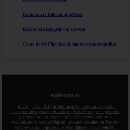
Como hacer Pollo al appletiser
Receta Pan integral con cerveza
Como hacer Figacitas de manteca (mantequilla)
elesbardu.es
Inicio
2015
2016
argentina
arroz
aves
carnes
cocina
casera
comidas
espana
huevos
mariscos
otros
pasta
pescado
postres
producto
reposteria
tag
venezuela
verduras
vocabulario de cocina
Madrid - pozuelo-de-alarcón
Teruel -
sarrión
Cádiz - algodonales
Illes-balears - inca
Madrid -