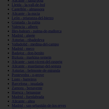
Alicante - santa-pola
Lleida - la-vall-de-boí
Castellón - almassora
Alicante - la-nucia
León - priaranza-del-bierzo
Granada - la-zubia
Valencia - alberic
Illes-balears - palma-de-mallorca
Madrid - algete
Asturias - ribadedeva
Valladolid - medina-del-campo
Madrid - meco
Badajoz - don-benito
Bizkaia - markina-xemein
Alicante - sant-vicent-del-raspeig
Alicante - guardamar-del-segura
Asturias - belmonte-de-miranda
Pontevedra - o-grove
Lugo - barreiros
Barcelona - igualada
Zamora - benavente
Huesca - benasque
Madrid - fuenlabrada
Alicante - altea
Madrid - san-sebastián-de-los-reyes