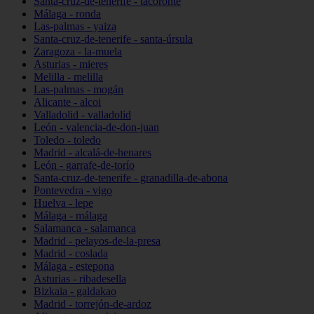
Santa-cruz-de-tenerife - tacoronte
Málaga - ronda
Las-palmas - yaiza
Santa-cruz-de-tenerife - santa-úrsula
Zaragoza - la-muela
Asturias - mieres
Melilla - melilla
Las-palmas - mogán
Alicante - alcoi
Valladolid - valladolid
León - valencia-de-don-juan
Toledo - toledo
Madrid - alcalá-de-henares
León - garrafe-de-torío
Santa-cruz-de-tenerife - granadilla-de-abona
Pontevedra - vigo
Huelva - lepe
Málaga - málaga
Salamanca - salamanca
Madrid - pelayos-de-la-presa
Madrid - coslada
Málaga - estepona
Asturias - ribadesella
Bizkaia - galdakao
Madrid - torrejón-de-ardoz