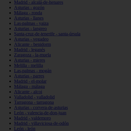
Madrid - alcalá-de-henares
Asturias - gozón
Málaga - ronda
Asturias - llanes
Las-palmas - yaiza
Asturias - langreo
Santa-cruz-de-tenerife - santa-úrsula
Asturias - vegadeo
Alicante - benidorm
Madrid - leganés
Zaragoza - la-muela
Asturias - mieres
Melilla - melilla
Las-palmas - mogán
Asturias - parres
Madrid - el-molar
Málaga - málaga
Alicante - alcoi
Valladolid - valladolid
Tarragona - tarragona
Asturias - corvera-de-asturias
León - valencia-de-don-juan
Madrid - valdemoro
Madrid - villaviciosa-de-odón
León - león