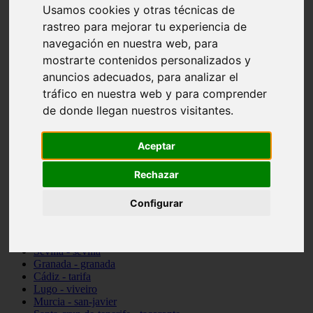
Usamos cookies y otras técnicas de
vocabulario de cocina
Madrid - pozuelo-de-alarcón
rastreo para mejorar tu experiencia de
Teruel - sarrión
navegación en nuestra web, para
Cádiz - algodonales
mostrarte contenidos personalizados y
Illes-balears - inca
Madrid - madrid
anuncios adecuados, para analizar el
Málaga - torremolinos
tráfico en nuestra web y para comprender
Asturias - oviedo
de donde llegan nuestros visitantes.
Cádiz - el-puerto-de-santa-maría
Asturias - aller
Toledo - illescas
Aceptar
álava - vitoria-gasteiz
Málaga - marbella
Rechazar
Zaragoza - zaragoza
Barcelona - barcelona
Valencia - valencia
Configurar
Pontevedra - lalín
Toledo - seseña
Cantabria - val-de-san-vicente
Sevilla - sevilla
Granada - granada
Cádiz - tarifa
Lugo - viveiro
Murcia - san-javier