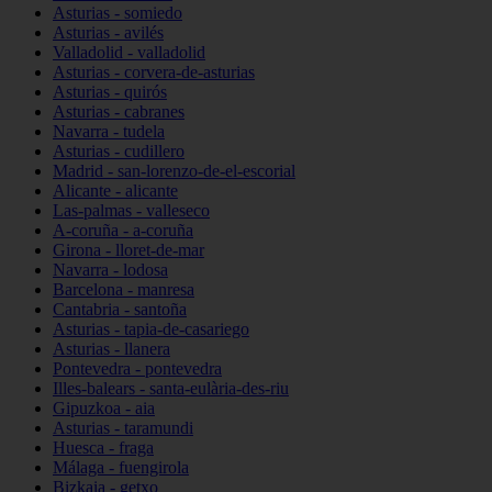
Asturias - somiedo
Asturias - avilés
Valladolid - valladolid
Asturias - corvera-de-asturias
Asturias - quirós
Asturias - cabranes
Navarra - tudela
Asturias - cudillero
Madrid - san-lorenzo-de-el-escorial
Alicante - alicante
Las-palmas - valleseco
A-coruña - a-coruña
Girona - lloret-de-mar
Navarra - lodosa
Barcelona - manresa
Cantabria - santoña
Asturias - tapia-de-casariego
Asturias - llanera
Pontevedra - pontevedra
Illes-balears - santa-eulària-des-riu
Gipuzkoa - aia
Asturias - taramundi
Huesca - fraga
Málaga - fuengirola
Bizkaia - getxo