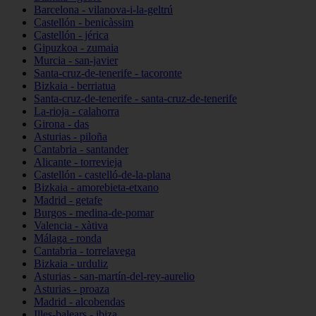
Barcelona - vilanova-i-la-geltrú
Castellón - benicàssim
Castellón - jérica
Gipuzkoa - zumaia
Murcia - san-javier
Santa-cruz-de-tenerife - tacoronte
Bizkaia - berriatua
Santa-cruz-de-tenerife - santa-cruz-de-tenerife
La-rioja - calahorra
Girona - das
Asturias - piloña
Cantabria - santander
Alicante - torrevieja
Castellón - castelló-de-la-plana
Bizkaia - amorebieta-etxano
Madrid - getafe
Burgos - medina-de-pomar
Valencia - xàtiva
Málaga - ronda
Cantabria - torrelavega
Bizkaia - urduliz
Asturias - san-martín-del-rey-aurelio
Asturias - proaza
Madrid - alcobendas
Illes-balears - ibiza