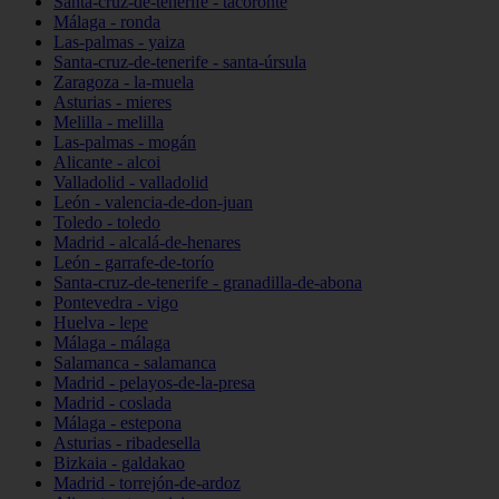
Santa-cruz-de-tenerife - tacoronte
Málaga - ronda
Las-palmas - yaiza
Santa-cruz-de-tenerife - santa-úrsula
Zaragoza - la-muela
Asturias - mieres
Melilla - melilla
Las-palmas - mogán
Alicante - alcoi
Valladolid - valladolid
León - valencia-de-don-juan
Toledo - toledo
Madrid - alcalá-de-henares
León - garrafe-de-torío
Santa-cruz-de-tenerife - granadilla-de-abona
Pontevedra - vigo
Huelva - lepe
Málaga - málaga
Salamanca - salamanca
Madrid - pelayos-de-la-presa
Madrid - coslada
Málaga - estepona
Asturias - ribadesella
Bizkaia - galdakao
Madrid - torrejón-de-ardoz