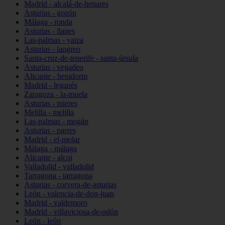
Madrid - alcalá-de-henares
Asturias - gozón
Málaga - ronda
Asturias - llanes
Las-palmas - yaiza
Asturias - langreo
Santa-cruz-de-tenerife - santa-úrsula
Asturias - vegadeo
Alicante - benidorm
Madrid - leganés
Zaragoza - la-muela
Asturias - mieres
Melilla - melilla
Las-palmas - mogán
Asturias - parres
Madrid - el-molar
Málaga - málaga
Alicante - alcoi
Valladolid - valladolid
Tarragona - tarragona
Asturias - corvera-de-asturias
León - valencia-de-don-juan
Madrid - valdemoro
Madrid - villaviciosa-de-odón
León - león