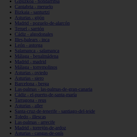
Gipuzkoa - hondarribia
Cantabria - meruelo
Bizkaia - santurtzi
Asturias - gijón
Madrid - pozuelo-de-alarcón
Teruel - sarrión
Cádiz - algodonales
Illes-balears - inca
León - astorga
Salamanca - salamanca
Málaga - benalmádena
Madrid - madrid
Málaga - torremolinos
Asturias - oviedo
Asturias - siero
Barcelona - berga
Las-palmas - las-palmas-de-gran-canaria
Cádiz - el-puerto-de-santa-maría
Tarragona - reus
Asturias - aller
Santa-cruz-de-tenerife - santiago-del-teide
Toledo - illescas
Las-palmas - arrecife
Madrid - torrejón-de-ardoz
Asturias - cangas-de-onís