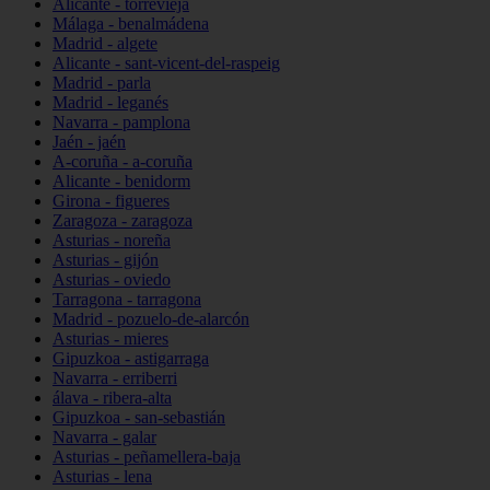
Alicante - torrevieja
Málaga - benalmádena
Madrid - algete
Alicante - sant-vicent-del-raspeig
Madrid - parla
Madrid - leganés
Navarra - pamplona
Jaén - jaén
A-coruña - a-coruña
Alicante - benidorm
Girona - figueres
Zaragoza - zaragoza
Asturias - noreña
Asturias - gijón
Asturias - oviedo
Tarragona - tarragona
Madrid - pozuelo-de-alarcón
Asturias - mieres
Gipuzkoa - astigarraga
Navarra - erriberri
álava - ribera-alta
Gipuzkoa - san-sebastián
Navarra - galar
Asturias - peñamellera-baja
Asturias - lena