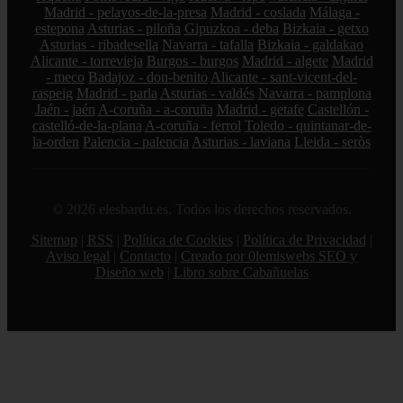
Madrid - pelayos-de-la-presa
Madrid - coslada
Málaga -
estepona
Asturias - piloña
Gipuzkoa - deba
Bizkaia - getxo
Asturias - ribadesella
Navarra - tafalla
Bizkaia - galdakao
Alicante - torrevieja
Burgos - burgos
Madrid - algete
Madrid
- meco
Badajoz - don-benito
Alicante - sant-vicent-del-
raspeig
Madrid - parla
Asturias - valdés
Navarra - pamplona
Jaén - jaén
A-coruña - a-coruña
Madrid - getafe
Castellón -
castelló-de-la-plana
A-coruña - ferrol
Toledo - quintanar-de-
la-orden
Palencia - palencia
Asturias - laviana
Lleida - seròs
© 2026 elesbardu.es. Todos los derechos reservados.
Sitemap
|
RSS
|
Política de Cookies
|
Política de Privacidad
|
Aviso legal
|
Contacto
|
Creado por 0lemiswebs SEO y
Diseño web
|
Libro sobre Cabañuelas