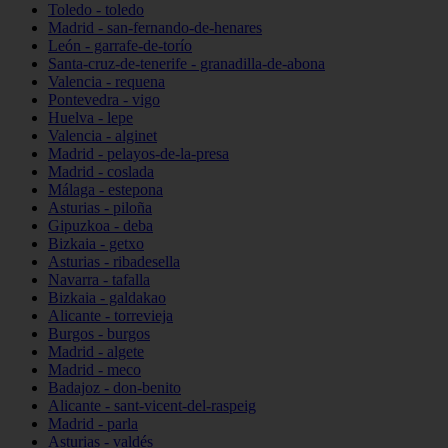
Toledo - toledo
Madrid - san-fernando-de-henares
León - garrafe-de-torío
Santa-cruz-de-tenerife - granadilla-de-abona
Valencia - requena
Pontevedra - vigo
Huelva - lepe
Valencia - alginet
Madrid - pelayos-de-la-presa
Madrid - coslada
Málaga - estepona
Asturias - piloña
Gipuzkoa - deba
Bizkaia - getxo
Asturias - ribadesella
Navarra - tafalla
Bizkaia - galdakao
Alicante - torrevieja
Burgos - burgos
Madrid - algete
Madrid - meco
Badajoz - don-benito
Alicante - sant-vicent-del-raspeig
Madrid - parla
Asturias - valdés