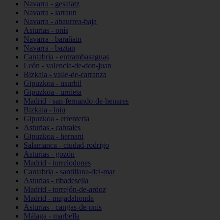
Navarra - gesalatz
Navarra - larraun
Navarra - abaurrea-baja
Asturias - onís
Navarra - barañain
Navarra - baztan
Cantabria - entrambasaguas
León - valencia-de-don-juan
Bizkaia - valle-de-carranza
Gipuzkoa - usurbil
Gipuzkoa - urnieta
Madrid - san-fernando-de-henares
Bizkaia - loiu
Gipuzkoa - errenteria
Asturias - cabrales
Gipuzkoa - hernani
Salamanca - ciudad-rodrigo
Asturias - gozón
Madrid - torrelodones
Cantabria - santillana-del-mar
Asturias - ribadesella
Madrid - torrejón-de-ardoz
Madrid - majadahonda
Asturias - cangas-de-onís
Málaga - marbella