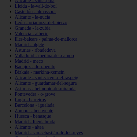
Alicante - santa-pola
Lleida - la-vall-de-boí
Castellón - almassora
Alicante - la-nucia
León - priaranza-del-bierzo
Granada - la-zubia
Valencia - alberic
Illes-balears - palma-de-mallorca
Madrid - algete
Asturias - ribadedeva
Valladolid - medina-del-campo
Madrid - meco
Badajoz - don-benito
Bizkaia - markina-xemein
Alicante - sant-vicent-del-raspeig
Alicante - guardamar-del-segura
Asturias - belmonte-de-miranda
Pontevedra - o-grove
Lugo - barreiros
Barcelona - igualada
Zamora - benavente
Huesca - benasque
Madrid - fuenlabrada
Alicante - altea
Madrid - san-sebastián-de-los-reyes