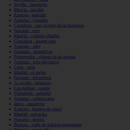
Sevilla - bormujos
Murcia - águilas
Zamora - galende
Asturias - vegadeo
Cantabria - san-vicente-de-la-barquera
Navarra - erro
Madrid - collado-villalba
Gipuzkoa - lasarte-oria
Asturias - aller
Granada - almuñécar
Pontevedra - vilagarcía-de-arousa
Asturias - soto-del-barco
León - león
Madrid - el-molar
Navarra - lekunberri
A-coruña - betanzos
Las-palmas - agaete
Valladolid - peñafiel
Asturias - sobrescobio
álava - asparrena
Zamora - fuentes-de-ropel
Madrid - móstoles
Navarra - deierri
Bizkaia - valle-de-trápaga-trapagaran
Bizkaia - gamiz-fika