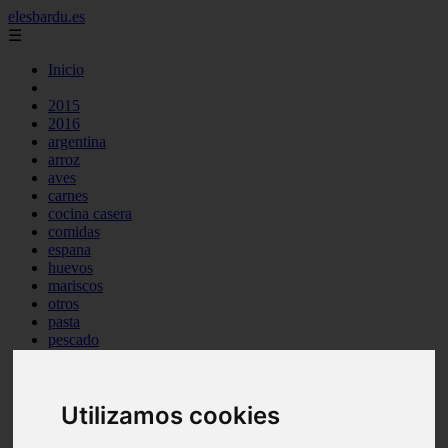
elesbardu.es
☰
Inicio
2015
2016
argentina
arroz
aves
carnes
cocina casera
comidas
espana
huevos
mariscos
otros
pasta
pescado
postres
producto
reposteria
Utilizamos cookies
tag
venezuela
verduras