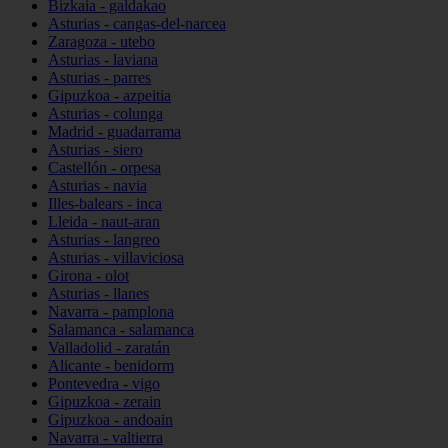
Bizkaia - galdakao
Asturias - cangas-del-narcea
Zaragoza - utebo
Asturias - laviana
Asturias - parres
Gipuzkoa - azpeitia
Asturias - colunga
Madrid - guadarrama
Asturias - siero
Castellón - orpesa
Asturias - navia
Illes-balears - inca
Lleida - naut-aran
Asturias - langreo
Asturias - villaviciosa
Girona - olot
Asturias - llanes
Navarra - pamplona
Salamanca - salamanca
Valladolid - zaratán
Alicante - benidorm
Pontevedra - vigo
Gipuzkoa - zerain
Gipuzkoa - andoain
Navarra - valtierra