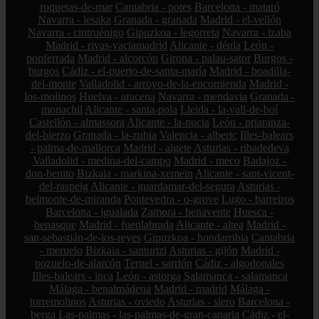
roquetas-de-mar
Cantabria - potes
Barcelona - mataró
Navarra - lesaka
Granada - granada
Madrid - el-vellón
Navarra - cintruénigo
Gipuzkoa - legorreta
Navarra - izaba
Madrid - rivas-vaciamadrid
Alicante - dénia
León -
ponferrada
Madrid - alcorcón
Girona - palau-sator
Burgos -
burgos
Cádiz - el-puerto-de-santa-maría
Madrid - boadilla-
del-monte
Valladolid - arroyo-de-la-encomienda
Madrid -
los-molinos
Huelva - aracena
Navarra - mendavia
Granada -
monachil
Alicante - santa-pola
Lleida - la-vall-de-boí
Castellón - almassora
Alicante - la-nucia
León - priaranza-
del-bierzo
Granada - la-zubia
Valencia - alberic
Illes-balears
- palma-de-mallorca
Madrid - algete
Asturias - ribadedeva
Valladolid - medina-del-campo
Madrid - meco
Badajoz -
don-benito
Bizkaia - markina-xemein
Alicante - sant-vicent-
del-raspeig
Alicante - guardamar-del-segura
Asturias -
belmonte-de-miranda
Pontevedra - o-grove
Lugo - barreiros
Barcelona - igualada
Zamora - benavente
Huesca -
benasque
Madrid - fuenlabrada
Alicante - altea
Madrid -
san-sebastián-de-los-reyes
Gipuzkoa - hondarribia
Cantabria
- meruelo
Bizkaia - santurtzi
Asturias - gijón
Madrid -
pozuelo-de-alarcón
Teruel - sarrión
Cádiz - algodonales
Illes-balears - inca
León - astorga
Salamanca - salamanca
Málaga - benalmádena
Madrid - madrid
Málaga -
torremolinos
Asturias - oviedo
Asturias - siero
Barcelona -
berga
Las-palmas - las-palmas-de-gran-canaria
Cádiz - el-