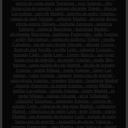
puerto-de-santa-maría
Tarragona - reus
Asturias - aller
Santa-cruz-de-tenerife - santiago-del-teide
Toledo - illescas
Las-palmas - arrecife
Madrid - torrejón-de-ardoz
Asturias -
cangas-de-onís
Alicante - orihuela
Madrid - alcorcón
álava -
vitoria-gasteiz
Málaga - marbella
Zaragoza - zaragoza
Valencia - valencia
Barcelona - barcelona
Madrid -
alcobendas
Barcelona - badalona
Pontevedra - lalín
Asturias
- avilés
Illes-balears - palma-de-mallorca
Toledo - seseña
Cantabria - val-de-san-vicente
Alicante - alicante
Girona -
lloret-de-mar
Sevilla - sevilla
León - sahagún
Granada -
granada
Cádiz - tarifa
Lugo - viveiro
Murcia - san-javier
Santa-cruz-de-tenerife - tacoronte
Asturias - grado
Illes-
balears - santa-eulària-des-riu
Madrid - alcalá-de-henares
Asturias - gozón
Málaga - ronda
Asturias - llanes
Las-
palmas - yaiza
Asturias - langreo
Santa-cruz-de-tenerife -
santa-úrsula
Asturias - vegadeo
Alicante - benidorm
Madrid
- leganés
Zaragoza - la-muela
Asturias - mieres
Melilla -
melilla
Las-palmas - mogán
Asturias - parres
Madrid - el-
molar
Málaga - málaga
Alicante - alcoi
Valladolid -
valladolid
Tarragona - tarragona
Asturias - corvera-de-
asturias
León - valencia-de-don-juan
Madrid - valdemoro
Madrid - villaviciosa-de-odón
León - león
Toledo - toledo
Madrid - san-fernando-de-henares
León - garrafe-de-torío
Santa-cruz-de-tenerife - granadilla-de-abona
Valencia -
requena
Pontevedra - vigo
Huelva - lepe
Valencia - alginet