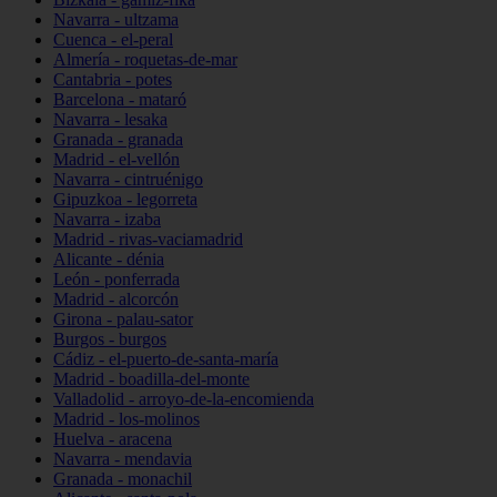
Navarra - ultzama
Cuenca - el-peral
Almería - roquetas-de-mar
Cantabria - potes
Barcelona - mataró
Navarra - lesaka
Granada - granada
Madrid - el-vellón
Navarra - cintruénigo
Gipuzkoa - legorreta
Navarra - izaba
Madrid - rivas-vaciamadrid
Alicante - dénia
León - ponferrada
Madrid - alcorcón
Girona - palau-sator
Burgos - burgos
Cádiz - el-puerto-de-santa-maría
Madrid - boadilla-del-monte
Valladolid - arroyo-de-la-encomienda
Madrid - los-molinos
Huelva - aracena
Navarra - mendavia
Granada - monachil