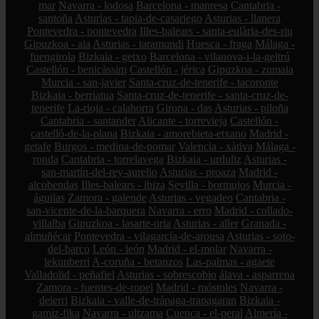
mar
Navarra - lodosa
Barcelona - manresa
Cantabria -
santoña
Asturias - tapia-de-casariego
Asturias - llanera
Pontevedra - pontevedra
Illes-balears - santa-eulària-des-riu
Gipuzkoa - aia
Asturias - taramundi
Huesca - fraga
Málaga -
fuengirola
Bizkaia - getxo
Barcelona - vilanova-i-la-geltrú
Castellón - benicàssim
Castellón - jérica
Gipuzkoa - zumaia
Murcia - san-javier
Santa-cruz-de-tenerife - tacoronte
Bizkaia - berriatua
Santa-cruz-de-tenerife - santa-cruz-de-
tenerife
La-rioja - calahorra
Girona - das
Asturias - piloña
Cantabria - santander
Alicante - torrevieja
Castellón -
castelló-de-la-plana
Bizkaia - amorebieta-etxano
Madrid -
getafe
Burgos - medina-de-pomar
Valencia - xàtiva
Málaga -
ronda
Cantabria - torrelavega
Bizkaia - urduliz
Asturias -
san-martín-del-rey-aurelio
Asturias - proaza
Madrid -
alcobendas
Illes-balears - ibiza
Sevilla - bormujos
Murcia -
águilas
Zamora - galende
Asturias - vegadeo
Cantabria -
san-vicente-de-la-barquera
Navarra - erro
Madrid - collado-
villalba
Gipuzkoa - lasarte-oria
Asturias - aller
Granada -
almuñécar
Pontevedra - vilagarcía-de-arousa
Asturias - soto-
del-barco
León - león
Madrid - el-molar
Navarra -
lekunberri
A-coruña - betanzos
Las-palmas - agaete
Valladolid - peñafiel
Asturias - sobrescobio
álava - asparrena
Zamora - fuentes-de-ropel
Madrid - móstoles
Navarra -
deierri
Bizkaia - valle-de-trápaga-trapagaran
Bizkaia -
gamiz-fika
Navarra - ultzama
Cuenca - el-peral
Almería -