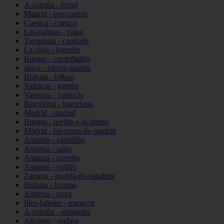
A-coruña - ferrol
Madrid - tres-cantos
Cuenca - cuenca
Las-palmas - yaiza
Tarragona - cambrils
La-rioja - logroño
Burgos - cardeñadijo
álava - vitoria-gasteiz
Bizkaia - bilbao
Valencia - gandia
Valencia - valencia
Barcelona - barcelona
Madrid - madrid
Burgos - revilla-y-la-ahedo
Madrid - las-rozas-de-madrid
Asturias - castrillón
Asturias - salas
Asturias - carreño
Asturias - valdés
Zamora - puebla-de-sanabria
Bizkaia - lezama
Asturias - nava
Illes-balears - manacor
A-coruña - ortigueira
Alicante - ondara