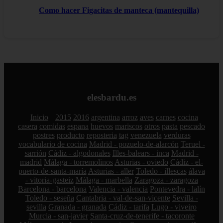
Como hacer Figacitas de manteca (mantequilla)
elesbardu.es
Inicio
2015
2016
argentina
arroz
aves
carnes
cocina
casera
comidas
espana
huevos
mariscos
otros
pasta
pescado
postres
producto
reposteria
tag
venezuela
verduras
vocabulario de cocina
Madrid - pozuelo-de-alarcón
Teruel -
sarrión
Cádiz - algodonales
Illes-balears - inca
Madrid -
madrid
Málaga - torremolinos
Asturias - oviedo
Cádiz - el-
puerto-de-santa-maría
Asturias - aller
Toledo - illescas
álava
- vitoria-gasteiz
Málaga - marbella
Zaragoza - zaragoza
Barcelona - barcelona
Valencia - valencia
Pontevedra - lalín
Toledo - seseña
Cantabria - val-de-san-vicente
Sevilla -
sevilla
Granada - granada
Cádiz - tarifa
Lugo - viveiro
Murcia - san-javier
Santa-cruz-de-tenerife - tacoronte