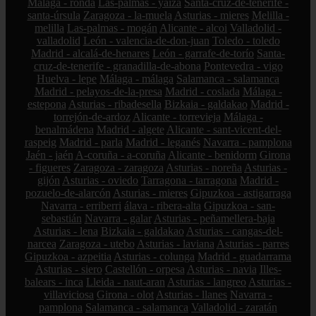
Málaga - ronda
Las-palmas - yaiza
Santa-cruz-de-tenerife -
santa-úrsula
Zaragoza - la-muela
Asturias - mieres
Melilla -
melilla
Las-palmas - mogán
Alicante - alcoi
Valladolid -
valladolid
León - valencia-de-don-juan
Toledo - toledo
Madrid - alcalá-de-henares
León - garrafe-de-torío
Santa-
cruz-de-tenerife - granadilla-de-abona
Pontevedra - vigo
Huelva - lepe
Málaga - málaga
Salamanca - salamanca
Madrid - pelayos-de-la-presa
Madrid - coslada
Málaga -
estepona
Asturias - ribadesella
Bizkaia - galdakao
Madrid -
torrejón-de-ardoz
Alicante - torrevieja
Málaga -
benalmádena
Madrid - algete
Alicante - sant-vicent-del-
raspeig
Madrid - parla
Madrid - leganés
Navarra - pamplona
Jaén - jaén
A-coruña - a-coruña
Alicante - benidorm
Girona
- figueres
Zaragoza - zaragoza
Asturias - noreña
Asturias -
gijón
Asturias - oviedo
Tarragona - tarragona
Madrid -
pozuelo-de-alarcón
Asturias - mieres
Gipuzkoa - astigarraga
Navarra - erriberri
álava - ribera-alta
Gipuzkoa - san-
sebastián
Navarra - galar
Asturias - peñamellera-baja
Asturias - lena
Bizkaia - galdakao
Asturias - cangas-del-
narcea
Zaragoza - utebo
Asturias - laviana
Asturias - parres
Gipuzkoa - azpeitia
Asturias - colunga
Madrid - guadarrama
Asturias - siero
Castellón - orpesa
Asturias - navia
Illes-
balears - inca
Lleida - naut-aran
Asturias - langreo
Asturias -
villaviciosa
Girona - olot
Asturias - llanes
Navarra -
pamplona
Salamanca - salamanca
Valladolid - zaratán