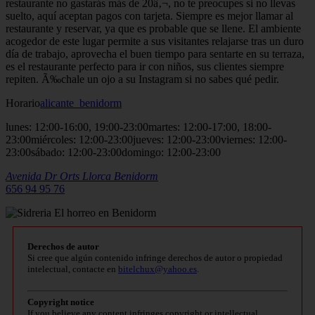
restaurante no gastarás más de 20â‚¬, no te preocupes si no llevas
suelto, aquí aceptan pagos con tarjeta. Siempre es mejor llamar al
restaurante y reservar, ya que es probable que se llene. El ambiente
acogedor de este lugar permite a sus visitantes relajarse tras un duro
día de trabajo, aprovecha el buen tiempo para sentarte en su terraza,
es el restaurante perfecto para ir con niños, sus clientes siempre
repiten. Ã‰chale un ojo a su Instagram si no sabes qué pedir.
Horario
alicante_benidorm
lunes: 12:00-16:00, 19:00-23:00martes: 12:00-17:00, 18:00-
23:00miércoles: 12:00-23:00jueves: 12:00-23:00viernes: 12:00-
23:00sábado: 12:00-23:00domingo: 12:00-23:00
Avenida Dr Orts Llorca
Benidorm
656 94 95 76
Derechos de autor
Si cree que algún contenido infringe derechos de autor o propiedad
intelectual, contacte en
bitelchux@yahoo.es
.
Copyright notice
If you believe any content infringes copyright or intellectual