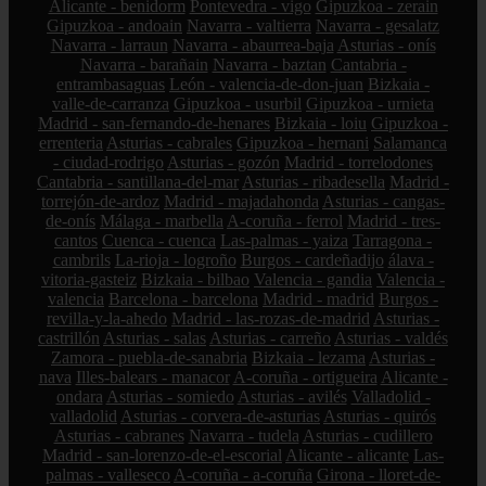
Alicante - benidorm
Pontevedra - vigo
Gipuzkoa - zerain
Gipuzkoa - andoain
Navarra - valtierra
Navarra - gesalatz
Navarra - larraun
Navarra - abaurrea-baja
Asturias - onís
Navarra - barañain
Navarra - baztan
Cantabria -
entrambasaguas
León - valencia-de-don-juan
Bizkaia -
valle-de-carranza
Gipuzkoa - usurbil
Gipuzkoa - urnieta
Madrid - san-fernando-de-henares
Bizkaia - loiu
Gipuzkoa -
errenteria
Asturias - cabrales
Gipuzkoa - hernani
Salamanca
- ciudad-rodrigo
Asturias - gozón
Madrid - torrelodones
Cantabria - santillana-del-mar
Asturias - ribadesella
Madrid -
torrejón-de-ardoz
Madrid - majadahonda
Asturias - cangas-
de-onís
Málaga - marbella
A-coruña - ferrol
Madrid - tres-
cantos
Cuenca - cuenca
Las-palmas - yaiza
Tarragona -
cambrils
La-rioja - logroño
Burgos - cardeñadijo
álava -
vitoria-gasteiz
Bizkaia - bilbao
Valencia - gandia
Valencia -
valencia
Barcelona - barcelona
Madrid - madrid
Burgos -
revilla-y-la-ahedo
Madrid - las-rozas-de-madrid
Asturias -
castrillón
Asturias - salas
Asturias - carreño
Asturias - valdés
Zamora - puebla-de-sanabria
Bizkaia - lezama
Asturias -
nava
Illes-balears - manacor
A-coruña - ortigueira
Alicante -
ondara
Asturias - somiedo
Asturias - avilés
Valladolid -
valladolid
Asturias - corvera-de-asturias
Asturias - quirós
Asturias - cabranes
Navarra - tudela
Asturias - cudillero
Madrid - san-lorenzo-de-el-escorial
Alicante - alicante
Las-
palmas - valleseco
A-coruña - a-coruña
Girona - lloret-de-