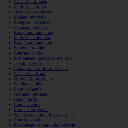
Alicante - orihuela
Madrid - alcorcón
álava - vitoria-gasteiz
Málaga - marbella
Zaragoza - zaragoza
Valencia - valencia
Barcelona - barcelona
Madrid - alcobendas
Barcelona - badalona
Pontevedra - lalín
Asturias - avilés
Illes-balears - palma-de-mallorca
Toledo - seseña
Cantabria - val-de-san-vicente
Alicante - alicante
Girona - lloret-de-mar
Sevilla - sevilla
León - sahagún
Granada - granada
Cádiz - tarifa
Lugo - viveiro
Murcia - san-javier
Santa-cruz-de-tenerife - tacoronte
Asturias - grado
Illes-balears - santa-eulària-des-riu