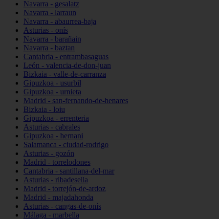
Navarra - gesalatz
Navarra - larraun
Navarra - abaurrea-baja
Asturias - onís
Navarra - barañain
Navarra - baztan
Cantabria - entrambasaguas
León - valencia-de-don-juan
Bizkaia - valle-de-carranza
Gipuzkoa - usurbil
Gipuzkoa - urnieta
Madrid - san-fernando-de-henares
Bizkaia - loiu
Gipuzkoa - errenteria
Asturias - cabrales
Gipuzkoa - hernani
Salamanca - ciudad-rodrigo
Asturias - gozón
Madrid - torrelodones
Cantabria - santillana-del-mar
Asturias - ribadesella
Madrid - torrejón-de-ardoz
Madrid - majadahonda
Asturias - cangas-de-onís
Málaga - marbella