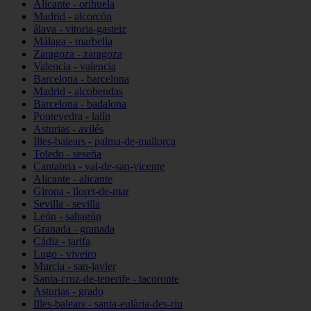
Alicante - orihuela
Madrid - alcorcón
álava - vitoria-gasteiz
Málaga - marbella
Zaragoza - zaragoza
Valencia - valencia
Barcelona - barcelona
Madrid - alcobendas
Barcelona - badalona
Pontevedra - lalín
Asturias - avilés
Illes-balears - palma-de-mallorca
Toledo - seseña
Cantabria - val-de-san-vicente
Alicante - alicante
Girona - lloret-de-mar
Sevilla - sevilla
León - sahagún
Granada - granada
Cádiz - tarifa
Lugo - viveiro
Murcia - san-javier
Santa-cruz-de-tenerife - tacoronte
Asturias - grado
Illes-balears - santa-eulària-des-riu