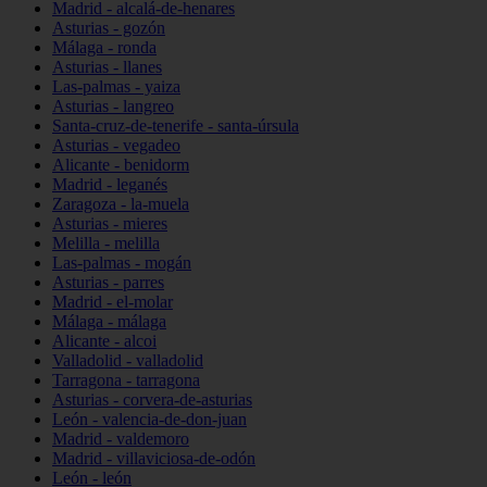
Madrid - alcalá-de-henares
Asturias - gozón
Málaga - ronda
Asturias - llanes
Las-palmas - yaiza
Asturias - langreo
Santa-cruz-de-tenerife - santa-úrsula
Asturias - vegadeo
Alicante - benidorm
Madrid - leganés
Zaragoza - la-muela
Asturias - mieres
Melilla - melilla
Las-palmas - mogán
Asturias - parres
Madrid - el-molar
Málaga - málaga
Alicante - alcoi
Valladolid - valladolid
Tarragona - tarragona
Asturias - corvera-de-asturias
León - valencia-de-don-juan
Madrid - valdemoro
Madrid - villaviciosa-de-odón
León - león