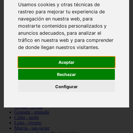
Usamos cookies y otras técnicas de
vocabulario de cocina
Madrid - pozuelo-de-alarcón
rastreo para mejorar tu experiencia de
Teruel - sarrión
navegación en nuestra web, para
Cádiz - algodonales
mostrarte contenidos personalizados y
Illes-balears - inca
Madrid - madrid
anuncios adecuados, para analizar el
Málaga - torremolinos
tráfico en nuestra web y para comprender
Asturias - oviedo
de donde llegan nuestros visitantes.
Cádiz - el-puerto-de-santa-maría
Asturias - aller
Toledo - illescas
Aceptar
álava - vitoria-gasteiz
Málaga - marbella
Rechazar
Zaragoza - zaragoza
Barcelona - barcelona
Valencia - valencia
Configurar
Pontevedra - lalín
Toledo - seseña
Cantabria - val-de-san-vicente
Sevilla - sevilla
Granada - granada
Cádiz - tarifa
Lugo - viveiro
Murcia - san-javier