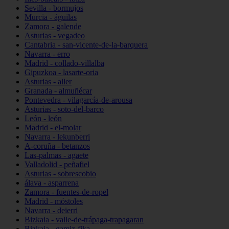
Sevilla - bormujos
Murcia - águilas
Zamora - galende
Asturias - vegadeo
Cantabria - san-vicente-de-la-barquera
Navarra - erro
Madrid - collado-villalba
Gipuzkoa - lasarte-oria
Asturias - aller
Granada - almuñécar
Pontevedra - vilagarcía-de-arousa
Asturias - soto-del-barco
León - león
Madrid - el-molar
Navarra - lekunberri
A-coruña - betanzos
Las-palmas - agaete
Valladolid - peñafiel
Asturias - sobrescobio
álava - asparrena
Zamora - fuentes-de-ropel
Madrid - móstoles
Navarra - deierri
Bizkaia - valle-de-trápaga-trapagaran
Bizkaia - gamiz-fika