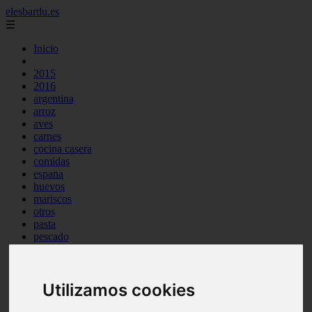
elesbardu.es
☰
Inicio
2015
2016
argentina
arroz
aves
carnes
cocina casera
comidas
espana
huevos
mariscos
otros
pasta
pescado
postres
producto
reposteria
Utilizamos cookies
tag
venezuela
verduras