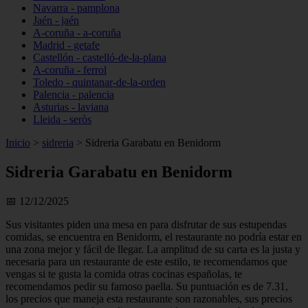
Navarra - pamplona
Jaén - jaén
A-coruña - a-coruña
Madrid - getafe
Castellón - castelló-de-la-plana
A-coruña - ferrol
Toledo - quintanar-de-la-orden
Palencia - palencia
Asturias - laviana
Lleida - seròs
Inicio
>
sidreria
>
Sidreria Garabatu en Benidorm
Sidreria Garabatu en Benidorm
📅 12/12/2025
Sus visitantes piden una mesa en para disfrutar de sus estupendas
comidas, se encuentra en Benidorm, el restaurante no podría estar en
una zona mejor y fácil de llegar. La amplitud de su carta es la justa y
necesaria para un restaurante de este estilo, te recomendamos que
vengas si te gusta la comida otras cocinas españolas, te
recomendamos pedir su famoso paella. Su puntuación es de 7.31,
los precios que maneja esta restaurante son razonables, sus precios