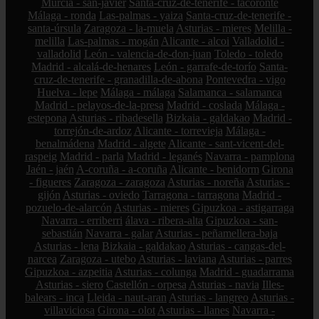
Murcia - san-javier
Santa-cruz-de-tenerife - tacoronte
Málaga - ronda
Las-palmas - yaiza
Santa-cruz-de-tenerife -
santa-úrsula
Zaragoza - la-muela
Asturias - mieres
Melilla -
melilla
Las-palmas - mogán
Alicante - alcoi
Valladolid -
valladolid
León - valencia-de-don-juan
Toledo - toledo
Madrid - alcalá-de-henares
León - garrafe-de-torío
Santa-
cruz-de-tenerife - granadilla-de-abona
Pontevedra - vigo
Huelva - lepe
Málaga - málaga
Salamanca - salamanca
Madrid - pelayos-de-la-presa
Madrid - coslada
Málaga -
estepona
Asturias - ribadesella
Bizkaia - galdakao
Madrid -
torrejón-de-ardoz
Alicante - torrevieja
Málaga -
benalmádena
Madrid - algete
Alicante - sant-vicent-del-
raspeig
Madrid - parla
Madrid - leganés
Navarra - pamplona
Jaén - jaén
A-coruña - a-coruña
Alicante - benidorm
Girona
- figueres
Zaragoza - zaragoza
Asturias - noreña
Asturias -
gijón
Asturias - oviedo
Tarragona - tarragona
Madrid -
pozuelo-de-alarcón
Asturias - mieres
Gipuzkoa - astigarraga
Navarra - erriberri
álava - ribera-alta
Gipuzkoa - san-
sebastián
Navarra - galar
Asturias - peñamellera-baja
Asturias - lena
Bizkaia - galdakao
Asturias - cangas-del-
narcea
Zaragoza - utebo
Asturias - laviana
Asturias - parres
Gipuzkoa - azpeitia
Asturias - colunga
Madrid - guadarrama
Asturias - siero
Castellón - orpesa
Asturias - navia
Illes-
balears - inca
Lleida - naut-aran
Asturias - langreo
Asturias -
villaviciosa
Girona - olot
Asturias - llanes
Navarra -