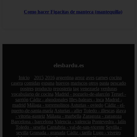
Como hacer Figacitas de manteca (mantequilla)
elesbardu.es
Inicio
2015
2016
argentina
arroz
aves
carnes
cocina
casera
comidas
espana
huevos
mariscos
otros
pasta
pescado
postres
producto
reposteria
tag
venezuela
verduras
vocabulario de cocina
Madrid - pozuelo-de-alarcón
Teruel -
sarrión
Cádiz - algodonales
Illes-balears - inca
Madrid -
madrid
Málaga - torremolinos
Asturias - oviedo
Cádiz - el-
puerto-de-santa-maría
Asturias - aller
Toledo - illescas
álava
- vitoria-gasteiz
Málaga - marbella
Zaragoza - zaragoza
Barcelona - barcelona
Valencia - valencia
Pontevedra - lalín
Toledo - seseña
Cantabria - val-de-san-vicente
Sevilla -
sevilla
Granada - granada
Cádiz - tarifa
Lugo - viveiro