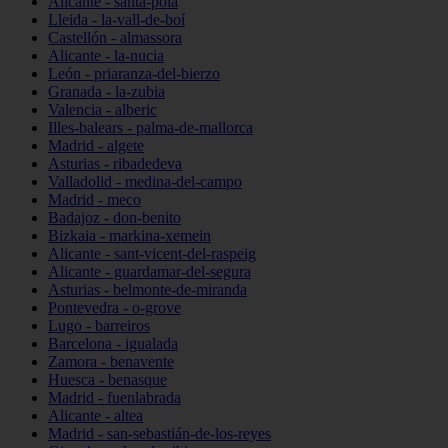
Alicante - santa-pola
Lleida - la-vall-de-boí
Castellón - almassora
Alicante - la-nucia
León - priaranza-del-bierzo
Granada - la-zubia
Valencia - alberic
Illes-balears - palma-de-mallorca
Madrid - algete
Asturias - ribadedeva
Valladolid - medina-del-campo
Madrid - meco
Badajoz - don-benito
Bizkaia - markina-xemein
Alicante - sant-vicent-del-raspeig
Alicante - guardamar-del-segura
Asturias - belmonte-de-miranda
Pontevedra - o-grove
Lugo - barreiros
Barcelona - igualada
Zamora - benavente
Huesca - benasque
Madrid - fuenlabrada
Alicante - altea
Madrid - san-sebastián-de-los-reyes