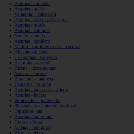
Asturias - somiedo
Asturias - avilés
Valladolid - valladolid
Asturias - corvera-de-asturias
Asturias - quirós
Asturias - cabranes
Navarra - tudela
Asturias - cudillero
Madrid - san-lorenzo-de-el-escorial
Alicante - alicante
Las-palmas - valleseco
A-coruña - a-coruña
Girona - lloret-de-mar
Navarra - lodosa
Barcelona - manresa
Cantabria - santoña
Asturias - tapia-de-casariego
Asturias - llanera
Pontevedra - pontevedra
Illes-balears - santa-eulària-des-riu
Gipuzkoa - aia
Asturias - taramundi
Huesca - fraga
Málaga - fuengirola
Bizkaia - getxo