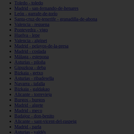
Toledo - toledo
Madrid - san-fernando-de-henares
León - garrafe-de-torío
Santa-cruz-de-tenerife - granadilla-de-abona
Valencia - requena
Pontevedra - vigo
Huelva - lepe
Valencia - alginet
Madrid - pelayos-de-la-presa
Madrid - coslada
Málaga - estepona
Asturias - piloña
Gipuzkoa - deba
Bizkaia - getxo
Asturias - ribadesella
Navarra - tafalla
Bizkaia - galdakao
Alicante - torrevieja
Burgos - burgos
Madrid - algete
Madrid - meco
Badajoz - don-benito
Alicante - sant-vicent-del-raspeig
Madrid - parla
Asturias - valdés