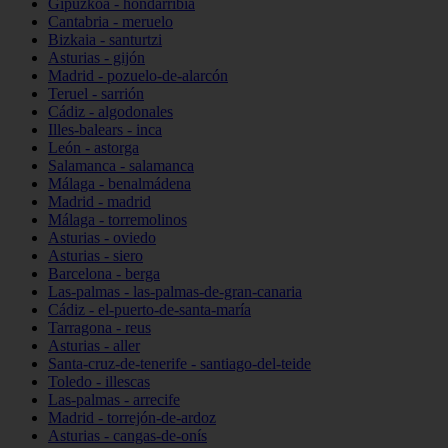
Gipuzkoa - hondarribia
Cantabria - meruelo
Bizkaia - santurtzi
Asturias - gijón
Madrid - pozuelo-de-alarcón
Teruel - sarrión
Cádiz - algodonales
Illes-balears - inca
León - astorga
Salamanca - salamanca
Málaga - benalmádena
Madrid - madrid
Málaga - torremolinos
Asturias - oviedo
Asturias - siero
Barcelona - berga
Las-palmas - las-palmas-de-gran-canaria
Cádiz - el-puerto-de-santa-maría
Tarragona - reus
Asturias - aller
Santa-cruz-de-tenerife - santiago-del-teide
Toledo - illescas
Las-palmas - arrecife
Madrid - torrejón-de-ardoz
Asturias - cangas-de-onís