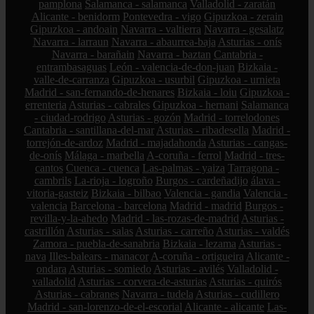
pamplona
Salamanca - salamanca
Valladolid - zaratán
Alicante - benidorm
Pontevedra - vigo
Gipuzkoa - zerain
Gipuzkoa - andoain
Navarra - valtierra
Navarra - gesalatz
Navarra - larraun
Navarra - abaurrea-baja
Asturias - onís
Navarra - barañain
Navarra - baztan
Cantabria -
entrambasaguas
León - valencia-de-don-juan
Bizkaia -
valle-de-carranza
Gipuzkoa - usurbil
Gipuzkoa - urnieta
Madrid - san-fernando-de-henares
Bizkaia - loiu
Gipuzkoa -
errenteria
Asturias - cabrales
Gipuzkoa - hernani
Salamanca
- ciudad-rodrigo
Asturias - gozón
Madrid - torrelodones
Cantabria - santillana-del-mar
Asturias - ribadesella
Madrid -
torrejón-de-ardoz
Madrid - majadahonda
Asturias - cangas-
de-onís
Málaga - marbella
A-coruña - ferrol
Madrid - tres-
cantos
Cuenca - cuenca
Las-palmas - yaiza
Tarragona -
cambrils
La-rioja - logroño
Burgos - cardeñadijo
álava -
vitoria-gasteiz
Bizkaia - bilbao
Valencia - gandia
Valencia -
valencia
Barcelona - barcelona
Madrid - madrid
Burgos -
revilla-y-la-ahedo
Madrid - las-rozas-de-madrid
Asturias -
castrillón
Asturias - salas
Asturias - carreño
Asturias - valdés
Zamora - puebla-de-sanabria
Bizkaia - lezama
Asturias -
nava
Illes-balears - manacor
A-coruña - ortigueira
Alicante -
ondara
Asturias - somiedo
Asturias - avilés
Valladolid -
valladolid
Asturias - corvera-de-asturias
Asturias - quirós
Asturias - cabranes
Navarra - tudela
Asturias - cudillero
Madrid - san-lorenzo-de-el-escorial
Alicante - alicante
Las-