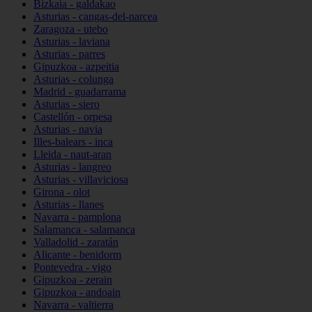
Bizkaia - galdakao
Asturias - cangas-del-narcea
Zaragoza - utebo
Asturias - laviana
Asturias - parres
Gipuzkoa - azpeitia
Asturias - colunga
Madrid - guadarrama
Asturias - siero
Castellón - orpesa
Asturias - navia
Illes-balears - inca
Lleida - naut-aran
Asturias - langreo
Asturias - villaviciosa
Girona - olot
Asturias - llanes
Navarra - pamplona
Salamanca - salamanca
Valladolid - zaratán
Alicante - benidorm
Pontevedra - vigo
Gipuzkoa - zerain
Gipuzkoa - andoain
Navarra - valtierra