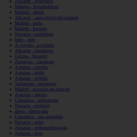
Alicante - torrevieja
Málaga - benalmádena
Madrid - algete
Alicante - sant-vicent-del-raspeig
Madrid - parla
Madrid - leganés
Navarra - pamplona
Jaén - jaén
A-coruña - a-coruña
Alicante - benidorm
Girona - figueres
Zaragoza - zaragoza
Asturias - noreña
Asturias - gijón
Asturias - oviedo
Tarragona - tarragona
Madrid - pozuelo-de-alarcón
Asturias - mieres
Gipuzkoa - astigarraga
Navarra - erriberri
álava - ribera-alta
Gipuzkoa - san-sebastián
Navarra - galar
Asturias - peñamellera-baja
Asturias - lena