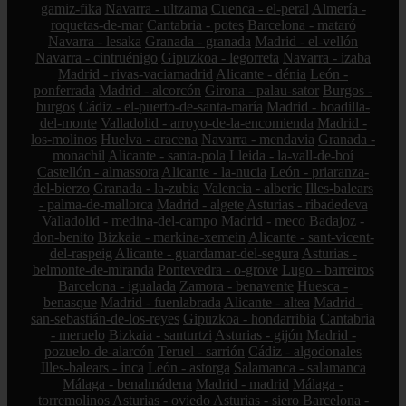
gamiz-fika
Navarra - ultzama
Cuenca - el-peral
Almería -
roquetas-de-mar
Cantabria - potes
Barcelona - mataró
Navarra - lesaka
Granada - granada
Madrid - el-vellón
Navarra - cintruénigo
Gipuzkoa - legorreta
Navarra - izaba
Madrid - rivas-vaciamadrid
Alicante - dénia
León -
ponferrada
Madrid - alcorcón
Girona - palau-sator
Burgos -
burgos
Cádiz - el-puerto-de-santa-maría
Madrid - boadilla-
del-monte
Valladolid - arroyo-de-la-encomienda
Madrid -
los-molinos
Huelva - aracena
Navarra - mendavia
Granada -
monachil
Alicante - santa-pola
Lleida - la-vall-de-boí
Castellón - almassora
Alicante - la-nucia
León - priaranza-
del-bierzo
Granada - la-zubia
Valencia - alberic
Illes-balears
- palma-de-mallorca
Madrid - algete
Asturias - ribadedeva
Valladolid - medina-del-campo
Madrid - meco
Badajoz -
don-benito
Bizkaia - markina-xemein
Alicante - sant-vicent-
del-raspeig
Alicante - guardamar-del-segura
Asturias -
belmonte-de-miranda
Pontevedra - o-grove
Lugo - barreiros
Barcelona - igualada
Zamora - benavente
Huesca -
benasque
Madrid - fuenlabrada
Alicante - altea
Madrid -
san-sebastián-de-los-reyes
Gipuzkoa - hondarribia
Cantabria
- meruelo
Bizkaia - santurtzi
Asturias - gijón
Madrid -
pozuelo-de-alarcón
Teruel - sarrión
Cádiz - algodonales
Illes-balears - inca
León - astorga
Salamanca - salamanca
Málaga - benalmádena
Madrid - madrid
Málaga -
torremolinos
Asturias - oviedo
Asturias - siero
Barcelona -