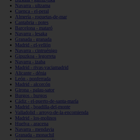
Navarra - ultzama
Cuenca - el-peral
Almería - roquetas-de-mar
Cantabria - potes
Barcelona - mataró
Navarra - lesaka
Granada - granada
Madrid - el-vellón
Navarra - cintruénigo
Gipuzkoa - legorreta
Navarra - izaba
Madrid - rivas-vaciamadrid
Alicante - dénia
León - ponferrada
Madrid - alcorcón
Girona - palau-sator
Burgos - burgos
Cádiz - el-puerto-de-santa-maría
Madrid - boadilla-del-monte
Valladolid - arroyo-de-la-encomienda
Madrid - los-molinos
Huelva - aracena
Navarra - mendavia
Granada - monachil