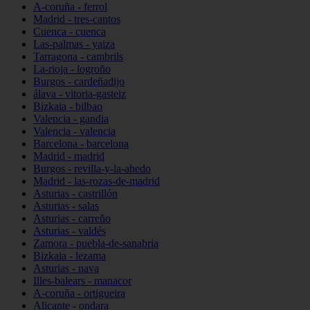
A-coruña - ferrol
Madrid - tres-cantos
Cuenca - cuenca
Las-palmas - yaiza
Tarragona - cambrils
La-rioja - logroño
Burgos - cardeñadijo
álava - vitoria-gasteiz
Bizkaia - bilbao
Valencia - gandia
Valencia - valencia
Barcelona - barcelona
Madrid - madrid
Burgos - revilla-y-la-ahedo
Madrid - las-rozas-de-madrid
Asturias - castrillón
Asturias - salas
Asturias - carreño
Asturias - valdés
Zamora - puebla-de-sanabria
Bizkaia - lezama
Asturias - nava
Illes-balears - manacor
A-coruña - ortigueira
Alicante - ondara