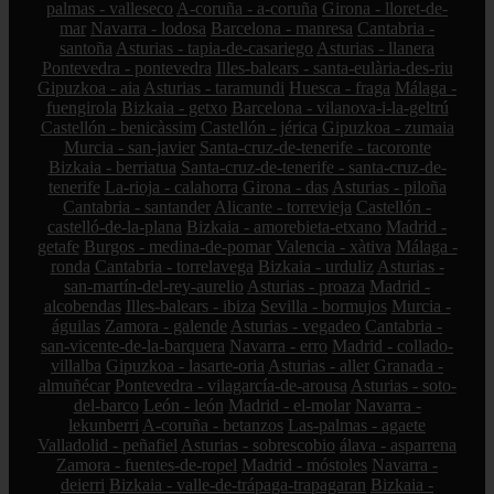
palmas - valleseco
A-coruña - a-coruña
Girona - lloret-de-
mar
Navarra - lodosa
Barcelona - manresa
Cantabria -
santoña
Asturias - tapia-de-casariego
Asturias - llanera
Pontevedra - pontevedra
Illes-balears - santa-eulària-des-riu
Gipuzkoa - aia
Asturias - taramundi
Huesca - fraga
Málaga -
fuengirola
Bizkaia - getxo
Barcelona - vilanova-i-la-geltrú
Castellón - benicàssim
Castellón - jérica
Gipuzkoa - zumaia
Murcia - san-javier
Santa-cruz-de-tenerife - tacoronte
Bizkaia - berriatua
Santa-cruz-de-tenerife - santa-cruz-de-
tenerife
La-rioja - calahorra
Girona - das
Asturias - piloña
Cantabria - santander
Alicante - torrevieja
Castellón -
castelló-de-la-plana
Bizkaia - amorebieta-etxano
Madrid -
getafe
Burgos - medina-de-pomar
Valencia - xàtiva
Málaga -
ronda
Cantabria - torrelavega
Bizkaia - urduliz
Asturias -
san-martín-del-rey-aurelio
Asturias - proaza
Madrid -
alcobendas
Illes-balears - ibiza
Sevilla - bormujos
Murcia -
águilas
Zamora - galende
Asturias - vegadeo
Cantabria -
san-vicente-de-la-barquera
Navarra - erro
Madrid - collado-
villalba
Gipuzkoa - lasarte-oria
Asturias - aller
Granada -
almuñécar
Pontevedra - vilagarcía-de-arousa
Asturias - soto-
del-barco
León - león
Madrid - el-molar
Navarra -
lekunberri
A-coruña - betanzos
Las-palmas - agaete
Valladolid - peñafiel
Asturias - sobrescobio
álava - asparrena
Zamora - fuentes-de-ropel
Madrid - móstoles
Navarra -
deierri
Bizkaia - valle-de-trápaga-trapagaran
Bizkaia -