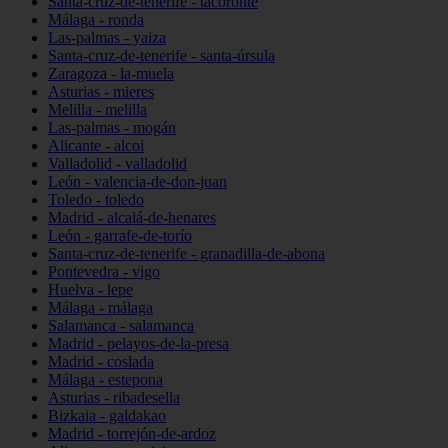
Santa-cruz-de-tenerife - tacoronte
Málaga - ronda
Las-palmas - yaiza
Santa-cruz-de-tenerife - santa-úrsula
Zaragoza - la-muela
Asturias - mieres
Melilla - melilla
Las-palmas - mogán
Alicante - alcoi
Valladolid - valladolid
León - valencia-de-don-juan
Toledo - toledo
Madrid - alcalá-de-henares
León - garrafe-de-torío
Santa-cruz-de-tenerife - granadilla-de-abona
Pontevedra - vigo
Huelva - lepe
Málaga - málaga
Salamanca - salamanca
Madrid - pelayos-de-la-presa
Madrid - coslada
Málaga - estepona
Asturias - ribadesella
Bizkaia - galdakao
Madrid - torrejón-de-ardoz