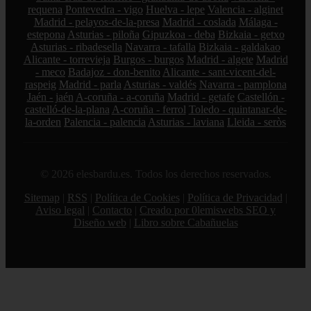
requena
Pontevedra - vigo
Huelva - lepe
Valencia - alginet
Madrid - pelayos-de-la-presa
Madrid - coslada
Málaga -
estepona
Asturias - piloña
Gipuzkoa - deba
Bizkaia - getxo
Asturias - ribadesella
Navarra - tafalla
Bizkaia - galdakao
Alicante - torrevieja
Burgos - burgos
Madrid - algete
Madrid
- meco
Badajoz - don-benito
Alicante - sant-vicent-del-
raspeig
Madrid - parla
Asturias - valdés
Navarra - pamplona
Jaén - jaén
A-coruña - a-coruña
Madrid - getafe
Castellón -
castelló-de-la-plana
A-coruña - ferrol
Toledo - quintanar-de-
la-orden
Palencia - palencia
Asturias - laviana
Lleida - seròs
© 2026 elesbardu.es. Todos los derechos reservados.
Sitemap
|
RSS
|
Política de Cookies
|
Política de Privacidad
|
Aviso legal
|
Contacto
|
Creado por 0lemiswebs SEO y
Diseño web
|
Libro sobre Cabañuelas