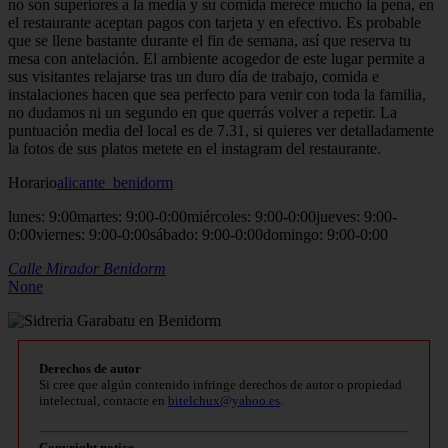
no son superiores a la media y su comida merece mucho la pena, en
el restaurante aceptan pagos con tarjeta y en efectivo. Es probable
que se llene bastante durante el fin de semana, así que reserva tu
mesa con antelación. El ambiente acogedor de este lugar permite a
sus visitantes relajarse tras un duro día de trabajo, comida e
instalaciones hacen que sea perfecto para venir con toda la familia,
no dudamos ni un segundo en que querrás volver a repetir. La
puntuación media del local es de 7.31, si quieres ver detalladamente
la fotos de sus platos metete en el instagram del restaurante.
Horario
alicante_benidorm
lunes: 9:00martes: 9:00-0:00miércoles: 9:00-0:00jueves: 9:00-
0:00viernes: 9:00-0:00sábado: 9:00-0:00domingo: 9:00-0:00
Calle Mirador
Benidorm
None
Derechos de autor
Si cree que algún contenido infringe derechos de autor o propiedad
intelectual, contacte en
bitelchux@yahoo.es
.
Copyright notice