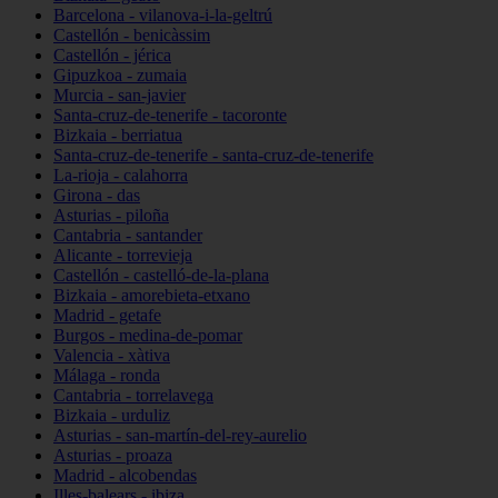
Barcelona - vilanova-i-la-geltrú
Castellón - benicàssim
Castellón - jérica
Gipuzkoa - zumaia
Murcia - san-javier
Santa-cruz-de-tenerife - tacoronte
Bizkaia - berriatua
Santa-cruz-de-tenerife - santa-cruz-de-tenerife
La-rioja - calahorra
Girona - das
Asturias - piloña
Cantabria - santander
Alicante - torrevieja
Castellón - castelló-de-la-plana
Bizkaia - amorebieta-etxano
Madrid - getafe
Burgos - medina-de-pomar
Valencia - xàtiva
Málaga - ronda
Cantabria - torrelavega
Bizkaia - urduliz
Asturias - san-martín-del-rey-aurelio
Asturias - proaza
Madrid - alcobendas
Illes-balears - ibiza