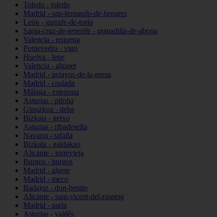
Toledo - toledo
Madrid - san-fernando-de-henares
León - garrafe-de-torío
Santa-cruz-de-tenerife - granadilla-de-abona
Valencia - requena
Pontevedra - vigo
Huelva - lepe
Valencia - alginet
Madrid - pelayos-de-la-presa
Madrid - coslada
Málaga - estepona
Asturias - piloña
Gipuzkoa - deba
Bizkaia - getxo
Asturias - ribadesella
Navarra - tafalla
Bizkaia - galdakao
Alicante - torrevieja
Burgos - burgos
Madrid - algete
Madrid - meco
Badajoz - don-benito
Alicante - sant-vicent-del-raspeig
Madrid - parla
Asturias - valdés