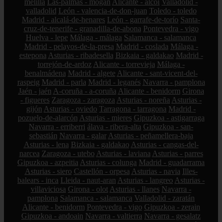
melilla
Las-palmas - mogán
Alicante - alcoi
Valladolid -
valladolid
León - valencia-de-don-juan
Toledo - toledo
Madrid - alcalá-de-henares
León - garrafe-de-torío
Santa-
cruz-de-tenerife - granadilla-de-abona
Pontevedra - vigo
Huelva - lepe
Málaga - málaga
Salamanca - salamanca
Madrid - pelayos-de-la-presa
Madrid - coslada
Málaga -
estepona
Asturias - ribadesella
Bizkaia - galdakao
Madrid -
torrejón-de-ardoz
Alicante - torrevieja
Málaga -
benalmádena
Madrid - algete
Alicante - sant-vicent-del-
raspeig
Madrid - parla
Madrid - leganés
Navarra - pamplona
Jaén - jaén
A-coruña - a-coruña
Alicante - benidorm
Girona
- figueres
Zaragoza - zaragoza
Asturias - noreña
Asturias -
gijón
Asturias - oviedo
Tarragona - tarragona
Madrid -
pozuelo-de-alarcón
Asturias - mieres
Gipuzkoa - astigarraga
Navarra - erriberri
álava - ribera-alta
Gipuzkoa - san-
sebastián
Navarra - galar
Asturias - peñamellera-baja
Asturias - lena
Bizkaia - galdakao
Asturias - cangas-del-
narcea
Zaragoza - utebo
Asturias - laviana
Asturias - parres
Gipuzkoa - azpeitia
Asturias - colunga
Madrid - guadarrama
Asturias - siero
Castellón - orpesa
Asturias - navia
Illes-
balears - inca
Lleida - naut-aran
Asturias - langreo
Asturias -
villaviciosa
Girona - olot
Asturias - llanes
Navarra -
pamplona
Salamanca - salamanca
Valladolid - zaratán
Alicante - benidorm
Pontevedra - vigo
Gipuzkoa - zerain
Gipuzkoa - andoain
Navarra - valtierra
Navarra - gesalatz