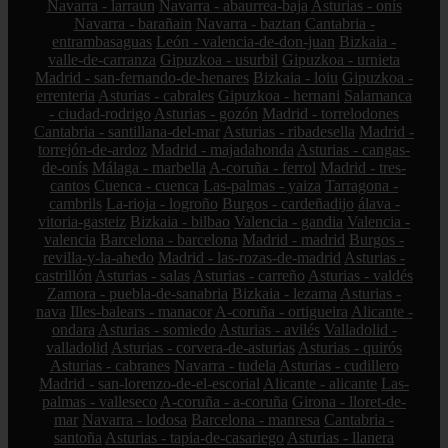
Navarra - larraun
Navarra - abaurrea-baja
Asturias - onís
Navarra - barañain
Navarra - baztan
Cantabria -
entrambasaguas
León - valencia-de-don-juan
Bizkaia -
valle-de-carranza
Gipuzkoa - usurbil
Gipuzkoa - urnieta
Madrid - san-fernando-de-henares
Bizkaia - loiu
Gipuzkoa -
errenteria
Asturias - cabrales
Gipuzkoa - hernani
Salamanca
- ciudad-rodrigo
Asturias - gozón
Madrid - torrelodones
Cantabria - santillana-del-mar
Asturias - ribadesella
Madrid -
torrejón-de-ardoz
Madrid - majadahonda
Asturias - cangas-
de-onís
Málaga - marbella
A-coruña - ferrol
Madrid - tres-
cantos
Cuenca - cuenca
Las-palmas - yaiza
Tarragona -
cambrils
La-rioja - logroño
Burgos - cardeñadijo
álava -
vitoria-gasteiz
Bizkaia - bilbao
Valencia - gandia
Valencia -
valencia
Barcelona - barcelona
Madrid - madrid
Burgos -
revilla-y-la-ahedo
Madrid - las-rozas-de-madrid
Asturias -
castrillón
Asturias - salas
Asturias - carreño
Asturias - valdés
Zamora - puebla-de-sanabria
Bizkaia - lezama
Asturias -
nava
Illes-balears - manacor
A-coruña - ortigueira
Alicante -
ondara
Asturias - somiedo
Asturias - avilés
Valladolid -
valladolid
Asturias - corvera-de-asturias
Asturias - quirós
Asturias - cabranes
Navarra - tudela
Asturias - cudillero
Madrid - san-lorenzo-de-el-escorial
Alicante - alicante
Las-
palmas - valleseco
A-coruña - a-coruña
Girona - lloret-de-
mar
Navarra - lodosa
Barcelona - manresa
Cantabria -
santoña
Asturias - tapia-de-casariego
Asturias - llanera