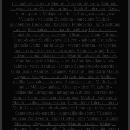
Las-palmas - arrecife
Madrid - torrejón-de-ardoz
Asturias -
cangas-de-onís
Alicante - orihuela
Madrid - alcorcón
álava -
vitoria-gasteiz
Málaga - marbella
Zaragoza - zaragoza
Valencia - valencia
Barcelona - barcelona
Madrid -
alcobendas
Barcelona - badalona
Pontevedra - lalín
Asturias
- avilés
Illes-balears - palma-de-mallorca
Toledo - seseña
Cantabria - val-de-san-vicente
Alicante - alicante
Girona -
lloret-de-mar
Sevilla - sevilla
León - sahagún
Granada -
granada
Cádiz - tarifa
Lugo - viveiro
Murcia - san-javier
Santa-cruz-de-tenerife - tacoronte
Asturias - grado
Illes-
balears - santa-eulària-des-riu
Madrid - alcalá-de-henares
Asturias - gozón
Málaga - ronda
Asturias - llanes
Las-
palmas - yaiza
Asturias - langreo
Santa-cruz-de-tenerife -
santa-úrsula
Asturias - vegadeo
Alicante - benidorm
Madrid
- leganés
Zaragoza - la-muela
Asturias - mieres
Melilla -
melilla
Las-palmas - mogán
Asturias - parres
Madrid - el-
molar
Málaga - málaga
Alicante - alcoi
Valladolid -
valladolid
Tarragona - tarragona
Asturias - corvera-de-
asturias
León - valencia-de-don-juan
Madrid - valdemoro
Madrid - villaviciosa-de-odón
León - león
Toledo - toledo
Madrid - san-fernando-de-henares
León - garrafe-de-torío
Santa-cruz-de-tenerife - granadilla-de-abona
Valencia -
requena
Pontevedra - vigo
Huelva - lepe
Valencia - alginet
Madrid - pelayos-de-la-presa
Madrid - coslada
Málaga -
estepona
Asturias - piloña
Gipuzkoa - deba
Bizkaia - getxo