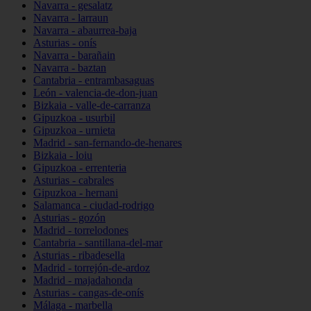
Navarra - gesalatz
Navarra - larraun
Navarra - abaurrea-baja
Asturias - onís
Navarra - barañain
Navarra - baztan
Cantabria - entrambasaguas
León - valencia-de-don-juan
Bizkaia - valle-de-carranza
Gipuzkoa - usurbil
Gipuzkoa - urnieta
Madrid - san-fernando-de-henares
Bizkaia - loiu
Gipuzkoa - errenteria
Asturias - cabrales
Gipuzkoa - hernani
Salamanca - ciudad-rodrigo
Asturias - gozón
Madrid - torrelodones
Cantabria - santillana-del-mar
Asturias - ribadesella
Madrid - torrejón-de-ardoz
Madrid - majadahonda
Asturias - cangas-de-onís
Málaga - marbella