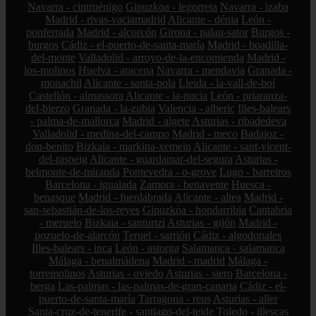
Navarra - cintruénigo
Gipuzkoa - legorreta
Navarra - izaba
Madrid - rivas-vaciamadrid
Alicante - dénia
León -
ponferrada
Madrid - alcorcón
Girona - palau-sator
Burgos -
burgos
Cádiz - el-puerto-de-santa-maría
Madrid - boadilla-
del-monte
Valladolid - arroyo-de-la-encomienda
Madrid -
los-molinos
Huelva - aracena
Navarra - mendavia
Granada -
monachil
Alicante - santa-pola
Lleida - la-vall-de-boí
Castellón - almassora
Alicante - la-nucia
León - priaranza-
del-bierzo
Granada - la-zubia
Valencia - alberic
Illes-balears
- palma-de-mallorca
Madrid - algete
Asturias - ribadedeva
Valladolid - medina-del-campo
Madrid - meco
Badajoz -
don-benito
Bizkaia - markina-xemein
Alicante - sant-vicent-
del-raspeig
Alicante - guardamar-del-segura
Asturias -
belmonte-de-miranda
Pontevedra - o-grove
Lugo - barreiros
Barcelona - igualada
Zamora - benavente
Huesca -
benasque
Madrid - fuenlabrada
Alicante - altea
Madrid -
san-sebastián-de-los-reyes
Gipuzkoa - hondarribia
Cantabria
- meruelo
Bizkaia - santurtzi
Asturias - gijón
Madrid -
pozuelo-de-alarcón
Teruel - sarrión
Cádiz - algodonales
Illes-balears - inca
León - astorga
Salamanca - salamanca
Málaga - benalmádena
Madrid - madrid
Málaga -
torremolinos
Asturias - oviedo
Asturias - siero
Barcelona -
berga
Las-palmas - las-palmas-de-gran-canaria
Cádiz - el-
puerto-de-santa-maría
Tarragona - reus
Asturias - aller
Santa-cruz-de-tenerife - santiago-del-teide
Toledo - illescas