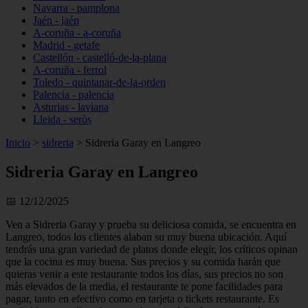
Navarra - pamplona
Jaén - jaén
A-coruña - a-coruña
Madrid - getafe
Castellón - castelló-de-la-plana
A-coruña - ferrol
Toledo - quintanar-de-la-orden
Palencia - palencia
Asturias - laviana
Lleida - seròs
Inicio
>
sidreria
>
Sidreria Garay en Langreo
Sidreria Garay en Langreo
📅 12/12/2025
Ven a Sidreria Garay y prueba su deliciosa comida, se encuentra en
Langreo, todos los clientes alaban su muy buena ubicación. Aquí
tendrás una gran variedad de platos donde elegir, los críticos opinan
que la cocina es muy buena. Sus precios y su comida harán que
quieras venir a este restaurante todos los días, sus precios no son
más elevados de la media, el restaurante te pone facilidades para
pagar, tanto en efectivo como en tarjeta o tickets restaurante. Es