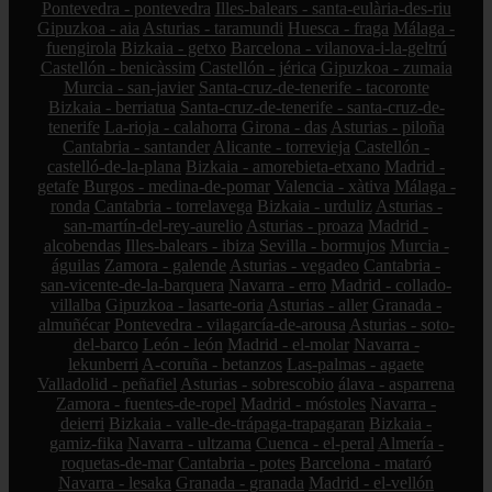
Pontevedra - pontevedra
Illes-balears - santa-eulària-des-riu
Gipuzkoa - aia
Asturias - taramundi
Huesca - fraga
Málaga -
fuengirola
Bizkaia - getxo
Barcelona - vilanova-i-la-geltrú
Castellón - benicàssim
Castellón - jérica
Gipuzkoa - zumaia
Murcia - san-javier
Santa-cruz-de-tenerife - tacoronte
Bizkaia - berriatua
Santa-cruz-de-tenerife - santa-cruz-de-
tenerife
La-rioja - calahorra
Girona - das
Asturias - piloña
Cantabria - santander
Alicante - torrevieja
Castellón -
castelló-de-la-plana
Bizkaia - amorebieta-etxano
Madrid -
getafe
Burgos - medina-de-pomar
Valencia - xàtiva
Málaga -
ronda
Cantabria - torrelavega
Bizkaia - urduliz
Asturias -
san-martín-del-rey-aurelio
Asturias - proaza
Madrid -
alcobendas
Illes-balears - ibiza
Sevilla - bormujos
Murcia -
águilas
Zamora - galende
Asturias - vegadeo
Cantabria -
san-vicente-de-la-barquera
Navarra - erro
Madrid - collado-
villalba
Gipuzkoa - lasarte-oria
Asturias - aller
Granada -
almuñécar
Pontevedra - vilagarcía-de-arousa
Asturias - soto-
del-barco
León - león
Madrid - el-molar
Navarra -
lekunberri
A-coruña - betanzos
Las-palmas - agaete
Valladolid - peñafiel
Asturias - sobrescobio
álava - asparrena
Zamora - fuentes-de-ropel
Madrid - móstoles
Navarra -
deierri
Bizkaia - valle-de-trápaga-trapagaran
Bizkaia -
gamiz-fika
Navarra - ultzama
Cuenca - el-peral
Almería -
roquetas-de-mar
Cantabria - potes
Barcelona - mataró
Navarra - lesaka
Granada - granada
Madrid - el-vellón