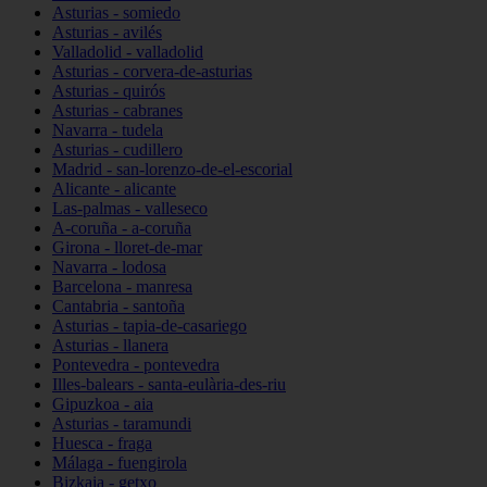
Asturias - somiedo
Asturias - avilés
Valladolid - valladolid
Asturias - corvera-de-asturias
Asturias - quirós
Asturias - cabranes
Navarra - tudela
Asturias - cudillero
Madrid - san-lorenzo-de-el-escorial
Alicante - alicante
Las-palmas - valleseco
A-coruña - a-coruña
Girona - lloret-de-mar
Navarra - lodosa
Barcelona - manresa
Cantabria - santoña
Asturias - tapia-de-casariego
Asturias - llanera
Pontevedra - pontevedra
Illes-balears - santa-eulària-des-riu
Gipuzkoa - aia
Asturias - taramundi
Huesca - fraga
Málaga - fuengirola
Bizkaia - getxo