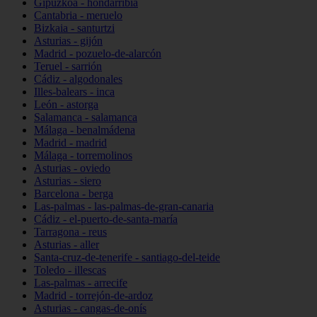
Gipuzkoa - hondarribia
Cantabria - meruelo
Bizkaia - santurtzi
Asturias - gijón
Madrid - pozuelo-de-alarcón
Teruel - sarrión
Cádiz - algodonales
Illes-balears - inca
León - astorga
Salamanca - salamanca
Málaga - benalmádena
Madrid - madrid
Málaga - torremolinos
Asturias - oviedo
Asturias - siero
Barcelona - berga
Las-palmas - las-palmas-de-gran-canaria
Cádiz - el-puerto-de-santa-maría
Tarragona - reus
Asturias - aller
Santa-cruz-de-tenerife - santiago-del-teide
Toledo - illescas
Las-palmas - arrecife
Madrid - torrejón-de-ardoz
Asturias - cangas-de-onís