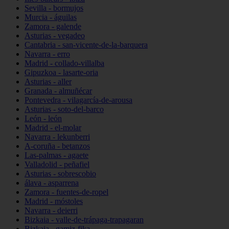
Sevilla - bormujos
Murcia - águilas
Zamora - galende
Asturias - vegadeo
Cantabria - san-vicente-de-la-barquera
Navarra - erro
Madrid - collado-villalba
Gipuzkoa - lasarte-oria
Asturias - aller
Granada - almuñécar
Pontevedra - vilagarcía-de-arousa
Asturias - soto-del-barco
León - león
Madrid - el-molar
Navarra - lekunberri
A-coruña - betanzos
Las-palmas - agaete
Valladolid - peñafiel
Asturias - sobrescobio
álava - asparrena
Zamora - fuentes-de-ropel
Madrid - móstoles
Navarra - deierri
Bizkaia - valle-de-trápaga-trapagaran
Bizkaia - gamiz-fika