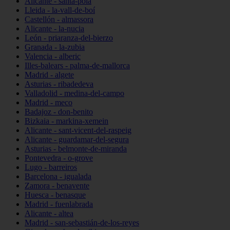
Alicante - santa-pola
Lleida - la-vall-de-boí
Castellón - almassora
Alicante - la-nucia
León - priaranza-del-bierzo
Granada - la-zubia
Valencia - alberic
Illes-balears - palma-de-mallorca
Madrid - algete
Asturias - ribadedeva
Valladolid - medina-del-campo
Madrid - meco
Badajoz - don-benito
Bizkaia - markina-xemein
Alicante - sant-vicent-del-raspeig
Alicante - guardamar-del-segura
Asturias - belmonte-de-miranda
Pontevedra - o-grove
Lugo - barreiros
Barcelona - igualada
Zamora - benavente
Huesca - benasque
Madrid - fuenlabrada
Alicante - altea
Madrid - san-sebastián-de-los-reyes