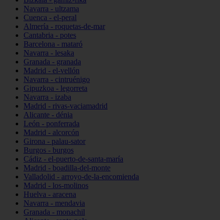
Navarra - ultzama
Cuenca - el-peral
Almería - roquetas-de-mar
Cantabria - potes
Barcelona - mataró
Navarra - lesaka
Granada - granada
Madrid - el-vellón
Navarra - cintruénigo
Gipuzkoa - legorreta
Navarra - izaba
Madrid - rivas-vaciamadrid
Alicante - dénia
León - ponferrada
Madrid - alcorcón
Girona - palau-sator
Burgos - burgos
Cádiz - el-puerto-de-santa-maría
Madrid - boadilla-del-monte
Valladolid - arroyo-de-la-encomienda
Madrid - los-molinos
Huelva - aracena
Navarra - mendavia
Granada - monachil