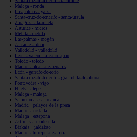
Santa-cruz-de-tenerife - tacoronte
Málaga - ronda
Las-palmas - yaiza
Santa-cruz-de-tenerife - santa-úrsula
Zaragoza - la-muela
Asturias - mieres
Melilla - melilla
Las-palmas - mogán
Alicante - alcoi
Valladolid - valladolid
León - valencia-de-don-juan
Toledo - toledo
Madrid - alcalá-de-henares
León - garrafe-de-torío
Santa-cruz-de-tenerife - granadilla-de-abona
Pontevedra - vigo
Huelva - lepe
Málaga - málaga
Salamanca - salamanca
Madrid - pelayos-de-la-presa
Madrid - coslada
Málaga - estepona
Asturias - ribadesella
Bizkaia - galdakao
Madrid - torrejón-de-ardoz