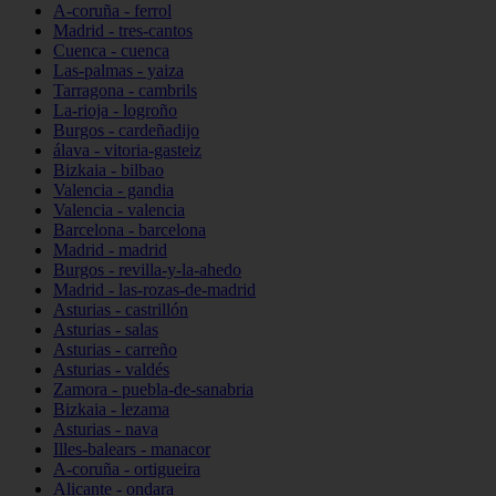
A-coruña - ferrol
Madrid - tres-cantos
Cuenca - cuenca
Las-palmas - yaiza
Tarragona - cambrils
La-rioja - logroño
Burgos - cardeñadijo
álava - vitoria-gasteiz
Bizkaia - bilbao
Valencia - gandia
Valencia - valencia
Barcelona - barcelona
Madrid - madrid
Burgos - revilla-y-la-ahedo
Madrid - las-rozas-de-madrid
Asturias - castrillón
Asturias - salas
Asturias - carreño
Asturias - valdés
Zamora - puebla-de-sanabria
Bizkaia - lezama
Asturias - nava
Illes-balears - manacor
A-coruña - ortigueira
Alicante - ondara