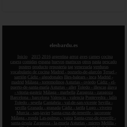
elesbardu.es
Inicio
2015
2016
argentina
arroz
aves
carnes
cocina
casera
comidas
espana
huevos
mariscos
otros
pasta
pescado
postres
producto
reposteria
tag
venezuela
verduras
vocabulario de cocina
Madrid - pozuelo-de-alarcón
Teruel -
sarrión
Cádiz - algodonales
Illes-balears - inca
Madrid -
madrid
Málaga - torremolinos
Asturias - oviedo
Cádiz - el-
puerto-de-santa-maría
Asturias - aller
Toledo - illescas
álava
- vitoria-gasteiz
Málaga - marbella
Zaragoza - zaragoza
Barcelona - barcelona
Valencia - valencia
Pontevedra - lalín
Toledo - seseña
Cantabria - val-de-san-vicente
Sevilla -
sevilla
Granada - granada
Cádiz - tarifa
Lugo - viveiro
Murcia - san-javier
Santa-cruz-de-tenerife - tacoronte
Málaga - ronda
Las-palmas - yaiza
Santa-cruz-de-tenerife -
santa-úrsula
Zaragoza - la-muela
Asturias - mieres
Melilla -