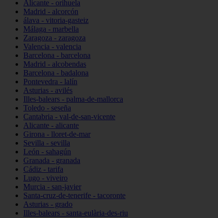
Alicante - orihuela
Madrid - alcorcón
álava - vitoria-gasteiz
Málaga - marbella
Zaragoza - zaragoza
Valencia - valencia
Barcelona - barcelona
Madrid - alcobendas
Barcelona - badalona
Pontevedra - lalín
Asturias - avilés
Illes-balears - palma-de-mallorca
Toledo - seseña
Cantabria - val-de-san-vicente
Alicante - alicante
Girona - lloret-de-mar
Sevilla - sevilla
León - sahagún
Granada - granada
Cádiz - tarifa
Lugo - viveiro
Murcia - san-javier
Santa-cruz-de-tenerife - tacoronte
Asturias - grado
Illes-balears - santa-eulària-des-riu