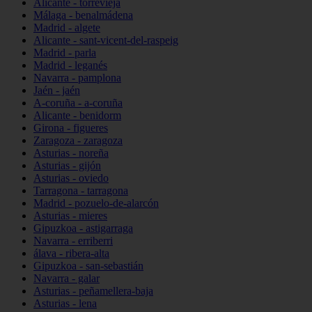
Alicante - torrevieja
Málaga - benalmádena
Madrid - algete
Alicante - sant-vicent-del-raspeig
Madrid - parla
Madrid - leganés
Navarra - pamplona
Jaén - jaén
A-coruña - a-coruña
Alicante - benidorm
Girona - figueres
Zaragoza - zaragoza
Asturias - noreña
Asturias - gijón
Asturias - oviedo
Tarragona - tarragona
Madrid - pozuelo-de-alarcón
Asturias - mieres
Gipuzkoa - astigarraga
Navarra - erriberri
álava - ribera-alta
Gipuzkoa - san-sebastián
Navarra - galar
Asturias - peñamellera-baja
Asturias - lena