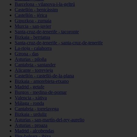
Barcelona - vilanova-i-la-geltrú
Castellón - benicàssim
Castellón - jérica
Gipuzkoa - zumaia
Murcia - san-javier
Santa-cruz-de-tenerife - tacoronte
Bizkaia - berriatua
Santa-cruz-de-tenerife - santa-cruz-de-tenerife
La-rioja - calahorra
Girona - das
Asturias - piloña
Cantabria - santander
Alicante - torrevieja
Castellón - castelló-de-la-plana
Bizkaia - amorebieta-etxano
Madrid - getafe
Burgos - medina-de-pomar
Valencia - xàtiva
Málaga - ronda
Cantabria - torrelavega
Bizkaia - urduliz
Asturias - san-martín-del-rey-aurelio
Asturias - proaza
Madrid - alcobendas
Illes-balears - ibiza