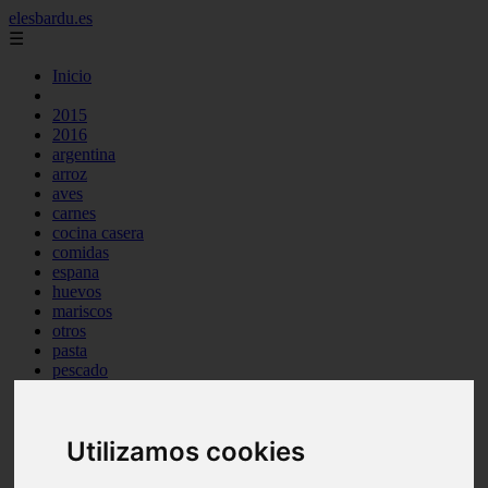
elesbardu.es
☰
Inicio
2015
2016
argentina
arroz
aves
carnes
cocina casera
comidas
espana
huevos
mariscos
otros
pasta
pescado
postres
producto
reposteria
Utilizamos cookies
tag
venezuela
verduras