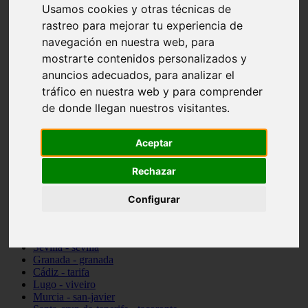
Usamos cookies y otras técnicas de
vocabulario de cocina
Madrid - pozuelo-de-alarcón
rastreo para mejorar tu experiencia de
Teruel - sarrión
navegación en nuestra web, para
Cádiz - algodonales
mostrarte contenidos personalizados y
Illes-balears - inca
Madrid - madrid
anuncios adecuados, para analizar el
Málaga - torremolinos
tráfico en nuestra web y para comprender
Asturias - oviedo
de donde llegan nuestros visitantes.
Cádiz - el-puerto-de-santa-maría
Asturias - aller
Toledo - illescas
Aceptar
álava - vitoria-gasteiz
Málaga - marbella
Rechazar
Zaragoza - zaragoza
Barcelona - barcelona
Valencia - valencia
Configurar
Pontevedra - lalín
Toledo - seseña
Cantabria - val-de-san-vicente
Sevilla - sevilla
Granada - granada
Cádiz - tarifa
Lugo - viveiro
Murcia - san-javier