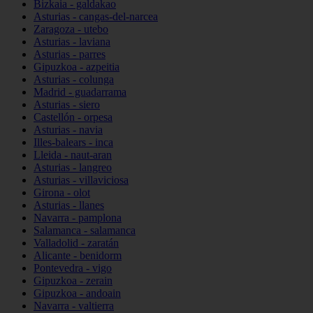
Bizkaia - galdakao
Asturias - cangas-del-narcea
Zaragoza - utebo
Asturias - laviana
Asturias - parres
Gipuzkoa - azpeitia
Asturias - colunga
Madrid - guadarrama
Asturias - siero
Castellón - orpesa
Asturias - navia
Illes-balears - inca
Lleida - naut-aran
Asturias - langreo
Asturias - villaviciosa
Girona - olot
Asturias - llanes
Navarra - pamplona
Salamanca - salamanca
Valladolid - zaratán
Alicante - benidorm
Pontevedra - vigo
Gipuzkoa - zerain
Gipuzkoa - andoain
Navarra - valtierra