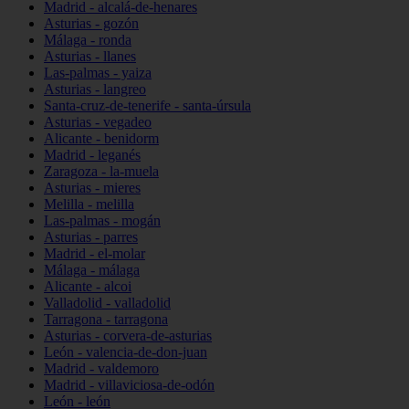
Madrid - alcalá-de-henares
Asturias - gozón
Málaga - ronda
Asturias - llanes
Las-palmas - yaiza
Asturias - langreo
Santa-cruz-de-tenerife - santa-úrsula
Asturias - vegadeo
Alicante - benidorm
Madrid - leganés
Zaragoza - la-muela
Asturias - mieres
Melilla - melilla
Las-palmas - mogán
Asturias - parres
Madrid - el-molar
Málaga - málaga
Alicante - alcoi
Valladolid - valladolid
Tarragona - tarragona
Asturias - corvera-de-asturias
León - valencia-de-don-juan
Madrid - valdemoro
Madrid - villaviciosa-de-odón
León - león