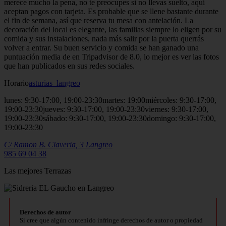
merece mucho la pena, no te preocupes si no llevas suelto, aquí
aceptan pagos con tarjeta. Es probable que se llene bastante durante
el fin de semana, así que reserva tu mesa con antelación. La
decoración del local es elegante, las familias siempre lo eligen por su
comida y sus instalaciones, nada más salir por la puerta querrás
volver a entrar. Su buen servicio y comida se han ganado una
puntuación media de en Tripadvisor de 8.0, lo mejor es ver las fotos
que han publicados en sus redes sociales.
Horario
asturias_langreo
lunes: 9:30-17:00, 19:00-23:30martes: 19:00miércoles: 9:30-17:00,
19:00-23:30jueves: 9:30-17:00, 19:00-23:30viernes: 9:30-17:00,
19:00-23:30sábado: 9:30-17:00, 19:00-23:30domingo: 9:30-17:00,
19:00-23:30
C/ Ramon B. Claveria, 3
Langreo
985 69 04 38
Las mejores Terrazas
Derechos de autor
Si cree que algún contenido infringe derechos de autor o propiedad