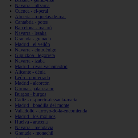
Navarra - ultzama
Cuenca - el-peral
Almería - roquetas-de-mar
Cantabria - potes
Barcelona - mataró
Navarra - lesaka
Granada - granada
Madrid - el-vellón
Navarra - cintruénigo
Gipuzkoa - legorreta
Navarra - izaba
Madrid - rivas-vaciamadrid
Alicante - dénia
León - ponferrada
Madrid - alcorcón
Girona - palau-sator
Burgos - burgos
Cádiz - el-puerto-de-santa-maría
Madrid - boadilla-del-monte
Valladolid - arroyo-de-la-encomienda
Madrid - los-molinos
Huelva - aracena
Navarra - mendavia
Granada - monachil