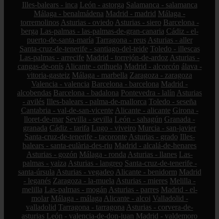
Illes-balears - inca
León - astorga
Salamanca - salamanca
Málaga - benalmádena
Madrid - madrid
Málaga -
torremolinos
Asturias - oviedo
Asturias - siero
Barcelona -
berga
Las-palmas - las-palmas-de-gran-canaria
Cádiz - el-
puerto-de-santa-maría
Tarragona - reus
Asturias - aller
Santa-cruz-de-tenerife - santiago-del-teide
Toledo - illescas
Las-palmas - arrecife
Madrid - torrejón-de-ardoz
Asturias -
cangas-de-onís
Alicante - orihuela
Madrid - alcorcón
álava -
vitoria-gasteiz
Málaga - marbella
Zaragoza - zaragoza
Valencia - valencia
Barcelona - barcelona
Madrid -
alcobendas
Barcelona - badalona
Pontevedra - lalín
Asturias
- avilés
Illes-balears - palma-de-mallorca
Toledo - seseña
Cantabria - val-de-san-vicente
Alicante - alicante
Girona -
lloret-de-mar
Sevilla - sevilla
León - sahagún
Granada -
granada
Cádiz - tarifa
Lugo - viveiro
Murcia - san-javier
Santa-cruz-de-tenerife - tacoronte
Asturias - grado
Illes-
balears - santa-eulària-des-riu
Madrid - alcalá-de-henares
Asturias - gozón
Málaga - ronda
Asturias - llanes
Las-
palmas - yaiza
Asturias - langreo
Santa-cruz-de-tenerife -
santa-úrsula
Asturias - vegadeo
Alicante - benidorm
Madrid
- leganés
Zaragoza - la-muela
Asturias - mieres
Melilla -
melilla
Las-palmas - mogán
Asturias - parres
Madrid - el-
molar
Málaga - málaga
Alicante - alcoi
Valladolid -
valladolid
Tarragona - tarragona
Asturias - corvera-de-
asturias
León - valencia-de-don-juan
Madrid - valdemoro