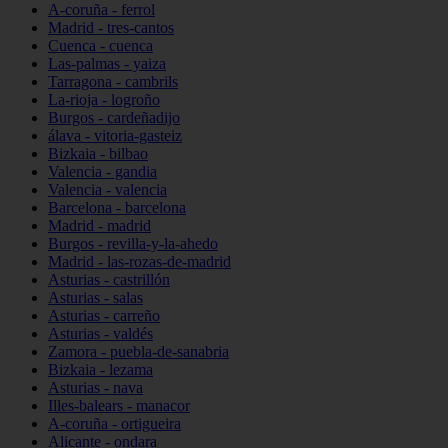
A-coruña - ferrol
Madrid - tres-cantos
Cuenca - cuenca
Las-palmas - yaiza
Tarragona - cambrils
La-rioja - logroño
Burgos - cardeñadijo
álava - vitoria-gasteiz
Bizkaia - bilbao
Valencia - gandia
Valencia - valencia
Barcelona - barcelona
Madrid - madrid
Burgos - revilla-y-la-ahedo
Madrid - las-rozas-de-madrid
Asturias - castrillón
Asturias - salas
Asturias - carreño
Asturias - valdés
Zamora - puebla-de-sanabria
Bizkaia - lezama
Asturias - nava
Illes-balears - manacor
A-coruña - ortigueira
Alicante - ondara