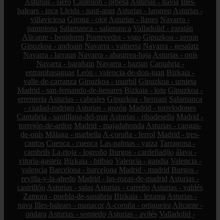
Asturias - siero
Castellón - orpesa
Asturias - navia
Illes-
balears - inca
Lleida - naut-aran
Asturias - langreo
Asturias -
villaviciosa
Girona - olot
Asturias - llanes
Navarra -
pamplona
Salamanca - salamanca
Valladolid - zaratán
Alicante - benidorm
Pontevedra - vigo
Gipuzkoa - zerain
Gipuzkoa - andoain
Navarra - valtierra
Navarra - gesalatz
Navarra - larraun
Navarra - abaurrea-baja
Asturias - onís
Navarra - barañain
Navarra - baztan
Cantabria -
entrambasaguas
León - valencia-de-don-juan
Bizkaia -
valle-de-carranza
Gipuzkoa - usurbil
Gipuzkoa - urnieta
Madrid - san-fernando-de-henares
Bizkaia - loiu
Gipuzkoa -
errenteria
Asturias - cabrales
Gipuzkoa - hernani
Salamanca
- ciudad-rodrigo
Asturias - gozón
Madrid - torrelodones
Cantabria - santillana-del-mar
Asturias - ribadesella
Madrid -
torrejón-de-ardoz
Madrid - majadahonda
Asturias - cangas-
de-onís
Málaga - marbella
A-coruña - ferrol
Madrid - tres-
cantos
Cuenca - cuenca
Las-palmas - yaiza
Tarragona -
cambrils
La-rioja - logroño
Burgos - cardeñadijo
álava -
vitoria-gasteiz
Bizkaia - bilbao
Valencia - gandia
Valencia -
valencia
Barcelona - barcelona
Madrid - madrid
Burgos -
revilla-y-la-ahedo
Madrid - las-rozas-de-madrid
Asturias -
castrillón
Asturias - salas
Asturias - carreño
Asturias - valdés
Zamora - puebla-de-sanabria
Bizkaia - lezama
Asturias -
nava
Illes-balears - manacor
A-coruña - ortigueira
Alicante -
ondara
Asturias - somiedo
Asturias - avilés
Valladolid -