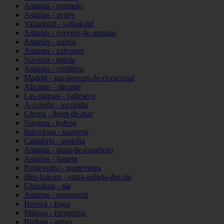
Asturias - somiedo
Asturias - avilés
Valladolid - valladolid
Asturias - corvera-de-asturias
Asturias - quirós
Asturias - cabranes
Navarra - tudela
Asturias - cudillero
Madrid - san-lorenzo-de-el-escorial
Alicante - alicante
Las-palmas - valleseco
A-coruña - a-coruña
Girona - lloret-de-mar
Navarra - lodosa
Barcelona - manresa
Cantabria - santoña
Asturias - tapia-de-casariego
Asturias - llanera
Pontevedra - pontevedra
Illes-balears - santa-eulària-des-riu
Gipuzkoa - aia
Asturias - taramundi
Huesca - fraga
Málaga - fuengirola
Bizkaia - getxo