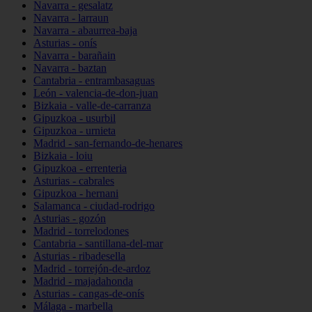
Navarra - gesalatz
Navarra - larraun
Navarra - abaurrea-baja
Asturias - onís
Navarra - barañain
Navarra - baztan
Cantabria - entrambasaguas
León - valencia-de-don-juan
Bizkaia - valle-de-carranza
Gipuzkoa - usurbil
Gipuzkoa - urnieta
Madrid - san-fernando-de-henares
Bizkaia - loiu
Gipuzkoa - errenteria
Asturias - cabrales
Gipuzkoa - hernani
Salamanca - ciudad-rodrigo
Asturias - gozón
Madrid - torrelodones
Cantabria - santillana-del-mar
Asturias - ribadesella
Madrid - torrejón-de-ardoz
Madrid - majadahonda
Asturias - cangas-de-onís
Málaga - marbella