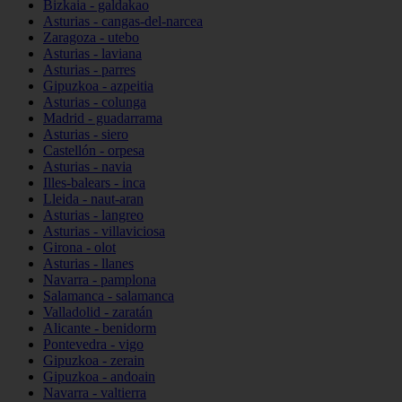
Bizkaia - galdakao
Asturias - cangas-del-narcea
Zaragoza - utebo
Asturias - laviana
Asturias - parres
Gipuzkoa - azpeitia
Asturias - colunga
Madrid - guadarrama
Asturias - siero
Castellón - orpesa
Asturias - navia
Illes-balears - inca
Lleida - naut-aran
Asturias - langreo
Asturias - villaviciosa
Girona - olot
Asturias - llanes
Navarra - pamplona
Salamanca - salamanca
Valladolid - zaratán
Alicante - benidorm
Pontevedra - vigo
Gipuzkoa - zerain
Gipuzkoa - andoain
Navarra - valtierra