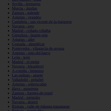
Sevilla - bormujos
Murcia - águilas
Zamora - galende
Asturias - vegadeo
Cantabria - san-vicente-de-la-barquera
Navarra - erro
Madrid - collado-villalba
Gipuzkoa - lasarte-oria
Asturias - aller
Granada - almuñécar
Pontevedra - vilagarcía-de-arousa
Asturias - soto-del-barco
León - león
Madrid - el-molar
Navarra - lekunberri
A-coruña - betanzos
Las-palmas - agaete
Valladolid - peñafiel
Asturias - sobrescobio
álava - asparrena
Zamora - fuentes-de-ropel
Madrid - móstoles
Navarra - deierri
Bizkaia - valle-de-trápaga-trapagaran
Bizkaia - gamiz-fika