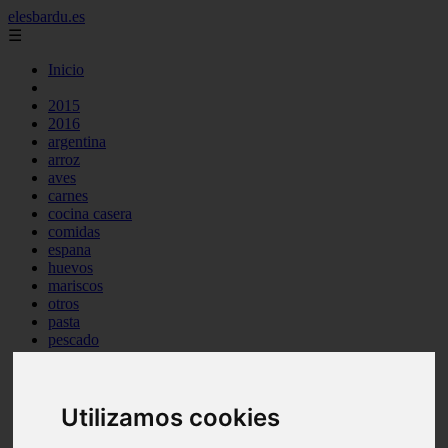
elesbardu.es
☰
Inicio
2015
2016
argentina
arroz
aves
carnes
cocina casera
comidas
espana
huevos
mariscos
otros
pasta
pescado
postres
producto
reposteria
tag
Utilizamos cookies
venezuela
verduras