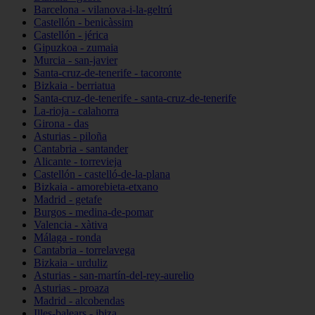
Barcelona - vilanova-i-la-geltrú
Castellón - benicàssim
Castellón - jérica
Gipuzkoa - zumaia
Murcia - san-javier
Santa-cruz-de-tenerife - tacoronte
Bizkaia - berriatua
Santa-cruz-de-tenerife - santa-cruz-de-tenerife
La-rioja - calahorra
Girona - das
Asturias - piloña
Cantabria - santander
Alicante - torrevieja
Castellón - castelló-de-la-plana
Bizkaia - amorebieta-etxano
Madrid - getafe
Burgos - medina-de-pomar
Valencia - xàtiva
Málaga - ronda
Cantabria - torrelavega
Bizkaia - urduliz
Asturias - san-martín-del-rey-aurelio
Asturias - proaza
Madrid - alcobendas
Illes-balears - ibiza