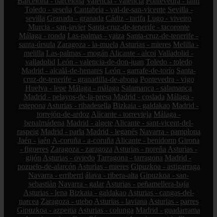
Barcelona - barcelona
Valencia - valencia
Pontevedra - lalín
Toledo - seseña
Cantabria - val-de-san-vicente
Sevilla -
sevilla
Granada - granada
Cádiz - tarifa
Lugo - viveiro
Murcia - san-javier
Santa-cruz-de-tenerife - tacoronte
Málaga - ronda
Las-palmas - yaiza
Santa-cruz-de-tenerife -
santa-úrsula
Zaragoza - la-muela
Asturias - mieres
Melilla -
melilla
Las-palmas - mogán
Alicante - alcoi
Valladolid -
valladolid
León - valencia-de-don-juan
Toledo - toledo
Madrid - alcalá-de-henares
León - garrafe-de-torío
Santa-
cruz-de-tenerife - granadilla-de-abona
Pontevedra - vigo
Huelva - lepe
Málaga - málaga
Salamanca - salamanca
Madrid - pelayos-de-la-presa
Madrid - coslada
Málaga -
estepona
Asturias - ribadesella
Bizkaia - galdakao
Madrid -
torrejón-de-ardoz
Alicante - torrevieja
Málaga -
benalmádena
Madrid - algete
Alicante - sant-vicent-del-
raspeig
Madrid - parla
Madrid - leganés
Navarra - pamplona
Jaén - jaén
A-coruña - a-coruña
Alicante - benidorm
Girona
- figueres
Zaragoza - zaragoza
Asturias - noreña
Asturias -
gijón
Asturias - oviedo
Tarragona - tarragona
Madrid -
pozuelo-de-alarcón
Asturias - mieres
Gipuzkoa - astigarraga
Navarra - erriberri
álava - ribera-alta
Gipuzkoa - san-
sebastián
Navarra - galar
Asturias - peñamellera-baja
Asturias - lena
Bizkaia - galdakao
Asturias - cangas-del-
narcea
Zaragoza - utebo
Asturias - laviana
Asturias - parres
Gipuzkoa - azpeitia
Asturias - colunga
Madrid - guadarrama