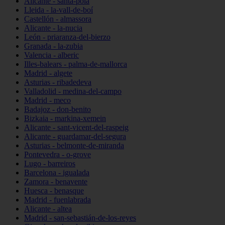
Alicante - santa-pola
Lleida - la-vall-de-boí
Castellón - almassora
Alicante - la-nucia
León - priaranza-del-bierzo
Granada - la-zubia
Valencia - alberic
Illes-balears - palma-de-mallorca
Madrid - algete
Asturias - ribadedeva
Valladolid - medina-del-campo
Madrid - meco
Badajoz - don-benito
Bizkaia - markina-xemein
Alicante - sant-vicent-del-raspeig
Alicante - guardamar-del-segura
Asturias - belmonte-de-miranda
Pontevedra - o-grove
Lugo - barreiros
Barcelona - igualada
Zamora - benavente
Huesca - benasque
Madrid - fuenlabrada
Alicante - altea
Madrid - san-sebastián-de-los-reyes