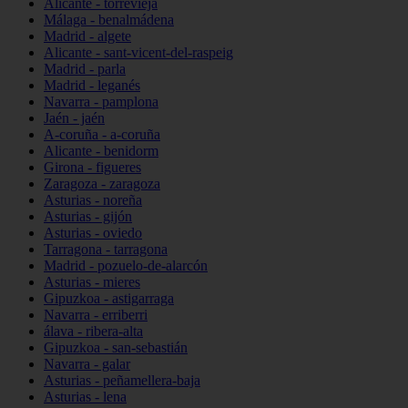
Alicante - torrevieja
Málaga - benalmádena
Madrid - algete
Alicante - sant-vicent-del-raspeig
Madrid - parla
Madrid - leganés
Navarra - pamplona
Jaén - jaén
A-coruña - a-coruña
Alicante - benidorm
Girona - figueres
Zaragoza - zaragoza
Asturias - noreña
Asturias - gijón
Asturias - oviedo
Tarragona - tarragona
Madrid - pozuelo-de-alarcón
Asturias - mieres
Gipuzkoa - astigarraga
Navarra - erriberri
álava - ribera-alta
Gipuzkoa - san-sebastián
Navarra - galar
Asturias - peñamellera-baja
Asturias - lena