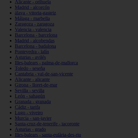
Alicante - orihuela
Madrid - alcorcón
álava - vitoria-gasteiz
Málaga - marbella
Zaragoza - zaragoza
Valencia - valencia
Barcelona - barcelona
Madrid - alcobendas
Barcelona - badalona
Pontevedra - lalín
Asturias - avilés
Illes-balears - palma-de-mallorca
Toledo - seseña
Cantabria - val-de-san-vicente
Alicante - alicante
Girona - lloret-de-mar
Sevilla - sevilla
León - sahagún
Granada - granada
Cádiz - tarifa
Lugo - viveiro
Murcia - san-javier
Santa-cruz-de-tenerife - tacoronte
Asturias - grado
Illes-balears - santa-eulària-des-riu