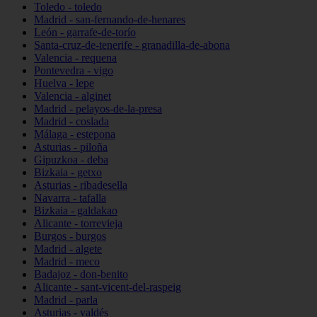
Toledo - toledo
Madrid - san-fernando-de-henares
León - garrafe-de-torío
Santa-cruz-de-tenerife - granadilla-de-abona
Valencia - requena
Pontevedra - vigo
Huelva - lepe
Valencia - alginet
Madrid - pelayos-de-la-presa
Madrid - coslada
Málaga - estepona
Asturias - piloña
Gipuzkoa - deba
Bizkaia - getxo
Asturias - ribadesella
Navarra - tafalla
Bizkaia - galdakao
Alicante - torrevieja
Burgos - burgos
Madrid - algete
Madrid - meco
Badajoz - don-benito
Alicante - sant-vicent-del-raspeig
Madrid - parla
Asturias - valdés