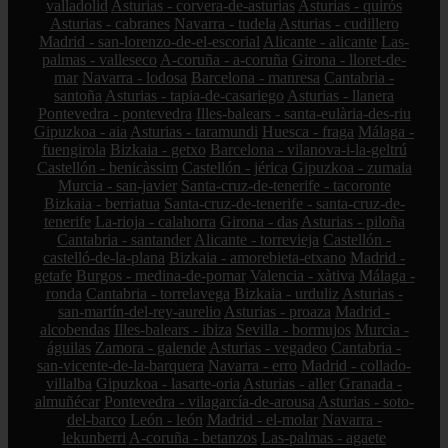
valladolid
Asturias - corvera-de-asturias
Asturias - quirós
Asturias - cabranes
Navarra - tudela
Asturias - cudillero
Madrid - san-lorenzo-de-el-escorial
Alicante - alicante
Las-
palmas - valleseco
A-coruña - a-coruña
Girona - lloret-de-
mar
Navarra - lodosa
Barcelona - manresa
Cantabria -
santoña
Asturias - tapia-de-casariego
Asturias - llanera
Pontevedra - pontevedra
Illes-balears - santa-eulària-des-riu
Gipuzkoa - aia
Asturias - taramundi
Huesca - fraga
Málaga -
fuengirola
Bizkaia - getxo
Barcelona - vilanova-i-la-geltrú
Castellón - benicàssim
Castellón - jérica
Gipuzkoa - zumaia
Murcia - san-javier
Santa-cruz-de-tenerife - tacoronte
Bizkaia - berriatua
Santa-cruz-de-tenerife - santa-cruz-de-
tenerife
La-rioja - calahorra
Girona - das
Asturias - piloña
Cantabria - santander
Alicante - torrevieja
Castellón -
castelló-de-la-plana
Bizkaia - amorebieta-etxano
Madrid -
getafe
Burgos - medina-de-pomar
Valencia - xàtiva
Málaga -
ronda
Cantabria - torrelavega
Bizkaia - urduliz
Asturias -
san-martín-del-rey-aurelio
Asturias - proaza
Madrid -
alcobendas
Illes-balears - ibiza
Sevilla - bormujos
Murcia -
águilas
Zamora - galende
Asturias - vegadeo
Cantabria -
san-vicente-de-la-barquera
Navarra - erro
Madrid - collado-
villalba
Gipuzkoa - lasarte-oria
Asturias - aller
Granada -
almuñécar
Pontevedra - vilagarcía-de-arousa
Asturias - soto-
del-barco
León - león
Madrid - el-molar
Navarra -
lekunberri
A-coruña - betanzos
Las-palmas - agaete