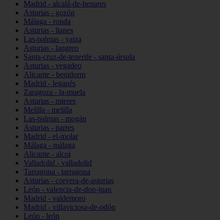
Madrid - alcalá-de-henares
Asturias - gozón
Málaga - ronda
Asturias - llanes
Las-palmas - yaiza
Asturias - langreo
Santa-cruz-de-tenerife - santa-úrsula
Asturias - vegadeo
Alicante - benidorm
Madrid - leganés
Zaragoza - la-muela
Asturias - mieres
Melilla - melilla
Las-palmas - mogán
Asturias - parres
Madrid - el-molar
Málaga - málaga
Alicante - alcoi
Valladolid - valladolid
Tarragona - tarragona
Asturias - corvera-de-asturias
León - valencia-de-don-juan
Madrid - valdemoro
Madrid - villaviciosa-de-odón
León - león