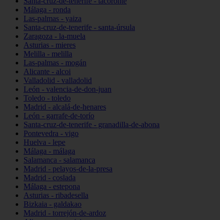
Santa-cruz-de-tenerife - tacoronte
Málaga - ronda
Las-palmas - yaiza
Santa-cruz-de-tenerife - santa-úrsula
Zaragoza - la-muela
Asturias - mieres
Melilla - melilla
Las-palmas - mogán
Alicante - alcoi
Valladolid - valladolid
León - valencia-de-don-juan
Toledo - toledo
Madrid - alcalá-de-henares
León - garrafe-de-torío
Santa-cruz-de-tenerife - granadilla-de-abona
Pontevedra - vigo
Huelva - lepe
Málaga - málaga
Salamanca - salamanca
Madrid - pelayos-de-la-presa
Madrid - coslada
Málaga - estepona
Asturias - ribadesella
Bizkaia - galdakao
Madrid - torrejón-de-ardoz