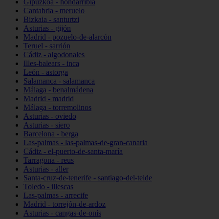
Gipuzkoa - hondarribia
Cantabria - meruelo
Bizkaia - santurtzi
Asturias - gijón
Madrid - pozuelo-de-alarcón
Teruel - sarrión
Cádiz - algodonales
Illes-balears - inca
León - astorga
Salamanca - salamanca
Málaga - benalmádena
Madrid - madrid
Málaga - torremolinos
Asturias - oviedo
Asturias - siero
Barcelona - berga
Las-palmas - las-palmas-de-gran-canaria
Cádiz - el-puerto-de-santa-maría
Tarragona - reus
Asturias - aller
Santa-cruz-de-tenerife - santiago-del-teide
Toledo - illescas
Las-palmas - arrecife
Madrid - torrejón-de-ardoz
Asturias - cangas-de-onís