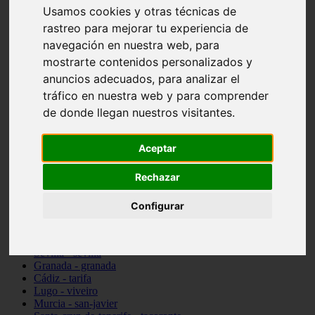
Usamos cookies y otras técnicas de
vocabulario de cocina
Madrid - pozuelo-de-alarcón
rastreo para mejorar tu experiencia de
Teruel - sarrión
navegación en nuestra web, para
Cádiz - algodonales
mostrarte contenidos personalizados y
Illes-balears - inca
Madrid - madrid
anuncios adecuados, para analizar el
Málaga - torremolinos
tráfico en nuestra web y para comprender
Asturias - oviedo
de donde llegan nuestros visitantes.
Cádiz - el-puerto-de-santa-maría
Asturias - aller
Toledo - illescas
Aceptar
álava - vitoria-gasteiz
Málaga - marbella
Zaragoza - zaragoza
Rechazar
Barcelona - barcelona
Valencia - valencia
Configurar
Pontevedra - lalín
Toledo - seseña
Cantabria - val-de-san-vicente
Sevilla - sevilla
Granada - granada
Cádiz - tarifa
Lugo - viveiro
Murcia - san-javier