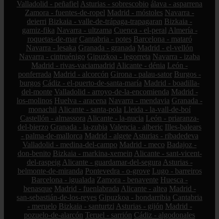
Valladolid - peñafiel
Asturias - sobrescobio
álava - asparrena
Zamora - fuentes-de-ropel
Madrid - móstoles
Navarra -
deierri
Bizkaia - valle-de-trápaga-trapagaran
Bizkaia -
gamiz-fika
Navarra - ultzama
Cuenca - el-peral
Almería -
roquetas-de-mar
Cantabria - potes
Barcelona - mataró
Navarra - lesaka
Granada - granada
Madrid - el-vellón
Navarra - cintruénigo
Gipuzkoa - legorreta
Navarra - izaba
Madrid - rivas-vaciamadrid
Alicante - dénia
León -
ponferrada
Madrid - alcorcón
Girona - palau-sator
Burgos -
burgos
Cádiz - el-puerto-de-santa-maría
Madrid - boadilla-
del-monte
Valladolid - arroyo-de-la-encomienda
Madrid -
los-molinos
Huelva - aracena
Navarra - mendavia
Granada -
monachil
Alicante - santa-pola
Lleida - la-vall-de-boí
Castellón - almassora
Alicante - la-nucia
León - priaranza-
del-bierzo
Granada - la-zubia
Valencia - alberic
Illes-balears
- palma-de-mallorca
Madrid - algete
Asturias - ribadedeva
Valladolid - medina-del-campo
Madrid - meco
Badajoz -
don-benito
Bizkaia - markina-xemein
Alicante - sant-vicent-
del-raspeig
Alicante - guardamar-del-segura
Asturias -
belmonte-de-miranda
Pontevedra - o-grove
Lugo - barreiros
Barcelona - igualada
Zamora - benavente
Huesca -
benasque
Madrid - fuenlabrada
Alicante - altea
Madrid -
san-sebastián-de-los-reyes
Gipuzkoa - hondarribia
Cantabria
- meruelo
Bizkaia - santurtzi
Asturias - gijón
Madrid -
pozuelo-de-alarcón
Teruel - sarrión
Cádiz - algodonales