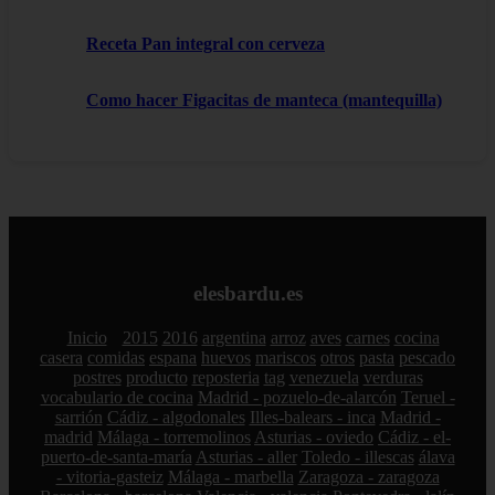
Receta Pan integral con cerveza
Como hacer Figacitas de manteca (mantequilla)
elesbardu.es
Inicio
2015
2016
argentina
arroz
aves
carnes
cocina
casera
comidas
espana
huevos
mariscos
otros
pasta
pescado
postres
producto
reposteria
tag
venezuela
verduras
vocabulario de cocina
Madrid - pozuelo-de-alarcón
Teruel -
sarrión
Cádiz - algodonales
Illes-balears - inca
Madrid -
madrid
Málaga - torremolinos
Asturias - oviedo
Cádiz - el-
puerto-de-santa-maría
Asturias - aller
Toledo - illescas
álava
- vitoria-gasteiz
Málaga - marbella
Zaragoza - zaragoza