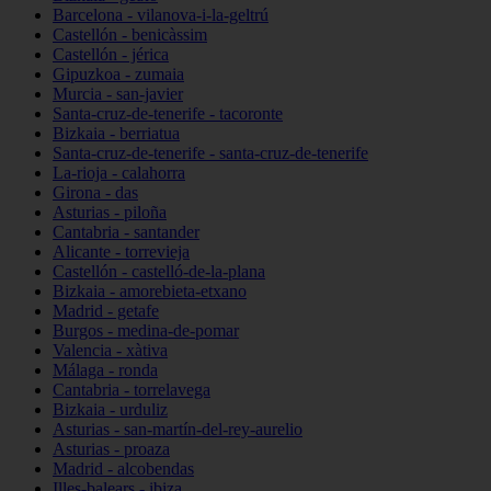
Barcelona - vilanova-i-la-geltrú
Castellón - benicàssim
Castellón - jérica
Gipuzkoa - zumaia
Murcia - san-javier
Santa-cruz-de-tenerife - tacoronte
Bizkaia - berriatua
Santa-cruz-de-tenerife - santa-cruz-de-tenerife
La-rioja - calahorra
Girona - das
Asturias - piloña
Cantabria - santander
Alicante - torrevieja
Castellón - castelló-de-la-plana
Bizkaia - amorebieta-etxano
Madrid - getafe
Burgos - medina-de-pomar
Valencia - xàtiva
Málaga - ronda
Cantabria - torrelavega
Bizkaia - urduliz
Asturias - san-martín-del-rey-aurelio
Asturias - proaza
Madrid - alcobendas
Illes-balears - ibiza