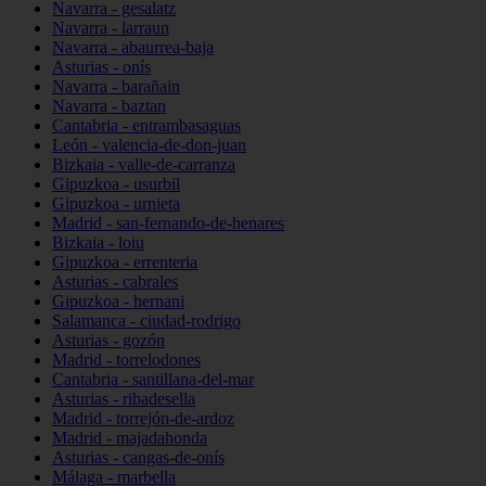
Navarra - gesalatz
Navarra - larraun
Navarra - abaurrea-baja
Asturias - onís
Navarra - barañain
Navarra - baztan
Cantabria - entrambasaguas
León - valencia-de-don-juan
Bizkaia - valle-de-carranza
Gipuzkoa - usurbil
Gipuzkoa - urnieta
Madrid - san-fernando-de-henares
Bizkaia - loiu
Gipuzkoa - errenteria
Asturias - cabrales
Gipuzkoa - hernani
Salamanca - ciudad-rodrigo
Asturias - gozón
Madrid - torrelodones
Cantabria - santillana-del-mar
Asturias - ribadesella
Madrid - torrejón-de-ardoz
Madrid - majadahonda
Asturias - cangas-de-onís
Málaga - marbella