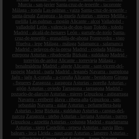
Murcia - san-javier
Santa-cruz-de-tenerife - tacoronte
Málaga - ronda
Las-palmas - yaiza
Santa-cruz-de-tenerife -
santa-úrsula
Zaragoza - la-muela
Asturias - mieres
Melilla -
melilla
Las-palmas - mogán
Alicante - alcoi
Valladolid -
valladolid
León - valencia-de-don-juan
Toledo - toledo
Madrid - alcalá-de-henares
León - garrafe-de-torío
Santa-
cruz-de-tenerife - granadilla-de-abona
Pontevedra - vigo
Huelva - lepe
Málaga - málaga
Salamanca - salamanca
Madrid - pelayos-de-la-presa
Madrid - coslada
Málaga -
estepona
Asturias - ribadesella
Bizkaia - galdakao
Madrid -
torrejón-de-ardoz
Alicante - torrevieja
Málaga -
benalmádena
Madrid - algete
Alicante - sant-vicent-del-
raspeig
Madrid - parla
Madrid - leganés
Navarra - pamplona
Jaén - jaén
A-coruña - a-coruña
Alicante - benidorm
Girona
- figueres
Zaragoza - zaragoza
Asturias - noreña
Asturias -
gijón
Asturias - oviedo
Tarragona - tarragona
Madrid -
pozuelo-de-alarcón
Asturias - mieres
Gipuzkoa - astigarraga
Navarra - erriberri
álava - ribera-alta
Gipuzkoa - san-
sebastián
Navarra - galar
Asturias - peñamellera-baja
Asturias - lena
Bizkaia - galdakao
Asturias - cangas-del-
narcea
Zaragoza - utebo
Asturias - laviana
Asturias - parres
Gipuzkoa - azpeitia
Asturias - colunga
Madrid - guadarrama
Asturias - siero
Castellón - orpesa
Asturias - navia
Illes-
balears - inca
Lleida - naut-aran
Asturias - langreo
Asturias -
villaviciosa
Girona - olot
Asturias - llanes
Navarra -