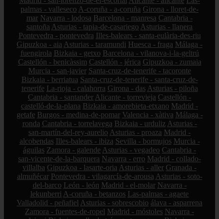
Madrid - san-lorenzo-de-el-escorial
Alicante - alicante
Las-
palmas - valleseco
A-coruña - a-coruña
Girona - lloret-de-
mar
Navarra - lodosa
Barcelona - manresa
Cantabria -
santoña
Asturias - tapia-de-casariego
Asturias - llanera
Pontevedra - pontevedra
Illes-balears - santa-eulària-des-riu
Gipuzkoa - aia
Asturias - taramundi
Huesca - fraga
Málaga -
fuengirola
Bizkaia - getxo
Barcelona - vilanova-i-la-geltrú
Castellón - benicàssim
Castellón - jérica
Gipuzkoa - zumaia
Murcia - san-javier
Santa-cruz-de-tenerife - tacoronte
Bizkaia - berriatua
Santa-cruz-de-tenerife - santa-cruz-de-
tenerife
La-rioja - calahorra
Girona - das
Asturias - piloña
Cantabria - santander
Alicante - torrevieja
Castellón -
castelló-de-la-plana
Bizkaia - amorebieta-etxano
Madrid -
getafe
Burgos - medina-de-pomar
Valencia - xàtiva
Málaga -
ronda
Cantabria - torrelavega
Bizkaia - urduliz
Asturias -
san-martín-del-rey-aurelio
Asturias - proaza
Madrid -
alcobendas
Illes-balears - ibiza
Sevilla - bormujos
Murcia -
águilas
Zamora - galende
Asturias - vegadeo
Cantabria -
san-vicente-de-la-barquera
Navarra - erro
Madrid - collado-
villalba
Gipuzkoa - lasarte-oria
Asturias - aller
Granada -
almuñécar
Pontevedra - vilagarcía-de-arousa
Asturias - soto-
del-barco
León - león
Madrid - el-molar
Navarra -
lekunberri
A-coruña - betanzos
Las-palmas - agaete
Valladolid - peñafiel
Asturias - sobrescobio
álava - asparrena
Zamora - fuentes-de-ropel
Madrid - móstoles
Navarra -