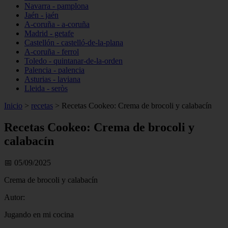
Navarra - pamplona
Jaén - jaén
A-coruña - a-coruña
Madrid - getafe
Castellón - castelló-de-la-plana
A-coruña - ferrol
Toledo - quintanar-de-la-orden
Palencia - palencia
Asturias - laviana
Lleida - seròs
Inicio
>
recetas
>
Recetas Cookeo: Crema de brocoli y calabacín
Recetas Cookeo: Crema de brocoli y
calabacín
📅 05/09/2025
Crema de brocoli y calabacín
Autor:
Jugando en mi cocina