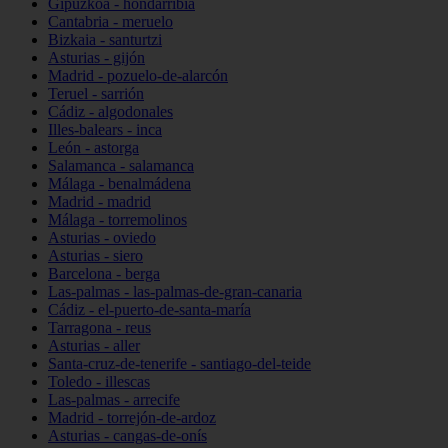
Gipuzkoa - hondarribia
Cantabria - meruelo
Bizkaia - santurtzi
Asturias - gijón
Madrid - pozuelo-de-alarcón
Teruel - sarrión
Cádiz - algodonales
Illes-balears - inca
León - astorga
Salamanca - salamanca
Málaga - benalmádena
Madrid - madrid
Málaga - torremolinos
Asturias - oviedo
Asturias - siero
Barcelona - berga
Las-palmas - las-palmas-de-gran-canaria
Cádiz - el-puerto-de-santa-maría
Tarragona - reus
Asturias - aller
Santa-cruz-de-tenerife - santiago-del-teide
Toledo - illescas
Las-palmas - arrecife
Madrid - torrejón-de-ardoz
Asturias - cangas-de-onís