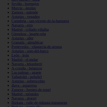
Sevilla - bormujos
Murcia - águilas
Zamora - galende
Asturias - vegadeo
Cantabria - san-vicente-de-la-barquera
Navarra - erro
Madrid - collado-villalba
Gipuzkoa - lasarte-oria
Asturias - aller
Granada - almuñécar
Pontevedra - vilagarcía-de-arousa
Asturias - soto-del-barco
León - león
Madrid - el-molar
Navarra - lekunberri
A-coruña - betanzos
Las-palmas - agaete
Valladolid - peñafiel
Asturias - sobrescobio
álava - asparrena
Zamora - fuentes-de-ropel
Madrid - móstoles
Navarra - deierri
Bizkaia - valle-de-trápaga-trapagaran
Bizkaia - gamiz-fika