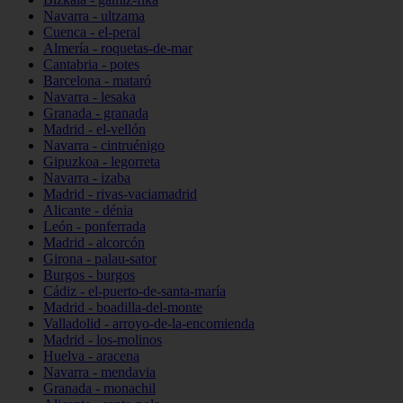
Navarra - ultzama
Cuenca - el-peral
Almería - roquetas-de-mar
Cantabria - potes
Barcelona - mataró
Navarra - lesaka
Granada - granada
Madrid - el-vellón
Navarra - cintruénigo
Gipuzkoa - legorreta
Navarra - izaba
Madrid - rivas-vaciamadrid
Alicante - dénia
León - ponferrada
Madrid - alcorcón
Girona - palau-sator
Burgos - burgos
Cádiz - el-puerto-de-santa-maría
Madrid - boadilla-del-monte
Valladolid - arroyo-de-la-encomienda
Madrid - los-molinos
Huelva - aracena
Navarra - mendavia
Granada - monachil