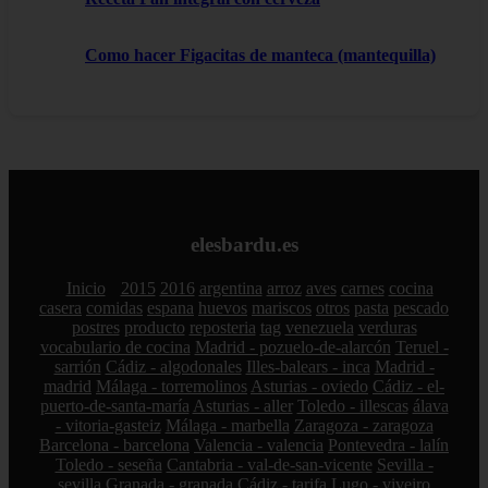
Como hacer Figacitas de manteca (mantequilla)
elesbardu.es
Inicio
2015
2016
argentina
arroz
aves
carnes
cocina
casera
comidas
espana
huevos
mariscos
otros
pasta
pescado
postres
producto
reposteria
tag
venezuela
verduras
vocabulario de cocina
Madrid - pozuelo-de-alarcón
Teruel -
sarrión
Cádiz - algodonales
Illes-balears - inca
Madrid -
madrid
Málaga - torremolinos
Asturias - oviedo
Cádiz - el-
puerto-de-santa-maría
Asturias - aller
Toledo - illescas
álava
- vitoria-gasteiz
Málaga - marbella
Zaragoza - zaragoza
Barcelona - barcelona
Valencia - valencia
Pontevedra - lalín
Toledo - seseña
Cantabria - val-de-san-vicente
Sevilla -
sevilla
Granada - granada
Cádiz - tarifa
Lugo - viveiro