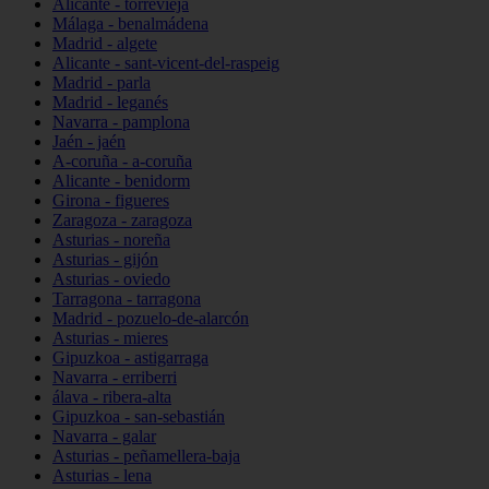
Alicante - torrevieja
Málaga - benalmádena
Madrid - algete
Alicante - sant-vicent-del-raspeig
Madrid - parla
Madrid - leganés
Navarra - pamplona
Jaén - jaén
A-coruña - a-coruña
Alicante - benidorm
Girona - figueres
Zaragoza - zaragoza
Asturias - noreña
Asturias - gijón
Asturias - oviedo
Tarragona - tarragona
Madrid - pozuelo-de-alarcón
Asturias - mieres
Gipuzkoa - astigarraga
Navarra - erriberri
álava - ribera-alta
Gipuzkoa - san-sebastián
Navarra - galar
Asturias - peñamellera-baja
Asturias - lena