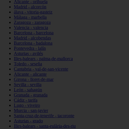
Alicante - orihuela
Madrid - alcorcón
álava - vitoria-gasteiz
Málaga - marbella
Zaragoza - zaragoza
Valencia - valencia
Barcelona - barcelona
Madrid - alcobendas
Barcelona - badalona
Pontevedra - lalín
Asturias - avilés
Illes-balears - palma-de-mallorca
Toledo - seseña
Cantabria - val-de-san-vicente
Alicante - alicante
Girona - lloret-de-mar
Sevilla - sevilla
León - sahagún
Granada - granada
Cádiz - tarifa
Lugo - viveiro
Murcia - san-javier
Santa-cruz-de-tenerife - tacoronte
Asturias - grado
Illes-balears - santa-eulària-des-riu