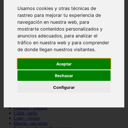
vocabulario de cocina
Usamos cookies y otras técnicas de
Madrid - pozuelo-de-alarcón
rastreo para mejorar tu experiencia de
Teruel - sarrión
Cádiz - algodonales
navegación en nuestra web, para
Illes-balears - inca
mostrarte contenidos personalizados y
Madrid - madrid
anuncios adecuados, para analizar el
Málaga - torremolinos
Asturias - oviedo
tráfico en nuestra web y para comprender
Cádiz - el-puerto-de-santa-maría
de donde llegan nuestros visitantes.
Asturias - aller
Toledo - illescas
álava - vitoria-gasteiz
Aceptar
Málaga - marbella
Zaragoza - zaragoza
Rechazar
Barcelona - barcelona
Valencia - valencia
Configurar
Pontevedra - lalín
Toledo - seseña
Cantabria - val-de-san-vicente
Sevilla - sevilla
Granada - granada
Cádiz - tarifa
Lugo - viveiro
Murcia - san-javier