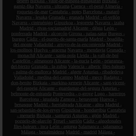
deierri
Bizkaia - valle-de-trápaga-trapagaran
Bizkaia -
gamiz-fika
Navarra - ultzama
Cuenca - el-peral
Almería -
roquetas-de-mar
Cantabria - potes
Barcelona - mataró
Navarra - lesaka
Granada - granada
Madrid - el-vellón
Navarra - cintruénigo
Gipuzkoa - legorreta
Navarra - izaba
Madrid - rivas-vaciamadrid
Alicante - dénia
León -
ponferrada
Madrid - alcorcón
Girona - palau-sator
Burgos -
burgos
Cádiz - el-puerto-de-santa-maría
Madrid - boadilla-
del-monte
Valladolid - arroyo-de-la-encomienda
Madrid -
los-molinos
Huelva - aracena
Navarra - mendavia
Granada -
monachil
Alicante - santa-pola
Lleida - la-vall-de-boí
Castellón - almassora
Alicante - la-nucia
León - priaranza-
del-bierzo
Granada - la-zubia
Valencia - alberic
Illes-balears
- palma-de-mallorca
Madrid - algete
Asturias - ribadedeva
Valladolid - medina-del-campo
Madrid - meco
Badajoz -
don-benito
Bizkaia - markina-xemein
Alicante - sant-vicent-
del-raspeig
Alicante - guardamar-del-segura
Asturias -
belmonte-de-miranda
Pontevedra - o-grove
Lugo - barreiros
Barcelona - igualada
Zamora - benavente
Huesca -
benasque
Madrid - fuenlabrada
Alicante - altea
Madrid -
san-sebastián-de-los-reyes
Gipuzkoa - hondarribia
Cantabria
- meruelo
Bizkaia - santurtzi
Asturias - gijón
Madrid -
pozuelo-de-alarcón
Teruel - sarrión
Cádiz - algodonales
Illes-balears - inca
León - astorga
Salamanca - salamanca
Málaga - benalmádena
Madrid - madrid
Málaga -