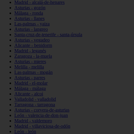
Madrid - alcalá-de-henares
Asturias - gozón
Málaga - ronda
Asturias - llanes
Las-palmas - yaiza
Asturias - langreo
Santa-cruz-de-tenerife - santa-úrsula
Asturias - vegadeo
Alicante - benidorm
Madrid - leganés
Zaragoza - la-muela
Asturias - mieres
Melilla - melilla
Las-palmas - mogán
Asturias - parres
Madrid - el-molar
Málaga - málaga
Alicante - alcoi
Valladolid - valladolid
Tarragona - tarragona
Asturias - corvera-de-asturias
León - valencia-de-don-juan
Madrid - valdemoro
Madrid - villaviciosa-de-odón
León - león