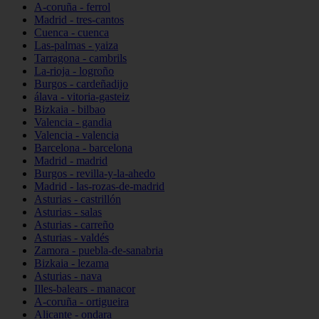
A-coruña - ferrol
Madrid - tres-cantos
Cuenca - cuenca
Las-palmas - yaiza
Tarragona - cambrils
La-rioja - logroño
Burgos - cardeñadijo
álava - vitoria-gasteiz
Bizkaia - bilbao
Valencia - gandia
Valencia - valencia
Barcelona - barcelona
Madrid - madrid
Burgos - revilla-y-la-ahedo
Madrid - las-rozas-de-madrid
Asturias - castrillón
Asturias - salas
Asturias - carreño
Asturias - valdés
Zamora - puebla-de-sanabria
Bizkaia - lezama
Asturias - nava
Illes-balears - manacor
A-coruña - ortigueira
Alicante - ondara