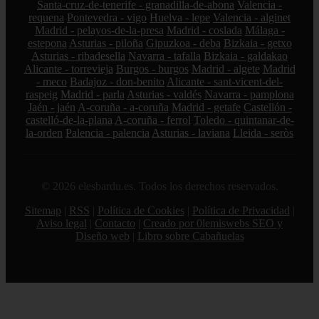
Santa-cruz-de-tenerife - granadilla-de-abona
Valencia -
requena
Pontevedra - vigo
Huelva - lepe
Valencia - alginet
Madrid - pelayos-de-la-presa
Madrid - coslada
Málaga -
estepona
Asturias - piloña
Gipuzkoa - deba
Bizkaia - getxo
Asturias - ribadesella
Navarra - tafalla
Bizkaia - galdakao
Alicante - torrevieja
Burgos - burgos
Madrid - algete
Madrid
- meco
Badajoz - don-benito
Alicante - sant-vicent-del-
raspeig
Madrid - parla
Asturias - valdés
Navarra - pamplona
Jaén - jaén
A-coruña - a-coruña
Madrid - getafe
Castellón -
castelló-de-la-plana
A-coruña - ferrol
Toledo - quintanar-de-
la-orden
Palencia - palencia
Asturias - laviana
Lleida - seròs
© 2026 elesbardu.es. Todos los derechos reservados.
Sitemap
|
RSS
|
Política de Cookies
|
Política de Privacidad
|
Aviso legal
|
Contacto
|
Creado por 0lemiswebs SEO y
Diseño web
|
Libro sobre Cabañuelas