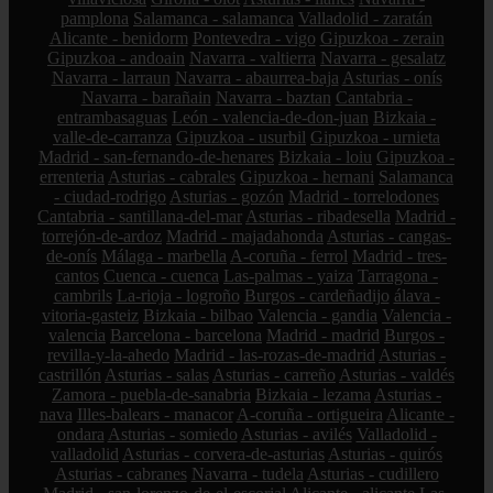
pamplona
Salamanca - salamanca
Valladolid - zaratán
Alicante - benidorm
Pontevedra - vigo
Gipuzkoa - zerain
Gipuzkoa - andoain
Navarra - valtierra
Navarra - gesalatz
Navarra - larraun
Navarra - abaurrea-baja
Asturias - onís
Navarra - barañain
Navarra - baztan
Cantabria -
entrambasaguas
León - valencia-de-don-juan
Bizkaia -
valle-de-carranza
Gipuzkoa - usurbil
Gipuzkoa - urnieta
Madrid - san-fernando-de-henares
Bizkaia - loiu
Gipuzkoa -
errenteria
Asturias - cabrales
Gipuzkoa - hernani
Salamanca
- ciudad-rodrigo
Asturias - gozón
Madrid - torrelodones
Cantabria - santillana-del-mar
Asturias - ribadesella
Madrid -
torrejón-de-ardoz
Madrid - majadahonda
Asturias - cangas-
de-onís
Málaga - marbella
A-coruña - ferrol
Madrid - tres-
cantos
Cuenca - cuenca
Las-palmas - yaiza
Tarragona -
cambrils
La-rioja - logroño
Burgos - cardeñadijo
álava -
vitoria-gasteiz
Bizkaia - bilbao
Valencia - gandia
Valencia -
valencia
Barcelona - barcelona
Madrid - madrid
Burgos -
revilla-y-la-ahedo
Madrid - las-rozas-de-madrid
Asturias -
castrillón
Asturias - salas
Asturias - carreño
Asturias - valdés
Zamora - puebla-de-sanabria
Bizkaia - lezama
Asturias -
nava
Illes-balears - manacor
A-coruña - ortigueira
Alicante -
ondara
Asturias - somiedo
Asturias - avilés
Valladolid -
valladolid
Asturias - corvera-de-asturias
Asturias - quirós
Asturias - cabranes
Navarra - tudela
Asturias - cudillero