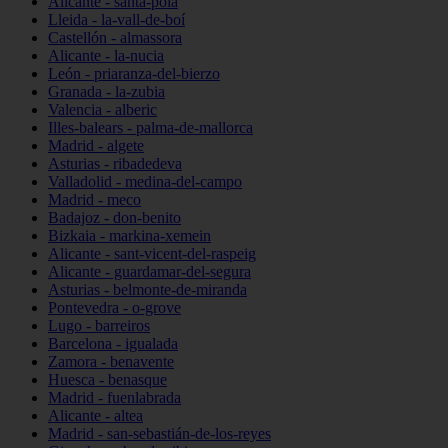
Alicante - santa-pola
Lleida - la-vall-de-boí
Castellón - almassora
Alicante - la-nucia
León - priaranza-del-bierzo
Granada - la-zubia
Valencia - alberic
Illes-balears - palma-de-mallorca
Madrid - algete
Asturias - ribadedeva
Valladolid - medina-del-campo
Madrid - meco
Badajoz - don-benito
Bizkaia - markina-xemein
Alicante - sant-vicent-del-raspeig
Alicante - guardamar-del-segura
Asturias - belmonte-de-miranda
Pontevedra - o-grove
Lugo - barreiros
Barcelona - igualada
Zamora - benavente
Huesca - benasque
Madrid - fuenlabrada
Alicante - altea
Madrid - san-sebastián-de-los-reyes