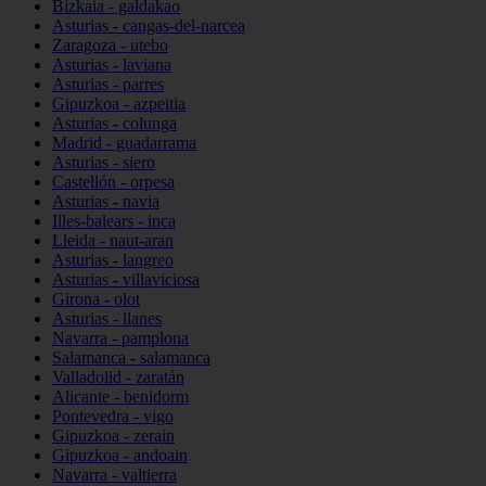
Bizkaia - galdakao
Asturias - cangas-del-narcea
Zaragoza - utebo
Asturias - laviana
Asturias - parres
Gipuzkoa - azpeitia
Asturias - colunga
Madrid - guadarrama
Asturias - siero
Castellón - orpesa
Asturias - navia
Illes-balears - inca
Lleida - naut-aran
Asturias - langreo
Asturias - villaviciosa
Girona - olot
Asturias - llanes
Navarra - pamplona
Salamanca - salamanca
Valladolid - zaratán
Alicante - benidorm
Pontevedra - vigo
Gipuzkoa - zerain
Gipuzkoa - andoain
Navarra - valtierra