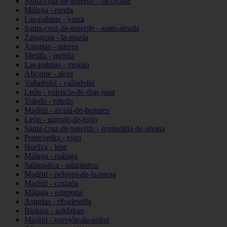
Santa-cruz-de-tenerife - tacoronte
Málaga - ronda
Las-palmas - yaiza
Santa-cruz-de-tenerife - santa-úrsula
Zaragoza - la-muela
Asturias - mieres
Melilla - melilla
Las-palmas - mogán
Alicante - alcoi
Valladolid - valladolid
León - valencia-de-don-juan
Toledo - toledo
Madrid - alcalá-de-henares
León - garrafe-de-torío
Santa-cruz-de-tenerife - granadilla-de-abona
Pontevedra - vigo
Huelva - lepe
Málaga - málaga
Salamanca - salamanca
Madrid - pelayos-de-la-presa
Madrid - coslada
Málaga - estepona
Asturias - ribadesella
Bizkaia - galdakao
Madrid - torrejón-de-ardoz