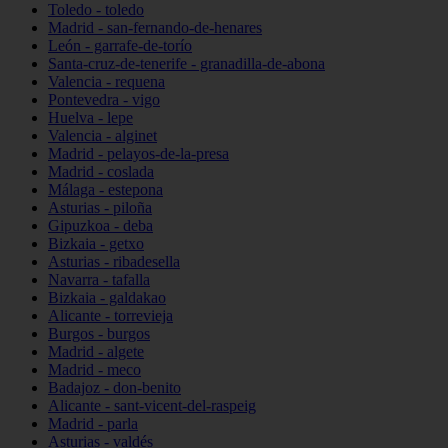
Toledo - toledo
Madrid - san-fernando-de-henares
León - garrafe-de-torío
Santa-cruz-de-tenerife - granadilla-de-abona
Valencia - requena
Pontevedra - vigo
Huelva - lepe
Valencia - alginet
Madrid - pelayos-de-la-presa
Madrid - coslada
Málaga - estepona
Asturias - piloña
Gipuzkoa - deba
Bizkaia - getxo
Asturias - ribadesella
Navarra - tafalla
Bizkaia - galdakao
Alicante - torrevieja
Burgos - burgos
Madrid - algete
Madrid - meco
Badajoz - don-benito
Alicante - sant-vicent-del-raspeig
Madrid - parla
Asturias - valdés