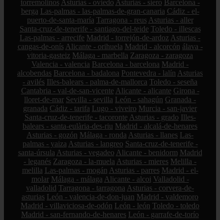
torremolinos
Asturias - oviedo
Asturias - siero
Barcelona -
berga
Las-palmas - las-palmas-de-gran-canaria
Cádiz - el-
puerto-de-santa-maría
Tarragona - reus
Asturias - aller
Santa-cruz-de-tenerife - santiago-del-teide
Toledo - illescas
Las-palmas - arrecife
Madrid - torrejón-de-ardoz
Asturias -
cangas-de-onís
Alicante - orihuela
Madrid - alcorcón
álava -
vitoria-gasteiz
Málaga - marbella
Zaragoza - zaragoza
Valencia - valencia
Barcelona - barcelona
Madrid -
alcobendas
Barcelona - badalona
Pontevedra - lalín
Asturias
- avilés
Illes-balears - palma-de-mallorca
Toledo - seseña
Cantabria - val-de-san-vicente
Alicante - alicante
Girona -
lloret-de-mar
Sevilla - sevilla
León - sahagún
Granada -
granada
Cádiz - tarifa
Lugo - viveiro
Murcia - san-javier
Santa-cruz-de-tenerife - tacoronte
Asturias - grado
Illes-
balears - santa-eulària-des-riu
Madrid - alcalá-de-henares
Asturias - gozón
Málaga - ronda
Asturias - llanes
Las-
palmas - yaiza
Asturias - langreo
Santa-cruz-de-tenerife -
santa-úrsula
Asturias - vegadeo
Alicante - benidorm
Madrid
- leganés
Zaragoza - la-muela
Asturias - mieres
Melilla -
melilla
Las-palmas - mogán
Asturias - parres
Madrid - el-
molar
Málaga - málaga
Alicante - alcoi
Valladolid -
valladolid
Tarragona - tarragona
Asturias - corvera-de-
asturias
León - valencia-de-don-juan
Madrid - valdemoro
Madrid - villaviciosa-de-odón
León - león
Toledo - toledo
Madrid - san-fernando-de-henares
León - garrafe-de-torío