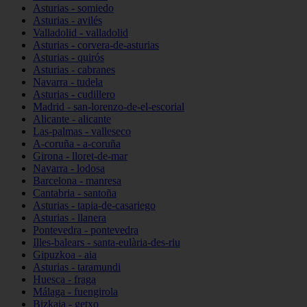
Asturias - somiedo
Asturias - avilés
Valladolid - valladolid
Asturias - corvera-de-asturias
Asturias - quirós
Asturias - cabranes
Navarra - tudela
Asturias - cudillero
Madrid - san-lorenzo-de-el-escorial
Alicante - alicante
Las-palmas - valleseco
A-coruña - a-coruña
Girona - lloret-de-mar
Navarra - lodosa
Barcelona - manresa
Cantabria - santoña
Asturias - tapia-de-casariego
Asturias - llanera
Pontevedra - pontevedra
Illes-balears - santa-eulària-des-riu
Gipuzkoa - aia
Asturias - taramundi
Huesca - fraga
Málaga - fuengirola
Bizkaia - getxo