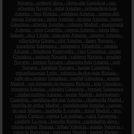
Navarra - erriberri
álava - ribera-alta
Gipuzkoa - san-
sebastián
Navarra - galar
Asturias - peñamellera-baja
Asturias - lena
Bizkaia - galdakao
Asturias - cangas-del-
narcea
Zaragoza - utebo
Asturias - laviana
Asturias - parres
Gipuzkoa - azpeitia
Asturias - colunga
Madrid - guadarrama
Asturias - siero
Castellón - orpesa
Asturias - navia
Illes-
balears - inca
Lleida - naut-aran
Asturias - langreo
Asturias -
villaviciosa
Girona - olot
Asturias - llanes
Navarra -
pamplona
Salamanca - salamanca
Valladolid - zaratán
Alicante - benidorm
Pontevedra - vigo
Gipuzkoa - zerain
Gipuzkoa - andoain
Navarra - valtierra
Navarra - gesalatz
Navarra - larraun
Navarra - abaurrea-baja
Asturias - onís
Navarra - barañain
Navarra - baztan
Cantabria -
entrambasaguas
León - valencia-de-don-juan
Bizkaia -
valle-de-carranza
Gipuzkoa - usurbil
Gipuzkoa - urnieta
Madrid - san-fernando-de-henares
Bizkaia - loiu
Gipuzkoa -
errenteria
Asturias - cabrales
Gipuzkoa - hernani
Salamanca
- ciudad-rodrigo
Asturias - gozón
Madrid - torrelodones
Cantabria - santillana-del-mar
Asturias - ribadesella
Madrid -
torrejón-de-ardoz
Madrid - majadahonda
Asturias - cangas-
de-onís
Málaga - marbella
A-coruña - ferrol
Madrid - tres-
cantos
Cuenca - cuenca
Las-palmas - yaiza
Tarragona -
cambrils
La-rioja - logroño
Burgos - cardeñadijo
álava -
vitoria-gasteiz
Bizkaia - bilbao
Valencia - gandia
Valencia -
valencia
Barcelona - barcelona
Madrid - madrid
Burgos -