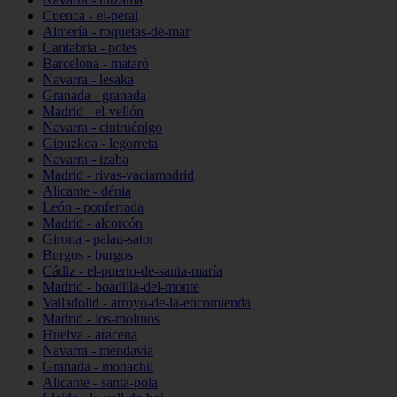
Cuenca - el-peral
Almería - roquetas-de-mar
Cantabria - potes
Barcelona - mataró
Navarra - lesaka
Granada - granada
Madrid - el-vellón
Navarra - cintruénigo
Gipuzkoa - legorreta
Navarra - izaba
Madrid - rivas-vaciamadrid
Alicante - dénia
León - ponferrada
Madrid - alcorcón
Girona - palau-sator
Burgos - burgos
Cádiz - el-puerto-de-santa-maría
Madrid - boadilla-del-monte
Valladolid - arroyo-de-la-encomienda
Madrid - los-molinos
Huelva - aracena
Navarra - mendavia
Granada - monachil
Alicante - santa-pola