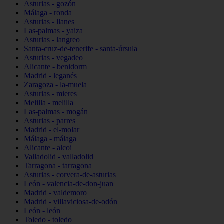
Asturias - gozón
Málaga - ronda
Asturias - llanes
Las-palmas - yaiza
Asturias - langreo
Santa-cruz-de-tenerife - santa-úrsula
Asturias - vegadeo
Alicante - benidorm
Madrid - leganés
Zaragoza - la-muela
Asturias - mieres
Melilla - melilla
Las-palmas - mogán
Asturias - parres
Madrid - el-molar
Málaga - málaga
Alicante - alcoi
Valladolid - valladolid
Tarragona - tarragona
Asturias - corvera-de-asturias
León - valencia-de-don-juan
Madrid - valdemoro
Madrid - villaviciosa-de-odón
León - león
Toledo - toledo