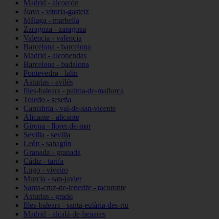
Madrid - alcorcón
álava - vitoria-gasteiz
Málaga - marbella
Zaragoza - zaragoza
Valencia - valencia
Barcelona - barcelona
Madrid - alcobendas
Barcelona - badalona
Pontevedra - lalín
Asturias - avilés
Illes-balears - palma-de-mallorca
Toledo - seseña
Cantabria - val-de-san-vicente
Alicante - alicante
Girona - lloret-de-mar
Sevilla - sevilla
León - sahagún
Granada - granada
Cádiz - tarifa
Lugo - viveiro
Murcia - san-javier
Santa-cruz-de-tenerife - tacoronte
Asturias - grado
Illes-balears - santa-eulària-des-riu
Madrid - alcalá-de-henares