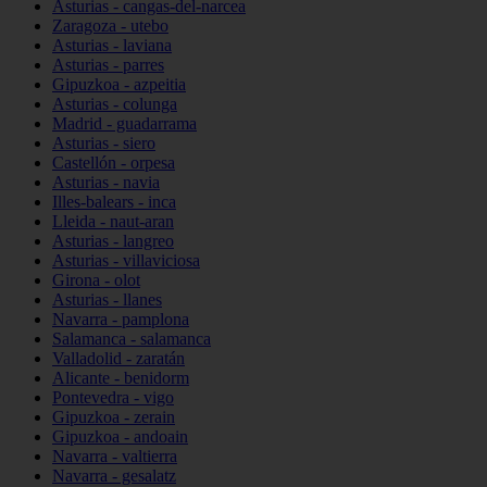
Asturias - cangas-del-narcea
Zaragoza - utebo
Asturias - laviana
Asturias - parres
Gipuzkoa - azpeitia
Asturias - colunga
Madrid - guadarrama
Asturias - siero
Castellón - orpesa
Asturias - navia
Illes-balears - inca
Lleida - naut-aran
Asturias - langreo
Asturias - villaviciosa
Girona - olot
Asturias - llanes
Navarra - pamplona
Salamanca - salamanca
Valladolid - zaratán
Alicante - benidorm
Pontevedra - vigo
Gipuzkoa - zerain
Gipuzkoa - andoain
Navarra - valtierra
Navarra - gesalatz