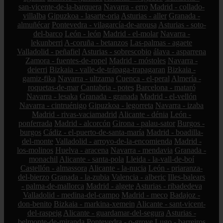
san-vicente-de-la-barquera
Navarra - erro
Madrid - collado-
villalba
Gipuzkoa - lasarte-oria
Asturias - aller
Granada -
almuñécar
Pontevedra - vilagarcía-de-arousa
Asturias - soto-
del-barco
León - león
Madrid - el-molar
Navarra -
lekunberri
A-coruña - betanzos
Las-palmas - agaete
Valladolid - peñafiel
Asturias - sobrescobio
álava - asparrena
Zamora - fuentes-de-ropel
Madrid - móstoles
Navarra -
deierri
Bizkaia - valle-de-trápaga-trapagaran
Bizkaia -
gamiz-fika
Navarra - ultzama
Cuenca - el-peral
Almería -
roquetas-de-mar
Cantabria - potes
Barcelona - mataró
Navarra - lesaka
Granada - granada
Madrid - el-vellón
Navarra - cintruénigo
Gipuzkoa - legorreta
Navarra - izaba
Madrid - rivas-vaciamadrid
Alicante - dénia
León -
ponferrada
Madrid - alcorcón
Girona - palau-sator
Burgos -
burgos
Cádiz - el-puerto-de-santa-maría
Madrid - boadilla-
del-monte
Valladolid - arroyo-de-la-encomienda
Madrid -
los-molinos
Huelva - aracena
Navarra - mendavia
Granada -
monachil
Alicante - santa-pola
Lleida - la-vall-de-boí
Castellón - almassora
Alicante - la-nucia
León - priaranza-
del-bierzo
Granada - la-zubia
Valencia - alberic
Illes-balears
- palma-de-mallorca
Madrid - algete
Asturias - ribadedeva
Valladolid - medina-del-campo
Madrid - meco
Badajoz -
don-benito
Bizkaia - markina-xemein
Alicante - sant-vicent-
del-raspeig
Alicante - guardamar-del-segura
Asturias -
belmonte-de-miranda
Pontevedra - o-grove
Lugo - barreiros