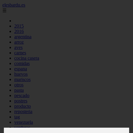
elesbardu.es
☰
2015
2016
argentina
arroz
aves
carnes
cocina casera
comidas
espana
huevos
mariscos
otros
pasta
pescado
postres
producto
reposteria
tag
venezuela
verduras
vocabulario de cocina