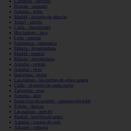
Cantabria - meruelo
Bizkaia - santurtzi
Asturias - gijón
Madrid - pozuelo-de-alarcón
Teruel - sarrión
Cádiz - algodonales
Illes-balears - inca
León - astorga
Salamanca - salamanca
Málaga - benalmádena
Madrid - madrid
Málaga - torremolinos
Asturias - oviedo
Asturias - siero
Barcelona - berga
Las-palmas - las-palmas-de-gran-canaria
Cádiz - el-puerto-de-santa-maría
Tarragona - reus
Asturias - aller
Santa-cruz-de-tenerife - santiago-del-teide
Toledo - illescas
Las-palmas - arrecife
Madrid - torrejón-de-ardoz
Asturias - cangas-de-onís
Alicante - orihuela