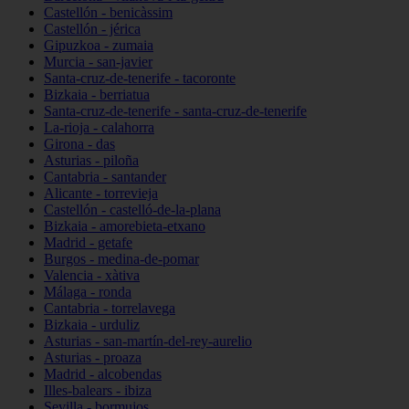
Castellón - benicàssim
Castellón - jérica
Gipuzkoa - zumaia
Murcia - san-javier
Santa-cruz-de-tenerife - tacoronte
Bizkaia - berriatua
Santa-cruz-de-tenerife - santa-cruz-de-tenerife
La-rioja - calahorra
Girona - das
Asturias - piloña
Cantabria - santander
Alicante - torrevieja
Castellón - castelló-de-la-plana
Bizkaia - amorebieta-etxano
Madrid - getafe
Burgos - medina-de-pomar
Valencia - xàtiva
Málaga - ronda
Cantabria - torrelavega
Bizkaia - urduliz
Asturias - san-martín-del-rey-aurelio
Asturias - proaza
Madrid - alcobendas
Illes-balears - ibiza
Sevilla - bormujos