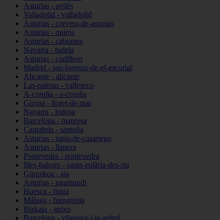
Asturias - avilés
Valladolid - valladolid
Asturias - corvera-de-asturias
Asturias - quirós
Asturias - cabranes
Navarra - tudela
Asturias - cudillero
Madrid - san-lorenzo-de-el-escorial
Alicante - alicante
Las-palmas - valleseco
A-coruña - a-coruña
Girona - lloret-de-mar
Navarra - lodosa
Barcelona - manresa
Cantabria - santoña
Asturias - tapia-de-casariego
Asturias - llanera
Pontevedra - pontevedra
Illes-balears - santa-eulària-des-riu
Gipuzkoa - aia
Asturias - taramundi
Huesca - fraga
Málaga - fuengirola
Bizkaia - getxo
Barcelona - vilanova-i-la-geltrú