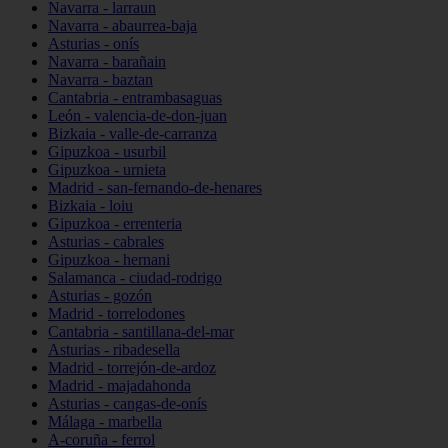
Navarra - larraun
Navarra - abaurrea-baja
Asturias - onís
Navarra - barañain
Navarra - baztan
Cantabria - entrambasaguas
León - valencia-de-don-juan
Bizkaia - valle-de-carranza
Gipuzkoa - usurbil
Gipuzkoa - urnieta
Madrid - san-fernando-de-henares
Bizkaia - loiu
Gipuzkoa - errenteria
Asturias - cabrales
Gipuzkoa - hernani
Salamanca - ciudad-rodrigo
Asturias - gozón
Madrid - torrelodones
Cantabria - santillana-del-mar
Asturias - ribadesella
Madrid - torrejón-de-ardoz
Madrid - majadahonda
Asturias - cangas-de-onís
Málaga - marbella
A-coruña - ferrol