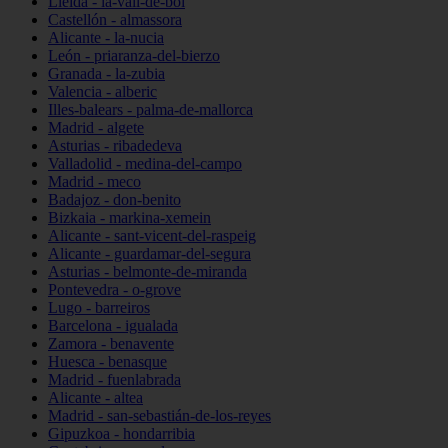
Lleida - la-vall-de-boí
Castellón - almassora
Alicante - la-nucia
León - priaranza-del-bierzo
Granada - la-zubia
Valencia - alberic
Illes-balears - palma-de-mallorca
Madrid - algete
Asturias - ribadedeva
Valladolid - medina-del-campo
Madrid - meco
Badajoz - don-benito
Bizkaia - markina-xemein
Alicante - sant-vicent-del-raspeig
Alicante - guardamar-del-segura
Asturias - belmonte-de-miranda
Pontevedra - o-grove
Lugo - barreiros
Barcelona - igualada
Zamora - benavente
Huesca - benasque
Madrid - fuenlabrada
Alicante - altea
Madrid - san-sebastián-de-los-reyes
Gipuzkoa - hondarribia