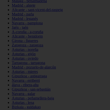
Málaga - benalmádena
Madrid - algete
Alicante - sant-vicent-del-raspeig
Madrid - parla
Madrid - leganés
Navarra - pamplona
Jaén - jaén
A-coruña - a-coruña
Alicante - benidorm
Girona - figueres
Zaragoza - zaragoza
Asturias - noreña
Asturias - gijón
Asturias - oviedo
Tarragona - tarragona
Madrid - pozuelo-de-alarcón
Asturias - mieres
Gipuzkoa - astigarraga
Navarra - erriberri
álava - ribera-alta
Gipuzkoa - san-sebastián
Navarra - galar
Asturias - peñamellera-baja
Asturias - lena
Bizkaia - galdakao