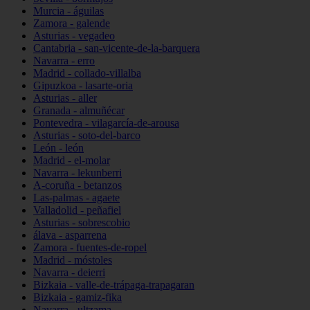
Murcia - águilas
Zamora - galende
Asturias - vegadeo
Cantabria - san-vicente-de-la-barquera
Navarra - erro
Madrid - collado-villalba
Gipuzkoa - lasarte-oria
Asturias - aller
Granada - almuñécar
Pontevedra - vilagarcía-de-arousa
Asturias - soto-del-barco
León - león
Madrid - el-molar
Navarra - lekunberri
A-coruña - betanzos
Las-palmas - agaete
Valladolid - peñafiel
Asturias - sobrescobio
álava - asparrena
Zamora - fuentes-de-ropel
Madrid - móstoles
Navarra - deierri
Bizkaia - valle-de-trápaga-trapagaran
Bizkaia - gamiz-fika
Navarra - ultzama