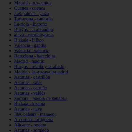
Madrid - tres-cantos
Cuenca - cuenca
Las-palmas - yaiza
Tarragona - cambrils
La-rioja - logroño
Burgos - cardeñadijo
álava - vitoria-gasteiz
Bizkaia - bilbao
Valencia - gandia
Valencia - valencia
Barcelona - barcelona
Madrid - madrid
Burgos - revilla-y-la-ahedo
Madrid - las-rozas-de-madrid
Asturias - castrillón
Asturias - salas
Asturias - carreño
Asturias - valdés
Zamora - puebla-de-sanabria
Bizkaia - lezama
Asturias - nava
Illes-balears - manacor
A-coruña - ortigueira
Alicante - ondara
Asturias - somiedo