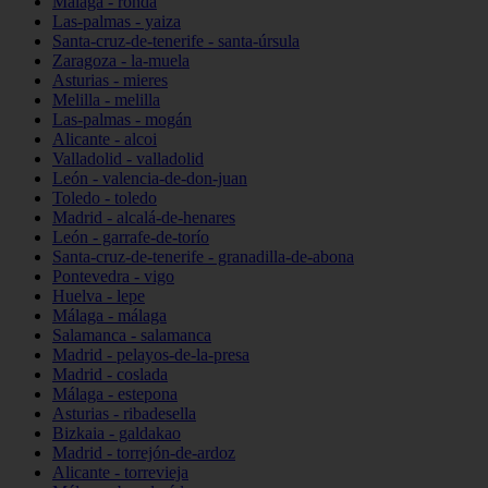
Málaga - ronda
Las-palmas - yaiza
Santa-cruz-de-tenerife - santa-úrsula
Zaragoza - la-muela
Asturias - mieres
Melilla - melilla
Las-palmas - mogán
Alicante - alcoi
Valladolid - valladolid
León - valencia-de-don-juan
Toledo - toledo
Madrid - alcalá-de-henares
León - garrafe-de-torío
Santa-cruz-de-tenerife - granadilla-de-abona
Pontevedra - vigo
Huelva - lepe
Málaga - málaga
Salamanca - salamanca
Madrid - pelayos-de-la-presa
Madrid - coslada
Málaga - estepona
Asturias - ribadesella
Bizkaia - galdakao
Madrid - torrejón-de-ardoz
Alicante - torrevieja