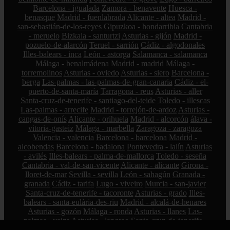
Barcelona - igualada
Zamora - benavente
Huesca -
benasque
Madrid - fuenlabrada
Alicante - altea
Madrid -
san-sebastián-de-los-reyes
Gipuzkoa - hondarribia
Cantabria
- meruelo
Bizkaia - santurtzi
Asturias - gijón
Madrid -
pozuelo-de-alarcón
Teruel - sarrión
Cádiz - algodonales
Illes-balears - inca
León - astorga
Salamanca - salamanca
Málaga - benalmádena
Madrid - madrid
Málaga -
torremolinos
Asturias - oviedo
Asturias - siero
Barcelona -
berga
Las-palmas - las-palmas-de-gran-canaria
Cádiz - el-
puerto-de-santa-maría
Tarragona - reus
Asturias - aller
Santa-cruz-de-tenerife - santiago-del-teide
Toledo - illescas
Las-palmas - arrecife
Madrid - torrejón-de-ardoz
Asturias -
cangas-de-onís
Alicante - orihuela
Madrid - alcorcón
álava -
vitoria-gasteiz
Málaga - marbella
Zaragoza - zaragoza
Valencia - valencia
Barcelona - barcelona
Madrid -
alcobendas
Barcelona - badalona
Pontevedra - lalín
Asturias
- avilés
Illes-balears - palma-de-mallorca
Toledo - seseña
Cantabria - val-de-san-vicente
Alicante - alicante
Girona -
lloret-de-mar
Sevilla - sevilla
León - sahagún
Granada -
granada
Cádiz - tarifa
Lugo - viveiro
Murcia - san-javier
Santa-cruz-de-tenerife - tacoronte
Asturias - grado
Illes-
balears - santa-eulària-des-riu
Madrid - alcalá-de-henares
Asturias - gozón
Málaga - ronda
Asturias - llanes
Las-
palmas - yaiza
Asturias - langreo
Santa-cruz-de-tenerife -
santa-úrsula
Asturias - vegadeo
Alicante - benidorm
Madrid