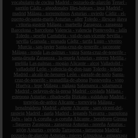
vocabulario de cocina
Madrid - pozuelo-de-alarcón
Teruel -
sarrión
Cádiz - algodonales
Illes-balears - inca
Madrid -
madrid
Málaga - torremolinos
Asturias - oviedo
Cádiz - el-
puerto-de-santa-maría
Asturias - aller
Toledo - illescas
álava
- vitoria-gasteiz
Málaga - marbella
Zaragoza - zaragoza
Barcelona - barcelona
Valencia - valencia
Pontevedra - lalín
Toledo - seseña
Cantabria - val-de-san-vicente
Sevilla -
sevilla
Granada - granada
Cádiz - tarifa
Lugo - viveiro
Murcia - san-javier
Santa-cruz-de-tenerife - tacoronte
Málaga - ronda
Las-palmas - yaiza
Santa-cruz-de-tenerife -
santa-úrsula
Zaragoza - la-muela
Asturias - mieres
Melilla -
melilla
Las-palmas - mogán
Alicante - alcoi
Valladolid -
valladolid
León - valencia-de-don-juan
Toledo - toledo
Madrid - alcalá-de-henares
León - garrafe-de-torío
Santa-
cruz-de-tenerife - granadilla-de-abona
Pontevedra - vigo
Huelva - lepe
Málaga - málaga
Salamanca - salamanca
Madrid - pelayos-de-la-presa
Madrid - coslada
Málaga -
estepona
Asturias - ribadesella
Bizkaia - galdakao
Madrid -
torrejón-de-ardoz
Alicante - torrevieja
Málaga -
benalmádena
Madrid - algete
Alicante - sant-vicent-del-
raspeig
Madrid - parla
Madrid - leganés
Navarra - pamplona
Jaén - jaén
A-coruña - a-coruña
Alicante - benidorm
Girona
- figueres
Zaragoza - zaragoza
Asturias - noreña
Asturias -
gijón
Asturias - oviedo
Tarragona - tarragona
Madrid -
pozuelo-de-alarcón
Asturias - mieres
Gipuzkoa - astigarraga