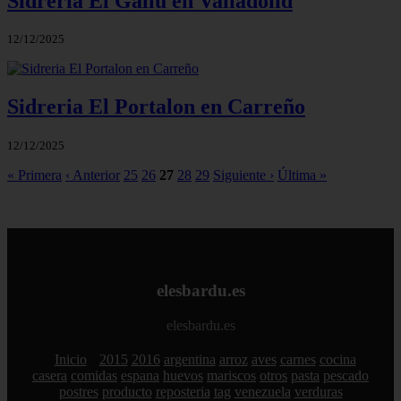
Sidreria El Gallu en Valladolid
12/12/2025
Sidreria El Portalon en Carreño
12/12/2025
« Primera
‹ Anterior
25
26
27
28
29
Siguiente ›
Última »
elesbardu.es
elesbardu.es
Inicio
2015
2016
argentina
arroz
aves
carnes
cocina
casera
comidas
espana
huevos
mariscos
otros
pasta
pescado
postres
producto
reposteria
tag
venezuela
verduras