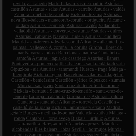
revilla-y-la-ahedo
Madrid - las-rozas-de-madrid
Asturias -
castrillón
Asturias - salas
Asturias - carreño
Asturias - valdés
Zamora - puebla-de-sanabria
Bizkaia - lezama
Asturias -
nava
Illes-balears - manacor
A-coruña - ortigueira
Alicante -
ondara
Asturias - somiedo
Asturias - avilés
Valladolid -
valladolid
Asturias - corvera-de-asturias
Asturias - quirós
Asturias - cabranes
Navarra - tudela
Asturias - cudillero
Madrid - san-lorenzo-de-el-escorial
Alicante - alicante
Las-
palmas - valleseco
A-coruña - a-coruña
Girona - lloret-de-
mar
Navarra - lodosa
Barcelona - manresa
Cantabria -
santoña
Asturias - tapia-de-casariego
Asturias - llanera
Pontevedra - pontevedra
Illes-balears - santa-eulària-des-riu
Gipuzkoa - aia
Asturias - taramundi
Huesca - fraga
Málaga -
fuengirola
Bizkaia - getxo
Barcelona - vilanova-i-la-geltrú
Castellón - benicàssim
Castellón - jérica
Gipuzkoa - zumaia
Murcia - san-javier
Santa-cruz-de-tenerife - tacoronte
Bizkaia - berriatua
Santa-cruz-de-tenerife - santa-cruz-de-
tenerife
La-rioja - calahorra
Girona - das
Asturias - piloña
Cantabria - santander
Alicante - torrevieja
Castellón -
castelló-de-la-plana
Bizkaia - amorebieta-etxano
Madrid -
getafe
Burgos - medina-de-pomar
Valencia - xàtiva
Málaga -
ronda
Cantabria - torrelavega
Bizkaia - urduliz
Asturias -
san-martín-del-rey-aurelio
Asturias - proaza
Madrid -
alcobendas
Illes-balears - ibiza
Sevilla - bormujos
Murcia -
águilas
Zamora - galende
Asturias - vegadeo
Cantabria -