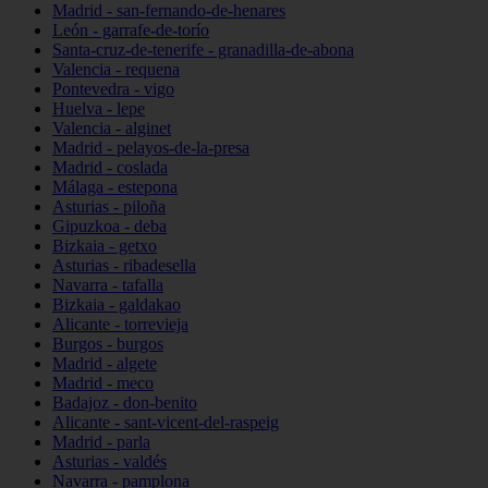
Madrid - san-fernando-de-henares
León - garrafe-de-torío
Santa-cruz-de-tenerife - granadilla-de-abona
Valencia - requena
Pontevedra - vigo
Huelva - lepe
Valencia - alginet
Madrid - pelayos-de-la-presa
Madrid - coslada
Málaga - estepona
Asturias - piloña
Gipuzkoa - deba
Bizkaia - getxo
Asturias - ribadesella
Navarra - tafalla
Bizkaia - galdakao
Alicante - torrevieja
Burgos - burgos
Madrid - algete
Madrid - meco
Badajoz - don-benito
Alicante - sant-vicent-del-raspeig
Madrid - parla
Asturias - valdés
Navarra - pamplona