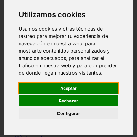
Madrid - pozuelo-de-alarcón
Teruel - sarrión
Utilizamos cookies
Cádiz - algodonales
Illes-balears - inca
Madrid - madrid
Usamos cookies y otras técnicas de
Málaga - torremolinos
rastreo para mejorar tu experiencia de
Asturias - oviedo
navegación en nuestra web, para
Cádiz - el-puerto-de-santa-maría
Asturias - aller
mostrarte contenidos personalizados y
Toledo - illescas
anuncios adecuados, para analizar el
álava - vitoria-gasteiz
tráfico en nuestra web y para comprender
Málaga - marbella
Zaragoza - zaragoza
de donde llegan nuestros visitantes.
Barcelona - barcelona
Valencia - valencia
Pontevedra - lalín
Aceptar
Toledo - seseña
Cantabria - val-de-san-vicente
Rechazar
Sevilla - sevilla
Granada - granada
Configurar
Cádiz - tarifa
Lugo - viveiro
Murcia - san-javier
Santa-cruz-de-tenerife - tacoronte