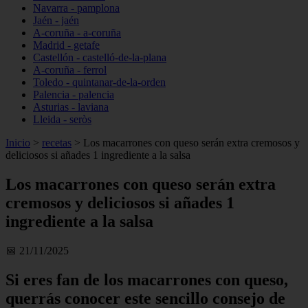
Navarra - pamplona
Jaén - jaén
A-coruña - a-coruña
Madrid - getafe
Castellón - castelló-de-la-plana
A-coruña - ferrol
Toledo - quintanar-de-la-orden
Palencia - palencia
Asturias - laviana
Lleida - seròs
Inicio
>
recetas
>
Los macarrones con queso serán extra cremosos y
deliciosos si añades 1 ingrediente a la salsa
Los macarrones con queso serán extra
cremosos y deliciosos si añades 1
ingrediente a la salsa
📅 21/11/2025
Si eres fan de los macarrones con queso,
querrás conocer este sencillo consejo de