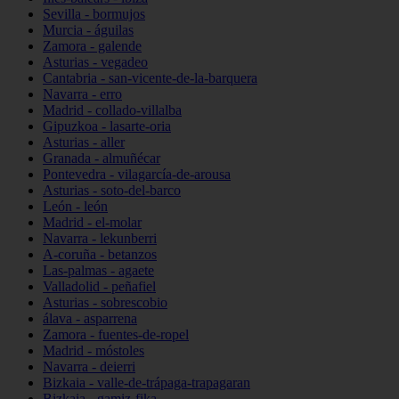
Sevilla - bormujos
Murcia - águilas
Zamora - galende
Asturias - vegadeo
Cantabria - san-vicente-de-la-barquera
Navarra - erro
Madrid - collado-villalba
Gipuzkoa - lasarte-oria
Asturias - aller
Granada - almuñécar
Pontevedra - vilagarcía-de-arousa
Asturias - soto-del-barco
León - león
Madrid - el-molar
Navarra - lekunberri
A-coruña - betanzos
Las-palmas - agaete
Valladolid - peñafiel
Asturias - sobrescobio
álava - asparrena
Zamora - fuentes-de-ropel
Madrid - móstoles
Navarra - deierri
Bizkaia - valle-de-trápaga-trapagaran
Bizkaia - gamiz-fika