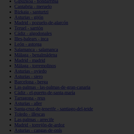
Gipuzkoa - hondarribia
Cantabria - meruelo
Bizkaia - santurtzi
Asturias - gijón
Madrid - pozuelo-de-alarcón
Teruel - sarrión
Cádiz - algodonales
Illes-balears - inca
León - astorga
Salamanca - salamanca
Málaga - benalmádena
Madrid - madrid
Málaga - torremolinos
Asturias - oviedo
Asturias - siero
Barcelona - berga
Las-palmas - las-palmas-de-gran-canaria
Cádiz - el-puerto-de-santa-maría
Tarragona - reus
Asturias - aller
Santa-cruz-de-tenerife - santiago-del-teide
Toledo - illescas
Las-palmas - arrecife
Madrid - torrejón-de-ardoz
Asturias - cangas-de-onís