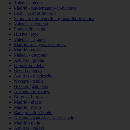
Toledo - toledo
Madrid - san-fernando-de-henares
León - garrafe-de-torío
Santa-cruz-de-tenerife - granadilla-de-abona
Valencia - requena
Pontevedra - vigo
Huelva - lepe
Valencia - alginet
Madrid - pelayos-de-la-presa
Madrid - coslada
Málaga - estepona
Asturias - piloña
Gipuzkoa - deba
Bizkaia - getxo
Asturias - ribadesella
Navarra - tafalla
Bizkaia - galdakao
Alicante - torrevieja
Burgos - burgos
Madrid - algete
Madrid - meco
Badajoz - don-benito
Alicante - sant-vicent-del-raspeig
Madrid - parla
Asturias - valdés