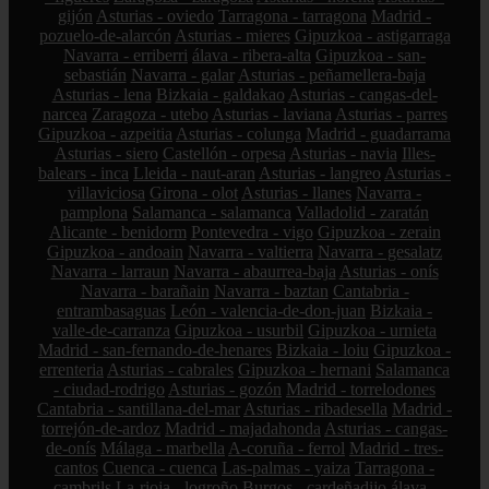
gijón
Asturias - oviedo
Tarragona - tarragona
Madrid -
pozuelo-de-alarcón
Asturias - mieres
Gipuzkoa - astigarraga
Navarra - erriberri
álava - ribera-alta
Gipuzkoa - san-
sebastián
Navarra - galar
Asturias - peñamellera-baja
Asturias - lena
Bizkaia - galdakao
Asturias - cangas-del-
narcea
Zaragoza - utebo
Asturias - laviana
Asturias - parres
Gipuzkoa - azpeitia
Asturias - colunga
Madrid - guadarrama
Asturias - siero
Castellón - orpesa
Asturias - navia
Illes-
balears - inca
Lleida - naut-aran
Asturias - langreo
Asturias -
villaviciosa
Girona - olot
Asturias - llanes
Navarra -
pamplona
Salamanca - salamanca
Valladolid - zaratán
Alicante - benidorm
Pontevedra - vigo
Gipuzkoa - zerain
Gipuzkoa - andoain
Navarra - valtierra
Navarra - gesalatz
Navarra - larraun
Navarra - abaurrea-baja
Asturias - onís
Navarra - barañain
Navarra - baztan
Cantabria -
entrambasaguas
León - valencia-de-don-juan
Bizkaia -
valle-de-carranza
Gipuzkoa - usurbil
Gipuzkoa - urnieta
Madrid - san-fernando-de-henares
Bizkaia - loiu
Gipuzkoa -
errenteria
Asturias - cabrales
Gipuzkoa - hernani
Salamanca
- ciudad-rodrigo
Asturias - gozón
Madrid - torrelodones
Cantabria - santillana-del-mar
Asturias - ribadesella
Madrid -
torrejón-de-ardoz
Madrid - majadahonda
Asturias - cangas-
de-onís
Málaga - marbella
A-coruña - ferrol
Madrid - tres-
cantos
Cuenca - cuenca
Las-palmas - yaiza
Tarragona -
cambrils
La-rioja - logroño
Burgos - cardeñadijo
álava -