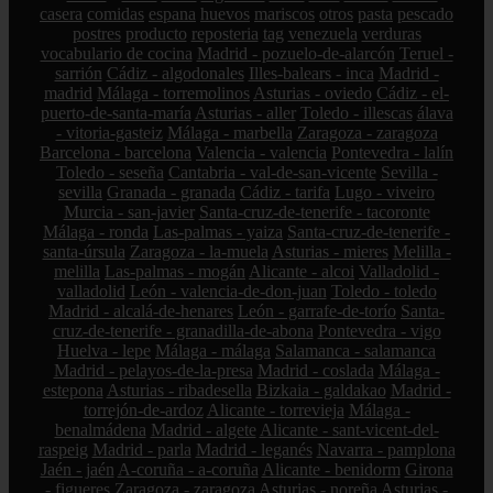
casera
comidas
espana
huevos
mariscos
otros
pasta
pescado
postres
producto
reposteria
tag
venezuela
verduras
vocabulario de cocina
Madrid - pozuelo-de-alarcón
Teruel -
sarrión
Cádiz - algodonales
Illes-balears - inca
Madrid -
madrid
Málaga - torremolinos
Asturias - oviedo
Cádiz - el-
puerto-de-santa-maría
Asturias - aller
Toledo - illescas
álava
- vitoria-gasteiz
Málaga - marbella
Zaragoza - zaragoza
Barcelona - barcelona
Valencia - valencia
Pontevedra - lalín
Toledo - seseña
Cantabria - val-de-san-vicente
Sevilla -
sevilla
Granada - granada
Cádiz - tarifa
Lugo - viveiro
Murcia - san-javier
Santa-cruz-de-tenerife - tacoronte
Málaga - ronda
Las-palmas - yaiza
Santa-cruz-de-tenerife -
santa-úrsula
Zaragoza - la-muela
Asturias - mieres
Melilla -
melilla
Las-palmas - mogán
Alicante - alcoi
Valladolid -
valladolid
León - valencia-de-don-juan
Toledo - toledo
Madrid - alcalá-de-henares
León - garrafe-de-torío
Santa-
cruz-de-tenerife - granadilla-de-abona
Pontevedra - vigo
Huelva - lepe
Málaga - málaga
Salamanca - salamanca
Madrid - pelayos-de-la-presa
Madrid - coslada
Málaga -
estepona
Asturias - ribadesella
Bizkaia - galdakao
Madrid -
torrejón-de-ardoz
Alicante - torrevieja
Málaga -
benalmádena
Madrid - algete
Alicante - sant-vicent-del-
raspeig
Madrid - parla
Madrid - leganés
Navarra - pamplona
Jaén - jaén
A-coruña - a-coruña
Alicante - benidorm
Girona
- figueres
Zaragoza - zaragoza
Asturias - noreña
Asturias -