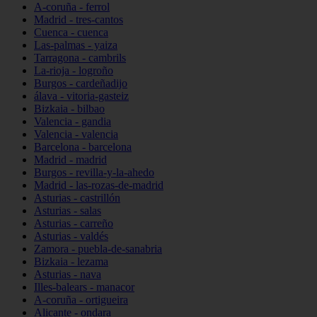
A-coruña - ferrol
Madrid - tres-cantos
Cuenca - cuenca
Las-palmas - yaiza
Tarragona - cambrils
La-rioja - logroño
Burgos - cardeñadijo
álava - vitoria-gasteiz
Bizkaia - bilbao
Valencia - gandia
Valencia - valencia
Barcelona - barcelona
Madrid - madrid
Burgos - revilla-y-la-ahedo
Madrid - las-rozas-de-madrid
Asturias - castrillón
Asturias - salas
Asturias - carreño
Asturias - valdés
Zamora - puebla-de-sanabria
Bizkaia - lezama
Asturias - nava
Illes-balears - manacor
A-coruña - ortigueira
Alicante - ondara