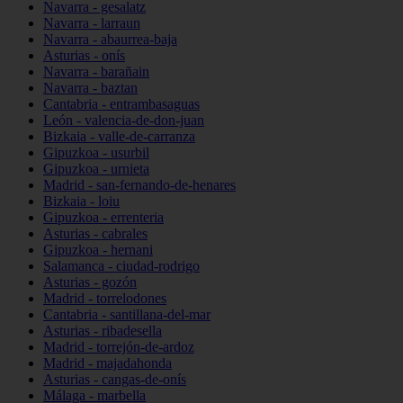
Navarra - gesalatz
Navarra - larraun
Navarra - abaurrea-baja
Asturias - onís
Navarra - barañain
Navarra - baztan
Cantabria - entrambasaguas
León - valencia-de-don-juan
Bizkaia - valle-de-carranza
Gipuzkoa - usurbil
Gipuzkoa - urnieta
Madrid - san-fernando-de-henares
Bizkaia - loiu
Gipuzkoa - errenteria
Asturias - cabrales
Gipuzkoa - hernani
Salamanca - ciudad-rodrigo
Asturias - gozón
Madrid - torrelodones
Cantabria - santillana-del-mar
Asturias - ribadesella
Madrid - torrejón-de-ardoz
Madrid - majadahonda
Asturias - cangas-de-onís
Málaga - marbella