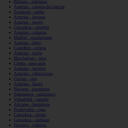
Bizkaia - galdakao
Asturias - cangas-del-narcea
Zaragoza - utebo
Asturias - laviana
Asturias - parres
Gipuzkoa - azpeitia
Asturias - colunga
Madrid - guadarrama
Asturias - siero
Castellón - orpesa
Asturias - navia
Illes-balears - inca
Lleida - naut-aran
Asturias - langreo
Asturias - villaviciosa
Girona - olot
Asturias - llanes
Navarra - pamplona
Salamanca - salamanca
Valladolid - zaratán
Alicante - benidorm
Pontevedra - vigo
Gipuzkoa - zerain
Gipuzkoa - andoain
Navarra - valtierra