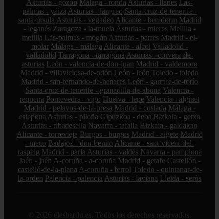
Asturias - gozón
Málaga - ronda
Asturias - llanes
Las-
palmas - yaiza
Asturias - langreo
Santa-cruz-de-tenerife -
santa-úrsula
Asturias - vegadeo
Alicante - benidorm
Madrid
- leganés
Zaragoza - la-muela
Asturias - mieres
Melilla -
melilla
Las-palmas - mogán
Asturias - parres
Madrid - el-
molar
Málaga - málaga
Alicante - alcoi
Valladolid -
valladolid
Tarragona - tarragona
Asturias - corvera-de-
asturias
León - valencia-de-don-juan
Madrid - valdemoro
Madrid - villaviciosa-de-odón
León - león
Toledo - toledo
Madrid - san-fernando-de-henares
León - garrafe-de-torío
Santa-cruz-de-tenerife - granadilla-de-abona
Valencia -
requena
Pontevedra - vigo
Huelva - lepe
Valencia - alginet
Madrid - pelayos-de-la-presa
Madrid - coslada
Málaga -
estepona
Asturias - piloña
Gipuzkoa - deba
Bizkaia - getxo
Asturias - ribadesella
Navarra - tafalla
Bizkaia - galdakao
Alicante - torrevieja
Burgos - burgos
Madrid - algete
Madrid
- meco
Badajoz - don-benito
Alicante - sant-vicent-del-
raspeig
Madrid - parla
Asturias - valdés
Navarra - pamplona
Jaén - jaén
A-coruña - a-coruña
Madrid - getafe
Castellón -
castelló-de-la-plana
A-coruña - ferrol
Toledo - quintanar-de-
la-orden
Palencia - palencia
Asturias - laviana
Lleida - seròs
© 2026 elesbardu.es. Todos los derechos reservados.