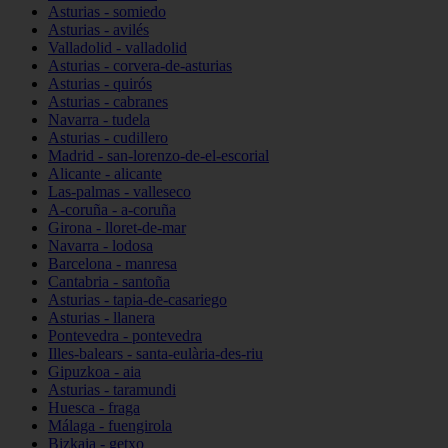
Asturias - somiedo
Asturias - avilés
Valladolid - valladolid
Asturias - corvera-de-asturias
Asturias - quirós
Asturias - cabranes
Navarra - tudela
Asturias - cudillero
Madrid - san-lorenzo-de-el-escorial
Alicante - alicante
Las-palmas - valleseco
A-coruña - a-coruña
Girona - lloret-de-mar
Navarra - lodosa
Barcelona - manresa
Cantabria - santoña
Asturias - tapia-de-casariego
Asturias - llanera
Pontevedra - pontevedra
Illes-balears - santa-eulària-des-riu
Gipuzkoa - aia
Asturias - taramundi
Huesca - fraga
Málaga - fuengirola
Bizkaia - getxo