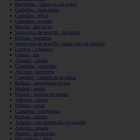
Barcelona - vilanova-i-la-geltrú
Castellón - benicàssim
Castellón - jérica
Gipuzkoa - zumaia
Murcia - san-javier
Santa-cruz-de-tenerife - tacoronte
Bizkaia - berriatua
Santa-cruz-de-tenerife - santa-cruz-de-tenerife
La-rioja - calahorra
Girona - das
Asturias - piloña
Cantabria - santander
Alicante - torrevieja
Castellón - castelló-de-la-plana
Bizkaia - amorebieta-etxano
Madrid - getafe
Burgos - medina-de-pomar
Valencia - xàtiva
Málaga - ronda
Cantabria - torrelavega
Bizkaia - urduliz
Asturias - san-martín-del-rey-aurelio
Asturias - proaza
Madrid - alcobendas
Illes-balears - ibiza