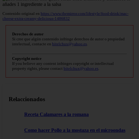
Contenido original en
https://www.themirror.com/lifestyle/food-drink/mac-
cheese-extra-creamy-delicious-1486832
Derechos de autor
Si cree que algún contenido infringe derechos de autor o propiedad
intelectual, contacte en
bitelchux@yahoo.es
.
Copyright notice
If you believe any content infringes copyright or intellectual
property rights, please contact
bitelchux@yahoo.es
.
Relaccionados
Receta Calamares a la romana
Como hacer Pollo a la mostaza en el microondas