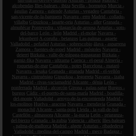
san-martín-del-rey-aurelio
Asturias - proaza
Madrid -
alcobendas
Illes-balears - ibiza
Sevilla - bormujos
Murcia -
águilas
Zamora - galende
Asturias - vegadeo
Cantabria -
san-vicente-de-la-barquera
Navarra - erro
Madrid - collado-
villalba
Gipuzkoa - lasarte-oria
Asturias - aller
Granada -
almuñécar
Pontevedra - vilagarcía-de-arousa
Asturias - soto-
del-barco
León - león
Madrid - el-molar
Navarra -
lekunberri
A-coruña - betanzos
Las-palmas - agaete
Valladolid - peñafiel
Asturias - sobrescobio
álava - asparrena
Zamora - fuentes-de-ropel
Madrid - móstoles
Navarra -
deierri
Bizkaia - valle-de-trápaga-trapagaran
Bizkaia -
gamiz-fika
Navarra - ultzama
Cuenca - el-peral
Almería -
roquetas-de-mar
Cantabria - potes
Barcelona - mataró
Navarra - lesaka
Granada - granada
Madrid - el-vellón
Navarra - cintruénigo
Gipuzkoa - legorreta
Navarra - izaba
Madrid - rivas-vaciamadrid
Alicante - dénia
León -
ponferrada
Madrid - alcorcón
Girona - palau-sator
Burgos -
burgos
Cádiz - el-puerto-de-santa-maría
Madrid - boadilla-
del-monte
Valladolid - arroyo-de-la-encomienda
Madrid -
los-molinos
Huelva - aracena
Navarra - mendavia
Granada -
monachil
Alicante - santa-pola
Lleida - la-vall-de-boí
Castellón - almassora
Alicante - la-nucia
León - priaranza-
del-bierzo
Granada - la-zubia
Valencia - alberic
Illes-balears
- palma-de-mallorca
Madrid - algete
Asturias - ribadedeva
Valladolid - medina-del-campo
Madrid - meco
Badajoz -