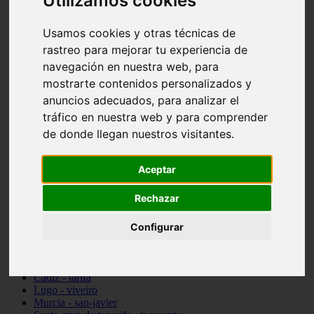
Utilizamos cookies
vocabulario de cocina
Madrid - pozuelo-de-alarcón
Usamos cookies y otras técnicas de
Teruel - sarrión
rastreo para mejorar tu experiencia de
Cádiz - algodonales
Illes-balears - inca
navegación en nuestra web, para
Madrid - madrid
mostrarte contenidos personalizados y
Málaga - torremolinos
anuncios adecuados, para analizar el
Asturias - oviedo
Cádiz - el-puerto-de-santa-maría
tráfico en nuestra web y para comprender
Asturias - aller
de donde llegan nuestros visitantes.
Toledo - illescas
álava - vitoria-gasteiz
Málaga - marbella
Aceptar
Zaragoza - zaragoza
Barcelona - barcelona
Rechazar
Valencia - valencia
Pontevedra - lalín
Toledo - seseña
Configurar
Cantabria - val-de-san-vicente
Sevilla - sevilla
Granada - granada
Cádiz - tarifa
Lugo - viveiro
Murcia - san-javier