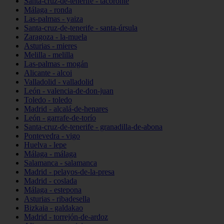
Santa-cruz-de-tenerife - tacoronte
Málaga - ronda
Las-palmas - yaiza
Santa-cruz-de-tenerife - santa-úrsula
Zaragoza - la-muela
Asturias - mieres
Melilla - melilla
Las-palmas - mogán
Alicante - alcoi
Valladolid - valladolid
León - valencia-de-don-juan
Toledo - toledo
Madrid - alcalá-de-henares
León - garrafe-de-torío
Santa-cruz-de-tenerife - granadilla-de-abona
Pontevedra - vigo
Huelva - lepe
Málaga - málaga
Salamanca - salamanca
Madrid - pelayos-de-la-presa
Madrid - coslada
Málaga - estepona
Asturias - ribadesella
Bizkaia - galdakao
Madrid - torrejón-de-ardoz