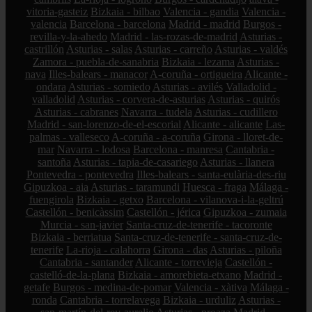
vitoria-gasteiz
Bizkaia - bilbao
Valencia - gandia
Valencia -
valencia
Barcelona - barcelona
Madrid - madrid
Burgos -
revilla-y-la-ahedo
Madrid - las-rozas-de-madrid
Asturias -
castrillón
Asturias - salas
Asturias - carreño
Asturias - valdés
Zamora - puebla-de-sanabria
Bizkaia - lezama
Asturias -
nava
Illes-balears - manacor
A-coruña - ortigueira
Alicante -
ondara
Asturias - somiedo
Asturias - avilés
Valladolid -
valladolid
Asturias - corvera-de-asturias
Asturias - quirós
Asturias - cabranes
Navarra - tudela
Asturias - cudillero
Madrid - san-lorenzo-de-el-escorial
Alicante - alicante
Las-
palmas - valleseco
A-coruña - a-coruña
Girona - lloret-de-
mar
Navarra - lodosa
Barcelona - manresa
Cantabria -
santoña
Asturias - tapia-de-casariego
Asturias - llanera
Pontevedra - pontevedra
Illes-balears - santa-eulària-des-riu
Gipuzkoa - aia
Asturias - taramundi
Huesca - fraga
Málaga -
fuengirola
Bizkaia - getxo
Barcelona - vilanova-i-la-geltrú
Castellón - benicàssim
Castellón - jérica
Gipuzkoa - zumaia
Murcia - san-javier
Santa-cruz-de-tenerife - tacoronte
Bizkaia - berriatua
Santa-cruz-de-tenerife - santa-cruz-de-
tenerife
La-rioja - calahorra
Girona - das
Asturias - piloña
Cantabria - santander
Alicante - torrevieja
Castellón -
castelló-de-la-plana
Bizkaia - amorebieta-etxano
Madrid -
getafe
Burgos - medina-de-pomar
Valencia - xàtiva
Málaga -
ronda
Cantabria - torrelavega
Bizkaia - urduliz
Asturias -