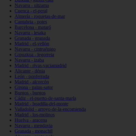
Navarra - ultzama
Cuenca - el-peral
Almería - roquetas-de-mar
Cantabria - potes
Barcelona - mataró
Navarra - lesaka
Granada - granada
Madrid - el-vellón
Navarra - cintruénigo
Gipuzkoa - legorreta
Navarra - izaba
Madrid - rivas-vaciamadrid
Alicante - dénia
León - ponferrada
Madrid - alcorcón
Girona - palau-sator
Burgos - burgos
Cádiz - el-puerto-de-santa-maría
Madrid - boadilla-del-monte
Valladolid - arroyo-de-la-encomienda
Madrid - los-molinos
Huelva - aracena
Navarra - mendavia
Granada - monachil