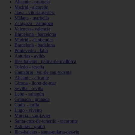
Alicante - orihuela
Madrid - alcorcón
álava - vitoria-gasteiz
Málaga - marbella
Zaragoza - zaragoza
Valencia - valencia
Barcelona - barcelona
Madrid - alcobendas
Barcelona - badalona
Pontevedra - lalín
Asturias - avilés
Illes-balears - palma-de-mallorca
Toledo - seseña
Cantabria - val-de-san-vicente
Alicante - alicante
Girona - lloret-de-mar
Sevilla - sevilla
León - sahagún
Granada - granada
Cádiz - tarifa
Lugo - viveiro
Murcia - san-javier
Santa-cruz-de-tenerife - tacoronte
Asturias - grado
Illes-balears - santa-eulària-des-riu