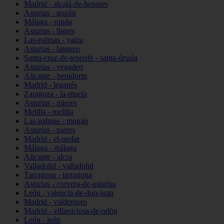
Madrid - alcalá-de-henares
Asturias - gozón
Málaga - ronda
Asturias - llanes
Las-palmas - yaiza
Asturias - langreo
Santa-cruz-de-tenerife - santa-úrsula
Asturias - vegadeo
Alicante - benidorm
Madrid - leganés
Zaragoza - la-muela
Asturias - mieres
Melilla - melilla
Las-palmas - mogán
Asturias - parres
Madrid - el-molar
Málaga - málaga
Alicante - alcoi
Valladolid - valladolid
Tarragona - tarragona
Asturias - corvera-de-asturias
León - valencia-de-don-juan
Madrid - valdemoro
Madrid - villaviciosa-de-odón
León - león