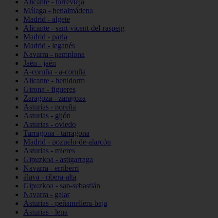
Alicante - torrevieja
Málaga - benalmádena
Madrid - algete
Alicante - sant-vicent-del-raspeig
Madrid - parla
Madrid - leganés
Navarra - pamplona
Jaén - jaén
A-coruña - a-coruña
Alicante - benidorm
Girona - figueres
Zaragoza - zaragoza
Asturias - noreña
Asturias - gijón
Asturias - oviedo
Tarragona - tarragona
Madrid - pozuelo-de-alarcón
Asturias - mieres
Gipuzkoa - astigarraga
Navarra - erriberri
álava - ribera-alta
Gipuzkoa - san-sebastián
Navarra - galar
Asturias - peñamellera-baja
Asturias - lena