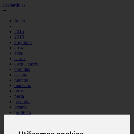
elesbardu.es
☰
Inicio
2015
2016
argentina
arroz
aves
carnes
cocina casera
comidas
espana
huevos
mariscos
otros
pasta
pescado
postres
producto
reposteria
tag
venezuela
verduras