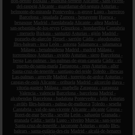
don-benito
Bizkaia - markina-xemein
Alicante - sant-vicent-
del-raspeig
Alicante - guardamar-del-segura
Asturias -
belmonte-de-miranda
Pontevedra - o-grove
Lugo - barreiros
Barcelona - igualada
Zamora - benavente
Huesca -
benasque
Madrid - fuenlabrada
Alicante - altea
Madrid -
san-sebastián-de-los-reyes
Gipuzkoa - hondarribia
Cantabria
- meruelo
Bizkaia - santurtzi
Asturias - gijón
Madrid -
pozuelo-de-alarcón
Teruel - sarrión
Cádiz - algodonales
Illes-balears - inca
León - astorga
Salamanca - salamanca
Málaga - benalmádena
Madrid - madrid
Málaga -
torremolinos
Asturias - oviedo
Asturias - siero
Barcelona -
berga
Las-palmas - las-palmas-de-gran-canaria
Cádiz - el-
puerto-de-santa-maría
Tarragona - reus
Asturias - aller
Santa-cruz-de-tenerife - santiago-del-teide
Toledo - illescas
Las-palmas - arrecife
Madrid - torrejón-de-ardoz
Asturias -
cangas-de-onís
Alicante - orihuela
Madrid - alcorcón
álava -
vitoria-gasteiz
Málaga - marbella
Zaragoza - zaragoza
Valencia - valencia
Barcelona - barcelona
Madrid -
alcobendas
Barcelona - badalona
Pontevedra - lalín
Asturias
- avilés
Illes-balears - palma-de-mallorca
Toledo - seseña
Cantabria - val-de-san-vicente
Alicante - alicante
Girona -
lloret-de-mar
Sevilla - sevilla
León - sahagún
Granada -
granada
Cádiz - tarifa
Lugo - viveiro
Murcia - san-javier
Santa-cruz-de-tenerife - tacoronte
Asturias - grado
Illes-
balears - santa-eulària-des-riu
Madrid - alcalá-de-henares