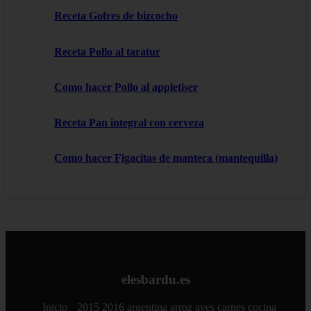
Receta Gofres de bizcocho
Receta Pollo al taratur
Como hacer Pollo al appletiser
Receta Pan integral con cerveza
Como hacer Figacitas de manteca (mantequilla)
elesbardu.es
Inicio
2015
2016
argentina
arroz
aves
carnes
cocina