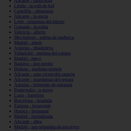
Alicante - santa-pola
Lleida - la-vall-de-boí
Castellón - almassora
Alicante - la-nucia
León - priaranza-del-bierzo
Granada - la-zubia
Valencia - alberic
Illes-balears - palma-de-mallorca
Madrid - algete
Asturias - ribadedeva
Valladolid - medina-del-campo
Madrid - meco
Badajoz - don-benito
Bizkaia - markina-xemein
Alicante - sant-vicent-del-raspeig
Alicante - guardamar-del-segura
Asturias - belmonte-de-miranda
Pontevedra - o-grove
Lugo - barreiros
Barcelona - igualada
Zamora - benavente
Huesca - benasque
Madrid - fuenlabrada
Alicante - altea
Madrid - san-sebastián-de-los-reyes