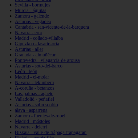
Sevilla - bormujos
Murcia - águilas
Zamora - galende
Asturias - vegadeo
Cantabria - san-vicente-de-la-barquera
Navarra - erro
Madrid - collado-villalba
Gipuzkoa - lasarte-oria
Asturias - aller
Granada - almuñécar
Pontevedra - vilagarcía-de-arousa
Asturias - soto-del-barco
León - león
Madrid - el-molar
Navarra - lekunberri
A-coruña - betanzos
Las-palmas - agaete
Valladolid - peñafiel
Asturias - sobrescobio
álava - asparrena
Zamora - fuentes-de-ropel
Madrid - móstoles
Navarra - deierri
Bizkaia - valle-de-trápaga-trapagaran
Bizkaia - gamiz-fika