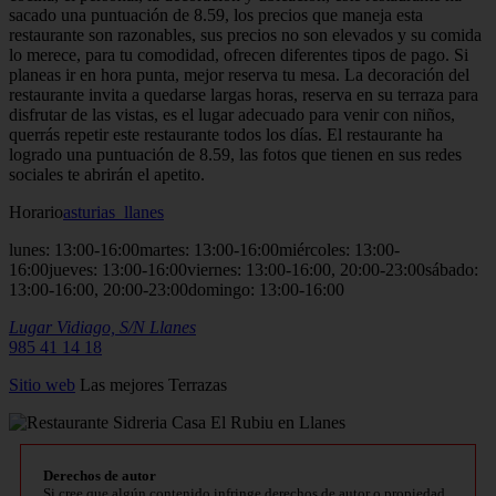
sacado una puntuación de 8.59, los precios que maneja esta
restaurante son razonables, sus precios no son elevados y su comida
lo merece, para tu comodidad, ofrecen diferentes tipos de pago. Si
planeas ir en hora punta, mejor reserva tu mesa. La decoración del
restaurante invita a quedarse largas horas, reserva en su terraza para
disfrutar de las vistas, es el lugar adecuado para venir con niños,
querrás repetir este restaurante todos los días. El restaurante ha
logrado una puntuación de 8.59, las fotos que tienen en sus redes
sociales te abrirán el apetito.
Horario
asturias_llanes
lunes: 13:00-16:00martes: 13:00-16:00miércoles: 13:00-
16:00jueves: 13:00-16:00viernes: 13:00-16:00, 20:00-23:00sábado:
13:00-16:00, 20:00-23:00domingo: 13:00-16:00
Lugar Vidiago, S/N
Llanes
985 41 14 18
Sitio
web
Las mejores Terrazas
Derechos de autor
Si cree que algún contenido infringe derechos de autor o propiedad