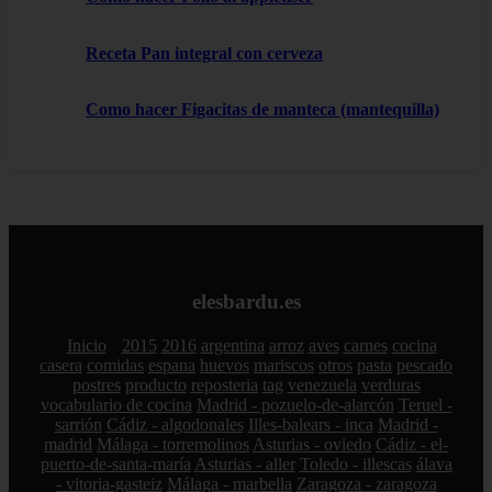
Receta Pan integral con cerveza
Como hacer Figacitas de manteca (mantequilla)
elesbardu.es
Inicio
2015
2016
argentina
arroz
aves
carnes
cocina
casera
comidas
espana
huevos
mariscos
otros
pasta
pescado
postres
producto
reposteria
tag
venezuela
verduras
vocabulario de cocina
Madrid - pozuelo-de-alarcón
Teruel -
sarrión
Cádiz - algodonales
Illes-balears - inca
Madrid -
madrid
Málaga - torremolinos
Asturias - oviedo
Cádiz - el-
puerto-de-santa-maría
Asturias - aller
Toledo - illescas
álava
- vitoria-gasteiz
Málaga - marbella
Zaragoza - zaragoza