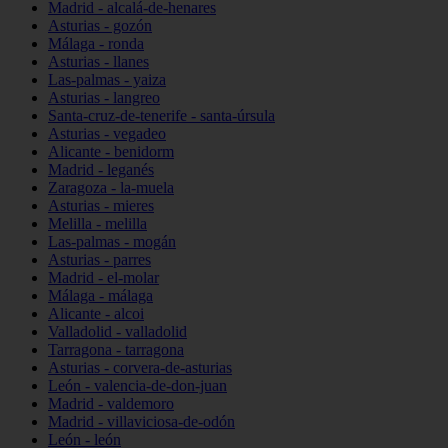
Madrid - alcalá-de-henares
Asturias - gozón
Málaga - ronda
Asturias - llanes
Las-palmas - yaiza
Asturias - langreo
Santa-cruz-de-tenerife - santa-úrsula
Asturias - vegadeo
Alicante - benidorm
Madrid - leganés
Zaragoza - la-muela
Asturias - mieres
Melilla - melilla
Las-palmas - mogán
Asturias - parres
Madrid - el-molar
Málaga - málaga
Alicante - alcoi
Valladolid - valladolid
Tarragona - tarragona
Asturias - corvera-de-asturias
León - valencia-de-don-juan
Madrid - valdemoro
Madrid - villaviciosa-de-odón
León - león