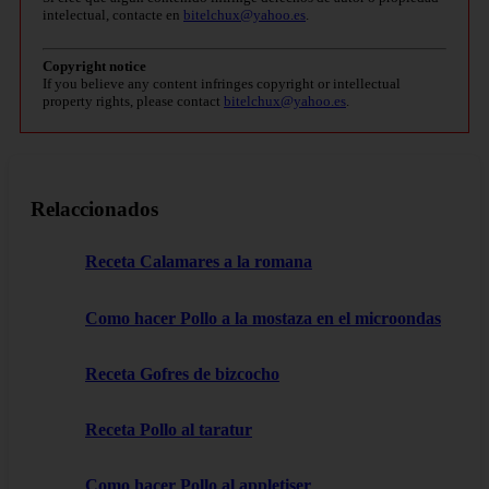
intelectual, contacte en
bitelchux@yahoo.es
.
Copyright notice
If you believe any content infringes copyright or intellectual
property rights, please contact
bitelchux@yahoo.es
.
Relaccionados
Receta Calamares a la romana
Como hacer Pollo a la mostaza en el microondas
Receta Gofres de bizcocho
Receta Pollo al taratur
Como hacer Pollo al appletiser