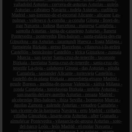
valladolid
Asturias - corvera-de-asturias
Asturias - quirós
Asturias - cabranes
Navarra - tudela
Asturias - cudillero
Madrid - san-lorenzo-de-el-escorial
Alicante - alicante
Las-
palmas - valleseco
A-coruña - a-coruña
Girona - lloret-de-
mar
Navarra - lodosa
Barcelona - manresa
Cantabria -
santoña
Asturias - tapia-de-casariego
Asturias - llanera
Pontevedra - pontevedra
Illes-balears - santa-eulària-des-riu
Gipuzkoa - aia
Asturias - taramundi
Huesca - fraga
Málaga -
fuengirola
Bizkaia - getxo
Barcelona - vilanova-i-la-geltrú
Castellón - benicàssim
Castellón - jérica
Gipuzkoa - zumaia
Murcia - san-javier
Santa-cruz-de-tenerife - tacoronte
Bizkaia - berriatua
Santa-cruz-de-tenerife - santa-cruz-de-
tenerife
La-rioja - calahorra
Girona - das
Asturias - piloña
Cantabria - santander
Alicante - torrevieja
Castellón -
castelló-de-la-plana
Bizkaia - amorebieta-etxano
Madrid -
getafe
Burgos - medina-de-pomar
Valencia - xàtiva
Málaga -
ronda
Cantabria - torrelavega
Bizkaia - urduliz
Asturias -
san-martín-del-rey-aurelio
Asturias - proaza
Madrid -
alcobendas
Illes-balears - ibiza
Sevilla - bormujos
Murcia -
águilas
Zamora - galende
Asturias - vegadeo
Cantabria -
san-vicente-de-la-barquera
Navarra - erro
Madrid - collado-
villalba
Gipuzkoa - lasarte-oria
Asturias - aller
Granada -
almuñécar
Pontevedra - vilagarcía-de-arousa
Asturias - soto-
del-barco
León - león
Madrid - el-molar
Navarra -
lekunberri
A-coruña - betanzos
Las-palmas - agaete