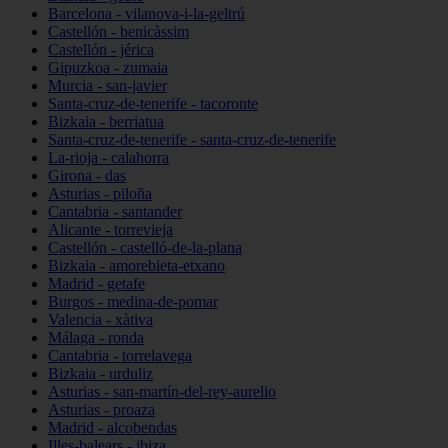
Barcelona - vilanova-i-la-geltrú
Castellón - benicàssim
Castellón - jérica
Gipuzkoa - zumaia
Murcia - san-javier
Santa-cruz-de-tenerife - tacoronte
Bizkaia - berriatua
Santa-cruz-de-tenerife - santa-cruz-de-tenerife
La-rioja - calahorra
Girona - das
Asturias - piloña
Cantabria - santander
Alicante - torrevieja
Castellón - castelló-de-la-plana
Bizkaia - amorebieta-etxano
Madrid - getafe
Burgos - medina-de-pomar
Valencia - xàtiva
Málaga - ronda
Cantabria - torrelavega
Bizkaia - urduliz
Asturias - san-martín-del-rey-aurelio
Asturias - proaza
Madrid - alcobendas
Illes-balears - ibiza