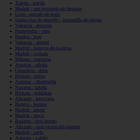
Toledo - toledo
Madrid - san-fernando-de-henares
León - garrafe-de-torío
Santa-cruz-de-tenerife - granadilla-de-abona
Valencia - requena
Pontevedra - vigo
Huelva - lepe
Valencia - alginet
Madrid - pelayos-de-la-presa
Madrid - coslada
Málaga - estepona
Asturias - piloña
Gipuzkoa - deba
Bizkaia - getxo
Asturias - ribadesella
Navarra - tafalla
Bizkaia - galdakao
Alicante - torrevieja
Burgos - burgos
Madrid - algete
Madrid - meco
Badajoz - don-benito
Alicante - sant-vicent-del-raspeig
Madrid - parla
Asturias - valdés