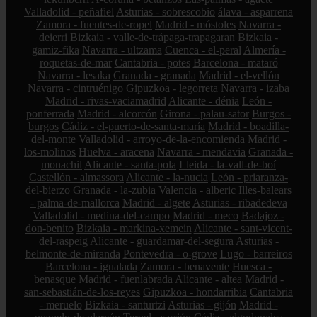
Valladolid - peñafiel
Asturias - sobrescobio
álava - asparrena
Zamora - fuentes-de-ropel
Madrid - móstoles
Navarra -
deierri
Bizkaia - valle-de-trápaga-trapagaran
Bizkaia -
gamiz-fika
Navarra - ultzama
Cuenca - el-peral
Almería -
roquetas-de-mar
Cantabria - potes
Barcelona - mataró
Navarra - lesaka
Granada - granada
Madrid - el-vellón
Navarra - cintruénigo
Gipuzkoa - legorreta
Navarra - izaba
Madrid - rivas-vaciamadrid
Alicante - dénia
León -
ponferrada
Madrid - alcorcón
Girona - palau-sator
Burgos -
burgos
Cádiz - el-puerto-de-santa-maría
Madrid - boadilla-
del-monte
Valladolid - arroyo-de-la-encomienda
Madrid -
los-molinos
Huelva - aracena
Navarra - mendavia
Granada -
monachil
Alicante - santa-pola
Lleida - la-vall-de-boí
Castellón - almassora
Alicante - la-nucia
León - priaranza-
del-bierzo
Granada - la-zubia
Valencia - alberic
Illes-balears
- palma-de-mallorca
Madrid - algete
Asturias - ribadedeva
Valladolid - medina-del-campo
Madrid - meco
Badajoz -
don-benito
Bizkaia - markina-xemein
Alicante - sant-vicent-
del-raspeig
Alicante - guardamar-del-segura
Asturias -
belmonte-de-miranda
Pontevedra - o-grove
Lugo - barreiros
Barcelona - igualada
Zamora - benavente
Huesca -
benasque
Madrid - fuenlabrada
Alicante - altea
Madrid -
san-sebastián-de-los-reyes
Gipuzkoa - hondarribia
Cantabria
- meruelo
Bizkaia - santurtzi
Asturias - gijón
Madrid -