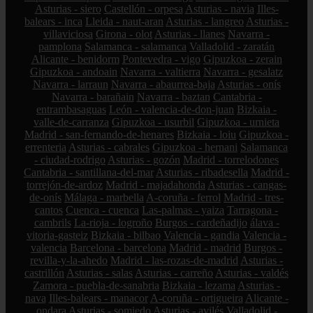
Asturias - siero
Castellón - orpesa
Asturias - navia
Illes-
balears - inca
Lleida - naut-aran
Asturias - langreo
Asturias -
villaviciosa
Girona - olot
Asturias - llanes
Navarra -
pamplona
Salamanca - salamanca
Valladolid - zaratán
Alicante - benidorm
Pontevedra - vigo
Gipuzkoa - zerain
Gipuzkoa - andoain
Navarra - valtierra
Navarra - gesalatz
Navarra - larraun
Navarra - abaurrea-baja
Asturias - onís
Navarra - barañain
Navarra - baztan
Cantabria -
entrambasaguas
León - valencia-de-don-juan
Bizkaia -
valle-de-carranza
Gipuzkoa - usurbil
Gipuzkoa - urnieta
Madrid - san-fernando-de-henares
Bizkaia - loiu
Gipuzkoa -
errenteria
Asturias - cabrales
Gipuzkoa - hernani
Salamanca
- ciudad-rodrigo
Asturias - gozón
Madrid - torrelodones
Cantabria - santillana-del-mar
Asturias - ribadesella
Madrid -
torrejón-de-ardoz
Madrid - majadahonda
Asturias - cangas-
de-onís
Málaga - marbella
A-coruña - ferrol
Madrid - tres-
cantos
Cuenca - cuenca
Las-palmas - yaiza
Tarragona -
cambrils
La-rioja - logroño
Burgos - cardeñadijo
álava -
vitoria-gasteiz
Bizkaia - bilbao
Valencia - gandia
Valencia -
valencia
Barcelona - barcelona
Madrid - madrid
Burgos -
revilla-y-la-ahedo
Madrid - las-rozas-de-madrid
Asturias -
castrillón
Asturias - salas
Asturias - carreño
Asturias - valdés
Zamora - puebla-de-sanabria
Bizkaia - lezama
Asturias -
nava
Illes-balears - manacor
A-coruña - ortigueira
Alicante -
ondara
Asturias - somiedo
Asturias - avilés
Valladolid -