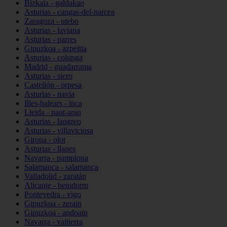
Bizkaia - galdakao
Asturias - cangas-del-narcea
Zaragoza - utebo
Asturias - laviana
Asturias - parres
Gipuzkoa - azpeitia
Asturias - colunga
Madrid - guadarrama
Asturias - siero
Castellón - orpesa
Asturias - navia
Illes-balears - inca
Lleida - naut-aran
Asturias - langreo
Asturias - villaviciosa
Girona - olot
Asturias - llanes
Navarra - pamplona
Salamanca - salamanca
Valladolid - zaratán
Alicante - benidorm
Pontevedra - vigo
Gipuzkoa - zerain
Gipuzkoa - andoain
Navarra - valtierra