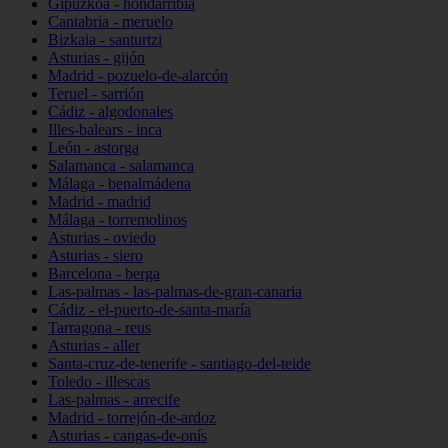
Gipuzkoa - hondarribia
Cantabria - meruelo
Bizkaia - santurtzi
Asturias - gijón
Madrid - pozuelo-de-alarcón
Teruel - sarrión
Cádiz - algodonales
Illes-balears - inca
León - astorga
Salamanca - salamanca
Málaga - benalmádena
Madrid - madrid
Málaga - torremolinos
Asturias - oviedo
Asturias - siero
Barcelona - berga
Las-palmas - las-palmas-de-gran-canaria
Cádiz - el-puerto-de-santa-maría
Tarragona - reus
Asturias - aller
Santa-cruz-de-tenerife - santiago-del-teide
Toledo - illescas
Las-palmas - arrecife
Madrid - torrejón-de-ardoz
Asturias - cangas-de-onís