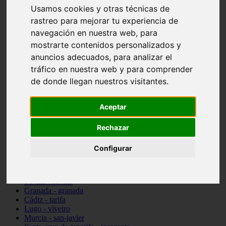
Usamos cookies y otras técnicas de
vocabulario de cocina
Madrid - pozuelo-de-alarcón
rastreo para mejorar tu experiencia de
Teruel - sarrión
navegación en nuestra web, para
Cádiz - algodonales
mostrarte contenidos personalizados y
Illes-balears - inca
Madrid - madrid
anuncios adecuados, para analizar el
Málaga - torremolinos
tráfico en nuestra web y para comprender
Asturias - oviedo
de donde llegan nuestros visitantes.
Cádiz - el-puerto-de-santa-maría
Asturias - aller
Toledo - illescas
Aceptar
álava - vitoria-gasteiz
Málaga - marbella
Zaragoza - zaragoza
Rechazar
Barcelona - barcelona
Valencia - valencia
Configurar
Pontevedra - lalín
Toledo - seseña
Cantabria - val-de-san-vicente
Sevilla - sevilla
Granada - granada
Cádiz - tarifa
Lugo - viveiro
Murcia - san-javier