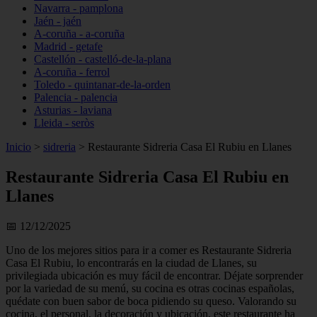
Navarra - pamplona
Jaén - jaén
A-coruña - a-coruña
Madrid - getafe
Castellón - castelló-de-la-plana
A-coruña - ferrol
Toledo - quintanar-de-la-orden
Palencia - palencia
Asturias - laviana
Lleida - seròs
Inicio
>
sidreria
>
Restaurante Sidreria Casa El Rubiu en Llanes
Restaurante Sidreria Casa El Rubiu en
Llanes
📅 12/12/2025
Uno de los mejores sitios para ir a comer es Restaurante Sidreria
Casa El Rubiu, lo encontrarás en la ciudad de Llanes, su
privilegiada ubicación es muy fácil de encontrar. Déjate sorprender
por la variedad de su menú, su cocina es otras cocinas españolas,
quédate con buen sabor de boca pidiendo su queso. Valorando su
cocina, el personal, la decoración y ubicación, este restaurante ha