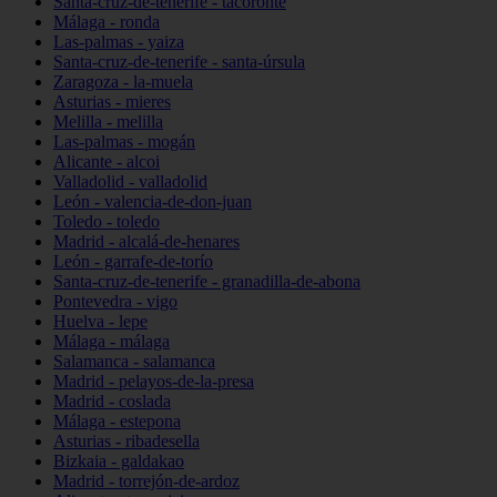
Santa-cruz-de-tenerife - tacoronte
Málaga - ronda
Las-palmas - yaiza
Santa-cruz-de-tenerife - santa-úrsula
Zaragoza - la-muela
Asturias - mieres
Melilla - melilla
Las-palmas - mogán
Alicante - alcoi
Valladolid - valladolid
León - valencia-de-don-juan
Toledo - toledo
Madrid - alcalá-de-henares
León - garrafe-de-torío
Santa-cruz-de-tenerife - granadilla-de-abona
Pontevedra - vigo
Huelva - lepe
Málaga - málaga
Salamanca - salamanca
Madrid - pelayos-de-la-presa
Madrid - coslada
Málaga - estepona
Asturias - ribadesella
Bizkaia - galdakao
Madrid - torrejón-de-ardoz