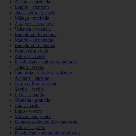
Alicante - orihuela
Madrid - alcorcón
álava - vitoria-gasteiz
Málaga - marbella
Zaragoza - zaragoza
Valencia - valencia
Barcelona - barcelona
Madrid - alcobendas
Barcelona - badalona
Pontevedra - lalín
Asturias - avilés
Illes-balears - palma-de-mallorca
Toledo - seseña
Cantabria - val-de-san-vicente
Alicante - alicante
Girona - lloret-de-mar
Sevilla - sevilla
León - sahagún
Granada - granada
Cádiz - tarifa
Lugo - viveiro
Murcia - san-javier
Santa-cruz-de-tenerife - tacoronte
Asturias - grado
Illes-balears - santa-eulària-des-riu