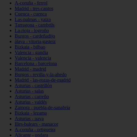
A-coruña - ferrol
Madrid - tres-cantos
Cuenca - cuenca
Las-palmas - yaiza
Tarragona - cambrils
La-rioja - logroño
Burgos - cardeñadijo
álava - vitoria-gasteiz
Bizkaia - bilbao
Valencia - gandia
Valencia - valencia
Barcelona - barcelona
Madrid - madrid
Burgos - revilla-y-la-ahedo
Madrid - las-rozas-de-madrid
Asturias - castrillón
Asturias - salas
Asturias - carreño
Asturias - valdés
Zamora - puebla-de-sanabria
Bizkaia - lezama
Asturias - nava
Illes-balears - manacor
A-coruña - ortigueira
Alicante - ondara