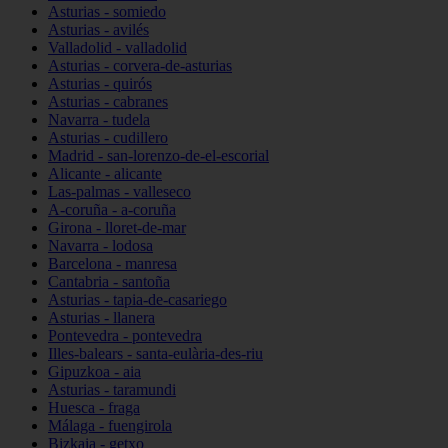
Asturias - somiedo
Asturias - avilés
Valladolid - valladolid
Asturias - corvera-de-asturias
Asturias - quirós
Asturias - cabranes
Navarra - tudela
Asturias - cudillero
Madrid - san-lorenzo-de-el-escorial
Alicante - alicante
Las-palmas - valleseco
A-coruña - a-coruña
Girona - lloret-de-mar
Navarra - lodosa
Barcelona - manresa
Cantabria - santoña
Asturias - tapia-de-casariego
Asturias - llanera
Pontevedra - pontevedra
Illes-balears - santa-eulària-des-riu
Gipuzkoa - aia
Asturias - taramundi
Huesca - fraga
Málaga - fuengirola
Bizkaia - getxo