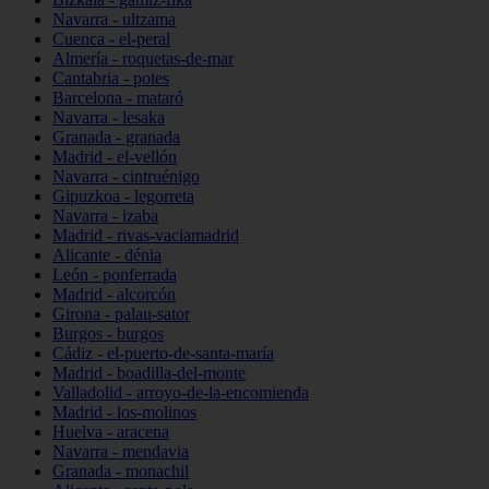
Navarra - ultzama
Cuenca - el-peral
Almería - roquetas-de-mar
Cantabria - potes
Barcelona - mataró
Navarra - lesaka
Granada - granada
Madrid - el-vellón
Navarra - cintruénigo
Gipuzkoa - legorreta
Navarra - izaba
Madrid - rivas-vaciamadrid
Alicante - dénia
León - ponferrada
Madrid - alcorcón
Girona - palau-sator
Burgos - burgos
Cádiz - el-puerto-de-santa-maría
Madrid - boadilla-del-monte
Valladolid - arroyo-de-la-encomienda
Madrid - los-molinos
Huelva - aracena
Navarra - mendavia
Granada - monachil