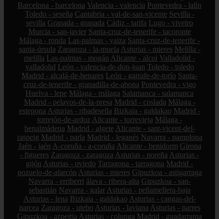
Barcelona - barcelona
Valencia - valencia
Pontevedra - lalín
Toledo - seseña
Cantabria - val-de-san-vicente
Sevilla -
sevilla
Granada - granada
Cádiz - tarifa
Lugo - viveiro
Murcia - san-javier
Santa-cruz-de-tenerife - tacoronte
Málaga - ronda
Las-palmas - yaiza
Santa-cruz-de-tenerife -
santa-úrsula
Zaragoza - la-muela
Asturias - mieres
Melilla -
melilla
Las-palmas - mogán
Alicante - alcoi
Valladolid -
valladolid
León - valencia-de-don-juan
Toledo - toledo
Madrid - alcalá-de-henares
León - garrafe-de-torío
Santa-
cruz-de-tenerife - granadilla-de-abona
Pontevedra - vigo
Huelva - lepe
Málaga - málaga
Salamanca - salamanca
Madrid - pelayos-de-la-presa
Madrid - coslada
Málaga -
estepona
Asturias - ribadesella
Bizkaia - galdakao
Madrid -
torrejón-de-ardoz
Alicante - torrevieja
Málaga -
benalmádena
Madrid - algete
Alicante - sant-vicent-del-
raspeig
Madrid - parla
Madrid - leganés
Navarra - pamplona
Jaén - jaén
A-coruña - a-coruña
Alicante - benidorm
Girona
- figueres
Zaragoza - zaragoza
Asturias - noreña
Asturias -
gijón
Asturias - oviedo
Tarragona - tarragona
Madrid -
pozuelo-de-alarcón
Asturias - mieres
Gipuzkoa - astigarraga
Navarra - erriberri
álava - ribera-alta
Gipuzkoa - san-
sebastián
Navarra - galar
Asturias - peñamellera-baja
Asturias - lena
Bizkaia - galdakao
Asturias - cangas-del-
narcea
Zaragoza - utebo
Asturias - laviana
Asturias - parres
Gipuzkoa - azpeitia
Asturias - colunga
Madrid - guadarrama