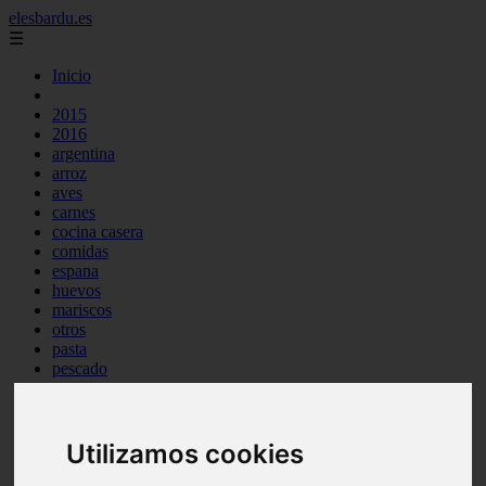
elesbardu.es
☰
Inicio
2015
2016
argentina
arroz
aves
carnes
cocina casera
comidas
espana
huevos
mariscos
otros
pasta
pescado
postres
producto
reposteria
tag
Utilizamos cookies
venezuela
verduras