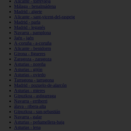
Alicante - torrevieja
Málaga - benalmádena
Madrid - algete
Alicante - sant-vicent-del-raspeig
Madrid - parla
Madrid - leganés
Navarra - pamplona
Jaén - jaén
A-coruña - a-coruña
Alicante - benidorm
Girona - figueres
Zaragoza - zaragoza
Asturias - noreña
Asturias - gijón
Asturias - oviedo
Tarragona - tarragona
Madrid - pozuelo-de-alarcón
Asturias - mieres
Gipuzkoa - astigarraga
Navarra - erriberri
álava - ribera-alta
Gipuzkoa - san-sebastián
Navarra - galar
Asturias - peñamellera-baja
Asturias - lena