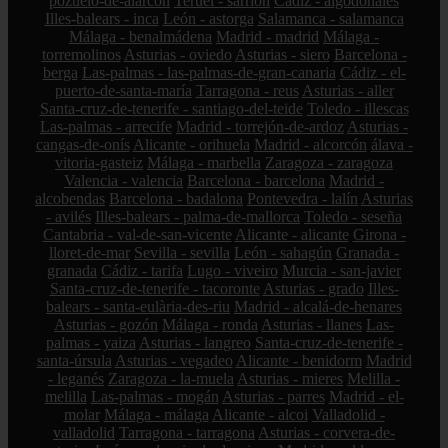
pozuelo-de-alarcón
Teruel - sarrión
Cádiz - algodonales
Illes-balears - inca
León - astorga
Salamanca - salamanca
Málaga - benalmádena
Madrid - madrid
Málaga -
torremolinos
Asturias - oviedo
Asturias - siero
Barcelona -
berga
Las-palmas - las-palmas-de-gran-canaria
Cádiz - el-
puerto-de-santa-maría
Tarragona - reus
Asturias - aller
Santa-cruz-de-tenerife - santiago-del-teide
Toledo - illescas
Las-palmas - arrecife
Madrid - torrejón-de-ardoz
Asturias -
cangas-de-onís
Alicante - orihuela
Madrid - alcorcón
álava -
vitoria-gasteiz
Málaga - marbella
Zaragoza - zaragoza
Valencia - valencia
Barcelona - barcelona
Madrid -
alcobendas
Barcelona - badalona
Pontevedra - lalín
Asturias
- avilés
Illes-balears - palma-de-mallorca
Toledo - seseña
Cantabria - val-de-san-vicente
Alicante - alicante
Girona -
lloret-de-mar
Sevilla - sevilla
León - sahagún
Granada -
granada
Cádiz - tarifa
Lugo - viveiro
Murcia - san-javier
Santa-cruz-de-tenerife - tacoronte
Asturias - grado
Illes-
balears - santa-eulària-des-riu
Madrid - alcalá-de-henares
Asturias - gozón
Málaga - ronda
Asturias - llanes
Las-
palmas - yaiza
Asturias - langreo
Santa-cruz-de-tenerife -
santa-úrsula
Asturias - vegadeo
Alicante - benidorm
Madrid
- leganés
Zaragoza - la-muela
Asturias - mieres
Melilla -
melilla
Las-palmas - mogán
Asturias - parres
Madrid - el-
molar
Málaga - málaga
Alicante - alcoi
Valladolid -
valladolid
Tarragona - tarragona
Asturias - corvera-de-