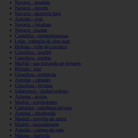
Navarra - gesalatz
Navarra - larraun
Navarra - abaurrea-baja
Asturias - onís
Navarra - barañain
Navarra - baztan
Cantabria - entrambasaguas
León - valencia-de-don-juan
Bizkaia - valle-de-carranza
Gipuzkoa - usurbil
Gipuzkoa - urnieta
Madrid - san-fernando-de-henares
Bizkaia - loiu
Gipuzkoa - errenteria
Asturias - cabrales
Gipuzkoa - hernani
Salamanca - ciudad-rodrigo
Asturias - gozón
Madrid - torrelodones
Cantabria - santillana-del-mar
Asturias - ribadesella
Madrid - torrejón-de-ardoz
Madrid - majadahonda
Asturias - cangas-de-onís
Málaga - marbella