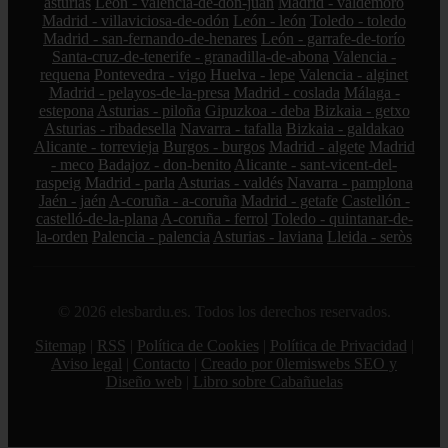
asturias
León - valencia-de-don-juan
Madrid - valdemoro
Madrid - villaviciosa-de-odón
León - león
Toledo - toledo
Madrid - san-fernando-de-henares
León - garrafe-de-torío
Santa-cruz-de-tenerife - granadilla-de-abona
Valencia -
requena
Pontevedra - vigo
Huelva - lepe
Valencia - alginet
Madrid - pelayos-de-la-presa
Madrid - coslada
Málaga -
estepona
Asturias - piloña
Gipuzkoa - deba
Bizkaia - getxo
Asturias - ribadesella
Navarra - tafalla
Bizkaia - galdakao
Alicante - torrevieja
Burgos - burgos
Madrid - algete
Madrid
- meco
Badajoz - don-benito
Alicante - sant-vicent-del-
raspeig
Madrid - parla
Asturias - valdés
Navarra - pamplona
Jaén - jaén
A-coruña - a-coruña
Madrid - getafe
Castellón -
castelló-de-la-plana
A-coruña - ferrol
Toledo - quintanar-de-
la-orden
Palencia - palencia
Asturias - laviana
Lleida - seròs
© 2026 elesbardu.es. Todos los derechos reservados.
Sitemap
|
RSS
|
Política de Cookies
|
Política de Privacidad
|
Aviso legal
|
Contacto
|
Creado por 0lemiswebs SEO y
Diseño web
|
Libro sobre Cabañuelas