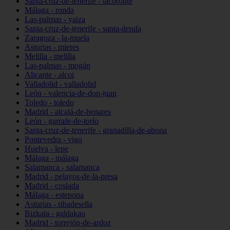
Santa-cruz-de-tenerife - tacoronte
Málaga - ronda
Las-palmas - yaiza
Santa-cruz-de-tenerife - santa-úrsula
Zaragoza - la-muela
Asturias - mieres
Melilla - melilla
Las-palmas - mogán
Alicante - alcoi
Valladolid - valladolid
León - valencia-de-don-juan
Toledo - toledo
Madrid - alcalá-de-henares
León - garrafe-de-torío
Santa-cruz-de-tenerife - granadilla-de-abona
Pontevedra - vigo
Huelva - lepe
Málaga - málaga
Salamanca - salamanca
Madrid - pelayos-de-la-presa
Madrid - coslada
Málaga - estepona
Asturias - ribadesella
Bizkaia - galdakao
Madrid - torrejón-de-ardoz