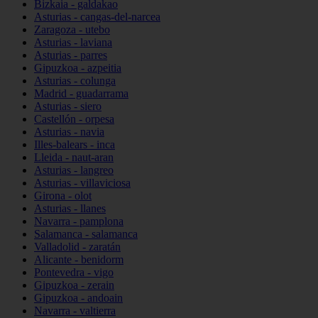
Bizkaia - galdakao
Asturias - cangas-del-narcea
Zaragoza - utebo
Asturias - laviana
Asturias - parres
Gipuzkoa - azpeitia
Asturias - colunga
Madrid - guadarrama
Asturias - siero
Castellón - orpesa
Asturias - navia
Illes-balears - inca
Lleida - naut-aran
Asturias - langreo
Asturias - villaviciosa
Girona - olot
Asturias - llanes
Navarra - pamplona
Salamanca - salamanca
Valladolid - zaratán
Alicante - benidorm
Pontevedra - vigo
Gipuzkoa - zerain
Gipuzkoa - andoain
Navarra - valtierra