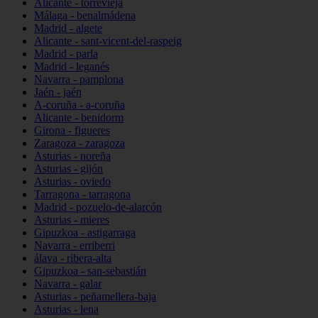
Alicante - torrevieja
Málaga - benalmádena
Madrid - algete
Alicante - sant-vicent-del-raspeig
Madrid - parla
Madrid - leganés
Navarra - pamplona
Jaén - jaén
A-coruña - a-coruña
Alicante - benidorm
Girona - figueres
Zaragoza - zaragoza
Asturias - noreña
Asturias - gijón
Asturias - oviedo
Tarragona - tarragona
Madrid - pozuelo-de-alarcón
Asturias - mieres
Gipuzkoa - astigarraga
Navarra - erriberri
álava - ribera-alta
Gipuzkoa - san-sebastián
Navarra - galar
Asturias - peñamellera-baja
Asturias - lena