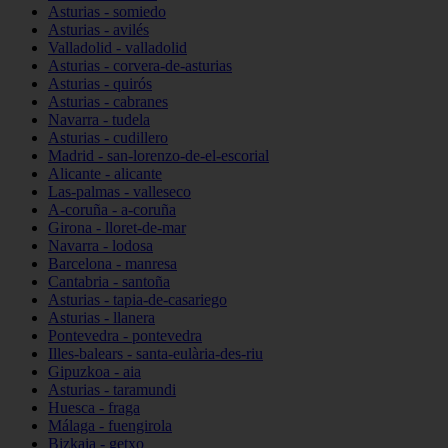
Asturias - somiedo
Asturias - avilés
Valladolid - valladolid
Asturias - corvera-de-asturias
Asturias - quirós
Asturias - cabranes
Navarra - tudela
Asturias - cudillero
Madrid - san-lorenzo-de-el-escorial
Alicante - alicante
Las-palmas - valleseco
A-coruña - a-coruña
Girona - lloret-de-mar
Navarra - lodosa
Barcelona - manresa
Cantabria - santoña
Asturias - tapia-de-casariego
Asturias - llanera
Pontevedra - pontevedra
Illes-balears - santa-eulària-des-riu
Gipuzkoa - aia
Asturias - taramundi
Huesca - fraga
Málaga - fuengirola
Bizkaia - getxo