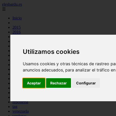
elesbardu.es
☰
Inicio
2015
2016
argentina
arroz
aves
Utilizamos cookies
carnes
cocina casera
comidas
Usamos cookies y otras técnicas de rastreo pa
espana
huevos
anuncios adecuados, para analizar el tráfico e
mariscos
otros
Aceptar
Rechazar
Configurar
pasta
pescado
postres
producto
reposteria
tag
venezuela
verduras