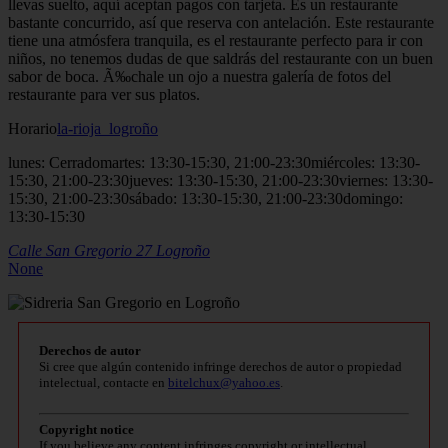
llevas suelto, aquí aceptan pagos con tarjeta. Es un restaurante
bastante concurrido, así que reserva con antelación. Este restaurante
tiene una atmósfera tranquila, es el restaurante perfecto para ir con
niños, no tenemos dudas de que saldrás del restaurante con un buen
sabor de boca. Ã‰chale un ojo a nuestra galería de fotos del
restaurante para ver sus platos.
Horario
la-rioja_logroño
lunes: Cerradomartes: 13:30-15:30, 21:00-23:30miércoles: 13:30-
15:30, 21:00-23:30jueves: 13:30-15:30, 21:00-23:30viernes: 13:30-
15:30, 21:00-23:30sábado: 13:30-15:30, 21:00-23:30domingo:
13:30-15:30
Calle San Gregorio 27
Logroño
None
Derechos de autor
Si cree que algún contenido infringe derechos de autor o propiedad
intelectual, contacte en
bitelchux@yahoo.es
.
Copyright notice
If you believe any content infringes copyright or intellectual