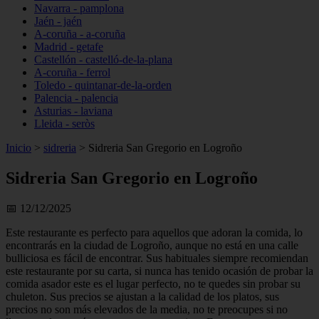
Navarra - pamplona
Jaén - jaén
A-coruña - a-coruña
Madrid - getafe
Castellón - castelló-de-la-plana
A-coruña - ferrol
Toledo - quintanar-de-la-orden
Palencia - palencia
Asturias - laviana
Lleida - seròs
Inicio
>
sidreria
>
Sidreria San Gregorio en Logroño
Sidreria San Gregorio en Logroño
📅 12/12/2025
Este restaurante es perfecto para aquellos que adoran la comida, lo
encontrarás en la ciudad de Logroño, aunque no está en una calle
bulliciosa es fácil de encontrar. Sus habituales siempre recomiendan
este restaurante por su carta, si nunca has tenido ocasión de probar la
comida asador este es el lugar perfecto, no te quedes sin probar su
chuleton. Sus precios se ajustan a la calidad de los platos, sus
precios no son más elevados de la media, no te preocupes si no