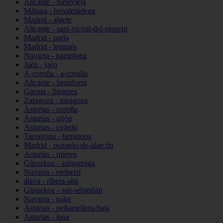
Alicante - torrevieja
Málaga - benalmádena
Madrid - algete
Alicante - sant-vicent-del-raspeig
Madrid - parla
Madrid - leganés
Navarra - pamplona
Jaén - jaén
A-coruña - a-coruña
Alicante - benidorm
Girona - figueres
Zaragoza - zaragoza
Asturias - noreña
Asturias - gijón
Asturias - oviedo
Tarragona - tarragona
Madrid - pozuelo-de-alarcón
Asturias - mieres
Gipuzkoa - astigarraga
Navarra - erriberri
álava - ribera-alta
Gipuzkoa - san-sebastián
Navarra - galar
Asturias - peñamellera-baja
Asturias - lena