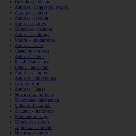
Bizkaia - galdakao
Asturias - cangas-del-narcea
Zaragoza - utebo
Asturias - laviana
Asturias - parres
Gipuzkoa - azpeitia
Asturias - colunga
Madrid - guadarrama
Asturias - siero
Castellón - orpesa
Asturias - navia
Illes-balears - inca
Lleida - naut-aran
Asturias - langreo
Asturias - villaviciosa
Girona - olot
Asturias - llanes
Navarra - pamplona
Salamanca - salamanca
Valladolid - zaratán
Alicante - benidorm
Pontevedra - vigo
Gipuzkoa - zerain
Gipuzkoa - andoain
Navarra - valtierra