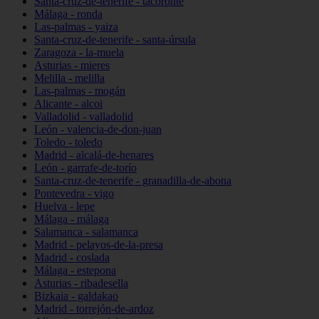
Santa-cruz-de-tenerife - tacoronte
Málaga - ronda
Las-palmas - yaiza
Santa-cruz-de-tenerife - santa-úrsula
Zaragoza - la-muela
Asturias - mieres
Melilla - melilla
Las-palmas - mogán
Alicante - alcoi
Valladolid - valladolid
León - valencia-de-don-juan
Toledo - toledo
Madrid - alcalá-de-henares
León - garrafe-de-torío
Santa-cruz-de-tenerife - granadilla-de-abona
Pontevedra - vigo
Huelva - lepe
Málaga - málaga
Salamanca - salamanca
Madrid - pelayos-de-la-presa
Madrid - coslada
Málaga - estepona
Asturias - ribadesella
Bizkaia - galdakao
Madrid - torrejón-de-ardoz