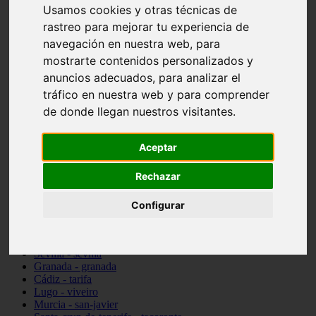
Usamos cookies y otras técnicas de
vocabulario de cocina
Madrid - pozuelo-de-alarcón
rastreo para mejorar tu experiencia de
Teruel - sarrión
navegación en nuestra web, para
Cádiz - algodonales
mostrarte contenidos personalizados y
Illes-balears - inca
Madrid - madrid
anuncios adecuados, para analizar el
Málaga - torremolinos
tráfico en nuestra web y para comprender
Asturias - oviedo
de donde llegan nuestros visitantes.
Cádiz - el-puerto-de-santa-maría
Asturias - aller
Toledo - illescas
Aceptar
álava - vitoria-gasteiz
Málaga - marbella
Rechazar
Zaragoza - zaragoza
Barcelona - barcelona
Valencia - valencia
Configurar
Pontevedra - lalín
Toledo - seseña
Cantabria - val-de-san-vicente
Sevilla - sevilla
Granada - granada
Cádiz - tarifa
Lugo - viveiro
Murcia - san-javier