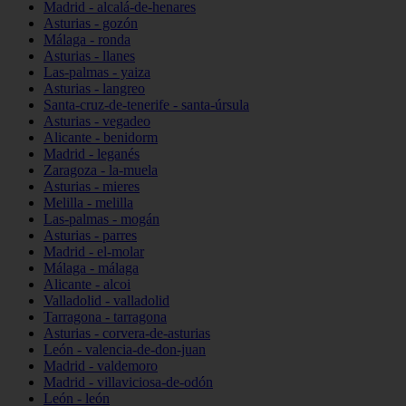
Madrid - alcalá-de-henares
Asturias - gozón
Málaga - ronda
Asturias - llanes
Las-palmas - yaiza
Asturias - langreo
Santa-cruz-de-tenerife - santa-úrsula
Asturias - vegadeo
Alicante - benidorm
Madrid - leganés
Zaragoza - la-muela
Asturias - mieres
Melilla - melilla
Las-palmas - mogán
Asturias - parres
Madrid - el-molar
Málaga - málaga
Alicante - alcoi
Valladolid - valladolid
Tarragona - tarragona
Asturias - corvera-de-asturias
León - valencia-de-don-juan
Madrid - valdemoro
Madrid - villaviciosa-de-odón
León - león