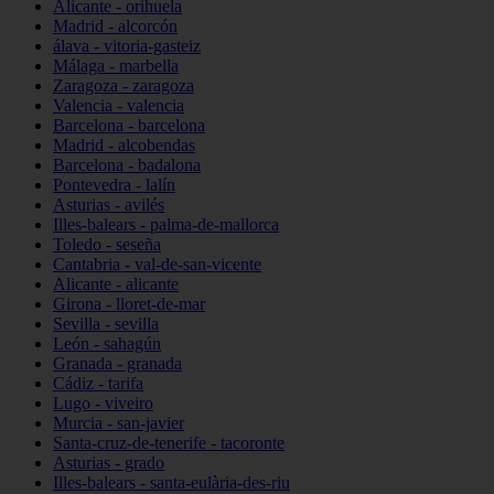
Alicante - orihuela
Madrid - alcorcón
álava - vitoria-gasteiz
Málaga - marbella
Zaragoza - zaragoza
Valencia - valencia
Barcelona - barcelona
Madrid - alcobendas
Barcelona - badalona
Pontevedra - lalín
Asturias - avilés
Illes-balears - palma-de-mallorca
Toledo - seseña
Cantabria - val-de-san-vicente
Alicante - alicante
Girona - lloret-de-mar
Sevilla - sevilla
León - sahagún
Granada - granada
Cádiz - tarifa
Lugo - viveiro
Murcia - san-javier
Santa-cruz-de-tenerife - tacoronte
Asturias - grado
Illes-balears - santa-eulària-des-riu