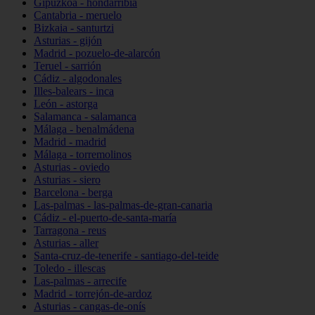
Gipuzkoa - hondarribia
Cantabria - meruelo
Bizkaia - santurtzi
Asturias - gijón
Madrid - pozuelo-de-alarcón
Teruel - sarrión
Cádiz - algodonales
Illes-balears - inca
León - astorga
Salamanca - salamanca
Málaga - benalmádena
Madrid - madrid
Málaga - torremolinos
Asturias - oviedo
Asturias - siero
Barcelona - berga
Las-palmas - las-palmas-de-gran-canaria
Cádiz - el-puerto-de-santa-maría
Tarragona - reus
Asturias - aller
Santa-cruz-de-tenerife - santiago-del-teide
Toledo - illescas
Las-palmas - arrecife
Madrid - torrejón-de-ardoz
Asturias - cangas-de-onís