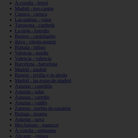
A-coruña - ferrol
Madrid - tres-cantos
Cuenca - cuenca
Las-palmas - yaiza
Tarragona - cambrils
La-rioja - logroño
Burgos - cardeñadijo
álava - vitoria-gasteiz
Bizkaia - bilbao
Valencia - gandia
Valencia - valencia
Barcelona - barcelona
Madrid - madrid
Burgos - revilla-y-la-ahedo
Madrid - las-rozas-de-madrid
Asturias - castrillón
Asturias - salas
Asturias - carreño
Asturias - valdés
Zamora - puebla-de-sanabria
Bizkaia - lezama
Asturias - nava
Illes-balears - manacor
A-coruña - ortigueira
Alicante - ondara