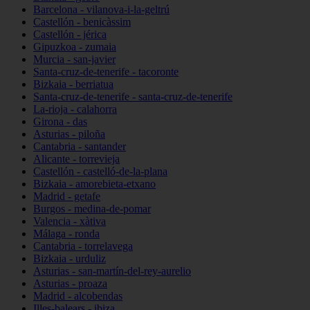
Barcelona - vilanova-i-la-geltrú
Castellón - benicàssim
Castellón - jérica
Gipuzkoa - zumaia
Murcia - san-javier
Santa-cruz-de-tenerife - tacoronte
Bizkaia - berriatua
Santa-cruz-de-tenerife - santa-cruz-de-tenerife
La-rioja - calahorra
Girona - das
Asturias - piloña
Cantabria - santander
Alicante - torrevieja
Castellón - castelló-de-la-plana
Bizkaia - amorebieta-etxano
Madrid - getafe
Burgos - medina-de-pomar
Valencia - xàtiva
Málaga - ronda
Cantabria - torrelavega
Bizkaia - urduliz
Asturias - san-martín-del-rey-aurelio
Asturias - proaza
Madrid - alcobendas
Illes-balears - ibiza