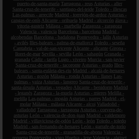
puerto-de-santa-maría
Tarragona - reus
Asturias - aller
Santa-cruz-de-tenerife - santiago-del-teide
Toledo - illescas
Las-palmas - arrecife
Madrid - torrejón-de-ardoz
Asturias -
cangas-de-onís
Alicante - orihuela
Madrid - alcorcón
álava -
vitoria-gasteiz
Málaga - marbella
Zaragoza - zaragoza
Valencia - valencia
Barcelona - barcelona
Madrid -
alcobendas
Barcelona - badalona
Pontevedra - lalín
Asturias
- avilés
Illes-balears - palma-de-mallorca
Toledo - seseña
Cantabria - val-de-san-vicente
Alicante - alicante
Girona -
lloret-de-mar
Sevilla - sevilla
León - sahagún
Granada -
granada
Cádiz - tarifa
Lugo - viveiro
Murcia - san-javier
Santa-cruz-de-tenerife - tacoronte
Asturias - grado
Illes-
balears - santa-eulària-des-riu
Madrid - alcalá-de-henares
Asturias - gozón
Málaga - ronda
Asturias - llanes
Las-
palmas - yaiza
Asturias - langreo
Santa-cruz-de-tenerife -
santa-úrsula
Asturias - vegadeo
Alicante - benidorm
Madrid
- leganés
Zaragoza - la-muela
Asturias - mieres
Melilla -
melilla
Las-palmas - mogán
Asturias - parres
Madrid - el-
molar
Málaga - málaga
Alicante - alcoi
Valladolid -
valladolid
Tarragona - tarragona
Asturias - corvera-de-
asturias
León - valencia-de-don-juan
Madrid - valdemoro
Madrid - villaviciosa-de-odón
León - león
Toledo - toledo
Madrid - san-fernando-de-henares
León - garrafe-de-torío
Santa-cruz-de-tenerife - granadilla-de-abona
Valencia -
requena
Pontevedra - vigo
Huelva - lepe
Valencia - alginet