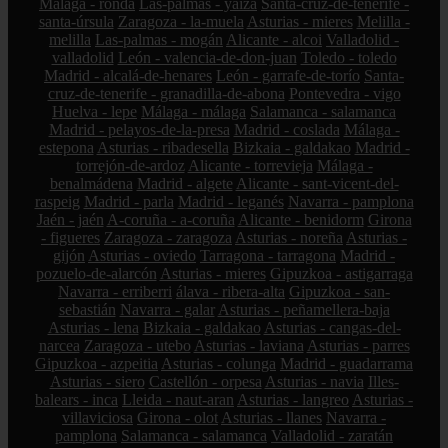
Málaga - ronda
Las-palmas - yaiza
Santa-cruz-de-tenerife -
santa-úrsula
Zaragoza - la-muela
Asturias - mieres
Melilla -
melilla
Las-palmas - mogán
Alicante - alcoi
Valladolid -
valladolid
León - valencia-de-don-juan
Toledo - toledo
Madrid - alcalá-de-henares
León - garrafe-de-torío
Santa-
cruz-de-tenerife - granadilla-de-abona
Pontevedra - vigo
Huelva - lepe
Málaga - málaga
Salamanca - salamanca
Madrid - pelayos-de-la-presa
Madrid - coslada
Málaga -
estepona
Asturias - ribadesella
Bizkaia - galdakao
Madrid -
torrejón-de-ardoz
Alicante - torrevieja
Málaga -
benalmádena
Madrid - algete
Alicante - sant-vicent-del-
raspeig
Madrid - parla
Madrid - leganés
Navarra - pamplona
Jaén - jaén
A-coruña - a-coruña
Alicante - benidorm
Girona
- figueres
Zaragoza - zaragoza
Asturias - noreña
Asturias -
gijón
Asturias - oviedo
Tarragona - tarragona
Madrid -
pozuelo-de-alarcón
Asturias - mieres
Gipuzkoa - astigarraga
Navarra - erriberri
álava - ribera-alta
Gipuzkoa - san-
sebastián
Navarra - galar
Asturias - peñamellera-baja
Asturias - lena
Bizkaia - galdakao
Asturias - cangas-del-
narcea
Zaragoza - utebo
Asturias - laviana
Asturias - parres
Gipuzkoa - azpeitia
Asturias - colunga
Madrid - guadarrama
Asturias - siero
Castellón - orpesa
Asturias - navia
Illes-
balears - inca
Lleida - naut-aran
Asturias - langreo
Asturias -
villaviciosa
Girona - olot
Asturias - llanes
Navarra -
pamplona
Salamanca - salamanca
Valladolid - zaratán