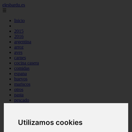
elesbardu.es
☰
Inicio
2015
2016
argentina
arroz
aves
carnes
cocina casera
comidas
espana
huevos
mariscos
otros
pasta
pescado
postres
producto
reposteria
Utilizamos cookies
tag
venezuela
verduras