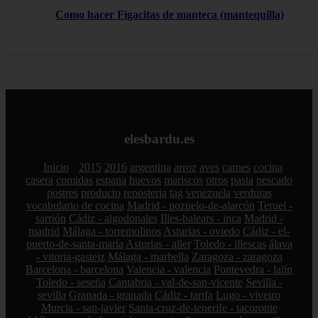
Como hacer Figacitas de manteca (mantequilla)
elesbardu.es
Inicio
2015
2016
argentina
arroz
aves
carnes
cocina
casera
comidas
espana
huevos
mariscos
otros
pasta
pescado
postres
producto
reposteria
tag
venezuela
verduras
vocabulario de cocina
Madrid - pozuelo-de-alarcón
Teruel -
sarrión
Cádiz - algodonales
Illes-balears - inca
Madrid -
madrid
Málaga - torremolinos
Asturias - oviedo
Cádiz - el-
puerto-de-santa-maría
Asturias - aller
Toledo - illescas
álava
- vitoria-gasteiz
Málaga - marbella
Zaragoza - zaragoza
Barcelona - barcelona
Valencia - valencia
Pontevedra - lalín
Toledo - seseña
Cantabria - val-de-san-vicente
Sevilla -
sevilla
Granada - granada
Cádiz - tarifa
Lugo - viveiro
Murcia - san-javier
Santa-cruz-de-tenerife - tacoronte