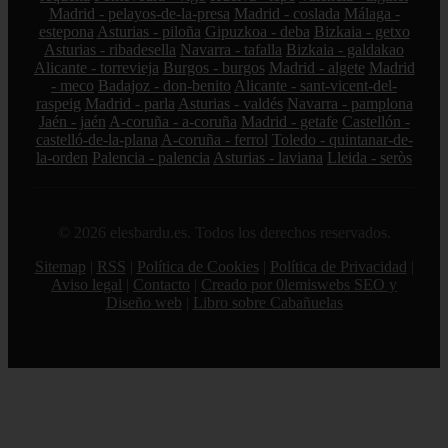
Madrid - pelayos-de-la-presa
Madrid - coslada
Málaga -
estepona
Asturias - piloña
Gipuzkoa - deba
Bizkaia - getxo
Asturias - ribadesella
Navarra - tafalla
Bizkaia - galdakao
Alicante - torrevieja
Burgos - burgos
Madrid - algete
Madrid
- meco
Badajoz - don-benito
Alicante - sant-vicent-del-
raspeig
Madrid - parla
Asturias - valdés
Navarra - pamplona
Jaén - jaén
A-coruña - a-coruña
Madrid - getafe
Castellón -
castelló-de-la-plana
A-coruña - ferrol
Toledo - quintanar-de-
la-orden
Palencia - palencia
Asturias - laviana
Lleida - seròs
© 2026 elesbardu.es. Todos los derechos reservados.
Sitemap
|
RSS
|
Política de Cookies
|
Política de Privacidad
|
Aviso legal
|
Contacto
|
Creado por 0lemiswebs SEO y
Diseño web
|
Libro sobre Cabañuelas