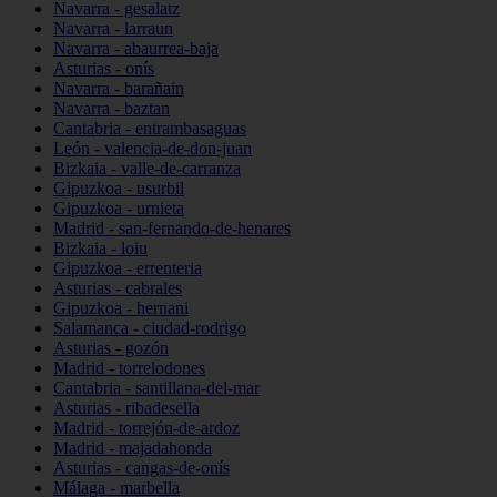
Navarra - gesalatz
Navarra - larraun
Navarra - abaurrea-baja
Asturias - onís
Navarra - barañain
Navarra - baztan
Cantabria - entrambasaguas
León - valencia-de-don-juan
Bizkaia - valle-de-carranza
Gipuzkoa - usurbil
Gipuzkoa - urnieta
Madrid - san-fernando-de-henares
Bizkaia - loiu
Gipuzkoa - errenteria
Asturias - cabrales
Gipuzkoa - hernani
Salamanca - ciudad-rodrigo
Asturias - gozón
Madrid - torrelodones
Cantabria - santillana-del-mar
Asturias - ribadesella
Madrid - torrejón-de-ardoz
Madrid - majadahonda
Asturias - cangas-de-onís
Málaga - marbella