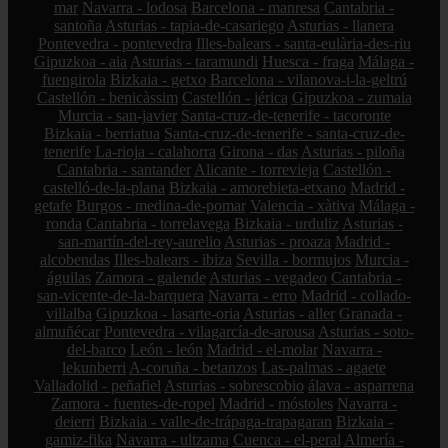
mar
Navarra - lodosa
Barcelona - manresa
Cantabria -
santoña
Asturias - tapia-de-casariego
Asturias - llanera
Pontevedra - pontevedra
Illes-balears - santa-eulària-des-riu
Gipuzkoa - aia
Asturias - taramundi
Huesca - fraga
Málaga -
fuengirola
Bizkaia - getxo
Barcelona - vilanova-i-la-geltrú
Castellón - benicàssim
Castellón - jérica
Gipuzkoa - zumaia
Murcia - san-javier
Santa-cruz-de-tenerife - tacoronte
Bizkaia - berriatua
Santa-cruz-de-tenerife - santa-cruz-de-
tenerife
La-rioja - calahorra
Girona - das
Asturias - piloña
Cantabria - santander
Alicante - torrevieja
Castellón -
castelló-de-la-plana
Bizkaia - amorebieta-etxano
Madrid -
getafe
Burgos - medina-de-pomar
Valencia - xàtiva
Málaga -
ronda
Cantabria - torrelavega
Bizkaia - urduliz
Asturias -
san-martín-del-rey-aurelio
Asturias - proaza
Madrid -
alcobendas
Illes-balears - ibiza
Sevilla - bormujos
Murcia -
águilas
Zamora - galende
Asturias - vegadeo
Cantabria -
san-vicente-de-la-barquera
Navarra - erro
Madrid - collado-
villalba
Gipuzkoa - lasarte-oria
Asturias - aller
Granada -
almuñécar
Pontevedra - vilagarcía-de-arousa
Asturias - soto-
del-barco
León - león
Madrid - el-molar
Navarra -
lekunberri
A-coruña - betanzos
Las-palmas - agaete
Valladolid - peñafiel
Asturias - sobrescobio
álava - asparrena
Zamora - fuentes-de-ropel
Madrid - móstoles
Navarra -
deierri
Bizkaia - valle-de-trápaga-trapagaran
Bizkaia -
gamiz-fika
Navarra - ultzama
Cuenca - el-peral
Almería -