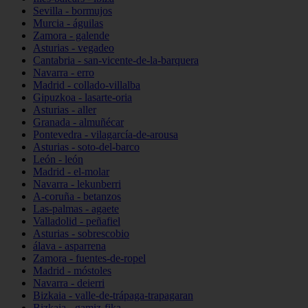
Sevilla - bormujos
Murcia - águilas
Zamora - galende
Asturias - vegadeo
Cantabria - san-vicente-de-la-barquera
Navarra - erro
Madrid - collado-villalba
Gipuzkoa - lasarte-oria
Asturias - aller
Granada - almuñécar
Pontevedra - vilagarcía-de-arousa
Asturias - soto-del-barco
León - león
Madrid - el-molar
Navarra - lekunberri
A-coruña - betanzos
Las-palmas - agaete
Valladolid - peñafiel
Asturias - sobrescobio
álava - asparrena
Zamora - fuentes-de-ropel
Madrid - móstoles
Navarra - deierri
Bizkaia - valle-de-trápaga-trapagaran
Bizkaia - gamiz-fika