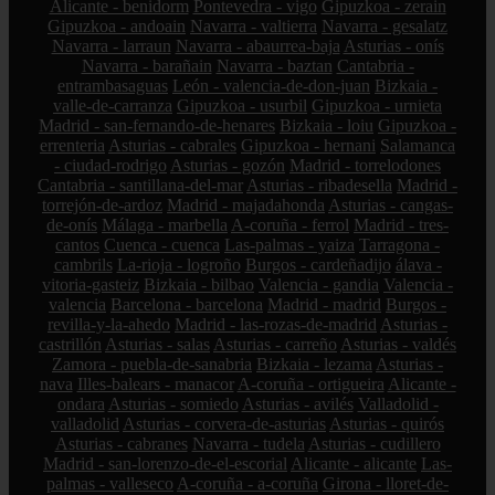
Alicante - benidorm
Pontevedra - vigo
Gipuzkoa - zerain
Gipuzkoa - andoain
Navarra - valtierra
Navarra - gesalatz
Navarra - larraun
Navarra - abaurrea-baja
Asturias - onís
Navarra - barañain
Navarra - baztan
Cantabria -
entrambasaguas
León - valencia-de-don-juan
Bizkaia -
valle-de-carranza
Gipuzkoa - usurbil
Gipuzkoa - urnieta
Madrid - san-fernando-de-henares
Bizkaia - loiu
Gipuzkoa -
errenteria
Asturias - cabrales
Gipuzkoa - hernani
Salamanca
- ciudad-rodrigo
Asturias - gozón
Madrid - torrelodones
Cantabria - santillana-del-mar
Asturias - ribadesella
Madrid -
torrejón-de-ardoz
Madrid - majadahonda
Asturias - cangas-
de-onís
Málaga - marbella
A-coruña - ferrol
Madrid - tres-
cantos
Cuenca - cuenca
Las-palmas - yaiza
Tarragona -
cambrils
La-rioja - logroño
Burgos - cardeñadijo
álava -
vitoria-gasteiz
Bizkaia - bilbao
Valencia - gandia
Valencia -
valencia
Barcelona - barcelona
Madrid - madrid
Burgos -
revilla-y-la-ahedo
Madrid - las-rozas-de-madrid
Asturias -
castrillón
Asturias - salas
Asturias - carreño
Asturias - valdés
Zamora - puebla-de-sanabria
Bizkaia - lezama
Asturias -
nava
Illes-balears - manacor
A-coruña - ortigueira
Alicante -
ondara
Asturias - somiedo
Asturias - avilés
Valladolid -
valladolid
Asturias - corvera-de-asturias
Asturias - quirós
Asturias - cabranes
Navarra - tudela
Asturias - cudillero
Madrid - san-lorenzo-de-el-escorial
Alicante - alicante
Las-
palmas - valleseco
A-coruña - a-coruña
Girona - lloret-de-