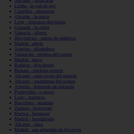
Alicante - santa-pola
Lleida - la-vall-de-boí
Castellón - almassora
Alicante - la-nucia
León - priaranza-del-bierzo
Granada - la-zubia
Valencia - alberic
Illes-balears - palma-de-mallorca
Madrid - algete
Asturias - ribadedeva
Valladolid - medina-del-campo
Madrid - meco
Badajoz - don-benito
Bizkaia - markina-xemein
Alicante - sant-vicent-del-raspeig
Alicante - guardamar-del-segura
Asturias - belmonte-de-miranda
Pontevedra - o-grove
Lugo - barreiros
Barcelona - igualada
Zamora - benavente
Huesca - benasque
Madrid - fuenlabrada
Alicante - altea
Madrid - san-sebastián-de-los-reyes