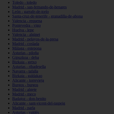
Toledo - toledo
Madrid - san-fernando-de-henares
León - garrafe-de-torío
Santa-cruz-de-tenerife - granadilla-de-abona
Valencia - requena
Pontevedra - vigo
Huelva - lepe
Valencia - alginet
Madrid - pelayos-de-la-presa
Madrid - coslada
Málaga - estepona
Asturias - piloña
Gipuzkoa - deba
Bizkaia - getxo
Asturias - ribadesella
Navarra - tafalla
Bizkaia - galdakao
Alicante - torrevieja
Burgos - burgos
Madrid - algete
Madrid - meco
Badajoz - don-benito
Alicante - sant-vicent-del-raspeig
Madrid - parla
Asturias - valdés