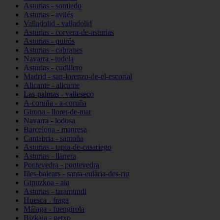
Asturias - somiedo
Asturias - avilés
Valladolid - valladolid
Asturias - corvera-de-asturias
Asturias - quirós
Asturias - cabranes
Navarra - tudela
Asturias - cudillero
Madrid - san-lorenzo-de-el-escorial
Alicante - alicante
Las-palmas - valleseco
A-coruña - a-coruña
Girona - lloret-de-mar
Navarra - lodosa
Barcelona - manresa
Cantabria - santoña
Asturias - tapia-de-casariego
Asturias - llanera
Pontevedra - pontevedra
Illes-balears - santa-eulària-des-riu
Gipuzkoa - aia
Asturias - taramundi
Huesca - fraga
Málaga - fuengirola
Bizkaia - getxo