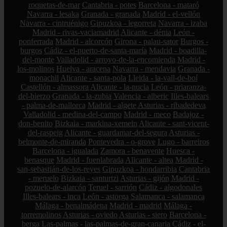
roquetas-de-mar
Cantabria - potes
Barcelona - mataró
Navarra - lesaka
Granada - granada
Madrid - el-vellón
Navarra - cintruénigo
Gipuzkoa - legorreta
Navarra - izaba
Madrid - rivas-vaciamadrid
Alicante - dénia
León -
ponferrada
Madrid - alcorcón
Girona - palau-sator
Burgos -
burgos
Cádiz - el-puerto-de-santa-maría
Madrid - boadilla-
del-monte
Valladolid - arroyo-de-la-encomienda
Madrid -
los-molinos
Huelva - aracena
Navarra - mendavia
Granada -
monachil
Alicante - santa-pola
Lleida - la-vall-de-boí
Castellón - almassora
Alicante - la-nucia
León - priaranza-
del-bierzo
Granada - la-zubia
Valencia - alberic
Illes-balears
- palma-de-mallorca
Madrid - algete
Asturias - ribadedeva
Valladolid - medina-del-campo
Madrid - meco
Badajoz -
don-benito
Bizkaia - markina-xemein
Alicante - sant-vicent-
del-raspeig
Alicante - guardamar-del-segura
Asturias -
belmonte-de-miranda
Pontevedra - o-grove
Lugo - barreiros
Barcelona - igualada
Zamora - benavente
Huesca -
benasque
Madrid - fuenlabrada
Alicante - altea
Madrid -
san-sebastián-de-los-reyes
Gipuzkoa - hondarribia
Cantabria
- meruelo
Bizkaia - santurtzi
Asturias - gijón
Madrid -
pozuelo-de-alarcón
Teruel - sarrión
Cádiz - algodonales
Illes-balears - inca
León - astorga
Salamanca - salamanca
Málaga - benalmádena
Madrid - madrid
Málaga -
torremolinos
Asturias - oviedo
Asturias - siero
Barcelona -
berga
Las-palmas - las-palmas-de-gran-canaria
Cádiz - el-