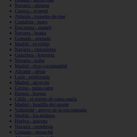
Navarra - ultzama
Cuenca - el-peral
Almería - roquetas-de-mar
Cantabria - potes
Barcelona - mataró
Navarra - lesaka
Granada - granada
Madrid - el-vellón
Navarra - cintruénigo
Gipuzkoa - legorreta
Navarra - izaba
Madrid - rivas-vaciamadrid
Alicante - dénia
León - ponferrada
Madrid - alcorcón
Girona - palau-sator
Burgos - burgos
Cádiz - el-puerto-de-santa-maría
Madrid - boadilla-del-monte
Valladolid - arroyo-de-la-encomienda
Madrid - los-molinos
Huelva - aracena
Navarra - mendavia
Granada - monachil