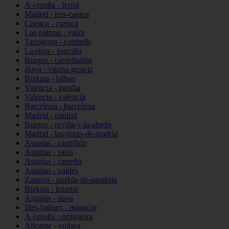
A-coruña - ferrol
Madrid - tres-cantos
Cuenca - cuenca
Las-palmas - yaiza
Tarragona - cambrils
La-rioja - logroño
Burgos - cardeñadijo
álava - vitoria-gasteiz
Bizkaia - bilbao
Valencia - gandia
Valencia - valencia
Barcelona - barcelona
Madrid - madrid
Burgos - revilla-y-la-ahedo
Madrid - las-rozas-de-madrid
Asturias - castrillón
Asturias - salas
Asturias - carreño
Asturias - valdés
Zamora - puebla-de-sanabria
Bizkaia - lezama
Asturias - nava
Illes-balears - manacor
A-coruña - ortigueira
Alicante - ondara