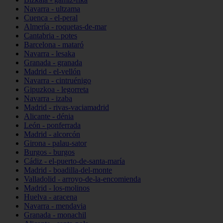
Navarra - ultzama
Cuenca - el-peral
Almería - roquetas-de-mar
Cantabria - potes
Barcelona - mataró
Navarra - lesaka
Granada - granada
Madrid - el-vellón
Navarra - cintruénigo
Gipuzkoa - legorreta
Navarra - izaba
Madrid - rivas-vaciamadrid
Alicante - dénia
León - ponferrada
Madrid - alcorcón
Girona - palau-sator
Burgos - burgos
Cádiz - el-puerto-de-santa-maría
Madrid - boadilla-del-monte
Valladolid - arroyo-de-la-encomienda
Madrid - los-molinos
Huelva - aracena
Navarra - mendavia
Granada - monachil