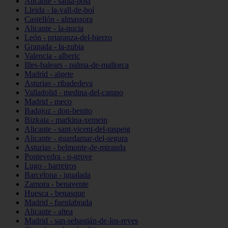
Alicante - santa-pola
Lleida - la-vall-de-boí
Castellón - almassora
Alicante - la-nucia
León - priaranza-del-bierzo
Granada - la-zubia
Valencia - alberic
Illes-balears - palma-de-mallorca
Madrid - algete
Asturias - ribadedeva
Valladolid - medina-del-campo
Madrid - meco
Badajoz - don-benito
Bizkaia - markina-xemein
Alicante - sant-vicent-del-raspeig
Alicante - guardamar-del-segura
Asturias - belmonte-de-miranda
Pontevedra - o-grove
Lugo - barreiros
Barcelona - igualada
Zamora - benavente
Huesca - benasque
Madrid - fuenlabrada
Alicante - altea
Madrid - san-sebastián-de-los-reyes