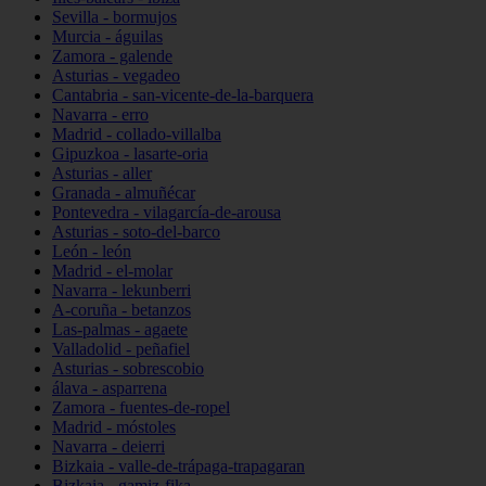
Sevilla - bormujos
Murcia - águilas
Zamora - galende
Asturias - vegadeo
Cantabria - san-vicente-de-la-barquera
Navarra - erro
Madrid - collado-villalba
Gipuzkoa - lasarte-oria
Asturias - aller
Granada - almuñécar
Pontevedra - vilagarcía-de-arousa
Asturias - soto-del-barco
León - león
Madrid - el-molar
Navarra - lekunberri
A-coruña - betanzos
Las-palmas - agaete
Valladolid - peñafiel
Asturias - sobrescobio
álava - asparrena
Zamora - fuentes-de-ropel
Madrid - móstoles
Navarra - deierri
Bizkaia - valle-de-trápaga-trapagaran
Bizkaia - gamiz-fika