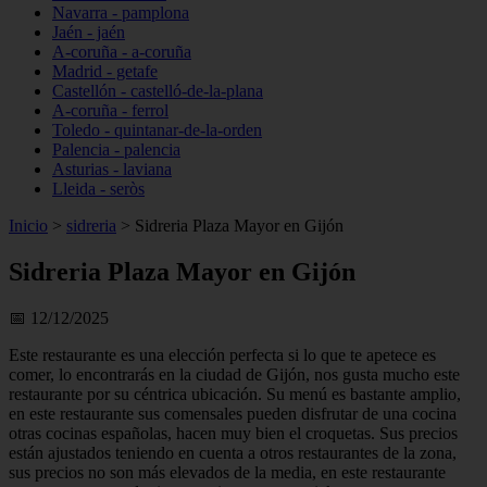
Navarra - pamplona
Jaén - jaén
A-coruña - a-coruña
Madrid - getafe
Castellón - castelló-de-la-plana
A-coruña - ferrol
Toledo - quintanar-de-la-orden
Palencia - palencia
Asturias - laviana
Lleida - seròs
Inicio
>
sidreria
>
Sidreria Plaza Mayor en Gijón
Sidreria Plaza Mayor en Gijón
📅 12/12/2025
Este restaurante es una elección perfecta si lo que te apetece es
comer, lo encontrarás en la ciudad de Gijón, nos gusta mucho este
restaurante por su céntrica ubicación. Su menú es bastante amplio,
en este restaurante sus comensales pueden disfrutar de una cocina
otras cocinas españolas, hacen muy bien el croquetas. Sus precios
están ajustados teniendo en cuenta a otros restaurantes de la zona,
sus precios no son más elevados de la media, en este restaurante