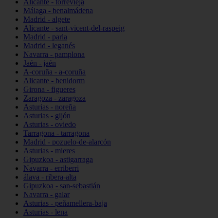
Alicante - torrevieja
Málaga - benalmádena
Madrid - algete
Alicante - sant-vicent-del-raspeig
Madrid - parla
Madrid - leganés
Navarra - pamplona
Jaén - jaén
A-coruña - a-coruña
Alicante - benidorm
Girona - figueres
Zaragoza - zaragoza
Asturias - noreña
Asturias - gijón
Asturias - oviedo
Tarragona - tarragona
Madrid - pozuelo-de-alarcón
Asturias - mieres
Gipuzkoa - astigarraga
Navarra - erriberri
álava - ribera-alta
Gipuzkoa - san-sebastián
Navarra - galar
Asturias - peñamellera-baja
Asturias - lena