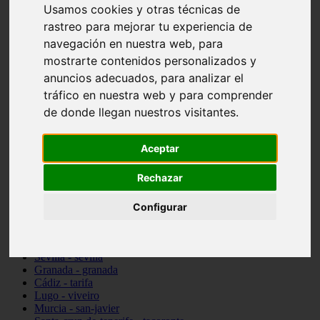
Usamos cookies y otras técnicas de
vocabulario de cocina
rastreo para mejorar tu experiencia de
Madrid - pozuelo-de-alarcón
Teruel - sarrión
navegación en nuestra web, para
Cádiz - algodonales
mostrarte contenidos personalizados y
Illes-balears - inca
anuncios adecuados, para analizar el
Madrid - madrid
Málaga - torremolinos
tráfico en nuestra web y para comprender
Asturias - oviedo
de donde llegan nuestros visitantes.
Cádiz - el-puerto-de-santa-maría
Asturias - aller
Toledo - illescas
Aceptar
álava - vitoria-gasteiz
Málaga - marbella
Rechazar
Zaragoza - zaragoza
Barcelona - barcelona
Valencia - valencia
Configurar
Pontevedra - lalín
Toledo - seseña
Cantabria - val-de-san-vicente
Sevilla - sevilla
Granada - granada
Cádiz - tarifa
Lugo - viveiro
Murcia - san-javier