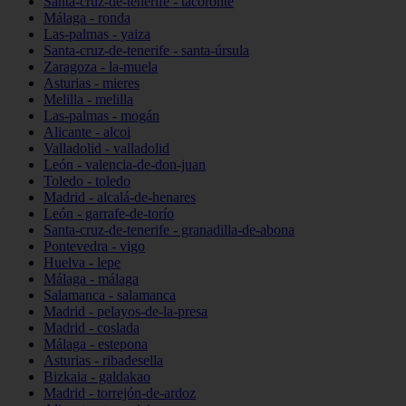
Santa-cruz-de-tenerife - tacoronte
Málaga - ronda
Las-palmas - yaiza
Santa-cruz-de-tenerife - santa-úrsula
Zaragoza - la-muela
Asturias - mieres
Melilla - melilla
Las-palmas - mogán
Alicante - alcoi
Valladolid - valladolid
León - valencia-de-don-juan
Toledo - toledo
Madrid - alcalá-de-henares
León - garrafe-de-torío
Santa-cruz-de-tenerife - granadilla-de-abona
Pontevedra - vigo
Huelva - lepe
Málaga - málaga
Salamanca - salamanca
Madrid - pelayos-de-la-presa
Madrid - coslada
Málaga - estepona
Asturias - ribadesella
Bizkaia - galdakao
Madrid - torrejón-de-ardoz