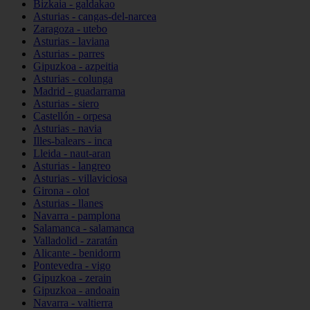
Bizkaia - galdakao
Asturias - cangas-del-narcea
Zaragoza - utebo
Asturias - laviana
Asturias - parres
Gipuzkoa - azpeitia
Asturias - colunga
Madrid - guadarrama
Asturias - siero
Castellón - orpesa
Asturias - navia
Illes-balears - inca
Lleida - naut-aran
Asturias - langreo
Asturias - villaviciosa
Girona - olot
Asturias - llanes
Navarra - pamplona
Salamanca - salamanca
Valladolid - zaratán
Alicante - benidorm
Pontevedra - vigo
Gipuzkoa - zerain
Gipuzkoa - andoain
Navarra - valtierra