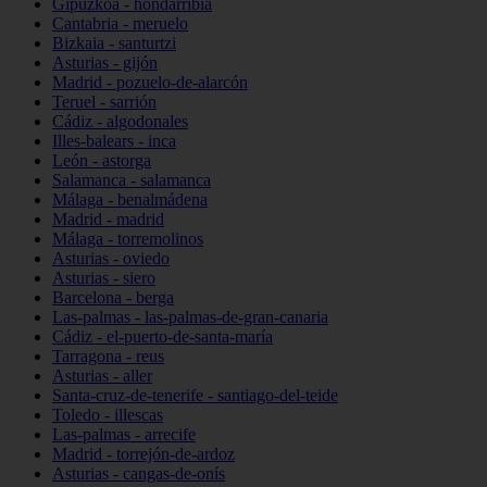
Gipuzkoa - hondarribia
Cantabria - meruelo
Bizkaia - santurtzi
Asturias - gijón
Madrid - pozuelo-de-alarcón
Teruel - sarrión
Cádiz - algodonales
Illes-balears - inca
León - astorga
Salamanca - salamanca
Málaga - benalmádena
Madrid - madrid
Málaga - torremolinos
Asturias - oviedo
Asturias - siero
Barcelona - berga
Las-palmas - las-palmas-de-gran-canaria
Cádiz - el-puerto-de-santa-maría
Tarragona - reus
Asturias - aller
Santa-cruz-de-tenerife - santiago-del-teide
Toledo - illescas
Las-palmas - arrecife
Madrid - torrejón-de-ardoz
Asturias - cangas-de-onís