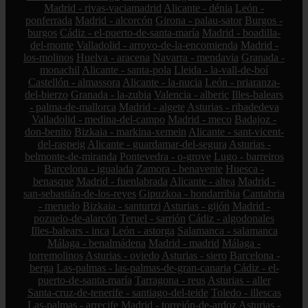
Madrid - rivas-vaciamadrid
Alicante - dénia
León -
ponferrada
Madrid - alcorcón
Girona - palau-sator
Burgos -
burgos
Cádiz - el-puerto-de-santa-maría
Madrid - boadilla-
del-monte
Valladolid - arroyo-de-la-encomienda
Madrid -
los-molinos
Huelva - aracena
Navarra - mendavia
Granada -
monachil
Alicante - santa-pola
Lleida - la-vall-de-boí
Castellón - almassora
Alicante - la-nucia
León - priaranza-
del-bierzo
Granada - la-zubia
Valencia - alberic
Illes-balears
- palma-de-mallorca
Madrid - algete
Asturias - ribadedeva
Valladolid - medina-del-campo
Madrid - meco
Badajoz -
don-benito
Bizkaia - markina-xemein
Alicante - sant-vicent-
del-raspeig
Alicante - guardamar-del-segura
Asturias -
belmonte-de-miranda
Pontevedra - o-grove
Lugo - barreiros
Barcelona - igualada
Zamora - benavente
Huesca -
benasque
Madrid - fuenlabrada
Alicante - altea
Madrid -
san-sebastián-de-los-reyes
Gipuzkoa - hondarribia
Cantabria
- meruelo
Bizkaia - santurtzi
Asturias - gijón
Madrid -
pozuelo-de-alarcón
Teruel - sarrión
Cádiz - algodonales
Illes-balears - inca
León - astorga
Salamanca - salamanca
Málaga - benalmádena
Madrid - madrid
Málaga -
torremolinos
Asturias - oviedo
Asturias - siero
Barcelona -
berga
Las-palmas - las-palmas-de-gran-canaria
Cádiz - el-
puerto-de-santa-maría
Tarragona - reus
Asturias - aller
Santa-cruz-de-tenerife - santiago-del-teide
Toledo - illescas
Las-palmas - arrecife
Madrid - torrejón-de-ardoz
Asturias -