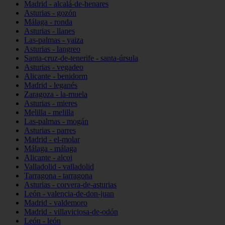
Madrid - alcalá-de-henares
Asturias - gozón
Málaga - ronda
Asturias - llanes
Las-palmas - yaiza
Asturias - langreo
Santa-cruz-de-tenerife - santa-úrsula
Asturias - vegadeo
Alicante - benidorm
Madrid - leganés
Zaragoza - la-muela
Asturias - mieres
Melilla - melilla
Las-palmas - mogán
Asturias - parres
Madrid - el-molar
Málaga - málaga
Alicante - alcoi
Valladolid - valladolid
Tarragona - tarragona
Asturias - corvera-de-asturias
León - valencia-de-don-juan
Madrid - valdemoro
Madrid - villaviciosa-de-odón
León - león