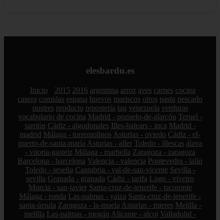
elesbardu.es
Inicio
2015
2016
argentina
arroz
aves
carnes
cocina
casera
comidas
espana
huevos
mariscos
otros
pasta
pescado
postres
producto
reposteria
tag
venezuela
verduras
vocabulario de cocina
Madrid - pozuelo-de-alarcón
Teruel -
sarrión
Cádiz - algodonales
Illes-balears - inca
Madrid -
madrid
Málaga - torremolinos
Asturias - oviedo
Cádiz - el-
puerto-de-santa-maría
Asturias - aller
Toledo - illescas
álava
- vitoria-gasteiz
Málaga - marbella
Zaragoza - zaragoza
Barcelona - barcelona
Valencia - valencia
Pontevedra - lalín
Toledo - seseña
Cantabria - val-de-san-vicente
Sevilla -
sevilla
Granada - granada
Cádiz - tarifa
Lugo - viveiro
Murcia - san-javier
Santa-cruz-de-tenerife - tacoronte
Málaga - ronda
Las-palmas - yaiza
Santa-cruz-de-tenerife -
santa-úrsula
Zaragoza - la-muela
Asturias - mieres
Melilla -
melilla
Las-palmas - mogán
Alicante - alcoi
Valladolid -