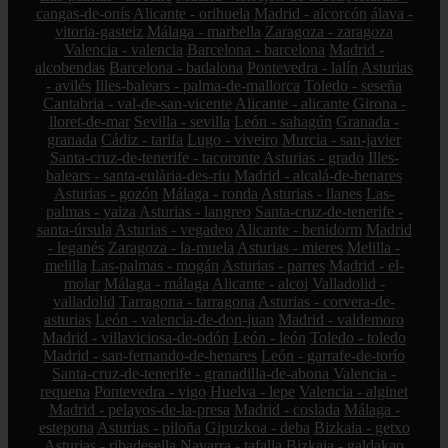
cangas-de-onís
Alicante - orihuela
Madrid - alcorcón
álava -
vitoria-gasteiz
Málaga - marbella
Zaragoza - zaragoza
Valencia - valencia
Barcelona - barcelona
Madrid -
alcobendas
Barcelona - badalona
Pontevedra - lalín
Asturias
- avilés
Illes-balears - palma-de-mallorca
Toledo - seseña
Cantabria - val-de-san-vicente
Alicante - alicante
Girona -
lloret-de-mar
Sevilla - sevilla
León - sahagún
Granada -
granada
Cádiz - tarifa
Lugo - viveiro
Murcia - san-javier
Santa-cruz-de-tenerife - tacoronte
Asturias - grado
Illes-
balears - santa-eulària-des-riu
Madrid - alcalá-de-henares
Asturias - gozón
Málaga - ronda
Asturias - llanes
Las-
palmas - yaiza
Asturias - langreo
Santa-cruz-de-tenerife -
santa-úrsula
Asturias - vegadeo
Alicante - benidorm
Madrid
- leganés
Zaragoza - la-muela
Asturias - mieres
Melilla -
melilla
Las-palmas - mogán
Asturias - parres
Madrid - el-
molar
Málaga - málaga
Alicante - alcoi
Valladolid -
valladolid
Tarragona - tarragona
Asturias - corvera-de-
asturias
León - valencia-de-don-juan
Madrid - valdemoro
Madrid - villaviciosa-de-odón
León - león
Toledo - toledo
Madrid - san-fernando-de-henares
León - garrafe-de-torío
Santa-cruz-de-tenerife - granadilla-de-abona
Valencia -
requena
Pontevedra - vigo
Huelva - lepe
Valencia - alginet
Madrid - pelayos-de-la-presa
Madrid - coslada
Málaga -
estepona
Asturias - piloña
Gipuzkoa - deba
Bizkaia - getxo
Asturias - ribadesella
Navarra - tafalla
Bizkaia - galdakao