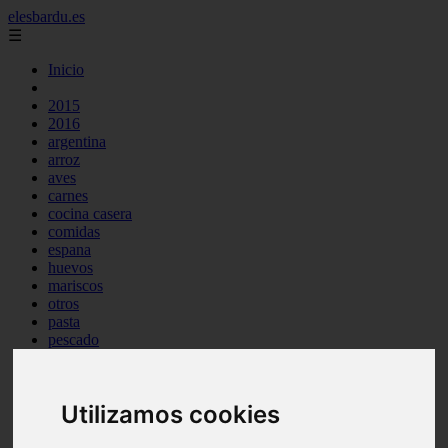
elesbardu.es
☰
Inicio
2015
2016
argentina
arroz
aves
carnes
cocina casera
comidas
espana
huevos
mariscos
otros
pasta
pescado
postres
producto
reposteria
Utilizamos cookies
tag
venezuela
verduras