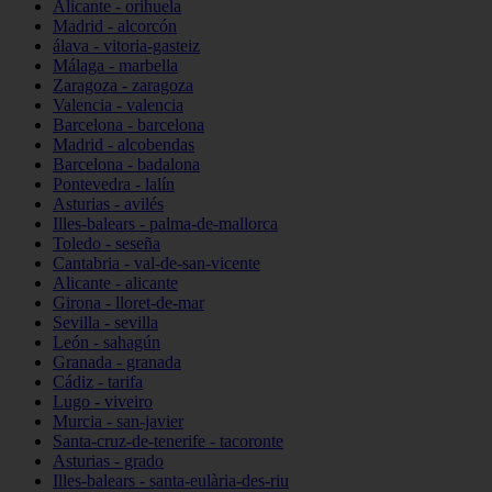
Alicante - orihuela
Madrid - alcorcón
álava - vitoria-gasteiz
Málaga - marbella
Zaragoza - zaragoza
Valencia - valencia
Barcelona - barcelona
Madrid - alcobendas
Barcelona - badalona
Pontevedra - lalín
Asturias - avilés
Illes-balears - palma-de-mallorca
Toledo - seseña
Cantabria - val-de-san-vicente
Alicante - alicante
Girona - lloret-de-mar
Sevilla - sevilla
León - sahagún
Granada - granada
Cádiz - tarifa
Lugo - viveiro
Murcia - san-javier
Santa-cruz-de-tenerife - tacoronte
Asturias - grado
Illes-balears - santa-eulària-des-riu