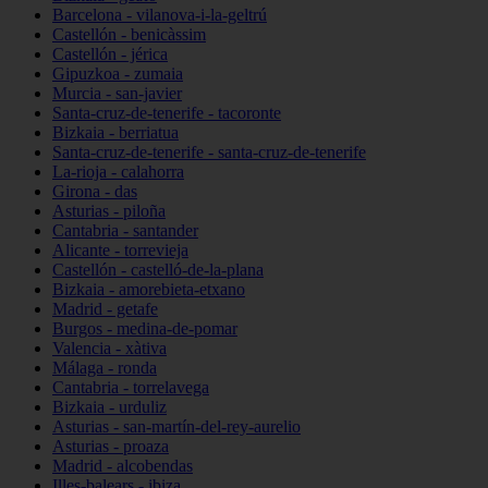
Barcelona - vilanova-i-la-geltrú
Castellón - benicàssim
Castellón - jérica
Gipuzkoa - zumaia
Murcia - san-javier
Santa-cruz-de-tenerife - tacoronte
Bizkaia - berriatua
Santa-cruz-de-tenerife - santa-cruz-de-tenerife
La-rioja - calahorra
Girona - das
Asturias - piloña
Cantabria - santander
Alicante - torrevieja
Castellón - castelló-de-la-plana
Bizkaia - amorebieta-etxano
Madrid - getafe
Burgos - medina-de-pomar
Valencia - xàtiva
Málaga - ronda
Cantabria - torrelavega
Bizkaia - urduliz
Asturias - san-martín-del-rey-aurelio
Asturias - proaza
Madrid - alcobendas
Illes-balears - ibiza