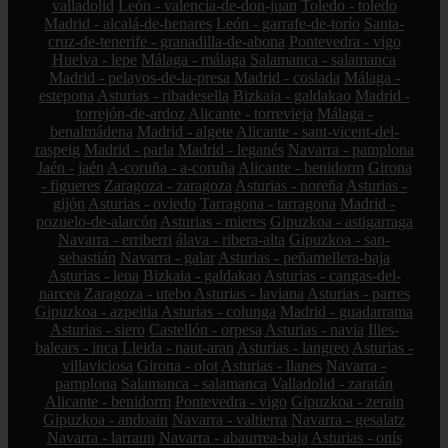
valladolid
León - valencia-de-don-juan
Toledo - toledo
Madrid - alcalá-de-henares
León - garrafe-de-torío
Santa-
cruz-de-tenerife - granadilla-de-abona
Pontevedra - vigo
Huelva - lepe
Málaga - málaga
Salamanca - salamanca
Madrid - pelayos-de-la-presa
Madrid - coslada
Málaga -
estepona
Asturias - ribadesella
Bizkaia - galdakao
Madrid -
torrejón-de-ardoz
Alicante - torrevieja
Málaga -
benalmádena
Madrid - algete
Alicante - sant-vicent-del-
raspeig
Madrid - parla
Madrid - leganés
Navarra - pamplona
Jaén - jaén
A-coruña - a-coruña
Alicante - benidorm
Girona
- figueres
Zaragoza - zaragoza
Asturias - noreña
Asturias -
gijón
Asturias - oviedo
Tarragona - tarragona
Madrid -
pozuelo-de-alarcón
Asturias - mieres
Gipuzkoa - astigarraga
Navarra - erriberri
álava - ribera-alta
Gipuzkoa - san-
sebastián
Navarra - galar
Asturias - peñamellera-baja
Asturias - lena
Bizkaia - galdakao
Asturias - cangas-del-
narcea
Zaragoza - utebo
Asturias - laviana
Asturias - parres
Gipuzkoa - azpeitia
Asturias - colunga
Madrid - guadarrama
Asturias - siero
Castellón - orpesa
Asturias - navia
Illes-
balears - inca
Lleida - naut-aran
Asturias - langreo
Asturias -
villaviciosa
Girona - olot
Asturias - llanes
Navarra -
pamplona
Salamanca - salamanca
Valladolid - zaratán
Alicante - benidorm
Pontevedra - vigo
Gipuzkoa - zerain
Gipuzkoa - andoain
Navarra - valtierra
Navarra - gesalatz
Navarra - larraun
Navarra - abaurrea-baja
Asturias - onís