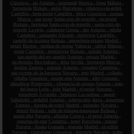
Gipuzkoa - aia
Asturias - taramundi
Huesca - fraga
Málaga -
fuengirola
Bizkaia - getxo
Barcelona - vilanova-i-la-geltrú
Castellón - benicàssim
Castellón - jérica
Gipuzkoa - zumaia
Murcia - san-javier
Santa-cruz-de-tenerife - tacoronte
Bizkaia - berriatua
Santa-cruz-de-tenerife - santa-cruz-de-
tenerife
La-rioja - calahorra
Girona - das
Asturias - piloña
Cantabria - santander
Alicante - torrevieja
Castellón -
castelló-de-la-plana
Bizkaia - amorebieta-etxano
Madrid -
getafe
Burgos - medina-de-pomar
Valencia - xàtiva
Málaga -
ronda
Cantabria - torrelavega
Bizkaia - urduliz
Asturias -
san-martín-del-rey-aurelio
Asturias - proaza
Madrid -
alcobendas
Illes-balears - ibiza
Sevilla - bormujos
Murcia -
águilas
Zamora - galende
Asturias - vegadeo
Cantabria -
san-vicente-de-la-barquera
Navarra - erro
Madrid - collado-
villalba
Gipuzkoa - lasarte-oria
Asturias - aller
Granada -
almuñécar
Pontevedra - vilagarcía-de-arousa
Asturias - soto-
del-barco
León - león
Madrid - el-molar
Navarra -
lekunberri
A-coruña - betanzos
Las-palmas - agaete
Valladolid - peñafiel
Asturias - sobrescobio
álava - asparrena
Zamora - fuentes-de-ropel
Madrid - móstoles
Navarra -
deierri
Bizkaia - valle-de-trápaga-trapagaran
Bizkaia -
gamiz-fika
Navarra - ultzama
Cuenca - el-peral
Almería -
roquetas-de-mar
Cantabria - potes
Barcelona - mataró
Navarra - lesaka
Granada - granada
Madrid - el-vellón
Navarra - cintruénigo
Gipuzkoa - legorreta
Navarra - izaba