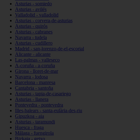
Asturias - somiedo
Asturias - avilés
Valladolid - valladolid
Asturias - corvera-de-asturias
Asturias - quirós
Asturias - cabranes
Navarra - tudela
Asturias - cudillero
Madrid - san-lorenzo-de-el-escorial
Alicante - alicante
Las-palmas - valleseco
A-coruña - a-coruña
Girona - lloret-de-mar
Navarra - lodosa
Barcelona - manresa
Cantabria - santoña
Asturias - tapia-de-casariego
Asturias - llanera
Pontevedra - pontevedra
Illes-balears - santa-eulària-des-riu
Gipuzkoa - aia
Asturias - taramundi
Huesca - fraga
Málaga - fuengirola
Bizkaia - getxo