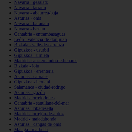
Navarra - gesalatz
Navarra - larraun
Navarra - abaurrea-baja
Asturias - onís
Navarra - barañain
Navarra - baztan
Cantabria - entrambasaguas
León - valencia-de-don-juan
Bizkaia - valle-de-carranza
Gipuzkoa - usurbil
Gipuzkoa - urnieta
Madrid - san-fernando-de-henares
Bizkaia - loiu
Gipuzkoa - errenteria
Asturias - cabrales
Gipuzkoa - hernani
Salamanca - ciudad-rodrigo
Asturias - gozón
Madrid - torrelodones
Cantabria - santillana-del-mar
Asturias - ribadesella
Madrid - torrejón-de-ardoz
Madrid - majadahonda
Asturias - cangas-de-onís
Málaga - marbella