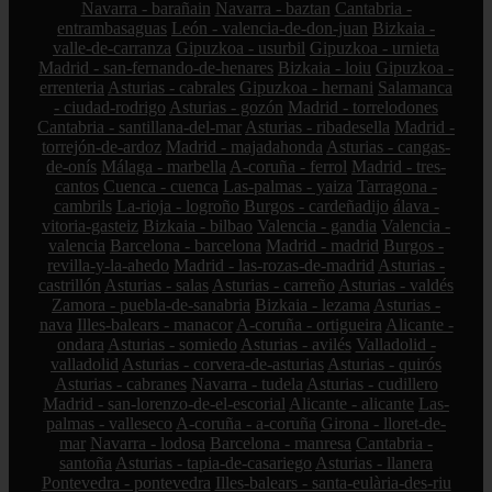
Navarra - barañain
Navarra - baztan
Cantabria -
entrambasaguas
León - valencia-de-don-juan
Bizkaia -
valle-de-carranza
Gipuzkoa - usurbil
Gipuzkoa - urnieta
Madrid - san-fernando-de-henares
Bizkaia - loiu
Gipuzkoa -
errenteria
Asturias - cabrales
Gipuzkoa - hernani
Salamanca
- ciudad-rodrigo
Asturias - gozón
Madrid - torrelodones
Cantabria - santillana-del-mar
Asturias - ribadesella
Madrid -
torrejón-de-ardoz
Madrid - majadahonda
Asturias - cangas-
de-onís
Málaga - marbella
A-coruña - ferrol
Madrid - tres-
cantos
Cuenca - cuenca
Las-palmas - yaiza
Tarragona -
cambrils
La-rioja - logroño
Burgos - cardeñadijo
álava -
vitoria-gasteiz
Bizkaia - bilbao
Valencia - gandia
Valencia -
valencia
Barcelona - barcelona
Madrid - madrid
Burgos -
revilla-y-la-ahedo
Madrid - las-rozas-de-madrid
Asturias -
castrillón
Asturias - salas
Asturias - carreño
Asturias - valdés
Zamora - puebla-de-sanabria
Bizkaia - lezama
Asturias -
nava
Illes-balears - manacor
A-coruña - ortigueira
Alicante -
ondara
Asturias - somiedo
Asturias - avilés
Valladolid -
valladolid
Asturias - corvera-de-asturias
Asturias - quirós
Asturias - cabranes
Navarra - tudela
Asturias - cudillero
Madrid - san-lorenzo-de-el-escorial
Alicante - alicante
Las-
palmas - valleseco
A-coruña - a-coruña
Girona - lloret-de-
mar
Navarra - lodosa
Barcelona - manresa
Cantabria -
santoña
Asturias - tapia-de-casariego
Asturias - llanera
Pontevedra - pontevedra
Illes-balears - santa-eulària-des-riu