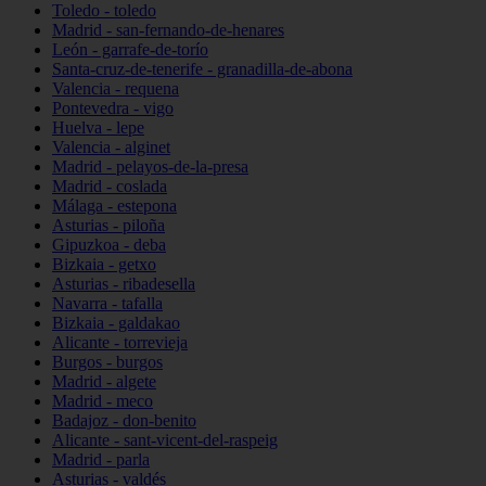
Toledo - toledo
Madrid - san-fernando-de-henares
León - garrafe-de-torío
Santa-cruz-de-tenerife - granadilla-de-abona
Valencia - requena
Pontevedra - vigo
Huelva - lepe
Valencia - alginet
Madrid - pelayos-de-la-presa
Madrid - coslada
Málaga - estepona
Asturias - piloña
Gipuzkoa - deba
Bizkaia - getxo
Asturias - ribadesella
Navarra - tafalla
Bizkaia - galdakao
Alicante - torrevieja
Burgos - burgos
Madrid - algete
Madrid - meco
Badajoz - don-benito
Alicante - sant-vicent-del-raspeig
Madrid - parla
Asturias - valdés