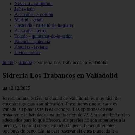
Navarra - pamplona
Jaén - jaén
A-coruña - a-coruña
Madrid - getafe
Castellón - castelló-de-la-plana
A-coruña - ferrol
Toledo - quintanar-de-la-orden
Palencia - palencia
Asturias - laviana
Lleida - seròs
Inicio
>
sidreria
>
Sidreria Los Trabancos en Valladolid
Sidreria Los Trabancos en Valladolid
📅 12/12/2025
El restaurante, está en la ciudad de Valladolid, es muy fácil de
encontrar gracias a su ubicación. Encontrarás que su carta es
variada, su plato estrella es cachopo. Las opiniones de este
restaurante le han dado una puntuación de 7.92, sus precios son los
adecuados para lo que ofrecen, sus precios no son superiores a la
media y su comida merece mucho la pena, tienen diferentes
opciones de pago. Llama para reservar si tienes planeado ir a