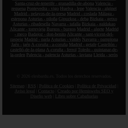
Santa-cruz-de-tenerife - granadilla-de-abona
Valencia -
requena
Pontevedra - vigo
Huelva - lepe
Valencia - alginet
Madrid - pelayos-de-la-presa
Madrid - coslada
Málaga -
estepona
Asturias - piloña
Gipuzkoa - deba
Bizkaia - getxo
Asturias - ribadesella
Navarra - tafalla
Bizkaia - galdakao
Alicante - torrevieja
Burgos - burgos
Madrid - algete
Madrid
- meco
Badajoz - don-benito
Alicante - sant-vicent-del-
raspeig
Madrid - parla
Asturias - valdés
Navarra - pamplona
Jaén - jaén
A-coruña - a-coruña
Madrid - getafe
Castellón -
castelló-de-la-plana
A-coruña - ferrol
Toledo - quintanar-de-
la-orden
Palencia - palencia
Asturias - laviana
Lleida - seròs
© 2026 elesbardu.es. Todos los derechos reservados.
Sitemap
|
RSS
|
Política de Cookies
|
Política de Privacidad
|
Aviso legal
|
Contacto
|
Creado por 0lemiswebs SEO y
Diseño web
|
Libro sobre Cabañuelas