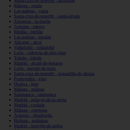
Santa-cruz-de-tenerife - tacoronte
Málaga - ronda
Las-palmas - yaiza
Santa-cruz-de-tenerife - santa-úrsula
Zaragoza - la-muela
Asturias - mieres
Melilla - melilla
Las-palmas - mogán
Alicante - alcoi
Valladolid - valladolid
León - valencia-de-don-juan
Toledo - toledo
Madrid - alcalá-de-henares
León - garrafe-de-torío
Santa-cruz-de-tenerife - granadilla-de-abona
Pontevedra - vigo
Huelva - lepe
Málaga - málaga
Salamanca - salamanca
Madrid - pelayos-de-la-presa
Madrid - coslada
Málaga - estepona
Asturias - ribadesella
Bizkaia - galdakao
Madrid - torrejón-de-ardoz