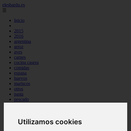
elesbardu.es
☰
Inicio
2015
2016
argentina
arroz
aves
carnes
cocina casera
comidas
espana
huevos
mariscos
otros
pasta
pescado
postres
producto
reposteria
Utilizamos cookies
tag
venezuela
verduras