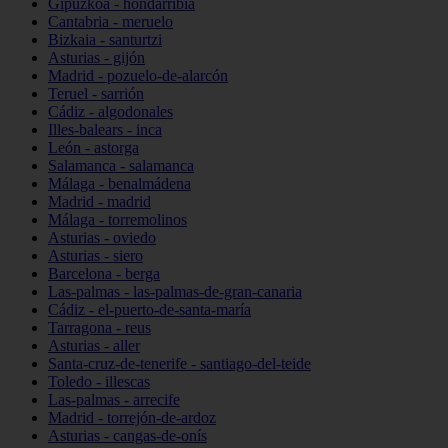
Gipuzkoa - hondarribia
Cantabria - meruelo
Bizkaia - santurtzi
Asturias - gijón
Madrid - pozuelo-de-alarcón
Teruel - sarrión
Cádiz - algodonales
Illes-balears - inca
León - astorga
Salamanca - salamanca
Málaga - benalmádena
Madrid - madrid
Málaga - torremolinos
Asturias - oviedo
Asturias - siero
Barcelona - berga
Las-palmas - las-palmas-de-gran-canaria
Cádiz - el-puerto-de-santa-maría
Tarragona - reus
Asturias - aller
Santa-cruz-de-tenerife - santiago-del-teide
Toledo - illescas
Las-palmas - arrecife
Madrid - torrejón-de-ardoz
Asturias - cangas-de-onís