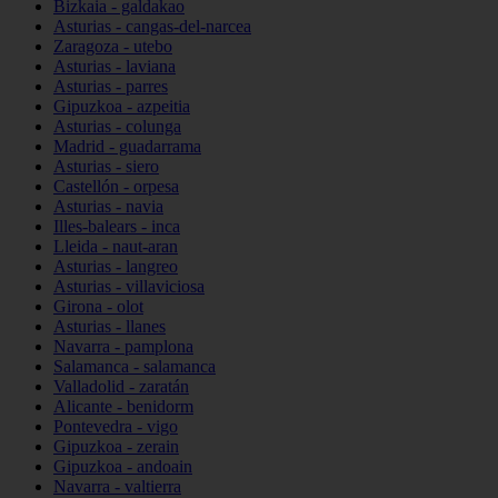
Bizkaia - galdakao
Asturias - cangas-del-narcea
Zaragoza - utebo
Asturias - laviana
Asturias - parres
Gipuzkoa - azpeitia
Asturias - colunga
Madrid - guadarrama
Asturias - siero
Castellón - orpesa
Asturias - navia
Illes-balears - inca
Lleida - naut-aran
Asturias - langreo
Asturias - villaviciosa
Girona - olot
Asturias - llanes
Navarra - pamplona
Salamanca - salamanca
Valladolid - zaratán
Alicante - benidorm
Pontevedra - vigo
Gipuzkoa - zerain
Gipuzkoa - andoain
Navarra - valtierra