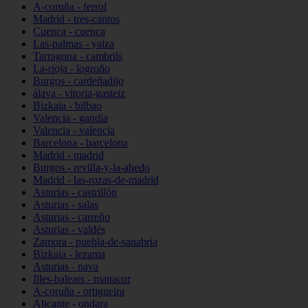
A-coruña - ferrol
Madrid - tres-cantos
Cuenca - cuenca
Las-palmas - yaiza
Tarragona - cambrils
La-rioja - logroño
Burgos - cardeñadijo
álava - vitoria-gasteiz
Bizkaia - bilbao
Valencia - gandia
Valencia - valencia
Barcelona - barcelona
Madrid - madrid
Burgos - revilla-y-la-ahedo
Madrid - las-rozas-de-madrid
Asturias - castrillón
Asturias - salas
Asturias - carreño
Asturias - valdés
Zamora - puebla-de-sanabria
Bizkaia - lezama
Asturias - nava
Illes-balears - manacor
A-coruña - ortigueira
Alicante - ondara