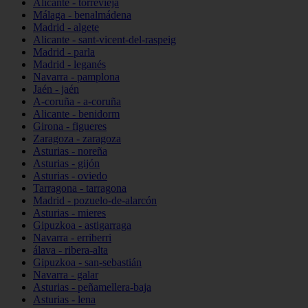
Alicante - torrevieja
Málaga - benalmádena
Madrid - algete
Alicante - sant-vicent-del-raspeig
Madrid - parla
Madrid - leganés
Navarra - pamplona
Jaén - jaén
A-coruña - a-coruña
Alicante - benidorm
Girona - figueres
Zaragoza - zaragoza
Asturias - noreña
Asturias - gijón
Asturias - oviedo
Tarragona - tarragona
Madrid - pozuelo-de-alarcón
Asturias - mieres
Gipuzkoa - astigarraga
Navarra - erriberri
álava - ribera-alta
Gipuzkoa - san-sebastián
Navarra - galar
Asturias - peñamellera-baja
Asturias - lena