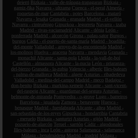
deierri
Bizkaia - valle-de-trápaga-trapagaran
Bizkaia -
gamiz-fika
Navarra - ultzama
Cuenca - el-peral
Almería -
roquetas-de-mar
Cantabria - potes
Barcelona - mataró
Navarra - lesaka
Granada - granada
Madrid - el-vellón
Navarra - cintruénigo
Gipuzkoa - legorreta
Navarra - izaba
Madrid - rivas-vaciamadrid
Alicante - dénia
León -
ponferrada
Madrid - alcorcón
Girona - palau-sator
Burgos -
burgos
Cádiz - el-puerto-de-santa-maría
Madrid - boadilla-
del-monte
Valladolid - arroyo-de-la-encomienda
Madrid -
los-molinos
Huelva - aracena
Navarra - mendavia
Granada -
monachil
Alicante - santa-pola
Lleida - la-vall-de-boí
Castellón - almassora
Alicante - la-nucia
León - priaranza-
del-bierzo
Granada - la-zubia
Valencia - alberic
Illes-balears
- palma-de-mallorca
Madrid - algete
Asturias - ribadedeva
Valladolid - medina-del-campo
Madrid - meco
Badajoz -
don-benito
Bizkaia - markina-xemein
Alicante - sant-vicent-
del-raspeig
Alicante - guardamar-del-segura
Asturias -
belmonte-de-miranda
Pontevedra - o-grove
Lugo - barreiros
Barcelona - igualada
Zamora - benavente
Huesca -
benasque
Madrid - fuenlabrada
Alicante - altea
Madrid -
san-sebastián-de-los-reyes
Gipuzkoa - hondarribia
Cantabria
- meruelo
Bizkaia - santurtzi
Asturias - gijón
Madrid -
pozuelo-de-alarcón
Teruel - sarrión
Cádiz - algodonales
Illes-balears - inca
León - astorga
Salamanca - salamanca
Málaga - benalmádena
Madrid - madrid
Málaga -