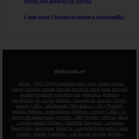
Receta Pan integral con cerveza
Como hacer Figacitas de manteca (mantequilla)
elesbardu.es
Inicio
2015
2016
argentina
arroz
aves
carnes
cocina
casera
comidas
espana
huevos
mariscos
otros
pasta
pescado
postres
producto
reposteria
tag
venezuela
verduras
vocabulario de cocina
Madrid - pozuelo-de-alarcón
Teruel -
sarrión
Cádiz - algodonales
Illes-balears - inca
Madrid -
madrid
Málaga - torremolinos
Asturias - oviedo
Cádiz - el-
puerto-de-santa-maría
Asturias - aller
Toledo - illescas
álava
- vitoria-gasteiz
Málaga - marbella
Zaragoza - zaragoza
Barcelona - barcelona
Valencia - valencia
Pontevedra - lalín
Toledo - seseña
Cantabria - val-de-san-vicente
Sevilla -