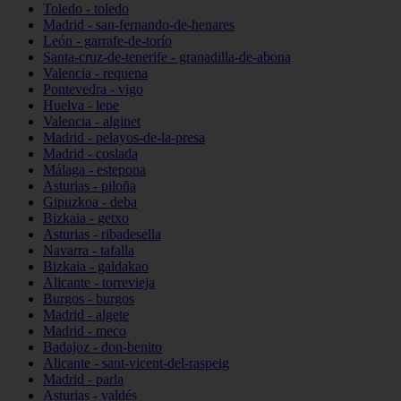
Toledo - toledo
Madrid - san-fernando-de-henares
León - garrafe-de-torío
Santa-cruz-de-tenerife - granadilla-de-abona
Valencia - requena
Pontevedra - vigo
Huelva - lepe
Valencia - alginet
Madrid - pelayos-de-la-presa
Madrid - coslada
Málaga - estepona
Asturias - piloña
Gipuzkoa - deba
Bizkaia - getxo
Asturias - ribadesella
Navarra - tafalla
Bizkaia - galdakao
Alicante - torrevieja
Burgos - burgos
Madrid - algete
Madrid - meco
Badajoz - don-benito
Alicante - sant-vicent-del-raspeig
Madrid - parla
Asturias - valdés