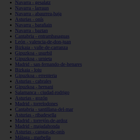
Navarra - gesalatz
Navarra - larraun
Navarra - abaurrea-baja
Asturias - onís
Navarra - barañain
Navarra - baztan
Cantabria - entrambasaguas
León - valencia-de-don-juan
Bizkaia - valle-de-carranza
Gipuzkoa - usurbil
Gipuzkoa - urnieta
Madrid - san-fernando-de-henares
Bizkaia - loiu
Gipuzkoa - errenteria
Asturias - cabrales
Gipuzkoa - hernani
Salamanca - ciudad-rodrigo
Asturias - gozón
Madrid - torrelodones
Cantabria - santillana-del-mar
Asturias - ribadesella
Madrid - torrejón-de-ardoz
Madrid - majadahonda
Asturias - cangas-de-onís
Málaga - marbella