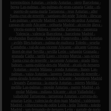
torremolinos
Asturias - oviedo
Asturias - siero
Barcelona -
berga
Las-palmas - las-palmas-de-gran-canaria
Cádiz - el-
puerto-de-santa-maría
Tarragona - reus
Asturias - aller
Santa-cruz-de-tenerife - santiago-del-teide
Toledo - illescas
Las-palmas - arrecife
Madrid - torrejón-de-ardoz
Asturias -
cangas-de-onís
Alicante - orihuela
Madrid - alcorcón
álava -
vitoria-gasteiz
Málaga - marbella
Zaragoza - zaragoza
Valencia - valencia
Barcelona - barcelona
Madrid -
alcobendas
Barcelona - badalona
Pontevedra - lalín
Asturias
- avilés
Illes-balears - palma-de-mallorca
Toledo - seseña
Cantabria - val-de-san-vicente
Alicante - alicante
Girona -
lloret-de-mar
Sevilla - sevilla
León - sahagún
Granada -
granada
Cádiz - tarifa
Lugo - viveiro
Murcia - san-javier
Santa-cruz-de-tenerife - tacoronte
Asturias - grado
Illes-
balears - santa-eulària-des-riu
Madrid - alcalá-de-henares
Asturias - gozón
Málaga - ronda
Asturias - llanes
Las-
palmas - yaiza
Asturias - langreo
Santa-cruz-de-tenerife -
santa-úrsula
Asturias - vegadeo
Alicante - benidorm
Madrid
- leganés
Zaragoza - la-muela
Asturias - mieres
Melilla -
melilla
Las-palmas - mogán
Asturias - parres
Madrid - el-
molar
Málaga - málaga
Alicante - alcoi
Valladolid -
valladolid
Tarragona - tarragona
Asturias - corvera-de-
asturias
León - valencia-de-don-juan
Madrid - valdemoro
Madrid - villaviciosa-de-odón
León - león
Toledo - toledo
Madrid - san-fernando-de-henares
León - garrafe-de-torío