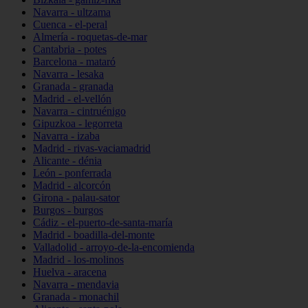
Navarra - ultzama
Cuenca - el-peral
Almería - roquetas-de-mar
Cantabria - potes
Barcelona - mataró
Navarra - lesaka
Granada - granada
Madrid - el-vellón
Navarra - cintruénigo
Gipuzkoa - legorreta
Navarra - izaba
Madrid - rivas-vaciamadrid
Alicante - dénia
León - ponferrada
Madrid - alcorcón
Girona - palau-sator
Burgos - burgos
Cádiz - el-puerto-de-santa-maría
Madrid - boadilla-del-monte
Valladolid - arroyo-de-la-encomienda
Madrid - los-molinos
Huelva - aracena
Navarra - mendavia
Granada - monachil