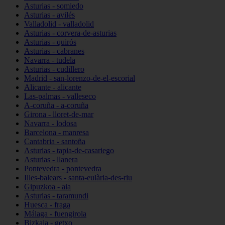
Asturias - somiedo
Asturias - avilés
Valladolid - valladolid
Asturias - corvera-de-asturias
Asturias - quirós
Asturias - cabranes
Navarra - tudela
Asturias - cudillero
Madrid - san-lorenzo-de-el-escorial
Alicante - alicante
Las-palmas - valleseco
A-coruña - a-coruña
Girona - lloret-de-mar
Navarra - lodosa
Barcelona - manresa
Cantabria - santoña
Asturias - tapia-de-casariego
Asturias - llanera
Pontevedra - pontevedra
Illes-balears - santa-eulària-des-riu
Gipuzkoa - aia
Asturias - taramundi
Huesca - fraga
Málaga - fuengirola
Bizkaia - getxo