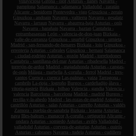
villaviciosa
Girona - olot
Asturias - llanes
Navarra -
pamplona
Salamanca - salamanca
Valladolid - zaratán
Alicante - benidorm
Pontevedra - vigo
Gipuzkoa - zerain
Gipuzkoa - andoain
Navarra - valtierra
Navarra - gesalatz
Navarra - larraun
Navarra - abaurrea-baja
Asturias - onís
Navarra - barañain
Navarra - baztan
Cantabria -
entrambasaguas
León - valencia-de-don-juan
Bizkaia -
valle-de-carranza
Gipuzkoa - usurbil
Gipuzkoa - urnieta
Madrid - san-fernando-de-henares
Bizkaia - loiu
Gipuzkoa -
errenteria
Asturias - cabrales
Gipuzkoa - hernani
Salamanca
- ciudad-rodrigo
Asturias - gozón
Madrid - torrelodones
Cantabria - santillana-del-mar
Asturias - ribadesella
Madrid -
torrejón-de-ardoz
Madrid - majadahonda
Asturias - cangas-
de-onís
Málaga - marbella
A-coruña - ferrol
Madrid - tres-
cantos
Cuenca - cuenca
Las-palmas - yaiza
Tarragona -
cambrils
La-rioja - logroño
Burgos - cardeñadijo
álava -
vitoria-gasteiz
Bizkaia - bilbao
Valencia - gandia
Valencia -
valencia
Barcelona - barcelona
Madrid - madrid
Burgos -
revilla-y-la-ahedo
Madrid - las-rozas-de-madrid
Asturias -
castrillón
Asturias - salas
Asturias - carreño
Asturias - valdés
Zamora - puebla-de-sanabria
Bizkaia - lezama
Asturias -
nava
Illes-balears - manacor
A-coruña - ortigueira
Alicante -
ondara
Asturias - somiedo
Asturias - avilés
Valladolid -
valladolid
Asturias - corvera-de-asturias
Asturias - quirós
Asturias - cabranes
Navarra - tudela
Asturias - cudillero