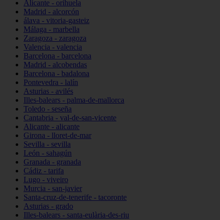
Alicante - orihuela
Madrid - alcorcón
álava - vitoria-gasteiz
Málaga - marbella
Zaragoza - zaragoza
Valencia - valencia
Barcelona - barcelona
Madrid - alcobendas
Barcelona - badalona
Pontevedra - lalín
Asturias - avilés
Illes-balears - palma-de-mallorca
Toledo - seseña
Cantabria - val-de-san-vicente
Alicante - alicante
Girona - lloret-de-mar
Sevilla - sevilla
León - sahagún
Granada - granada
Cádiz - tarifa
Lugo - viveiro
Murcia - san-javier
Santa-cruz-de-tenerife - tacoronte
Asturias - grado
Illes-balears - santa-eulària-des-riu