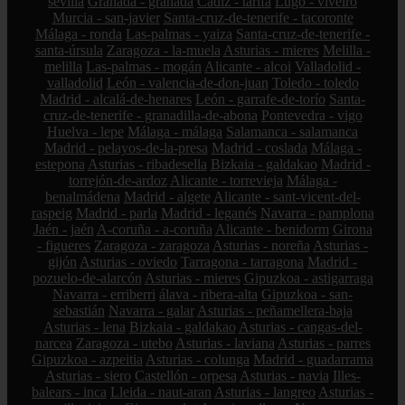
sevilla
Granada - granada
Cádiz - tarifa
Lugo - viveiro
Murcia - san-javier
Santa-cruz-de-tenerife - tacoronte
Málaga - ronda
Las-palmas - yaiza
Santa-cruz-de-tenerife -
santa-úrsula
Zaragoza - la-muela
Asturias - mieres
Melilla -
melilla
Las-palmas - mogán
Alicante - alcoi
Valladolid -
valladolid
León - valencia-de-don-juan
Toledo - toledo
Madrid - alcalá-de-henares
León - garrafe-de-torío
Santa-
cruz-de-tenerife - granadilla-de-abona
Pontevedra - vigo
Huelva - lepe
Málaga - málaga
Salamanca - salamanca
Madrid - pelayos-de-la-presa
Madrid - coslada
Málaga -
estepona
Asturias - ribadesella
Bizkaia - galdakao
Madrid -
torrejón-de-ardoz
Alicante - torrevieja
Málaga -
benalmádena
Madrid - algete
Alicante - sant-vicent-del-
raspeig
Madrid - parla
Madrid - leganés
Navarra - pamplona
Jaén - jaén
A-coruña - a-coruña
Alicante - benidorm
Girona
- figueres
Zaragoza - zaragoza
Asturias - noreña
Asturias -
gijón
Asturias - oviedo
Tarragona - tarragona
Madrid -
pozuelo-de-alarcón
Asturias - mieres
Gipuzkoa - astigarraga
Navarra - erriberri
álava - ribera-alta
Gipuzkoa - san-
sebastián
Navarra - galar
Asturias - peñamellera-baja
Asturias - lena
Bizkaia - galdakao
Asturias - cangas-del-
narcea
Zaragoza - utebo
Asturias - laviana
Asturias - parres
Gipuzkoa - azpeitia
Asturias - colunga
Madrid - guadarrama
Asturias - siero
Castellón - orpesa
Asturias - navia
Illes-
balears - inca
Lleida - naut-aran
Asturias - langreo
Asturias -