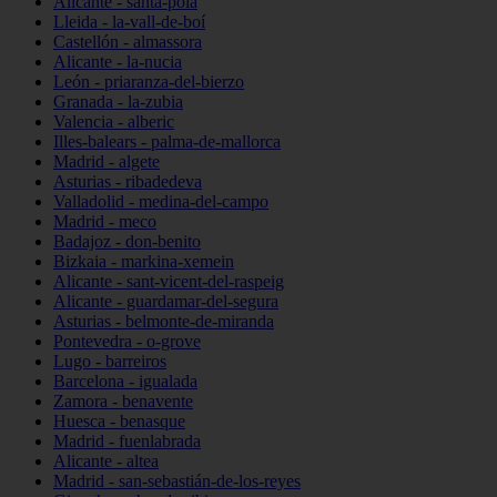
Alicante - santa-pola
Lleida - la-vall-de-boí
Castellón - almassora
Alicante - la-nucia
León - priaranza-del-bierzo
Granada - la-zubia
Valencia - alberic
Illes-balears - palma-de-mallorca
Madrid - algete
Asturias - ribadedeva
Valladolid - medina-del-campo
Madrid - meco
Badajoz - don-benito
Bizkaia - markina-xemein
Alicante - sant-vicent-del-raspeig
Alicante - guardamar-del-segura
Asturias - belmonte-de-miranda
Pontevedra - o-grove
Lugo - barreiros
Barcelona - igualada
Zamora - benavente
Huesca - benasque
Madrid - fuenlabrada
Alicante - altea
Madrid - san-sebastián-de-los-reyes