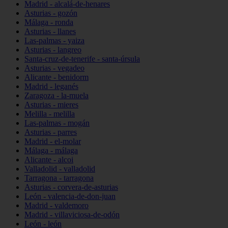
Madrid - alcalá-de-henares
Asturias - gozón
Málaga - ronda
Asturias - llanes
Las-palmas - yaiza
Asturias - langreo
Santa-cruz-de-tenerife - santa-úrsula
Asturias - vegadeo
Alicante - benidorm
Madrid - leganés
Zaragoza - la-muela
Asturias - mieres
Melilla - melilla
Las-palmas - mogán
Asturias - parres
Madrid - el-molar
Málaga - málaga
Alicante - alcoi
Valladolid - valladolid
Tarragona - tarragona
Asturias - corvera-de-asturias
León - valencia-de-don-juan
Madrid - valdemoro
Madrid - villaviciosa-de-odón
León - león