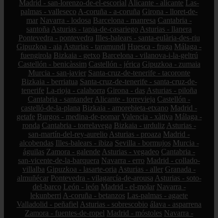
Madrid - san-lorenzo-de-el-escorial
Alicante - alicante
Las-
palmas - valleseco
A-coruña - a-coruña
Girona - lloret-de-
mar
Navarra - lodosa
Barcelona - manresa
Cantabria -
santoña
Asturias - tapia-de-casariego
Asturias - llanera
Pontevedra - pontevedra
Illes-balears - santa-eulària-des-riu
Gipuzkoa - aia
Asturias - taramundi
Huesca - fraga
Málaga -
fuengirola
Bizkaia - getxo
Barcelona - vilanova-i-la-geltrú
Castellón - benicàssim
Castellón - jérica
Gipuzkoa - zumaia
Murcia - san-javier
Santa-cruz-de-tenerife - tacoronte
Bizkaia - berriatua
Santa-cruz-de-tenerife - santa-cruz-de-
tenerife
La-rioja - calahorra
Girona - das
Asturias - piloña
Cantabria - santander
Alicante - torrevieja
Castellón -
castelló-de-la-plana
Bizkaia - amorebieta-etxano
Madrid -
getafe
Burgos - medina-de-pomar
Valencia - xàtiva
Málaga -
ronda
Cantabria - torrelavega
Bizkaia - urduliz
Asturias -
san-martín-del-rey-aurelio
Asturias - proaza
Madrid -
alcobendas
Illes-balears - ibiza
Sevilla - bormujos
Murcia -
águilas
Zamora - galende
Asturias - vegadeo
Cantabria -
san-vicente-de-la-barquera
Navarra - erro
Madrid - collado-
villalba
Gipuzkoa - lasarte-oria
Asturias - aller
Granada -
almuñécar
Pontevedra - vilagarcía-de-arousa
Asturias - soto-
del-barco
León - león
Madrid - el-molar
Navarra -
lekunberri
A-coruña - betanzos
Las-palmas - agaete
Valladolid - peñafiel
Asturias - sobrescobio
álava - asparrena
Zamora - fuentes-de-ropel
Madrid - móstoles
Navarra -