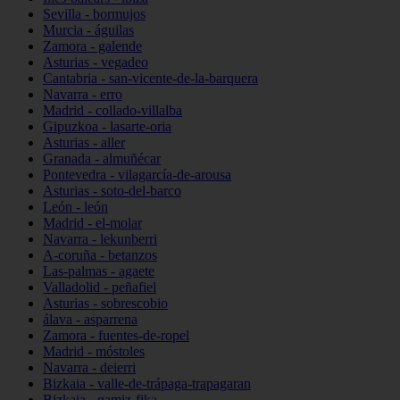
Sevilla - bormujos
Murcia - águilas
Zamora - galende
Asturias - vegadeo
Cantabria - san-vicente-de-la-barquera
Navarra - erro
Madrid - collado-villalba
Gipuzkoa - lasarte-oria
Asturias - aller
Granada - almuñécar
Pontevedra - vilagarcía-de-arousa
Asturias - soto-del-barco
León - león
Madrid - el-molar
Navarra - lekunberri
A-coruña - betanzos
Las-palmas - agaete
Valladolid - peñafiel
Asturias - sobrescobio
álava - asparrena
Zamora - fuentes-de-ropel
Madrid - móstoles
Navarra - deierri
Bizkaia - valle-de-trápaga-trapagaran
Bizkaia - gamiz-fika