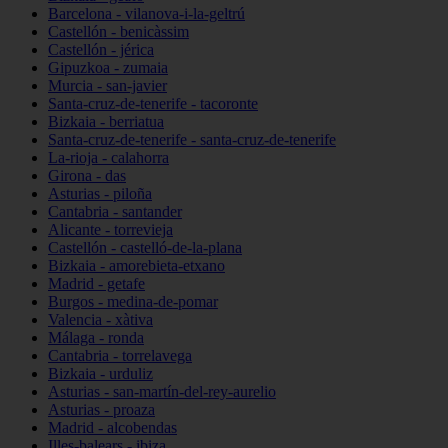
Barcelona - vilanova-i-la-geltrú
Castellón - benicàssim
Castellón - jérica
Gipuzkoa - zumaia
Murcia - san-javier
Santa-cruz-de-tenerife - tacoronte
Bizkaia - berriatua
Santa-cruz-de-tenerife - santa-cruz-de-tenerife
La-rioja - calahorra
Girona - das
Asturias - piloña
Cantabria - santander
Alicante - torrevieja
Castellón - castelló-de-la-plana
Bizkaia - amorebieta-etxano
Madrid - getafe
Burgos - medina-de-pomar
Valencia - xàtiva
Málaga - ronda
Cantabria - torrelavega
Bizkaia - urduliz
Asturias - san-martín-del-rey-aurelio
Asturias - proaza
Madrid - alcobendas
Illes-balears - ibiza