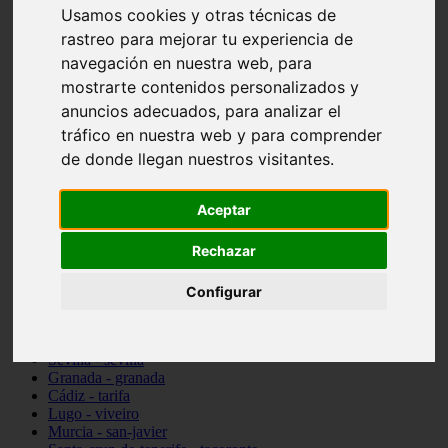
Usamos cookies y otras técnicas de
vocabulario de cocina
Madrid - pozuelo-de-alarcón
rastreo para mejorar tu experiencia de
Teruel - sarrión
navegación en nuestra web, para
Cádiz - algodonales
mostrarte contenidos personalizados y
Illes-balears - inca
Madrid - madrid
anuncios adecuados, para analizar el
Málaga - torremolinos
tráfico en nuestra web y para comprender
Asturias - oviedo
de donde llegan nuestros visitantes.
Cádiz - el-puerto-de-santa-maría
Asturias - aller
Toledo - illescas
Aceptar
álava - vitoria-gasteiz
Málaga - marbella
Rechazar
Zaragoza - zaragoza
Barcelona - barcelona
Valencia - valencia
Configurar
Pontevedra - lalín
Toledo - seseña
Cantabria - val-de-san-vicente
Sevilla - sevilla
Granada - granada
Cádiz - tarifa
Lugo - viveiro
Murcia - san-javier