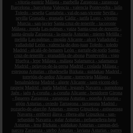
- vitoria-gasteiz
Málaga - marbella
Zaragoza - zaragoza
Barcelona - barcelona
Valencia - valencia
Pontevedra - lalín
Toledo - seseña
Cantabria - val-de-san-vicente
Sevilla -
sevilla
Granada - granada
Cádiz - tarifa
Lugo - viveiro
Murcia - san-javier
Santa-cruz-de-tenerife - tacoronte
Málaga - ronda
Las-palmas - yaiza
Santa-cruz-de-tenerife -
santa-úrsula
Zaragoza - la-muela
Asturias - mieres
Melilla -
melilla
Las-palmas - mogán
Alicante - alcoi
Valladolid -
valladolid
León - valencia-de-don-juan
Toledo - toledo
Madrid - alcalá-de-henares
León - garrafe-de-torío
Santa-
cruz-de-tenerife - granadilla-de-abona
Pontevedra - vigo
Huelva - lepe
Málaga - málaga
Salamanca - salamanca
Madrid - pelayos-de-la-presa
Madrid - coslada
Málaga -
estepona
Asturias - ribadesella
Bizkaia - galdakao
Madrid -
torrejón-de-ardoz
Alicante - torrevieja
Málaga -
benalmádena
Madrid - algete
Alicante - sant-vicent-del-
raspeig
Madrid - parla
Madrid - leganés
Navarra - pamplona
Jaén - jaén
A-coruña - a-coruña
Alicante - benidorm
Girona
- figueres
Zaragoza - zaragoza
Asturias - noreña
Asturias -
gijón
Asturias - oviedo
Tarragona - tarragona
Madrid -
pozuelo-de-alarcón
Asturias - mieres
Gipuzkoa - astigarraga
Navarra - erriberri
álava - ribera-alta
Gipuzkoa - san-
sebastián
Navarra - galar
Asturias - peñamellera-baja
Asturias - lena
Bizkaia - galdakao
Asturias - cangas-del-
narcea
Zaragoza - utebo
Asturias - laviana
Asturias - parres