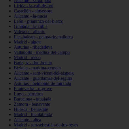
Alicante - santa-pola
Lleida - la-vall-de-boí
Castellón - almassora
Alicante - la-nucia
León - priaranza-del-bierzo
Granada - la-zubia
Valencia - alberic
Illes-balears - palma-de-mallorca
Madrid - algete
Asturias - ribadedeva
Valladolid - medina-del-campo
Madrid - meco
Badajoz - don-benito
Bizkaia - markina-xemein
Alicante - sant-vicent-del-raspeig
Alicante - guardamar-del-segura
Asturias - belmonte-de-miranda
Pontevedra - o-grove
Lugo - barreiros
Barcelona - igualada
Zamora - benavente
Huesca - benasque
Madrid - fuenlabrada
Alicante - altea
Madrid - san-sebastián-de-los-reyes