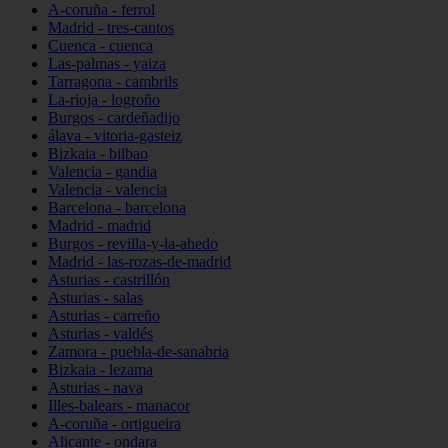
A-coruña - ferrol
Madrid - tres-cantos
Cuenca - cuenca
Las-palmas - yaiza
Tarragona - cambrils
La-rioja - logroño
Burgos - cardeñadijo
álava - vitoria-gasteiz
Bizkaia - bilbao
Valencia - gandia
Valencia - valencia
Barcelona - barcelona
Madrid - madrid
Burgos - revilla-y-la-ahedo
Madrid - las-rozas-de-madrid
Asturias - castrillón
Asturias - salas
Asturias - carreño
Asturias - valdés
Zamora - puebla-de-sanabria
Bizkaia - lezama
Asturias - nava
Illes-balears - manacor
A-coruña - ortigueira
Alicante - ondara