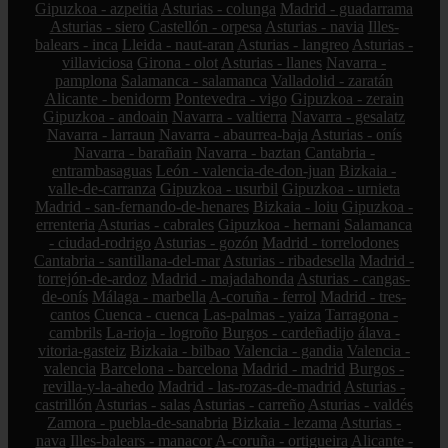
Gipuzkoa - azpeitia
Asturias - colunga
Madrid - guadarrama
Asturias - siero
Castellón - orpesa
Asturias - navia
Illes-
balears - inca
Lleida - naut-aran
Asturias - langreo
Asturias -
villaviciosa
Girona - olot
Asturias - llanes
Navarra -
pamplona
Salamanca - salamanca
Valladolid - zaratán
Alicante - benidorm
Pontevedra - vigo
Gipuzkoa - zerain
Gipuzkoa - andoain
Navarra - valtierra
Navarra - gesalatz
Navarra - larraun
Navarra - abaurrea-baja
Asturias - onís
Navarra - barañain
Navarra - baztan
Cantabria -
entrambasaguas
León - valencia-de-don-juan
Bizkaia -
valle-de-carranza
Gipuzkoa - usurbil
Gipuzkoa - urnieta
Madrid - san-fernando-de-henares
Bizkaia - loiu
Gipuzkoa -
errenteria
Asturias - cabrales
Gipuzkoa - hernani
Salamanca
- ciudad-rodrigo
Asturias - gozón
Madrid - torrelodones
Cantabria - santillana-del-mar
Asturias - ribadesella
Madrid -
torrejón-de-ardoz
Madrid - majadahonda
Asturias - cangas-
de-onís
Málaga - marbella
A-coruña - ferrol
Madrid - tres-
cantos
Cuenca - cuenca
Las-palmas - yaiza
Tarragona -
cambrils
La-rioja - logroño
Burgos - cardeñadijo
álava -
vitoria-gasteiz
Bizkaia - bilbao
Valencia - gandia
Valencia -
valencia
Barcelona - barcelona
Madrid - madrid
Burgos -
revilla-y-la-ahedo
Madrid - las-rozas-de-madrid
Asturias -
castrillón
Asturias - salas
Asturias - carreño
Asturias - valdés
Zamora - puebla-de-sanabria
Bizkaia - lezama
Asturias -
nava
Illes-balears - manacor
A-coruña - ortigueira
Alicante -