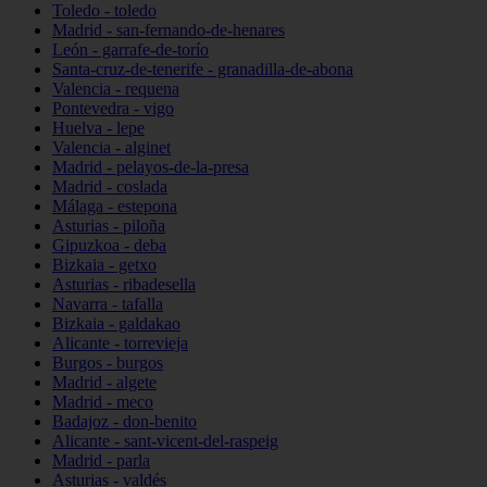
Toledo - toledo
Madrid - san-fernando-de-henares
León - garrafe-de-torío
Santa-cruz-de-tenerife - granadilla-de-abona
Valencia - requena
Pontevedra - vigo
Huelva - lepe
Valencia - alginet
Madrid - pelayos-de-la-presa
Madrid - coslada
Málaga - estepona
Asturias - piloña
Gipuzkoa - deba
Bizkaia - getxo
Asturias - ribadesella
Navarra - tafalla
Bizkaia - galdakao
Alicante - torrevieja
Burgos - burgos
Madrid - algete
Madrid - meco
Badajoz - don-benito
Alicante - sant-vicent-del-raspeig
Madrid - parla
Asturias - valdés