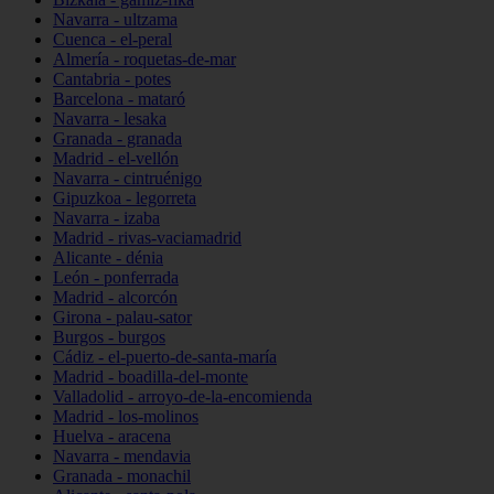
Navarra - ultzama
Cuenca - el-peral
Almería - roquetas-de-mar
Cantabria - potes
Barcelona - mataró
Navarra - lesaka
Granada - granada
Madrid - el-vellón
Navarra - cintruénigo
Gipuzkoa - legorreta
Navarra - izaba
Madrid - rivas-vaciamadrid
Alicante - dénia
León - ponferrada
Madrid - alcorcón
Girona - palau-sator
Burgos - burgos
Cádiz - el-puerto-de-santa-maría
Madrid - boadilla-del-monte
Valladolid - arroyo-de-la-encomienda
Madrid - los-molinos
Huelva - aracena
Navarra - mendavia
Granada - monachil