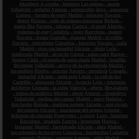
lekunberri
A-coruña - betanzos
Las-palmas - agaete
Valladolid - peñafiel
Asturias - sobrescobio
álava - asparrena
Zamora - fuentes-de-ropel
Madrid - móstoles
Navarra -
deierri
Bizkaia - valle-de-trápaga-trapagaran
Bizkaia -
gamiz-fika
Navarra - ultzama
Cuenca - el-peral
Almería -
roquetas-de-mar
Cantabria - potes
Barcelona - mataró
Navarra - lesaka
Granada - granada
Madrid - el-vellón
Navarra - cintruénigo
Gipuzkoa - legorreta
Navarra - izaba
Madrid - rivas-vaciamadrid
Alicante - dénia
León -
ponferrada
Madrid - alcorcón
Girona - palau-sator
Burgos -
burgos
Cádiz - el-puerto-de-santa-maría
Madrid - boadilla-
del-monte
Valladolid - arroyo-de-la-encomienda
Madrid -
los-molinos
Huelva - aracena
Navarra - mendavia
Granada -
monachil
Alicante - santa-pola
Lleida - la-vall-de-boí
Castellón - almassora
Alicante - la-nucia
León - priaranza-
del-bierzo
Granada - la-zubia
Valencia - alberic
Illes-balears
- palma-de-mallorca
Madrid - algete
Asturias - ribadedeva
Valladolid - medina-del-campo
Madrid - meco
Badajoz -
don-benito
Bizkaia - markina-xemein
Alicante - sant-vicent-
del-raspeig
Alicante - guardamar-del-segura
Asturias -
belmonte-de-miranda
Pontevedra - o-grove
Lugo - barreiros
Barcelona - igualada
Zamora - benavente
Huesca -
benasque
Madrid - fuenlabrada
Alicante - altea
Madrid -
san-sebastián-de-los-reyes
Gipuzkoa - hondarribia
Cantabria
- meruelo
Bizkaia - santurtzi
Asturias - gijón
Madrid -