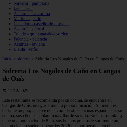
Navarra - pamplona
Jaén - jaén
A-coruña - a-coruña
Madrid - getafe
Castellón - castelló-de-la-plana
A-coruña - ferrol
Toledo - quintanar-de-la-orden
Palencia - palencia
Asturias - laviana
Lleida - seròs
Inicio
>
sidreria
>
Sidrería Los Nogales de Caño en Cangas de Onís
Sidrería Los Nogales de Caño en Cangas
de Onís
📅 12/12/2025
Este restaurante se recomienda por su cocina, se encuentra en
Cangas de Onís, nos gusta mucho por su ubicación. Su menú es
bastante amplio, la clave de la comida otras cocinas españolas es su
cocina, sus clientes hablan maravillas de su tarta. En Gastroranking
tiene una puntuación de 8.25, sus buenos precios te sorprenderán,
los precios no suelen superar los 20-30â‚¬ por persona, en el