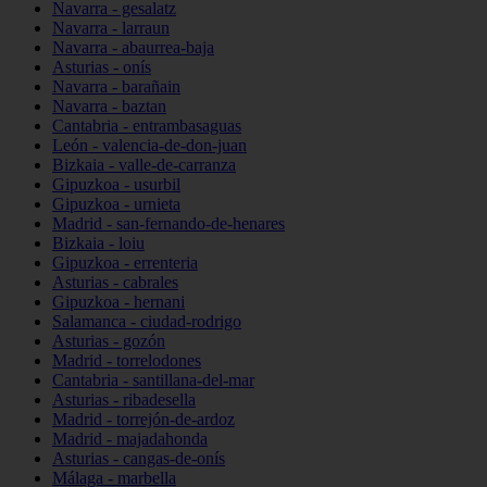
Navarra - gesalatz
Navarra - larraun
Navarra - abaurrea-baja
Asturias - onís
Navarra - barañain
Navarra - baztan
Cantabria - entrambasaguas
León - valencia-de-don-juan
Bizkaia - valle-de-carranza
Gipuzkoa - usurbil
Gipuzkoa - urnieta
Madrid - san-fernando-de-henares
Bizkaia - loiu
Gipuzkoa - errenteria
Asturias - cabrales
Gipuzkoa - hernani
Salamanca - ciudad-rodrigo
Asturias - gozón
Madrid - torrelodones
Cantabria - santillana-del-mar
Asturias - ribadesella
Madrid - torrejón-de-ardoz
Madrid - majadahonda
Asturias - cangas-de-onís
Málaga - marbella