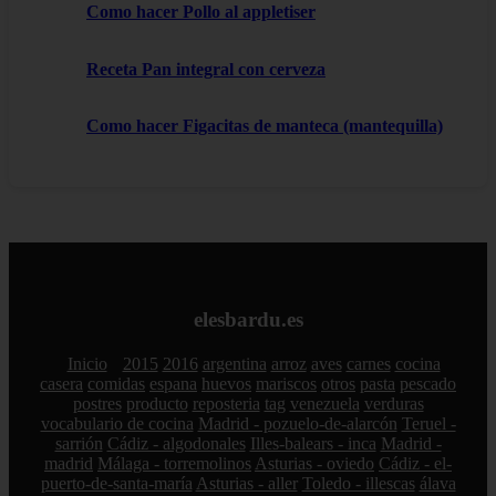
Como hacer Pollo al appletiser
Receta Pan integral con cerveza
Como hacer Figacitas de manteca (mantequilla)
elesbardu.es
Inicio
2015
2016
argentina
arroz
aves
carnes
cocina
casera
comidas
espana
huevos
mariscos
otros
pasta
pescado
postres
producto
reposteria
tag
venezuela
verduras
vocabulario de cocina
Madrid - pozuelo-de-alarcón
Teruel -
sarrión
Cádiz - algodonales
Illes-balears - inca
Madrid -
madrid
Málaga - torremolinos
Asturias - oviedo
Cádiz - el-
puerto-de-santa-maría
Asturias - aller
Toledo - illescas
álava