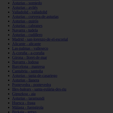
Asturias - somiedo
Asturias - avilés
Valladolid - valladolid
Asturias - corvera-de-asturias
Asturias - quirós
Asturias - cabranes
Navarra - tudela
Asturias - cudillero
Madrid - san-lorenzo-de-el-escorial
Alicante - alicante
Las-palmas - valleseco
A-coruña - a-coruña
Girona - lloret-de-mar
Navarra - lodosa
Barcelona - manresa
Cantabria - santoña
Asturias - tapia-de-casariego
Asturias - llanera
Pontevedra - pontevedra
Illes-balears - santa-eulària-des-riu
Gipuzkoa - aia
Asturias - taramundi
Huesca - fraga
Málaga - fuengirola
Bizkaia - getxo