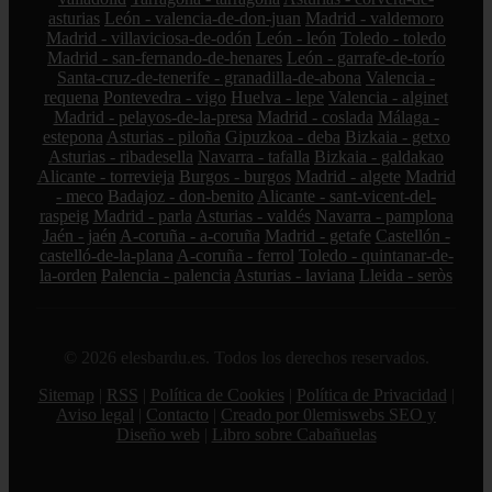
asturias
León - valencia-de-don-juan
Madrid - valdemoro
Madrid - villaviciosa-de-odón
León - león
Toledo - toledo
Madrid - san-fernando-de-henares
León - garrafe-de-torío
Santa-cruz-de-tenerife - granadilla-de-abona
Valencia -
requena
Pontevedra - vigo
Huelva - lepe
Valencia - alginet
Madrid - pelayos-de-la-presa
Madrid - coslada
Málaga -
estepona
Asturias - piloña
Gipuzkoa - deba
Bizkaia - getxo
Asturias - ribadesella
Navarra - tafalla
Bizkaia - galdakao
Alicante - torrevieja
Burgos - burgos
Madrid - algete
Madrid
- meco
Badajoz - don-benito
Alicante - sant-vicent-del-
raspeig
Madrid - parla
Asturias - valdés
Navarra - pamplona
Jaén - jaén
A-coruña - a-coruña
Madrid - getafe
Castellón -
castelló-de-la-plana
A-coruña - ferrol
Toledo - quintanar-de-
la-orden
Palencia - palencia
Asturias - laviana
Lleida - seròs
© 2026 elesbardu.es. Todos los derechos reservados.
Sitemap
|
RSS
|
Política de Cookies
|
Política de Privacidad
|
Aviso legal
|
Contacto
|
Creado por 0lemiswebs SEO y
Diseño web
|
Libro sobre Cabañuelas