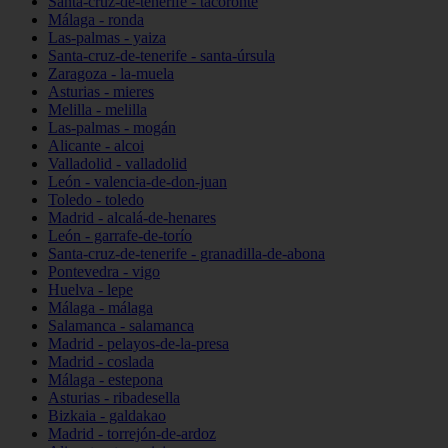
Santa-cruz-de-tenerife - tacoronte
Málaga - ronda
Las-palmas - yaiza
Santa-cruz-de-tenerife - santa-úrsula
Zaragoza - la-muela
Asturias - mieres
Melilla - melilla
Las-palmas - mogán
Alicante - alcoi
Valladolid - valladolid
León - valencia-de-don-juan
Toledo - toledo
Madrid - alcalá-de-henares
León - garrafe-de-torío
Santa-cruz-de-tenerife - granadilla-de-abona
Pontevedra - vigo
Huelva - lepe
Málaga - málaga
Salamanca - salamanca
Madrid - pelayos-de-la-presa
Madrid - coslada
Málaga - estepona
Asturias - ribadesella
Bizkaia - galdakao
Madrid - torrejón-de-ardoz