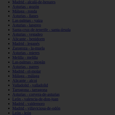
Madrid - alcalá-de-henares
Asturias - gozón
Málaga - ronda
Asturias - llanes
Las-palmas - yaiza
Asturias - langreo
Santa-cruz-de-tenerife - santa-úrsula
Asturias - vegadeo
Alicante - benidorm
Madrid - leganés
Zaragoza - la-muela
Asturias - mieres
Melilla - melilla
Las-palmas - mogán
Asturias - parres
Madrid - el-molar
Málaga - málaga
Alicante - alcoi
Valladolid - valladolid
Tarragona - tarragona
Asturias - corvera-de-asturias
León - valencia-de-don-juan
Madrid - valdemoro
Madrid - villaviciosa-de-odón
León - león