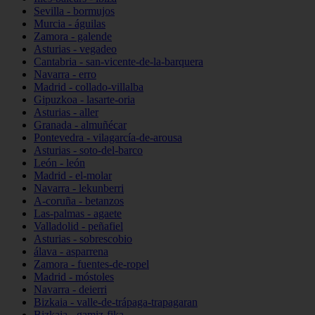
Sevilla - bormujos
Murcia - águilas
Zamora - galende
Asturias - vegadeo
Cantabria - san-vicente-de-la-barquera
Navarra - erro
Madrid - collado-villalba
Gipuzkoa - lasarte-oria
Asturias - aller
Granada - almuñécar
Pontevedra - vilagarcía-de-arousa
Asturias - soto-del-barco
León - león
Madrid - el-molar
Navarra - lekunberri
A-coruña - betanzos
Las-palmas - agaete
Valladolid - peñafiel
Asturias - sobrescobio
álava - asparrena
Zamora - fuentes-de-ropel
Madrid - móstoles
Navarra - deierri
Bizkaia - valle-de-trápaga-trapagaran
Bizkaia - gamiz-fika