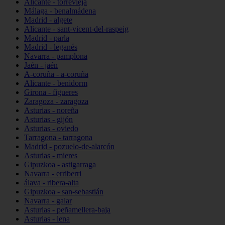
Alicante - torrevieja
Málaga - benalmádena
Madrid - algete
Alicante - sant-vicent-del-raspeig
Madrid - parla
Madrid - leganés
Navarra - pamplona
Jaén - jaén
A-coruña - a-coruña
Alicante - benidorm
Girona - figueres
Zaragoza - zaragoza
Asturias - noreña
Asturias - gijón
Asturias - oviedo
Tarragona - tarragona
Madrid - pozuelo-de-alarcón
Asturias - mieres
Gipuzkoa - astigarraga
Navarra - erriberri
álava - ribera-alta
Gipuzkoa - san-sebastián
Navarra - galar
Asturias - peñamellera-baja
Asturias - lena