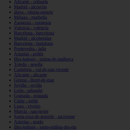
Alicante - orihuela
Madrid - alcorcón
álava - vitoria-gasteiz
Málaga - marbella
Zaragoza - zaragoza
Valencia - valencia
Barcelona - barcelona
Madrid - alcobendas
Barcelona - badalona
Pontevedra - lalín
Asturias - avilés
Illes-balears - palma-de-mallorca
Toledo - seseña
Cantabria - val-de-san-vicente
Alicante - alicante
Girona - lloret-de-mar
Sevilla - sevilla
León - sahagún
Granada - granada
Cádiz - tarifa
Lugo - viveiro
Murcia - san-javier
Santa-cruz-de-tenerife - tacoronte
Asturias - grado
Illes-balears - santa-eulària-des-riu