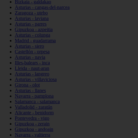
Bizkaia - galdakao
Asturias - cangas-del-narcea
Zaragoza - utebo
Asturias - laviana
Asturias - parres
Gipuzkoa - azpeitia
Asturias - colunga
Madrid - guadarrama
Asturias - siero
Castellón - orpesa
Asturias - navia
Illes-balears - inca
Lleida - naut-aran
Asturias - langreo
Asturias - villaviciosa
Girona - olot
Asturias - llanes
Navarra - pamplona
Salamanca - salamanca
Valladolid - zaratán
Alicante - benidorm
Pontevedra - vigo
Gipuzkoa - zerain
Gipuzkoa - andoain
Navarra - valtierra