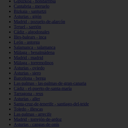
Gipuzkoa - hondarribia
Cantabria - meruelo
Bizkaia - santurtzi
Asturias - gijón
Madrid - pozuelo-de-alarcón
Teruel - sarrión
Cádiz - algodonales
Illes-balears - inca
León - astorga
Salamanca - salamanca
Málaga - benalmádena
Madrid - madrid
Málaga - torremolinos
Asturias - oviedo
Asturias - siero
Barcelona - berga
Las-palmas - las-palmas-de-gran-canaria
Cádiz - el-puerto-de-santa-maría
Tarragona - reus
Asturias - aller
Santa-cruz-de-tenerife - santiago-del-teide
Toledo - illescas
Las-palmas - arrecife
Madrid - torrejón-de-ardoz
Asturias - cangas-de-onís