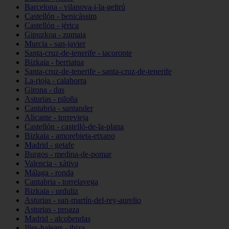
Barcelona - vilanova-i-la-geltrú
Castellón - benicàssim
Castellón - jérica
Gipuzkoa - zumaia
Murcia - san-javier
Santa-cruz-de-tenerife - tacoronte
Bizkaia - berriatua
Santa-cruz-de-tenerife - santa-cruz-de-tenerife
La-rioja - calahorra
Girona - das
Asturias - piloña
Cantabria - santander
Alicante - torrevieja
Castellón - castelló-de-la-plana
Bizkaia - amorebieta-etxano
Madrid - getafe
Burgos - medina-de-pomar
Valencia - xàtiva
Málaga - ronda
Cantabria - torrelavega
Bizkaia - urduliz
Asturias - san-martín-del-rey-aurelio
Asturias - proaza
Madrid - alcobendas
Illes-balears - ibiza