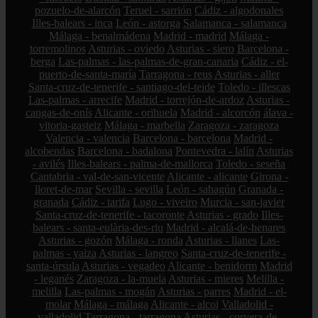
pozuelo-de-alarcón
Teruel - sarrión
Cádiz - algodonales
Illes-balears - inca
León - astorga
Salamanca - salamanca
Málaga - benalmádena
Madrid - madrid
Málaga -
torremolinos
Asturias - oviedo
Asturias - siero
Barcelona -
berga
Las-palmas - las-palmas-de-gran-canaria
Cádiz - el-
puerto-de-santa-maría
Tarragona - reus
Asturias - aller
Santa-cruz-de-tenerife - santiago-del-teide
Toledo - illescas
Las-palmas - arrecife
Madrid - torrejón-de-ardoz
Asturias -
cangas-de-onís
Alicante - orihuela
Madrid - alcorcón
álava -
vitoria-gasteiz
Málaga - marbella
Zaragoza - zaragoza
Valencia - valencia
Barcelona - barcelona
Madrid -
alcobendas
Barcelona - badalona
Pontevedra - lalín
Asturias
- avilés
Illes-balears - palma-de-mallorca
Toledo - seseña
Cantabria - val-de-san-vicente
Alicante - alicante
Girona -
lloret-de-mar
Sevilla - sevilla
León - sahagún
Granada -
granada
Cádiz - tarifa
Lugo - viveiro
Murcia - san-javier
Santa-cruz-de-tenerife - tacoronte
Asturias - grado
Illes-
balears - santa-eulària-des-riu
Madrid - alcalá-de-henares
Asturias - gozón
Málaga - ronda
Asturias - llanes
Las-
palmas - yaiza
Asturias - langreo
Santa-cruz-de-tenerife -
santa-úrsula
Asturias - vegadeo
Alicante - benidorm
Madrid
- leganés
Zaragoza - la-muela
Asturias - mieres
Melilla -
melilla
Las-palmas - mogán
Asturias - parres
Madrid - el-
molar
Málaga - málaga
Alicante - alcoi
Valladolid -
valladolid
Tarragona - tarragona
Asturias - corvera-de-