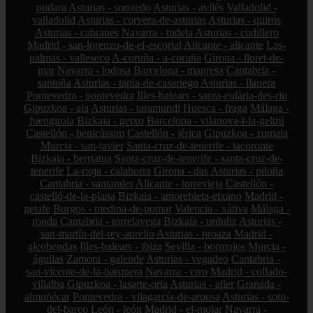
ondara
Asturias - somiedo
Asturias - avilés
Valladolid -
valladolid
Asturias - corvera-de-asturias
Asturias - quirós
Asturias - cabranes
Navarra - tudela
Asturias - cudillero
Madrid - san-lorenzo-de-el-escorial
Alicante - alicante
Las-
palmas - valleseco
A-coruña - a-coruña
Girona - lloret-de-
mar
Navarra - lodosa
Barcelona - manresa
Cantabria -
santoña
Asturias - tapia-de-casariego
Asturias - llanera
Pontevedra - pontevedra
Illes-balears - santa-eulària-des-riu
Gipuzkoa - aia
Asturias - taramundi
Huesca - fraga
Málaga -
fuengirola
Bizkaia - getxo
Barcelona - vilanova-i-la-geltrú
Castellón - benicàssim
Castellón - jérica
Gipuzkoa - zumaia
Murcia - san-javier
Santa-cruz-de-tenerife - tacoronte
Bizkaia - berriatua
Santa-cruz-de-tenerife - santa-cruz-de-
tenerife
La-rioja - calahorra
Girona - das
Asturias - piloña
Cantabria - santander
Alicante - torrevieja
Castellón -
castelló-de-la-plana
Bizkaia - amorebieta-etxano
Madrid -
getafe
Burgos - medina-de-pomar
Valencia - xàtiva
Málaga -
ronda
Cantabria - torrelavega
Bizkaia - urduliz
Asturias -
san-martín-del-rey-aurelio
Asturias - proaza
Madrid -
alcobendas
Illes-balears - ibiza
Sevilla - bormujos
Murcia -
águilas
Zamora - galende
Asturias - vegadeo
Cantabria -
san-vicente-de-la-barquera
Navarra - erro
Madrid - collado-
villalba
Gipuzkoa - lasarte-oria
Asturias - aller
Granada -
almuñécar
Pontevedra - vilagarcía-de-arousa
Asturias - soto-
del-barco
León - león
Madrid - el-molar
Navarra -