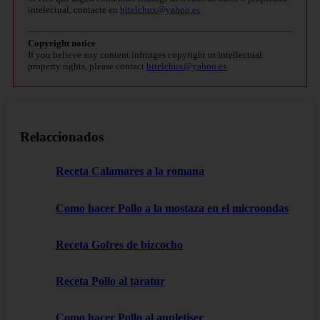
intelectual, contacte en
bitelchux@yahoo.es
.
Copyright notice
If you believe any content infringes copyright or intellectual
property rights, please contact
bitelchux@yahoo.es
.
Relaccionados
Receta Calamares a la romana
Como hacer Pollo a la mostaza en el microondas
Receta Gofres de bizcocho
Receta Pollo al taratur
Como hacer Pollo al appletiser