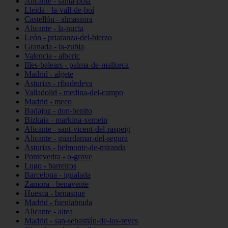
Alicante - santa-pola
Lleida - la-vall-de-boí
Castellón - almassora
Alicante - la-nucia
León - priaranza-del-bierzo
Granada - la-zubia
Valencia - alberic
Illes-balears - palma-de-mallorca
Madrid - algete
Asturias - ribadedeva
Valladolid - medina-del-campo
Madrid - meco
Badajoz - don-benito
Bizkaia - markina-xemein
Alicante - sant-vicent-del-raspeig
Alicante - guardamar-del-segura
Asturias - belmonte-de-miranda
Pontevedra - o-grove
Lugo - barreiros
Barcelona - igualada
Zamora - benavente
Huesca - benasque
Madrid - fuenlabrada
Alicante - altea
Madrid - san-sebastián-de-los-reyes