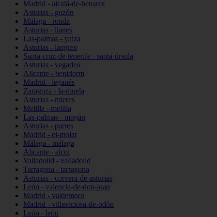
Madrid - alcalá-de-henares
Asturias - gozón
Málaga - ronda
Asturias - llanes
Las-palmas - yaiza
Asturias - langreo
Santa-cruz-de-tenerife - santa-úrsula
Asturias - vegadeo
Alicante - benidorm
Madrid - leganés
Zaragoza - la-muela
Asturias - mieres
Melilla - melilla
Las-palmas - mogán
Asturias - parres
Madrid - el-molar
Málaga - málaga
Alicante - alcoi
Valladolid - valladolid
Tarragona - tarragona
Asturias - corvera-de-asturias
León - valencia-de-don-juan
Madrid - valdemoro
Madrid - villaviciosa-de-odón
León - león