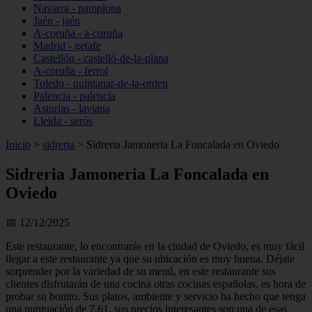
Navarra - pamplona
Jaén - jaén
A-coruña - a-coruña
Madrid - getafe
Castellón - castelló-de-la-plana
A-coruña - ferrol
Toledo - quintanar-de-la-orden
Palencia - palencia
Asturias - laviana
Lleida - seròs
Inicio
>
sidreria
>
Sidreria Jamoneria La Foncalada en Oviedo
Sidreria Jamoneria La Foncalada en
Oviedo
📅 12/12/2025
Este restaurante, lo encontrarás en la ciudad de Oviedo, es muy fácil
llegar a este restaurante ya que su ubicación es muy buena. Déjate
sorprender por la variedad de su menú, en este restaurante sus
clientes disfrutarán de una cocina otras cocinas españolas, es hora de
probar su bonito. Sus platos, ambiente y servicio ha hecho que tenga
una puntuación de 7.61, sus precios interesantes son una de esas