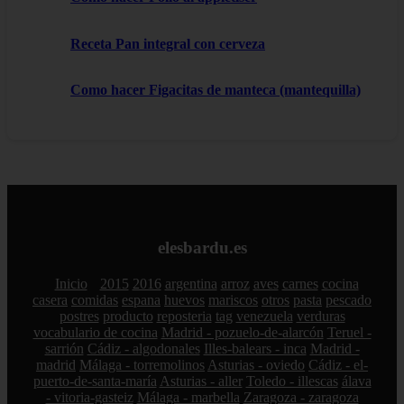
Receta Pan integral con cerveza
Como hacer Figacitas de manteca (mantequilla)
elesbardu.es
Inicio
2015
2016
argentina
arroz
aves
carnes
cocina
casera
comidas
espana
huevos
mariscos
otros
pasta
pescado
postres
producto
reposteria
tag
venezuela
verduras
vocabulario de cocina
Madrid - pozuelo-de-alarcón
Teruel -
sarrión
Cádiz - algodonales
Illes-balears - inca
Madrid -
madrid
Málaga - torremolinos
Asturias - oviedo
Cádiz - el-
puerto-de-santa-maría
Asturias - aller
Toledo - illescas
álava
- vitoria-gasteiz
Málaga - marbella
Zaragoza - zaragoza