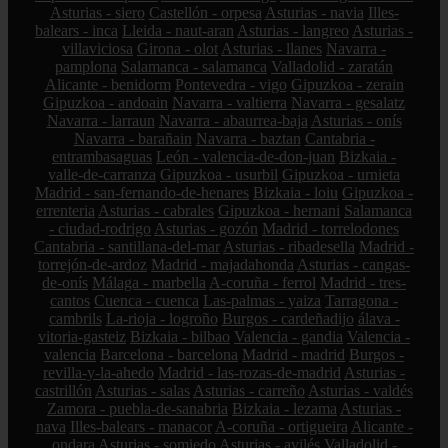
Asturias - siero
Castellón - orpesa
Asturias - navia
Illes-
balears - inca
Lleida - naut-aran
Asturias - langreo
Asturias -
villaviciosa
Girona - olot
Asturias - llanes
Navarra -
pamplona
Salamanca - salamanca
Valladolid - zaratán
Alicante - benidorm
Pontevedra - vigo
Gipuzkoa - zerain
Gipuzkoa - andoain
Navarra - valtierra
Navarra - gesalatz
Navarra - larraun
Navarra - abaurrea-baja
Asturias - onís
Navarra - barañain
Navarra - baztan
Cantabria -
entrambasaguas
León - valencia-de-don-juan
Bizkaia -
valle-de-carranza
Gipuzkoa - usurbil
Gipuzkoa - urnieta
Madrid - san-fernando-de-henares
Bizkaia - loiu
Gipuzkoa -
errenteria
Asturias - cabrales
Gipuzkoa - hernani
Salamanca
- ciudad-rodrigo
Asturias - gozón
Madrid - torrelodones
Cantabria - santillana-del-mar
Asturias - ribadesella
Madrid -
torrejón-de-ardoz
Madrid - majadahonda
Asturias - cangas-
de-onís
Málaga - marbella
A-coruña - ferrol
Madrid - tres-
cantos
Cuenca - cuenca
Las-palmas - yaiza
Tarragona -
cambrils
La-rioja - logroño
Burgos - cardeñadijo
álava -
vitoria-gasteiz
Bizkaia - bilbao
Valencia - gandia
Valencia -
valencia
Barcelona - barcelona
Madrid - madrid
Burgos -
revilla-y-la-ahedo
Madrid - las-rozas-de-madrid
Asturias -
castrillón
Asturias - salas
Asturias - carreño
Asturias - valdés
Zamora - puebla-de-sanabria
Bizkaia - lezama
Asturias -
nava
Illes-balears - manacor
A-coruña - ortigueira
Alicante -
ondara
Asturias - somiedo
Asturias - avilés
Valladolid -