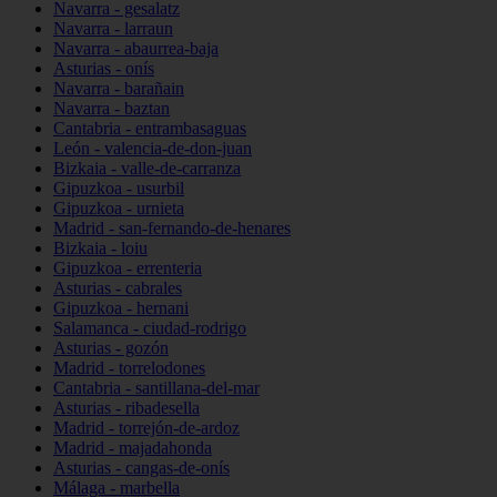
Navarra - gesalatz
Navarra - larraun
Navarra - abaurrea-baja
Asturias - onís
Navarra - barañain
Navarra - baztan
Cantabria - entrambasaguas
León - valencia-de-don-juan
Bizkaia - valle-de-carranza
Gipuzkoa - usurbil
Gipuzkoa - urnieta
Madrid - san-fernando-de-henares
Bizkaia - loiu
Gipuzkoa - errenteria
Asturias - cabrales
Gipuzkoa - hernani
Salamanca - ciudad-rodrigo
Asturias - gozón
Madrid - torrelodones
Cantabria - santillana-del-mar
Asturias - ribadesella
Madrid - torrejón-de-ardoz
Madrid - majadahonda
Asturias - cangas-de-onís
Málaga - marbella