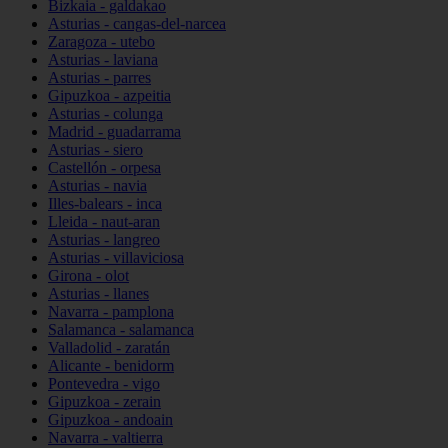
Bizkaia - galdakao
Asturias - cangas-del-narcea
Zaragoza - utebo
Asturias - laviana
Asturias - parres
Gipuzkoa - azpeitia
Asturias - colunga
Madrid - guadarrama
Asturias - siero
Castellón - orpesa
Asturias - navia
Illes-balears - inca
Lleida - naut-aran
Asturias - langreo
Asturias - villaviciosa
Girona - olot
Asturias - llanes
Navarra - pamplona
Salamanca - salamanca
Valladolid - zaratán
Alicante - benidorm
Pontevedra - vigo
Gipuzkoa - zerain
Gipuzkoa - andoain
Navarra - valtierra