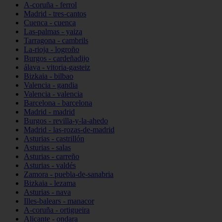
A-coruña - ferrol
Madrid - tres-cantos
Cuenca - cuenca
Las-palmas - yaiza
Tarragona - cambrils
La-rioja - logroño
Burgos - cardeñadijo
álava - vitoria-gasteiz
Bizkaia - bilbao
Valencia - gandia
Valencia - valencia
Barcelona - barcelona
Madrid - madrid
Burgos - revilla-y-la-ahedo
Madrid - las-rozas-de-madrid
Asturias - castrillón
Asturias - salas
Asturias - carreño
Asturias - valdés
Zamora - puebla-de-sanabria
Bizkaia - lezama
Asturias - nava
Illes-balears - manacor
A-coruña - ortigueira
Alicante - ondara