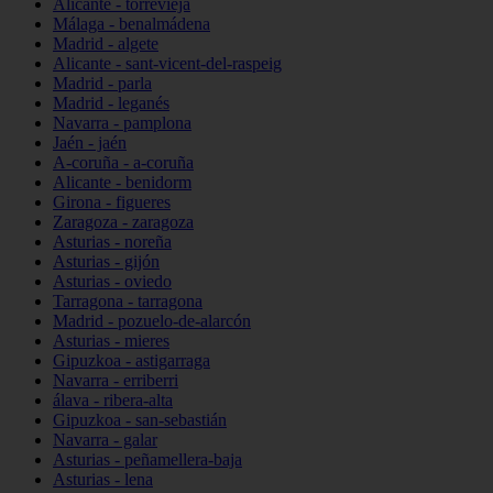
Alicante - torrevieja
Málaga - benalmádena
Madrid - algete
Alicante - sant-vicent-del-raspeig
Madrid - parla
Madrid - leganés
Navarra - pamplona
Jaén - jaén
A-coruña - a-coruña
Alicante - benidorm
Girona - figueres
Zaragoza - zaragoza
Asturias - noreña
Asturias - gijón
Asturias - oviedo
Tarragona - tarragona
Madrid - pozuelo-de-alarcón
Asturias - mieres
Gipuzkoa - astigarraga
Navarra - erriberri
álava - ribera-alta
Gipuzkoa - san-sebastián
Navarra - galar
Asturias - peñamellera-baja
Asturias - lena