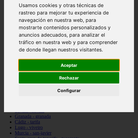
Usamos cookies y otras técnicas de
vocabulario de cocina
Madrid - pozuelo-de-alarcón
rastreo para mejorar tu experiencia de
Teruel - sarrión
navegación en nuestra web, para
Cádiz - algodonales
mostrarte contenidos personalizados y
Illes-balears - inca
Madrid - madrid
anuncios adecuados, para analizar el
Málaga - torremolinos
tráfico en nuestra web y para comprender
Asturias - oviedo
de donde llegan nuestros visitantes.
Cádiz - el-puerto-de-santa-maría
Asturias - aller
Toledo - illescas
Aceptar
álava - vitoria-gasteiz
Málaga - marbella
Zaragoza - zaragoza
Rechazar
Barcelona - barcelona
Valencia - valencia
Configurar
Pontevedra - lalín
Toledo - seseña
Cantabria - val-de-san-vicente
Sevilla - sevilla
Granada - granada
Cádiz - tarifa
Lugo - viveiro
Murcia - san-javier