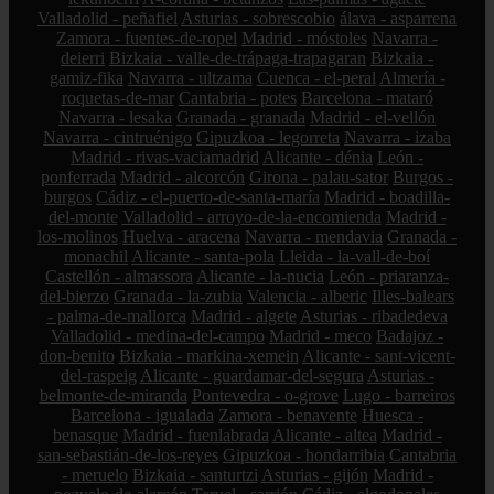
Valladolid - peñafiel
Asturias - sobrescobio
álava - asparrena
Zamora - fuentes-de-ropel
Madrid - móstoles
Navarra -
deierri
Bizkaia - valle-de-trápaga-trapagaran
Bizkaia -
gamiz-fika
Navarra - ultzama
Cuenca - el-peral
Almería -
roquetas-de-mar
Cantabria - potes
Barcelona - mataró
Navarra - lesaka
Granada - granada
Madrid - el-vellón
Navarra - cintruénigo
Gipuzkoa - legorreta
Navarra - izaba
Madrid - rivas-vaciamadrid
Alicante - dénia
León -
ponferrada
Madrid - alcorcón
Girona - palau-sator
Burgos -
burgos
Cádiz - el-puerto-de-santa-maría
Madrid - boadilla-
del-monte
Valladolid - arroyo-de-la-encomienda
Madrid -
los-molinos
Huelva - aracena
Navarra - mendavia
Granada -
monachil
Alicante - santa-pola
Lleida - la-vall-de-boí
Castellón - almassora
Alicante - la-nucia
León - priaranza-
del-bierzo
Granada - la-zubia
Valencia - alberic
Illes-balears
- palma-de-mallorca
Madrid - algete
Asturias - ribadedeva
Valladolid - medina-del-campo
Madrid - meco
Badajoz -
don-benito
Bizkaia - markina-xemein
Alicante - sant-vicent-
del-raspeig
Alicante - guardamar-del-segura
Asturias -
belmonte-de-miranda
Pontevedra - o-grove
Lugo - barreiros
Barcelona - igualada
Zamora - benavente
Huesca -
benasque
Madrid - fuenlabrada
Alicante - altea
Madrid -
san-sebastián-de-los-reyes
Gipuzkoa - hondarribia
Cantabria
- meruelo
Bizkaia - santurtzi
Asturias - gijón
Madrid -