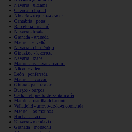
Navarra - ultzama
Cuenca - el-peral
Almería - roquetas-de-mar
Cantabria - potes
Barcelona - mataró
Navarra - lesaka
Granada - granada
Madrid - el-vellón
Navarra - cintruénigo
Gipuzkoa - legorreta
Navarra - izaba
Madrid - rivas-vaciamadrid
Alicante - dénia
León - ponferrada
Madrid - alcorcón
Girona - palau-sator
Burgos - burgos
Cádiz - el-puerto-de-santa-maría
Madrid - boadilla-del-monte
Valladolid - arroyo-de-la-encomienda
Madrid - los-molinos
Huelva - aracena
Navarra - mendavia
Granada - monachil