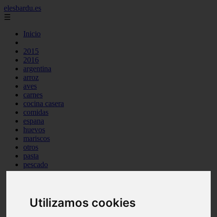
elesbardu.es
☰
Inicio
2015
2016
argentina
arroz
aves
carnes
cocina casera
comidas
espana
huevos
mariscos
otros
pasta
pescado
postres
producto
reposteria
tag
Utilizamos cookies
venezuela
verduras