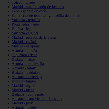
Toledo - toledo
Madrid - san-fernando-de-henares
León - garrafe-de-torío
Santa-cruz-de-tenerife - granadilla-de-abona
Valencia - requena
Pontevedra - vigo
Huelva - lepe
Valencia - alginet
Madrid - pelayos-de-la-presa
Madrid - coslada
Málaga - estepona
Asturias - piloña
Gipuzkoa - deba
Bizkaia - getxo
Asturias - ribadesella
Navarra - tafalla
Bizkaia - galdakao
Alicante - torrevieja
Burgos - burgos
Madrid - algete
Madrid - meco
Badajoz - don-benito
Alicante - sant-vicent-del-raspeig
Madrid - parla
Asturias - valdés