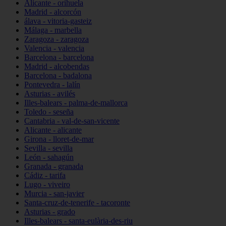
Alicante - orihuela
Madrid - alcorcón
álava - vitoria-gasteiz
Málaga - marbella
Zaragoza - zaragoza
Valencia - valencia
Barcelona - barcelona
Madrid - alcobendas
Barcelona - badalona
Pontevedra - lalín
Asturias - avilés
Illes-balears - palma-de-mallorca
Toledo - seseña
Cantabria - val-de-san-vicente
Alicante - alicante
Girona - lloret-de-mar
Sevilla - sevilla
León - sahagún
Granada - granada
Cádiz - tarifa
Lugo - viveiro
Murcia - san-javier
Santa-cruz-de-tenerife - tacoronte
Asturias - grado
Illes-balears - santa-eulària-des-riu