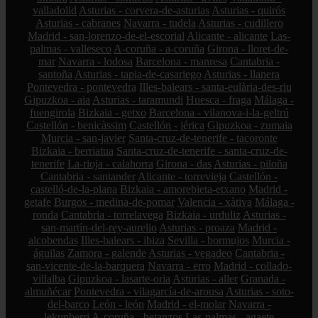
valladolid
Asturias - corvera-de-asturias
Asturias - quirós
Asturias - cabranes
Navarra - tudela
Asturias - cudillero
Madrid - san-lorenzo-de-el-escorial
Alicante - alicante
Las-
palmas - valleseco
A-coruña - a-coruña
Girona - lloret-de-
mar
Navarra - lodosa
Barcelona - manresa
Cantabria -
santoña
Asturias - tapia-de-casariego
Asturias - llanera
Pontevedra - pontevedra
Illes-balears - santa-eulària-des-riu
Gipuzkoa - aia
Asturias - taramundi
Huesca - fraga
Málaga -
fuengirola
Bizkaia - getxo
Barcelona - vilanova-i-la-geltrú
Castellón - benicàssim
Castellón - jérica
Gipuzkoa - zumaia
Murcia - san-javier
Santa-cruz-de-tenerife - tacoronte
Bizkaia - berriatua
Santa-cruz-de-tenerife - santa-cruz-de-
tenerife
La-rioja - calahorra
Girona - das
Asturias - piloña
Cantabria - santander
Alicante - torrevieja
Castellón -
castelló-de-la-plana
Bizkaia - amorebieta-etxano
Madrid -
getafe
Burgos - medina-de-pomar
Valencia - xàtiva
Málaga -
ronda
Cantabria - torrelavega
Bizkaia - urduliz
Asturias -
san-martín-del-rey-aurelio
Asturias - proaza
Madrid -
alcobendas
Illes-balears - ibiza
Sevilla - bormujos
Murcia -
águilas
Zamora - galende
Asturias - vegadeo
Cantabria -
san-vicente-de-la-barquera
Navarra - erro
Madrid - collado-
villalba
Gipuzkoa - lasarte-oria
Asturias - aller
Granada -
almuñécar
Pontevedra - vilagarcía-de-arousa
Asturias - soto-
del-barco
León - león
Madrid - el-molar
Navarra -
lekunberri
A-coruña - betanzos
Las-palmas - agaete