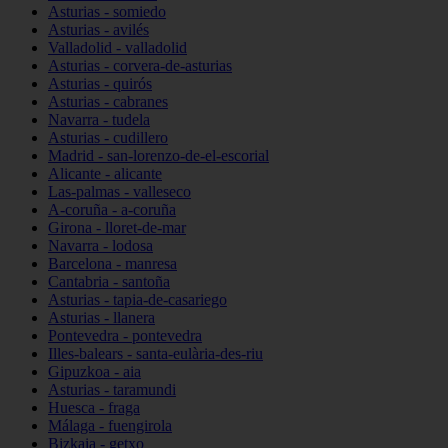
Asturias - somiedo
Asturias - avilés
Valladolid - valladolid
Asturias - corvera-de-asturias
Asturias - quirós
Asturias - cabranes
Navarra - tudela
Asturias - cudillero
Madrid - san-lorenzo-de-el-escorial
Alicante - alicante
Las-palmas - valleseco
A-coruña - a-coruña
Girona - lloret-de-mar
Navarra - lodosa
Barcelona - manresa
Cantabria - santoña
Asturias - tapia-de-casariego
Asturias - llanera
Pontevedra - pontevedra
Illes-balears - santa-eulària-des-riu
Gipuzkoa - aia
Asturias - taramundi
Huesca - fraga
Málaga - fuengirola
Bizkaia - getxo