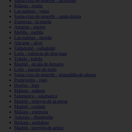
Santa-cruz-de-tenerife - tacoronte
Málaga - ronda
Las-palmas - yaiza
Santa-cruz-de-tenerife - santa-úrsula
Zaragoza - la-muela
Asturias - mieres
Melilla - melilla
Las-palmas - mogán
Alicante - alcoi
Valladolid - valladolid
León - valencia-de-don-juan
Toledo - toledo
Madrid - alcalá-de-henares
León - garrafe-de-torío
Santa-cruz-de-tenerife - granadilla-de-abona
Pontevedra - vigo
Huelva - lepe
Málaga - málaga
Salamanca - salamanca
Madrid - pelayos-de-la-presa
Madrid - coslada
Málaga - estepona
Asturias - ribadesella
Bizkaia - galdakao
Madrid - torrejón-de-ardoz