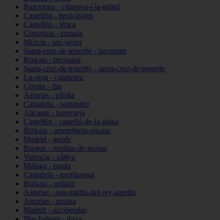
Barcelona - vilanova-i-la-geltrú
Castellón - benicàssim
Castellón - jérica
Gipuzkoa - zumaia
Murcia - san-javier
Santa-cruz-de-tenerife - tacoronte
Bizkaia - berriatua
Santa-cruz-de-tenerife - santa-cruz-de-tenerife
La-rioja - calahorra
Girona - das
Asturias - piloña
Cantabria - santander
Alicante - torrevieja
Castellón - castelló-de-la-plana
Bizkaia - amorebieta-etxano
Madrid - getafe
Burgos - medina-de-pomar
Valencia - xàtiva
Málaga - ronda
Cantabria - torrelavega
Bizkaia - urduliz
Asturias - san-martín-del-rey-aurelio
Asturias - proaza
Madrid - alcobendas
Illes-balears - ibiza