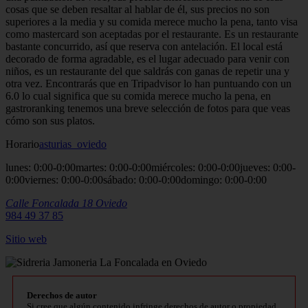
cosas que se deben resaltar al hablar de él, sus precios no son
superiores a la media y su comida merece mucho la pena, tanto visa
como mastercard son aceptadas por el restaurante. Es un restaurante
bastante concurrido, así que reserva con antelación. El local está
decorado de forma agradable, es el lugar adecuado para venir con
niños, es un restaurante del que saldrás con ganas de repetir una y
otra vez. Encontrarás que en Tripadvisor lo han puntuando con un
6.0 lo cual significa que su comida merece mucho la pena, en
gastroranking tenemos una breve selección de fotos para que veas
cómo son sus platos.
Horario
asturias_oviedo
lunes: 0:00-0:00martes: 0:00-0:00miércoles: 0:00-0:00jueves: 0:00-
0:00viernes: 0:00-0:00sábado: 0:00-0:00domingo: 0:00-0:00
Calle Foncalada 18
Oviedo
984 49 37 85
Sitio
web
Derechos de autor
Si cree que algún contenido infringe derechos de autor o propiedad