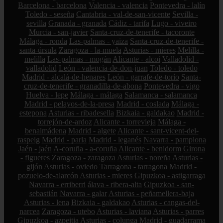
Barcelona - barcelona
Valencia - valencia
Pontevedra - lalín
Toledo - seseña
Cantabria - val-de-san-vicente
Sevilla -
sevilla
Granada - granada
Cádiz - tarifa
Lugo - viveiro
Murcia - san-javier
Santa-cruz-de-tenerife - tacoronte
Málaga - ronda
Las-palmas - yaiza
Santa-cruz-de-tenerife -
santa-úrsula
Zaragoza - la-muela
Asturias - mieres
Melilla -
melilla
Las-palmas - mogán
Alicante - alcoi
Valladolid -
valladolid
León - valencia-de-don-juan
Toledo - toledo
Madrid - alcalá-de-henares
León - garrafe-de-torío
Santa-
cruz-de-tenerife - granadilla-de-abona
Pontevedra - vigo
Huelva - lepe
Málaga - málaga
Salamanca - salamanca
Madrid - pelayos-de-la-presa
Madrid - coslada
Málaga -
estepona
Asturias - ribadesella
Bizkaia - galdakao
Madrid -
torrejón-de-ardoz
Alicante - torrevieja
Málaga -
benalmádena
Madrid - algete
Alicante - sant-vicent-del-
raspeig
Madrid - parla
Madrid - leganés
Navarra - pamplona
Jaén - jaén
A-coruña - a-coruña
Alicante - benidorm
Girona
- figueres
Zaragoza - zaragoza
Asturias - noreña
Asturias -
gijón
Asturias - oviedo
Tarragona - tarragona
Madrid -
pozuelo-de-alarcón
Asturias - mieres
Gipuzkoa - astigarraga
Navarra - erriberri
álava - ribera-alta
Gipuzkoa - san-
sebastián
Navarra - galar
Asturias - peñamellera-baja
Asturias - lena
Bizkaia - galdakao
Asturias - cangas-del-
narcea
Zaragoza - utebo
Asturias - laviana
Asturias - parres
Gipuzkoa - azpeitia
Asturias - colunga
Madrid - guadarrama