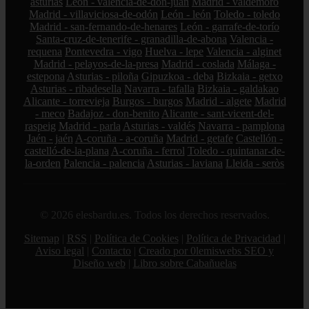
asturias
León - valencia-de-don-juan
Madrid - valdemoro
Madrid - villaviciosa-de-odón
León - león
Toledo - toledo
Madrid - san-fernando-de-henares
León - garrafe-de-torío
Santa-cruz-de-tenerife - granadilla-de-abona
Valencia -
requena
Pontevedra - vigo
Huelva - lepe
Valencia - alginet
Madrid - pelayos-de-la-presa
Madrid - coslada
Málaga -
estepona
Asturias - piloña
Gipuzkoa - deba
Bizkaia - getxo
Asturias - ribadesella
Navarra - tafalla
Bizkaia - galdakao
Alicante - torrevieja
Burgos - burgos
Madrid - algete
Madrid
- meco
Badajoz - don-benito
Alicante - sant-vicent-del-
raspeig
Madrid - parla
Asturias - valdés
Navarra - pamplona
Jaén - jaén
A-coruña - a-coruña
Madrid - getafe
Castellón -
castelló-de-la-plana
A-coruña - ferrol
Toledo - quintanar-de-
la-orden
Palencia - palencia
Asturias - laviana
Lleida - seròs
© 2026 elesbardu.es. Todos los derechos reservados.
Sitemap
|
RSS
|
Política de Cookies
|
Política de Privacidad
|
Aviso legal
|
Contacto
|
Creado por 0lemiswebs SEO y
Diseño web
|
Libro sobre Cabañuelas