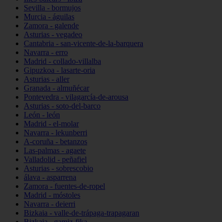
Sevilla - bormujos
Murcia - águilas
Zamora - galende
Asturias - vegadeo
Cantabria - san-vicente-de-la-barquera
Navarra - erro
Madrid - collado-villalba
Gipuzkoa - lasarte-oria
Asturias - aller
Granada - almuñécar
Pontevedra - vilagarcía-de-arousa
Asturias - soto-del-barco
León - león
Madrid - el-molar
Navarra - lekunberri
A-coruña - betanzos
Las-palmas - agaete
Valladolid - peñafiel
Asturias - sobrescobio
álava - asparrena
Zamora - fuentes-de-ropel
Madrid - móstoles
Navarra - deierri
Bizkaia - valle-de-trápaga-trapagaran
Bizkaia - gamiz-fika