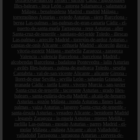
pozuelo-de-alarcón
Teruel - sarrión
Cádiz - algodonales
Illes-balears - inca
León - astorga
Salamanca - salamanca
Málaga - benalmádena
Madrid - madrid
Málaga -
torremolinos
Asturias - oviedo
Asturias - siero
Barcelona -
berga
Las-palmas - las-palmas-de-gran-canaria
Cádiz - el-
puerto-de-santa-maría
Tarragona - reus
Asturias - aller
Santa-cruz-de-tenerife - santiago-del-teide
Toledo - illescas
Las-palmas - arrecife
Madrid - torrejón-de-ardoz
Asturias -
cangas-de-onís
Alicante - orihuela
Madrid - alcorcón
álava -
vitoria-gasteiz
Málaga - marbella
Zaragoza - zaragoza
Valencia - valencia
Barcelona - barcelona
Madrid -
alcobendas
Barcelona - badalona
Pontevedra - lalín
Asturias
- avilés
Illes-balears - palma-de-mallorca
Toledo - seseña
Cantabria - val-de-san-vicente
Alicante - alicante
Girona -
lloret-de-mar
Sevilla - sevilla
León - sahagún
Granada -
granada
Cádiz - tarifa
Lugo - viveiro
Murcia - san-javier
Santa-cruz-de-tenerife - tacoronte
Asturias - grado
Illes-
balears - santa-eulària-des-riu
Madrid - alcalá-de-henares
Asturias - gozón
Málaga - ronda
Asturias - llanes
Las-
palmas - yaiza
Asturias - langreo
Santa-cruz-de-tenerife -
santa-úrsula
Asturias - vegadeo
Alicante - benidorm
Madrid
- leganés
Zaragoza - la-muela
Asturias - mieres
Melilla -
melilla
Las-palmas - mogán
Asturias - parres
Madrid - el-
molar
Málaga - málaga
Alicante - alcoi
Valladolid -
valladolid
Tarragona - tarragona
Asturias - corvera-de-