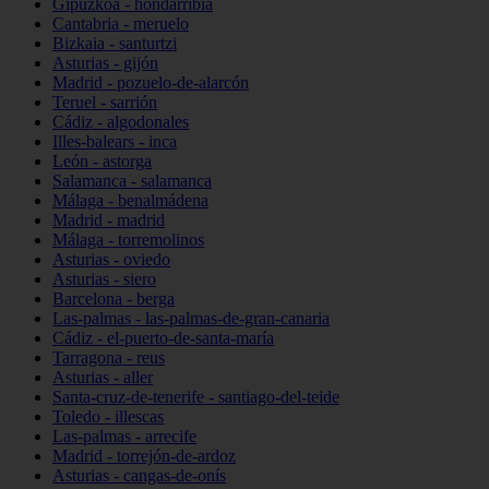
Gipuzkoa - hondarribia
Cantabria - meruelo
Bizkaia - santurtzi
Asturias - gijón
Madrid - pozuelo-de-alarcón
Teruel - sarrión
Cádiz - algodonales
Illes-balears - inca
León - astorga
Salamanca - salamanca
Málaga - benalmádena
Madrid - madrid
Málaga - torremolinos
Asturias - oviedo
Asturias - siero
Barcelona - berga
Las-palmas - las-palmas-de-gran-canaria
Cádiz - el-puerto-de-santa-maría
Tarragona - reus
Asturias - aller
Santa-cruz-de-tenerife - santiago-del-teide
Toledo - illescas
Las-palmas - arrecife
Madrid - torrejón-de-ardoz
Asturias - cangas-de-onís