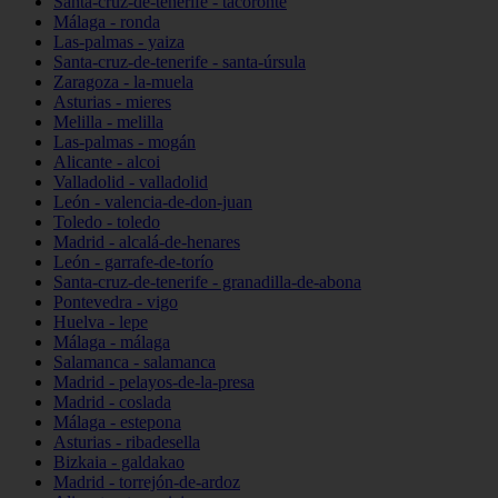
Santa-cruz-de-tenerife - tacoronte
Málaga - ronda
Las-palmas - yaiza
Santa-cruz-de-tenerife - santa-úrsula
Zaragoza - la-muela
Asturias - mieres
Melilla - melilla
Las-palmas - mogán
Alicante - alcoi
Valladolid - valladolid
León - valencia-de-don-juan
Toledo - toledo
Madrid - alcalá-de-henares
León - garrafe-de-torío
Santa-cruz-de-tenerife - granadilla-de-abona
Pontevedra - vigo
Huelva - lepe
Málaga - málaga
Salamanca - salamanca
Madrid - pelayos-de-la-presa
Madrid - coslada
Málaga - estepona
Asturias - ribadesella
Bizkaia - galdakao
Madrid - torrejón-de-ardoz