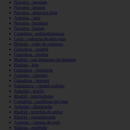
Navarra - gesalatz
Navarra - larraun
Navarra - abaurrea-baja
Asturias - onís
Navarra - barañain
Navarra - baztan
Cantabria - entrambasaguas
León - valencia-de-don-juan
Bizkaia - valle-de-carranza
Gipuzkoa - usurbil
Gipuzkoa - urnieta
Madrid - san-fernando-de-henares
Bizkaia - loiu
Gipuzkoa - errenteria
Asturias - cabrales
Gipuzkoa - hernani
Salamanca - ciudad-rodrigo
Asturias - gozón
Madrid - torrelodones
Cantabria - santillana-del-mar
Asturias - ribadesella
Madrid - torrejón-de-ardoz
Madrid - majadahonda
Asturias - cangas-de-onís
Málaga - marbella