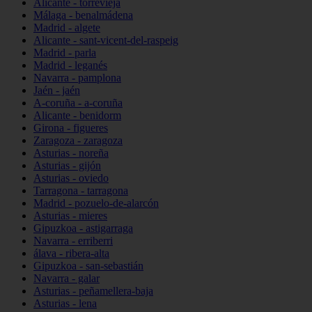
Alicante - torrevieja
Málaga - benalmádena
Madrid - algete
Alicante - sant-vicent-del-raspeig
Madrid - parla
Madrid - leganés
Navarra - pamplona
Jaén - jaén
A-coruña - a-coruña
Alicante - benidorm
Girona - figueres
Zaragoza - zaragoza
Asturias - noreña
Asturias - gijón
Asturias - oviedo
Tarragona - tarragona
Madrid - pozuelo-de-alarcón
Asturias - mieres
Gipuzkoa - astigarraga
Navarra - erriberri
álava - ribera-alta
Gipuzkoa - san-sebastián
Navarra - galar
Asturias - peñamellera-baja
Asturias - lena