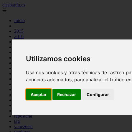
elesbardu.es
☰
Inicio
2015
2016
argentina
arroz
aves
Utilizamos cookies
carnes
cocina casera
comidas
Usamos cookies y otras técnicas de rastreo pa
espana
huevos
anuncios adecuados, para analizar el tráfico e
mariscos
otros
Aceptar
Rechazar
Configurar
pasta
pescado
postres
producto
reposteria
tag
venezuela
verduras