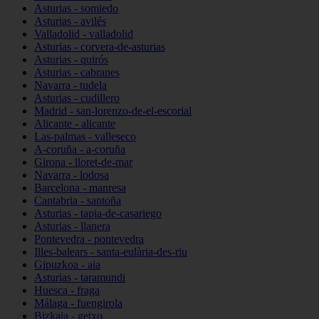
Asturias - somiedo
Asturias - avilés
Valladolid - valladolid
Asturias - corvera-de-asturias
Asturias - quirós
Asturias - cabranes
Navarra - tudela
Asturias - cudillero
Madrid - san-lorenzo-de-el-escorial
Alicante - alicante
Las-palmas - valleseco
A-coruña - a-coruña
Girona - lloret-de-mar
Navarra - lodosa
Barcelona - manresa
Cantabria - santoña
Asturias - tapia-de-casariego
Asturias - llanera
Pontevedra - pontevedra
Illes-balears - santa-eulària-des-riu
Gipuzkoa - aia
Asturias - taramundi
Huesca - fraga
Málaga - fuengirola
Bizkaia - getxo