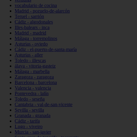
vocabulario de cocina
Madrid - pozuelo-de-alarcón
Teruel - sarrión
Cádiz - algodonales
Illes-balears - inca
Madrid - madrid
Málaga - torremolinos
Asturias - oviedo
Cádiz - el-puerto-de-santa-maría
Asturias - aller
Toledo - illescas
álava - vitoria-gasteiz
Málaga - marbella
Zaragoza - zaragoza
Barcelona - barcelona
Valencia - valencia
Pontevedra - lalín
Toledo - seseña
Cantabria - val-de-san-vicente
Sevilla - sevilla
Granada - granada
Cádiz - tarifa
Lugo - viveiro
Murcia - san-javier