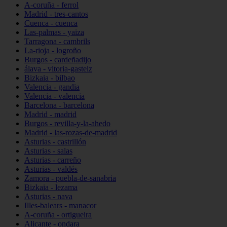
A-coruña - ferrol
Madrid - tres-cantos
Cuenca - cuenca
Las-palmas - yaiza
Tarragona - cambrils
La-rioja - logroño
Burgos - cardeñadijo
álava - vitoria-gasteiz
Bizkaia - bilbao
Valencia - gandia
Valencia - valencia
Barcelona - barcelona
Madrid - madrid
Burgos - revilla-y-la-ahedo
Madrid - las-rozas-de-madrid
Asturias - castrillón
Asturias - salas
Asturias - carreño
Asturias - valdés
Zamora - puebla-de-sanabria
Bizkaia - lezama
Asturias - nava
Illes-balears - manacor
A-coruña - ortigueira
Alicante - ondara