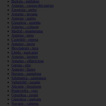
Bizkaia - galdakao
Asturias - cangas-del-narcea
Zaragoza - utebo
Asturias - laviana
Asturias - parres
Gipuzkoa - azpeitia
Asturias - colunga
Madrid - guadarrama
Asturias - siero
Castellón - orpesa
Asturias - navia
Illes-balears - inca
Lleida - naut-aran
Asturias - langreo
Asturias - villaviciosa
Girona - olot
Asturias - llanes
Navarra - pamplona
Salamanca - salamanca
Valladolid - zaratán
Alicante - benidorm
Pontevedra - vigo
Gipuzkoa - zerain
Gipuzkoa - andoain
Navarra - valtierra