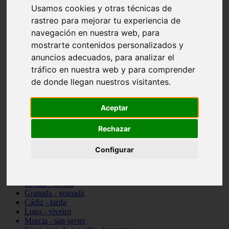
Usamos cookies y otras técnicas de
vocabulario de cocina
Madrid - pozuelo-de-alarcón
rastreo para mejorar tu experiencia de
Teruel - sarrión
navegación en nuestra web, para
Cádiz - algodonales
mostrarte contenidos personalizados y
Illes-balears - inca
Madrid - madrid
anuncios adecuados, para analizar el
Málaga - torremolinos
tráfico en nuestra web y para comprender
Asturias - oviedo
de donde llegan nuestros visitantes.
Cádiz - el-puerto-de-santa-maría
Asturias - aller
Toledo - illescas
Aceptar
álava - vitoria-gasteiz
Málaga - marbella
Rechazar
Zaragoza - zaragoza
Barcelona - barcelona
Valencia - valencia
Configurar
Pontevedra - lalín
Toledo - seseña
Cantabria - val-de-san-vicente
Sevilla - sevilla
Granada - granada
Cádiz - tarifa
Lugo - viveiro
Murcia - san-javier