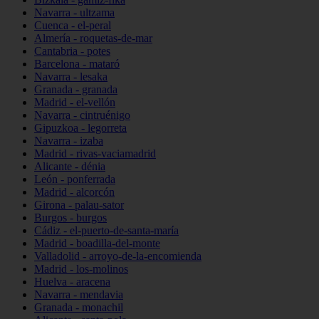
Navarra - ultzama
Cuenca - el-peral
Almería - roquetas-de-mar
Cantabria - potes
Barcelona - mataró
Navarra - lesaka
Granada - granada
Madrid - el-vellón
Navarra - cintruénigo
Gipuzkoa - legorreta
Navarra - izaba
Madrid - rivas-vaciamadrid
Alicante - dénia
León - ponferrada
Madrid - alcorcón
Girona - palau-sator
Burgos - burgos
Cádiz - el-puerto-de-santa-maría
Madrid - boadilla-del-monte
Valladolid - arroyo-de-la-encomienda
Madrid - los-molinos
Huelva - aracena
Navarra - mendavia
Granada - monachil