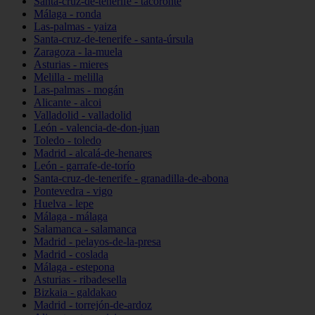
Santa-cruz-de-tenerife - tacoronte
Málaga - ronda
Las-palmas - yaiza
Santa-cruz-de-tenerife - santa-úrsula
Zaragoza - la-muela
Asturias - mieres
Melilla - melilla
Las-palmas - mogán
Alicante - alcoi
Valladolid - valladolid
León - valencia-de-don-juan
Toledo - toledo
Madrid - alcalá-de-henares
León - garrafe-de-torío
Santa-cruz-de-tenerife - granadilla-de-abona
Pontevedra - vigo
Huelva - lepe
Málaga - málaga
Salamanca - salamanca
Madrid - pelayos-de-la-presa
Madrid - coslada
Málaga - estepona
Asturias - ribadesella
Bizkaia - galdakao
Madrid - torrejón-de-ardoz