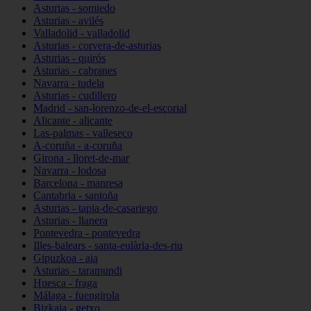
Asturias - somiedo
Asturias - avilés
Valladolid - valladolid
Asturias - corvera-de-asturias
Asturias - quirós
Asturias - cabranes
Navarra - tudela
Asturias - cudillero
Madrid - san-lorenzo-de-el-escorial
Alicante - alicante
Las-palmas - valleseco
A-coruña - a-coruña
Girona - lloret-de-mar
Navarra - lodosa
Barcelona - manresa
Cantabria - santoña
Asturias - tapia-de-casariego
Asturias - llanera
Pontevedra - pontevedra
Illes-balears - santa-eulària-des-riu
Gipuzkoa - aia
Asturias - taramundi
Huesca - fraga
Málaga - fuengirola
Bizkaia - getxo