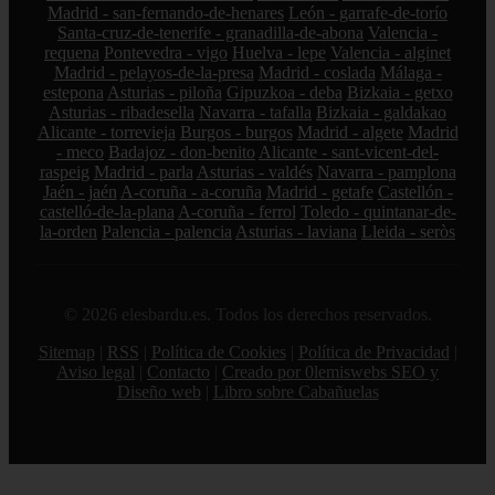
Madrid - san-fernando-de-henares
León - garrafe-de-torío
Santa-cruz-de-tenerife - granadilla-de-abona
Valencia -
requena
Pontevedra - vigo
Huelva - lepe
Valencia - alginet
Madrid - pelayos-de-la-presa
Madrid - coslada
Málaga -
estepona
Asturias - piloña
Gipuzkoa - deba
Bizkaia - getxo
Asturias - ribadesella
Navarra - tafalla
Bizkaia - galdakao
Alicante - torrevieja
Burgos - burgos
Madrid - algete
Madrid
- meco
Badajoz - don-benito
Alicante - sant-vicent-del-
raspeig
Madrid - parla
Asturias - valdés
Navarra - pamplona
Jaén - jaén
A-coruña - a-coruña
Madrid - getafe
Castellón -
castelló-de-la-plana
A-coruña - ferrol
Toledo - quintanar-de-
la-orden
Palencia - palencia
Asturias - laviana
Lleida - seròs
© 2026 elesbardu.es. Todos los derechos reservados.
Sitemap
|
RSS
|
Política de Cookies
|
Política de Privacidad
|
Aviso legal
|
Contacto
|
Creado por 0lemiswebs SEO y
Diseño web
|
Libro sobre Cabañuelas