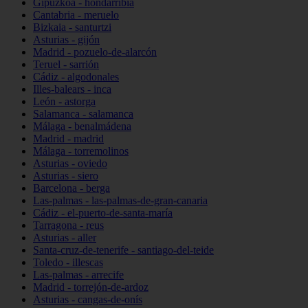
Gipuzkoa - hondarribia
Cantabria - meruelo
Bizkaia - santurtzi
Asturias - gijón
Madrid - pozuelo-de-alarcón
Teruel - sarrión
Cádiz - algodonales
Illes-balears - inca
León - astorga
Salamanca - salamanca
Málaga - benalmádena
Madrid - madrid
Málaga - torremolinos
Asturias - oviedo
Asturias - siero
Barcelona - berga
Las-palmas - las-palmas-de-gran-canaria
Cádiz - el-puerto-de-santa-maría
Tarragona - reus
Asturias - aller
Santa-cruz-de-tenerife - santiago-del-teide
Toledo - illescas
Las-palmas - arrecife
Madrid - torrejón-de-ardoz
Asturias - cangas-de-onís