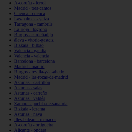
A-coruña - ferrol
Madrid - tres-cantos
Cuenca - cuenca
Las-palmas - yaiza
Tarragona - cambrils
La-rioja - logroño
Burgos - cardeñadijo
álava - vitoria-gasteiz
Bizkaia - bilbao
Valencia - gandia
Valencia - valencia
Barcelona - barcelona
Madrid - madrid
Burgos - revilla-y-la-ahedo
Madrid - las-rozas-de-madrid
Asturias - castrillón
Asturias - salas
Asturias - carreño
Asturias - valdés
Zamora - puebla-de-sanabria
Bizkaia - lezama
Asturias - nava
Illes-balears - manacor
A-coruña - ortigueira
Alicante - ondara