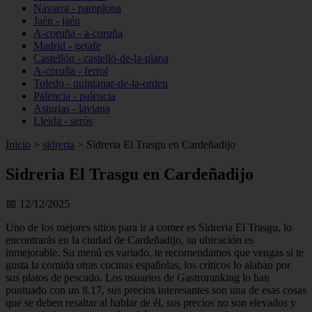
Navarra - pamplona
Jaén - jaén
A-coruña - a-coruña
Madrid - getafe
Castellón - castelló-de-la-plana
A-coruña - ferrol
Toledo - quintanar-de-la-orden
Palencia - palencia
Asturias - laviana
Lleida - seròs
Inicio
>
sidreria
>
Sidreria El Trasgu en Cardeñadijo
Sidreria El Trasgu en Cardeñadijo
📅 12/12/2025
Uno de los mejores sitios para ir a comer es Sidreria El Trasgu, lo
encontrarás en la ciudad de Cardeñadijo, su ubicación es
inmejorable. Su menú es variado, te recomendamos que vengas si te
gusta la comida otras cocinas españolas, los críticos lo alaban por
sus platos de pescado. Los usuarios de Gastroranking lo han
puntuado con un 8.17, sus precios interesantes son una de esas cosas
que se deben resaltar al hablar de él, sus precios no son elevados y