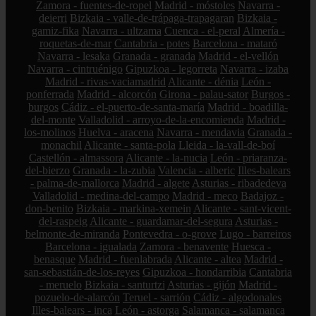
Zamora - fuentes-de-ropel
Madrid - móstoles
Navarra -
deierri
Bizkaia - valle-de-trápaga-trapagaran
Bizkaia -
gamiz-fika
Navarra - ultzama
Cuenca - el-peral
Almería -
roquetas-de-mar
Cantabria - potes
Barcelona - mataró
Navarra - lesaka
Granada - granada
Madrid - el-vellón
Navarra - cintruénigo
Gipuzkoa - legorreta
Navarra - izaba
Madrid - rivas-vaciamadrid
Alicante - dénia
León -
ponferrada
Madrid - alcorcón
Girona - palau-sator
Burgos -
burgos
Cádiz - el-puerto-de-santa-maría
Madrid - boadilla-
del-monte
Valladolid - arroyo-de-la-encomienda
Madrid -
los-molinos
Huelva - aracena
Navarra - mendavia
Granada -
monachil
Alicante - santa-pola
Lleida - la-vall-de-boí
Castellón - almassora
Alicante - la-nucia
León - priaranza-
del-bierzo
Granada - la-zubia
Valencia - alberic
Illes-balears
- palma-de-mallorca
Madrid - algete
Asturias - ribadedeva
Valladolid - medina-del-campo
Madrid - meco
Badajoz -
don-benito
Bizkaia - markina-xemein
Alicante - sant-vicent-
del-raspeig
Alicante - guardamar-del-segura
Asturias -
belmonte-de-miranda
Pontevedra - o-grove
Lugo - barreiros
Barcelona - igualada
Zamora - benavente
Huesca -
benasque
Madrid - fuenlabrada
Alicante - altea
Madrid -
san-sebastián-de-los-reyes
Gipuzkoa - hondarribia
Cantabria
- meruelo
Bizkaia - santurtzi
Asturias - gijón
Madrid -
pozuelo-de-alarcón
Teruel - sarrión
Cádiz - algodonales
Illes-balears - inca
León - astorga
Salamanca - salamanca