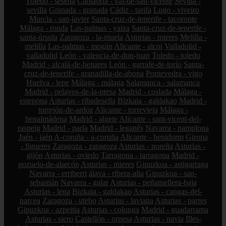
Toledo - seseña
Cantabria - val-de-san-vicente
Sevilla -
sevilla
Granada - granada
Cádiz - tarifa
Lugo - viveiro
Murcia - san-javier
Santa-cruz-de-tenerife - tacoronte
Málaga - ronda
Las-palmas - yaiza
Santa-cruz-de-tenerife -
santa-úrsula
Zaragoza - la-muela
Asturias - mieres
Melilla -
melilla
Las-palmas - mogán
Alicante - alcoi
Valladolid -
valladolid
León - valencia-de-don-juan
Toledo - toledo
Madrid - alcalá-de-henares
León - garrafe-de-torío
Santa-
cruz-de-tenerife - granadilla-de-abona
Pontevedra - vigo
Huelva - lepe
Málaga - málaga
Salamanca - salamanca
Madrid - pelayos-de-la-presa
Madrid - coslada
Málaga -
estepona
Asturias - ribadesella
Bizkaia - galdakao
Madrid -
torrejón-de-ardoz
Alicante - torrevieja
Málaga -
benalmádena
Madrid - algete
Alicante - sant-vicent-del-
raspeig
Madrid - parla
Madrid - leganés
Navarra - pamplona
Jaén - jaén
A-coruña - a-coruña
Alicante - benidorm
Girona
- figueres
Zaragoza - zaragoza
Asturias - noreña
Asturias -
gijón
Asturias - oviedo
Tarragona - tarragona
Madrid -
pozuelo-de-alarcón
Asturias - mieres
Gipuzkoa - astigarraga
Navarra - erriberri
álava - ribera-alta
Gipuzkoa - san-
sebastián
Navarra - galar
Asturias - peñamellera-baja
Asturias - lena
Bizkaia - galdakao
Asturias - cangas-del-
narcea
Zaragoza - utebo
Asturias - laviana
Asturias - parres
Gipuzkoa - azpeitia
Asturias - colunga
Madrid - guadarrama
Asturias - siero
Castellón - orpesa
Asturias - navia
Illes-