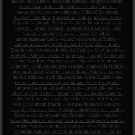
balears - inca
Lleida - naut-aran
Asturias - langreo
Asturias -
villaviciosa
Girona - olot
Asturias - llanes
Navarra -
pamplona
Salamanca - salamanca
Valladolid - zaratán
Alicante - benidorm
Pontevedra - vigo
Gipuzkoa - zerain
Gipuzkoa - andoain
Navarra - valtierra
Navarra - gesalatz
Navarra - larraun
Navarra - abaurrea-baja
Asturias - onís
Navarra - barañain
Navarra - baztan
Cantabria -
entrambasaguas
León - valencia-de-don-juan
Bizkaia -
valle-de-carranza
Gipuzkoa - usurbil
Gipuzkoa - urnieta
Madrid - san-fernando-de-henares
Bizkaia - loiu
Gipuzkoa -
errenteria
Asturias - cabrales
Gipuzkoa - hernani
Salamanca
- ciudad-rodrigo
Asturias - gozón
Madrid - torrelodones
Cantabria - santillana-del-mar
Asturias - ribadesella
Madrid -
torrejón-de-ardoz
Madrid - majadahonda
Asturias - cangas-
de-onís
Málaga - marbella
A-coruña - ferrol
Madrid - tres-
cantos
Cuenca - cuenca
Las-palmas - yaiza
Tarragona -
cambrils
La-rioja - logroño
Burgos - cardeñadijo
álava -
vitoria-gasteiz
Bizkaia - bilbao
Valencia - gandia
Valencia -
valencia
Barcelona - barcelona
Madrid - madrid
Burgos -
revilla-y-la-ahedo
Madrid - las-rozas-de-madrid
Asturias -
castrillón
Asturias - salas
Asturias - carreño
Asturias - valdés
Zamora - puebla-de-sanabria
Bizkaia - lezama
Asturias -
nava
Illes-balears - manacor
A-coruña - ortigueira
Alicante -
ondara
Asturias - somiedo
Asturias - avilés
Valladolid -
valladolid
Asturias - corvera-de-asturias
Asturias - quirós