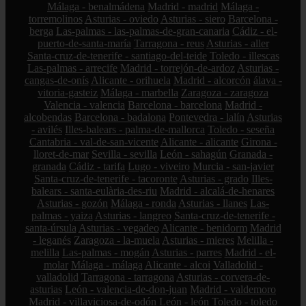
Málaga - benalmádena
Madrid - madrid
Málaga -
torremolinos
Asturias - oviedo
Asturias - siero
Barcelona -
berga
Las-palmas - las-palmas-de-gran-canaria
Cádiz - el-
puerto-de-santa-maría
Tarragona - reus
Asturias - aller
Santa-cruz-de-tenerife - santiago-del-teide
Toledo - illescas
Las-palmas - arrecife
Madrid - torrejón-de-ardoz
Asturias -
cangas-de-onís
Alicante - orihuela
Madrid - alcorcón
álava -
vitoria-gasteiz
Málaga - marbella
Zaragoza - zaragoza
Valencia - valencia
Barcelona - barcelona
Madrid -
alcobendas
Barcelona - badalona
Pontevedra - lalín
Asturias
- avilés
Illes-balears - palma-de-mallorca
Toledo - seseña
Cantabria - val-de-san-vicente
Alicante - alicante
Girona -
lloret-de-mar
Sevilla - sevilla
León - sahagún
Granada -
granada
Cádiz - tarifa
Lugo - viveiro
Murcia - san-javier
Santa-cruz-de-tenerife - tacoronte
Asturias - grado
Illes-
balears - santa-eulària-des-riu
Madrid - alcalá-de-henares
Asturias - gozón
Málaga - ronda
Asturias - llanes
Las-
palmas - yaiza
Asturias - langreo
Santa-cruz-de-tenerife -
santa-úrsula
Asturias - vegadeo
Alicante - benidorm
Madrid
- leganés
Zaragoza - la-muela
Asturias - mieres
Melilla -
melilla
Las-palmas - mogán
Asturias - parres
Madrid - el-
molar
Málaga - málaga
Alicante - alcoi
Valladolid -
valladolid
Tarragona - tarragona
Asturias - corvera-de-
asturias
León - valencia-de-don-juan
Madrid - valdemoro
Madrid - villaviciosa-de-odón
León - león
Toledo - toledo