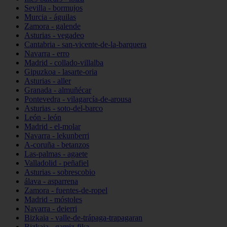
Sevilla - bormujos
Murcia - águilas
Zamora - galende
Asturias - vegadeo
Cantabria - san-vicente-de-la-barquera
Navarra - erro
Madrid - collado-villalba
Gipuzkoa - lasarte-oria
Asturias - aller
Granada - almuñécar
Pontevedra - vilagarcía-de-arousa
Asturias - soto-del-barco
León - león
Madrid - el-molar
Navarra - lekunberri
A-coruña - betanzos
Las-palmas - agaete
Valladolid - peñafiel
Asturias - sobrescobio
álava - asparrena
Zamora - fuentes-de-ropel
Madrid - móstoles
Navarra - deierri
Bizkaia - valle-de-trápaga-trapagaran
Bizkaia - gamiz-fika