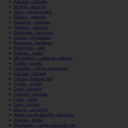
Alicante - orihuela
Madrid - alcorcón
álava - vitoria-gasteiz
Málaga - marbella
Zaragoza - zaragoza
Valencia - valencia
Barcelona - barcelona
Madrid - alcobendas
Barcelona - badalona
Pontevedra - lalín
Asturias - avilés
Illes-balears - palma-de-mallorca
Toledo - seseña
Cantabria - val-de-san-vicente
Alicante - alicante
Girona - lloret-de-mar
Sevilla - sevilla
León - sahagún
Granada - granada
Cádiz - tarifa
Lugo - viveiro
Murcia - san-javier
Santa-cruz-de-tenerife - tacoronte
Asturias - grado
Illes-balears - santa-eulària-des-riu