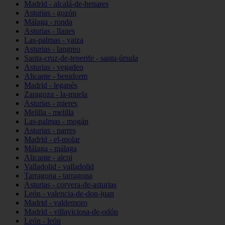
Madrid - alcalá-de-henares
Asturias - gozón
Málaga - ronda
Asturias - llanes
Las-palmas - yaiza
Asturias - langreo
Santa-cruz-de-tenerife - santa-úrsula
Asturias - vegadeo
Alicante - benidorm
Madrid - leganés
Zaragoza - la-muela
Asturias - mieres
Melilla - melilla
Las-palmas - mogán
Asturias - parres
Madrid - el-molar
Málaga - málaga
Alicante - alcoi
Valladolid - valladolid
Tarragona - tarragona
Asturias - corvera-de-asturias
León - valencia-de-don-juan
Madrid - valdemoro
Madrid - villaviciosa-de-odón
León - león