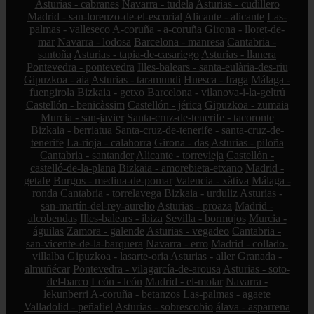
Asturias - cabranes
Navarra - tudela
Asturias - cudillero
Madrid - san-lorenzo-de-el-escorial
Alicante - alicante
Las-
palmas - valleseco
A-coruña - a-coruña
Girona - lloret-de-
mar
Navarra - lodosa
Barcelona - manresa
Cantabria -
santoña
Asturias - tapia-de-casariego
Asturias - llanera
Pontevedra - pontevedra
Illes-balears - santa-eulària-des-riu
Gipuzkoa - aia
Asturias - taramundi
Huesca - fraga
Málaga -
fuengirola
Bizkaia - getxo
Barcelona - vilanova-i-la-geltrú
Castellón - benicàssim
Castellón - jérica
Gipuzkoa - zumaia
Murcia - san-javier
Santa-cruz-de-tenerife - tacoronte
Bizkaia - berriatua
Santa-cruz-de-tenerife - santa-cruz-de-
tenerife
La-rioja - calahorra
Girona - das
Asturias - piloña
Cantabria - santander
Alicante - torrevieja
Castellón -
castelló-de-la-plana
Bizkaia - amorebieta-etxano
Madrid -
getafe
Burgos - medina-de-pomar
Valencia - xàtiva
Málaga -
ronda
Cantabria - torrelavega
Bizkaia - urduliz
Asturias -
san-martín-del-rey-aurelio
Asturias - proaza
Madrid -
alcobendas
Illes-balears - ibiza
Sevilla - bormujos
Murcia -
águilas
Zamora - galende
Asturias - vegadeo
Cantabria -
san-vicente-de-la-barquera
Navarra - erro
Madrid - collado-
villalba
Gipuzkoa - lasarte-oria
Asturias - aller
Granada -
almuñécar
Pontevedra - vilagarcía-de-arousa
Asturias - soto-
del-barco
León - león
Madrid - el-molar
Navarra -
lekunberri
A-coruña - betanzos
Las-palmas - agaete
Valladolid - peñafiel
Asturias - sobrescobio
álava - asparrena