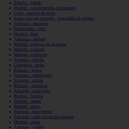
Toledo - toledo
Madrid - san-fernando-de-henares
León - garrafe-de-torío
Santa-cruz-de-tenerife - granadilla-de-abona
Valencia - requena
Pontevedra - vigo
Huelva - lepe
Valencia - alginet
Madrid - pelayos-de-la-presa
Madrid - coslada
Málaga - estepona
Asturias - piloña
Gipuzkoa - deba
Bizkaia - getxo
Asturias - ribadesella
Navarra - tafalla
Bizkaia - galdakao
Alicante - torrevieja
Burgos - burgos
Madrid - algete
Madrid - meco
Badajoz - don-benito
Alicante - sant-vicent-del-raspeig
Madrid - parla
Asturias - valdés