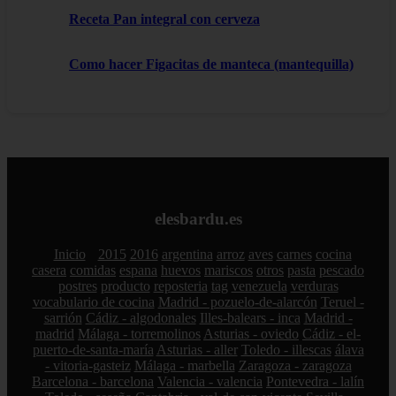
Receta Pan integral con cerveza
Como hacer Figacitas de manteca (mantequilla)
elesbardu.es
Inicio
2015
2016
argentina
arroz
aves
carnes
cocina
casera
comidas
espana
huevos
mariscos
otros
pasta
pescado
postres
producto
reposteria
tag
venezuela
verduras
vocabulario de cocina
Madrid - pozuelo-de-alarcón
Teruel -
sarrión
Cádiz - algodonales
Illes-balears - inca
Madrid -
madrid
Málaga - torremolinos
Asturias - oviedo
Cádiz - el-
puerto-de-santa-maría
Asturias - aller
Toledo - illescas
álava
- vitoria-gasteiz
Málaga - marbella
Zaragoza - zaragoza
Barcelona - barcelona
Valencia - valencia
Pontevedra - lalín