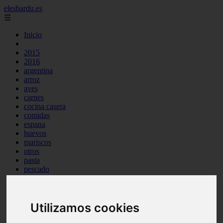
elesbardu.es
☰
Inicio
2015
2016
argentina
arroz
aves
carnes
cocina casera
comidas
espana
huevos
mariscos
otros
pasta
pescado
postres
producto
reposteria
Utilizamos cookies
tag
venezuela
verduras