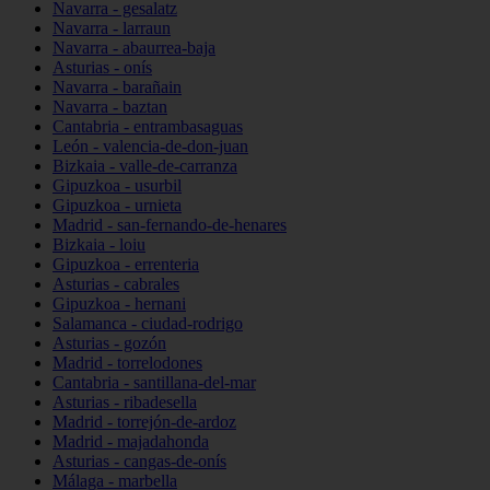
Navarra - gesalatz
Navarra - larraun
Navarra - abaurrea-baja
Asturias - onís
Navarra - barañain
Navarra - baztan
Cantabria - entrambasaguas
León - valencia-de-don-juan
Bizkaia - valle-de-carranza
Gipuzkoa - usurbil
Gipuzkoa - urnieta
Madrid - san-fernando-de-henares
Bizkaia - loiu
Gipuzkoa - errenteria
Asturias - cabrales
Gipuzkoa - hernani
Salamanca - ciudad-rodrigo
Asturias - gozón
Madrid - torrelodones
Cantabria - santillana-del-mar
Asturias - ribadesella
Madrid - torrejón-de-ardoz
Madrid - majadahonda
Asturias - cangas-de-onís
Málaga - marbella