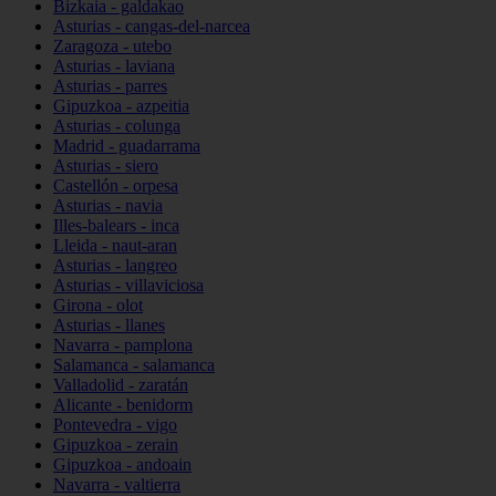
Bizkaia - galdakao
Asturias - cangas-del-narcea
Zaragoza - utebo
Asturias - laviana
Asturias - parres
Gipuzkoa - azpeitia
Asturias - colunga
Madrid - guadarrama
Asturias - siero
Castellón - orpesa
Asturias - navia
Illes-balears - inca
Lleida - naut-aran
Asturias - langreo
Asturias - villaviciosa
Girona - olot
Asturias - llanes
Navarra - pamplona
Salamanca - salamanca
Valladolid - zaratán
Alicante - benidorm
Pontevedra - vigo
Gipuzkoa - zerain
Gipuzkoa - andoain
Navarra - valtierra