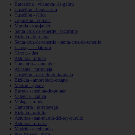
Barcelona - vilanova-i-la-geltrú
Castellón - benicàssim
Castellón - jérica
Gipuzkoa - zumaia
Murcia - san-javier
Santa-cruz-de-tenerife - tacoronte
Bizkaia - berriatua
Santa-cruz-de-tenerife - santa-cruz-de-tenerife
La-rioja - calahorra
Girona - das
Asturias - piloña
Cantabria - santander
Alicante - torrevieja
Castellón - castelló-de-la-plana
Bizkaia - amorebieta-etxano
Madrid - getafe
Burgos - medina-de-pomar
Valencia - xàtiva
Málaga - ronda
Cantabria - torrelavega
Bizkaia - urduliz
Asturias - san-martín-del-rey-aurelio
Asturias - proaza
Madrid - alcobendas
Illes-balears - ibiza