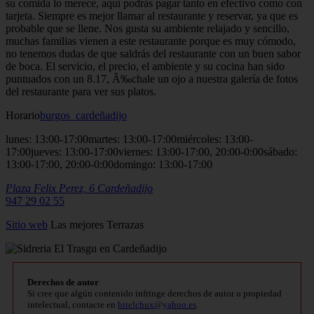
su comida lo merece, aquí podrás pagar tanto en efectivo como con
tarjeta. Siempre es mejor llamar al restaurante y reservar, ya que es
probable que se llene. Nos gusta su ambiente relajado y sencillo,
muchas familias vienen a este restaurante porque es muy cómodo,
no tenemos dudas de que saldrás del restaurante con un buen sabor
de boca. El servicio, el precio, el ambiente y su cocina han sido
puntuados con un 8.17, Ã‰chale un ojo a nuestra galería de fotos
del restaurante para ver sus platos.
Horario
burgos_cardeñadijo
lunes: 13:00-17:00martes: 13:00-17:00miércoles: 13:00-
17:00jueves: 13:00-17:00viernes: 13:00-17:00, 20:00-0:00sábado:
13:00-17:00, 20:00-0:00domingo: 13:00-17:00
Plaza Felix Perez, 6
Cardeñadijo
947 29 02 55
Sitio
web
Las mejores Terrazas
Derechos de autor
Si cree que algún contenido infringe derechos de autor o propiedad
intelectual, contacte en
bitelchux@yahoo.es
.