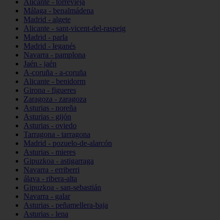
Alicante - torrevieja
Málaga - benalmádena
Madrid - algete
Alicante - sant-vicent-del-raspeig
Madrid - parla
Madrid - leganés
Navarra - pamplona
Jaén - jaén
A-coruña - a-coruña
Alicante - benidorm
Girona - figueres
Zaragoza - zaragoza
Asturias - noreña
Asturias - gijón
Asturias - oviedo
Tarragona - tarragona
Madrid - pozuelo-de-alarcón
Asturias - mieres
Gipuzkoa - astigarraga
Navarra - erriberri
álava - ribera-alta
Gipuzkoa - san-sebastián
Navarra - galar
Asturias - peñamellera-baja
Asturias - lena