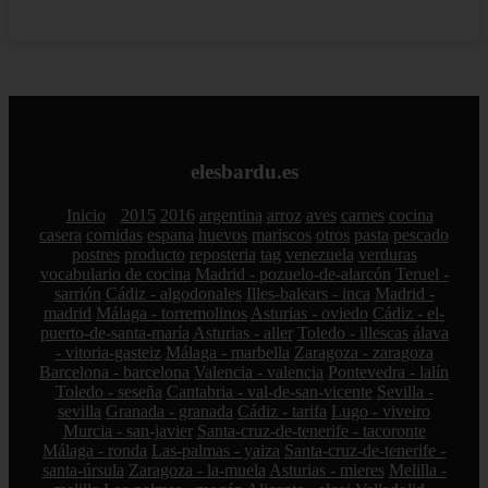
elesbardu.es
Inicio
2015
2016
argentina
arroz
aves
carnes
cocina
casera
comidas
espana
huevos
mariscos
otros
pasta
pescado
postres
producto
reposteria
tag
venezuela
verduras
vocabulario de cocina
Madrid - pozuelo-de-alarcón
Teruel -
sarrión
Cádiz - algodonales
Illes-balears - inca
Madrid -
madrid
Málaga - torremolinos
Asturias - oviedo
Cádiz - el-
puerto-de-santa-maría
Asturias - aller
Toledo - illescas
álava
- vitoria-gasteiz
Málaga - marbella
Zaragoza - zaragoza
Barcelona - barcelona
Valencia - valencia
Pontevedra - lalín
Toledo - seseña
Cantabria - val-de-san-vicente
Sevilla -
sevilla
Granada - granada
Cádiz - tarifa
Lugo - viveiro
Murcia - san-javier
Santa-cruz-de-tenerife - tacoronte
Málaga - ronda
Las-palmas - yaiza
Santa-cruz-de-tenerife -
santa-úrsula
Zaragoza - la-muela
Asturias - mieres
Melilla -