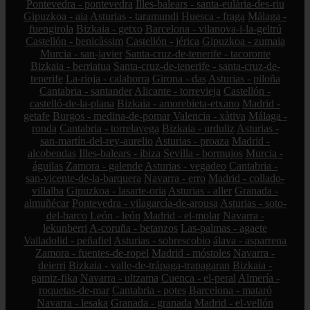
Pontevedra - pontevedra
Illes-balears - santa-eulària-des-riu
Gipuzkoa - aia
Asturias - taramundi
Huesca - fraga
Málaga -
fuengirola
Bizkaia - getxo
Barcelona - vilanova-i-la-geltrú
Castellón - benicàssim
Castellón - jérica
Gipuzkoa - zumaia
Murcia - san-javier
Santa-cruz-de-tenerife - tacoronte
Bizkaia - berriatua
Santa-cruz-de-tenerife - santa-cruz-de-
tenerife
La-rioja - calahorra
Girona - das
Asturias - piloña
Cantabria - santander
Alicante - torrevieja
Castellón -
castelló-de-la-plana
Bizkaia - amorebieta-etxano
Madrid -
getafe
Burgos - medina-de-pomar
Valencia - xàtiva
Málaga -
ronda
Cantabria - torrelavega
Bizkaia - urduliz
Asturias -
san-martín-del-rey-aurelio
Asturias - proaza
Madrid -
alcobendas
Illes-balears - ibiza
Sevilla - bormujos
Murcia -
águilas
Zamora - galende
Asturias - vegadeo
Cantabria -
san-vicente-de-la-barquera
Navarra - erro
Madrid - collado-
villalba
Gipuzkoa - lasarte-oria
Asturias - aller
Granada -
almuñécar
Pontevedra - vilagarcía-de-arousa
Asturias - soto-
del-barco
León - león
Madrid - el-molar
Navarra -
lekunberri
A-coruña - betanzos
Las-palmas - agaete
Valladolid - peñafiel
Asturias - sobrescobio
álava - asparrena
Zamora - fuentes-de-ropel
Madrid - móstoles
Navarra -
deierri
Bizkaia - valle-de-trápaga-trapagaran
Bizkaia -
gamiz-fika
Navarra - ultzama
Cuenca - el-peral
Almería -
roquetas-de-mar
Cantabria - potes
Barcelona - mataró
Navarra - lesaka
Granada - granada
Madrid - el-vellón