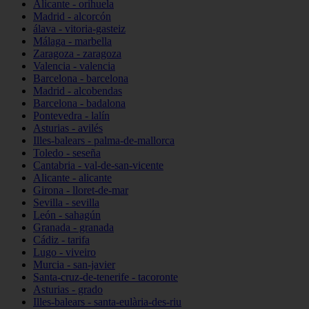
Alicante - orihuela
Madrid - alcorcón
álava - vitoria-gasteiz
Málaga - marbella
Zaragoza - zaragoza
Valencia - valencia
Barcelona - barcelona
Madrid - alcobendas
Barcelona - badalona
Pontevedra - lalín
Asturias - avilés
Illes-balears - palma-de-mallorca
Toledo - seseña
Cantabria - val-de-san-vicente
Alicante - alicante
Girona - lloret-de-mar
Sevilla - sevilla
León - sahagún
Granada - granada
Cádiz - tarifa
Lugo - viveiro
Murcia - san-javier
Santa-cruz-de-tenerife - tacoronte
Asturias - grado
Illes-balears - santa-eulària-des-riu