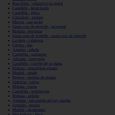
Barcelona - vilanova-i-la-geltrú
Castellón - benicàssim
Castellón - jérica
Gipuzkoa - zumaia
Murcia - san-javier
Santa-cruz-de-tenerife - tacoronte
Bizkaia - berriatua
Santa-cruz-de-tenerife - santa-cruz-de-tenerife
La-rioja - calahorra
Girona - das
Asturias - piloña
Cantabria - santander
Alicante - torrevieja
Castellón - castelló-de-la-plana
Bizkaia - amorebieta-etxano
Madrid - getafe
Burgos - medina-de-pomar
Valencia - xàtiva
Málaga - ronda
Cantabria - torrelavega
Bizkaia - urduliz
Asturias - san-martín-del-rey-aurelio
Asturias - proaza
Madrid - alcobendas
Illes-balears - ibiza