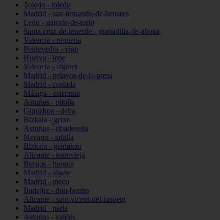
Toledo - toledo
Madrid - san-fernando-de-henares
León - garrafe-de-torío
Santa-cruz-de-tenerife - granadilla-de-abona
Valencia - requena
Pontevedra - vigo
Huelva - lepe
Valencia - alginet
Madrid - pelayos-de-la-presa
Madrid - coslada
Málaga - estepona
Asturias - piloña
Gipuzkoa - deba
Bizkaia - getxo
Asturias - ribadesella
Navarra - tafalla
Bizkaia - galdakao
Alicante - torrevieja
Burgos - burgos
Madrid - algete
Madrid - meco
Badajoz - don-benito
Alicante - sant-vicent-del-raspeig
Madrid - parla
Asturias - valdés