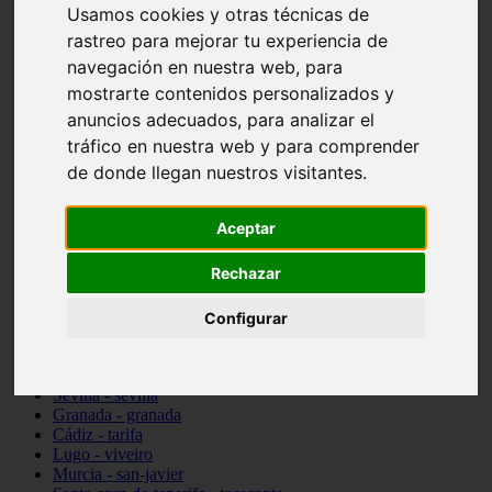
Usamos cookies y otras técnicas de
vocabulario de cocina
Madrid - pozuelo-de-alarcón
rastreo para mejorar tu experiencia de
Teruel - sarrión
navegación en nuestra web, para
Cádiz - algodonales
mostrarte contenidos personalizados y
Illes-balears - inca
Madrid - madrid
anuncios adecuados, para analizar el
Málaga - torremolinos
tráfico en nuestra web y para comprender
Asturias - oviedo
de donde llegan nuestros visitantes.
Cádiz - el-puerto-de-santa-maría
Asturias - aller
Toledo - illescas
Aceptar
álava - vitoria-gasteiz
Málaga - marbella
Rechazar
Zaragoza - zaragoza
Barcelona - barcelona
Valencia - valencia
Configurar
Pontevedra - lalín
Toledo - seseña
Cantabria - val-de-san-vicente
Sevilla - sevilla
Granada - granada
Cádiz - tarifa
Lugo - viveiro
Murcia - san-javier