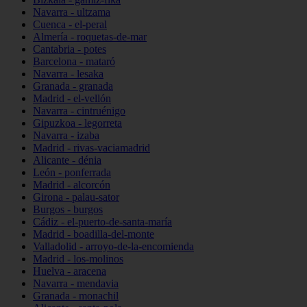
Navarra - ultzama
Cuenca - el-peral
Almería - roquetas-de-mar
Cantabria - potes
Barcelona - mataró
Navarra - lesaka
Granada - granada
Madrid - el-vellón
Navarra - cintruénigo
Gipuzkoa - legorreta
Navarra - izaba
Madrid - rivas-vaciamadrid
Alicante - dénia
León - ponferrada
Madrid - alcorcón
Girona - palau-sator
Burgos - burgos
Cádiz - el-puerto-de-santa-maría
Madrid - boadilla-del-monte
Valladolid - arroyo-de-la-encomienda
Madrid - los-molinos
Huelva - aracena
Navarra - mendavia
Granada - monachil