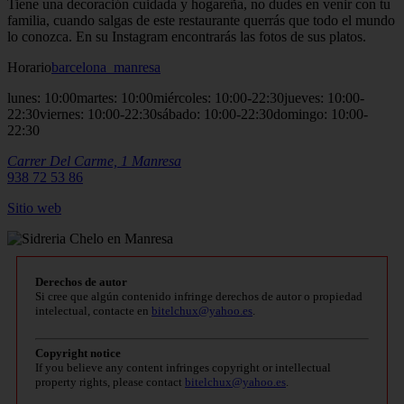
Tiene una decoración cuidada y hogareña, no dudes en venir con tu
familia, cuando salgas de este restaurante querrás que todo el mundo
lo conozca. En su Instagram encontrarás las fotos de sus platos.
Horario
barcelona_manresa
lunes: 10:00martes: 10:00miércoles: 10:00-22:30jueves: 10:00-
22:30viernes: 10:00-22:30sábado: 10:00-22:30domingo: 10:00-
22:30
Carrer Del Carme, 1
Manresa
938 72 53 86
Sitio
web
Derechos de autor
Si cree que algún contenido infringe derechos de autor o propiedad
intelectual, contacte en
bitelchux@yahoo.es
.
Copyright notice
If you believe any content infringes copyright or intellectual
property rights, please contact
bitelchux@yahoo.es
.