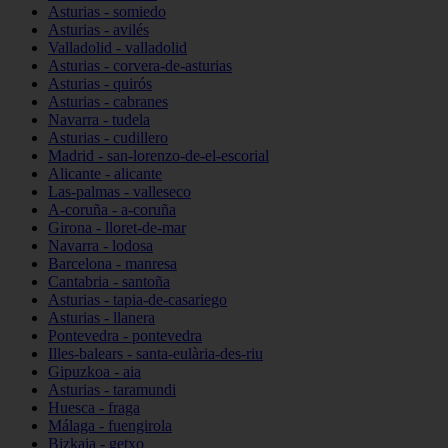
Asturias - somiedo
Asturias - avilés
Valladolid - valladolid
Asturias - corvera-de-asturias
Asturias - quirós
Asturias - cabranes
Navarra - tudela
Asturias - cudillero
Madrid - san-lorenzo-de-el-escorial
Alicante - alicante
Las-palmas - valleseco
A-coruña - a-coruña
Girona - lloret-de-mar
Navarra - lodosa
Barcelona - manresa
Cantabria - santoña
Asturias - tapia-de-casariego
Asturias - llanera
Pontevedra - pontevedra
Illes-balears - santa-eulària-des-riu
Gipuzkoa - aia
Asturias - taramundi
Huesca - fraga
Málaga - fuengirola
Bizkaia - getxo