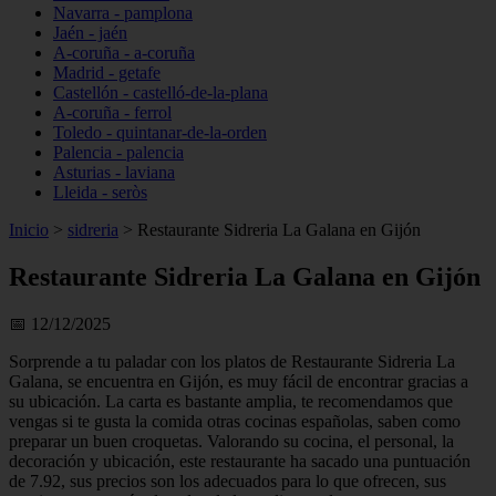
Navarra - pamplona
Jaén - jaén
A-coruña - a-coruña
Madrid - getafe
Castellón - castelló-de-la-plana
A-coruña - ferrol
Toledo - quintanar-de-la-orden
Palencia - palencia
Asturias - laviana
Lleida - seròs
Inicio
>
sidreria
>
Restaurante Sidreria La Galana en Gijón
Restaurante Sidreria La Galana en Gijón
📅 12/12/2025
Sorprende a tu paladar con los platos de Restaurante Sidreria La
Galana, se encuentra en Gijón, es muy fácil de encontrar gracias a
su ubicación. La carta es bastante amplia, te recomendamos que
vengas si te gusta la comida otras cocinas españolas, saben como
preparar un buen croquetas. Valorando su cocina, el personal, la
decoración y ubicación, este restaurante ha sacado una puntuación
de 7.92, sus precios son los adecuados para lo que ofrecen, sus