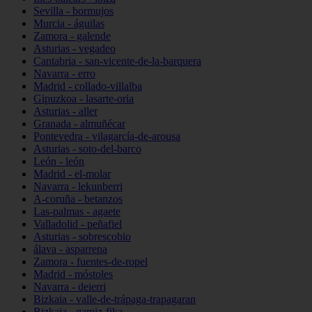
Sevilla - bormujos
Murcia - águilas
Zamora - galende
Asturias - vegadeo
Cantabria - san-vicente-de-la-barquera
Navarra - erro
Madrid - collado-villalba
Gipuzkoa - lasarte-oria
Asturias - aller
Granada - almuñécar
Pontevedra - vilagarcía-de-arousa
Asturias - soto-del-barco
León - león
Madrid - el-molar
Navarra - lekunberri
A-coruña - betanzos
Las-palmas - agaete
Valladolid - peñafiel
Asturias - sobrescobio
álava - asparrena
Zamora - fuentes-de-ropel
Madrid - móstoles
Navarra - deierri
Bizkaia - valle-de-trápaga-trapagaran
Bizkaia - gamiz-fika