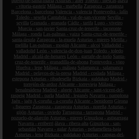
puerto-de-santa-maría
Asturias - aller
Toledo - illescas
álava
- vitoria-gasteiz
Málaga - marbella
Zaragoza - zaragoza
Barcelona - barcelona
Valencia - valencia
Pontevedra - lalín
Toledo - seseña
Cantabria - val-de-san-vicente
Sevilla -
sevilla
Granada - granada
Cádiz - tarifa
Lugo - viveiro
Murcia - san-javier
Santa-cruz-de-tenerife - tacoronte
Málaga - ronda
Las-palmas - yaiza
Santa-cruz-de-tenerife -
santa-úrsula
Zaragoza - la-muela
Asturias - mieres
Melilla -
melilla
Las-palmas - mogán
Alicante - alcoi
Valladolid -
valladolid
León - valencia-de-don-juan
Toledo - toledo
Madrid - alcalá-de-henares
León - garrafe-de-torío
Santa-
cruz-de-tenerife - granadilla-de-abona
Pontevedra - vigo
Huelva - lepe
Málaga - málaga
Salamanca - salamanca
Madrid - pelayos-de-la-presa
Madrid - coslada
Málaga -
estepona
Asturias - ribadesella
Bizkaia - galdakao
Madrid -
torrejón-de-ardoz
Alicante - torrevieja
Málaga -
benalmádena
Madrid - algete
Alicante - sant-vicent-del-
raspeig
Madrid - parla
Madrid - leganés
Navarra - pamplona
Jaén - jaén
A-coruña - a-coruña
Alicante - benidorm
Girona
- figueres
Zaragoza - zaragoza
Asturias - noreña
Asturias -
gijón
Asturias - oviedo
Tarragona - tarragona
Madrid -
pozuelo-de-alarcón
Asturias - mieres
Gipuzkoa - astigarraga
Navarra - erriberri
álava - ribera-alta
Gipuzkoa - san-
sebastián
Navarra - galar
Asturias - peñamellera-baja
Asturias - lena
Bizkaia - galdakao
Asturias - cangas-del-