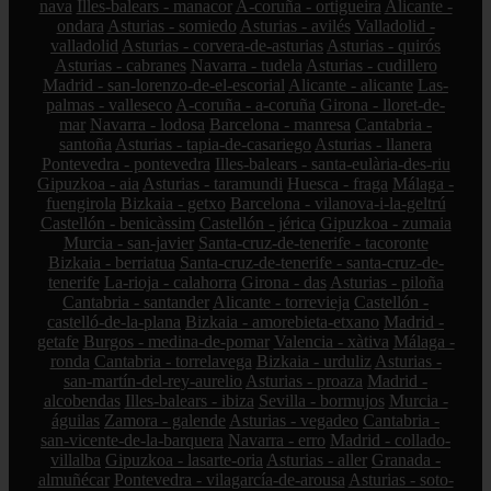
nava
Illes-balears - manacor
A-coruña - ortigueira
Alicante -
ondara
Asturias - somiedo
Asturias - avilés
Valladolid -
valladolid
Asturias - corvera-de-asturias
Asturias - quirós
Asturias - cabranes
Navarra - tudela
Asturias - cudillero
Madrid - san-lorenzo-de-el-escorial
Alicante - alicante
Las-
palmas - valleseco
A-coruña - a-coruña
Girona - lloret-de-
mar
Navarra - lodosa
Barcelona - manresa
Cantabria -
santoña
Asturias - tapia-de-casariego
Asturias - llanera
Pontevedra - pontevedra
Illes-balears - santa-eulària-des-riu
Gipuzkoa - aia
Asturias - taramundi
Huesca - fraga
Málaga -
fuengirola
Bizkaia - getxo
Barcelona - vilanova-i-la-geltrú
Castellón - benicàssim
Castellón - jérica
Gipuzkoa - zumaia
Murcia - san-javier
Santa-cruz-de-tenerife - tacoronte
Bizkaia - berriatua
Santa-cruz-de-tenerife - santa-cruz-de-
tenerife
La-rioja - calahorra
Girona - das
Asturias - piloña
Cantabria - santander
Alicante - torrevieja
Castellón -
castelló-de-la-plana
Bizkaia - amorebieta-etxano
Madrid -
getafe
Burgos - medina-de-pomar
Valencia - xàtiva
Málaga -
ronda
Cantabria - torrelavega
Bizkaia - urduliz
Asturias -
san-martín-del-rey-aurelio
Asturias - proaza
Madrid -
alcobendas
Illes-balears - ibiza
Sevilla - bormujos
Murcia -
águilas
Zamora - galende
Asturias - vegadeo
Cantabria -
san-vicente-de-la-barquera
Navarra - erro
Madrid - collado-
villalba
Gipuzkoa - lasarte-oria
Asturias - aller
Granada -
almuñécar
Pontevedra - vilagarcía-de-arousa
Asturias - soto-