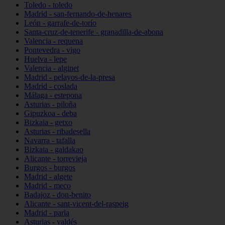
Toledo - toledo
Madrid - san-fernando-de-henares
León - garrafe-de-torío
Santa-cruz-de-tenerife - granadilla-de-abona
Valencia - requena
Pontevedra - vigo
Huelva - lepe
Valencia - alginet
Madrid - pelayos-de-la-presa
Madrid - coslada
Málaga - estepona
Asturias - piloña
Gipuzkoa - deba
Bizkaia - getxo
Asturias - ribadesella
Navarra - tafalla
Bizkaia - galdakao
Alicante - torrevieja
Burgos - burgos
Madrid - algete
Madrid - meco
Badajoz - don-benito
Alicante - sant-vicent-del-raspeig
Madrid - parla
Asturias - valdés