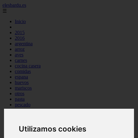
elesbardu.es
☰
Inicio
2015
2016
argentina
arroz
aves
carnes
cocina casera
comidas
espana
huevos
mariscos
otros
pasta
pescado
postres
producto
reposteria
tag
Utilizamos cookies
venezuela
verduras