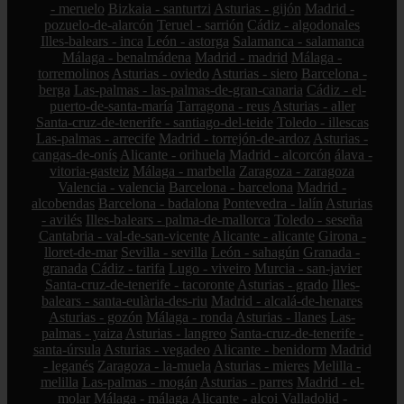
- meruelo
Bizkaia - santurtzi
Asturias - gijón
Madrid -
pozuelo-de-alarcón
Teruel - sarrión
Cádiz - algodonales
Illes-balears - inca
León - astorga
Salamanca - salamanca
Málaga - benalmádena
Madrid - madrid
Málaga -
torremolinos
Asturias - oviedo
Asturias - siero
Barcelona -
berga
Las-palmas - las-palmas-de-gran-canaria
Cádiz - el-
puerto-de-santa-maría
Tarragona - reus
Asturias - aller
Santa-cruz-de-tenerife - santiago-del-teide
Toledo - illescas
Las-palmas - arrecife
Madrid - torrejón-de-ardoz
Asturias -
cangas-de-onís
Alicante - orihuela
Madrid - alcorcón
álava -
vitoria-gasteiz
Málaga - marbella
Zaragoza - zaragoza
Valencia - valencia
Barcelona - barcelona
Madrid -
alcobendas
Barcelona - badalona
Pontevedra - lalín
Asturias
- avilés
Illes-balears - palma-de-mallorca
Toledo - seseña
Cantabria - val-de-san-vicente
Alicante - alicante
Girona -
lloret-de-mar
Sevilla - sevilla
León - sahagún
Granada -
granada
Cádiz - tarifa
Lugo - viveiro
Murcia - san-javier
Santa-cruz-de-tenerife - tacoronte
Asturias - grado
Illes-
balears - santa-eulària-des-riu
Madrid - alcalá-de-henares
Asturias - gozón
Málaga - ronda
Asturias - llanes
Las-
palmas - yaiza
Asturias - langreo
Santa-cruz-de-tenerife -
santa-úrsula
Asturias - vegadeo
Alicante - benidorm
Madrid
- leganés
Zaragoza - la-muela
Asturias - mieres
Melilla -
melilla
Las-palmas - mogán
Asturias - parres
Madrid - el-
molar
Málaga - málaga
Alicante - alcoi
Valladolid -