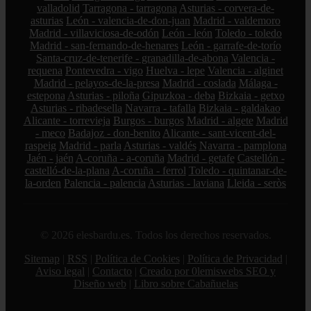
valladolid
Tarragona - tarragona
Asturias - corvera-de-
asturias
León - valencia-de-don-juan
Madrid - valdemoro
Madrid - villaviciosa-de-odón
León - león
Toledo - toledo
Madrid - san-fernando-de-henares
León - garrafe-de-torío
Santa-cruz-de-tenerife - granadilla-de-abona
Valencia -
requena
Pontevedra - vigo
Huelva - lepe
Valencia - alginet
Madrid - pelayos-de-la-presa
Madrid - coslada
Málaga -
estepona
Asturias - piloña
Gipuzkoa - deba
Bizkaia - getxo
Asturias - ribadesella
Navarra - tafalla
Bizkaia - galdakao
Alicante - torrevieja
Burgos - burgos
Madrid - algete
Madrid
- meco
Badajoz - don-benito
Alicante - sant-vicent-del-
raspeig
Madrid - parla
Asturias - valdés
Navarra - pamplona
Jaén - jaén
A-coruña - a-coruña
Madrid - getafe
Castellón -
castelló-de-la-plana
A-coruña - ferrol
Toledo - quintanar-de-
la-orden
Palencia - palencia
Asturias - laviana
Lleida - seròs
© 2026 elesbardu.es. Todos los derechos reservados.
Sitemap
|
RSS
|
Política de Cookies
|
Política de Privacidad
|
Aviso legal
|
Contacto
|
Creado por 0lemiswebs SEO y
Diseño web
|
Libro sobre Cabañuelas