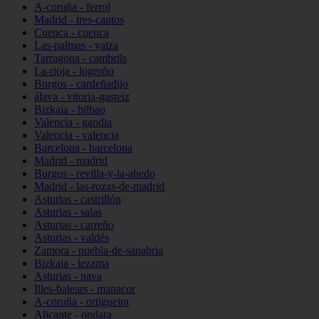
A-coruña - ferrol
Madrid - tres-cantos
Cuenca - cuenca
Las-palmas - yaiza
Tarragona - cambrils
La-rioja - logroño
Burgos - cardeñadijo
álava - vitoria-gasteiz
Bizkaia - bilbao
Valencia - gandia
Valencia - valencia
Barcelona - barcelona
Madrid - madrid
Burgos - revilla-y-la-ahedo
Madrid - las-rozas-de-madrid
Asturias - castrillón
Asturias - salas
Asturias - carreño
Asturias - valdés
Zamora - puebla-de-sanabria
Bizkaia - lezama
Asturias - nava
Illes-balears - manacor
A-coruña - ortigueira
Alicante - ondara