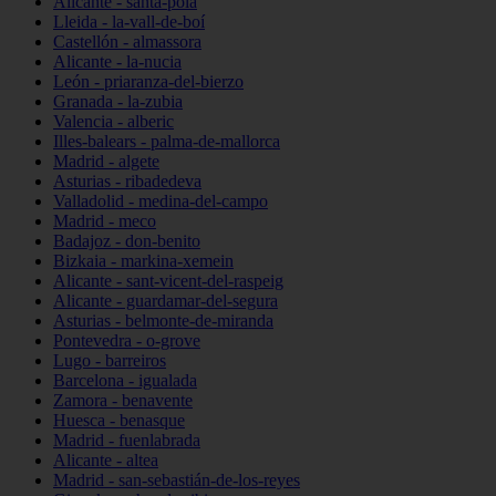
Alicante - santa-pola
Lleida - la-vall-de-boí
Castellón - almassora
Alicante - la-nucia
León - priaranza-del-bierzo
Granada - la-zubia
Valencia - alberic
Illes-balears - palma-de-mallorca
Madrid - algete
Asturias - ribadedeva
Valladolid - medina-del-campo
Madrid - meco
Badajoz - don-benito
Bizkaia - markina-xemein
Alicante - sant-vicent-del-raspeig
Alicante - guardamar-del-segura
Asturias - belmonte-de-miranda
Pontevedra - o-grove
Lugo - barreiros
Barcelona - igualada
Zamora - benavente
Huesca - benasque
Madrid - fuenlabrada
Alicante - altea
Madrid - san-sebastián-de-los-reyes