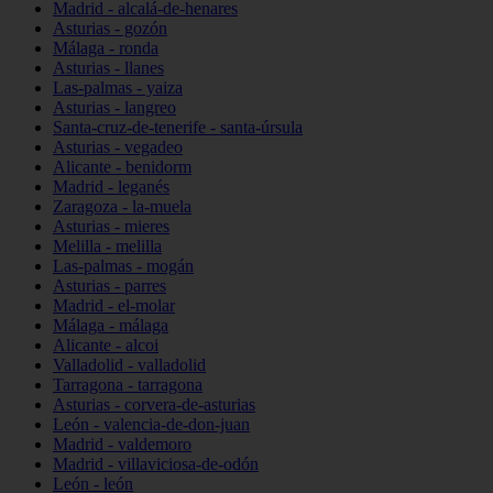
Madrid - alcalá-de-henares
Asturias - gozón
Málaga - ronda
Asturias - llanes
Las-palmas - yaiza
Asturias - langreo
Santa-cruz-de-tenerife - santa-úrsula
Asturias - vegadeo
Alicante - benidorm
Madrid - leganés
Zaragoza - la-muela
Asturias - mieres
Melilla - melilla
Las-palmas - mogán
Asturias - parres
Madrid - el-molar
Málaga - málaga
Alicante - alcoi
Valladolid - valladolid
Tarragona - tarragona
Asturias - corvera-de-asturias
León - valencia-de-don-juan
Madrid - valdemoro
Madrid - villaviciosa-de-odón
León - león