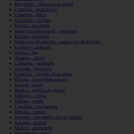
Barcelona - vilanova-i-la-geltrú
Castellón - benicàssim
Castellón - jérica
Gipuzkoa - zumaia
Murcia - san-javier
Santa-cruz-de-tenerife - tacoronte
Bizkaia - berriatua
Santa-cruz-de-tenerife - santa-cruz-de-tenerife
La-rioja - calahorra
Girona - das
Asturias - piloña
Cantabria - santander
Alicante - torrevieja
Castellón - castelló-de-la-plana
Bizkaia - amorebieta-etxano
Madrid - getafe
Burgos - medina-de-pomar
Valencia - xàtiva
Málaga - ronda
Cantabria - torrelavega
Bizkaia - urduliz
Asturias - san-martín-del-rey-aurelio
Asturias - proaza
Madrid - alcobendas
Illes-balears - ibiza