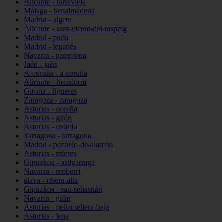
Alicante - torrevieja
Málaga - benalmádena
Madrid - algete
Alicante - sant-vicent-del-raspeig
Madrid - parla
Madrid - leganés
Navarra - pamplona
Jaén - jaén
A-coruña - a-coruña
Alicante - benidorm
Girona - figueres
Zaragoza - zaragoza
Asturias - noreña
Asturias - gijón
Asturias - oviedo
Tarragona - tarragona
Madrid - pozuelo-de-alarcón
Asturias - mieres
Gipuzkoa - astigarraga
Navarra - erriberri
álava - ribera-alta
Gipuzkoa - san-sebastián
Navarra - galar
Asturias - peñamellera-baja
Asturias - lena