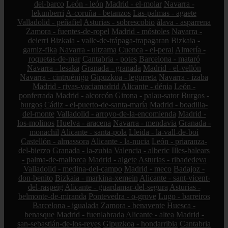
del-barco
León - león
Madrid - el-molar
Navarra -
lekunberri
A-coruña - betanzos
Las-palmas - agaete
Valladolid - peñafiel
Asturias - sobrescobio
álava - asparrena
Zamora - fuentes-de-ropel
Madrid - móstoles
Navarra -
deierri
Bizkaia - valle-de-trápaga-trapagaran
Bizkaia -
gamiz-fika
Navarra - ultzama
Cuenca - el-peral
Almería -
roquetas-de-mar
Cantabria - potes
Barcelona - mataró
Navarra - lesaka
Granada - granada
Madrid - el-vellón
Navarra - cintruénigo
Gipuzkoa - legorreta
Navarra - izaba
Madrid - rivas-vaciamadrid
Alicante - dénia
León -
ponferrada
Madrid - alcorcón
Girona - palau-sator
Burgos -
burgos
Cádiz - el-puerto-de-santa-maría
Madrid - boadilla-
del-monte
Valladolid - arroyo-de-la-encomienda
Madrid -
los-molinos
Huelva - aracena
Navarra - mendavia
Granada -
monachil
Alicante - santa-pola
Lleida - la-vall-de-boí
Castellón - almassora
Alicante - la-nucia
León - priaranza-
del-bierzo
Granada - la-zubia
Valencia - alberic
Illes-balears
- palma-de-mallorca
Madrid - algete
Asturias - ribadedeva
Valladolid - medina-del-campo
Madrid - meco
Badajoz -
don-benito
Bizkaia - markina-xemein
Alicante - sant-vicent-
del-raspeig
Alicante - guardamar-del-segura
Asturias -
belmonte-de-miranda
Pontevedra - o-grove
Lugo - barreiros
Barcelona - igualada
Zamora - benavente
Huesca -
benasque
Madrid - fuenlabrada
Alicante - altea
Madrid -
san-sebastián-de-los-reyes
Gipuzkoa - hondarribia
Cantabria