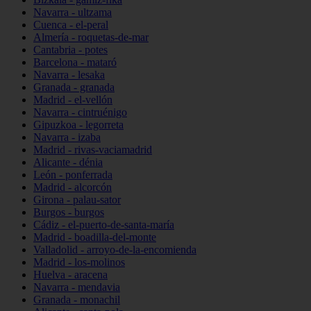
Navarra - ultzama
Cuenca - el-peral
Almería - roquetas-de-mar
Cantabria - potes
Barcelona - mataró
Navarra - lesaka
Granada - granada
Madrid - el-vellón
Navarra - cintruénigo
Gipuzkoa - legorreta
Navarra - izaba
Madrid - rivas-vaciamadrid
Alicante - dénia
León - ponferrada
Madrid - alcorcón
Girona - palau-sator
Burgos - burgos
Cádiz - el-puerto-de-santa-maría
Madrid - boadilla-del-monte
Valladolid - arroyo-de-la-encomienda
Madrid - los-molinos
Huelva - aracena
Navarra - mendavia
Granada - monachil