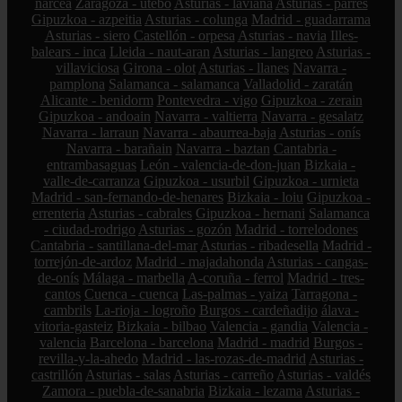
narcea
Zaragoza - utebo
Asturias - laviana
Asturias - parres
Gipuzkoa - azpeitia
Asturias - colunga
Madrid - guadarrama
Asturias - siero
Castellón - orpesa
Asturias - navia
Illes-
balears - inca
Lleida - naut-aran
Asturias - langreo
Asturias -
villaviciosa
Girona - olot
Asturias - llanes
Navarra -
pamplona
Salamanca - salamanca
Valladolid - zaratán
Alicante - benidorm
Pontevedra - vigo
Gipuzkoa - zerain
Gipuzkoa - andoain
Navarra - valtierra
Navarra - gesalatz
Navarra - larraun
Navarra - abaurrea-baja
Asturias - onís
Navarra - barañain
Navarra - baztan
Cantabria -
entrambasaguas
León - valencia-de-don-juan
Bizkaia -
valle-de-carranza
Gipuzkoa - usurbil
Gipuzkoa - urnieta
Madrid - san-fernando-de-henares
Bizkaia - loiu
Gipuzkoa -
errenteria
Asturias - cabrales
Gipuzkoa - hernani
Salamanca
- ciudad-rodrigo
Asturias - gozón
Madrid - torrelodones
Cantabria - santillana-del-mar
Asturias - ribadesella
Madrid -
torrejón-de-ardoz
Madrid - majadahonda
Asturias - cangas-
de-onís
Málaga - marbella
A-coruña - ferrol
Madrid - tres-
cantos
Cuenca - cuenca
Las-palmas - yaiza
Tarragona -
cambrils
La-rioja - logroño
Burgos - cardeñadijo
álava -
vitoria-gasteiz
Bizkaia - bilbao
Valencia - gandia
Valencia -
valencia
Barcelona - barcelona
Madrid - madrid
Burgos -
revilla-y-la-ahedo
Madrid - las-rozas-de-madrid
Asturias -
castrillón
Asturias - salas
Asturias - carreño
Asturias - valdés
Zamora - puebla-de-sanabria
Bizkaia - lezama
Asturias -