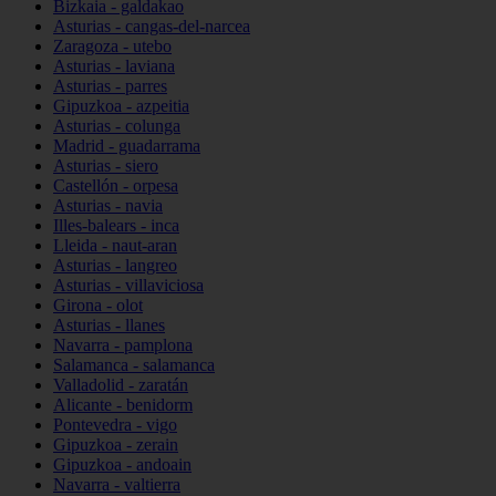
Bizkaia - galdakao
Asturias - cangas-del-narcea
Zaragoza - utebo
Asturias - laviana
Asturias - parres
Gipuzkoa - azpeitia
Asturias - colunga
Madrid - guadarrama
Asturias - siero
Castellón - orpesa
Asturias - navia
Illes-balears - inca
Lleida - naut-aran
Asturias - langreo
Asturias - villaviciosa
Girona - olot
Asturias - llanes
Navarra - pamplona
Salamanca - salamanca
Valladolid - zaratán
Alicante - benidorm
Pontevedra - vigo
Gipuzkoa - zerain
Gipuzkoa - andoain
Navarra - valtierra