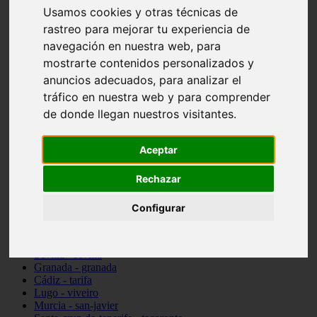
Usamos cookies y otras técnicas de
vocabulario de cocina
Madrid - pozuelo-de-alarcón
rastreo para mejorar tu experiencia de
Teruel - sarrión
navegación en nuestra web, para
Cádiz - algodonales
mostrarte contenidos personalizados y
Illes-balears - inca
Madrid - madrid
anuncios adecuados, para analizar el
Málaga - torremolinos
tráfico en nuestra web y para comprender
Asturias - oviedo
de donde llegan nuestros visitantes.
Cádiz - el-puerto-de-santa-maría
Asturias - aller
Toledo - illescas
Aceptar
álava - vitoria-gasteiz
Málaga - marbella
Zaragoza - zaragoza
Rechazar
Barcelona - barcelona
Valencia - valencia
Configurar
Pontevedra - lalín
Toledo - seseña
Cantabria - val-de-san-vicente
Sevilla - sevilla
Granada - granada
Cádiz - tarifa
Lugo - viveiro
Murcia - san-javier