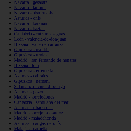
Navarra - gesalatz
Navarra - larraun
Navarra - abaurrea-baja
Asturias - onís
Navarra - barañain
Navarra - baztan
Cantabria - entrambasaguas
León - valencia-de-don-juan
Bizkaia - valle-de-carranza
Gipuzkoa - usurbil
Gipuzkoa - urnieta
Madrid - san-fernando-de-henares
Bizkaia - loiu
Gipuzkoa - errenteria
Asturias - cabrales
Gipuzkoa - hernani
Salamanca - ciudad-rodrigo
Asturias - gozón
Madrid - torrelodones
Cantabria - santillana-del-mar
Asturias - ribadesella
Madrid - torrejón-de-ardoz
Madrid - majadahonda
Asturias - cangas-de-onís
Málaga - marbella