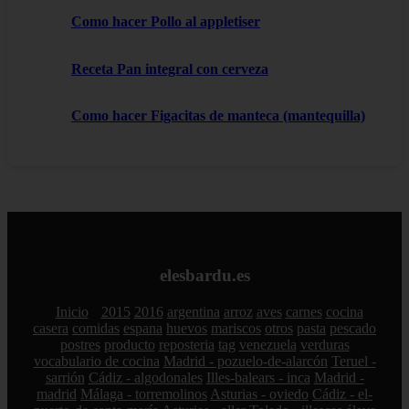
Como hacer Pollo al appletiser
Receta Pan integral con cerveza
Como hacer Figacitas de manteca (mantequilla)
elesbardu.es
Inicio
2015
2016
argentina
arroz
aves
carnes
cocina
casera
comidas
espana
huevos
mariscos
otros
pasta
pescado
postres
producto
reposteria
tag
venezuela
verduras
vocabulario de cocina
Madrid - pozuelo-de-alarcón
Teruel -
sarrión
Cádiz - algodonales
Illes-balears - inca
Madrid -
madrid
Málaga - torremolinos
Asturias - oviedo
Cádiz - el-