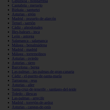
Gipuzkoa - hondarribia
Cantabria - meruelo
Bizkaia - santurtzi
Asturias - gijón
Madrid - pozuelo-de-alarcón
Teruel - sarrión
Cádiz - algodonales
Illes-balears - inca
León - astorga
Salamanca - salamanca
Málaga - benalmádena
Madrid - madrid
Málaga - torremolinos
Asturias - oviedo
Asturias - siero
Barcelona - berga
Las-palmas - las-palmas-de-gran-canaria
Cádiz - el-puerto-de-santa-maría
Tarragona - reus
Asturias - aller
Santa-cruz-de-tenerife - santiago-del-teide
Toledo - illescas
Las-palmas - arrecife
Madrid - torrejón-de-ardoz
Asturias - cangas-de-onís