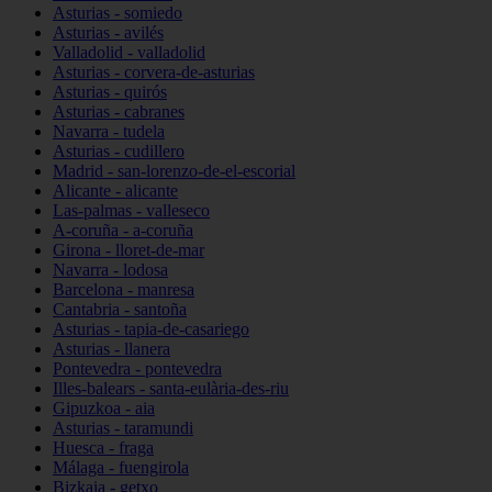
Asturias - somiedo
Asturias - avilés
Valladolid - valladolid
Asturias - corvera-de-asturias
Asturias - quirós
Asturias - cabranes
Navarra - tudela
Asturias - cudillero
Madrid - san-lorenzo-de-el-escorial
Alicante - alicante
Las-palmas - valleseco
A-coruña - a-coruña
Girona - lloret-de-mar
Navarra - lodosa
Barcelona - manresa
Cantabria - santoña
Asturias - tapia-de-casariego
Asturias - llanera
Pontevedra - pontevedra
Illes-balears - santa-eulària-des-riu
Gipuzkoa - aia
Asturias - taramundi
Huesca - fraga
Málaga - fuengirola
Bizkaia - getxo