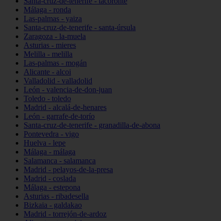
Santa-cruz-de-tenerife - tacoronte
Málaga - ronda
Las-palmas - yaiza
Santa-cruz-de-tenerife - santa-úrsula
Zaragoza - la-muela
Asturias - mieres
Melilla - melilla
Las-palmas - mogán
Alicante - alcoi
Valladolid - valladolid
León - valencia-de-don-juan
Toledo - toledo
Madrid - alcalá-de-henares
León - garrafe-de-torío
Santa-cruz-de-tenerife - granadilla-de-abona
Pontevedra - vigo
Huelva - lepe
Málaga - málaga
Salamanca - salamanca
Madrid - pelayos-de-la-presa
Madrid - coslada
Málaga - estepona
Asturias - ribadesella
Bizkaia - galdakao
Madrid - torrejón-de-ardoz