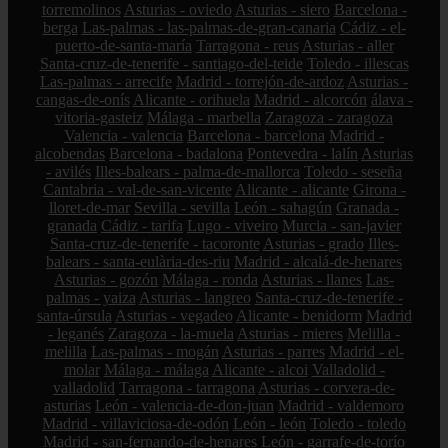
torremolinos
Asturias - oviedo
Asturias - siero
Barcelona -
berga
Las-palmas - las-palmas-de-gran-canaria
Cádiz - el-
puerto-de-santa-maría
Tarragona - reus
Asturias - aller
Santa-cruz-de-tenerife - santiago-del-teide
Toledo - illescas
Las-palmas - arrecife
Madrid - torrejón-de-ardoz
Asturias -
cangas-de-onís
Alicante - orihuela
Madrid - alcorcón
álava -
vitoria-gasteiz
Málaga - marbella
Zaragoza - zaragoza
Valencia - valencia
Barcelona - barcelona
Madrid -
alcobendas
Barcelona - badalona
Pontevedra - lalín
Asturias
- avilés
Illes-balears - palma-de-mallorca
Toledo - seseña
Cantabria - val-de-san-vicente
Alicante - alicante
Girona -
lloret-de-mar
Sevilla - sevilla
León - sahagún
Granada -
granada
Cádiz - tarifa
Lugo - viveiro
Murcia - san-javier
Santa-cruz-de-tenerife - tacoronte
Asturias - grado
Illes-
balears - santa-eulària-des-riu
Madrid - alcalá-de-henares
Asturias - gozón
Málaga - ronda
Asturias - llanes
Las-
palmas - yaiza
Asturias - langreo
Santa-cruz-de-tenerife -
santa-úrsula
Asturias - vegadeo
Alicante - benidorm
Madrid
- leganés
Zaragoza - la-muela
Asturias - mieres
Melilla -
melilla
Las-palmas - mogán
Asturias - parres
Madrid - el-
molar
Málaga - málaga
Alicante - alcoi
Valladolid -
valladolid
Tarragona - tarragona
Asturias - corvera-de-
asturias
León - valencia-de-don-juan
Madrid - valdemoro
Madrid - villaviciosa-de-odón
León - león
Toledo - toledo
Madrid - san-fernando-de-henares
León - garrafe-de-torío