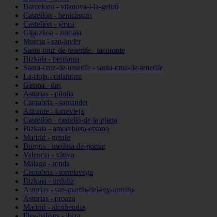
Barcelona - vilanova-i-la-geltrú
Castellón - benicàssim
Castellón - jérica
Gipuzkoa - zumaia
Murcia - san-javier
Santa-cruz-de-tenerife - tacoronte
Bizkaia - berriatua
Santa-cruz-de-tenerife - santa-cruz-de-tenerife
La-rioja - calahorra
Girona - das
Asturias - piloña
Cantabria - santander
Alicante - torrevieja
Castellón - castelló-de-la-plana
Bizkaia - amorebieta-etxano
Madrid - getafe
Burgos - medina-de-pomar
Valencia - xàtiva
Málaga - ronda
Cantabria - torrelavega
Bizkaia - urduliz
Asturias - san-martín-del-rey-aurelio
Asturias - proaza
Madrid - alcobendas
Illes-balears - ibiza