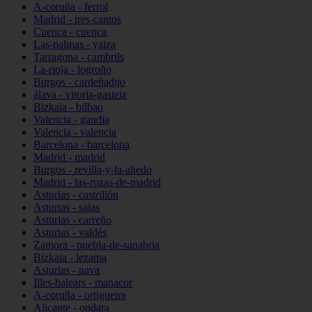
A-coruña - ferrol
Madrid - tres-cantos
Cuenca - cuenca
Las-palmas - yaiza
Tarragona - cambrils
La-rioja - logroño
Burgos - cardeñadijo
álava - vitoria-gasteiz
Bizkaia - bilbao
Valencia - gandia
Valencia - valencia
Barcelona - barcelona
Madrid - madrid
Burgos - revilla-y-la-ahedo
Madrid - las-rozas-de-madrid
Asturias - castrillón
Asturias - salas
Asturias - carreño
Asturias - valdés
Zamora - puebla-de-sanabria
Bizkaia - lezama
Asturias - nava
Illes-balears - manacor
A-coruña - ortigueira
Alicante - ondara