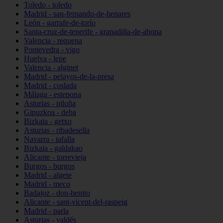
Toledo - toledo
Madrid - san-fernando-de-henares
León - garrafe-de-torío
Santa-cruz-de-tenerife - granadilla-de-abona
Valencia - requena
Pontevedra - vigo
Huelva - lepe
Valencia - alginet
Madrid - pelayos-de-la-presa
Madrid - coslada
Málaga - estepona
Asturias - piloña
Gipuzkoa - deba
Bizkaia - getxo
Asturias - ribadesella
Navarra - tafalla
Bizkaia - galdakao
Alicante - torrevieja
Burgos - burgos
Madrid - algete
Madrid - meco
Badajoz - don-benito
Alicante - sant-vicent-del-raspeig
Madrid - parla
Asturias - valdés