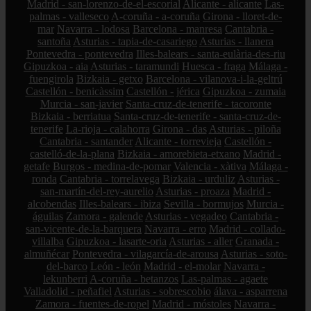
Madrid - san-lorenzo-de-el-escorial
Alicante - alicante
Las-
palmas - valleseco
A-coruña - a-coruña
Girona - lloret-de-
mar
Navarra - lodosa
Barcelona - manresa
Cantabria -
santoña
Asturias - tapia-de-casariego
Asturias - llanera
Pontevedra - pontevedra
Illes-balears - santa-eulària-des-riu
Gipuzkoa - aia
Asturias - taramundi
Huesca - fraga
Málaga -
fuengirola
Bizkaia - getxo
Barcelona - vilanova-i-la-geltrú
Castellón - benicàssim
Castellón - jérica
Gipuzkoa - zumaia
Murcia - san-javier
Santa-cruz-de-tenerife - tacoronte
Bizkaia - berriatua
Santa-cruz-de-tenerife - santa-cruz-de-
tenerife
La-rioja - calahorra
Girona - das
Asturias - piloña
Cantabria - santander
Alicante - torrevieja
Castellón -
castelló-de-la-plana
Bizkaia - amorebieta-etxano
Madrid -
getafe
Burgos - medina-de-pomar
Valencia - xàtiva
Málaga -
ronda
Cantabria - torrelavega
Bizkaia - urduliz
Asturias -
san-martín-del-rey-aurelio
Asturias - proaza
Madrid -
alcobendas
Illes-balears - ibiza
Sevilla - bormujos
Murcia -
águilas
Zamora - galende
Asturias - vegadeo
Cantabria -
san-vicente-de-la-barquera
Navarra - erro
Madrid - collado-
villalba
Gipuzkoa - lasarte-oria
Asturias - aller
Granada -
almuñécar
Pontevedra - vilagarcía-de-arousa
Asturias - soto-
del-barco
León - león
Madrid - el-molar
Navarra -
lekunberri
A-coruña - betanzos
Las-palmas - agaete
Valladolid - peñafiel
Asturias - sobrescobio
álava - asparrena
Zamora - fuentes-de-ropel
Madrid - móstoles
Navarra -