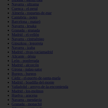
Navarra - ultzama
Cuenca - el-peral
Almería - roquetas-de-mar
Cantabria - potes
Barcelona - mataró
Navarra - lesaka
Granada - granada
Madrid - el-vellón
Navarra - cintruénigo
Gipuzkoa - legorreta
Navarra - izaba
Madrid - rivas-vaciamadrid
Alicante - dénia
León - ponferrada
Madrid - alcorcón
Girona - palau-sator
Burgos - burgos
Cádiz - el-puerto-de-santa-maría
Madrid - boadilla-del-monte
Valladolid - arroyo-de-la-encomienda
Madrid - los-molinos
Huelva - aracena
Navarra - mendavia
Granada - monachil