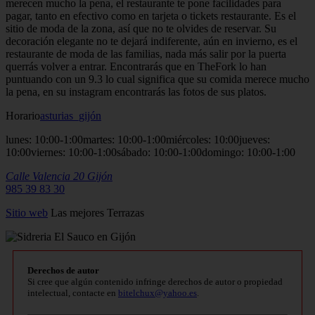
merecen mucho la pena, el restaurante te pone facilidades para
pagar, tanto en efectivo como en tarjeta o tickets restaurante. Es el
sitio de moda de la zona, así que no te olvides de reservar. Su
decoración elegante no te dejará indiferente, aún en invierno, es el
restaurante de moda de las familias, nada más salir por la puerta
querrás volver a entrar. Encontrarás que en TheFork lo han
puntuando con un 9.3 lo cual significa que su comida merece mucho
la pena, en su instagram encontrarás las fotos de sus platos.
Horario
asturias_gijón
lunes: 10:00-1:00martes: 10:00-1:00miércoles: 10:00jueves:
10:00viernes: 10:00-1:00sábado: 10:00-1:00domingo: 10:00-1:00
Calle Valencia 20
Gijón
985 39 83 30
Sitio
web
Las mejores Terrazas
Derechos de autor
Si cree que algún contenido infringe derechos de autor o propiedad
intelectual, contacte en
bitelchux@yahoo.es
.