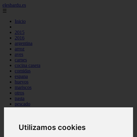
elesbardu.es
☰
Inicio
2015
2016
argentina
arroz
aves
carnes
cocina casera
comidas
espana
huevos
mariscos
otros
pasta
pescado
postres
producto
reposteria
Utilizamos cookies
tag
venezuela
verduras