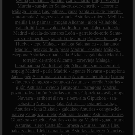
sevilla
Granada - granada
Cádiz - tarifa
Lugo - viveiro
Murcia - san-javier
Santa-cruz-de-tenerife - tacoronte
Málaga - ronda
Las-palmas - yaiza
Santa-cruz-de-tenerife -
santa-úrsula
Zaragoza - la-muela
Asturias - mieres
Melilla -
melilla
Las-palmas - mogán
Alicante - alcoi
Valladolid -
valladolid
León - valencia-de-don-juan
Toledo - toledo
Madrid - alcalá-de-henares
León - garrafe-de-torío
Santa-
cruz-de-tenerife - granadilla-de-abona
Pontevedra - vigo
Huelva - lepe
Málaga - málaga
Salamanca - salamanca
Madrid - pelayos-de-la-presa
Madrid - coslada
Málaga -
estepona
Asturias - ribadesella
Bizkaia - galdakao
Madrid -
torrejón-de-ardoz
Alicante - torrevieja
Málaga -
benalmádena
Madrid - algete
Alicante - sant-vicent-del-
raspeig
Madrid - parla
Madrid - leganés
Navarra - pamplona
Jaén - jaén
A-coruña - a-coruña
Alicante - benidorm
Girona
- figueres
Zaragoza - zaragoza
Asturias - noreña
Asturias -
gijón
Asturias - oviedo
Tarragona - tarragona
Madrid -
pozuelo-de-alarcón
Asturias - mieres
Gipuzkoa - astigarraga
Navarra - erriberri
álava - ribera-alta
Gipuzkoa - san-
sebastián
Navarra - galar
Asturias - peñamellera-baja
Asturias - lena
Bizkaia - galdakao
Asturias - cangas-del-
narcea
Zaragoza - utebo
Asturias - laviana
Asturias - parres
Gipuzkoa - azpeitia
Asturias - colunga
Madrid - guadarrama
Asturias - siero
Castellón - orpesa
Asturias - navia
Illes-
balears - inca
Lleida - naut-aran
Asturias - langreo
Asturias -