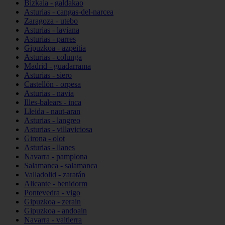
Bizkaia - galdakao
Asturias - cangas-del-narcea
Zaragoza - utebo
Asturias - laviana
Asturias - parres
Gipuzkoa - azpeitia
Asturias - colunga
Madrid - guadarrama
Asturias - siero
Castellón - orpesa
Asturias - navia
Illes-balears - inca
Lleida - naut-aran
Asturias - langreo
Asturias - villaviciosa
Girona - olot
Asturias - llanes
Navarra - pamplona
Salamanca - salamanca
Valladolid - zaratán
Alicante - benidorm
Pontevedra - vigo
Gipuzkoa - zerain
Gipuzkoa - andoain
Navarra - valtierra