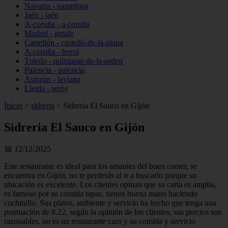
Navarra - pamplona
Jaén - jaén
A-coruña - a-coruña
Madrid - getafe
Castellón - castelló-de-la-plana
A-coruña - ferrol
Toledo - quintanar-de-la-orden
Palencia - palencia
Asturias - laviana
Lleida - seròs
Inicio
>
sidreria
>
Sidreria El Sauco en Gijón
Sidreria El Sauco en Gijón
📅 12/12/2025
Este restaurante es ideal para los amantes del buen comer, se
encuentra en Gijón, no te perderás al ir a buscarlo porque su
ubicación es excelente. Los clientes opinan que su carta es amplia,
es famoso por su comida tapas, tienen buena mano haciendo
cochinillo. Sus platos, ambiente y servicio ha hecho que tenga una
puntuación de 8.22, según la opinión de los clientes, sus precios son
razonables, no es un restaurante caro y su comida y servicio