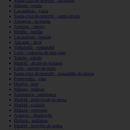
Santa-cruz-de-tenerife - tacoronte
Málaga - ronda
Las-palmas - yaiza
Santa-cruz-de-tenerife - santa-úrsula
Zaragoza - la-muela
Asturias - mieres
Melilla - melilla
Las-palmas - mogán
Alicante - alcoi
Valladolid - valladolid
León - valencia-de-don-juan
Toledo - toledo
Madrid - alcalá-de-henares
León - garrafe-de-torío
Santa-cruz-de-tenerife - granadilla-de-abona
Pontevedra - vigo
Huelva - lepe
Málaga - málaga
Salamanca - salamanca
Madrid - pelayos-de-la-presa
Madrid - coslada
Málaga - estepona
Asturias - ribadesella
Bizkaia - galdakao
Madrid - torrejón-de-ardoz