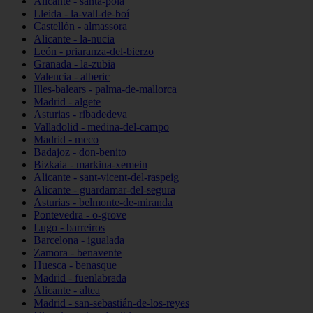
Alicante - santa-pola
Lleida - la-vall-de-boí
Castellón - almassora
Alicante - la-nucia
León - priaranza-del-bierzo
Granada - la-zubia
Valencia - alberic
Illes-balears - palma-de-mallorca
Madrid - algete
Asturias - ribadedeva
Valladolid - medina-del-campo
Madrid - meco
Badajoz - don-benito
Bizkaia - markina-xemein
Alicante - sant-vicent-del-raspeig
Alicante - guardamar-del-segura
Asturias - belmonte-de-miranda
Pontevedra - o-grove
Lugo - barreiros
Barcelona - igualada
Zamora - benavente
Huesca - benasque
Madrid - fuenlabrada
Alicante - altea
Madrid - san-sebastián-de-los-reyes