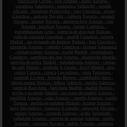
villaviciosa
Girona - olot
Asturias - llanes
Navarra -
pamplona
Salamanca - salamanca
Valladolid - zaratán
Alicante - benidorm
Pontevedra - vigo
Gipuzkoa - zerain
Gipuzkoa - andoain
Navarra - valtierra
Navarra - gesalatz
Navarra - larraun
Navarra - abaurrea-baja
Asturias - onís
Navarra - barañain
Navarra - baztan
Cantabria -
entrambasaguas
León - valencia-de-don-juan
Bizkaia -
valle-de-carranza
Gipuzkoa - usurbil
Gipuzkoa - urnieta
Madrid - san-fernando-de-henares
Bizkaia - loiu
Gipuzkoa -
errenteria
Asturias - cabrales
Gipuzkoa - hernani
Salamanca
- ciudad-rodrigo
Asturias - gozón
Madrid - torrelodones
Cantabria - santillana-del-mar
Asturias - ribadesella
Madrid -
torrejón-de-ardoz
Madrid - majadahonda
Asturias - cangas-
de-onís
Málaga - marbella
A-coruña - ferrol
Madrid - tres-
cantos
Cuenca - cuenca
Las-palmas - yaiza
Tarragona -
cambrils
La-rioja - logroño
Burgos - cardeñadijo
álava -
vitoria-gasteiz
Bizkaia - bilbao
Valencia - gandia
Valencia -
valencia
Barcelona - barcelona
Madrid - madrid
Burgos -
revilla-y-la-ahedo
Madrid - las-rozas-de-madrid
Asturias -
castrillón
Asturias - salas
Asturias - carreño
Asturias - valdés
Zamora - puebla-de-sanabria
Bizkaia - lezama
Asturias -
nava
Illes-balears - manacor
A-coruña - ortigueira
Alicante -
ondara
Asturias - somiedo
Asturias - avilés
Valladolid -
valladolid
Asturias - corvera-de-asturias
Asturias - quirós
Asturias - cabranes
Navarra - tudela
Asturias - cudillero