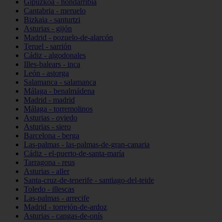
Gipuzkoa - hondarribia
Cantabria - meruelo
Bizkaia - santurtzi
Asturias - gijón
Madrid - pozuelo-de-alarcón
Teruel - sarrión
Cádiz - algodonales
Illes-balears - inca
León - astorga
Salamanca - salamanca
Málaga - benalmádena
Madrid - madrid
Málaga - torremolinos
Asturias - oviedo
Asturias - siero
Barcelona - berga
Las-palmas - las-palmas-de-gran-canaria
Cádiz - el-puerto-de-santa-maría
Tarragona - reus
Asturias - aller
Santa-cruz-de-tenerife - santiago-del-teide
Toledo - illescas
Las-palmas - arrecife
Madrid - torrejón-de-ardoz
Asturias - cangas-de-onís