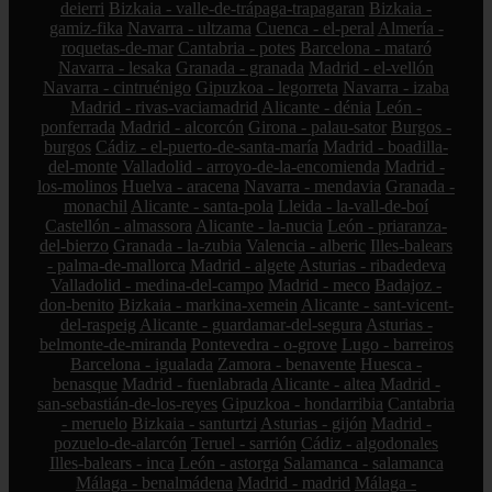
deierri
Bizkaia - valle-de-trápaga-trapagaran
Bizkaia -
gamiz-fika
Navarra - ultzama
Cuenca - el-peral
Almería -
roquetas-de-mar
Cantabria - potes
Barcelona - mataró
Navarra - lesaka
Granada - granada
Madrid - el-vellón
Navarra - cintruénigo
Gipuzkoa - legorreta
Navarra - izaba
Madrid - rivas-vaciamadrid
Alicante - dénia
León -
ponferrada
Madrid - alcorcón
Girona - palau-sator
Burgos -
burgos
Cádiz - el-puerto-de-santa-maría
Madrid - boadilla-
del-monte
Valladolid - arroyo-de-la-encomienda
Madrid -
los-molinos
Huelva - aracena
Navarra - mendavia
Granada -
monachil
Alicante - santa-pola
Lleida - la-vall-de-boí
Castellón - almassora
Alicante - la-nucia
León - priaranza-
del-bierzo
Granada - la-zubia
Valencia - alberic
Illes-balears
- palma-de-mallorca
Madrid - algete
Asturias - ribadedeva
Valladolid - medina-del-campo
Madrid - meco
Badajoz -
don-benito
Bizkaia - markina-xemein
Alicante - sant-vicent-
del-raspeig
Alicante - guardamar-del-segura
Asturias -
belmonte-de-miranda
Pontevedra - o-grove
Lugo - barreiros
Barcelona - igualada
Zamora - benavente
Huesca -
benasque
Madrid - fuenlabrada
Alicante - altea
Madrid -
san-sebastián-de-los-reyes
Gipuzkoa - hondarribia
Cantabria
- meruelo
Bizkaia - santurtzi
Asturias - gijón
Madrid -
pozuelo-de-alarcón
Teruel - sarrión
Cádiz - algodonales
Illes-balears - inca
León - astorga
Salamanca - salamanca
Málaga - benalmádena
Madrid - madrid
Málaga -