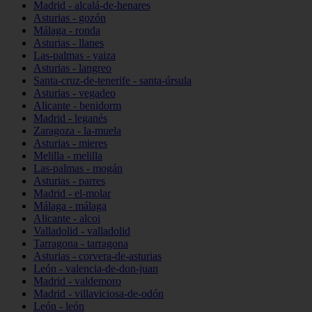
Madrid - alcalá-de-henares
Asturias - gozón
Málaga - ronda
Asturias - llanes
Las-palmas - yaiza
Asturias - langreo
Santa-cruz-de-tenerife - santa-úrsula
Asturias - vegadeo
Alicante - benidorm
Madrid - leganés
Zaragoza - la-muela
Asturias - mieres
Melilla - melilla
Las-palmas - mogán
Asturias - parres
Madrid - el-molar
Málaga - málaga
Alicante - alcoi
Valladolid - valladolid
Tarragona - tarragona
Asturias - corvera-de-asturias
León - valencia-de-don-juan
Madrid - valdemoro
Madrid - villaviciosa-de-odón
León - león