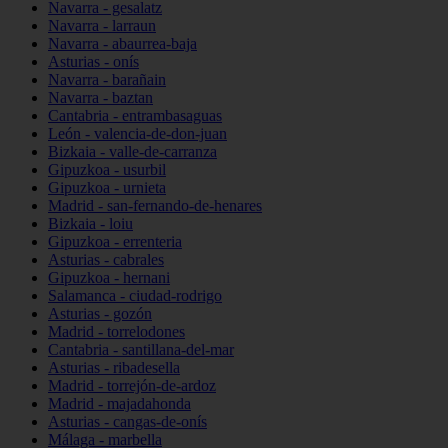
Navarra - gesalatz
Navarra - larraun
Navarra - abaurrea-baja
Asturias - onís
Navarra - barañain
Navarra - baztan
Cantabria - entrambasaguas
León - valencia-de-don-juan
Bizkaia - valle-de-carranza
Gipuzkoa - usurbil
Gipuzkoa - urnieta
Madrid - san-fernando-de-henares
Bizkaia - loiu
Gipuzkoa - errenteria
Asturias - cabrales
Gipuzkoa - hernani
Salamanca - ciudad-rodrigo
Asturias - gozón
Madrid - torrelodones
Cantabria - santillana-del-mar
Asturias - ribadesella
Madrid - torrejón-de-ardoz
Madrid - majadahonda
Asturias - cangas-de-onís
Málaga - marbella