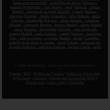
Santa-cruz-de-tenerife - granadilla-de-abona
Valencia -
requena
Pontevedra - vigo
Huelva - lepe
Valencia - alginet
Madrid - pelayos-de-la-presa
Madrid - coslada
Málaga -
estepona
Asturias - piloña
Gipuzkoa - deba
Bizkaia - getxo
Asturias - ribadesella
Navarra - tafalla
Bizkaia - galdakao
Alicante - torrevieja
Burgos - burgos
Madrid - algete
Madrid
- meco
Badajoz - don-benito
Alicante - sant-vicent-del-
raspeig
Madrid - parla
Asturias - valdés
Navarra - pamplona
Jaén - jaén
A-coruña - a-coruña
Madrid - getafe
Castellón -
castelló-de-la-plana
A-coruña - ferrol
Toledo - quintanar-de-
la-orden
Palencia - palencia
Asturias - laviana
Lleida - seròs
© 2026 elesbardu.es. Todos los derechos reservados.
Sitemap
|
RSS
|
Política de Cookies
|
Política de Privacidad
|
Aviso legal
|
Contacto
|
Creado por 0lemiswebs SEO y
Diseño web
|
Libro sobre Cabañuelas