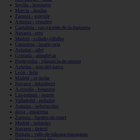
Sevilla - bormujos
Murcia - águilas
Zamora - galende
Asturias - vegadeo
Cantabria - san-vicente-de-la-barquera
Navarra - erro
Madrid - collado-villalba
Gipuzkoa - lasarte-oria
Asturias - aller
Granada - almuñécar
Pontevedra - vilagarcía-de-arousa
Asturias - soto-del-barco
León - león
Madrid - el-molar
Navarra - lekunberri
A-coruña - betanzos
Las-palmas - agaete
Valladolid - peñafiel
Asturias - sobrescobio
álava - asparrena
Zamora - fuentes-de-ropel
Madrid - móstoles
Navarra - deierri
Bizkaia - valle-de-trápaga-trapagaran
Bizkaia - gamiz-fika