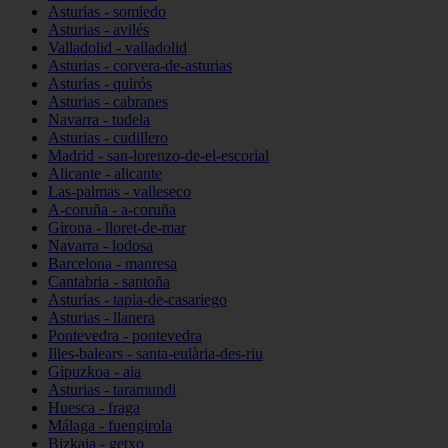
Asturias - somiedo
Asturias - avilés
Valladolid - valladolid
Asturias - corvera-de-asturias
Asturias - quirós
Asturias - cabranes
Navarra - tudela
Asturias - cudillero
Madrid - san-lorenzo-de-el-escorial
Alicante - alicante
Las-palmas - valleseco
A-coruña - a-coruña
Girona - lloret-de-mar
Navarra - lodosa
Barcelona - manresa
Cantabria - santoña
Asturias - tapia-de-casariego
Asturias - llanera
Pontevedra - pontevedra
Illes-balears - santa-eulària-des-riu
Gipuzkoa - aia
Asturias - taramundi
Huesca - fraga
Málaga - fuengirola
Bizkaia - getxo