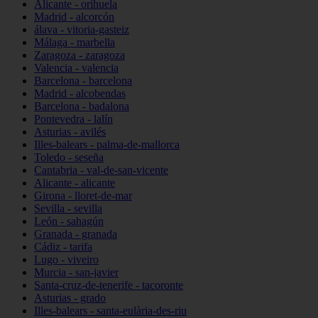
Alicante - orihuela
Madrid - alcorcón
álava - vitoria-gasteiz
Málaga - marbella
Zaragoza - zaragoza
Valencia - valencia
Barcelona - barcelona
Madrid - alcobendas
Barcelona - badalona
Pontevedra - lalín
Asturias - avilés
Illes-balears - palma-de-mallorca
Toledo - seseña
Cantabria - val-de-san-vicente
Alicante - alicante
Girona - lloret-de-mar
Sevilla - sevilla
León - sahagún
Granada - granada
Cádiz - tarifa
Lugo - viveiro
Murcia - san-javier
Santa-cruz-de-tenerife - tacoronte
Asturias - grado
Illes-balears - santa-eulària-des-riu