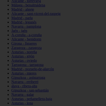
Alicante - torrevieja
Málaga - benalmádena
Madrid - algete
Alicante - sant-vicent-del-raspeig
Madrid - parla
Madrid - leganés
Navarra - pamplona
Jaén - jaén
A-coruña - a-coruña
Alicante - benidorm
Girona - figueres
Zaragoza - zaragoza
Asturias - noreña
Asturias - gijón
Asturias - oviedo
Tarragona - tarragona
Madrid - pozuelo-de-alarcón
Asturias - mieres
Gipuzkoa - astigarraga
Navarra - erriberri
álava - ribera-alta
Gipuzkoa - san-sebastián
Navarra - galar
Asturias - peñamellera-baja
Asturias - lena