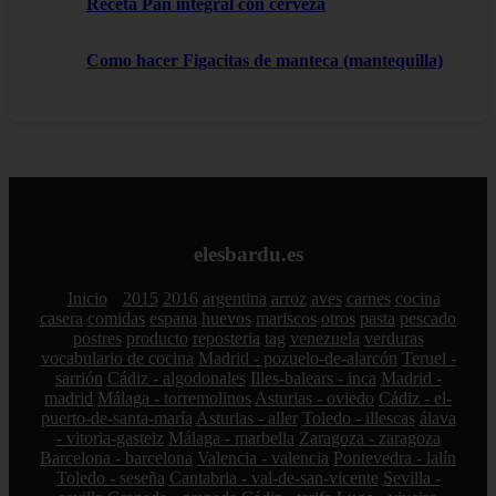
Receta Pan integral con cerveza
Como hacer Figacitas de manteca (mantequilla)
elesbardu.es
Inicio
2015
2016
argentina
arroz
aves
carnes
cocina
casera
comidas
espana
huevos
mariscos
otros
pasta
pescado
postres
producto
reposteria
tag
venezuela
verduras
vocabulario de cocina
Madrid - pozuelo-de-alarcón
Teruel -
sarrión
Cádiz - algodonales
Illes-balears - inca
Madrid -
madrid
Málaga - torremolinos
Asturias - oviedo
Cádiz - el-
puerto-de-santa-maría
Asturias - aller
Toledo - illescas
álava
- vitoria-gasteiz
Málaga - marbella
Zaragoza - zaragoza
Barcelona - barcelona
Valencia - valencia
Pontevedra - lalín
Toledo - seseña
Cantabria - val-de-san-vicente
Sevilla -