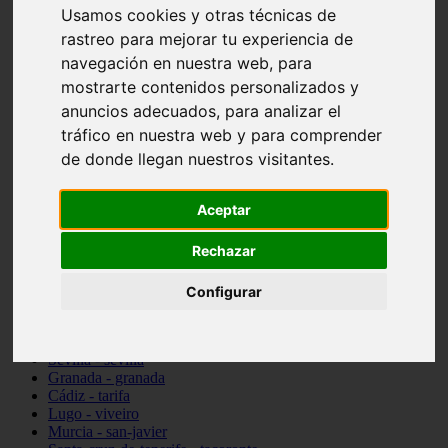
Usamos cookies y otras técnicas de
vocabulario de cocina
Madrid - pozuelo-de-alarcón
rastreo para mejorar tu experiencia de
Teruel - sarrión
navegación en nuestra web, para
Cádiz - algodonales
mostrarte contenidos personalizados y
Illes-balears - inca
Madrid - madrid
anuncios adecuados, para analizar el
Málaga - torremolinos
tráfico en nuestra web y para comprender
Asturias - oviedo
de donde llegan nuestros visitantes.
Cádiz - el-puerto-de-santa-maría
Asturias - aller
Toledo - illescas
Aceptar
álava - vitoria-gasteiz
Málaga - marbella
Rechazar
Zaragoza - zaragoza
Barcelona - barcelona
Valencia - valencia
Configurar
Pontevedra - lalín
Toledo - seseña
Cantabria - val-de-san-vicente
Sevilla - sevilla
Granada - granada
Cádiz - tarifa
Lugo - viveiro
Murcia - san-javier