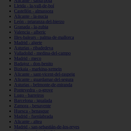
Alicante - santa-pola
Lleida - la-vall-de-boí
Castellón - almassora
Alicante - la-nucia
León - priaranza-del-bierzo
Granada - la-zubia
Valencia - alberic
Illes-balears - palma-de-mallorca
Madrid - algete
Asturias - ribadedeva
Valladolid - medina-del-campo
Madrid - meco
Badajoz - don-benito
Bizkaia - markina-xemein
Alicante - sant-vicent-del-raspeig
Alicante - guardamar-del-segura
Asturias - belmonte-de-miranda
Pontevedra - o-grove
Lugo - barreiros
Barcelona - igualada
Zamora - benavente
Huesca - benasque
Madrid - fuenlabrada
Alicante - altea
Madrid - san-sebastián-de-los-reyes