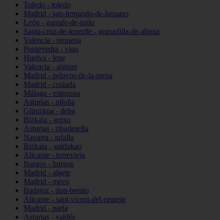
Toledo - toledo
Madrid - san-fernando-de-henares
León - garrafe-de-torío
Santa-cruz-de-tenerife - granadilla-de-abona
Valencia - requena
Pontevedra - vigo
Huelva - lepe
Valencia - alginet
Madrid - pelayos-de-la-presa
Madrid - coslada
Málaga - estepona
Asturias - piloña
Gipuzkoa - deba
Bizkaia - getxo
Asturias - ribadesella
Navarra - tafalla
Bizkaia - galdakao
Alicante - torrevieja
Burgos - burgos
Madrid - algete
Madrid - meco
Badajoz - don-benito
Alicante - sant-vicent-del-raspeig
Madrid - parla
Asturias - valdés