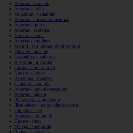
Asturias - somiedo
Asturias - avilés
Valladolid - valladolid
Asturias - corvera-de-asturias
Asturias - quirós
Asturias - cabranes
Navarra - tudela
Asturias - cudillero
Madrid - san-lorenzo-de-el-escorial
Alicante - alicante
Las-palmas - valleseco
A-coruña - a-coruña
Girona - lloret-de-mar
Navarra - lodosa
Barcelona - manresa
Cantabria - santoña
Asturias - tapia-de-casariego
Asturias - llanera
Pontevedra - pontevedra
Illes-balears - santa-eulària-des-riu
Gipuzkoa - aia
Asturias - taramundi
Huesca - fraga
Málaga - fuengirola
Bizkaia - getxo