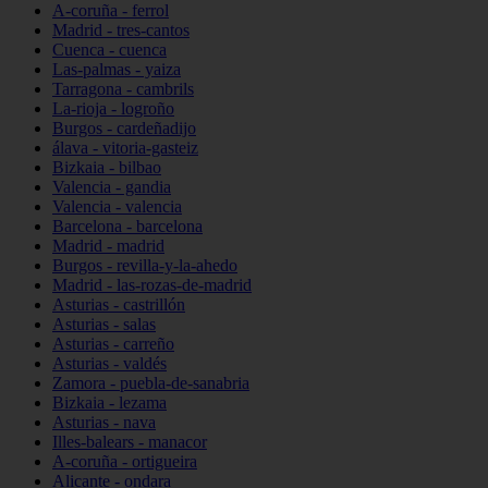
A-coruña - ferrol
Madrid - tres-cantos
Cuenca - cuenca
Las-palmas - yaiza
Tarragona - cambrils
La-rioja - logroño
Burgos - cardeñadijo
álava - vitoria-gasteiz
Bizkaia - bilbao
Valencia - gandia
Valencia - valencia
Barcelona - barcelona
Madrid - madrid
Burgos - revilla-y-la-ahedo
Madrid - las-rozas-de-madrid
Asturias - castrillón
Asturias - salas
Asturias - carreño
Asturias - valdés
Zamora - puebla-de-sanabria
Bizkaia - lezama
Asturias - nava
Illes-balears - manacor
A-coruña - ortigueira
Alicante - ondara