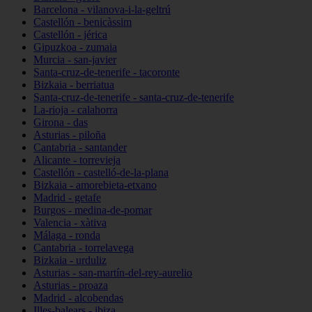
Barcelona - vilanova-i-la-geltrú
Castellón - benicàssim
Castellón - jérica
Gipuzkoa - zumaia
Murcia - san-javier
Santa-cruz-de-tenerife - tacoronte
Bizkaia - berriatua
Santa-cruz-de-tenerife - santa-cruz-de-tenerife
La-rioja - calahorra
Girona - das
Asturias - piloña
Cantabria - santander
Alicante - torrevieja
Castellón - castelló-de-la-plana
Bizkaia - amorebieta-etxano
Madrid - getafe
Burgos - medina-de-pomar
Valencia - xàtiva
Málaga - ronda
Cantabria - torrelavega
Bizkaia - urduliz
Asturias - san-martín-del-rey-aurelio
Asturias - proaza
Madrid - alcobendas
Illes-balears - ibiza