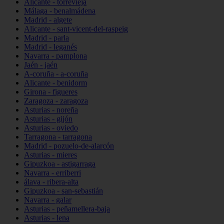
Alicante - torrevieja
Málaga - benalmádena
Madrid - algete
Alicante - sant-vicent-del-raspeig
Madrid - parla
Madrid - leganés
Navarra - pamplona
Jaén - jaén
A-coruña - a-coruña
Alicante - benidorm
Girona - figueres
Zaragoza - zaragoza
Asturias - noreña
Asturias - gijón
Asturias - oviedo
Tarragona - tarragona
Madrid - pozuelo-de-alarcón
Asturias - mieres
Gipuzkoa - astigarraga
Navarra - erriberri
álava - ribera-alta
Gipuzkoa - san-sebastián
Navarra - galar
Asturias - peñamellera-baja
Asturias - lena