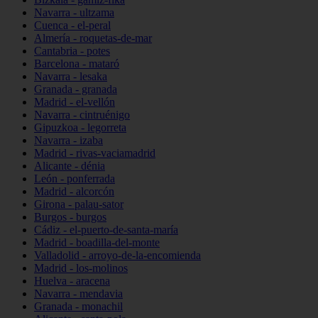
Navarra - ultzama
Cuenca - el-peral
Almería - roquetas-de-mar
Cantabria - potes
Barcelona - mataró
Navarra - lesaka
Granada - granada
Madrid - el-vellón
Navarra - cintruénigo
Gipuzkoa - legorreta
Navarra - izaba
Madrid - rivas-vaciamadrid
Alicante - dénia
León - ponferrada
Madrid - alcorcón
Girona - palau-sator
Burgos - burgos
Cádiz - el-puerto-de-santa-maría
Madrid - boadilla-del-monte
Valladolid - arroyo-de-la-encomienda
Madrid - los-molinos
Huelva - aracena
Navarra - mendavia
Granada - monachil