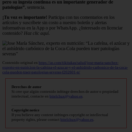
pero su ingesta continua es un importante generador de
patologías”
, sentencia.
¡Tu voz es importante!
Participa con tus comentarios en los
artículos y suscríbete sin costo a nuestro boletín y alertas
informativas en la App o por WhatsApp. ¿Interesado en licenciar
contenido?
Haz clic aquí
.
Contenido original en
https://as.com/tikitakas/salud/jose-maria-sanchez-
experto-en-nutricion-la-cafeina-el-azucar-y-el-anhidrido-carbonico-de-la-coca-
cola-pueden-traer-patologias-severas-f202601-n/
Derechos de autor
Si cree que algún contenido infringe derechos de autor o propiedad
intelectual, contacte en
bitelchux@yahoo.es
.
Copyright notice
If you believe any content infringes copyright or intellectual
property rights, please contact
bitelchux@yahoo.es
.