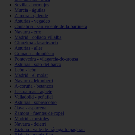
Sevilla - bormujos
Murcia - águilas
Zamora - galende
Asturias - vegadeo
Cantabria - san-vicente-de-la-barquera
Navarra - erro
Madrid - collado-villalba
Gipuzkoa - lasarte-oria
Asturias - aller
Granada - almuñécar
Pontevedra - vilagarcía-de-arousa
Asturias - soto-del-barco
León - león
Madrid - el-molar
Navarra - lekunberri
A-coruña - betanzos
Las-palmas - agaete
Valladolid - peñafiel
Asturias - sobrescobio
álava - asparrena
Zamora - fuentes-de-ropel
Madrid - móstoles
Navarra - deierri
Bizkaia - valle-de-trápaga-trapagaran
Bizkaia - gamiz-fika