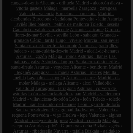
cangas-de-onís
Alicante - orihuela
Madrid - alcorcón
álava -
vitoria-gasteiz
Málaga - marbella
Zaragoza - zaragoza
Valencia - valencia
Barcelona - barcelona
Madrid -
alcobendas
Barcelona - badalona
Pontevedra - lalín
Asturias
- avilés
Illes-balears - palma-de-mallorca
Toledo - seseña
Cantabria - val-de-san-vicente
Alicante - alicante
Girona -
lloret-de-mar
Sevilla - sevilla
León - sahagún
Granada -
granada
Cádiz - tarifa
Lugo - viveiro
Murcia - san-javier
Santa-cruz-de-tenerife - tacoronte
Asturias - grado
Illes-
balears - santa-eulària-des-riu
Madrid - alcalá-de-henares
Asturias - gozón
Málaga - ronda
Asturias - llanes
Las-
palmas - yaiza
Asturias - langreo
Santa-cruz-de-tenerife -
santa-úrsula
Asturias - vegadeo
Alicante - benidorm
Madrid
- leganés
Zaragoza - la-muela
Asturias - mieres
Melilla -
melilla
Las-palmas - mogán
Asturias - parres
Madrid - el-
molar
Málaga - málaga
Alicante - alcoi
Valladolid -
valladolid
Tarragona - tarragona
Asturias - corvera-de-
asturias
León - valencia-de-don-juan
Madrid - valdemoro
Madrid - villaviciosa-de-odón
León - león
Toledo - toledo
Madrid - san-fernando-de-henares
León - garrafe-de-torío
Santa-cruz-de-tenerife - granadilla-de-abona
Valencia -
requena
Pontevedra - vigo
Huelva - lepe
Valencia - alginet
Madrid - pelayos-de-la-presa
Madrid - coslada
Málaga -
estepona
Asturias - piloña
Gipuzkoa - deba
Bizkaia - getxo
Asturias - ribadesella
Navarra - tafalla
Bizkaia - galdakao