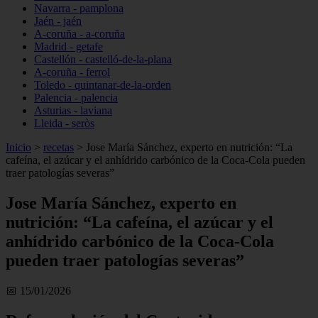
Navarra - pamplona
Jaén - jaén
A-coruña - a-coruña
Madrid - getafe
Castellón - castelló-de-la-plana
A-coruña - ferrol
Toledo - quintanar-de-la-orden
Palencia - palencia
Asturias - laviana
Lleida - seròs
Inicio
>
recetas
>
Jose María Sánchez, experto en nutrición: “La
cafeína, el azúcar y el anhídrido carbónico de la Coca-Cola pueden
traer patologías severas”
Jose María Sánchez, experto en
nutrición: “La cafeína, el azúcar y el
anhídrido carbónico de la Coca-Cola
pueden traer patologías severas”
📅 15/01/2026