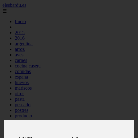
elesbardu.es
☰
Inicio
2015
2016
argentina
arroz
aves
carnes
cocina casera
comidas
espana
huevos
mariscos
otros
pasta
pescado
postres
producto
reposteria
tag
venezuela
verduras