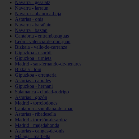
Navarra - gesalatz
Navarra - larraun
Navarra - abaurrea-baja
Asturias - onís
Navarra - barañain
Navarra - baztan
Cantabria - entrambasaguas
León - valencia-de-don-juan
Bizkaia - valle-de-carranza
Gipuzkoa - usurbil
Gipuzkoa - urnieta
Madrid - san-fernando-de-henares
Bizkaia - loiu
Gipuzkoa - errenteria
Asturias - cabrales
Gipuzkoa - hernani
Salamanca - ciudad-rodrigo
Asturias - gozón
Madrid - torrelodones
Cantabria - santillana-del-mar
Asturias - ribadesella
Madrid - torrejón-de-ardoz
Madrid - majadahonda
Asturias - cangas-de-onís
Málaga - marbella