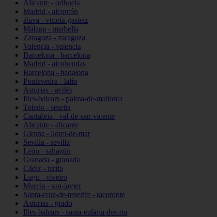
Alicante - orihuela
Madrid - alcorcón
álava - vitoria-gasteiz
Málaga - marbella
Zaragoza - zaragoza
Valencia - valencia
Barcelona - barcelona
Madrid - alcobendas
Barcelona - badalona
Pontevedra - lalín
Asturias - avilés
Illes-balears - palma-de-mallorca
Toledo - seseña
Cantabria - val-de-san-vicente
Alicante - alicante
Girona - lloret-de-mar
Sevilla - sevilla
León - sahagún
Granada - granada
Cádiz - tarifa
Lugo - viveiro
Murcia - san-javier
Santa-cruz-de-tenerife - tacoronte
Asturias - grado
Illes-balears - santa-eulària-des-riu