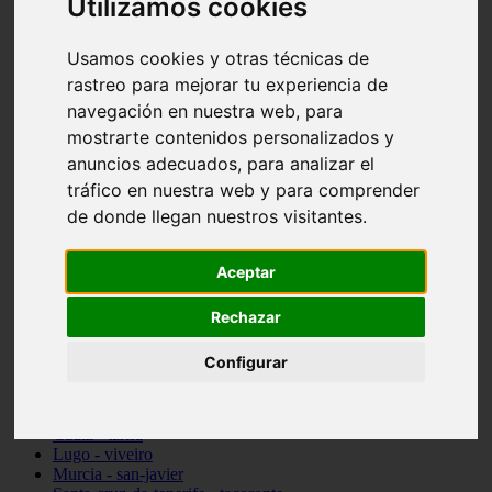
Utilizamos cookies
vocabulario de cocina
Madrid - pozuelo-de-alarcón
Usamos cookies y otras técnicas de
Teruel - sarrión
Cádiz - algodonales
rastreo para mejorar tu experiencia de
Illes-balears - inca
navegación en nuestra web, para
Madrid - madrid
mostrarte contenidos personalizados y
Málaga - torremolinos
Asturias - oviedo
anuncios adecuados, para analizar el
Cádiz - el-puerto-de-santa-maría
tráfico en nuestra web y para comprender
Asturias - aller
de donde llegan nuestros visitantes.
Toledo - illescas
álava - vitoria-gasteiz
Málaga - marbella
Aceptar
Zaragoza - zaragoza
Barcelona - barcelona
Valencia - valencia
Rechazar
Pontevedra - lalín
Toledo - seseña
Configurar
Cantabria - val-de-san-vicente
Sevilla - sevilla
Granada - granada
Cádiz - tarifa
Lugo - viveiro
Murcia - san-javier