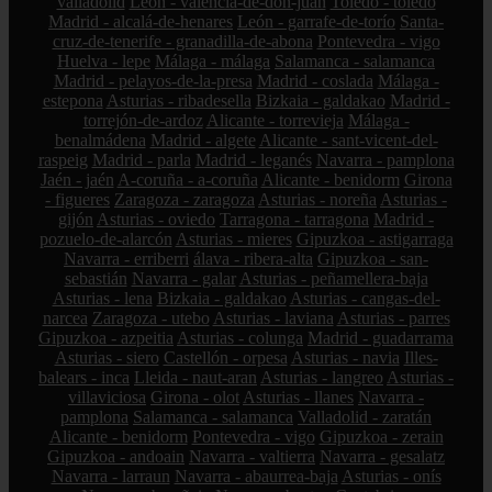
valladolid
León - valencia-de-don-juan
Toledo - toledo
Madrid - alcalá-de-henares
León - garrafe-de-torío
Santa-
cruz-de-tenerife - granadilla-de-abona
Pontevedra - vigo
Huelva - lepe
Málaga - málaga
Salamanca - salamanca
Madrid - pelayos-de-la-presa
Madrid - coslada
Málaga -
estepona
Asturias - ribadesella
Bizkaia - galdakao
Madrid -
torrejón-de-ardoz
Alicante - torrevieja
Málaga -
benalmádena
Madrid - algete
Alicante - sant-vicent-del-
raspeig
Madrid - parla
Madrid - leganés
Navarra - pamplona
Jaén - jaén
A-coruña - a-coruña
Alicante - benidorm
Girona
- figueres
Zaragoza - zaragoza
Asturias - noreña
Asturias -
gijón
Asturias - oviedo
Tarragona - tarragona
Madrid -
pozuelo-de-alarcón
Asturias - mieres
Gipuzkoa - astigarraga
Navarra - erriberri
álava - ribera-alta
Gipuzkoa - san-
sebastián
Navarra - galar
Asturias - peñamellera-baja
Asturias - lena
Bizkaia - galdakao
Asturias - cangas-del-
narcea
Zaragoza - utebo
Asturias - laviana
Asturias - parres
Gipuzkoa - azpeitia
Asturias - colunga
Madrid - guadarrama
Asturias - siero
Castellón - orpesa
Asturias - navia
Illes-
balears - inca
Lleida - naut-aran
Asturias - langreo
Asturias -
villaviciosa
Girona - olot
Asturias - llanes
Navarra -
pamplona
Salamanca - salamanca
Valladolid - zaratán
Alicante - benidorm
Pontevedra - vigo
Gipuzkoa - zerain
Gipuzkoa - andoain
Navarra - valtierra
Navarra - gesalatz
Navarra - larraun
Navarra - abaurrea-baja
Asturias - onís