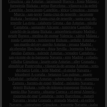
Gipuzkoa - aia
Asturias - taramundi
Huesca - fraga
Málaga -
fuengirola
Bizkaia - getxo
Barcelona - vilanova-i-la-geltrú
Castellón - benicàssim
Castellón - jérica
Gipuzkoa - zumaia
Murcia - san-javier
Santa-cruz-de-tenerife - tacoronte
Bizkaia - berriatua
Santa-cruz-de-tenerife - santa-cruz-de-
tenerife
La-rioja - calahorra
Girona - das
Asturias - piloña
Cantabria - santander
Alicante - torrevieja
Castellón -
castelló-de-la-plana
Bizkaia - amorebieta-etxano
Madrid -
getafe
Burgos - medina-de-pomar
Valencia - xàtiva
Málaga -
ronda
Cantabria - torrelavega
Bizkaia - urduliz
Asturias -
san-martín-del-rey-aurelio
Asturias - proaza
Madrid -
alcobendas
Illes-balears - ibiza
Sevilla - bormujos
Murcia -
águilas
Zamora - galende
Asturias - vegadeo
Cantabria -
san-vicente-de-la-barquera
Navarra - erro
Madrid - collado-
villalba
Gipuzkoa - lasarte-oria
Asturias - aller
Granada -
almuñécar
Pontevedra - vilagarcía-de-arousa
Asturias - soto-
del-barco
León - león
Madrid - el-molar
Navarra -
lekunberri
A-coruña - betanzos
Las-palmas - agaete
Valladolid - peñafiel
Asturias - sobrescobio
álava - asparrena
Zamora - fuentes-de-ropel
Madrid - móstoles
Navarra -
deierri
Bizkaia - valle-de-trápaga-trapagaran
Bizkaia -
gamiz-fika
Navarra - ultzama
Cuenca - el-peral
Almería -
roquetas-de-mar
Cantabria - potes
Barcelona - mataró
Navarra - lesaka
Granada - granada
Madrid - el-vellón
Navarra - cintruénigo
Gipuzkoa - legorreta
Navarra - izaba