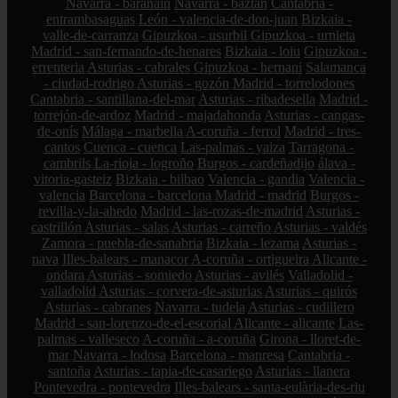
Navarra - barañain
Navarra - baztan
Cantabria -
entrambasaguas
León - valencia-de-don-juan
Bizkaia -
valle-de-carranza
Gipuzkoa - usurbil
Gipuzkoa - urnieta
Madrid - san-fernando-de-henares
Bizkaia - loiu
Gipuzkoa -
errenteria
Asturias - cabrales
Gipuzkoa - hernani
Salamanca
- ciudad-rodrigo
Asturias - gozón
Madrid - torrelodones
Cantabria - santillana-del-mar
Asturias - ribadesella
Madrid -
torrejón-de-ardoz
Madrid - majadahonda
Asturias - cangas-
de-onís
Málaga - marbella
A-coruña - ferrol
Madrid - tres-
cantos
Cuenca - cuenca
Las-palmas - yaiza
Tarragona -
cambrils
La-rioja - logroño
Burgos - cardeñadijo
álava -
vitoria-gasteiz
Bizkaia - bilbao
Valencia - gandia
Valencia -
valencia
Barcelona - barcelona
Madrid - madrid
Burgos -
revilla-y-la-ahedo
Madrid - las-rozas-de-madrid
Asturias -
castrillón
Asturias - salas
Asturias - carreño
Asturias - valdés
Zamora - puebla-de-sanabria
Bizkaia - lezama
Asturias -
nava
Illes-balears - manacor
A-coruña - ortigueira
Alicante -
ondara
Asturias - somiedo
Asturias - avilés
Valladolid -
valladolid
Asturias - corvera-de-asturias
Asturias - quirós
Asturias - cabranes
Navarra - tudela
Asturias - cudillero
Madrid - san-lorenzo-de-el-escorial
Alicante - alicante
Las-
palmas - valleseco
A-coruña - a-coruña
Girona - lloret-de-
mar
Navarra - lodosa
Barcelona - manresa
Cantabria -
santoña
Asturias - tapia-de-casariego
Asturias - llanera
Pontevedra - pontevedra
Illes-balears - santa-eulària-des-riu