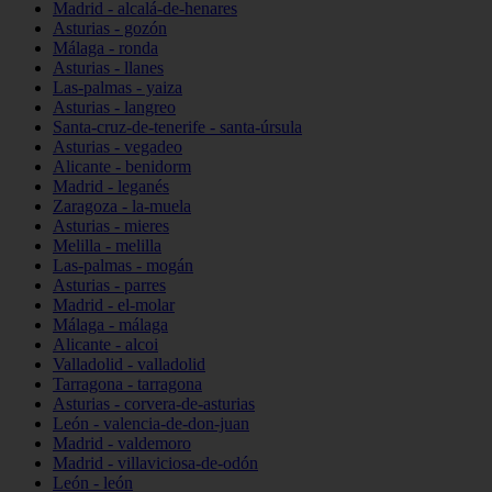
Madrid - alcalá-de-henares
Asturias - gozón
Málaga - ronda
Asturias - llanes
Las-palmas - yaiza
Asturias - langreo
Santa-cruz-de-tenerife - santa-úrsula
Asturias - vegadeo
Alicante - benidorm
Madrid - leganés
Zaragoza - la-muela
Asturias - mieres
Melilla - melilla
Las-palmas - mogán
Asturias - parres
Madrid - el-molar
Málaga - málaga
Alicante - alcoi
Valladolid - valladolid
Tarragona - tarragona
Asturias - corvera-de-asturias
León - valencia-de-don-juan
Madrid - valdemoro
Madrid - villaviciosa-de-odón
León - león