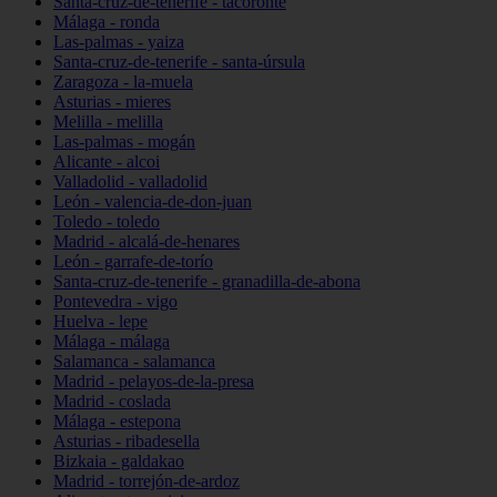
Santa-cruz-de-tenerife - tacoronte
Málaga - ronda
Las-palmas - yaiza
Santa-cruz-de-tenerife - santa-úrsula
Zaragoza - la-muela
Asturias - mieres
Melilla - melilla
Las-palmas - mogán
Alicante - alcoi
Valladolid - valladolid
León - valencia-de-don-juan
Toledo - toledo
Madrid - alcalá-de-henares
León - garrafe-de-torío
Santa-cruz-de-tenerife - granadilla-de-abona
Pontevedra - vigo
Huelva - lepe
Málaga - málaga
Salamanca - salamanca
Madrid - pelayos-de-la-presa
Madrid - coslada
Málaga - estepona
Asturias - ribadesella
Bizkaia - galdakao
Madrid - torrejón-de-ardoz