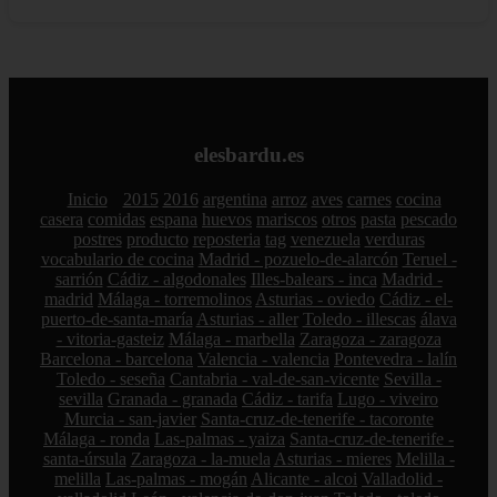
elesbardu.es
Inicio
2015
2016
argentina
arroz
aves
carnes
cocina
casera
comidas
espana
huevos
mariscos
otros
pasta
pescado
postres
producto
reposteria
tag
venezuela
verduras
vocabulario de cocina
Madrid - pozuelo-de-alarcón
Teruel -
sarrión
Cádiz - algodonales
Illes-balears - inca
Madrid -
madrid
Málaga - torremolinos
Asturias - oviedo
Cádiz - el-
puerto-de-santa-maría
Asturias - aller
Toledo - illescas
álava
- vitoria-gasteiz
Málaga - marbella
Zaragoza - zaragoza
Barcelona - barcelona
Valencia - valencia
Pontevedra - lalín
Toledo - seseña
Cantabria - val-de-san-vicente
Sevilla -
sevilla
Granada - granada
Cádiz - tarifa
Lugo - viveiro
Murcia - san-javier
Santa-cruz-de-tenerife - tacoronte
Málaga - ronda
Las-palmas - yaiza
Santa-cruz-de-tenerife -
santa-úrsula
Zaragoza - la-muela
Asturias - mieres
Melilla -
melilla
Las-palmas - mogán
Alicante - alcoi
Valladolid -