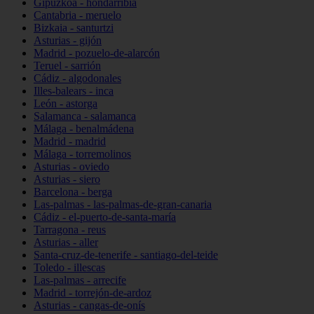
Gipuzkoa - hondarribia
Cantabria - meruelo
Bizkaia - santurtzi
Asturias - gijón
Madrid - pozuelo-de-alarcón
Teruel - sarrión
Cádiz - algodonales
Illes-balears - inca
León - astorga
Salamanca - salamanca
Málaga - benalmádena
Madrid - madrid
Málaga - torremolinos
Asturias - oviedo
Asturias - siero
Barcelona - berga
Las-palmas - las-palmas-de-gran-canaria
Cádiz - el-puerto-de-santa-maría
Tarragona - reus
Asturias - aller
Santa-cruz-de-tenerife - santiago-del-teide
Toledo - illescas
Las-palmas - arrecife
Madrid - torrejón-de-ardoz
Asturias - cangas-de-onís