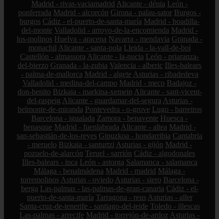
Madrid - rivas-vaciamadrid
Alicante - dénia
León -
ponferrada
Madrid - alcorcón
Girona - palau-sator
Burgos -
burgos
Cádiz - el-puerto-de-santa-maría
Madrid - boadilla-
del-monte
Valladolid - arroyo-de-la-encomienda
Madrid -
los-molinos
Huelva - aracena
Navarra - mendavia
Granada -
monachil
Alicante - santa-pola
Lleida - la-vall-de-boí
Castellón - almassora
Alicante - la-nucia
León - priaranza-
del-bierzo
Granada - la-zubia
Valencia - alberic
Illes-balears
- palma-de-mallorca
Madrid - algete
Asturias - ribadedeva
Valladolid - medina-del-campo
Madrid - meco
Badajoz -
don-benito
Bizkaia - markina-xemein
Alicante - sant-vicent-
del-raspeig
Alicante - guardamar-del-segura
Asturias -
belmonte-de-miranda
Pontevedra - o-grove
Lugo - barreiros
Barcelona - igualada
Zamora - benavente
Huesca -
benasque
Madrid - fuenlabrada
Alicante - altea
Madrid -
san-sebastián-de-los-reyes
Gipuzkoa - hondarribia
Cantabria
- meruelo
Bizkaia - santurtzi
Asturias - gijón
Madrid -
pozuelo-de-alarcón
Teruel - sarrión
Cádiz - algodonales
Illes-balears - inca
León - astorga
Salamanca - salamanca
Málaga - benalmádena
Madrid - madrid
Málaga -
torremolinos
Asturias - oviedo
Asturias - siero
Barcelona -
berga
Las-palmas - las-palmas-de-gran-canaria
Cádiz - el-
puerto-de-santa-maría
Tarragona - reus
Asturias - aller
Santa-cruz-de-tenerife - santiago-del-teide
Toledo - illescas
Las-palmas - arrecife
Madrid - torrejón-de-ardoz
Asturias -