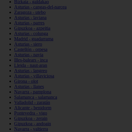
Bizkaia - galdakao
Asturias - cangas-del-narcea
Zaragoza - utebo
Asturias - laviana
Asturias - parres
Gipuzkoa - azpeitia
Asturias - colunga
Madrid - guadarrama
Asturias - siero
Castellón - orpesa
Asturias - navia
Illes-balears - inca
Lleida - naut-aran
Asturias - langreo
Asturias - villaviciosa
Girona - olot
Asturias - llanes
Navarra - pamplona
Salamanca - salamanca
Valladolid - zaratán
Alicante - benidorm
Pontevedra - vigo
Gipuzkoa - zerain
Gipuzkoa - andoain
Navarra - valtierra