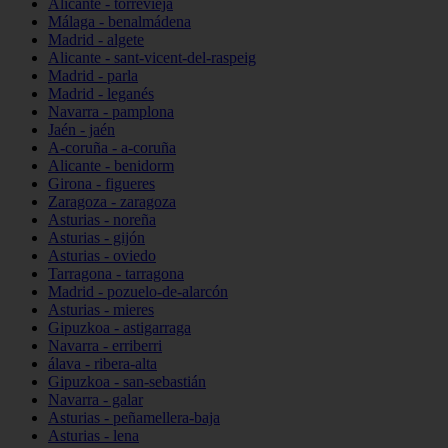
Alicante - torrevieja
Málaga - benalmádena
Madrid - algete
Alicante - sant-vicent-del-raspeig
Madrid - parla
Madrid - leganés
Navarra - pamplona
Jaén - jaén
A-coruña - a-coruña
Alicante - benidorm
Girona - figueres
Zaragoza - zaragoza
Asturias - noreña
Asturias - gijón
Asturias - oviedo
Tarragona - tarragona
Madrid - pozuelo-de-alarcón
Asturias - mieres
Gipuzkoa - astigarraga
Navarra - erriberri
álava - ribera-alta
Gipuzkoa - san-sebastián
Navarra - galar
Asturias - peñamellera-baja
Asturias - lena