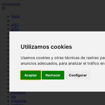
elesbardu.es
☰
Inicio
2015
2016
argentina
arroz
aves
Utilizamos cookies
carnes
cocina casera
comidas
Usamos cookies y otras técnicas de rastreo pa
espana
huevos
anuncios adecuados, para analizar el tráfico e
mariscos
otros
Aceptar
Rechazar
Configurar
pasta
pescado
postres
producto
reposteria
tag
venezuela
verduras