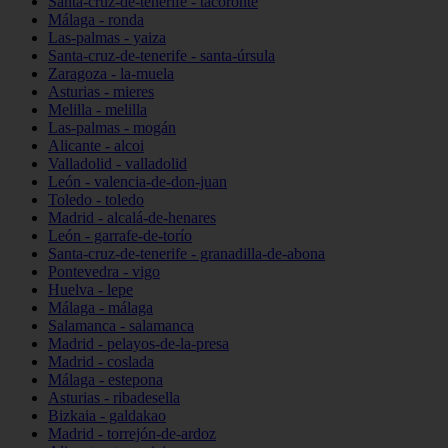
Santa-cruz-de-tenerife - tacoronte
Málaga - ronda
Las-palmas - yaiza
Santa-cruz-de-tenerife - santa-úrsula
Zaragoza - la-muela
Asturias - mieres
Melilla - melilla
Las-palmas - mogán
Alicante - alcoi
Valladolid - valladolid
León - valencia-de-don-juan
Toledo - toledo
Madrid - alcalá-de-henares
León - garrafe-de-torío
Santa-cruz-de-tenerife - granadilla-de-abona
Pontevedra - vigo
Huelva - lepe
Málaga - málaga
Salamanca - salamanca
Madrid - pelayos-de-la-presa
Madrid - coslada
Málaga - estepona
Asturias - ribadesella
Bizkaia - galdakao
Madrid - torrejón-de-ardoz