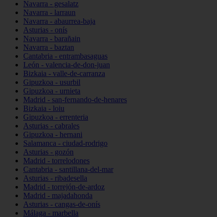
Navarra - gesalatz
Navarra - larraun
Navarra - abaurrea-baja
Asturias - onís
Navarra - barañain
Navarra - baztan
Cantabria - entrambasaguas
León - valencia-de-don-juan
Bizkaia - valle-de-carranza
Gipuzkoa - usurbil
Gipuzkoa - urnieta
Madrid - san-fernando-de-henares
Bizkaia - loiu
Gipuzkoa - errenteria
Asturias - cabrales
Gipuzkoa - hernani
Salamanca - ciudad-rodrigo
Asturias - gozón
Madrid - torrelodones
Cantabria - santillana-del-mar
Asturias - ribadesella
Madrid - torrejón-de-ardoz
Madrid - majadahonda
Asturias - cangas-de-onís
Málaga - marbella