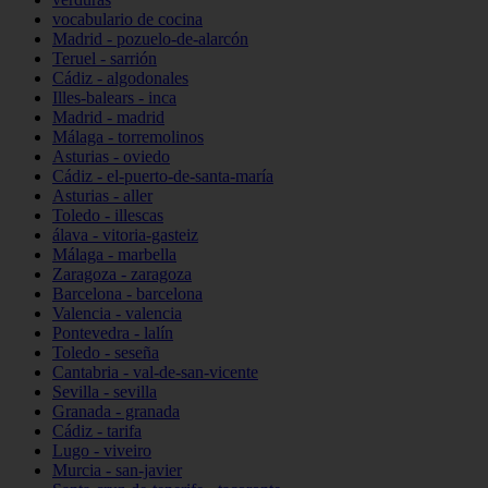
vocabulario de cocina
Madrid - pozuelo-de-alarcón
Teruel - sarrión
Cádiz - algodonales
Illes-balears - inca
Madrid - madrid
Málaga - torremolinos
Asturias - oviedo
Cádiz - el-puerto-de-santa-maría
Asturias - aller
Toledo - illescas
álava - vitoria-gasteiz
Málaga - marbella
Zaragoza - zaragoza
Barcelona - barcelona
Valencia - valencia
Pontevedra - lalín
Toledo - seseña
Cantabria - val-de-san-vicente
Sevilla - sevilla
Granada - granada
Cádiz - tarifa
Lugo - viveiro
Murcia - san-javier