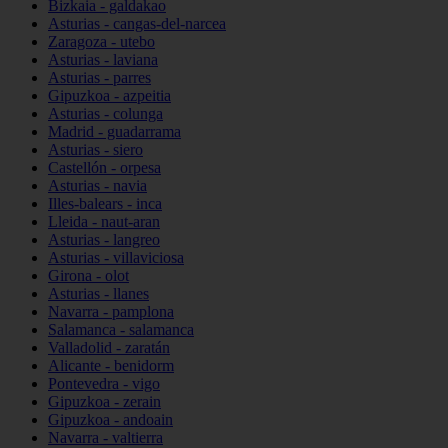
Bizkaia - galdakao
Asturias - cangas-del-narcea
Zaragoza - utebo
Asturias - laviana
Asturias - parres
Gipuzkoa - azpeitia
Asturias - colunga
Madrid - guadarrama
Asturias - siero
Castellón - orpesa
Asturias - navia
Illes-balears - inca
Lleida - naut-aran
Asturias - langreo
Asturias - villaviciosa
Girona - olot
Asturias - llanes
Navarra - pamplona
Salamanca - salamanca
Valladolid - zaratán
Alicante - benidorm
Pontevedra - vigo
Gipuzkoa - zerain
Gipuzkoa - andoain
Navarra - valtierra