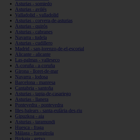
Asturias - somiedo
Asturias - avilés
Valladolid - valladolid
Asturias - corvera-de-asturias
Asturias - quirós
Asturias - cabranes
Navarra - tudela
Asturias - cudillero
Madrid - san-lorenzo-de-el-escorial
Alicante - alicante
Las-palmas - valleseco
A-coruña - a-coruña
Girona - lloret-de-mar
Navarra - lodosa
Barcelona - manresa
Cantabria - santoña
Asturias - tapia-de-casariego
Asturias - llanera
Pontevedra - pontevedra
Illes-balears - santa-eulària-des-riu
Gipuzkoa - aia
Asturias - taramundi
Huesca - fraga
Málaga - fuengirola
Bizkaia - getxo