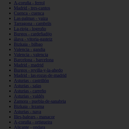
A-coruña - ferrol
Madrid - tres-cantos
Cuenca - cuenca
Las-palmas - yaiza
Tarragona - cambrils
La-rioja - logroño
Burgos - cardeñadijo
álava - vitoria-gasteiz
Bizkaia - bilbao
Valencia - gandia
Valencia - valencia
Barcelona - barcelona
Madrid - madrid
Burgos - revilla-y-la-ahedo
Madrid - las-rozas-de-madrid
Asturias - castrillón
Asturias - salas
Asturias - carreño
Asturias - valdés
Zamora - puebla-de-sanabria
Bizkaia - lezama
Asturias - nava
Illes-balears - manacor
A-coruña - ortigueira
Alicante - ondara