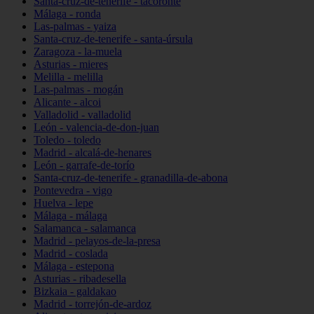
Santa-cruz-de-tenerife - tacoronte
Málaga - ronda
Las-palmas - yaiza
Santa-cruz-de-tenerife - santa-úrsula
Zaragoza - la-muela
Asturias - mieres
Melilla - melilla
Las-palmas - mogán
Alicante - alcoi
Valladolid - valladolid
León - valencia-de-don-juan
Toledo - toledo
Madrid - alcalá-de-henares
León - garrafe-de-torío
Santa-cruz-de-tenerife - granadilla-de-abona
Pontevedra - vigo
Huelva - lepe
Málaga - málaga
Salamanca - salamanca
Madrid - pelayos-de-la-presa
Madrid - coslada
Málaga - estepona
Asturias - ribadesella
Bizkaia - galdakao
Madrid - torrejón-de-ardoz