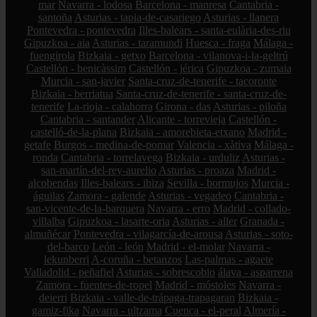
mar
Navarra - lodosa
Barcelona - manresa
Cantabria -
santoña
Asturias - tapia-de-casariego
Asturias - llanera
Pontevedra - pontevedra
Illes-balears - santa-eulària-des-riu
Gipuzkoa - aia
Asturias - taramundi
Huesca - fraga
Málaga -
fuengirola
Bizkaia - getxo
Barcelona - vilanova-i-la-geltrú
Castellón - benicàssim
Castellón - jérica
Gipuzkoa - zumaia
Murcia - san-javier
Santa-cruz-de-tenerife - tacoronte
Bizkaia - berriatua
Santa-cruz-de-tenerife - santa-cruz-de-
tenerife
La-rioja - calahorra
Girona - das
Asturias - piloña
Cantabria - santander
Alicante - torrevieja
Castellón -
castelló-de-la-plana
Bizkaia - amorebieta-etxano
Madrid -
getafe
Burgos - medina-de-pomar
Valencia - xàtiva
Málaga -
ronda
Cantabria - torrelavega
Bizkaia - urduliz
Asturias -
san-martín-del-rey-aurelio
Asturias - proaza
Madrid -
alcobendas
Illes-balears - ibiza
Sevilla - bormujos
Murcia -
águilas
Zamora - galende
Asturias - vegadeo
Cantabria -
san-vicente-de-la-barquera
Navarra - erro
Madrid - collado-
villalba
Gipuzkoa - lasarte-oria
Asturias - aller
Granada -
almuñécar
Pontevedra - vilagarcía-de-arousa
Asturias - soto-
del-barco
León - león
Madrid - el-molar
Navarra -
lekunberri
A-coruña - betanzos
Las-palmas - agaete
Valladolid - peñafiel
Asturias - sobrescobio
álava - asparrena
Zamora - fuentes-de-ropel
Madrid - móstoles
Navarra -
deierri
Bizkaia - valle-de-trápaga-trapagaran
Bizkaia -
gamiz-fika
Navarra - ultzama
Cuenca - el-peral
Almería -