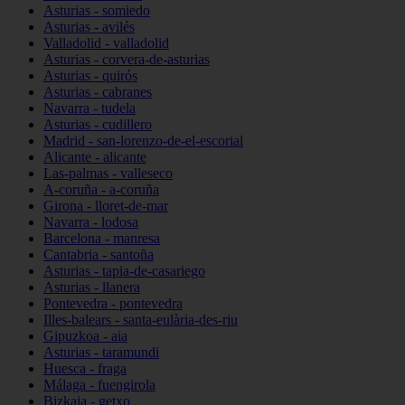
Asturias - somiedo
Asturias - avilés
Valladolid - valladolid
Asturias - corvera-de-asturias
Asturias - quirós
Asturias - cabranes
Navarra - tudela
Asturias - cudillero
Madrid - san-lorenzo-de-el-escorial
Alicante - alicante
Las-palmas - valleseco
A-coruña - a-coruña
Girona - lloret-de-mar
Navarra - lodosa
Barcelona - manresa
Cantabria - santoña
Asturias - tapia-de-casariego
Asturias - llanera
Pontevedra - pontevedra
Illes-balears - santa-eulària-des-riu
Gipuzkoa - aia
Asturias - taramundi
Huesca - fraga
Málaga - fuengirola
Bizkaia - getxo