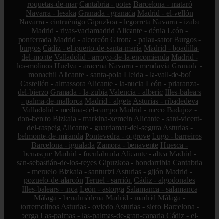
roquetas-de-mar
Cantabria - potes
Barcelona - mataró
Navarra - lesaka
Granada - granada
Madrid - el-vellón
Navarra - cintruénigo
Gipuzkoa - legorreta
Navarra - izaba
Madrid - rivas-vaciamadrid
Alicante - dénia
León -
ponferrada
Madrid - alcorcón
Girona - palau-sator
Burgos -
burgos
Cádiz - el-puerto-de-santa-maría
Madrid - boadilla-
del-monte
Valladolid - arroyo-de-la-encomienda
Madrid -
los-molinos
Huelva - aracena
Navarra - mendavia
Granada -
monachil
Alicante - santa-pola
Lleida - la-vall-de-boí
Castellón - almassora
Alicante - la-nucia
León - priaranza-
del-bierzo
Granada - la-zubia
Valencia - alberic
Illes-balears
- palma-de-mallorca
Madrid - algete
Asturias - ribadedeva
Valladolid - medina-del-campo
Madrid - meco
Badajoz -
don-benito
Bizkaia - markina-xemein
Alicante - sant-vicent-
del-raspeig
Alicante - guardamar-del-segura
Asturias -
belmonte-de-miranda
Pontevedra - o-grove
Lugo - barreiros
Barcelona - igualada
Zamora - benavente
Huesca -
benasque
Madrid - fuenlabrada
Alicante - altea
Madrid -
san-sebastián-de-los-reyes
Gipuzkoa - hondarribia
Cantabria
- meruelo
Bizkaia - santurtzi
Asturias - gijón
Madrid -
pozuelo-de-alarcón
Teruel - sarrión
Cádiz - algodonales
Illes-balears - inca
León - astorga
Salamanca - salamanca
Málaga - benalmádena
Madrid - madrid
Málaga -
torremolinos
Asturias - oviedo
Asturias - siero
Barcelona -
berga
Las-palmas - las-palmas-de-gran-canaria
Cádiz - el-