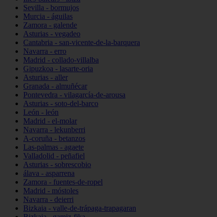
Sevilla - bormujos
Murcia - águilas
Zamora - galende
Asturias - vegadeo
Cantabria - san-vicente-de-la-barquera
Navarra - erro
Madrid - collado-villalba
Gipuzkoa - lasarte-oria
Asturias - aller
Granada - almuñécar
Pontevedra - vilagarcía-de-arousa
Asturias - soto-del-barco
León - león
Madrid - el-molar
Navarra - lekunberri
A-coruña - betanzos
Las-palmas - agaete
Valladolid - peñafiel
Asturias - sobrescobio
álava - asparrena
Zamora - fuentes-de-ropel
Madrid - móstoles
Navarra - deierri
Bizkaia - valle-de-trápaga-trapagaran
Bizkaia - gamiz-fika