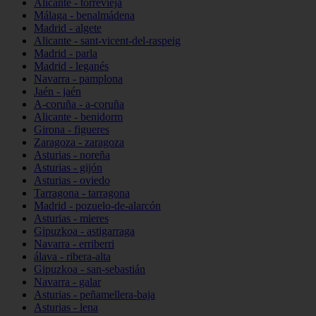
Alicante - torrevieja
Málaga - benalmádena
Madrid - algete
Alicante - sant-vicent-del-raspeig
Madrid - parla
Madrid - leganés
Navarra - pamplona
Jaén - jaén
A-coruña - a-coruña
Alicante - benidorm
Girona - figueres
Zaragoza - zaragoza
Asturias - noreña
Asturias - gijón
Asturias - oviedo
Tarragona - tarragona
Madrid - pozuelo-de-alarcón
Asturias - mieres
Gipuzkoa - astigarraga
Navarra - erriberri
álava - ribera-alta
Gipuzkoa - san-sebastián
Navarra - galar
Asturias - peñamellera-baja
Asturias - lena