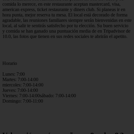
comida lo merece, en este restaurante aceptan mastercard, visa,
american express, ticket restaurante y diners club. Si planeas ir en
hora punta, mejor reserva tu mesa. El local está decorado de forma
agradable, las reuniones familiares siempre serán bienvenidas en este
local, al salir te sentirás satisfecho por tu elección. Su buen servicio
y comida se han ganado una puntuación media de en Tripadvisor de
10.0, las fotos que tienen en sus redes sociales te abrirán el apetito.
Horario
Lunes: 7:00
Martes: 7:00-14:00
miercoles: 7:00-14:00
Jueves: 7:00-14:00
Viernes: 7:00-14:00sábado: 7:00-14:00
Domingo: 7:00-11:00