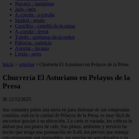
Navarra - pamplona
Jaén - jaén
A-coruña - a-coruña
Madrid - getafe
Castellón - castelló-de-la-plana
A-coruña - ferrol
Toledo - quintanar-de-la-orden
Palencia - palencia
Asturias - laviana
Lleida - seròs
Inicio
>
asturian
>
Churrería El Asturiano en Pelayos de la Presa
Churrería El Asturiano en Pelayos de la
Presa
📅 12/12/2025
Sus visitantes piden una mesa en para disfrutar de sus estupendas
comidas, está en la ciudad de Pelayos de la Presa, es muy fácil de
encontrar gracias a su ubicación. La carta es variada, los críticos lo
alaban por sus platos de cafe. Sus platos, ambiente y servicio ha
hecho que tenga una puntuación de 8.49, los precios que maneja
esta restaurante son razonables, sus precios no son elevados y su