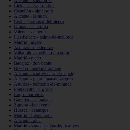
Alicante - santa-pola
Lleida - la-vall-de-boí
Castellón - almassora
Alicante - la-nucia
León - priaranza-del-bierzo
Granada - la-zubia
Valencia - alberic
Illes-balears - palma-de-mallorca
Madrid - algete
Asturias - ribadedeva
Valladolid - medina-del-campo
Madrid - meco
Badajoz - don-benito
Bizkaia - markina-xemein
Alicante - sant-vicent-del-raspeig
Alicante - guardamar-del-segura
Asturias - belmonte-de-miranda
Pontevedra - o-grove
Lugo - barreiros
Barcelona - igualada
Zamora - benavente
Huesca - benasque
Madrid - fuenlabrada
Alicante - altea
Madrid - san-sebastián-de-los-reyes