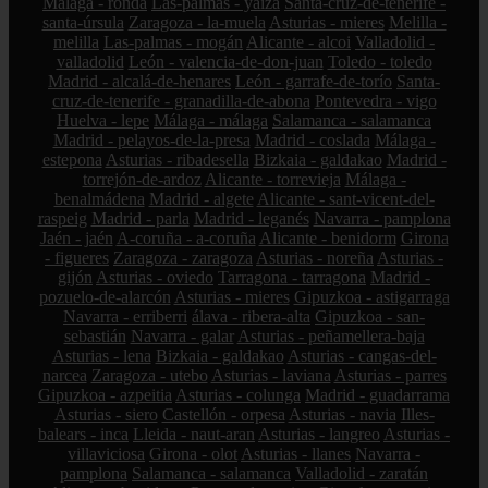
Málaga - ronda
Las-palmas - yaiza
Santa-cruz-de-tenerife -
santa-úrsula
Zaragoza - la-muela
Asturias - mieres
Melilla -
melilla
Las-palmas - mogán
Alicante - alcoi
Valladolid -
valladolid
León - valencia-de-don-juan
Toledo - toledo
Madrid - alcalá-de-henares
León - garrafe-de-torío
Santa-
cruz-de-tenerife - granadilla-de-abona
Pontevedra - vigo
Huelva - lepe
Málaga - málaga
Salamanca - salamanca
Madrid - pelayos-de-la-presa
Madrid - coslada
Málaga -
estepona
Asturias - ribadesella
Bizkaia - galdakao
Madrid -
torrejón-de-ardoz
Alicante - torrevieja
Málaga -
benalmádena
Madrid - algete
Alicante - sant-vicent-del-
raspeig
Madrid - parla
Madrid - leganés
Navarra - pamplona
Jaén - jaén
A-coruña - a-coruña
Alicante - benidorm
Girona
- figueres
Zaragoza - zaragoza
Asturias - noreña
Asturias -
gijón
Asturias - oviedo
Tarragona - tarragona
Madrid -
pozuelo-de-alarcón
Asturias - mieres
Gipuzkoa - astigarraga
Navarra - erriberri
álava - ribera-alta
Gipuzkoa - san-
sebastián
Navarra - galar
Asturias - peñamellera-baja
Asturias - lena
Bizkaia - galdakao
Asturias - cangas-del-
narcea
Zaragoza - utebo
Asturias - laviana
Asturias - parres
Gipuzkoa - azpeitia
Asturias - colunga
Madrid - guadarrama
Asturias - siero
Castellón - orpesa
Asturias - navia
Illes-
balears - inca
Lleida - naut-aran
Asturias - langreo
Asturias -
villaviciosa
Girona - olot
Asturias - llanes
Navarra -
pamplona
Salamanca - salamanca
Valladolid - zaratán