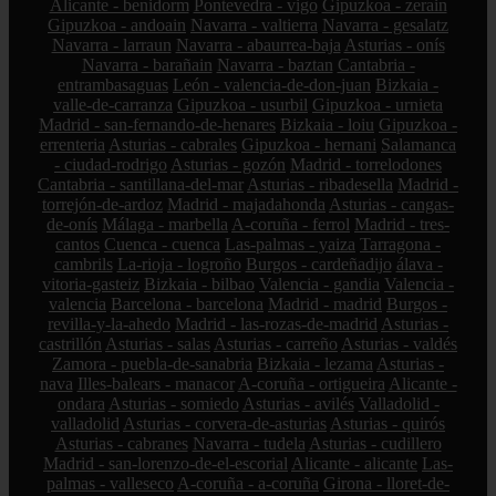
Alicante - benidorm
Pontevedra - vigo
Gipuzkoa - zerain
Gipuzkoa - andoain
Navarra - valtierra
Navarra - gesalatz
Navarra - larraun
Navarra - abaurrea-baja
Asturias - onís
Navarra - barañain
Navarra - baztan
Cantabria -
entrambasaguas
León - valencia-de-don-juan
Bizkaia -
valle-de-carranza
Gipuzkoa - usurbil
Gipuzkoa - urnieta
Madrid - san-fernando-de-henares
Bizkaia - loiu
Gipuzkoa -
errenteria
Asturias - cabrales
Gipuzkoa - hernani
Salamanca
- ciudad-rodrigo
Asturias - gozón
Madrid - torrelodones
Cantabria - santillana-del-mar
Asturias - ribadesella
Madrid -
torrejón-de-ardoz
Madrid - majadahonda
Asturias - cangas-
de-onís
Málaga - marbella
A-coruña - ferrol
Madrid - tres-
cantos
Cuenca - cuenca
Las-palmas - yaiza
Tarragona -
cambrils
La-rioja - logroño
Burgos - cardeñadijo
álava -
vitoria-gasteiz
Bizkaia - bilbao
Valencia - gandia
Valencia -
valencia
Barcelona - barcelona
Madrid - madrid
Burgos -
revilla-y-la-ahedo
Madrid - las-rozas-de-madrid
Asturias -
castrillón
Asturias - salas
Asturias - carreño
Asturias - valdés
Zamora - puebla-de-sanabria
Bizkaia - lezama
Asturias -
nava
Illes-balears - manacor
A-coruña - ortigueira
Alicante -
ondara
Asturias - somiedo
Asturias - avilés
Valladolid -
valladolid
Asturias - corvera-de-asturias
Asturias - quirós
Asturias - cabranes
Navarra - tudela
Asturias - cudillero
Madrid - san-lorenzo-de-el-escorial
Alicante - alicante
Las-
palmas - valleseco
A-coruña - a-coruña
Girona - lloret-de-