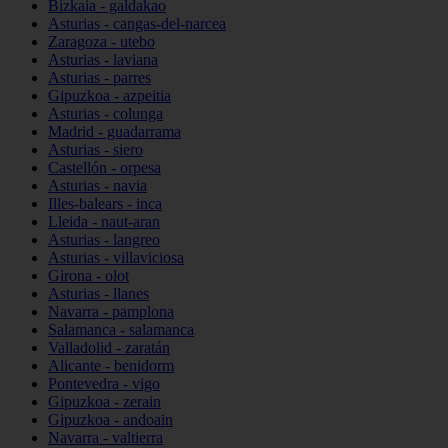
Bizkaia - galdakao
Asturias - cangas-del-narcea
Zaragoza - utebo
Asturias - laviana
Asturias - parres
Gipuzkoa - azpeitia
Asturias - colunga
Madrid - guadarrama
Asturias - siero
Castellón - orpesa
Asturias - navia
Illes-balears - inca
Lleida - naut-aran
Asturias - langreo
Asturias - villaviciosa
Girona - olot
Asturias - llanes
Navarra - pamplona
Salamanca - salamanca
Valladolid - zaratán
Alicante - benidorm
Pontevedra - vigo
Gipuzkoa - zerain
Gipuzkoa - andoain
Navarra - valtierra