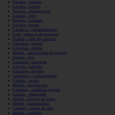
Navarra - gesalatz
Navarra - larraun
Navarra - abaurrea-baja
Asturias - onís
Navarra - barañain
Navarra - baztan
Cantabria - entrambasaguas
León - valencia-de-don-juan
Bizkaia - valle-de-carranza
Gipuzkoa - usurbil
Gipuzkoa - urnieta
Madrid - san-fernando-de-henares
Bizkaia - loiu
Gipuzkoa - errenteria
Asturias - cabrales
Gipuzkoa - hernani
Salamanca - ciudad-rodrigo
Asturias - gozón
Madrid - torrelodones
Cantabria - santillana-del-mar
Asturias - ribadesella
Madrid - torrejón-de-ardoz
Madrid - majadahonda
Asturias - cangas-de-onís
Málaga - marbella