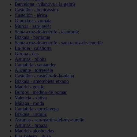
Barcelona - vilanova-i-la-geltrú
Castellón - benicàssim
Castellón - jérica
Gipuzkoa - zumaia
Murcia - san-javier
Santa-cruz-de-tenerife - tacoronte
Bizkaia - berriatua
Santa-cruz-de-tenerife - santa-cruz-de-tenerife
La-rioja - calahorra
Girona - das
Asturias - piloña
Cantabria - santander
Alicante - torrevieja
Castellón - castelló-de-la-plana
Bizkaia - amorebieta-etxano
Madrid - getafe
Burgos - medina-de-pomar
Valencia - xàtiva
Málaga - ronda
Cantabria - torrelavega
Bizkaia - urduliz
Asturias - san-martín-del-rey-aurelio
Asturias - proaza
Madrid - alcobendas
Illes-balears - ibiza