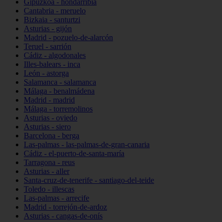
Gipuzkoa - hondarribia
Cantabria - meruelo
Bizkaia - santurtzi
Asturias - gijón
Madrid - pozuelo-de-alarcón
Teruel - sarrión
Cádiz - algodonales
Illes-balears - inca
León - astorga
Salamanca - salamanca
Málaga - benalmádena
Madrid - madrid
Málaga - torremolinos
Asturias - oviedo
Asturias - siero
Barcelona - berga
Las-palmas - las-palmas-de-gran-canaria
Cádiz - el-puerto-de-santa-maría
Tarragona - reus
Asturias - aller
Santa-cruz-de-tenerife - santiago-del-teide
Toledo - illescas
Las-palmas - arrecife
Madrid - torrejón-de-ardoz
Asturias - cangas-de-onís