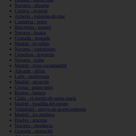
Navarra - ultzama
Cuenca - el-peral
Almería - roquetas-de-mar
Cantabria - potes
Barcelona - mataró
Navarra - lesaka
Granada - granada
Madrid - el-vellón
Navarra - cintruénigo
Gipuzkoa - legorreta
Navarra - izaba
Madrid - rivas-vaciamadrid
Alicante - dénia
León - ponferrada
Madrid - alcorcón
Girona - palau-sator
Burgos - burgos
Cádiz - el-puerto-de-santa-maría
Madrid - boadilla-del-monte
Valladolid - arroyo-de-la-encomienda
Madrid - los-molinos
Huelva - aracena
Navarra - mendavia
Granada - monachil