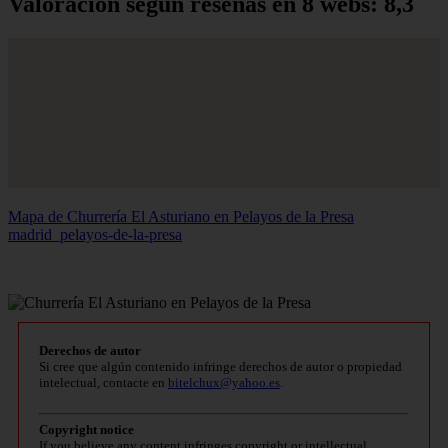
Valoración según reseñas en 8 webs: 8,3
Mapa de Churrería El Asturiano en Pelayos de la Presa
madrid_pelayos-de-la-presa
Derechos de autor
Si cree que algún contenido infringe derechos de autor o propiedad
intelectual, contacte en
bitelchux@yahoo.es
.
Copyright notice
If you believe any content infringes copyright or intellectual