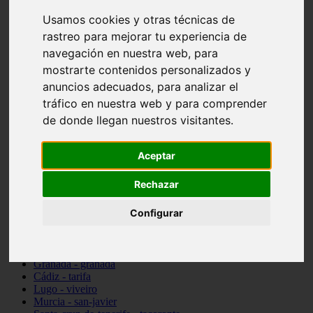
vocabulario de cocina
Usamos cookies y otras técnicas de
Madrid - pozuelo-de-alarcón
rastreo para mejorar tu experiencia de
Teruel - sarrión
Cádiz - algodonales
navegación en nuestra web, para
Illes-balears - inca
mostrarte contenidos personalizados y
Madrid - madrid
anuncios adecuados, para analizar el
Málaga - torremolinos
Asturias - oviedo
tráfico en nuestra web y para comprender
Cádiz - el-puerto-de-santa-maría
de donde llegan nuestros visitantes.
Asturias - aller
Toledo - illescas
álava - vitoria-gasteiz
Aceptar
Málaga - marbella
Zaragoza - zaragoza
Rechazar
Barcelona - barcelona
Valencia - valencia
Configurar
Pontevedra - lalín
Toledo - seseña
Cantabria - val-de-san-vicente
Sevilla - sevilla
Granada - granada
Cádiz - tarifa
Lugo - viveiro
Murcia - san-javier