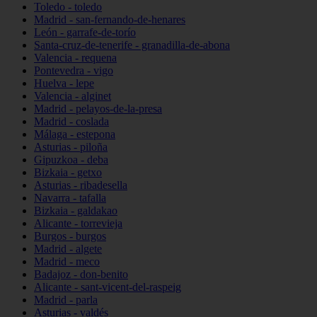
Toledo - toledo
Madrid - san-fernando-de-henares
León - garrafe-de-torío
Santa-cruz-de-tenerife - granadilla-de-abona
Valencia - requena
Pontevedra - vigo
Huelva - lepe
Valencia - alginet
Madrid - pelayos-de-la-presa
Madrid - coslada
Málaga - estepona
Asturias - piloña
Gipuzkoa - deba
Bizkaia - getxo
Asturias - ribadesella
Navarra - tafalla
Bizkaia - galdakao
Alicante - torrevieja
Burgos - burgos
Madrid - algete
Madrid - meco
Badajoz - don-benito
Alicante - sant-vicent-del-raspeig
Madrid - parla
Asturias - valdés