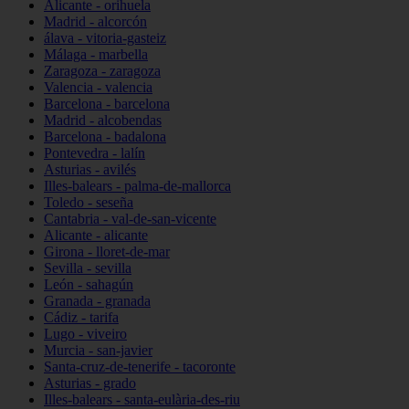
Alicante - orihuela
Madrid - alcorcón
álava - vitoria-gasteiz
Málaga - marbella
Zaragoza - zaragoza
Valencia - valencia
Barcelona - barcelona
Madrid - alcobendas
Barcelona - badalona
Pontevedra - lalín
Asturias - avilés
Illes-balears - palma-de-mallorca
Toledo - seseña
Cantabria - val-de-san-vicente
Alicante - alicante
Girona - lloret-de-mar
Sevilla - sevilla
León - sahagún
Granada - granada
Cádiz - tarifa
Lugo - viveiro
Murcia - san-javier
Santa-cruz-de-tenerife - tacoronte
Asturias - grado
Illes-balears - santa-eulària-des-riu