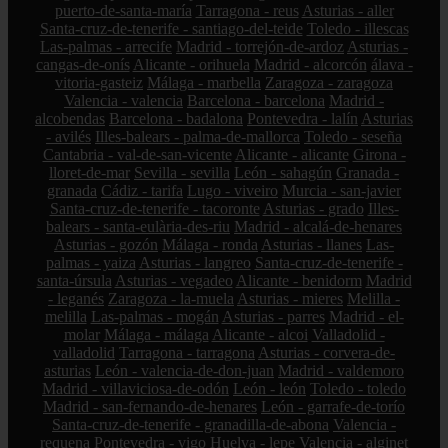
puerto-de-santa-maría
Tarragona - reus
Asturias - aller
Santa-cruz-de-tenerife - santiago-del-teide
Toledo - illescas
Las-palmas - arrecife
Madrid - torrejón-de-ardoz
Asturias -
cangas-de-onís
Alicante - orihuela
Madrid - alcorcón
álava -
vitoria-gasteiz
Málaga - marbella
Zaragoza - zaragoza
Valencia - valencia
Barcelona - barcelona
Madrid -
alcobendas
Barcelona - badalona
Pontevedra - lalín
Asturias
- avilés
Illes-balears - palma-de-mallorca
Toledo - seseña
Cantabria - val-de-san-vicente
Alicante - alicante
Girona -
lloret-de-mar
Sevilla - sevilla
León - sahagún
Granada -
granada
Cádiz - tarifa
Lugo - viveiro
Murcia - san-javier
Santa-cruz-de-tenerife - tacoronte
Asturias - grado
Illes-
balears - santa-eulària-des-riu
Madrid - alcalá-de-henares
Asturias - gozón
Málaga - ronda
Asturias - llanes
Las-
palmas - yaiza
Asturias - langreo
Santa-cruz-de-tenerife -
santa-úrsula
Asturias - vegadeo
Alicante - benidorm
Madrid
- leganés
Zaragoza - la-muela
Asturias - mieres
Melilla -
melilla
Las-palmas - mogán
Asturias - parres
Madrid - el-
molar
Málaga - málaga
Alicante - alcoi
Valladolid -
valladolid
Tarragona - tarragona
Asturias - corvera-de-
asturias
León - valencia-de-don-juan
Madrid - valdemoro
Madrid - villaviciosa-de-odón
León - león
Toledo - toledo
Madrid - san-fernando-de-henares
León - garrafe-de-torío
Santa-cruz-de-tenerife - granadilla-de-abona
Valencia -
requena
Pontevedra - vigo
Huelva - lepe
Valencia - alginet