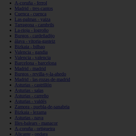
A-coruña - ferrol
Madrid - tres-cantos
Cuenca - cuenca
Las-palmas - yaiza
Tarragona - cambrils
La-rioja - logroño
Burgos - cardeñadijo
álava - vitoria-gasteiz
Bizkaia - bilbao
Valencia - gandia
Valencia - valencia
Barcelona - barcelona
Madrid - madrid
Burgos - revilla-y-la-ahedo
Madrid - las-rozas-de-madrid
Asturias - castrillón
Asturias - salas
Asturias - carreño
Asturias - valdés
Zamora - puebla-de-sanabria
Bizkaia - lezama
Asturias - nava
Illes-balears - manacor
A-coruña - ortigueira
Alicante - ondara