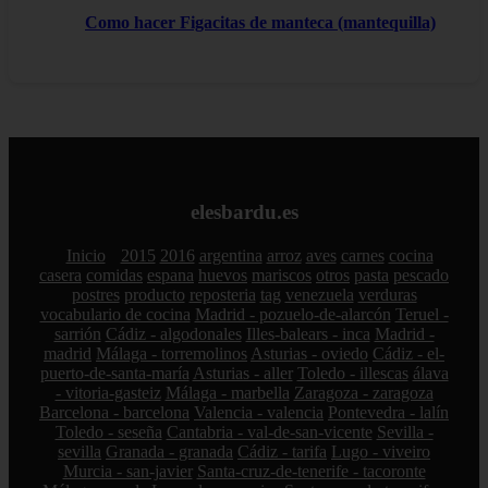
Como hacer Figacitas de manteca (mantequilla)
elesbardu.es
Inicio
2015
2016
argentina
arroz
aves
carnes
cocina
casera
comidas
espana
huevos
mariscos
otros
pasta
pescado
postres
producto
reposteria
tag
venezuela
verduras
vocabulario de cocina
Madrid - pozuelo-de-alarcón
Teruel -
sarrión
Cádiz - algodonales
Illes-balears - inca
Madrid -
madrid
Málaga - torremolinos
Asturias - oviedo
Cádiz - el-
puerto-de-santa-maría
Asturias - aller
Toledo - illescas
álava
- vitoria-gasteiz
Málaga - marbella
Zaragoza - zaragoza
Barcelona - barcelona
Valencia - valencia
Pontevedra - lalín
Toledo - seseña
Cantabria - val-de-san-vicente
Sevilla -
sevilla
Granada - granada
Cádiz - tarifa
Lugo - viveiro
Murcia - san-javier
Santa-cruz-de-tenerife - tacoronte