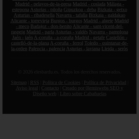
Madrid - pelayos-de-la-presa
Madrid - coslada
Málaga -
estepona
Asturias - piloña
Gipuzkoa - deba
Bizkaia - getxo
Asturias - ribadesella
Navarra - tafalla
Bizkaia - galdakao
Alicante - torrevieja
Burgos - burgos
Madrid - algete
Madrid
- meco
Badajoz - don-benito
Alicante - sant-vicent-del-
raspeig
Madrid - parla
Asturias - valdés
Navarra - pamplona
Jaén - jaén
A-coruña - a-coruña
Madrid - getafe
Castellón -
castelló-de-la-plana
A-coruña - ferrol
Toledo - quintanar-de-
la-orden
Palencia - palencia
Asturias - laviana
Lleida - seròs
© 2026 elesbardu.es. Todos los derechos reservados.
Sitemap
|
RSS
|
Política de Cookies
|
Política de Privacidad
|
Aviso legal
|
Contacto
|
Creado por 0lemiswebs SEO y
Diseño web
|
Libro sobre Cabañuelas