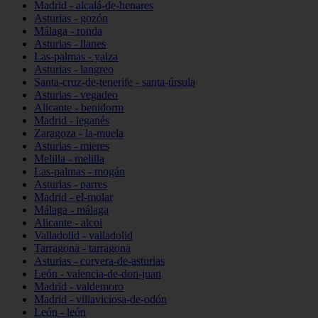
Madrid - alcalá-de-henares
Asturias - gozón
Málaga - ronda
Asturias - llanes
Las-palmas - yaiza
Asturias - langreo
Santa-cruz-de-tenerife - santa-úrsula
Asturias - vegadeo
Alicante - benidorm
Madrid - leganés
Zaragoza - la-muela
Asturias - mieres
Melilla - melilla
Las-palmas - mogán
Asturias - parres
Madrid - el-molar
Málaga - málaga
Alicante - alcoi
Valladolid - valladolid
Tarragona - tarragona
Asturias - corvera-de-asturias
León - valencia-de-don-juan
Madrid - valdemoro
Madrid - villaviciosa-de-odón
León - león