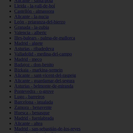
Alicante - santa-pola
Lleida - la-vall-de-boí
Castellón - almassora
Alicante - la-nucia
León - priaranza-del-bierzo
Granada - la-zubia
Valencia - alberic
Illes-balears - palma-de-mallorca
Madrid - algete
Asturias - ribadedeva
Valladolid - medina-del-campo
Madrid - meco
Badajoz - don-benito
Bizkaia - markina-xemein
Alicante - sant-vicent-del-raspeig
Alicante - guardamar-del-segura
Asturias - belmonte-de-miranda
Pontevedra - o-grove
Lugo - barreiros
Barcelona - igualada
Zamora - benavente
Huesca - benasque
Madrid - fuenlabrada
Alicante - altea
Madrid - san-sebastián-de-los-reyes