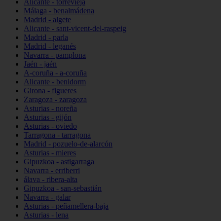
Alicante - torrevieja
Málaga - benalmádena
Madrid - algete
Alicante - sant-vicent-del-raspeig
Madrid - parla
Madrid - leganés
Navarra - pamplona
Jaén - jaén
A-coruña - a-coruña
Alicante - benidorm
Girona - figueres
Zaragoza - zaragoza
Asturias - noreña
Asturias - gijón
Asturias - oviedo
Tarragona - tarragona
Madrid - pozuelo-de-alarcón
Asturias - mieres
Gipuzkoa - astigarraga
Navarra - erriberri
álava - ribera-alta
Gipuzkoa - san-sebastián
Navarra - galar
Asturias - peñamellera-baja
Asturias - lena