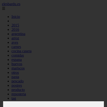
elesbardu.es
☰
Inicio
2015
2016
argentina
arroz
aves
carnes
cocina casera
comidas
espana
huevos
mariscos
otros
pasta
pescado
postres
producto
reposteria
tag
venezuela
verduras