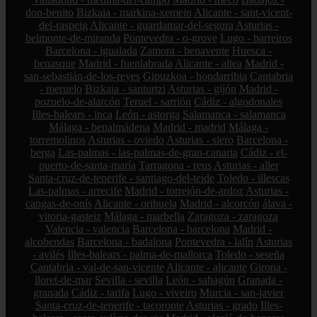
don-benito
Bizkaia - markina-xemein
Alicante - sant-vicent-
del-raspeig
Alicante - guardamar-del-segura
Asturias -
belmonte-de-miranda
Pontevedra - o-grove
Lugo - barreiros
Barcelona - igualada
Zamora - benavente
Huesca -
benasque
Madrid - fuenlabrada
Alicante - altea
Madrid -
san-sebastián-de-los-reyes
Gipuzkoa - hondarribia
Cantabria
- meruelo
Bizkaia - santurtzi
Asturias - gijón
Madrid -
pozuelo-de-alarcón
Teruel - sarrión
Cádiz - algodonales
Illes-balears - inca
León - astorga
Salamanca - salamanca
Málaga - benalmádena
Madrid - madrid
Málaga -
torremolinos
Asturias - oviedo
Asturias - siero
Barcelona -
berga
Las-palmas - las-palmas-de-gran-canaria
Cádiz - el-
puerto-de-santa-maría
Tarragona - reus
Asturias - aller
Santa-cruz-de-tenerife - santiago-del-teide
Toledo - illescas
Las-palmas - arrecife
Madrid - torrejón-de-ardoz
Asturias -
cangas-de-onís
Alicante - orihuela
Madrid - alcorcón
álava -
vitoria-gasteiz
Málaga - marbella
Zaragoza - zaragoza
Valencia - valencia
Barcelona - barcelona
Madrid -
alcobendas
Barcelona - badalona
Pontevedra - lalín
Asturias
- avilés
Illes-balears - palma-de-mallorca
Toledo - seseña
Cantabria - val-de-san-vicente
Alicante - alicante
Girona -
lloret-de-mar
Sevilla - sevilla
León - sahagún
Granada -
granada
Cádiz - tarifa
Lugo - viveiro
Murcia - san-javier
Santa-cruz-de-tenerife - tacoronte
Asturias - grado
Illes-