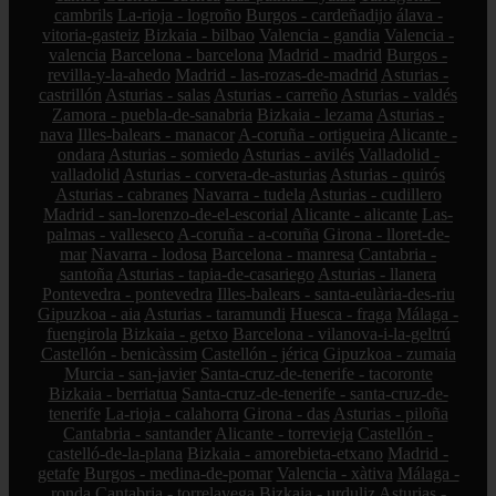
cambrils
La-rioja - logroño
Burgos - cardeñadijo
álava -
vitoria-gasteiz
Bizkaia - bilbao
Valencia - gandia
Valencia -
valencia
Barcelona - barcelona
Madrid - madrid
Burgos -
revilla-y-la-ahedo
Madrid - las-rozas-de-madrid
Asturias -
castrillón
Asturias - salas
Asturias - carreño
Asturias - valdés
Zamora - puebla-de-sanabria
Bizkaia - lezama
Asturias -
nava
Illes-balears - manacor
A-coruña - ortigueira
Alicante -
ondara
Asturias - somiedo
Asturias - avilés
Valladolid -
valladolid
Asturias - corvera-de-asturias
Asturias - quirós
Asturias - cabranes
Navarra - tudela
Asturias - cudillero
Madrid - san-lorenzo-de-el-escorial
Alicante - alicante
Las-
palmas - valleseco
A-coruña - a-coruña
Girona - lloret-de-
mar
Navarra - lodosa
Barcelona - manresa
Cantabria -
santoña
Asturias - tapia-de-casariego
Asturias - llanera
Pontevedra - pontevedra
Illes-balears - santa-eulària-des-riu
Gipuzkoa - aia
Asturias - taramundi
Huesca - fraga
Málaga -
fuengirola
Bizkaia - getxo
Barcelona - vilanova-i-la-geltrú
Castellón - benicàssim
Castellón - jérica
Gipuzkoa - zumaia
Murcia - san-javier
Santa-cruz-de-tenerife - tacoronte
Bizkaia - berriatua
Santa-cruz-de-tenerife - santa-cruz-de-
tenerife
La-rioja - calahorra
Girona - das
Asturias - piloña
Cantabria - santander
Alicante - torrevieja
Castellón -
castelló-de-la-plana
Bizkaia - amorebieta-etxano
Madrid -
getafe
Burgos - medina-de-pomar
Valencia - xàtiva
Málaga -
ronda
Cantabria - torrelavega
Bizkaia - urduliz
Asturias -