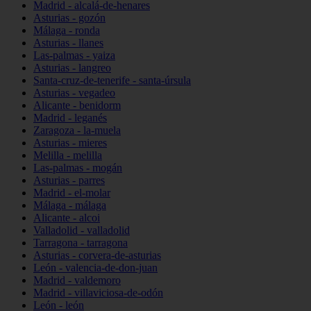
Madrid - alcalá-de-henares
Asturias - gozón
Málaga - ronda
Asturias - llanes
Las-palmas - yaiza
Asturias - langreo
Santa-cruz-de-tenerife - santa-úrsula
Asturias - vegadeo
Alicante - benidorm
Madrid - leganés
Zaragoza - la-muela
Asturias - mieres
Melilla - melilla
Las-palmas - mogán
Asturias - parres
Madrid - el-molar
Málaga - málaga
Alicante - alcoi
Valladolid - valladolid
Tarragona - tarragona
Asturias - corvera-de-asturias
León - valencia-de-don-juan
Madrid - valdemoro
Madrid - villaviciosa-de-odón
León - león