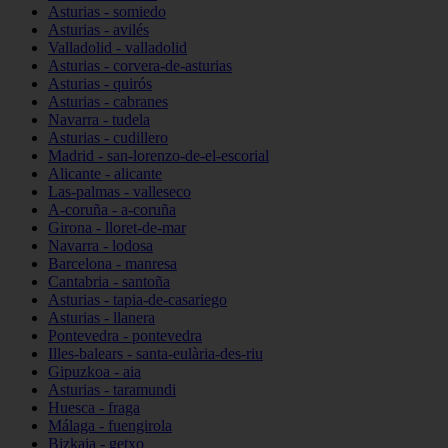
Asturias - somiedo
Asturias - avilés
Valladolid - valladolid
Asturias - corvera-de-asturias
Asturias - quirós
Asturias - cabranes
Navarra - tudela
Asturias - cudillero
Madrid - san-lorenzo-de-el-escorial
Alicante - alicante
Las-palmas - valleseco
A-coruña - a-coruña
Girona - lloret-de-mar
Navarra - lodosa
Barcelona - manresa
Cantabria - santoña
Asturias - tapia-de-casariego
Asturias - llanera
Pontevedra - pontevedra
Illes-balears - santa-eulària-des-riu
Gipuzkoa - aia
Asturias - taramundi
Huesca - fraga
Málaga - fuengirola
Bizkaia - getxo