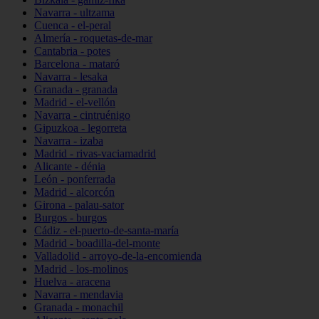
Navarra - ultzama
Cuenca - el-peral
Almería - roquetas-de-mar
Cantabria - potes
Barcelona - mataró
Navarra - lesaka
Granada - granada
Madrid - el-vellón
Navarra - cintruénigo
Gipuzkoa - legorreta
Navarra - izaba
Madrid - rivas-vaciamadrid
Alicante - dénia
León - ponferrada
Madrid - alcorcón
Girona - palau-sator
Burgos - burgos
Cádiz - el-puerto-de-santa-maría
Madrid - boadilla-del-monte
Valladolid - arroyo-de-la-encomienda
Madrid - los-molinos
Huelva - aracena
Navarra - mendavia
Granada - monachil