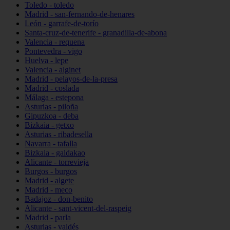
Toledo - toledo
Madrid - san-fernando-de-henares
León - garrafe-de-torío
Santa-cruz-de-tenerife - granadilla-de-abona
Valencia - requena
Pontevedra - vigo
Huelva - lepe
Valencia - alginet
Madrid - pelayos-de-la-presa
Madrid - coslada
Málaga - estepona
Asturias - piloña
Gipuzkoa - deba
Bizkaia - getxo
Asturias - ribadesella
Navarra - tafalla
Bizkaia - galdakao
Alicante - torrevieja
Burgos - burgos
Madrid - algete
Madrid - meco
Badajoz - don-benito
Alicante - sant-vicent-del-raspeig
Madrid - parla
Asturias - valdés