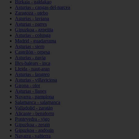
Bizkaia - galdakao
Asturias - cangas-del-narcea
Zaragoza - utebo
Asturias - laviana
Asturias - parres
Gipuzkoa - azpeitia
Asturias - colunga
Madrid - guadarrama
Asturias - siero
Castellón - orpesa
Asturias - navia
Illes-balears - inca
Lleida - naut-aran
Asturias - langreo
Asturias - villaviciosa
Girona - olot
Asturias - llanes
Navarra - pamplona
Salamanca - salamanca
Valladolid - zaratán
Alicante - benidorm
Pontevedra - vigo
Gipuzkoa - zerain
Gipuzkoa - andoain
Navarra - valtierra