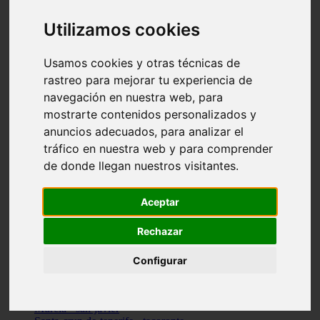
vocabulario de cocina
Madrid - pozuelo-de-alarcón
Utilizamos cookies
Teruel - sarrión
Cádiz - algodonales
Usamos cookies y otras técnicas de
Illes-balears - inca
Madrid - madrid
rastreo para mejorar tu experiencia de
Málaga - torremolinos
navegación en nuestra web, para
Asturias - oviedo
mostrarte contenidos personalizados y
Cádiz - el-puerto-de-santa-maría
Asturias - aller
anuncios adecuados, para analizar el
Toledo - illescas
tráfico en nuestra web y para comprender
álava - vitoria-gasteiz
de donde llegan nuestros visitantes.
Málaga - marbella
Zaragoza - zaragoza
Barcelona - barcelona
Aceptar
Valencia - valencia
Pontevedra - lalín
Toledo - seseña
Rechazar
Cantabria - val-de-san-vicente
Sevilla - sevilla
Configurar
Granada - granada
Cádiz - tarifa
Lugo - viveiro
Murcia - san-javier