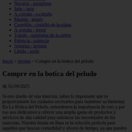
Navarra - pamplona
Jaén - jaén
A-coruña - a-coruña
Madrid - getafe
Castellón - castelló-de-la-plana
A-coruña - ferrol
Toledo - quintanar-de-la-orden
Palencia - palencia
Asturias - laviana
Lleida - seròs
Inicio
>
recetas
>
Compre en la botica del peludo
Compre en la botica del peludo
📅 01/09/2025
Si eres dueño de una mascota, sabes lo importante que es
proporcionarle los cuidados necesarios para mantener su bienestar.
En La Botica del Peludo, entendemos la importancia de esto y por
eso nos dedicamos a ofrecer una amplia gama de productos y
servicios de alta calidad para satisfacer las necesidades de tus
mascotas. Nuestra tienda en línea es la solución perfecta para
aquellos que buscan comodidad y ahorro de tiempo, ya que puedes