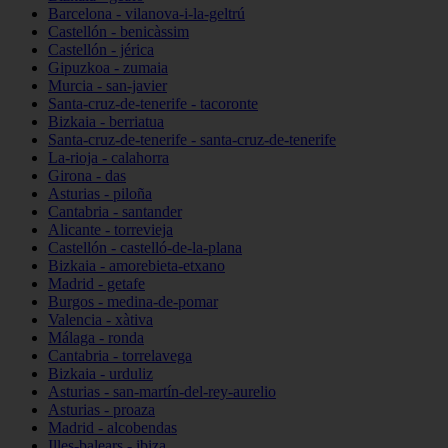
Barcelona - vilanova-i-la-geltrú
Castellón - benicàssim
Castellón - jérica
Gipuzkoa - zumaia
Murcia - san-javier
Santa-cruz-de-tenerife - tacoronte
Bizkaia - berriatua
Santa-cruz-de-tenerife - santa-cruz-de-tenerife
La-rioja - calahorra
Girona - das
Asturias - piloña
Cantabria - santander
Alicante - torrevieja
Castellón - castelló-de-la-plana
Bizkaia - amorebieta-etxano
Madrid - getafe
Burgos - medina-de-pomar
Valencia - xàtiva
Málaga - ronda
Cantabria - torrelavega
Bizkaia - urduliz
Asturias - san-martín-del-rey-aurelio
Asturias - proaza
Madrid - alcobendas
Illes-balears - ibiza