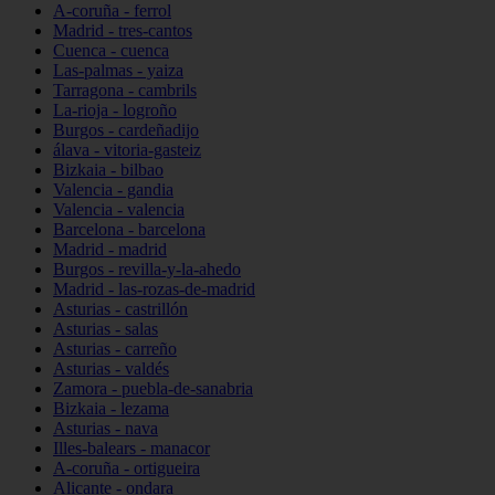
A-coruña - ferrol
Madrid - tres-cantos
Cuenca - cuenca
Las-palmas - yaiza
Tarragona - cambrils
La-rioja - logroño
Burgos - cardeñadijo
álava - vitoria-gasteiz
Bizkaia - bilbao
Valencia - gandia
Valencia - valencia
Barcelona - barcelona
Madrid - madrid
Burgos - revilla-y-la-ahedo
Madrid - las-rozas-de-madrid
Asturias - castrillón
Asturias - salas
Asturias - carreño
Asturias - valdés
Zamora - puebla-de-sanabria
Bizkaia - lezama
Asturias - nava
Illes-balears - manacor
A-coruña - ortigueira
Alicante - ondara