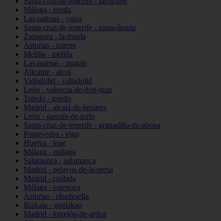
Santa-cruz-de-tenerife - tacoronte
Málaga - ronda
Las-palmas - yaiza
Santa-cruz-de-tenerife - santa-úrsula
Zaragoza - la-muela
Asturias - mieres
Melilla - melilla
Las-palmas - mogán
Alicante - alcoi
Valladolid - valladolid
León - valencia-de-don-juan
Toledo - toledo
Madrid - alcalá-de-henares
León - garrafe-de-torío
Santa-cruz-de-tenerife - granadilla-de-abona
Pontevedra - vigo
Huelva - lepe
Málaga - málaga
Salamanca - salamanca
Madrid - pelayos-de-la-presa
Madrid - coslada
Málaga - estepona
Asturias - ribadesella
Bizkaia - galdakao
Madrid - torrejón-de-ardoz