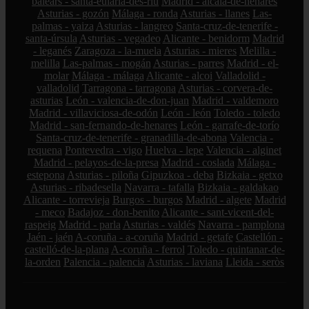
balears - santa-eulària-des-riu
Madrid - alcalá-de-henares
Asturias - gozón
Málaga - ronda
Asturias - llanes
Las-
palmas - yaiza
Asturias - langreo
Santa-cruz-de-tenerife -
santa-úrsula
Asturias - vegadeo
Alicante - benidorm
Madrid
- leganés
Zaragoza - la-muela
Asturias - mieres
Melilla -
melilla
Las-palmas - mogán
Asturias - parres
Madrid - el-
molar
Málaga - málaga
Alicante - alcoi
Valladolid -
valladolid
Tarragona - tarragona
Asturias - corvera-de-
asturias
León - valencia-de-don-juan
Madrid - valdemoro
Madrid - villaviciosa-de-odón
León - león
Toledo - toledo
Madrid - san-fernando-de-henares
León - garrafe-de-torío
Santa-cruz-de-tenerife - granadilla-de-abona
Valencia -
requena
Pontevedra - vigo
Huelva - lepe
Valencia - alginet
Madrid - pelayos-de-la-presa
Madrid - coslada
Málaga -
estepona
Asturias - piloña
Gipuzkoa - deba
Bizkaia - getxo
Asturias - ribadesella
Navarra - tafalla
Bizkaia - galdakao
Alicante - torrevieja
Burgos - burgos
Madrid - algete
Madrid
- meco
Badajoz - don-benito
Alicante - sant-vicent-del-
raspeig
Madrid - parla
Asturias - valdés
Navarra - pamplona
Jaén - jaén
A-coruña - a-coruña
Madrid - getafe
Castellón -
castelló-de-la-plana
A-coruña - ferrol
Toledo - quintanar-de-
la-orden
Palencia - palencia
Asturias - laviana
Lleida - seròs