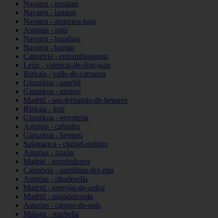
Navarra - gesalatz
Navarra - larraun
Navarra - abaurrea-baja
Asturias - onís
Navarra - barañain
Navarra - baztan
Cantabria - entrambasaguas
León - valencia-de-don-juan
Bizkaia - valle-de-carranza
Gipuzkoa - usurbil
Gipuzkoa - urnieta
Madrid - san-fernando-de-henares
Bizkaia - loiu
Gipuzkoa - errenteria
Asturias - cabrales
Gipuzkoa - hernani
Salamanca - ciudad-rodrigo
Asturias - gozón
Madrid - torrelodones
Cantabria - santillana-del-mar
Asturias - ribadesella
Madrid - torrejón-de-ardoz
Madrid - majadahonda
Asturias - cangas-de-onís
Málaga - marbella