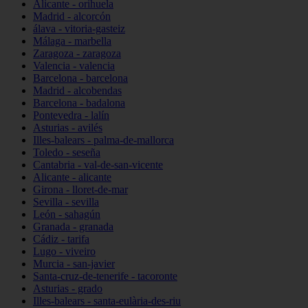
Alicante - orihuela
Madrid - alcorcón
álava - vitoria-gasteiz
Málaga - marbella
Zaragoza - zaragoza
Valencia - valencia
Barcelona - barcelona
Madrid - alcobendas
Barcelona - badalona
Pontevedra - lalín
Asturias - avilés
Illes-balears - palma-de-mallorca
Toledo - seseña
Cantabria - val-de-san-vicente
Alicante - alicante
Girona - lloret-de-mar
Sevilla - sevilla
León - sahagún
Granada - granada
Cádiz - tarifa
Lugo - viveiro
Murcia - san-javier
Santa-cruz-de-tenerife - tacoronte
Asturias - grado
Illes-balears - santa-eulària-des-riu