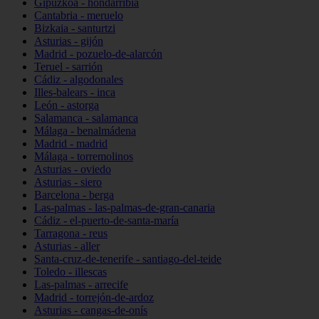
Gipuzkoa - hondarribia
Cantabria - meruelo
Bizkaia - santurtzi
Asturias - gijón
Madrid - pozuelo-de-alarcón
Teruel - sarrión
Cádiz - algodonales
Illes-balears - inca
León - astorga
Salamanca - salamanca
Málaga - benalmádena
Madrid - madrid
Málaga - torremolinos
Asturias - oviedo
Asturias - siero
Barcelona - berga
Las-palmas - las-palmas-de-gran-canaria
Cádiz - el-puerto-de-santa-maría
Tarragona - reus
Asturias - aller
Santa-cruz-de-tenerife - santiago-del-teide
Toledo - illescas
Las-palmas - arrecife
Madrid - torrejón-de-ardoz
Asturias - cangas-de-onís