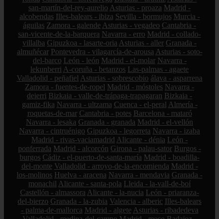
san-martín-del-rey-aurelio
Asturias - proaza
Madrid -
alcobendas
Illes-balears - ibiza
Sevilla - bormujos
Murcia -
águilas
Zamora - galende
Asturias - vegadeo
Cantabria -
san-vicente-de-la-barquera
Navarra - erro
Madrid - collado-
villalba
Gipuzkoa - lasarte-oria
Asturias - aller
Granada -
almuñécar
Pontevedra - vilagarcía-de-arousa
Asturias - soto-
del-barco
León - león
Madrid - el-molar
Navarra -
lekunberri
A-coruña - betanzos
Las-palmas - agaete
Valladolid - peñafiel
Asturias - sobrescobio
álava - asparrena
Zamora - fuentes-de-ropel
Madrid - móstoles
Navarra -
deierri
Bizkaia - valle-de-trápaga-trapagaran
Bizkaia -
gamiz-fika
Navarra - ultzama
Cuenca - el-peral
Almería -
roquetas-de-mar
Cantabria - potes
Barcelona - mataró
Navarra - lesaka
Granada - granada
Madrid - el-vellón
Navarra - cintruénigo
Gipuzkoa - legorreta
Navarra - izaba
Madrid - rivas-vaciamadrid
Alicante - dénia
León -
ponferrada
Madrid - alcorcón
Girona - palau-sator
Burgos -
burgos
Cádiz - el-puerto-de-santa-maría
Madrid - boadilla-
del-monte
Valladolid - arroyo-de-la-encomienda
Madrid -
los-molinos
Huelva - aracena
Navarra - mendavia
Granada -
monachil
Alicante - santa-pola
Lleida - la-vall-de-boí
Castellón - almassora
Alicante - la-nucia
León - priaranza-
del-bierzo
Granada - la-zubia
Valencia - alberic
Illes-balears
- palma-de-mallorca
Madrid - algete
Asturias - ribadedeva
Valladolid - medina-del-campo
Madrid - meco
Badajoz -