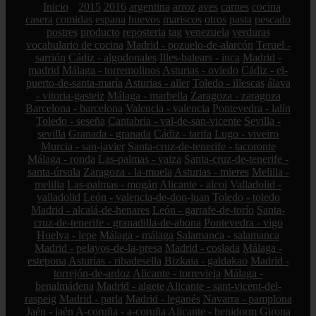
Inicio
2015
2016
argentina
arroz
aves
carnes
cocina
casera
comidas
espana
huevos
mariscos
otros
pasta
pescado
postres
producto
reposteria
tag
venezuela
verduras
vocabulario de cocina
Madrid - pozuelo-de-alarcón
Teruel -
sarrión
Cádiz - algodonales
Illes-balears - inca
Madrid -
madrid
Málaga - torremolinos
Asturias - oviedo
Cádiz - el-
puerto-de-santa-maría
Asturias - aller
Toledo - illescas
álava
- vitoria-gasteiz
Málaga - marbella
Zaragoza - zaragoza
Barcelona - barcelona
Valencia - valencia
Pontevedra - lalín
Toledo - seseña
Cantabria - val-de-san-vicente
Sevilla -
sevilla
Granada - granada
Cádiz - tarifa
Lugo - viveiro
Murcia - san-javier
Santa-cruz-de-tenerife - tacoronte
Málaga - ronda
Las-palmas - yaiza
Santa-cruz-de-tenerife -
santa-úrsula
Zaragoza - la-muela
Asturias - mieres
Melilla -
melilla
Las-palmas - mogán
Alicante - alcoi
Valladolid -
valladolid
León - valencia-de-don-juan
Toledo - toledo
Madrid - alcalá-de-henares
León - garrafe-de-torío
Santa-
cruz-de-tenerife - granadilla-de-abona
Pontevedra - vigo
Huelva - lepe
Málaga - málaga
Salamanca - salamanca
Madrid - pelayos-de-la-presa
Madrid - coslada
Málaga -
estepona
Asturias - ribadesella
Bizkaia - galdakao
Madrid -
torrejón-de-ardoz
Alicante - torrevieja
Málaga -
benalmádena
Madrid - algete
Alicante - sant-vicent-del-
raspeig
Madrid - parla
Madrid - leganés
Navarra - pamplona
Jaén - jaén
A-coruña - a-coruña
Alicante - benidorm
Girona