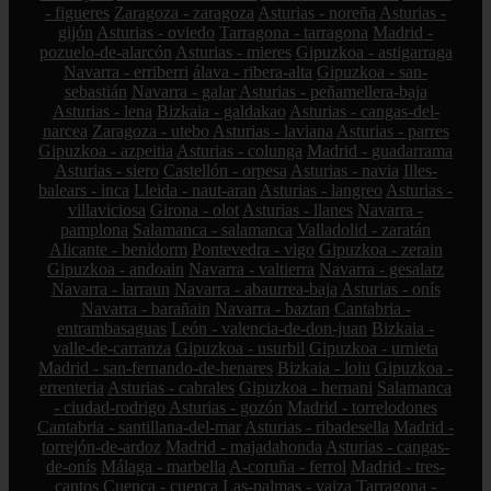
- figueres
Zaragoza - zaragoza
Asturias - noreña
Asturias -
gijón
Asturias - oviedo
Tarragona - tarragona
Madrid -
pozuelo-de-alarcón
Asturias - mieres
Gipuzkoa - astigarraga
Navarra - erriberri
álava - ribera-alta
Gipuzkoa - san-
sebastián
Navarra - galar
Asturias - peñamellera-baja
Asturias - lena
Bizkaia - galdakao
Asturias - cangas-del-
narcea
Zaragoza - utebo
Asturias - laviana
Asturias - parres
Gipuzkoa - azpeitia
Asturias - colunga
Madrid - guadarrama
Asturias - siero
Castellón - orpesa
Asturias - navia
Illes-
balears - inca
Lleida - naut-aran
Asturias - langreo
Asturias -
villaviciosa
Girona - olot
Asturias - llanes
Navarra -
pamplona
Salamanca - salamanca
Valladolid - zaratán
Alicante - benidorm
Pontevedra - vigo
Gipuzkoa - zerain
Gipuzkoa - andoain
Navarra - valtierra
Navarra - gesalatz
Navarra - larraun
Navarra - abaurrea-baja
Asturias - onís
Navarra - barañain
Navarra - baztan
Cantabria -
entrambasaguas
León - valencia-de-don-juan
Bizkaia -
valle-de-carranza
Gipuzkoa - usurbil
Gipuzkoa - urnieta
Madrid - san-fernando-de-henares
Bizkaia - loiu
Gipuzkoa -
errenteria
Asturias - cabrales
Gipuzkoa - hernani
Salamanca
- ciudad-rodrigo
Asturias - gozón
Madrid - torrelodones
Cantabria - santillana-del-mar
Asturias - ribadesella
Madrid -
torrejón-de-ardoz
Madrid - majadahonda
Asturias - cangas-
de-onís
Málaga - marbella
A-coruña - ferrol
Madrid - tres-
cantos
Cuenca - cuenca
Las-palmas - yaiza
Tarragona -