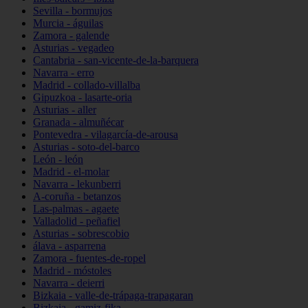
Sevilla - bormujos
Murcia - águilas
Zamora - galende
Asturias - vegadeo
Cantabria - san-vicente-de-la-barquera
Navarra - erro
Madrid - collado-villalba
Gipuzkoa - lasarte-oria
Asturias - aller
Granada - almuñécar
Pontevedra - vilagarcía-de-arousa
Asturias - soto-del-barco
León - león
Madrid - el-molar
Navarra - lekunberri
A-coruña - betanzos
Las-palmas - agaete
Valladolid - peñafiel
Asturias - sobrescobio
álava - asparrena
Zamora - fuentes-de-ropel
Madrid - móstoles
Navarra - deierri
Bizkaia - valle-de-trápaga-trapagaran
Bizkaia - gamiz-fika