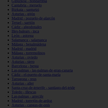
Gipuzkoa - hondarribia
Cantabria - meruelo
Bizkaia - santurtzi
Asturias - gijón
Madrid - pozuelo-de-alarcón
Teruel - sarrión
Cádiz - algodonales
Illes-balears - inca
León - astorga
Salamanca - salamanca
Málaga - benalmádena
Madrid - madrid
Málaga - torremolinos
Asturias - oviedo
Asturias - siero
Barcelona - berga
Las-palmas - las-palmas-de-gran-canaria
Cádiz - el-puerto-de-santa-maría
Tarragona - reus
Asturias - aller
Santa-cruz-de-tenerife - santiago-del-teide
Toledo - illescas
Las-palmas - arrecife
Madrid - torrejón-de-ardoz
Asturias - cangas-de-onís