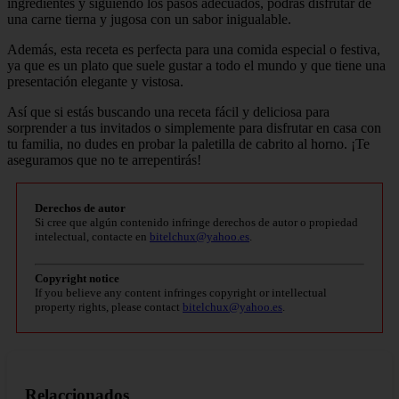
ingredientes y siguiendo los pasos adecuados, podrás disfrutar de
una carne tierna y jugosa con un sabor inigualable.
Además, esta receta es perfecta para una comida especial o festiva,
ya que es un plato que suele gustar a todo el mundo y que tiene una
presentación elegante y vistosa.
Así que si estás buscando una receta fácil y deliciosa para
sorprender a tus invitados o simplemente para disfrutar en casa con
tu familia, no dudes en probar la paletilla de cabrito al horno. ¡Te
aseguramos que no te arrepentirás!
Derechos de autor
Si cree que algún contenido infringe derechos de autor o propiedad
intelectual, contacte en
bitelchux@yahoo.es
.
Copyright notice
If you believe any content infringes copyright or intellectual
property rights, please contact
bitelchux@yahoo.es
.
Relaccionados