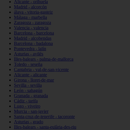
Alicante - orihuela
Madrid - alcorcón
álava - vitoria-gasteiz
Málaga - marbella
Zaragoza - zaragoza
Valencia - valencia
Barcelona - barcelona
Madrid - alcobendas
Barcelona - badalona
Pontevedra - lalín
Asturias - avilés
Illes-balears - palma-de-mallorca
Toledo - seseña
Cantabria - val-de-san-vicente
Alicante - alicante
Girona - lloret-de-mar
Sevilla - sevilla
León - sahagún
Granada - granada
Cádiz - tarifa
Lugo - viveiro
Murcia - san-javier
Santa-cruz-de-tenerife - tacoronte
Asturias - grado
Illes-balears - santa-eulària-des-riu