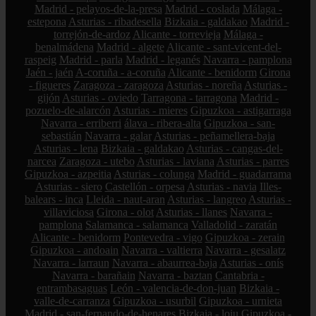
Madrid - pelayos-de-la-presa
Madrid - coslada
Málaga -
estepona
Asturias - ribadesella
Bizkaia - galdakao
Madrid -
torrejón-de-ardoz
Alicante - torrevieja
Málaga -
benalmádena
Madrid - algete
Alicante - sant-vicent-del-
raspeig
Madrid - parla
Madrid - leganés
Navarra - pamplona
Jaén - jaén
A-coruña - a-coruña
Alicante - benidorm
Girona
- figueres
Zaragoza - zaragoza
Asturias - noreña
Asturias -
gijón
Asturias - oviedo
Tarragona - tarragona
Madrid -
pozuelo-de-alarcón
Asturias - mieres
Gipuzkoa - astigarraga
Navarra - erriberri
álava - ribera-alta
Gipuzkoa - san-
sebastián
Navarra - galar
Asturias - peñamellera-baja
Asturias - lena
Bizkaia - galdakao
Asturias - cangas-del-
narcea
Zaragoza - utebo
Asturias - laviana
Asturias - parres
Gipuzkoa - azpeitia
Asturias - colunga
Madrid - guadarrama
Asturias - siero
Castellón - orpesa
Asturias - navia
Illes-
balears - inca
Lleida - naut-aran
Asturias - langreo
Asturias -
villaviciosa
Girona - olot
Asturias - llanes
Navarra -
pamplona
Salamanca - salamanca
Valladolid - zaratán
Alicante - benidorm
Pontevedra - vigo
Gipuzkoa - zerain
Gipuzkoa - andoain
Navarra - valtierra
Navarra - gesalatz
Navarra - larraun
Navarra - abaurrea-baja
Asturias - onís
Navarra - barañain
Navarra - baztan
Cantabria -
entrambasaguas
León - valencia-de-don-juan
Bizkaia -
valle-de-carranza
Gipuzkoa - usurbil
Gipuzkoa - urnieta
Madrid - san-fernando-de-henares
Bizkaia - loiu
Gipuzkoa -