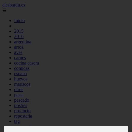
elesbardu.es
☰
Inicio
2015
2016
argentina
arroz
aves
carnes
cocina casera
comidas
espana
huevos
mariscos
otros
pasta
pescado
postres
producto
reposteria
tag
venezuela
verduras