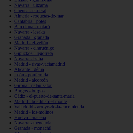
Navarra - ultzama
Cuenca - el-peral
Almería - roquetas-de-mar
Cantabria - potes
Barcelona - mataró
Navarra - lesaka
Granada - granada
Madrid - el-vellón
Navarra - cintruénigo
Gipuzkoa - legorreta
Navarra - izaba
Madrid - rivas-vaciamadrid
Alicante - dénia
León - ponferrada
Madrid - alcorcón
Girona - palau-sator
Burgos - burgos
Cádiz - el-puerto-de-santa-maría
Madrid - boadilla-del-monte
Valladolid - arroyo-de-la-encomienda
Madrid - los-molinos
Huelva - aracena
Navarra - mendavia
Granada - monachil