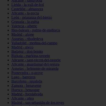
Alicante - santa-pola
Lleida - la-vall-de-boí
Castellón - almassora
Alicante - la-nucia
León - priaranza-del-bierzo
Granada - la-zubia
Valencia - alberic
Illes-balears - palma-de-mallorca
Madrid - algete
Asturias - ribadedeva
Valladolid - medina-del-campo
Madrid - meco
Badajoz - don-benito
Bizkaia - markina-xemein
Alicante - sant-vicent-del-raspeig
Alicante - guardamar-del-segura
Asturias - belmonte-de-miranda
Pontevedra - o-grove
Lugo - barreiros
Barcelona - igualada
Zamora - benavente
Huesca - benasque
Madrid - fuenlabrada
Alicante - altea
Madrid - san-sebastián-de-los-reyes