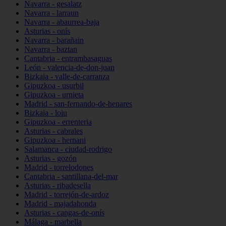
Navarra - gesalatz
Navarra - larraun
Navarra - abaurrea-baja
Asturias - onís
Navarra - barañain
Navarra - baztan
Cantabria - entrambasaguas
León - valencia-de-don-juan
Bizkaia - valle-de-carranza
Gipuzkoa - usurbil
Gipuzkoa - urnieta
Madrid - san-fernando-de-henares
Bizkaia - loiu
Gipuzkoa - errenteria
Asturias - cabrales
Gipuzkoa - hernani
Salamanca - ciudad-rodrigo
Asturias - gozón
Madrid - torrelodones
Cantabria - santillana-del-mar
Asturias - ribadesella
Madrid - torrejón-de-ardoz
Madrid - majadahonda
Asturias - cangas-de-onís
Málaga - marbella