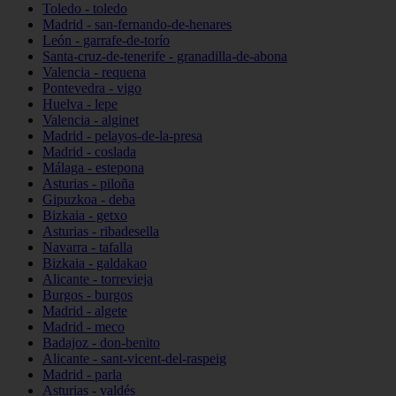
Toledo - toledo
Madrid - san-fernando-de-henares
León - garrafe-de-torío
Santa-cruz-de-tenerife - granadilla-de-abona
Valencia - requena
Pontevedra - vigo
Huelva - lepe
Valencia - alginet
Madrid - pelayos-de-la-presa
Madrid - coslada
Málaga - estepona
Asturias - piloña
Gipuzkoa - deba
Bizkaia - getxo
Asturias - ribadesella
Navarra - tafalla
Bizkaia - galdakao
Alicante - torrevieja
Burgos - burgos
Madrid - algete
Madrid - meco
Badajoz - don-benito
Alicante - sant-vicent-del-raspeig
Madrid - parla
Asturias - valdés