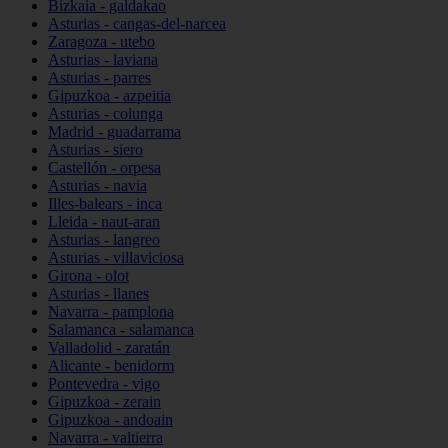
Bizkaia - galdakao
Asturias - cangas-del-narcea
Zaragoza - utebo
Asturias - laviana
Asturias - parres
Gipuzkoa - azpeitia
Asturias - colunga
Madrid - guadarrama
Asturias - siero
Castellón - orpesa
Asturias - navia
Illes-balears - inca
Lleida - naut-aran
Asturias - langreo
Asturias - villaviciosa
Girona - olot
Asturias - llanes
Navarra - pamplona
Salamanca - salamanca
Valladolid - zaratán
Alicante - benidorm
Pontevedra - vigo
Gipuzkoa - zerain
Gipuzkoa - andoain
Navarra - valtierra