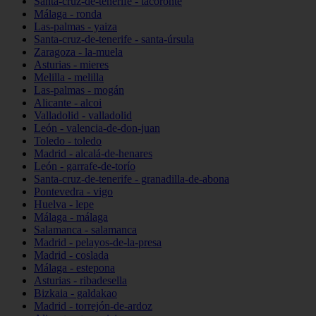
Santa-cruz-de-tenerife - tacoronte
Málaga - ronda
Las-palmas - yaiza
Santa-cruz-de-tenerife - santa-úrsula
Zaragoza - la-muela
Asturias - mieres
Melilla - melilla
Las-palmas - mogán
Alicante - alcoi
Valladolid - valladolid
León - valencia-de-don-juan
Toledo - toledo
Madrid - alcalá-de-henares
León - garrafe-de-torío
Santa-cruz-de-tenerife - granadilla-de-abona
Pontevedra - vigo
Huelva - lepe
Málaga - málaga
Salamanca - salamanca
Madrid - pelayos-de-la-presa
Madrid - coslada
Málaga - estepona
Asturias - ribadesella
Bizkaia - galdakao
Madrid - torrejón-de-ardoz