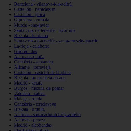
Barcelona - vilanova-i-la-geltrú
Castellón - benicàssim
Castellón - jérica
Gipuzkoa - zumaia
Murcia - san-javier
Santa-cruz-de-tenerife - tacoronte
Bizkaia - berriatua
Santa-cruz-de-tenerife - santa-cruz-de-tenerife
La-rioja - calahorra
Girona - das
Asturias - piloña
Cantabria - santander
Alicante - torrevieja
Castellón - castelló-de-la-plana
Bizkaia - amorebieta-etxano
Madrid - getafe
Burgos - medina-de-pomar
Valencia - xàtiva
Málaga - ronda
Cantabria - torrelavega
Bizkaia - urduliz
Asturias - san-martín-del-rey-aurelio
Asturias - proaza
Madrid - alcobendas
Illes-balears - ibiza