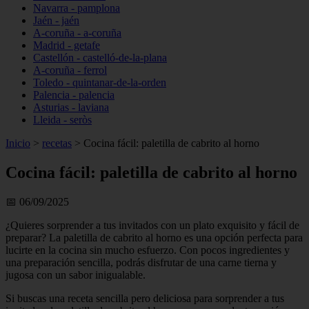
Navarra - pamplona
Jaén - jaén
A-coruña - a-coruña
Madrid - getafe
Castellón - castelló-de-la-plana
A-coruña - ferrol
Toledo - quintanar-de-la-orden
Palencia - palencia
Asturias - laviana
Lleida - seròs
Inicio
>
recetas
>
Cocina fácil: paletilla de cabrito al horno
Cocina fácil: paletilla de cabrito al horno
📅 06/09/2025
¿Quieres sorprender a tus invitados con un plato exquisito y fácil de
preparar? La paletilla de cabrito al horno es una opción perfecta para
lucirte en la cocina sin mucho esfuerzo. Con pocos ingredientes y
una preparación sencilla, podrás disfrutar de una carne tierna y
jugosa con un sabor inigualable.
Si buscas una receta sencilla pero deliciosa para sorprender a tus