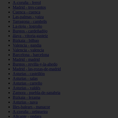
A-coruña - ferrol
Madrid - tres-cantos
Cuenca - cuenca
Las-palmas - yaiza
Tarragona - cambrils
La-rioja - logroño
Burgos - cardeñadijo
álava - vitoria-gasteiz
Bizkaia - bilbao
Valencia - gandia
Valencia - valencia
Barcelona - barcelona
Madrid - madrid
Burgos - revilla-y-la-ahedo
Madrid - las-rozas-de-madrid
Asturias - castrillón
Asturias - salas
Asturias - carreño
Asturias - valdés
Zamora - puebla-de-sanabria
Bizkaia - lezama
Asturias - nava
Illes-balears - manacor
A-coruña - ortigueira
Alicante - ondara