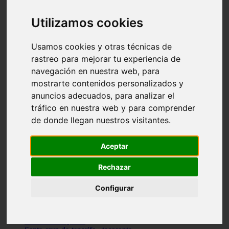
vocabulario de cocina
Madrid - pozuelo-de-alarcón
Utilizamos cookies
Teruel - sarrión
Cádiz - algodonales
Illes-balears - inca
Usamos cookies y otras técnicas de
Madrid - madrid
rastreo para mejorar tu experiencia de
Málaga - torremolinos
navegación en nuestra web, para
Asturias - oviedo
Cádiz - el-puerto-de-santa-maría
mostrarte contenidos personalizados y
Asturias - aller
anuncios adecuados, para analizar el
Toledo - illescas
tráfico en nuestra web y para comprender
álava - vitoria-gasteiz
Málaga - marbella
de donde llegan nuestros visitantes.
Zaragoza - zaragoza
Barcelona - barcelona
Aceptar
Valencia - valencia
Pontevedra - lalín
Toledo - seseña
Rechazar
Cantabria - val-de-san-vicente
Sevilla - sevilla
Configurar
Granada - granada
Cádiz - tarifa
Lugo - viveiro
Murcia - san-javier