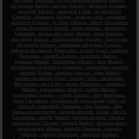
del-monte
Valladolid - arroyo-de-la-encomienda
Madrid -
los-molinos
Huelva - aracena
Navarra - mendavia
Granada -
monachil
Alicante - santa-pola
Lleida - la-vall-de-boí
Castellón - almassora
Alicante - la-nucia
León - priaranza-
del-bierzo
Granada - la-zubia
Valencia - alberic
Illes-balears
- palma-de-mallorca
Madrid - algete
Asturias - ribadedeva
Valladolid - medina-del-campo
Madrid - meco
Badajoz -
don-benito
Bizkaia - markina-xemein
Alicante - sant-vicent-
del-raspeig
Alicante - guardamar-del-segura
Asturias -
belmonte-de-miranda
Pontevedra - o-grove
Lugo - barreiros
Barcelona - igualada
Zamora - benavente
Huesca -
benasque
Madrid - fuenlabrada
Alicante - altea
Madrid -
san-sebastián-de-los-reyes
Gipuzkoa - hondarribia
Cantabria
- meruelo
Bizkaia - santurtzi
Asturias - gijón
Madrid -
pozuelo-de-alarcón
Teruel - sarrión
Cádiz - algodonales
Illes-balears - inca
León - astorga
Salamanca - salamanca
Málaga - benalmádena
Madrid - madrid
Málaga -
torremolinos
Asturias - oviedo
Asturias - siero
Barcelona -
berga
Las-palmas - las-palmas-de-gran-canaria
Cádiz - el-
puerto-de-santa-maría
Tarragona - reus
Asturias - aller
Santa-cruz-de-tenerife - santiago-del-teide
Toledo - illescas
Las-palmas - arrecife
Madrid - torrejón-de-ardoz
Asturias -
cangas-de-onís
Alicante - orihuela
Madrid - alcorcón
álava -
vitoria-gasteiz
Málaga - marbella
Zaragoza - zaragoza
Valencia - valencia
Barcelona - barcelona
Madrid -