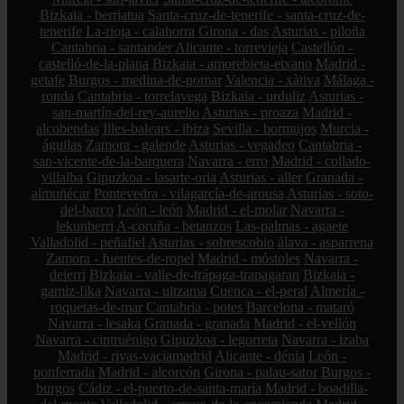
Bizkaia - berriatua
Santa-cruz-de-tenerife - santa-cruz-de-
tenerife
La-rioja - calahorra
Girona - das
Asturias - piloña
Cantabria - santander
Alicante - torrevieja
Castellón -
castelló-de-la-plana
Bizkaia - amorebieta-etxano
Madrid -
getafe
Burgos - medina-de-pomar
Valencia - xàtiva
Málaga -
ronda
Cantabria - torrelavega
Bizkaia - urduliz
Asturias -
san-martín-del-rey-aurelio
Asturias - proaza
Madrid -
alcobendas
Illes-balears - ibiza
Sevilla - bormujos
Murcia -
águilas
Zamora - galende
Asturias - vegadeo
Cantabria -
san-vicente-de-la-barquera
Navarra - erro
Madrid - collado-
villalba
Gipuzkoa - lasarte-oria
Asturias - aller
Granada -
almuñécar
Pontevedra - vilagarcía-de-arousa
Asturias - soto-
del-barco
León - león
Madrid - el-molar
Navarra -
lekunberri
A-coruña - betanzos
Las-palmas - agaete
Valladolid - peñafiel
Asturias - sobrescobio
álava - asparrena
Zamora - fuentes-de-ropel
Madrid - móstoles
Navarra -
deierri
Bizkaia - valle-de-trápaga-trapagaran
Bizkaia -
gamiz-fika
Navarra - ultzama
Cuenca - el-peral
Almería -
roquetas-de-mar
Cantabria - potes
Barcelona - mataró
Navarra - lesaka
Granada - granada
Madrid - el-vellón
Navarra - cintruénigo
Gipuzkoa - legorreta
Navarra - izaba
Madrid - rivas-vaciamadrid
Alicante - dénia
León -
ponferrada
Madrid - alcorcón
Girona - palau-sator
Burgos -
burgos
Cádiz - el-puerto-de-santa-maría
Madrid - boadilla-