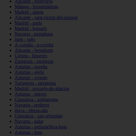
Alicante - torrevieja
Málaga - benalmádena
Madrid - algete
Alicante - sant-vicent-del-raspeig
Madrid - parla
Madrid - leganés
Navarra - pamplona
Jaén - jaén
A-coruña - a-coruña
Alicante - benidorm
Girona - figueres
Zaragoza - zaragoza
Asturias - noreña
Asturias - gijón
Asturias - oviedo
Tarragona - tarragona
Madrid - pozuelo-de-alarcón
Asturias - mieres
Gipuzkoa - astigarraga
Navarra - erriberri
álava - ribera-alta
Gipuzkoa - san-sebastián
Navarra - galar
Asturias - peñamellera-baja
Asturias - lena