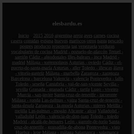
elesbardu.es
Inicio
2015
2016
argentina
arroz
aves
carnes
cocina
casera
comidas
espana
huevos
mariscos
otros
pasta
pescado
postres
producto
reposteria
tag
venezuela
verduras
vocabulario de cocina
Madrid - pozuelo-de-alarcón
Teruel -
sarrión
Cádiz - algodonales
Illes-balears - inca
Madrid -
madrid
Málaga - torremolinos
Asturias - oviedo
Cádiz - el-
puerto-de-santa-maría
Asturias - aller
Toledo - illescas
álava
- vitoria-gasteiz
Málaga - marbella
Zaragoza - zaragoza
Barcelona - barcelona
Valencia - valencia
Pontevedra - lalín
Toledo - seseña
Cantabria - val-de-san-vicente
Sevilla -
sevilla
Granada - granada
Cádiz - tarifa
Lugo - viveiro
Murcia - san-javier
Santa-cruz-de-tenerife - tacoronte
Málaga - ronda
Las-palmas - yaiza
Santa-cruz-de-tenerife -
santa-úrsula
Zaragoza - la-muela
Asturias - mieres
Melilla -
melilla
Las-palmas - mogán
Alicante - alcoi
Valladolid -
valladolid
León - valencia-de-don-juan
Toledo - toledo
Madrid - alcalá-de-henares
León - garrafe-de-torío
Santa-
cruz-de-tenerife - granadilla-de-abona
Pontevedra - vigo
Huelva - lepe
Málaga - málaga
Salamanca - salamanca