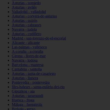
Asturias - somiedo
Asturias - avilés
Valladolid - valladolid
Asturias - corvera-de-asturias
Asturias - quirós
Asturias - cabranes
Navarra - tudela
Asturias - cudillero
Madrid - san-lorenzo-de-el-escorial
Alicante - alicante
Las-palmas - valleseco
A-coruña - a-coruña
Girona - lloret-de-mar
Navarra - lodosa
Barcelona - manresa
Cantabria - santoña
Asturias - tapia-de-casariego
Asturias - llanera
Pontevedra - pontevedra
Illes-balears - santa-eulària-des-riu
Gipuzkoa - aia
Asturias - taramundi
Huesca - fraga
Málaga - fuengirola
Bizkaia - getxo