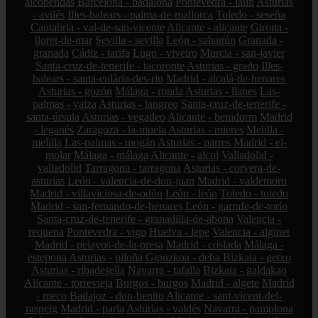
alcobendas
Barcelona - badalona
Pontevedra - lalín
Asturias
- avilés
Illes-balears - palma-de-mallorca
Toledo - seseña
Cantabria - val-de-san-vicente
Alicante - alicante
Girona -
lloret-de-mar
Sevilla - sevilla
León - sahagún
Granada -
granada
Cádiz - tarifa
Lugo - viveiro
Murcia - san-javier
Santa-cruz-de-tenerife - tacoronte
Asturias - grado
Illes-
balears - santa-eulària-des-riu
Madrid - alcalá-de-henares
Asturias - gozón
Málaga - ronda
Asturias - llanes
Las-
palmas - yaiza
Asturias - langreo
Santa-cruz-de-tenerife -
santa-úrsula
Asturias - vegadeo
Alicante - benidorm
Madrid
- leganés
Zaragoza - la-muela
Asturias - mieres
Melilla -
melilla
Las-palmas - mogán
Asturias - parres
Madrid - el-
molar
Málaga - málaga
Alicante - alcoi
Valladolid -
valladolid
Tarragona - tarragona
Asturias - corvera-de-
asturias
León - valencia-de-don-juan
Madrid - valdemoro
Madrid - villaviciosa-de-odón
León - león
Toledo - toledo
Madrid - san-fernando-de-henares
León - garrafe-de-torío
Santa-cruz-de-tenerife - granadilla-de-abona
Valencia -
requena
Pontevedra - vigo
Huelva - lepe
Valencia - alginet
Madrid - pelayos-de-la-presa
Madrid - coslada
Málaga -
estepona
Asturias - piloña
Gipuzkoa - deba
Bizkaia - getxo
Asturias - ribadesella
Navarra - tafalla
Bizkaia - galdakao
Alicante - torrevieja
Burgos - burgos
Madrid - algete
Madrid
- meco
Badajoz - don-benito
Alicante - sant-vicent-del-
raspeig
Madrid - parla
Asturias - valdés
Navarra - pamplona