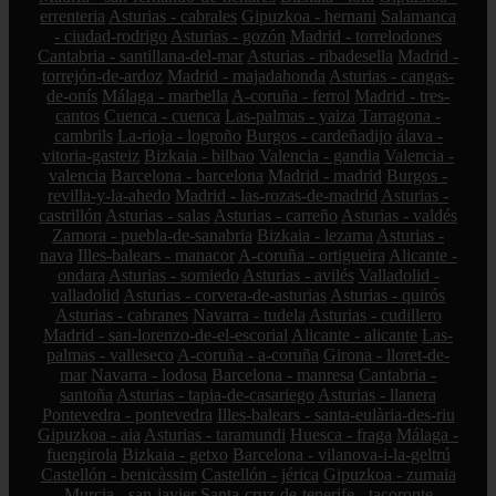
errenteria
Asturias - cabrales
Gipuzkoa - hernani
Salamanca
- ciudad-rodrigo
Asturias - gozón
Madrid - torrelodones
Cantabria - santillana-del-mar
Asturias - ribadesella
Madrid -
torrejón-de-ardoz
Madrid - majadahonda
Asturias - cangas-
de-onís
Málaga - marbella
A-coruña - ferrol
Madrid - tres-
cantos
Cuenca - cuenca
Las-palmas - yaiza
Tarragona -
cambrils
La-rioja - logroño
Burgos - cardeñadijo
álava -
vitoria-gasteiz
Bizkaia - bilbao
Valencia - gandia
Valencia -
valencia
Barcelona - barcelona
Madrid - madrid
Burgos -
revilla-y-la-ahedo
Madrid - las-rozas-de-madrid
Asturias -
castrillón
Asturias - salas
Asturias - carreño
Asturias - valdés
Zamora - puebla-de-sanabria
Bizkaia - lezama
Asturias -
nava
Illes-balears - manacor
A-coruña - ortigueira
Alicante -
ondara
Asturias - somiedo
Asturias - avilés
Valladolid -
valladolid
Asturias - corvera-de-asturias
Asturias - quirós
Asturias - cabranes
Navarra - tudela
Asturias - cudillero
Madrid - san-lorenzo-de-el-escorial
Alicante - alicante
Las-
palmas - valleseco
A-coruña - a-coruña
Girona - lloret-de-
mar
Navarra - lodosa
Barcelona - manresa
Cantabria -
santoña
Asturias - tapia-de-casariego
Asturias - llanera
Pontevedra - pontevedra
Illes-balears - santa-eulària-des-riu
Gipuzkoa - aia
Asturias - taramundi
Huesca - fraga
Málaga -
fuengirola
Bizkaia - getxo
Barcelona - vilanova-i-la-geltrú
Castellón - benicàssim
Castellón - jérica
Gipuzkoa - zumaia
Murcia - san-javier
Santa-cruz-de-tenerife - tacoronte