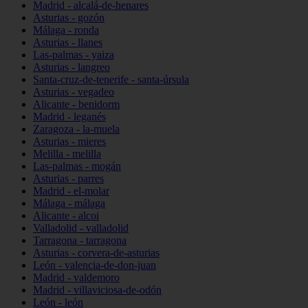
Madrid - alcalá-de-henares
Asturias - gozón
Málaga - ronda
Asturias - llanes
Las-palmas - yaiza
Asturias - langreo
Santa-cruz-de-tenerife - santa-úrsula
Asturias - vegadeo
Alicante - benidorm
Madrid - leganés
Zaragoza - la-muela
Asturias - mieres
Melilla - melilla
Las-palmas - mogán
Asturias - parres
Madrid - el-molar
Málaga - málaga
Alicante - alcoi
Valladolid - valladolid
Tarragona - tarragona
Asturias - corvera-de-asturias
León - valencia-de-don-juan
Madrid - valdemoro
Madrid - villaviciosa-de-odón
León - león