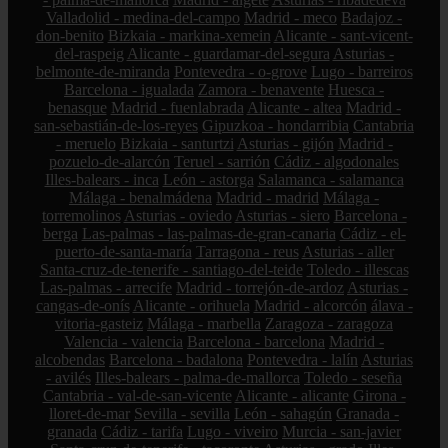
Valladolid - medina-del-campo
Madrid - meco
Badajoz -
don-benito
Bizkaia - markina-xemein
Alicante - sant-vicent-
del-raspeig
Alicante - guardamar-del-segura
Asturias -
belmonte-de-miranda
Pontevedra - o-grove
Lugo - barreiros
Barcelona - igualada
Zamora - benavente
Huesca -
benasque
Madrid - fuenlabrada
Alicante - altea
Madrid -
san-sebastián-de-los-reyes
Gipuzkoa - hondarribia
Cantabria
- meruelo
Bizkaia - santurtzi
Asturias - gijón
Madrid -
pozuelo-de-alarcón
Teruel - sarrión
Cádiz - algodonales
Illes-balears - inca
León - astorga
Salamanca - salamanca
Málaga - benalmádena
Madrid - madrid
Málaga -
torremolinos
Asturias - oviedo
Asturias - siero
Barcelona -
berga
Las-palmas - las-palmas-de-gran-canaria
Cádiz - el-
puerto-de-santa-maría
Tarragona - reus
Asturias - aller
Santa-cruz-de-tenerife - santiago-del-teide
Toledo - illescas
Las-palmas - arrecife
Madrid - torrejón-de-ardoz
Asturias -
cangas-de-onís
Alicante - orihuela
Madrid - alcorcón
álava -
vitoria-gasteiz
Málaga - marbella
Zaragoza - zaragoza
Valencia - valencia
Barcelona - barcelona
Madrid -
alcobendas
Barcelona - badalona
Pontevedra - lalín
Asturias
- avilés
Illes-balears - palma-de-mallorca
Toledo - seseña
Cantabria - val-de-san-vicente
Alicante - alicante
Girona -
lloret-de-mar
Sevilla - sevilla
León - sahagún
Granada -
granada
Cádiz - tarifa
Lugo - viveiro
Murcia - san-javier