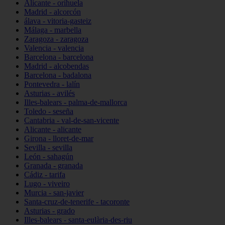
Alicante - orihuela
Madrid - alcorcón
álava - vitoria-gasteiz
Málaga - marbella
Zaragoza - zaragoza
Valencia - valencia
Barcelona - barcelona
Madrid - alcobendas
Barcelona - badalona
Pontevedra - lalín
Asturias - avilés
Illes-balears - palma-de-mallorca
Toledo - seseña
Cantabria - val-de-san-vicente
Alicante - alicante
Girona - lloret-de-mar
Sevilla - sevilla
León - sahagún
Granada - granada
Cádiz - tarifa
Lugo - viveiro
Murcia - san-javier
Santa-cruz-de-tenerife - tacoronte
Asturias - grado
Illes-balears - santa-eulària-des-riu