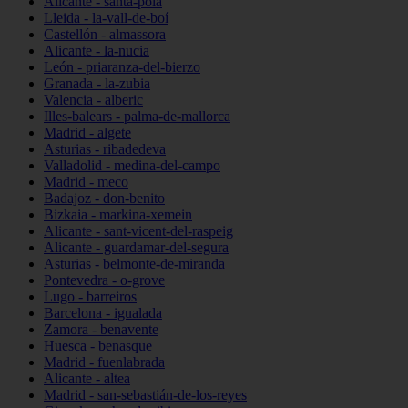
Alicante - santa-pola
Lleida - la-vall-de-boí
Castellón - almassora
Alicante - la-nucia
León - priaranza-del-bierzo
Granada - la-zubia
Valencia - alberic
Illes-balears - palma-de-mallorca
Madrid - algete
Asturias - ribadedeva
Valladolid - medina-del-campo
Madrid - meco
Badajoz - don-benito
Bizkaia - markina-xemein
Alicante - sant-vicent-del-raspeig
Alicante - guardamar-del-segura
Asturias - belmonte-de-miranda
Pontevedra - o-grove
Lugo - barreiros
Barcelona - igualada
Zamora - benavente
Huesca - benasque
Madrid - fuenlabrada
Alicante - altea
Madrid - san-sebastián-de-los-reyes