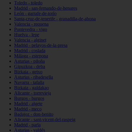
Toledo - toledo
Madrid - san-fernando-de-henares
León - garrafe-de-torío
Santa-cruz-de-tenerife - granadilla-de-abona
Valencia - requena
Pontevedra - vigo
Huelva - lepe
Valencia - alginet
Madrid - pelayos-de-la-presa
Madrid - coslada
Málaga - estepona
Asturias - piloña
Gipuzkoa - deba
Bizkaia - getxo
Asturias - ribadesella
Navarra - tafalla
Bizkaia - galdakao
Alicante - torrevieja
Burgos - burgos
Madrid - algete
Madrid - meco
Badajoz - don-benito
Alicante - sant-vicent-del-raspeig
Madrid - parla
Asturias - valdés