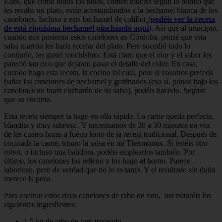
Ellos, que como todos los niños, comen mucho según lo bonito que
les resulte un plato, están acostumbrados a la bechamel blanca de los
canelones. Incluso a esta bechamel de coliflor
(
podéis ver la receta
de está riquísima bechamel pinchando aquí
)
. Así que al principio,
cuando nos pusieron estos canelones en Córdoba, pensé que esta
salsa marrón les haría recelar del plato. Pero sucedió todo lo
contrario, les gustó muchísimo. Está claro que el olor y el sabor les
pareció tan rico que dejaron pasar el detalle del color. En casa,
cuando hago esta receta, la cocino tal cual, pero si vosotros preferís
bañar los canelones de bechamel y gratinarlos (eso sí, poned bajo los
canelones un buen cucharón de su salsa), podéis hacerlo. Seguro
que os encanta.
Esta receta siempre la hago en olla rápida. La carne queda perfecta,
blandita y muy sabrosa. Y necesitamos de 20 a 30 minutos en vez
de las cuatro horas a fuego lento de la receta tradicional. Después de
cocinada la carne, trituro la salsa en mi Thermomix. Si tenéis otro
robot, o incluso una batidora, podéis emplearlos también. Por
último, los canelones los relleno y los hago al horno. Parece
laborioso, pero de verdad que no lo es tanto. Y el resultado sin duda
merece la pena.
Para cocinar estos ricos canelones de rabo de toro, necesitaréis los
siguientes ingredientes:
1,5 kg de rabo de toro troceado.