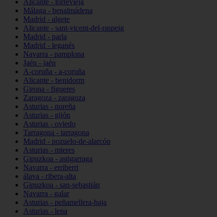
Alicante - torrevieja
Málaga - benalmádena
Madrid - algete
Alicante - sant-vicent-del-raspeig
Madrid - parla
Madrid - leganés
Navarra - pamplona
Jaén - jaén
A-coruña - a-coruña
Alicante - benidorm
Girona - figueres
Zaragoza - zaragoza
Asturias - noreña
Asturias - gijón
Asturias - oviedo
Tarragona - tarragona
Madrid - pozuelo-de-alarcón
Asturias - mieres
Gipuzkoa - astigarraga
Navarra - erriberri
álava - ribera-alta
Gipuzkoa - san-sebastián
Navarra - galar
Asturias - peñamellera-baja
Asturias - lena