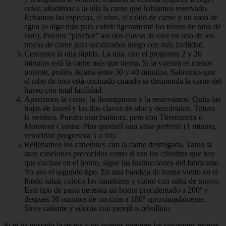
color, añadimos a la olla la carne que habíamos reservado.
Echamos las especias, el vino, el caldo de carne y un vaso de
agua (o algo más para cubrir ligeramente los trozos de rabo de
toro). Puedes “pinchar” los dos clavos de olor en uno de los
trozos de carne para localizarlos luego con más facilidad.
Cerramos la olla rápida. La mía, con el programa 2 y 20
minutos está la carne más que tierna. Si la vuestra es menos
potente, podéis dejarla entre 30 y 40 minutos. Sabremos que
el rabo de toro está cocinado cuando se desprenda la carne del
hueso con total facilidad.
Apartamos la carne, la desmigamos y la reservamos. Quita las
hojas de laurel y los dos clavos de olor y descártalos. Tritura
la verdura. Puedes usar batidora, pero con Thermomix o
Monsieur Cuisine Plus quedará una salsa perfecta (1 minuto,
velocidad progresiva 5 a 10).
Rellenamos los canelones con la carne desmigada. Tanto si
usas canelones precocidos como si son los cilindros que hay
que cocinar en el horno, sigue las instrucciones del fabricante.
Yo uso el segundo tipo. En una bandeja de horno vierto en el
fondo salsa, coloco los canelones y cubro con salsa de nuevo.
Este tipo de pasta necesita un horno precalentado a 200º y
después 30 minutos de cocción a 180º aproximadamente.
Sirve caliente y adorna con perejil o cebollino.
Si te ha gustado la receta y no quieres perderte las siguientes recetas,