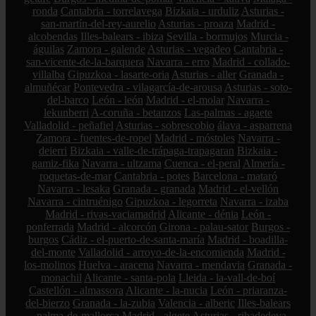
ronda
Cantabria - torrelavega
Bizkaia - urduliz
Asturias -
san-martín-del-rey-aurelio
Asturias - proaza
Madrid -
alcobendas
Illes-balears - ibiza
Sevilla - bormujos
Murcia -
águilas
Zamora - galende
Asturias - vegadeo
Cantabria -
san-vicente-de-la-barquera
Navarra - erro
Madrid - collado-
villalba
Gipuzkoa - lasarte-oria
Asturias - aller
Granada -
almuñécar
Pontevedra - vilagarcía-de-arousa
Asturias - soto-
del-barco
León - león
Madrid - el-molar
Navarra -
lekunberri
A-coruña - betanzos
Las-palmas - agaete
Valladolid - peñafiel
Asturias - sobrescobio
álava - asparrena
Zamora - fuentes-de-ropel
Madrid - móstoles
Navarra -
deierri
Bizkaia - valle-de-trápaga-trapagaran
Bizkaia -
gamiz-fika
Navarra - ultzama
Cuenca - el-peral
Almería -
roquetas-de-mar
Cantabria - potes
Barcelona - mataró
Navarra - lesaka
Granada - granada
Madrid - el-vellón
Navarra - cintruénigo
Gipuzkoa - legorreta
Navarra - izaba
Madrid - rivas-vaciamadrid
Alicante - dénia
León -
ponferrada
Madrid - alcorcón
Girona - palau-sator
Burgos -
burgos
Cádiz - el-puerto-de-santa-maría
Madrid - boadilla-
del-monte
Valladolid - arroyo-de-la-encomienda
Madrid -
los-molinos
Huelva - aracena
Navarra - mendavia
Granada -
monachil
Alicante - santa-pola
Lleida - la-vall-de-boí
Castellón - almassora
Alicante - la-nucia
León - priaranza-
del-bierzo
Granada - la-zubia
Valencia - alberic
Illes-balears
- palma-de-mallorca
Madrid - algete
Asturias - ribadedeva