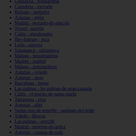
Gipuzkoa - hondarribia
Cantabria - meruelo
Bizkaia - santurtzi
Asturias - gijón
Madrid - pozuelo-de-alarcón
Teruel - sarrión
Cádiz - algodonales
Illes-balears - inca
León - astorga
Salamanca - salamanca
Málaga - benalmádena
Madrid - madrid
Málaga - torremolinos
Asturias - oviedo
Asturias - siero
Barcelona - berga
Las-palmas - las-palmas-de-gran-canaria
Cádiz - el-puerto-de-santa-maría
Tarragona - reus
Asturias - aller
Santa-cruz-de-tenerife - santiago-del-teide
Toledo - illescas
Las-palmas - arrecife
Madrid - torrejón-de-ardoz
Asturias - cangas-de-onís