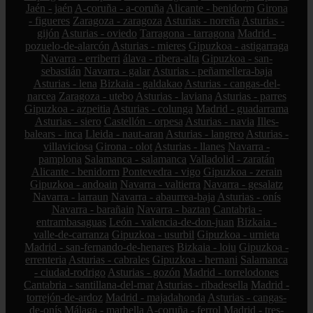
Jaén - jaén
A-coruña - a-coruña
Alicante - benidorm
Girona
- figueres
Zaragoza - zaragoza
Asturias - noreña
Asturias -
gijón
Asturias - oviedo
Tarragona - tarragona
Madrid -
pozuelo-de-alarcón
Asturias - mieres
Gipuzkoa - astigarraga
Navarra - erriberri
álava - ribera-alta
Gipuzkoa - san-
sebastián
Navarra - galar
Asturias - peñamellera-baja
Asturias - lena
Bizkaia - galdakao
Asturias - cangas-del-
narcea
Zaragoza - utebo
Asturias - laviana
Asturias - parres
Gipuzkoa - azpeitia
Asturias - colunga
Madrid - guadarrama
Asturias - siero
Castellón - orpesa
Asturias - navia
Illes-
balears - inca
Lleida - naut-aran
Asturias - langreo
Asturias -
villaviciosa
Girona - olot
Asturias - llanes
Navarra -
pamplona
Salamanca - salamanca
Valladolid - zaratán
Alicante - benidorm
Pontevedra - vigo
Gipuzkoa - zerain
Gipuzkoa - andoain
Navarra - valtierra
Navarra - gesalatz
Navarra - larraun
Navarra - abaurrea-baja
Asturias - onís
Navarra - barañain
Navarra - baztan
Cantabria -
entrambasaguas
León - valencia-de-don-juan
Bizkaia -
valle-de-carranza
Gipuzkoa - usurbil
Gipuzkoa - urnieta
Madrid - san-fernando-de-henares
Bizkaia - loiu
Gipuzkoa -
errenteria
Asturias - cabrales
Gipuzkoa - hernani
Salamanca
- ciudad-rodrigo
Asturias - gozón
Madrid - torrelodones
Cantabria - santillana-del-mar
Asturias - ribadesella
Madrid -
torrejón-de-ardoz
Madrid - majadahonda
Asturias - cangas-
de-onís
Málaga - marbella
A-coruña - ferrol
Madrid - tres-