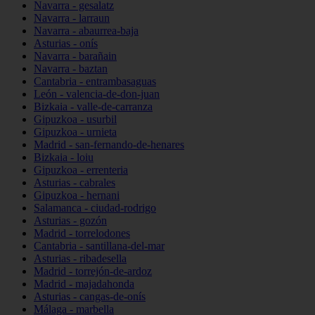
Navarra - gesalatz
Navarra - larraun
Navarra - abaurrea-baja
Asturias - onís
Navarra - barañain
Navarra - baztan
Cantabria - entrambasaguas
León - valencia-de-don-juan
Bizkaia - valle-de-carranza
Gipuzkoa - usurbil
Gipuzkoa - urnieta
Madrid - san-fernando-de-henares
Bizkaia - loiu
Gipuzkoa - errenteria
Asturias - cabrales
Gipuzkoa - hernani
Salamanca - ciudad-rodrigo
Asturias - gozón
Madrid - torrelodones
Cantabria - santillana-del-mar
Asturias - ribadesella
Madrid - torrejón-de-ardoz
Madrid - majadahonda
Asturias - cangas-de-onís
Málaga - marbella