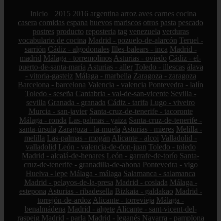
Inicio
2015
2016
argentina
arroz
aves
carnes
cocina
casera
comidas
espana
huevos
mariscos
otros
pasta
pescado
postres
producto
reposteria
tag
venezuela
verduras
vocabulario de cocina
Madrid - pozuelo-de-alarcón
Teruel -
sarrión
Cádiz - algodonales
Illes-balears - inca
Madrid -
madrid
Málaga - torremolinos
Asturias - oviedo
Cádiz - el-
puerto-de-santa-maría
Asturias - aller
Toledo - illescas
álava
- vitoria-gasteiz
Málaga - marbella
Zaragoza - zaragoza
Barcelona - barcelona
Valencia - valencia
Pontevedra - lalín
Toledo - seseña
Cantabria - val-de-san-vicente
Sevilla -
sevilla
Granada - granada
Cádiz - tarifa
Lugo - viveiro
Murcia - san-javier
Santa-cruz-de-tenerife - tacoronte
Málaga - ronda
Las-palmas - yaiza
Santa-cruz-de-tenerife -
santa-úrsula
Zaragoza - la-muela
Asturias - mieres
Melilla -
melilla
Las-palmas - mogán
Alicante - alcoi
Valladolid -
valladolid
León - valencia-de-don-juan
Toledo - toledo
Madrid - alcalá-de-henares
León - garrafe-de-torío
Santa-
cruz-de-tenerife - granadilla-de-abona
Pontevedra - vigo
Huelva - lepe
Málaga - málaga
Salamanca - salamanca
Madrid - pelayos-de-la-presa
Madrid - coslada
Málaga -
estepona
Asturias - ribadesella
Bizkaia - galdakao
Madrid -
torrejón-de-ardoz
Alicante - torrevieja
Málaga -
benalmádena
Madrid - algete
Alicante - sant-vicent-del-
raspeig
Madrid - parla
Madrid - leganés
Navarra - pamplona