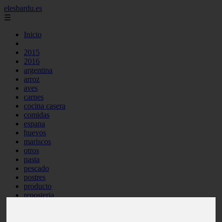
elesbardu.es
☰
Inicio
2015
2016
argentina
arroz
aves
carnes
cocina casera
comidas
espana
huevos
mariscos
otros
pasta
pescado
postres
producto
reposteria
tag
venezuela
verduras