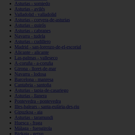
Asturias - somiedo
Asturias - avilés
Valladolid - valladolid
Asturias - corvera-de-asturias
Asturias - quirós
Asturias - cabranes
Navarra - tudela
Asturias - cudillero
Madrid - san-lorenzo-de-el-escorial
Alicante - alicante
Las-palmas - valleseco
A-coruña - a-coruña
Girona - lloret-de-mar
Navarra - lodosa
Barcelona - manresa
Cantabria - santoña
Asturias - tapia-de-casariego
Asturias - llanera
Pontevedra - pontevedra
Illes-balears - santa-eulària-des-riu
Gipuzkoa - aia
Asturias - taramundi
Huesca - fraga
Málaga - fuengirola
Bizkaia - getxo