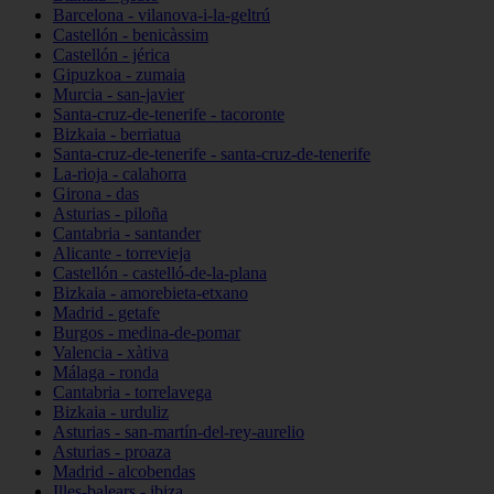
Barcelona - vilanova-i-la-geltrú
Castellón - benicàssim
Castellón - jérica
Gipuzkoa - zumaia
Murcia - san-javier
Santa-cruz-de-tenerife - tacoronte
Bizkaia - berriatua
Santa-cruz-de-tenerife - santa-cruz-de-tenerife
La-rioja - calahorra
Girona - das
Asturias - piloña
Cantabria - santander
Alicante - torrevieja
Castellón - castelló-de-la-plana
Bizkaia - amorebieta-etxano
Madrid - getafe
Burgos - medina-de-pomar
Valencia - xàtiva
Málaga - ronda
Cantabria - torrelavega
Bizkaia - urduliz
Asturias - san-martín-del-rey-aurelio
Asturias - proaza
Madrid - alcobendas
Illes-balears - ibiza