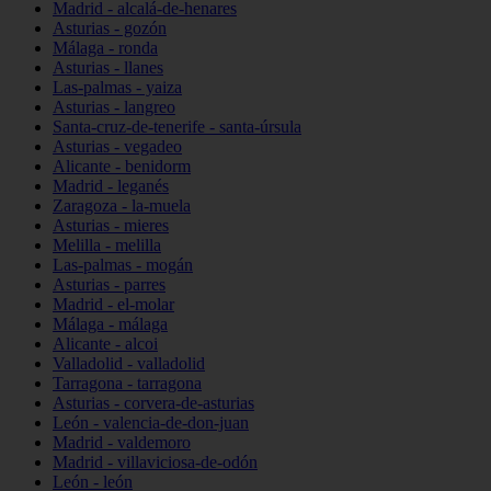
Madrid - alcalá-de-henares
Asturias - gozón
Málaga - ronda
Asturias - llanes
Las-palmas - yaiza
Asturias - langreo
Santa-cruz-de-tenerife - santa-úrsula
Asturias - vegadeo
Alicante - benidorm
Madrid - leganés
Zaragoza - la-muela
Asturias - mieres
Melilla - melilla
Las-palmas - mogán
Asturias - parres
Madrid - el-molar
Málaga - málaga
Alicante - alcoi
Valladolid - valladolid
Tarragona - tarragona
Asturias - corvera-de-asturias
León - valencia-de-don-juan
Madrid - valdemoro
Madrid - villaviciosa-de-odón
León - león