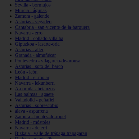
Sevilla - bormujos
Murcia - águilas
Zamora - galende
Asturias - vegadeo
Cantabria - san-vicente-de-la-barquera
Navarra - erro
Madrid - collado-villalba
Gipuzkoa - lasarte-oria
Asturias - aller
Granada - almuñécar
Pontevedra - vilagarcía-de-arousa
Asturias - soto-del-barco
León - león
Madrid - el-molar
Navarra - lekunberri
A-coruña - betanzos
Las-palmas - agaete
Valladolid - peñafiel
Asturias - sobrescobio
álava - asparrena
Zamora - fuentes-de-ropel
Madrid - móstoles
Navarra - deierri
Bizkaia - valle-de-trápaga-trapagaran
Bizkaia - gamiz-fika