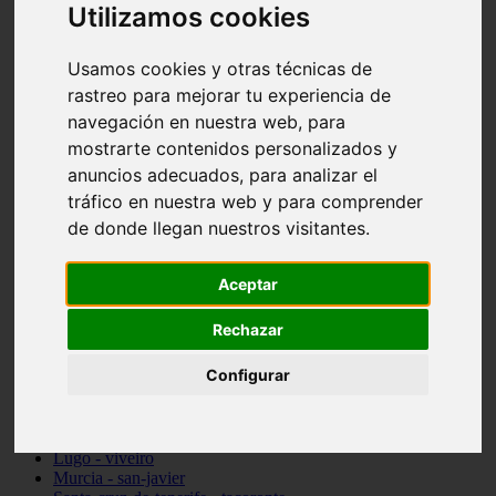
Utilizamos cookies
vocabulario de cocina
Madrid - pozuelo-de-alarcón
Teruel - sarrión
Usamos cookies y otras técnicas de
Cádiz - algodonales
rastreo para mejorar tu experiencia de
Illes-balears - inca
Madrid - madrid
navegación en nuestra web, para
Málaga - torremolinos
mostrarte contenidos personalizados y
Asturias - oviedo
anuncios adecuados, para analizar el
Cádiz - el-puerto-de-santa-maría
Asturias - aller
tráfico en nuestra web y para comprender
Toledo - illescas
de donde llegan nuestros visitantes.
álava - vitoria-gasteiz
Málaga - marbella
Zaragoza - zaragoza
Aceptar
Barcelona - barcelona
Valencia - valencia
Rechazar
Pontevedra - lalín
Toledo - seseña
Configurar
Cantabria - val-de-san-vicente
Sevilla - sevilla
Granada - granada
Cádiz - tarifa
Lugo - viveiro
Murcia - san-javier