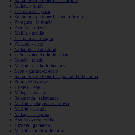
Santa-cruz-de-tenerife - tacoronte
Málaga - ronda
Las-palmas - yaiza
Santa-cruz-de-tenerife - santa-úrsula
Zaragoza - la-muela
Asturias - mieres
Melilla - melilla
Las-palmas - mogán
Alicante - alcoi
Valladolid - valladolid
León - valencia-de-don-juan
Toledo - toledo
Madrid - alcalá-de-henares
León - garrafe-de-torío
Santa-cruz-de-tenerife - granadilla-de-abona
Pontevedra - vigo
Huelva - lepe
Málaga - málaga
Salamanca - salamanca
Madrid - pelayos-de-la-presa
Madrid - coslada
Málaga - estepona
Asturias - ribadesella
Bizkaia - galdakao
Madrid - torrejón-de-ardoz