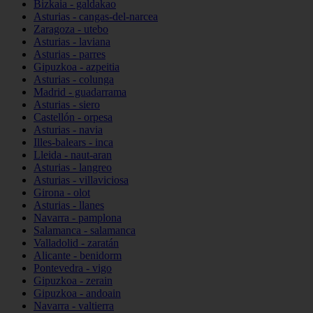
Bizkaia - galdakao
Asturias - cangas-del-narcea
Zaragoza - utebo
Asturias - laviana
Asturias - parres
Gipuzkoa - azpeitia
Asturias - colunga
Madrid - guadarrama
Asturias - siero
Castellón - orpesa
Asturias - navia
Illes-balears - inca
Lleida - naut-aran
Asturias - langreo
Asturias - villaviciosa
Girona - olot
Asturias - llanes
Navarra - pamplona
Salamanca - salamanca
Valladolid - zaratán
Alicante - benidorm
Pontevedra - vigo
Gipuzkoa - zerain
Gipuzkoa - andoain
Navarra - valtierra