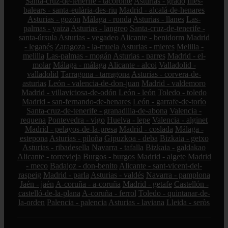
Santa-cruz-de-tenerife - tacoronte
Asturias - grado
Illes-
balears - santa-eulària-des-riu
Madrid - alcalá-de-henares
Asturias - gozón
Málaga - ronda
Asturias - llanes
Las-
palmas - yaiza
Asturias - langreo
Santa-cruz-de-tenerife -
santa-úrsula
Asturias - vegadeo
Alicante - benidorm
Madrid
- leganés
Zaragoza - la-muela
Asturias - mieres
Melilla -
melilla
Las-palmas - mogán
Asturias - parres
Madrid - el-
molar
Málaga - málaga
Alicante - alcoi
Valladolid -
valladolid
Tarragona - tarragona
Asturias - corvera-de-
asturias
León - valencia-de-don-juan
Madrid - valdemoro
Madrid - villaviciosa-de-odón
León - león
Toledo - toledo
Madrid - san-fernando-de-henares
León - garrafe-de-torío
Santa-cruz-de-tenerife - granadilla-de-abona
Valencia -
requena
Pontevedra - vigo
Huelva - lepe
Valencia - alginet
Madrid - pelayos-de-la-presa
Madrid - coslada
Málaga -
estepona
Asturias - piloña
Gipuzkoa - deba
Bizkaia - getxo
Asturias - ribadesella
Navarra - tafalla
Bizkaia - galdakao
Alicante - torrevieja
Burgos - burgos
Madrid - algete
Madrid
- meco
Badajoz - don-benito
Alicante - sant-vicent-del-
raspeig
Madrid - parla
Asturias - valdés
Navarra - pamplona
Jaén - jaén
A-coruña - a-coruña
Madrid - getafe
Castellón -
castelló-de-la-plana
A-coruña - ferrol
Toledo - quintanar-de-
la-orden
Palencia - palencia
Asturias - laviana
Lleida - seròs