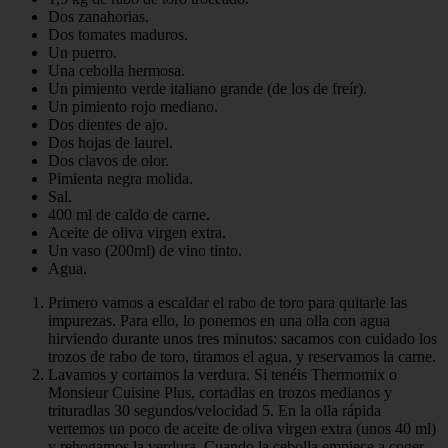
Dos zanahorias.
Dos tomates maduros.
Un puerro.
Una cebolla hermosa.
Un pimiento verde italiano grande (de los de freír).
Un pimiento rojo mediano.
Dos dientes de ajo.
Dos hojas de laurel.
Dos clavos de olor.
Pimienta negra molida.
Sal.
400 ml de caldo de carne.
Aceite de oliva virgen extra.
Un vaso (200ml) de vino tinto.
Agua.
Primero vamos a escaldar el rabo de toro para quitarle las
impurezas. Para ello, lo ponemos en una olla con agua
hirviendo durante unos tres minutos: sacamos con cuidado los
trozos de rabo de toro, tiramos el agua, y reservamos la carne.
Lavamos y cortamos la verdura. Si tenéis Thermomix o
Monsieur Cuisine Plus, cortadlas en trozos medianos y
trituradlas 30 segundos/velocidad 5. En la olla rápida
vertemos un poco de aceite de oliva virgen extra (unos 40 ml)
y rehogamos la verdura. Cuando la cebolla empiece a coger