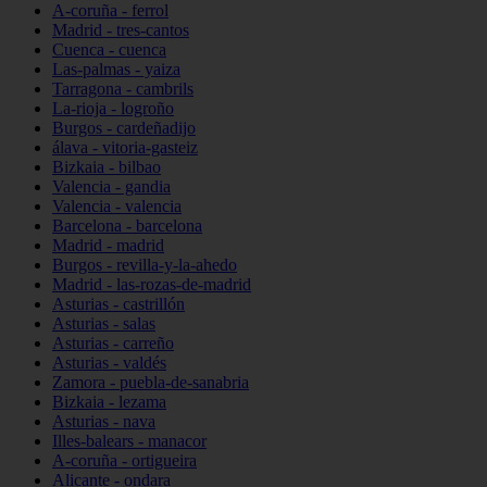
A-coruña - ferrol
Madrid - tres-cantos
Cuenca - cuenca
Las-palmas - yaiza
Tarragona - cambrils
La-rioja - logroño
Burgos - cardeñadijo
álava - vitoria-gasteiz
Bizkaia - bilbao
Valencia - gandia
Valencia - valencia
Barcelona - barcelona
Madrid - madrid
Burgos - revilla-y-la-ahedo
Madrid - las-rozas-de-madrid
Asturias - castrillón
Asturias - salas
Asturias - carreño
Asturias - valdés
Zamora - puebla-de-sanabria
Bizkaia - lezama
Asturias - nava
Illes-balears - manacor
A-coruña - ortigueira
Alicante - ondara