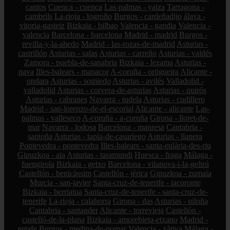
cantos
Cuenca - cuenca
Las-palmas - yaiza
Tarragona -
cambrils
La-rioja - logroño
Burgos - cardeñadijo
álava -
vitoria-gasteiz
Bizkaia - bilbao
Valencia - gandia
Valencia -
valencia
Barcelona - barcelona
Madrid - madrid
Burgos -
revilla-y-la-ahedo
Madrid - las-rozas-de-madrid
Asturias -
castrillón
Asturias - salas
Asturias - carreño
Asturias - valdés
Zamora - puebla-de-sanabria
Bizkaia - lezama
Asturias -
nava
Illes-balears - manacor
A-coruña - ortigueira
Alicante -
ondara
Asturias - somiedo
Asturias - avilés
Valladolid -
valladolid
Asturias - corvera-de-asturias
Asturias - quirós
Asturias - cabranes
Navarra - tudela
Asturias - cudillero
Madrid - san-lorenzo-de-el-escorial
Alicante - alicante
Las-
palmas - valleseco
A-coruña - a-coruña
Girona - lloret-de-
mar
Navarra - lodosa
Barcelona - manresa
Cantabria -
santoña
Asturias - tapia-de-casariego
Asturias - llanera
Pontevedra - pontevedra
Illes-balears - santa-eulària-des-riu
Gipuzkoa - aia
Asturias - taramundi
Huesca - fraga
Málaga -
fuengirola
Bizkaia - getxo
Barcelona - vilanova-i-la-geltrú
Castellón - benicàssim
Castellón - jérica
Gipuzkoa - zumaia
Murcia - san-javier
Santa-cruz-de-tenerife - tacoronte
Bizkaia - berriatua
Santa-cruz-de-tenerife - santa-cruz-de-
tenerife
La-rioja - calahorra
Girona - das
Asturias - piloña
Cantabria - santander
Alicante - torrevieja
Castellón -
castelló-de-la-plana
Bizkaia - amorebieta-etxano
Madrid -
getafe
Burgos - medina-de-pomar
Valencia - xàtiva
Málaga -