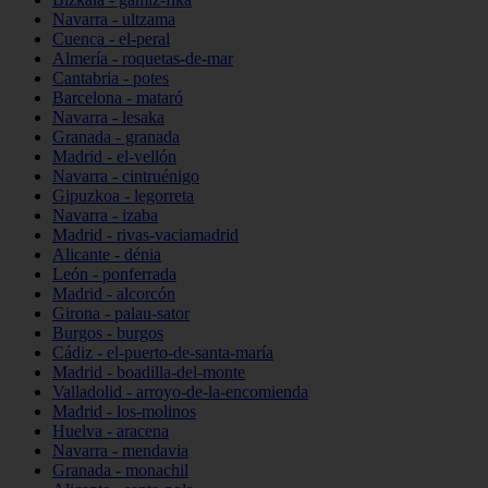
Navarra - ultzama
Cuenca - el-peral
Almería - roquetas-de-mar
Cantabria - potes
Barcelona - mataró
Navarra - lesaka
Granada - granada
Madrid - el-vellón
Navarra - cintruénigo
Gipuzkoa - legorreta
Navarra - izaba
Madrid - rivas-vaciamadrid
Alicante - dénia
León - ponferrada
Madrid - alcorcón
Girona - palau-sator
Burgos - burgos
Cádiz - el-puerto-de-santa-maría
Madrid - boadilla-del-monte
Valladolid - arroyo-de-la-encomienda
Madrid - los-molinos
Huelva - aracena
Navarra - mendavia
Granada - monachil