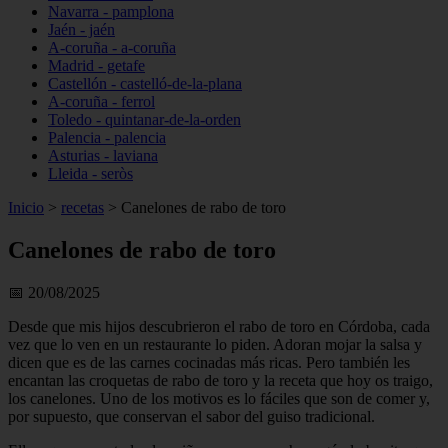
Navarra - pamplona
Jaén - jaén
A-coruña - a-coruña
Madrid - getafe
Castellón - castelló-de-la-plana
A-coruña - ferrol
Toledo - quintanar-de-la-orden
Palencia - palencia
Asturias - laviana
Lleida - seròs
Inicio
>
recetas
>
Canelones de rabo de toro
Canelones de rabo de toro
📅 20/08/2025
Desde que mis hijos descubrieron el rabo de toro en Córdoba, cada
vez que lo ven en un restaurante lo piden. Adoran mojar la salsa y
dicen que es de las carnes cocinadas más ricas. Pero también les
encantan las croquetas de rabo de toro y la receta que hoy os traigo,
los canelones. Uno de los motivos es lo fáciles que son de comer y,
por supuesto, que conservan el sabor del guiso tradicional.