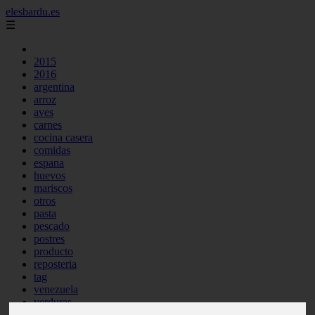
elesbardu.es
☰
2015
2016
argentina
arroz
aves
carnes
cocina casera
comidas
espana
huevos
mariscos
otros
pasta
pescado
postres
producto
reposteria
tag
venezuela
verduras
vocabulario de cocina