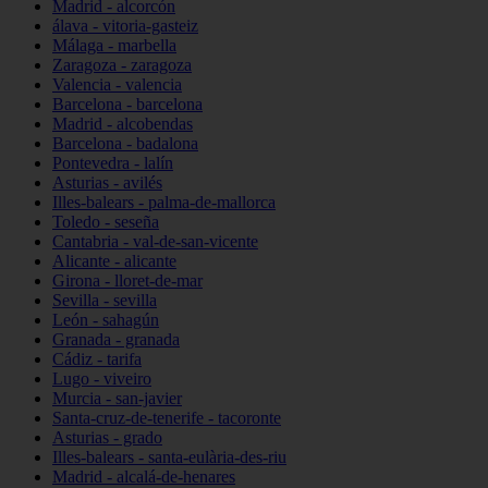
Madrid - alcorcón
álava - vitoria-gasteiz
Málaga - marbella
Zaragoza - zaragoza
Valencia - valencia
Barcelona - barcelona
Madrid - alcobendas
Barcelona - badalona
Pontevedra - lalín
Asturias - avilés
Illes-balears - palma-de-mallorca
Toledo - seseña
Cantabria - val-de-san-vicente
Alicante - alicante
Girona - lloret-de-mar
Sevilla - sevilla
León - sahagún
Granada - granada
Cádiz - tarifa
Lugo - viveiro
Murcia - san-javier
Santa-cruz-de-tenerife - tacoronte
Asturias - grado
Illes-balears - santa-eulària-des-riu
Madrid - alcalá-de-henares