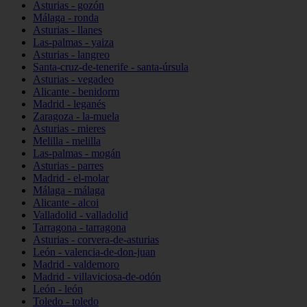
Asturias - gozón
Málaga - ronda
Asturias - llanes
Las-palmas - yaiza
Asturias - langreo
Santa-cruz-de-tenerife - santa-úrsula
Asturias - vegadeo
Alicante - benidorm
Madrid - leganés
Zaragoza - la-muela
Asturias - mieres
Melilla - melilla
Las-palmas - mogán
Asturias - parres
Madrid - el-molar
Málaga - málaga
Alicante - alcoi
Valladolid - valladolid
Tarragona - tarragona
Asturias - corvera-de-asturias
León - valencia-de-don-juan
Madrid - valdemoro
Madrid - villaviciosa-de-odón
León - león
Toledo - toledo