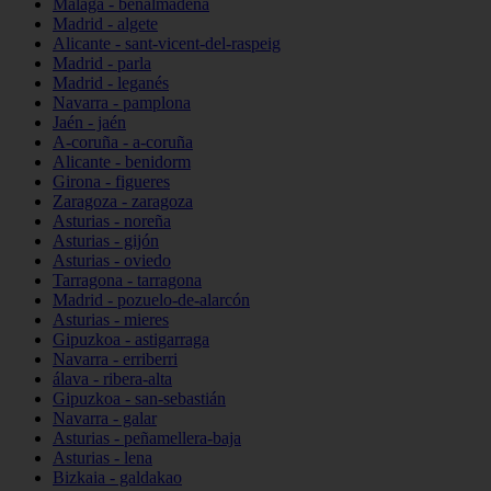
Málaga - benalmádena
Madrid - algete
Alicante - sant-vicent-del-raspeig
Madrid - parla
Madrid - leganés
Navarra - pamplona
Jaén - jaén
A-coruña - a-coruña
Alicante - benidorm
Girona - figueres
Zaragoza - zaragoza
Asturias - noreña
Asturias - gijón
Asturias - oviedo
Tarragona - tarragona
Madrid - pozuelo-de-alarcón
Asturias - mieres
Gipuzkoa - astigarraga
Navarra - erriberri
álava - ribera-alta
Gipuzkoa - san-sebastián
Navarra - galar
Asturias - peñamellera-baja
Asturias - lena
Bizkaia - galdakao