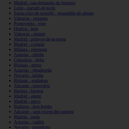
Madrid - san-fernando-de-henares
León - garrafe-de-torío
Santa-cruz-de-tenerife - granadilla-de-abona
Valencia - requena
Pontevedra - vigo
Huelva - lepe
Valencia - alginet
Madrid - pelayos-de-la-presa
Madrid - coslada
Málaga - estepona
Asturias - piloña
Gipuzkoa - deba
Bizkaia - getxo
Asturias - ribadesella
Navarra - tafalla
Bizkaia - galdakao
Alicante - torrevieja
Burgos - burgos
Madrid - algete
Madrid - meco
Badajoz - don-benito
Alicante - sant-vicent-del-raspeig
Madrid - parla
Asturias - valdés
Navarra - pamplona