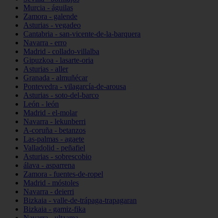
Murcia - águilas
Zamora - galende
Asturias - vegadeo
Cantabria - san-vicente-de-la-barquera
Navarra - erro
Madrid - collado-villalba
Gipuzkoa - lasarte-oria
Asturias - aller
Granada - almuñécar
Pontevedra - vilagarcía-de-arousa
Asturias - soto-del-barco
León - león
Madrid - el-molar
Navarra - lekunberri
A-coruña - betanzos
Las-palmas - agaete
Valladolid - peñafiel
Asturias - sobrescobio
álava - asparrena
Zamora - fuentes-de-ropel
Madrid - móstoles
Navarra - deierri
Bizkaia - valle-de-trápaga-trapagaran
Bizkaia - gamiz-fika
Navarra - ultzama