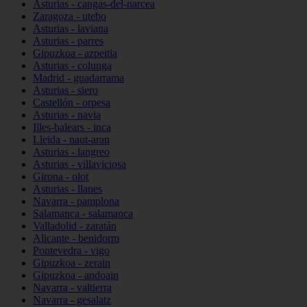
Asturias - cangas-del-narcea
Zaragoza - utebo
Asturias - laviana
Asturias - parres
Gipuzkoa - azpeitia
Asturias - colunga
Madrid - guadarrama
Asturias - siero
Castellón - orpesa
Asturias - navia
Illes-balears - inca
Lleida - naut-aran
Asturias - langreo
Asturias - villaviciosa
Girona - olot
Asturias - llanes
Navarra - pamplona
Salamanca - salamanca
Valladolid - zaratán
Alicante - benidorm
Pontevedra - vigo
Gipuzkoa - zerain
Gipuzkoa - andoain
Navarra - valtierra
Navarra - gesalatz