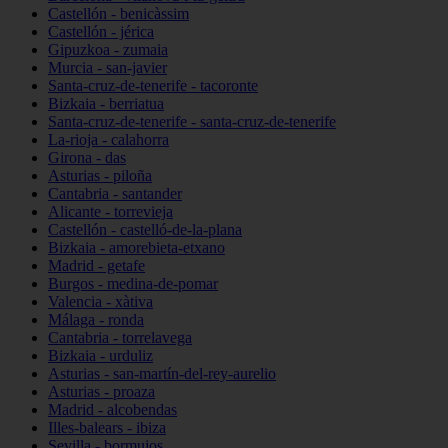
Castellón - benicàssim
Castellón - jérica
Gipuzkoa - zumaia
Murcia - san-javier
Santa-cruz-de-tenerife - tacoronte
Bizkaia - berriatua
Santa-cruz-de-tenerife - santa-cruz-de-tenerife
La-rioja - calahorra
Girona - das
Asturias - piloña
Cantabria - santander
Alicante - torrevieja
Castellón - castelló-de-la-plana
Bizkaia - amorebieta-etxano
Madrid - getafe
Burgos - medina-de-pomar
Valencia - xàtiva
Málaga - ronda
Cantabria - torrelavega
Bizkaia - urduliz
Asturias - san-martín-del-rey-aurelio
Asturias - proaza
Madrid - alcobendas
Illes-balears - ibiza
Sevilla - bormujos