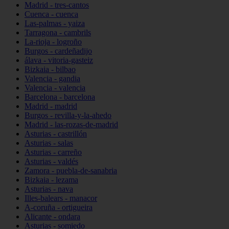
Madrid - tres-cantos
Cuenca - cuenca
Las-palmas - yaiza
Tarragona - cambrils
La-rioja - logroño
Burgos - cardeñadijo
álava - vitoria-gasteiz
Bizkaia - bilbao
Valencia - gandia
Valencia - valencia
Barcelona - barcelona
Madrid - madrid
Burgos - revilla-y-la-ahedo
Madrid - las-rozas-de-madrid
Asturias - castrillón
Asturias - salas
Asturias - carreño
Asturias - valdés
Zamora - puebla-de-sanabria
Bizkaia - lezama
Asturias - nava
Illes-balears - manacor
A-coruña - ortigueira
Alicante - ondara
Asturias - somiedo