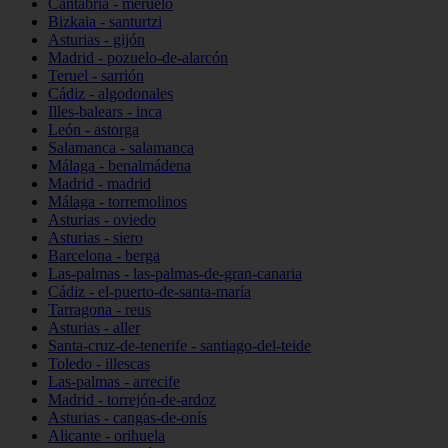
Cantabria - meruelo
Bizkaia - santurtzi
Asturias - gijón
Madrid - pozuelo-de-alarcón
Teruel - sarrión
Cádiz - algodonales
Illes-balears - inca
León - astorga
Salamanca - salamanca
Málaga - benalmádena
Madrid - madrid
Málaga - torremolinos
Asturias - oviedo
Asturias - siero
Barcelona - berga
Las-palmas - las-palmas-de-gran-canaria
Cádiz - el-puerto-de-santa-maría
Tarragona - reus
Asturias - aller
Santa-cruz-de-tenerife - santiago-del-teide
Toledo - illescas
Las-palmas - arrecife
Madrid - torrejón-de-ardoz
Asturias - cangas-de-onís
Alicante - orihuela