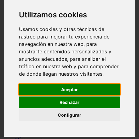
Madrid - pozuelo-de-alarcón
Teruel - sarrión
Utilizamos cookies
Cádiz - algodonales
Illes-balears - inca
Madrid - madrid
Usamos cookies y otras técnicas de
Málaga - torremolinos
rastreo para mejorar tu experiencia de
Asturias - oviedo
navegación en nuestra web, para
Cádiz - el-puerto-de-santa-maría
Asturias - aller
mostrarte contenidos personalizados y
Toledo - illescas
anuncios adecuados, para analizar el
álava - vitoria-gasteiz
tráfico en nuestra web y para comprender
Málaga - marbella
Zaragoza - zaragoza
de donde llegan nuestros visitantes.
Barcelona - barcelona
Valencia - valencia
Pontevedra - lalín
Aceptar
Toledo - seseña
Cantabria - val-de-san-vicente
Rechazar
Sevilla - sevilla
Granada - granada
Configurar
Cádiz - tarifa
Lugo - viveiro
Murcia - san-javier
Santa-cruz-de-tenerife - tacoronte