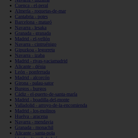
Cuenca - el-peral
Almería - roquetas-de-mar
Cantabria - potes
Barcelona - mataró
Navarra - lesaka
Granada - granada
Madrid - el-vellón
Navarra - cintruénigo
Gipuzkoa - legorreta
Navarra - izaba
Madrid - rivas-vaciamadrid
Alicante - dénia
León - ponferrada
Madrid - alcorcón
Girona - palau-sator
Burgos - burgos
Cádiz - el-puerto-de-santa-maría
Madrid - boadilla-del-monte
Valladolid - arroyo-de-la-encomienda
Madrid - los-molinos
Huelva - aracena
Navarra - mendavia
Granada - monachil
Alicante - santa-pola