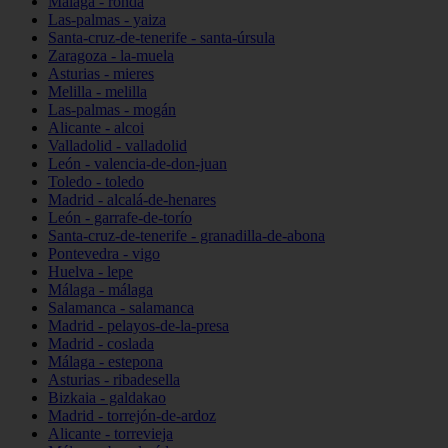
Málaga - ronda
Las-palmas - yaiza
Santa-cruz-de-tenerife - santa-úrsula
Zaragoza - la-muela
Asturias - mieres
Melilla - melilla
Las-palmas - mogán
Alicante - alcoi
Valladolid - valladolid
León - valencia-de-don-juan
Toledo - toledo
Madrid - alcalá-de-henares
León - garrafe-de-torío
Santa-cruz-de-tenerife - granadilla-de-abona
Pontevedra - vigo
Huelva - lepe
Málaga - málaga
Salamanca - salamanca
Madrid - pelayos-de-la-presa
Madrid - coslada
Málaga - estepona
Asturias - ribadesella
Bizkaia - galdakao
Madrid - torrejón-de-ardoz
Alicante - torrevieja