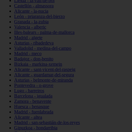
Lleida - la-vall-de-boí
Castellón - almassora
Alicante - la-nucia
León - priaranza-del-bierzo
Granada - la-zubia
Valencia - alberic
Illes-balears - palma-de-mallorca
Madrid - algete
Asturias - ribadedeva
Valladolid - medina-del-campo
Madrid - meco
Badajoz - don-benito
Bizkaia - markina-xemein
Alicante - sant-vicent-del-raspeig
Alicante - guardamar-del-segura
Asturias - belmonte-de-miranda
Pontevedra - o-grove
Lugo - barreiros
Barcelona - igualada
Zamora - benavente
Huesca - benasque
Madrid - fuenlabrada
Alicante - altea
Madrid - san-sebastián-de-los-reyes
Gipuzkoa - hondarribia