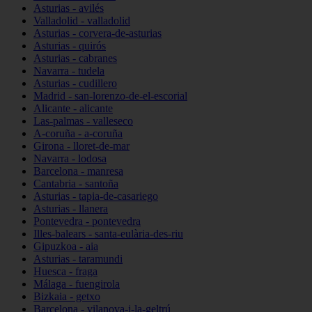
Asturias - avilés
Valladolid - valladolid
Asturias - corvera-de-asturias
Asturias - quirós
Asturias - cabranes
Navarra - tudela
Asturias - cudillero
Madrid - san-lorenzo-de-el-escorial
Alicante - alicante
Las-palmas - valleseco
A-coruña - a-coruña
Girona - lloret-de-mar
Navarra - lodosa
Barcelona - manresa
Cantabria - santoña
Asturias - tapia-de-casariego
Asturias - llanera
Pontevedra - pontevedra
Illes-balears - santa-eulària-des-riu
Gipuzkoa - aia
Asturias - taramundi
Huesca - fraga
Málaga - fuengirola
Bizkaia - getxo
Barcelona - vilanova-i-la-geltrú