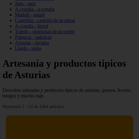
Jaén - jaén
A-coruña - a-coruña
Madrid - getafe
Castellón - castelló-de-la-plana
A-coruña - ferrol
Toledo - quintanar-de-la-orden
Palencia - palencia
Asturias - laviana
Lleida - seròs
Artesanía y productos tipicos
de Asturias
Descubre artesania y productos tipicos de asturias, quesos, licores,
trasgus y mucho más
Mostrando 1 - 24 de 2464 artículos