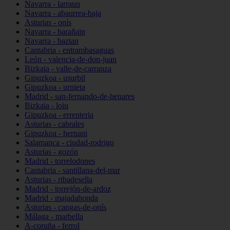
Navarra - larraun
Navarra - abaurrea-baja
Asturias - onís
Navarra - barañain
Navarra - baztan
Cantabria - entrambasaguas
León - valencia-de-don-juan
Bizkaia - valle-de-carranza
Gipuzkoa - usurbil
Gipuzkoa - urnieta
Madrid - san-fernando-de-henares
Bizkaia - loiu
Gipuzkoa - errenteria
Asturias - cabrales
Gipuzkoa - hernani
Salamanca - ciudad-rodrigo
Asturias - gozón
Madrid - torrelodones
Cantabria - santillana-del-mar
Asturias - ribadesella
Madrid - torrejón-de-ardoz
Madrid - majadahonda
Asturias - cangas-de-onís
Málaga - marbella
A-coruña - ferrol