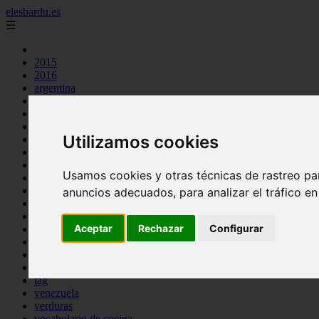
elesbardu.es
☰
2015
2016
argentina
arroz
aves
carnes
Utilizamos cookies
cocina casera
comidas
espana
Usamos cookies y otras técnicas de rastreo pa
huevos
mariscos
anuncios adecuados, para analizar el tráfico e
otros
pasta
Aceptar
Rechazar
Configurar
pescado
postres
producto
reposteria
tag
venezuela
verduras
vocabulario de cocina