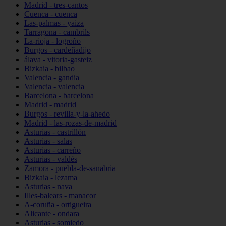
Madrid - tres-cantos
Cuenca - cuenca
Las-palmas - yaiza
Tarragona - cambrils
La-rioja - logroño
Burgos - cardeñadijo
álava - vitoria-gasteiz
Bizkaia - bilbao
Valencia - gandia
Valencia - valencia
Barcelona - barcelona
Madrid - madrid
Burgos - revilla-y-la-ahedo
Madrid - las-rozas-de-madrid
Asturias - castrillón
Asturias - salas
Asturias - carreño
Asturias - valdés
Zamora - puebla-de-sanabria
Bizkaia - lezama
Asturias - nava
Illes-balears - manacor
A-coruña - ortigueira
Alicante - ondara
Asturias - somiedo