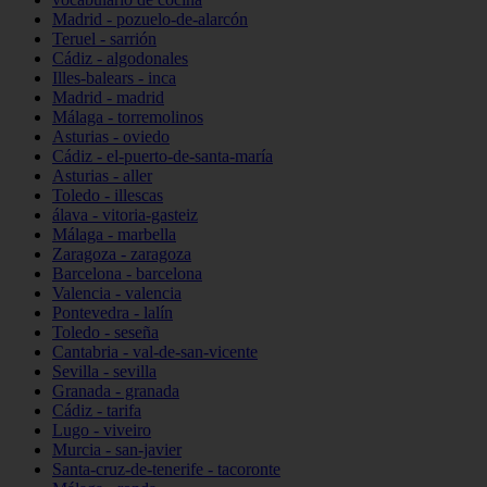
Madrid - pozuelo-de-alarcón
Teruel - sarrión
Cádiz - algodonales
Illes-balears - inca
Madrid - madrid
Málaga - torremolinos
Asturias - oviedo
Cádiz - el-puerto-de-santa-maría
Asturias - aller
Toledo - illescas
álava - vitoria-gasteiz
Málaga - marbella
Zaragoza - zaragoza
Barcelona - barcelona
Valencia - valencia
Pontevedra - lalín
Toledo - seseña
Cantabria - val-de-san-vicente
Sevilla - sevilla
Granada - granada
Cádiz - tarifa
Lugo - viveiro
Murcia - san-javier
Santa-cruz-de-tenerife - tacoronte