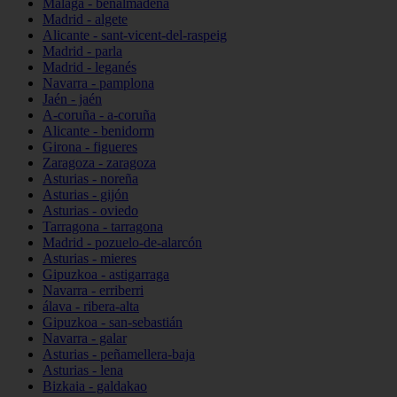
Málaga - benalmádena
Madrid - algete
Alicante - sant-vicent-del-raspeig
Madrid - parla
Madrid - leganés
Navarra - pamplona
Jaén - jaén
A-coruña - a-coruña
Alicante - benidorm
Girona - figueres
Zaragoza - zaragoza
Asturias - noreña
Asturias - gijón
Asturias - oviedo
Tarragona - tarragona
Madrid - pozuelo-de-alarcón
Asturias - mieres
Gipuzkoa - astigarraga
Navarra - erriberri
álava - ribera-alta
Gipuzkoa - san-sebastián
Navarra - galar
Asturias - peñamellera-baja
Asturias - lena
Bizkaia - galdakao