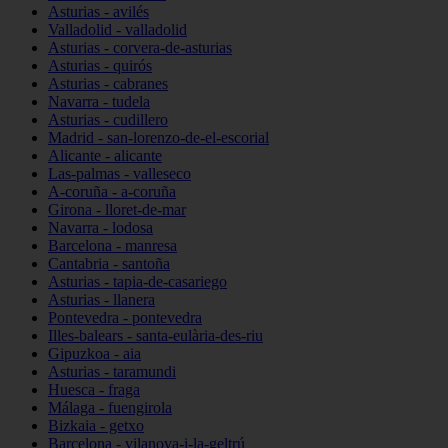
Asturias - avilés
Valladolid - valladolid
Asturias - corvera-de-asturias
Asturias - quirós
Asturias - cabranes
Navarra - tudela
Asturias - cudillero
Madrid - san-lorenzo-de-el-escorial
Alicante - alicante
Las-palmas - valleseco
A-coruña - a-coruña
Girona - lloret-de-mar
Navarra - lodosa
Barcelona - manresa
Cantabria - santoña
Asturias - tapia-de-casariego
Asturias - llanera
Pontevedra - pontevedra
Illes-balears - santa-eulària-des-riu
Gipuzkoa - aia
Asturias - taramundi
Huesca - fraga
Málaga - fuengirola
Bizkaia - getxo
Barcelona - vilanova-i-la-geltrú