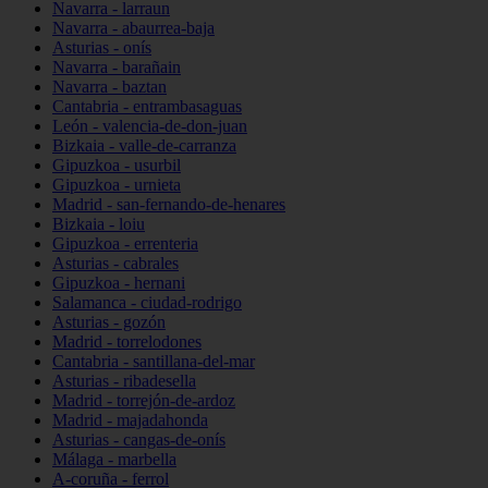
Navarra - larraun
Navarra - abaurrea-baja
Asturias - onís
Navarra - barañain
Navarra - baztan
Cantabria - entrambasaguas
León - valencia-de-don-juan
Bizkaia - valle-de-carranza
Gipuzkoa - usurbil
Gipuzkoa - urnieta
Madrid - san-fernando-de-henares
Bizkaia - loiu
Gipuzkoa - errenteria
Asturias - cabrales
Gipuzkoa - hernani
Salamanca - ciudad-rodrigo
Asturias - gozón
Madrid - torrelodones
Cantabria - santillana-del-mar
Asturias - ribadesella
Madrid - torrejón-de-ardoz
Madrid - majadahonda
Asturias - cangas-de-onís
Málaga - marbella
A-coruña - ferrol