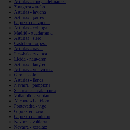
Asturias - cangas-del-narcea
Zaragoza - utebo
Asturias - laviana
Asturias - parres
Gipuzkoa - azpeitia
Asturias - colunga
Madrid - guadarrama
Asturias - siero
Castellón - orpesa
Asturias - navia
Illes-balears - inca
Lleida - naut-aran
Asturias - langreo
Asturias - villaviciosa
Girona - olot
Asturias - llanes
Navarra - pamplona
Salamanca - salamanca
Valladolid - zaratán
Alicante - benidorm
Pontevedra - vigo
Gipuzkoa - zerain
Gipuzkoa - andoain
Navarra - valtierra
Navarra - gesalatz