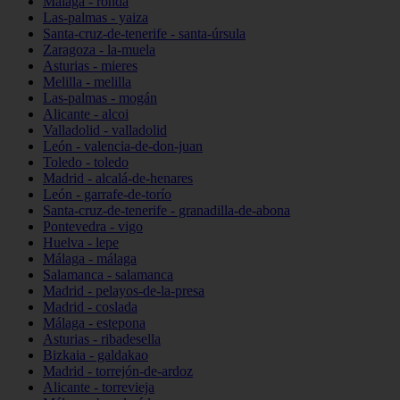
Málaga - ronda
Las-palmas - yaiza
Santa-cruz-de-tenerife - santa-úrsula
Zaragoza - la-muela
Asturias - mieres
Melilla - melilla
Las-palmas - mogán
Alicante - alcoi
Valladolid - valladolid
León - valencia-de-don-juan
Toledo - toledo
Madrid - alcalá-de-henares
León - garrafe-de-torío
Santa-cruz-de-tenerife - granadilla-de-abona
Pontevedra - vigo
Huelva - lepe
Málaga - málaga
Salamanca - salamanca
Madrid - pelayos-de-la-presa
Madrid - coslada
Málaga - estepona
Asturias - ribadesella
Bizkaia - galdakao
Madrid - torrejón-de-ardoz
Alicante - torrevieja