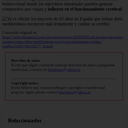
bidireccional donde los microbios intestinales pueden generar
compuestos que viajan y
influyen en el funcionamiento cerebral
.
Contenido original en
https://www.elespanol.com/ciencia/nutricion/20260202/oficial-mayores-anos-
espana-toman-dieta-mediterranea-envejecen-lentamente-cuidan-
cerebro/1003744110277_0.html
Derechos de autor
Si cree que algún contenido infringe derechos de autor o propiedad
intelectual, contacte en
bitelchux@yahoo.es
.
Copyright notice
If you believe any content infringes copyright or intellectual
property rights, please contact
bitelchux@yahoo.es
.
Relaccionados