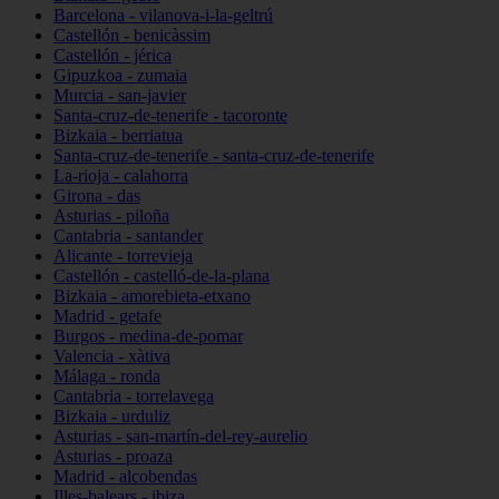
Barcelona - vilanova-i-la-geltrú
Castellón - benicàssim
Castellón - jérica
Gipuzkoa - zumaia
Murcia - san-javier
Santa-cruz-de-tenerife - tacoronte
Bizkaia - berriatua
Santa-cruz-de-tenerife - santa-cruz-de-tenerife
La-rioja - calahorra
Girona - das
Asturias - piloña
Cantabria - santander
Alicante - torrevieja
Castellón - castelló-de-la-plana
Bizkaia - amorebieta-etxano
Madrid - getafe
Burgos - medina-de-pomar
Valencia - xàtiva
Málaga - ronda
Cantabria - torrelavega
Bizkaia - urduliz
Asturias - san-martín-del-rey-aurelio
Asturias - proaza
Madrid - alcobendas
Illes-balears - ibiza