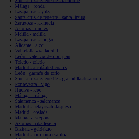
Santa-cruz-de-tenerife - tacoronte
Málaga - ronda
Las-palmas - yaiza
Santa-cruz-de-tenerife - santa-úrsula
Zaragoza - la-muela
Asturias - mieres
Melilla - melilla
Las-palmas - mogán
Alicante - alcoi
Valladolid - valladolid
León - valencia-de-don-juan
Toledo - toledo
Madrid - alcalá-de-henares
León - garrafe-de-torío
Santa-cruz-de-tenerife - granadilla-de-abona
Pontevedra - vigo
Huelva - lepe
Málaga - málaga
Salamanca - salamanca
Madrid - pelayos-de-la-presa
Madrid - coslada
Málaga - estepona
Asturias - ribadesella
Bizkaia - galdakao
Madrid - torrejón-de-ardoz