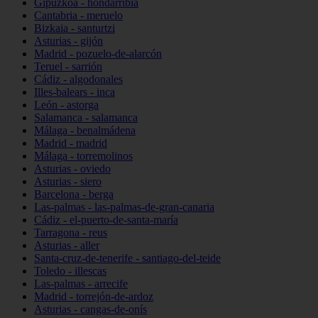
Gipuzkoa - hondarribia
Cantabria - meruelo
Bizkaia - santurtzi
Asturias - gijón
Madrid - pozuelo-de-alarcón
Teruel - sarrión
Cádiz - algodonales
Illes-balears - inca
León - astorga
Salamanca - salamanca
Málaga - benalmádena
Madrid - madrid
Málaga - torremolinos
Asturias - oviedo
Asturias - siero
Barcelona - berga
Las-palmas - las-palmas-de-gran-canaria
Cádiz - el-puerto-de-santa-maría
Tarragona - reus
Asturias - aller
Santa-cruz-de-tenerife - santiago-del-teide
Toledo - illescas
Las-palmas - arrecife
Madrid - torrejón-de-ardoz
Asturias - cangas-de-onís