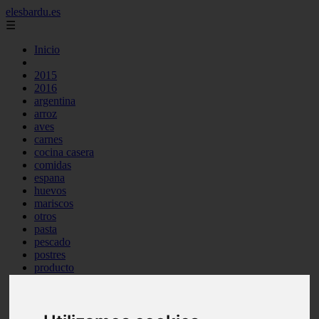
elesbardu.es
☰
Inicio
2015
2016
argentina
arroz
aves
carnes
cocina casera
comidas
espana
huevos
mariscos
otros
pasta
pescado
postres
producto
reposteria
tag
venezuela
verduras