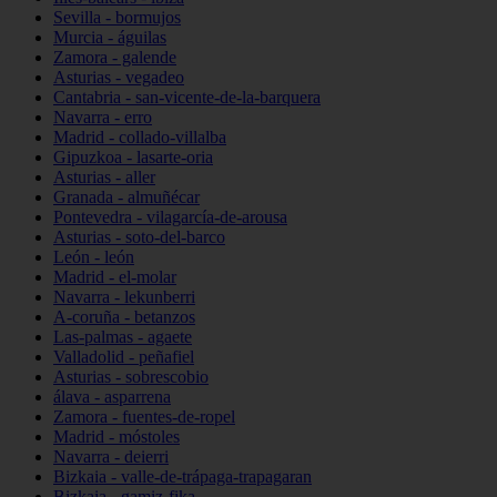
Sevilla - bormujos
Murcia - águilas
Zamora - galende
Asturias - vegadeo
Cantabria - san-vicente-de-la-barquera
Navarra - erro
Madrid - collado-villalba
Gipuzkoa - lasarte-oria
Asturias - aller
Granada - almuñécar
Pontevedra - vilagarcía-de-arousa
Asturias - soto-del-barco
León - león
Madrid - el-molar
Navarra - lekunberri
A-coruña - betanzos
Las-palmas - agaete
Valladolid - peñafiel
Asturias - sobrescobio
álava - asparrena
Zamora - fuentes-de-ropel
Madrid - móstoles
Navarra - deierri
Bizkaia - valle-de-trápaga-trapagaran
Bizkaia - gamiz-fika