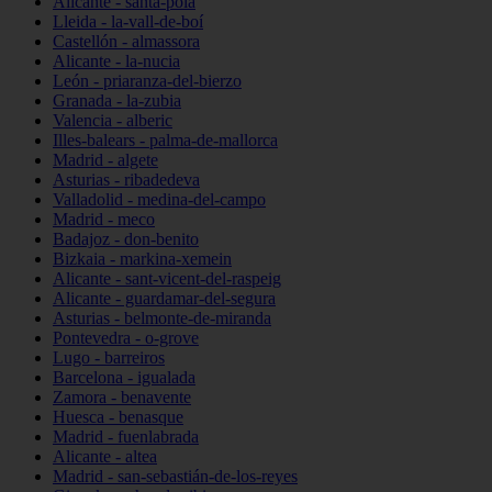
Alicante - santa-pola
Lleida - la-vall-de-boí
Castellón - almassora
Alicante - la-nucia
León - priaranza-del-bierzo
Granada - la-zubia
Valencia - alberic
Illes-balears - palma-de-mallorca
Madrid - algete
Asturias - ribadedeva
Valladolid - medina-del-campo
Madrid - meco
Badajoz - don-benito
Bizkaia - markina-xemein
Alicante - sant-vicent-del-raspeig
Alicante - guardamar-del-segura
Asturias - belmonte-de-miranda
Pontevedra - o-grove
Lugo - barreiros
Barcelona - igualada
Zamora - benavente
Huesca - benasque
Madrid - fuenlabrada
Alicante - altea
Madrid - san-sebastián-de-los-reyes