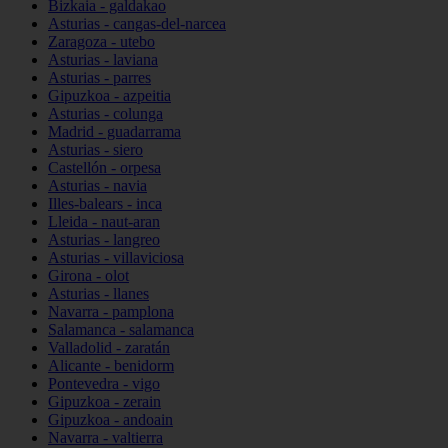
Bizkaia - galdakao
Asturias - cangas-del-narcea
Zaragoza - utebo
Asturias - laviana
Asturias - parres
Gipuzkoa - azpeitia
Asturias - colunga
Madrid - guadarrama
Asturias - siero
Castellón - orpesa
Asturias - navia
Illes-balears - inca
Lleida - naut-aran
Asturias - langreo
Asturias - villaviciosa
Girona - olot
Asturias - llanes
Navarra - pamplona
Salamanca - salamanca
Valladolid - zaratán
Alicante - benidorm
Pontevedra - vigo
Gipuzkoa - zerain
Gipuzkoa - andoain
Navarra - valtierra