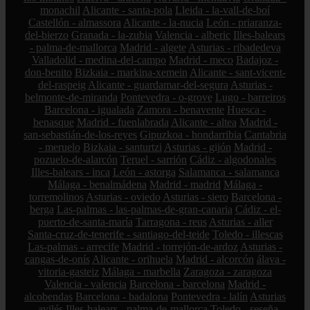
monachil
Alicante - santa-pola
Lleida - la-vall-de-boí
Castellón - almassora
Alicante - la-nucia
León - priaranza-
del-bierzo
Granada - la-zubia
Valencia - alberic
Illes-balears
- palma-de-mallorca
Madrid - algete
Asturias - ribadedeva
Valladolid - medina-del-campo
Madrid - meco
Badajoz -
don-benito
Bizkaia - markina-xemein
Alicante - sant-vicent-
del-raspeig
Alicante - guardamar-del-segura
Asturias -
belmonte-de-miranda
Pontevedra - o-grove
Lugo - barreiros
Barcelona - igualada
Zamora - benavente
Huesca -
benasque
Madrid - fuenlabrada
Alicante - altea
Madrid -
san-sebastián-de-los-reyes
Gipuzkoa - hondarribia
Cantabria
- meruelo
Bizkaia - santurtzi
Asturias - gijón
Madrid -
pozuelo-de-alarcón
Teruel - sarrión
Cádiz - algodonales
Illes-balears - inca
León - astorga
Salamanca - salamanca
Málaga - benalmádena
Madrid - madrid
Málaga -
torremolinos
Asturias - oviedo
Asturias - siero
Barcelona -
berga
Las-palmas - las-palmas-de-gran-canaria
Cádiz - el-
puerto-de-santa-maría
Tarragona - reus
Asturias - aller
Santa-cruz-de-tenerife - santiago-del-teide
Toledo - illescas
Las-palmas - arrecife
Madrid - torrejón-de-ardoz
Asturias -
cangas-de-onís
Alicante - orihuela
Madrid - alcorcón
álava -
vitoria-gasteiz
Málaga - marbella
Zaragoza - zaragoza
Valencia - valencia
Barcelona - barcelona
Madrid -
alcobendas
Barcelona - badalona
Pontevedra - lalín
Asturias
- avilés
Illes-balears - palma-de-mallorca
Toledo - seseña