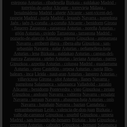
estepona
Asturias - ribadesella
Bizkaia - galdakao
Madrid -
torrejón-de-ardoz
Alicante - torrevieja
Málaga -
benalmádena
Madrid - algete
Alicante - sant-vicent-del-
raspeig
Madrid - parla
Madrid - leganés
Navarra - pamplona
Jaén - jaén
A-coruña - a-coruña
Alicante - benidorm
Girona
- figueres
Zaragoza - zaragoza
Asturias - noreña
Asturias -
gijón
Asturias - oviedo
Tarragona - tarragona
Madrid -
pozuelo-de-alarcón
Asturias - mieres
Gipuzkoa - astigarraga
Navarra - erriberri
álava - ribera-alta
Gipuzkoa - san-
sebastián
Navarra - galar
Asturias - peñamellera-baja
Asturias - lena
Bizkaia - galdakao
Asturias - cangas-del-
narcea
Zaragoza - utebo
Asturias - laviana
Asturias - parres
Gipuzkoa - azpeitia
Asturias - colunga
Madrid - guadarrama
Asturias - siero
Castellón - orpesa
Asturias - navia
Illes-
balears - inca
Lleida - naut-aran
Asturias - langreo
Asturias -
villaviciosa
Girona - olot
Asturias - llanes
Navarra -
pamplona
Salamanca - salamanca
Valladolid - zaratán
Alicante - benidorm
Pontevedra - vigo
Gipuzkoa - zerain
Gipuzkoa - andoain
Navarra - valtierra
Navarra - gesalatz
Navarra - larraun
Navarra - abaurrea-baja
Asturias - onís
Navarra - barañain
Navarra - baztan
Cantabria -
entrambasaguas
León - valencia-de-don-juan
Bizkaia -
valle-de-carranza
Gipuzkoa - usurbil
Gipuzkoa - urnieta
Madrid - san-fernando-de-henares
Bizkaia - loiu
Gipuzkoa -
errenteria
Asturias - cabrales
Gipuzkoa - hernani
Salamanca