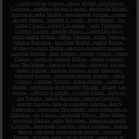
- ciudad-rodrigo
Asturias - gozón
Madrid - torrelodones
Cantabria - santillana-del-mar
Asturias - ribadesella
Madrid -
torrejón-de-ardoz
Madrid - majadahonda
Asturias - cangas-
de-onís
Málaga - marbella
A-coruña - ferrol
Madrid - tres-
cantos
Cuenca - cuenca
Las-palmas - yaiza
Tarragona -
cambrils
La-rioja - logroño
Burgos - cardeñadijo
álava -
vitoria-gasteiz
Bizkaia - bilbao
Valencia - gandia
Valencia -
valencia
Barcelona - barcelona
Madrid - madrid
Burgos -
revilla-y-la-ahedo
Madrid - las-rozas-de-madrid
Asturias -
castrillón
Asturias - salas
Asturias - carreño
Asturias - valdés
Zamora - puebla-de-sanabria
Bizkaia - lezama
Asturias -
nava
Illes-balears - manacor
A-coruña - ortigueira
Alicante -
ondara
Asturias - somiedo
Asturias - avilés
Valladolid -
valladolid
Asturias - corvera-de-asturias
Asturias - quirós
Asturias - cabranes
Navarra - tudela
Asturias - cudillero
Madrid - san-lorenzo-de-el-escorial
Alicante - alicante
Las-
palmas - valleseco
A-coruña - a-coruña
Girona - lloret-de-
mar
Navarra - lodosa
Barcelona - manresa
Cantabria -
santoña
Asturias - tapia-de-casariego
Asturias - llanera
Pontevedra - pontevedra
Illes-balears - santa-eulària-des-riu
Gipuzkoa - aia
Asturias - taramundi
Huesca - fraga
Málaga -
fuengirola
Bizkaia - getxo
Barcelona - vilanova-i-la-geltrú
Castellón - benicàssim
Castellón - jérica
Gipuzkoa - zumaia
Murcia - san-javier
Santa-cruz-de-tenerife - tacoronte
Bizkaia - berriatua
Santa-cruz-de-tenerife - santa-cruz-de-