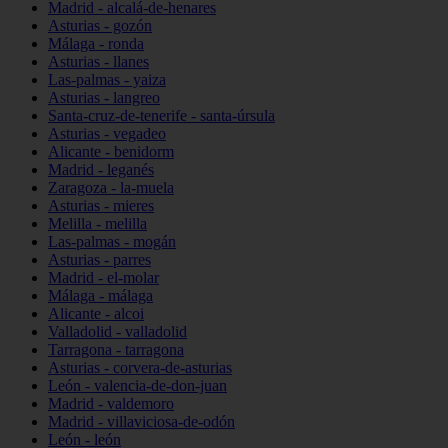
Madrid - alcalá-de-henares
Asturias - gozón
Málaga - ronda
Asturias - llanes
Las-palmas - yaiza
Asturias - langreo
Santa-cruz-de-tenerife - santa-úrsula
Asturias - vegadeo
Alicante - benidorm
Madrid - leganés
Zaragoza - la-muela
Asturias - mieres
Melilla - melilla
Las-palmas - mogán
Asturias - parres
Madrid - el-molar
Málaga - málaga
Alicante - alcoi
Valladolid - valladolid
Tarragona - tarragona
Asturias - corvera-de-asturias
León - valencia-de-don-juan
Madrid - valdemoro
Madrid - villaviciosa-de-odón
León - león