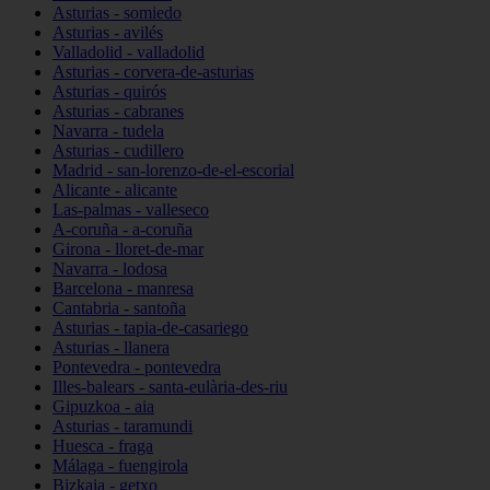
Asturias - somiedo
Asturias - avilés
Valladolid - valladolid
Asturias - corvera-de-asturias
Asturias - quirós
Asturias - cabranes
Navarra - tudela
Asturias - cudillero
Madrid - san-lorenzo-de-el-escorial
Alicante - alicante
Las-palmas - valleseco
A-coruña - a-coruña
Girona - lloret-de-mar
Navarra - lodosa
Barcelona - manresa
Cantabria - santoña
Asturias - tapia-de-casariego
Asturias - llanera
Pontevedra - pontevedra
Illes-balears - santa-eulària-des-riu
Gipuzkoa - aia
Asturias - taramundi
Huesca - fraga
Málaga - fuengirola
Bizkaia - getxo