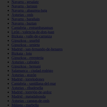
Navarra - gesalatz
Navarra - larraun
Navarra - abaurrea-baja
Asturias - onís
Navarra - barañain
Navarra - baztan
Cantabria - entrambasaguas
León - valencia-de-don-juan
Bizkaia - valle-de-carranza
Gipuzkoa - usurbil
Gipuzkoa - urnieta
Madrid - san-fernando-de-henares
Bizkaia - loiu
Gipuzkoa - errenteria
Asturias - cabrales
Gipuzkoa - hernani
Salamanca - ciudad-rodrigo
Asturias - gozón
Madrid - torrelodones
Cantabria - santillana-del-mar
Asturias - ribadesella
Madrid - torrejón-de-ardoz
Madrid - majadahonda
Asturias - cangas-de-onís
Málaga - marbella