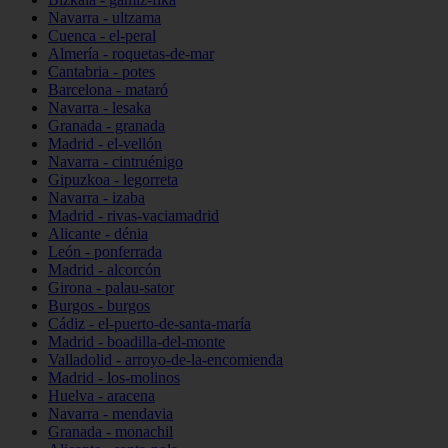
Navarra - ultzama
Cuenca - el-peral
Almería - roquetas-de-mar
Cantabria - potes
Barcelona - mataró
Navarra - lesaka
Granada - granada
Madrid - el-vellón
Navarra - cintruénigo
Gipuzkoa - legorreta
Navarra - izaba
Madrid - rivas-vaciamadrid
Alicante - dénia
León - ponferrada
Madrid - alcorcón
Girona - palau-sator
Burgos - burgos
Cádiz - el-puerto-de-santa-maría
Madrid - boadilla-del-monte
Valladolid - arroyo-de-la-encomienda
Madrid - los-molinos
Huelva - aracena
Navarra - mendavia
Granada - monachil