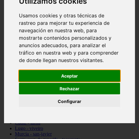
Utilizamos cookies
vocabulario de cocina
Madrid - pozuelo-de-alarcón
Usamos cookies y otras técnicas de
Teruel - sarrión
Cádiz - algodonales
rastreo para mejorar tu experiencia de
Illes-balears - inca
navegación en nuestra web, para
Madrid - madrid
mostrarte contenidos personalizados y
Málaga - torremolinos
Asturias - oviedo
anuncios adecuados, para analizar el
Cádiz - el-puerto-de-santa-maría
tráfico en nuestra web y para comprender
Asturias - aller
de donde llegan nuestros visitantes.
Toledo - illescas
álava - vitoria-gasteiz
Málaga - marbella
Aceptar
Zaragoza - zaragoza
Barcelona - barcelona
Rechazar
Valencia - valencia
Pontevedra - lalín
Toledo - seseña
Configurar
Cantabria - val-de-san-vicente
Sevilla - sevilla
Granada - granada
Cádiz - tarifa
Lugo - viveiro
Murcia - san-javier