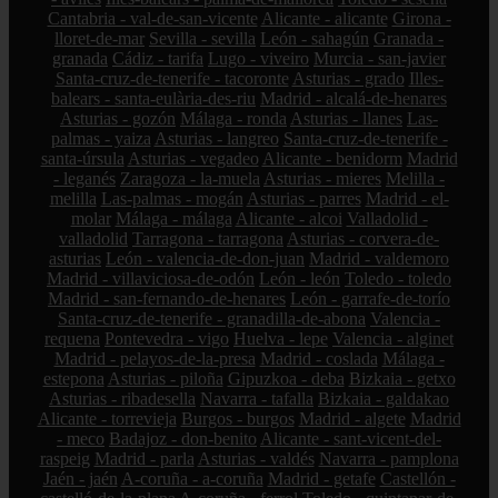
Cantabria - val-de-san-vicente
Alicante - alicante
Girona -
lloret-de-mar
Sevilla - sevilla
León - sahagún
Granada -
granada
Cádiz - tarifa
Lugo - viveiro
Murcia - san-javier
Santa-cruz-de-tenerife - tacoronte
Asturias - grado
Illes-
balears - santa-eulària-des-riu
Madrid - alcalá-de-henares
Asturias - gozón
Málaga - ronda
Asturias - llanes
Las-
palmas - yaiza
Asturias - langreo
Santa-cruz-de-tenerife -
santa-úrsula
Asturias - vegadeo
Alicante - benidorm
Madrid
- leganés
Zaragoza - la-muela
Asturias - mieres
Melilla -
melilla
Las-palmas - mogán
Asturias - parres
Madrid - el-
molar
Málaga - málaga
Alicante - alcoi
Valladolid -
valladolid
Tarragona - tarragona
Asturias - corvera-de-
asturias
León - valencia-de-don-juan
Madrid - valdemoro
Madrid - villaviciosa-de-odón
León - león
Toledo - toledo
Madrid - san-fernando-de-henares
León - garrafe-de-torío
Santa-cruz-de-tenerife - granadilla-de-abona
Valencia -
requena
Pontevedra - vigo
Huelva - lepe
Valencia - alginet
Madrid - pelayos-de-la-presa
Madrid - coslada
Málaga -
estepona
Asturias - piloña
Gipuzkoa - deba
Bizkaia - getxo
Asturias - ribadesella
Navarra - tafalla
Bizkaia - galdakao
Alicante - torrevieja
Burgos - burgos
Madrid - algete
Madrid
- meco
Badajoz - don-benito
Alicante - sant-vicent-del-
raspeig
Madrid - parla
Asturias - valdés
Navarra - pamplona
Jaén - jaén
A-coruña - a-coruña
Madrid - getafe
Castellón -