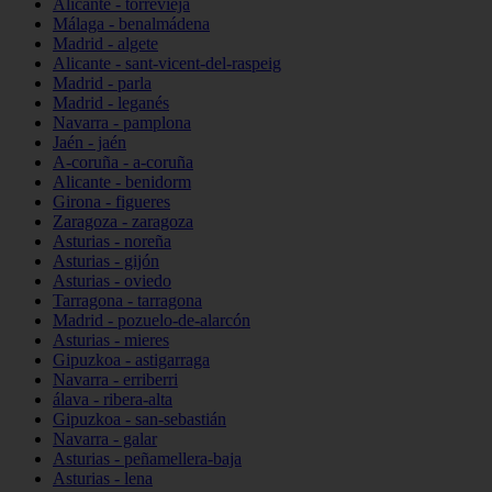
Alicante - torrevieja
Málaga - benalmádena
Madrid - algete
Alicante - sant-vicent-del-raspeig
Madrid - parla
Madrid - leganés
Navarra - pamplona
Jaén - jaén
A-coruña - a-coruña
Alicante - benidorm
Girona - figueres
Zaragoza - zaragoza
Asturias - noreña
Asturias - gijón
Asturias - oviedo
Tarragona - tarragona
Madrid - pozuelo-de-alarcón
Asturias - mieres
Gipuzkoa - astigarraga
Navarra - erriberri
álava - ribera-alta
Gipuzkoa - san-sebastián
Navarra - galar
Asturias - peñamellera-baja
Asturias - lena