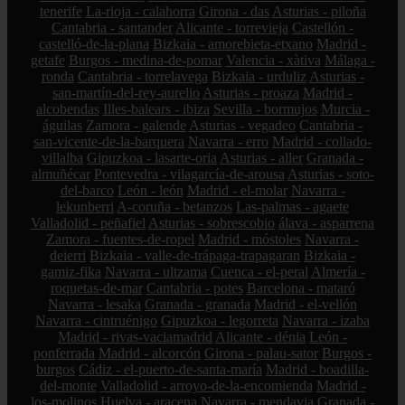
tenerife
La-rioja - calahorra
Girona - das
Asturias - piloña
Cantabria - santander
Alicante - torrevieja
Castellón -
castelló-de-la-plana
Bizkaia - amorebieta-etxano
Madrid -
getafe
Burgos - medina-de-pomar
Valencia - xàtiva
Málaga -
ronda
Cantabria - torrelavega
Bizkaia - urduliz
Asturias -
san-martín-del-rey-aurelio
Asturias - proaza
Madrid -
alcobendas
Illes-balears - ibiza
Sevilla - bormujos
Murcia -
águilas
Zamora - galende
Asturias - vegadeo
Cantabria -
san-vicente-de-la-barquera
Navarra - erro
Madrid - collado-
villalba
Gipuzkoa - lasarte-oria
Asturias - aller
Granada -
almuñécar
Pontevedra - vilagarcía-de-arousa
Asturias - soto-
del-barco
León - león
Madrid - el-molar
Navarra -
lekunberri
A-coruña - betanzos
Las-palmas - agaete
Valladolid - peñafiel
Asturias - sobrescobio
álava - asparrena
Zamora - fuentes-de-ropel
Madrid - móstoles
Navarra -
deierri
Bizkaia - valle-de-trápaga-trapagaran
Bizkaia -
gamiz-fika
Navarra - ultzama
Cuenca - el-peral
Almería -
roquetas-de-mar
Cantabria - potes
Barcelona - mataró
Navarra - lesaka
Granada - granada
Madrid - el-vellón
Navarra - cintruénigo
Gipuzkoa - legorreta
Navarra - izaba
Madrid - rivas-vaciamadrid
Alicante - dénia
León -
ponferrada
Madrid - alcorcón
Girona - palau-sator
Burgos -
burgos
Cádiz - el-puerto-de-santa-maría
Madrid - boadilla-
del-monte
Valladolid - arroyo-de-la-encomienda
Madrid -
los-molinos
Huelva - aracena
Navarra - mendavia
Granada -