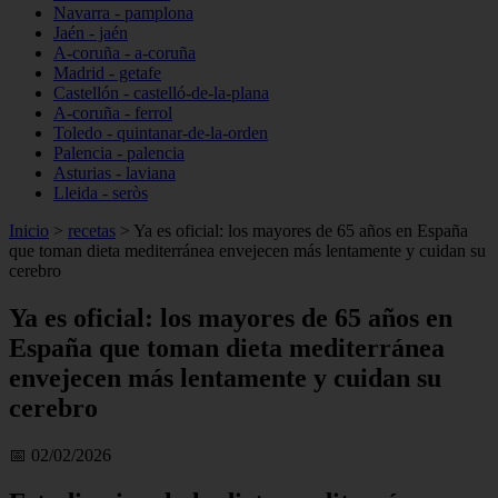
Navarra - pamplona
Jaén - jaén
A-coruña - a-coruña
Madrid - getafe
Castellón - castelló-de-la-plana
A-coruña - ferrol
Toledo - quintanar-de-la-orden
Palencia - palencia
Asturias - laviana
Lleida - seròs
Inicio
>
recetas
>
Ya es oficial: los mayores de 65 años en España
que toman dieta mediterránea envejecen más lentamente y cuidan su
cerebro
Ya es oficial: los mayores de 65 años en
España que toman dieta mediterránea
envejecen más lentamente y cuidan su
cerebro
📅 02/02/2026