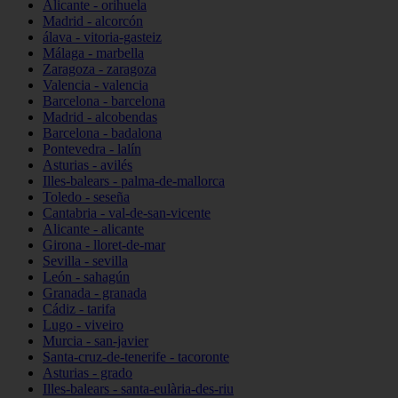
Alicante - orihuela
Madrid - alcorcón
álava - vitoria-gasteiz
Málaga - marbella
Zaragoza - zaragoza
Valencia - valencia
Barcelona - barcelona
Madrid - alcobendas
Barcelona - badalona
Pontevedra - lalín
Asturias - avilés
Illes-balears - palma-de-mallorca
Toledo - seseña
Cantabria - val-de-san-vicente
Alicante - alicante
Girona - lloret-de-mar
Sevilla - sevilla
León - sahagún
Granada - granada
Cádiz - tarifa
Lugo - viveiro
Murcia - san-javier
Santa-cruz-de-tenerife - tacoronte
Asturias - grado
Illes-balears - santa-eulària-des-riu