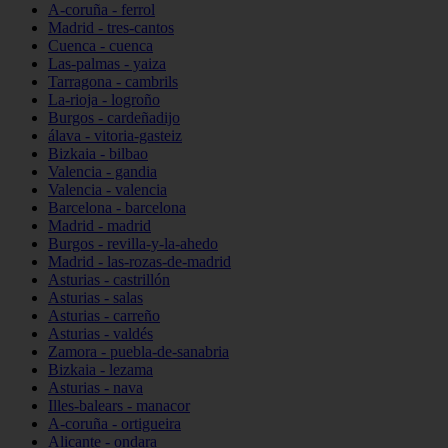
A-coruña - ferrol
Madrid - tres-cantos
Cuenca - cuenca
Las-palmas - yaiza
Tarragona - cambrils
La-rioja - logroño
Burgos - cardeñadijo
álava - vitoria-gasteiz
Bizkaia - bilbao
Valencia - gandia
Valencia - valencia
Barcelona - barcelona
Madrid - madrid
Burgos - revilla-y-la-ahedo
Madrid - las-rozas-de-madrid
Asturias - castrillón
Asturias - salas
Asturias - carreño
Asturias - valdés
Zamora - puebla-de-sanabria
Bizkaia - lezama
Asturias - nava
Illes-balears - manacor
A-coruña - ortigueira
Alicante - ondara