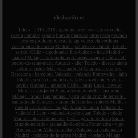
elesbardu.es
Inicio
2015
2016
argentina
arroz
aves
carnes
cocina
casera
comidas
espana
huevos
mariscos
otros
pasta
pescado
postres
producto
reposteria
tag
venezuela
verduras
vocabulario de cocina
Madrid - pozuelo-de-alarcón
Teruel -
sarrión
Cádiz - algodonales
Illes-balears - inca
Madrid -
madrid
Málaga - torremolinos
Asturias - oviedo
Cádiz - el-
puerto-de-santa-maría
Asturias - aller
Toledo - illescas
álava
- vitoria-gasteiz
Málaga - marbella
Zaragoza - zaragoza
Barcelona - barcelona
Valencia - valencia
Pontevedra - lalín
Toledo - seseña
Cantabria - val-de-san-vicente
Sevilla -
sevilla
Granada - granada
Cádiz - tarifa
Lugo - viveiro
Murcia - san-javier
Santa-cruz-de-tenerife - tacoronte
Málaga - ronda
Las-palmas - yaiza
Santa-cruz-de-tenerife -
santa-úrsula
Zaragoza - la-muela
Asturias - mieres
Melilla -
melilla
Las-palmas - mogán
Alicante - alcoi
Valladolid -
valladolid
León - valencia-de-don-juan
Toledo - toledo
Madrid - alcalá-de-henares
León - garrafe-de-torío
Santa-
cruz-de-tenerife - granadilla-de-abona
Pontevedra - vigo
Huelva - lepe
Málaga - málaga
Salamanca - salamanca
Madrid - pelayos-de-la-presa
Madrid - coslada
Málaga -