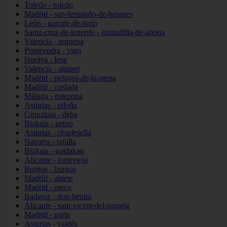
Toledo - toledo
Madrid - san-fernando-de-henares
León - garrafe-de-torío
Santa-cruz-de-tenerife - granadilla-de-abona
Valencia - requena
Pontevedra - vigo
Huelva - lepe
Valencia - alginet
Madrid - pelayos-de-la-presa
Madrid - coslada
Málaga - estepona
Asturias - piloña
Gipuzkoa - deba
Bizkaia - getxo
Asturias - ribadesella
Navarra - tafalla
Bizkaia - galdakao
Alicante - torrevieja
Burgos - burgos
Madrid - algete
Madrid - meco
Badajoz - don-benito
Alicante - sant-vicent-del-raspeig
Madrid - parla
Asturias - valdés