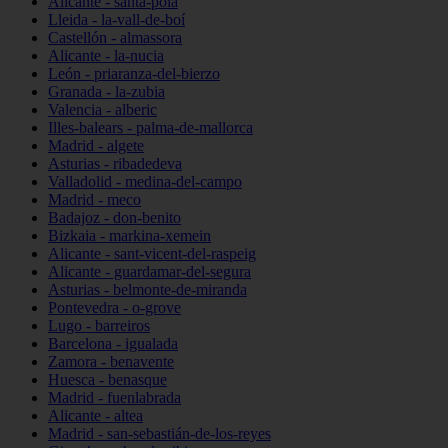
Alicante - santa-pola
Lleida - la-vall-de-boí
Castellón - almassora
Alicante - la-nucia
León - priaranza-del-bierzo
Granada - la-zubia
Valencia - alberic
Illes-balears - palma-de-mallorca
Madrid - algete
Asturias - ribadedeva
Valladolid - medina-del-campo
Madrid - meco
Badajoz - don-benito
Bizkaia - markina-xemein
Alicante - sant-vicent-del-raspeig
Alicante - guardamar-del-segura
Asturias - belmonte-de-miranda
Pontevedra - o-grove
Lugo - barreiros
Barcelona - igualada
Zamora - benavente
Huesca - benasque
Madrid - fuenlabrada
Alicante - altea
Madrid - san-sebastián-de-los-reyes