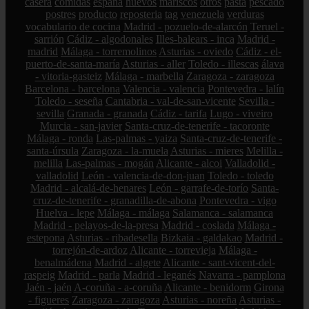
casera
comidas
espana
huevos
mariscos
otros
pasta
pescado
postres
producto
reposteria
tag
venezuela
verduras
vocabulario de cocina
Madrid - pozuelo-de-alarcón
Teruel -
sarrión
Cádiz - algodonales
Illes-balears - inca
Madrid -
madrid
Málaga - torremolinos
Asturias - oviedo
Cádiz - el-
puerto-de-santa-maría
Asturias - aller
Toledo - illescas
álava
- vitoria-gasteiz
Málaga - marbella
Zaragoza - zaragoza
Barcelona - barcelona
Valencia - valencia
Pontevedra - lalín
Toledo - seseña
Cantabria - val-de-san-vicente
Sevilla -
sevilla
Granada - granada
Cádiz - tarifa
Lugo - viveiro
Murcia - san-javier
Santa-cruz-de-tenerife - tacoronte
Málaga - ronda
Las-palmas - yaiza
Santa-cruz-de-tenerife -
santa-úrsula
Zaragoza - la-muela
Asturias - mieres
Melilla -
melilla
Las-palmas - mogán
Alicante - alcoi
Valladolid -
valladolid
León - valencia-de-don-juan
Toledo - toledo
Madrid - alcalá-de-henares
León - garrafe-de-torío
Santa-
cruz-de-tenerife - granadilla-de-abona
Pontevedra - vigo
Huelva - lepe
Málaga - málaga
Salamanca - salamanca
Madrid - pelayos-de-la-presa
Madrid - coslada
Málaga -
estepona
Asturias - ribadesella
Bizkaia - galdakao
Madrid -
torrejón-de-ardoz
Alicante - torrevieja
Málaga -
benalmádena
Madrid - algete
Alicante - sant-vicent-del-
raspeig
Madrid - parla
Madrid - leganés
Navarra - pamplona
Jaén - jaén
A-coruña - a-coruña
Alicante - benidorm
Girona
- figueres
Zaragoza - zaragoza
Asturias - noreña
Asturias -