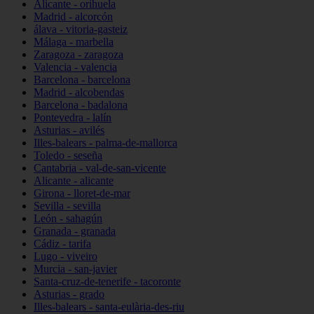
Alicante - orihuela
Madrid - alcorcón
álava - vitoria-gasteiz
Málaga - marbella
Zaragoza - zaragoza
Valencia - valencia
Barcelona - barcelona
Madrid - alcobendas
Barcelona - badalona
Pontevedra - lalín
Asturias - avilés
Illes-balears - palma-de-mallorca
Toledo - seseña
Cantabria - val-de-san-vicente
Alicante - alicante
Girona - lloret-de-mar
Sevilla - sevilla
León - sahagún
Granada - granada
Cádiz - tarifa
Lugo - viveiro
Murcia - san-javier
Santa-cruz-de-tenerife - tacoronte
Asturias - grado
Illes-balears - santa-eulària-des-riu