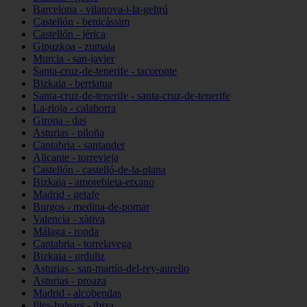
Barcelona - vilanova-i-la-geltrú
Castellón - benicàssim
Castellón - jérica
Gipuzkoa - zumaia
Murcia - san-javier
Santa-cruz-de-tenerife - tacoronte
Bizkaia - berriatua
Santa-cruz-de-tenerife - santa-cruz-de-tenerife
La-rioja - calahorra
Girona - das
Asturias - piloña
Cantabria - santander
Alicante - torrevieja
Castellón - castelló-de-la-plana
Bizkaia - amorebieta-etxano
Madrid - getafe
Burgos - medina-de-pomar
Valencia - xàtiva
Málaga - ronda
Cantabria - torrelavega
Bizkaia - urduliz
Asturias - san-martín-del-rey-aurelio
Asturias - proaza
Madrid - alcobendas
Illes-balears - ibiza