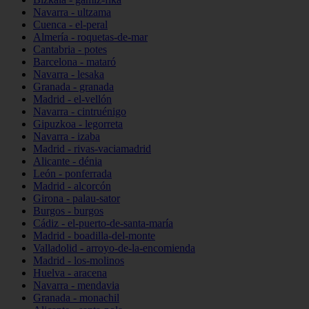
Navarra - ultzama
Cuenca - el-peral
Almería - roquetas-de-mar
Cantabria - potes
Barcelona - mataró
Navarra - lesaka
Granada - granada
Madrid - el-vellón
Navarra - cintruénigo
Gipuzkoa - legorreta
Navarra - izaba
Madrid - rivas-vaciamadrid
Alicante - dénia
León - ponferrada
Madrid - alcorcón
Girona - palau-sator
Burgos - burgos
Cádiz - el-puerto-de-santa-maría
Madrid - boadilla-del-monte
Valladolid - arroyo-de-la-encomienda
Madrid - los-molinos
Huelva - aracena
Navarra - mendavia
Granada - monachil