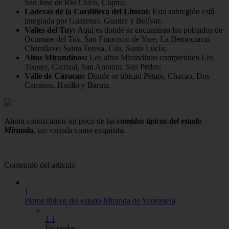
San José de Río Chico, Cúpira;
Laderas de la Cordillera del Litoral:
Esta subregión está
integrada por Guarenas, Guatire y Bolívar;
Valles del Tuy:
Aquí es donde se encuentran los poblados de
Ocumare del Tuy, San Francisco de Yare, La Democracia,
Charallave, Santa Teresa, Cúa, Santa Lucía;
Altos Mirandinos:
Los altos Mirandinos comprenden Los
Teques, Carrizal, San Antonio, San Pedro;
Valle de Caracas:
Donde se ubican Petare, Chacao, Dos
Caminos, Hatillo y Baruta.
Ahora conozcamos un poco de las
comidas típicas del estado
Miranda,
tan variada como exquisita.
Contenido del artículo
1
Platos típicos del estado Miranda de Venezuela
1.1
Facundos