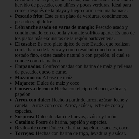
hervido de pescado, con aliños y pocas verduras. Ideal para
comer después de la playa y luego dormir en una hamaca.
Pescado frito:
Este es un plato de verduras, condimentos,
pescado y ají dulce.
Lebranche asado en varas de mangle:
Pescado asado y
condimentado con cebolla y tomate sofritos aparte. Es uno de
los platos más exquisitos de la región barloventeña.
El casabe:
Es otro plato típico de este Estado, que realizan
con la harina de la yuca y como resultado queda un pan
tostado fino, existe casabe natural o con papelón, el cual se
conoce como la naiboa.
Empanadas:
Confeccionadas con harina de maíz y rellenas
de pescado, queso o carne.
Mazamorra:
A base de maíz.
Majarete:
Dulce de maíz y coco.
Conserva de coco:
Hecha con el cipo del coco, azúcar y
papelón.
Arroz con dulce:
Hecho a partir de arroz, azúcar, leche y
canela. Arroz con coco: Arroz, azúcar, leche de coco y
especias.
Suspiros:
Dulce de clara de huevos, azúcar y limón.
Catalina:
Postre de harina, papelón y especies.
Besitos de coco:
Dulce de harina, papelón, especies, coco.
Torrejas:
Hechas con harina de trigo, levadura y azúcar.