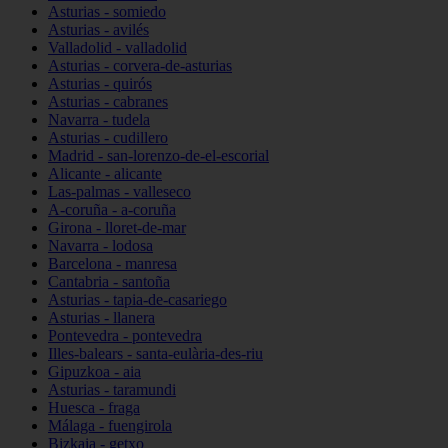
Asturias - somiedo
Asturias - avilés
Valladolid - valladolid
Asturias - corvera-de-asturias
Asturias - quirós
Asturias - cabranes
Navarra - tudela
Asturias - cudillero
Madrid - san-lorenzo-de-el-escorial
Alicante - alicante
Las-palmas - valleseco
A-coruña - a-coruña
Girona - lloret-de-mar
Navarra - lodosa
Barcelona - manresa
Cantabria - santoña
Asturias - tapia-de-casariego
Asturias - llanera
Pontevedra - pontevedra
Illes-balears - santa-eulària-des-riu
Gipuzkoa - aia
Asturias - taramundi
Huesca - fraga
Málaga - fuengirola
Bizkaia - getxo