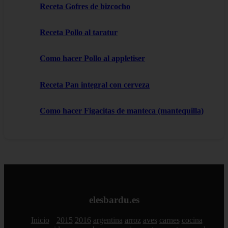
Receta Gofres de bizcocho
Receta Pollo al taratur
Como hacer Pollo al appletiser
Receta Pan integral con cerveza
Como hacer Figacitas de manteca (mantequilla)
elesbardu.es
Inicio
2015
2016
argentina
arroz
aves
carnes
cocina