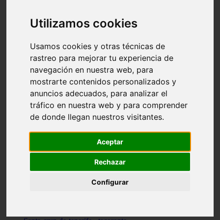
vocabulario de cocina
Madrid - pozuelo-de-alarcón
Utilizamos cookies
Teruel - sarrión
Cádiz - algodonales
Illes-balears - inca
Usamos cookies y otras técnicas de
Madrid - madrid
rastreo para mejorar tu experiencia de
Málaga - torremolinos
navegación en nuestra web, para
Asturias - oviedo
Cádiz - el-puerto-de-santa-maría
mostrarte contenidos personalizados y
Asturias - aller
anuncios adecuados, para analizar el
Toledo - illescas
tráfico en nuestra web y para comprender
álava - vitoria-gasteiz
Málaga - marbella
de donde llegan nuestros visitantes.
Zaragoza - zaragoza
Barcelona - barcelona
Valencia - valencia
Aceptar
Pontevedra - lalín
Toledo - seseña
Rechazar
Cantabria - val-de-san-vicente
Sevilla - sevilla
Configurar
Granada - granada
Cádiz - tarifa
Lugo - viveiro
Murcia - san-javier