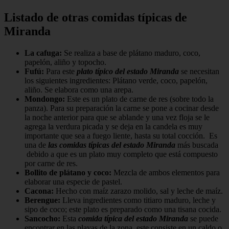
Listado de otras comidas típicas de
Miranda
La cafuga:
Se realiza a base de plátano maduro, coco,
papelón, aliño y topocho.
Fufú:
Para este
plato típico del estado Miranda
se necesitan
los siguientes ingredientes: Plátano verde, coco, papelón,
aliño. Se elabora como una arepa.
Mondongo:
Este es un plato de carne de res (sobre todo la
panza). Para su preparación la carne se pone a cocinar desde
la noche anterior para que se ablande y una vez floja se le
agrega la verdura picada y se deja en la candela es muy
importante que sea a fuego liente, hasta su total cocción. Es
una de
las comidas típicas del estado Miranda
más buscada
debido a que es un plato muy completo que está compuesto
por carne de res.
Bollito de plátano y coco:
Mezcla de ambos elementos para
elaborar una especie de pastel.
Cacona:
Hecho con maíz zarazo molido, sal y leche de maíz.
Berengue:
Lleva ingredientes como titiaro maduro, leche y
sipo de coco; este plato es preparado como una tisana cocida.
Sancocho:
Esta
comida típica del estado Miranda
se puede
encontrar en las playas de la zona, este consiste en un caldo o