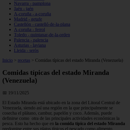
Navarra - pamplona
Jaén - jaén
A-coruña - a-coruña
Madrid - getafe
Castellón - castelló-de-la-plana
A-coruña - ferrol
Toledo - quintanar-de-la-orden
Palencia - palencia
Asturias - laviana
Lleida - seròs
Inicio
>
recetas
>
Comidas típicas del estado Miranda (Venezuela)
Comidas típicas del estado Miranda
(Venezuela)
📅 19/11/2025
El Estado Miranda está ubicado en la zona del Litoral Central de
Venezuela, siendo así una región en la que principalmente se
cosecha el plátano, cambur, papelón y coco. Además, puede
definirse como otra de las principales actividades económicas la
pesca. Esto ha hecho que en
la comida típica del estado Miranda
predomine entre sus platos típicos el pescado como alimento