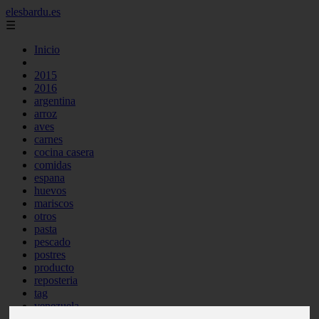
elesbardu.es
☰
Inicio
2015
2016
argentina
arroz
aves
carnes
cocina casera
comidas
espana
huevos
mariscos
otros
pasta
pescado
postres
producto
reposteria
tag
venezuela
verduras