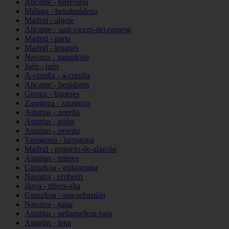
Alicante - torrevieja
Málaga - benalmádena
Madrid - algete
Alicante - sant-vicent-del-raspeig
Madrid - parla
Madrid - leganés
Navarra - pamplona
Jaén - jaén
A-coruña - a-coruña
Alicante - benidorm
Girona - figueres
Zaragoza - zaragoza
Asturias - noreña
Asturias - gijón
Asturias - oviedo
Tarragona - tarragona
Madrid - pozuelo-de-alarcón
Asturias - mieres
Gipuzkoa - astigarraga
Navarra - erriberri
álava - ribera-alta
Gipuzkoa - san-sebastián
Navarra - galar
Asturias - peñamellera-baja
Asturias - lena