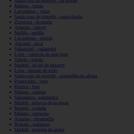
Santa-cruz-de-tenerife - tacoronte
Málaga - ronda
Las-palmas - yaiza
Santa-cruz-de-tenerife - santa-úrsula
Zaragoza - la-muela
Asturias - mieres
Melilla - melilla
Las-palmas - mogán
Alicante - alcoi
Valladolid - valladolid
León - valencia-de-don-juan
Toledo - toledo
Madrid - alcalá-de-henares
León - garrafe-de-torío
Santa-cruz-de-tenerife - granadilla-de-abona
Pontevedra - vigo
Huelva - lepe
Málaga - málaga
Salamanca - salamanca
Madrid - pelayos-de-la-presa
Madrid - coslada
Málaga - estepona
Asturias - ribadesella
Bizkaia - galdakao
Madrid - torrejón-de-ardoz