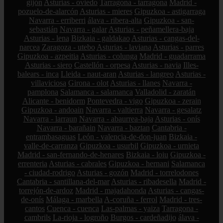
gijón
Asturias - oviedo
Tarragona - tarragona
Madrid -
pozuelo-de-alarcón
Asturias - mieres
Gipuzkoa - astigarraga
Navarra - erriberri
álava - ribera-alta
Gipuzkoa - san-
sebastián
Navarra - galar
Asturias - peñamellera-baja
Asturias - lena
Bizkaia - galdakao
Asturias - cangas-del-
narcea
Zaragoza - utebo
Asturias - laviana
Asturias - parres
Gipuzkoa - azpeitia
Asturias - colunga
Madrid - guadarrama
Asturias - siero
Castellón - orpesa
Asturias - navia
Illes-
balears - inca
Lleida - naut-aran
Asturias - langreo
Asturias -
villaviciosa
Girona - olot
Asturias - llanes
Navarra -
pamplona
Salamanca - salamanca
Valladolid - zaratán
Alicante - benidorm
Pontevedra - vigo
Gipuzkoa - zerain
Gipuzkoa - andoain
Navarra - valtierra
Navarra - gesalatz
Navarra - larraun
Navarra - abaurrea-baja
Asturias - onís
Navarra - barañain
Navarra - baztan
Cantabria -
entrambasaguas
León - valencia-de-don-juan
Bizkaia -
valle-de-carranza
Gipuzkoa - usurbil
Gipuzkoa - urnieta
Madrid - san-fernando-de-henares
Bizkaia - loiu
Gipuzkoa -
errenteria
Asturias - cabrales
Gipuzkoa - hernani
Salamanca
- ciudad-rodrigo
Asturias - gozón
Madrid - torrelodones
Cantabria - santillana-del-mar
Asturias - ribadesella
Madrid -
torrejón-de-ardoz
Madrid - majadahonda
Asturias - cangas-
de-onís
Málaga - marbella
A-coruña - ferrol
Madrid - tres-
cantos
Cuenca - cuenca
Las-palmas - yaiza
Tarragona -
cambrils
La-rioja - logroño
Burgos - cardeñadijo
álava -