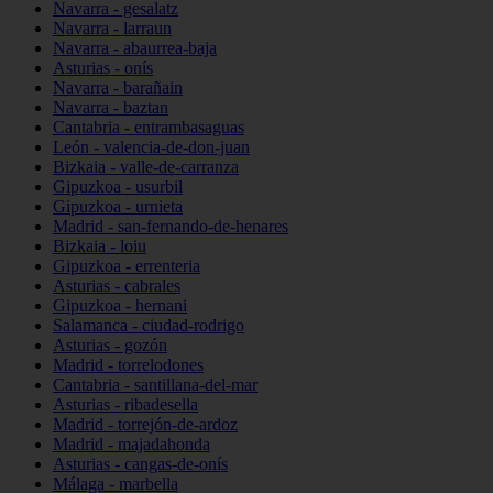
Navarra - gesalatz
Navarra - larraun
Navarra - abaurrea-baja
Asturias - onís
Navarra - barañain
Navarra - baztan
Cantabria - entrambasaguas
León - valencia-de-don-juan
Bizkaia - valle-de-carranza
Gipuzkoa - usurbil
Gipuzkoa - urnieta
Madrid - san-fernando-de-henares
Bizkaia - loiu
Gipuzkoa - errenteria
Asturias - cabrales
Gipuzkoa - hernani
Salamanca - ciudad-rodrigo
Asturias - gozón
Madrid - torrelodones
Cantabria - santillana-del-mar
Asturias - ribadesella
Madrid - torrejón-de-ardoz
Madrid - majadahonda
Asturias - cangas-de-onís
Málaga - marbella