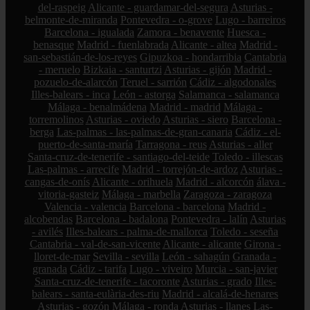
del-raspeig
Alicante - guardamar-del-segura
Asturias -
belmonte-de-miranda
Pontevedra - o-grove
Lugo - barreiros
Barcelona - igualada
Zamora - benavente
Huesca -
benasque
Madrid - fuenlabrada
Alicante - altea
Madrid -
san-sebastián-de-los-reyes
Gipuzkoa - hondarribia
Cantabria
- meruelo
Bizkaia - santurtzi
Asturias - gijón
Madrid -
pozuelo-de-alarcón
Teruel - sarrión
Cádiz - algodonales
Illes-balears - inca
León - astorga
Salamanca - salamanca
Málaga - benalmádena
Madrid - madrid
Málaga -
torremolinos
Asturias - oviedo
Asturias - siero
Barcelona -
berga
Las-palmas - las-palmas-de-gran-canaria
Cádiz - el-
puerto-de-santa-maría
Tarragona - reus
Asturias - aller
Santa-cruz-de-tenerife - santiago-del-teide
Toledo - illescas
Las-palmas - arrecife
Madrid - torrejón-de-ardoz
Asturias -
cangas-de-onís
Alicante - orihuela
Madrid - alcorcón
álava -
vitoria-gasteiz
Málaga - marbella
Zaragoza - zaragoza
Valencia - valencia
Barcelona - barcelona
Madrid -
alcobendas
Barcelona - badalona
Pontevedra - lalín
Asturias
- avilés
Illes-balears - palma-de-mallorca
Toledo - seseña
Cantabria - val-de-san-vicente
Alicante - alicante
Girona -
lloret-de-mar
Sevilla - sevilla
León - sahagún
Granada -
granada
Cádiz - tarifa
Lugo - viveiro
Murcia - san-javier
Santa-cruz-de-tenerife - tacoronte
Asturias - grado
Illes-
balears - santa-eulària-des-riu
Madrid - alcalá-de-henares
Asturias - gozón
Málaga - ronda
Asturias - llanes
Las-