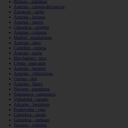
Bizkaia - galdakao
Asturias - cangas-del-narcea
Zaragoza - utebo
Asturias - laviana
Asturias - parres
Gipuzkoa - azpeitia
Asturias - colunga
Madrid - guadarrama
Asturias - siero
Castellón - orpesa
Asturias - navia
Illes-balears - inca
Lleida - naut-aran
Asturias - langreo
Asturias - villaviciosa
Girona - olot
Asturias - llanes
Navarra - pamplona
Salamanca - salamanca
Valladolid - zaratán
Alicante - benidorm
Pontevedra - vigo
Gipuzkoa - zerain
Gipuzkoa - andoain
Navarra - valtierra