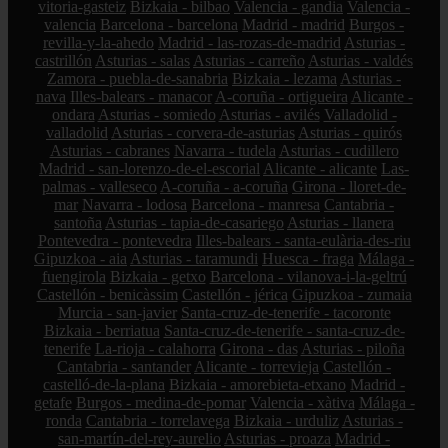
vitoria-gasteiz
Bizkaia - bilbao
Valencia - gandia
Valencia -
valencia
Barcelona - barcelona
Madrid - madrid
Burgos -
revilla-y-la-ahedo
Madrid - las-rozas-de-madrid
Asturias -
castrillón
Asturias - salas
Asturias - carreño
Asturias - valdés
Zamora - puebla-de-sanabria
Bizkaia - lezama
Asturias -
nava
Illes-balears - manacor
A-coruña - ortigueira
Alicante -
ondara
Asturias - somiedo
Asturias - avilés
Valladolid -
valladolid
Asturias - corvera-de-asturias
Asturias - quirós
Asturias - cabranes
Navarra - tudela
Asturias - cudillero
Madrid - san-lorenzo-de-el-escorial
Alicante - alicante
Las-
palmas - valleseco
A-coruña - a-coruña
Girona - lloret-de-
mar
Navarra - lodosa
Barcelona - manresa
Cantabria -
santoña
Asturias - tapia-de-casariego
Asturias - llanera
Pontevedra - pontevedra
Illes-balears - santa-eulària-des-riu
Gipuzkoa - aia
Asturias - taramundi
Huesca - fraga
Málaga -
fuengirola
Bizkaia - getxo
Barcelona - vilanova-i-la-geltrú
Castellón - benicàssim
Castellón - jérica
Gipuzkoa - zumaia
Murcia - san-javier
Santa-cruz-de-tenerife - tacoronte
Bizkaia - berriatua
Santa-cruz-de-tenerife - santa-cruz-de-
tenerife
La-rioja - calahorra
Girona - das
Asturias - piloña
Cantabria - santander
Alicante - torrevieja
Castellón -
castelló-de-la-plana
Bizkaia - amorebieta-etxano
Madrid -
getafe
Burgos - medina-de-pomar
Valencia - xàtiva
Málaga -
ronda
Cantabria - torrelavega
Bizkaia - urduliz
Asturias -
san-martín-del-rey-aurelio
Asturias - proaza
Madrid -