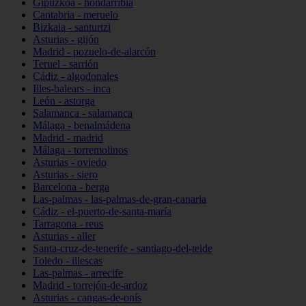
Gipuzkoa - hondarribia
Cantabria - meruelo
Bizkaia - santurtzi
Asturias - gijón
Madrid - pozuelo-de-alarcón
Teruel - sarrión
Cádiz - algodonales
Illes-balears - inca
León - astorga
Salamanca - salamanca
Málaga - benalmádena
Madrid - madrid
Málaga - torremolinos
Asturias - oviedo
Asturias - siero
Barcelona - berga
Las-palmas - las-palmas-de-gran-canaria
Cádiz - el-puerto-de-santa-maría
Tarragona - reus
Asturias - aller
Santa-cruz-de-tenerife - santiago-del-teide
Toledo - illescas
Las-palmas - arrecife
Madrid - torrejón-de-ardoz
Asturias - cangas-de-onís