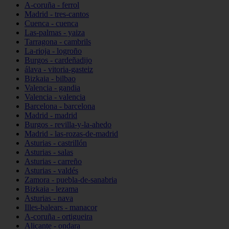
A-coruña - ferrol
Madrid - tres-cantos
Cuenca - cuenca
Las-palmas - yaiza
Tarragona - cambrils
La-rioja - logroño
Burgos - cardeñadijo
álava - vitoria-gasteiz
Bizkaia - bilbao
Valencia - gandia
Valencia - valencia
Barcelona - barcelona
Madrid - madrid
Burgos - revilla-y-la-ahedo
Madrid - las-rozas-de-madrid
Asturias - castrillón
Asturias - salas
Asturias - carreño
Asturias - valdés
Zamora - puebla-de-sanabria
Bizkaia - lezama
Asturias - nava
Illes-balears - manacor
A-coruña - ortigueira
Alicante - ondara