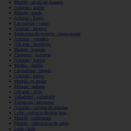
Madrid - alcalá-de-henares
Asturias - gozón
Málaga - ronda
Asturias - llanes
Las-palmas - yaiza
Asturias - langreo
Santa-cruz-de-tenerife - santa-úrsula
Asturias - vegadeo
Alicante - benidorm
Madrid - leganés
Zaragoza - la-muela
Asturias - mieres
Melilla - melilla
Las-palmas - mogán
Asturias - parres
Madrid - el-molar
Málaga - málaga
Alicante - alcoi
Valladolid - valladolid
Tarragona - tarragona
Asturias - corvera-de-asturias
León - valencia-de-don-juan
Madrid - valdemoro
Madrid - villaviciosa-de-odón
León - león