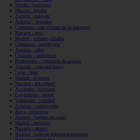
Sevilla - bormujos
Murcia - águilas
Zamora - galende
Asturias - vegadeo
Cantabria - san-vicente-de-la-barquera
Navarra - erro
Madrid - collado-villalba
Gipuzkoa - lasarte-oria
Asturias - aller
Granada - almuñécar
Pontevedra - vilagarcía-de-arousa
Asturias - soto-del-barco
León - león
Madrid - el-molar
Navarra - lekunberri
A-coruña - betanzos
Las-palmas - agaete
Valladolid - peñafiel
Asturias - sobrescobio
álava - asparrena
Zamora - fuentes-de-ropel
Madrid - móstoles
Navarra - deierri
Bizkaia - valle-de-trápaga-trapagaran
Bizkaia - gamiz-fika