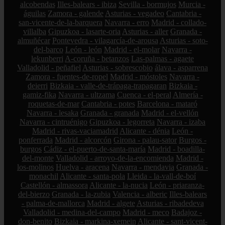
alcobendas
Illes-balears - ibiza
Sevilla - bormujos
Murcia -
águilas
Zamora - galende
Asturias - vegadeo
Cantabria -
san-vicente-de-la-barquera
Navarra - erro
Madrid - collado-
villalba
Gipuzkoa - lasarte-oria
Asturias - aller
Granada -
almuñécar
Pontevedra - vilagarcía-de-arousa
Asturias - soto-
del-barco
León - león
Madrid - el-molar
Navarra -
lekunberri
A-coruña - betanzos
Las-palmas - agaete
Valladolid - peñafiel
Asturias - sobrescobio
álava - asparrena
Zamora - fuentes-de-ropel
Madrid - móstoles
Navarra -
deierri
Bizkaia - valle-de-trápaga-trapagaran
Bizkaia -
gamiz-fika
Navarra - ultzama
Cuenca - el-peral
Almería -
roquetas-de-mar
Cantabria - potes
Barcelona - mataró
Navarra - lesaka
Granada - granada
Madrid - el-vellón
Navarra - cintruénigo
Gipuzkoa - legorreta
Navarra - izaba
Madrid - rivas-vaciamadrid
Alicante - dénia
León -
ponferrada
Madrid - alcorcón
Girona - palau-sator
Burgos -
burgos
Cádiz - el-puerto-de-santa-maría
Madrid - boadilla-
del-monte
Valladolid - arroyo-de-la-encomienda
Madrid -
los-molinos
Huelva - aracena
Navarra - mendavia
Granada -
monachil
Alicante - santa-pola
Lleida - la-vall-de-boí
Castellón - almassora
Alicante - la-nucia
León - priaranza-
del-bierzo
Granada - la-zubia
Valencia - alberic
Illes-balears
- palma-de-mallorca
Madrid - algete
Asturias - ribadedeva
Valladolid - medina-del-campo
Madrid - meco
Badajoz -
don-benito
Bizkaia - markina-xemein
Alicante - sant-vicent-