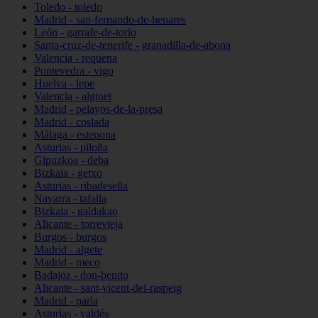
Toledo - toledo
Madrid - san-fernando-de-henares
León - garrafe-de-torío
Santa-cruz-de-tenerife - granadilla-de-abona
Valencia - requena
Pontevedra - vigo
Huelva - lepe
Valencia - alginet
Madrid - pelayos-de-la-presa
Madrid - coslada
Málaga - estepona
Asturias - piloña
Gipuzkoa - deba
Bizkaia - getxo
Asturias - ribadesella
Navarra - tafalla
Bizkaia - galdakao
Alicante - torrevieja
Burgos - burgos
Madrid - algete
Madrid - meco
Badajoz - don-benito
Alicante - sant-vicent-del-raspeig
Madrid - parla
Asturias - valdés