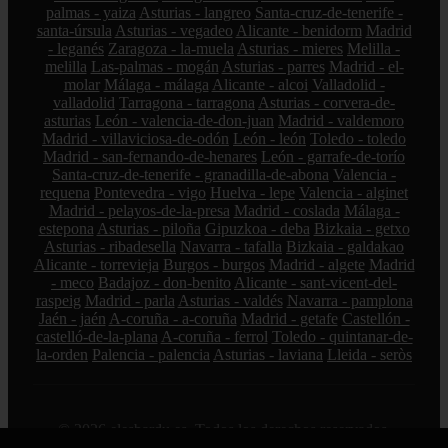
palmas - yaiza
Asturias - langreo
Santa-cruz-de-tenerife -
santa-úrsula
Asturias - vegadeo
Alicante - benidorm
Madrid
- leganés
Zaragoza - la-muela
Asturias - mieres
Melilla -
melilla
Las-palmas - mogán
Asturias - parres
Madrid - el-
molar
Málaga - málaga
Alicante - alcoi
Valladolid -
valladolid
Tarragona - tarragona
Asturias - corvera-de-
asturias
León - valencia-de-don-juan
Madrid - valdemoro
Madrid - villaviciosa-de-odón
León - león
Toledo - toledo
Madrid - san-fernando-de-henares
León - garrafe-de-torío
Santa-cruz-de-tenerife - granadilla-de-abona
Valencia -
requena
Pontevedra - vigo
Huelva - lepe
Valencia - alginet
Madrid - pelayos-de-la-presa
Madrid - coslada
Málaga -
estepona
Asturias - piloña
Gipuzkoa - deba
Bizkaia - getxo
Asturias - ribadesella
Navarra - tafalla
Bizkaia - galdakao
Alicante - torrevieja
Burgos - burgos
Madrid - algete
Madrid
- meco
Badajoz - don-benito
Alicante - sant-vicent-del-
raspeig
Madrid - parla
Asturias - valdés
Navarra - pamplona
Jaén - jaén
A-coruña - a-coruña
Madrid - getafe
Castellón -
castelló-de-la-plana
A-coruña - ferrol
Toledo - quintanar-de-
la-orden
Palencia - palencia
Asturias - laviana
Lleida - seròs
© 2026 elesbardu.es. Todos los derechos reservados.