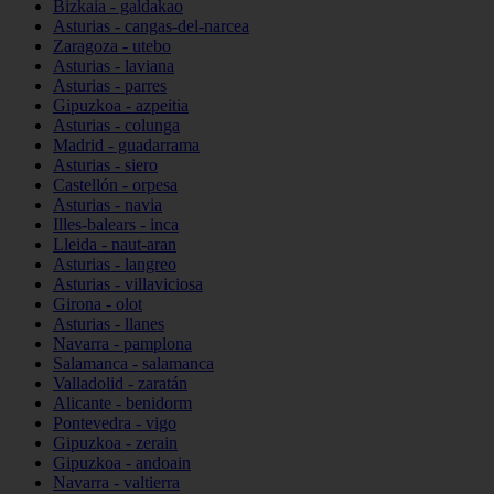
Bizkaia - galdakao
Asturias - cangas-del-narcea
Zaragoza - utebo
Asturias - laviana
Asturias - parres
Gipuzkoa - azpeitia
Asturias - colunga
Madrid - guadarrama
Asturias - siero
Castellón - orpesa
Asturias - navia
Illes-balears - inca
Lleida - naut-aran
Asturias - langreo
Asturias - villaviciosa
Girona - olot
Asturias - llanes
Navarra - pamplona
Salamanca - salamanca
Valladolid - zaratán
Alicante - benidorm
Pontevedra - vigo
Gipuzkoa - zerain
Gipuzkoa - andoain
Navarra - valtierra