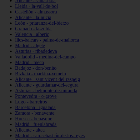
Alicante - santa-pola
Lleida - la-vall-de-boí
Castellón - almassora
Alicante - la-nucia
León - priaranza-del-bierzo
Granada - la-zubia
Valencia - alberic
Illes-balears - palma-de-mallorca
Madrid - algete
Asturias - ribadedeva
Valladolid - medina-del-campo
Madrid - meco
Badajoz - don-benito
Bizkaia - markina-xemein
Alicante - sant-vicent-del-raspeig
Alicante - guardamar-del-segura
Asturias - belmonte-de-miranda
Pontevedra - o-grove
Lugo - barreiros
Barcelona - igualada
Zamora - benavente
Huesca - benasque
Madrid - fuenlabrada
Alicante - altea
Madrid - san-sebastián-de-los-reyes