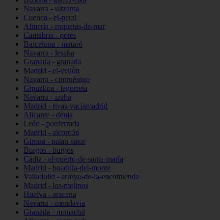
Navarra - ultzama
Cuenca - el-peral
Almería - roquetas-de-mar
Cantabria - potes
Barcelona - mataró
Navarra - lesaka
Granada - granada
Madrid - el-vellón
Navarra - cintruénigo
Gipuzkoa - legorreta
Navarra - izaba
Madrid - rivas-vaciamadrid
Alicante - dénia
León - ponferrada
Madrid - alcorcón
Girona - palau-sator
Burgos - burgos
Cádiz - el-puerto-de-santa-maría
Madrid - boadilla-del-monte
Valladolid - arroyo-de-la-encomienda
Madrid - los-molinos
Huelva - aracena
Navarra - mendavia
Granada - monachil