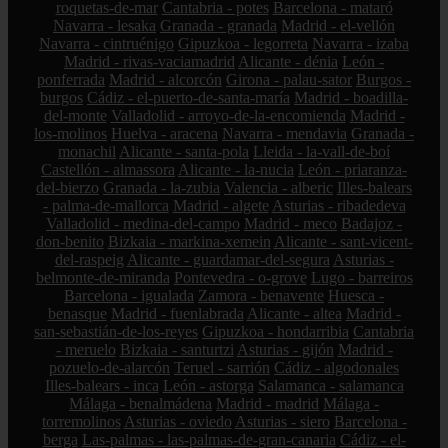
roquetas-de-mar
Cantabria - potes
Barcelona - mataró
Navarra - lesaka
Granada - granada
Madrid - el-vellón
Navarra - cintruénigo
Gipuzkoa - legorreta
Navarra - izaba
Madrid - rivas-vaciamadrid
Alicante - dénia
León -
ponferrada
Madrid - alcorcón
Girona - palau-sator
Burgos -
burgos
Cádiz - el-puerto-de-santa-maría
Madrid - boadilla-
del-monte
Valladolid - arroyo-de-la-encomienda
Madrid -
los-molinos
Huelva - aracena
Navarra - mendavia
Granada -
monachil
Alicante - santa-pola
Lleida - la-vall-de-boí
Castellón - almassora
Alicante - la-nucia
León - priaranza-
del-bierzo
Granada - la-zubia
Valencia - alberic
Illes-balears
- palma-de-mallorca
Madrid - algete
Asturias - ribadedeva
Valladolid - medina-del-campo
Madrid - meco
Badajoz -
don-benito
Bizkaia - markina-xemein
Alicante - sant-vicent-
del-raspeig
Alicante - guardamar-del-segura
Asturias -
belmonte-de-miranda
Pontevedra - o-grove
Lugo - barreiros
Barcelona - igualada
Zamora - benavente
Huesca -
benasque
Madrid - fuenlabrada
Alicante - altea
Madrid -
san-sebastián-de-los-reyes
Gipuzkoa - hondarribia
Cantabria
- meruelo
Bizkaia - santurtzi
Asturias - gijón
Madrid -
pozuelo-de-alarcón
Teruel - sarrión
Cádiz - algodonales
Illes-balears - inca
León - astorga
Salamanca - salamanca
Málaga - benalmádena
Madrid - madrid
Málaga -
torremolinos
Asturias - oviedo
Asturias - siero
Barcelona -
berga
Las-palmas - las-palmas-de-gran-canaria
Cádiz - el-