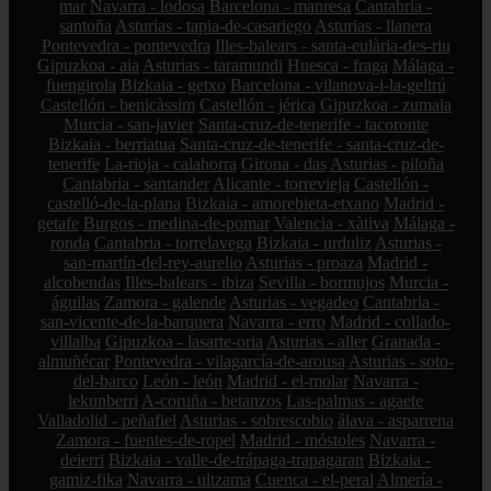
mar
Navarra - lodosa
Barcelona - manresa
Cantabria -
santoña
Asturias - tapia-de-casariego
Asturias - llanera
Pontevedra - pontevedra
Illes-balears - santa-eulària-des-riu
Gipuzkoa - aia
Asturias - taramundi
Huesca - fraga
Málaga -
fuengirola
Bizkaia - getxo
Barcelona - vilanova-i-la-geltrú
Castellón - benicàssim
Castellón - jérica
Gipuzkoa - zumaia
Murcia - san-javier
Santa-cruz-de-tenerife - tacoronte
Bizkaia - berriatua
Santa-cruz-de-tenerife - santa-cruz-de-
tenerife
La-rioja - calahorra
Girona - das
Asturias - piloña
Cantabria - santander
Alicante - torrevieja
Castellón -
castelló-de-la-plana
Bizkaia - amorebieta-etxano
Madrid -
getafe
Burgos - medina-de-pomar
Valencia - xàtiva
Málaga -
ronda
Cantabria - torrelavega
Bizkaia - urduliz
Asturias -
san-martín-del-rey-aurelio
Asturias - proaza
Madrid -
alcobendas
Illes-balears - ibiza
Sevilla - bormujos
Murcia -
águilas
Zamora - galende
Asturias - vegadeo
Cantabria -
san-vicente-de-la-barquera
Navarra - erro
Madrid - collado-
villalba
Gipuzkoa - lasarte-oria
Asturias - aller
Granada -
almuñécar
Pontevedra - vilagarcía-de-arousa
Asturias - soto-
del-barco
León - león
Madrid - el-molar
Navarra -
lekunberri
A-coruña - betanzos
Las-palmas - agaete
Valladolid - peñafiel
Asturias - sobrescobio
álava - asparrena
Zamora - fuentes-de-ropel
Madrid - móstoles
Navarra -
deierri
Bizkaia - valle-de-trápaga-trapagaran
Bizkaia -
gamiz-fika
Navarra - ultzama
Cuenca - el-peral
Almería -