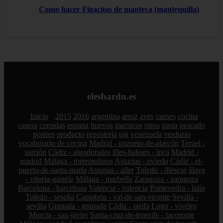
Como hacer Figacitas de manteca (mantequilla)
elesbardu.es
Inicio
2015
2016
argentina
arroz
aves
carnes
cocina
casera
comidas
espana
huevos
mariscos
otros
pasta
pescado
postres
producto
reposteria
tag
venezuela
verduras
vocabulario de cocina
Madrid - pozuelo-de-alarcón
Teruel -
sarrión
Cádiz - algodonales
Illes-balears - inca
Madrid -
madrid
Málaga - torremolinos
Asturias - oviedo
Cádiz - el-
puerto-de-santa-maría
Asturias - aller
Toledo - illescas
álava
- vitoria-gasteiz
Málaga - marbella
Zaragoza - zaragoza
Barcelona - barcelona
Valencia - valencia
Pontevedra - lalín
Toledo - seseña
Cantabria - val-de-san-vicente
Sevilla -
sevilla
Granada - granada
Cádiz - tarifa
Lugo - viveiro
Murcia - san-javier
Santa-cruz-de-tenerife - tacoronte