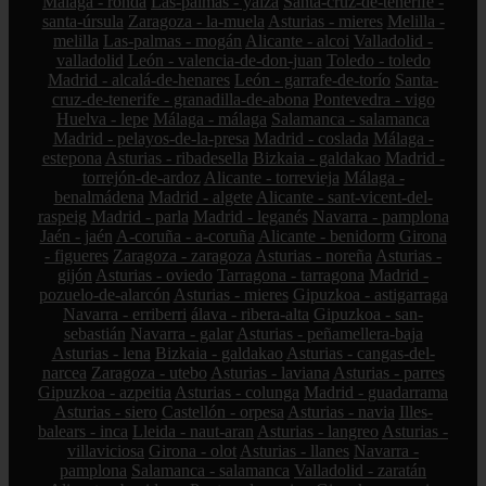
Málaga - ronda
Las-palmas - yaiza
Santa-cruz-de-tenerife -
santa-úrsula
Zaragoza - la-muela
Asturias - mieres
Melilla -
melilla
Las-palmas - mogán
Alicante - alcoi
Valladolid -
valladolid
León - valencia-de-don-juan
Toledo - toledo
Madrid - alcalá-de-henares
León - garrafe-de-torío
Santa-
cruz-de-tenerife - granadilla-de-abona
Pontevedra - vigo
Huelva - lepe
Málaga - málaga
Salamanca - salamanca
Madrid - pelayos-de-la-presa
Madrid - coslada
Málaga -
estepona
Asturias - ribadesella
Bizkaia - galdakao
Madrid -
torrejón-de-ardoz
Alicante - torrevieja
Málaga -
benalmádena
Madrid - algete
Alicante - sant-vicent-del-
raspeig
Madrid - parla
Madrid - leganés
Navarra - pamplona
Jaén - jaén
A-coruña - a-coruña
Alicante - benidorm
Girona
- figueres
Zaragoza - zaragoza
Asturias - noreña
Asturias -
gijón
Asturias - oviedo
Tarragona - tarragona
Madrid -
pozuelo-de-alarcón
Asturias - mieres
Gipuzkoa - astigarraga
Navarra - erriberri
álava - ribera-alta
Gipuzkoa - san-
sebastián
Navarra - galar
Asturias - peñamellera-baja
Asturias - lena
Bizkaia - galdakao
Asturias - cangas-del-
narcea
Zaragoza - utebo
Asturias - laviana
Asturias - parres
Gipuzkoa - azpeitia
Asturias - colunga
Madrid - guadarrama
Asturias - siero
Castellón - orpesa
Asturias - navia
Illes-
balears - inca
Lleida - naut-aran
Asturias - langreo
Asturias -
villaviciosa
Girona - olot
Asturias - llanes
Navarra -
pamplona
Salamanca - salamanca
Valladolid - zaratán