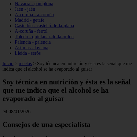
Navarra - pamplona
Jaén - jaén
A-coruña - a-coruña
Madrid - getafe
Castellón - castelló-de-la-plana
A-coruña - ferrol
Toledo - quintanar-de-la-orden
Palencia - palencia
Asturias - laviana
Lleida - seròs
Inicio
>
recetas
>
Soy técnica en nutrición y ésta es la señal que me
indica que el alcohol se ha evaporado al guisar
Soy técnica en nutrición y ésta es la señal
que me indica que el alcohol se ha
evaporado al guisar
📅 08/01/2026
Consejos de una especialista