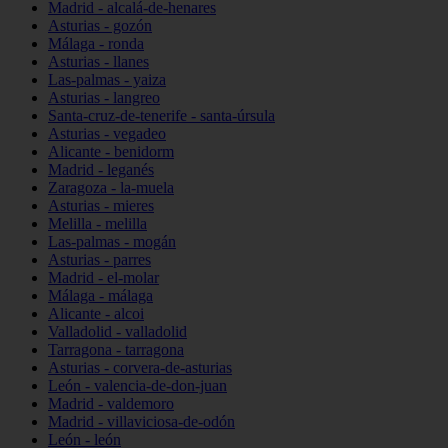
Madrid - alcalá-de-henares
Asturias - gozón
Málaga - ronda
Asturias - llanes
Las-palmas - yaiza
Asturias - langreo
Santa-cruz-de-tenerife - santa-úrsula
Asturias - vegadeo
Alicante - benidorm
Madrid - leganés
Zaragoza - la-muela
Asturias - mieres
Melilla - melilla
Las-palmas - mogán
Asturias - parres
Madrid - el-molar
Málaga - málaga
Alicante - alcoi
Valladolid - valladolid
Tarragona - tarragona
Asturias - corvera-de-asturias
León - valencia-de-don-juan
Madrid - valdemoro
Madrid - villaviciosa-de-odón
León - león