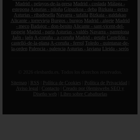
Madrid - pelayos-de-la-presa
Madrid - coslada
Málaga -
estepona
Asturias - piloña
Gipuzkoa - deba
Bizkaia - getxo
Asturias - ribadesella
Navarra - tafalla
Bizkaia - galdakao
Alicante - torrevieja
Burgos - burgos
Madrid - algete
Madrid
- meco
Badajoz - don-benito
Alicante - sant-vicent-del-
raspeig
Madrid - parla
Asturias - valdés
Navarra - pamplona
Jaén - jaén
A-coruña - a-coruña
Madrid - getafe
Castellón -
castelló-de-la-plana
A-coruña - ferrol
Toledo - quintanar-de-
la-orden
Palencia - palencia
Asturias - laviana
Lleida - seròs
© 2026 elesbardu.es. Todos los derechos reservados.
Sitemap
|
RSS
|
Política de Cookies
|
Política de Privacidad
|
Aviso legal
|
Contacto
|
Creado por 0lemiswebs SEO y
Diseño web
|
Libro sobre Cabañuelas