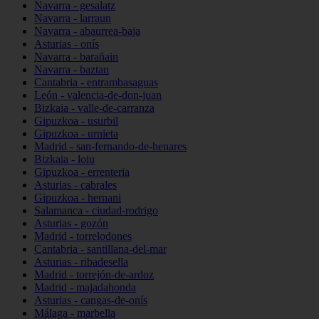
Navarra - gesalatz
Navarra - larraun
Navarra - abaurrea-baja
Asturias - onís
Navarra - barañain
Navarra - baztan
Cantabria - entrambasaguas
León - valencia-de-don-juan
Bizkaia - valle-de-carranza
Gipuzkoa - usurbil
Gipuzkoa - urnieta
Madrid - san-fernando-de-henares
Bizkaia - loiu
Gipuzkoa - errenteria
Asturias - cabrales
Gipuzkoa - hernani
Salamanca - ciudad-rodrigo
Asturias - gozón
Madrid - torrelodones
Cantabria - santillana-del-mar
Asturias - ribadesella
Madrid - torrejón-de-ardoz
Madrid - majadahonda
Asturias - cangas-de-onís
Málaga - marbella