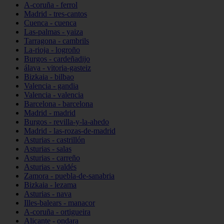
A-coruña - ferrol
Madrid - tres-cantos
Cuenca - cuenca
Las-palmas - yaiza
Tarragona - cambrils
La-rioja - logroño
Burgos - cardeñadijo
álava - vitoria-gasteiz
Bizkaia - bilbao
Valencia - gandia
Valencia - valencia
Barcelona - barcelona
Madrid - madrid
Burgos - revilla-y-la-ahedo
Madrid - las-rozas-de-madrid
Asturias - castrillón
Asturias - salas
Asturias - carreño
Asturias - valdés
Zamora - puebla-de-sanabria
Bizkaia - lezama
Asturias - nava
Illes-balears - manacor
A-coruña - ortigueira
Alicante - ondara