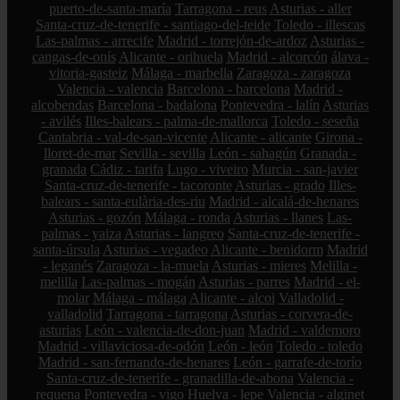
puerto-de-santa-maría
Tarragona - reus
Asturias - aller
Santa-cruz-de-tenerife - santiago-del-teide
Toledo - illescas
Las-palmas - arrecife
Madrid - torrejón-de-ardoz
Asturias -
cangas-de-onís
Alicante - orihuela
Madrid - alcorcón
álava -
vitoria-gasteiz
Málaga - marbella
Zaragoza - zaragoza
Valencia - valencia
Barcelona - barcelona
Madrid -
alcobendas
Barcelona - badalona
Pontevedra - lalín
Asturias
- avilés
Illes-balears - palma-de-mallorca
Toledo - seseña
Cantabria - val-de-san-vicente
Alicante - alicante
Girona -
lloret-de-mar
Sevilla - sevilla
León - sahagún
Granada -
granada
Cádiz - tarifa
Lugo - viveiro
Murcia - san-javier
Santa-cruz-de-tenerife - tacoronte
Asturias - grado
Illes-
balears - santa-eulària-des-riu
Madrid - alcalá-de-henares
Asturias - gozón
Málaga - ronda
Asturias - llanes
Las-
palmas - yaiza
Asturias - langreo
Santa-cruz-de-tenerife -
santa-úrsula
Asturias - vegadeo
Alicante - benidorm
Madrid
- leganés
Zaragoza - la-muela
Asturias - mieres
Melilla -
melilla
Las-palmas - mogán
Asturias - parres
Madrid - el-
molar
Málaga - málaga
Alicante - alcoi
Valladolid -
valladolid
Tarragona - tarragona
Asturias - corvera-de-
asturias
León - valencia-de-don-juan
Madrid - valdemoro
Madrid - villaviciosa-de-odón
León - león
Toledo - toledo
Madrid - san-fernando-de-henares
León - garrafe-de-torío
Santa-cruz-de-tenerife - granadilla-de-abona
Valencia -
requena
Pontevedra - vigo
Huelva - lepe
Valencia - alginet