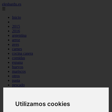
elesbardu.es
☰
Inicio
2015
2016
argentina
arroz
aves
carnes
cocina casera
comidas
espana
huevos
mariscos
otros
pasta
pescado
postres
producto
reposteria
Utilizamos cookies
tag
venezuela
verduras