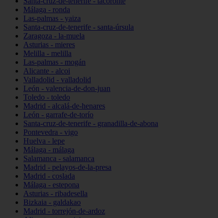
Santa-cruz-de-tenerife - tacoronte
Málaga - ronda
Las-palmas - yaiza
Santa-cruz-de-tenerife - santa-úrsula
Zaragoza - la-muela
Asturias - mieres
Melilla - melilla
Las-palmas - mogán
Alicante - alcoi
Valladolid - valladolid
León - valencia-de-don-juan
Toledo - toledo
Madrid - alcalá-de-henares
León - garrafe-de-torío
Santa-cruz-de-tenerife - granadilla-de-abona
Pontevedra - vigo
Huelva - lepe
Málaga - málaga
Salamanca - salamanca
Madrid - pelayos-de-la-presa
Madrid - coslada
Málaga - estepona
Asturias - ribadesella
Bizkaia - galdakao
Madrid - torrejón-de-ardoz