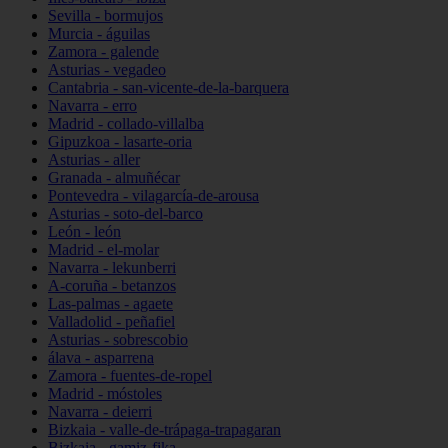
Sevilla - bormujos
Murcia - águilas
Zamora - galende
Asturias - vegadeo
Cantabria - san-vicente-de-la-barquera
Navarra - erro
Madrid - collado-villalba
Gipuzkoa - lasarte-oria
Asturias - aller
Granada - almuñécar
Pontevedra - vilagarcía-de-arousa
Asturias - soto-del-barco
León - león
Madrid - el-molar
Navarra - lekunberri
A-coruña - betanzos
Las-palmas - agaete
Valladolid - peñafiel
Asturias - sobrescobio
álava - asparrena
Zamora - fuentes-de-ropel
Madrid - móstoles
Navarra - deierri
Bizkaia - valle-de-trápaga-trapagaran
Bizkaia - gamiz-fika