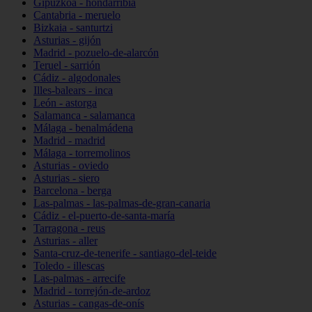
Gipuzkoa - hondarribia
Cantabria - meruelo
Bizkaia - santurtzi
Asturias - gijón
Madrid - pozuelo-de-alarcón
Teruel - sarrión
Cádiz - algodonales
Illes-balears - inca
León - astorga
Salamanca - salamanca
Málaga - benalmádena
Madrid - madrid
Málaga - torremolinos
Asturias - oviedo
Asturias - siero
Barcelona - berga
Las-palmas - las-palmas-de-gran-canaria
Cádiz - el-puerto-de-santa-maría
Tarragona - reus
Asturias - aller
Santa-cruz-de-tenerife - santiago-del-teide
Toledo - illescas
Las-palmas - arrecife
Madrid - torrejón-de-ardoz
Asturias - cangas-de-onís