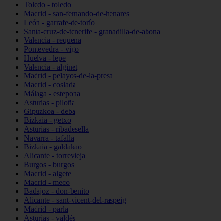
Toledo - toledo
Madrid - san-fernando-de-henares
León - garrafe-de-torío
Santa-cruz-de-tenerife - granadilla-de-abona
Valencia - requena
Pontevedra - vigo
Huelva - lepe
Valencia - alginet
Madrid - pelayos-de-la-presa
Madrid - coslada
Málaga - estepona
Asturias - piloña
Gipuzkoa - deba
Bizkaia - getxo
Asturias - ribadesella
Navarra - tafalla
Bizkaia - galdakao
Alicante - torrevieja
Burgos - burgos
Madrid - algete
Madrid - meco
Badajoz - don-benito
Alicante - sant-vicent-del-raspeig
Madrid - parla
Asturias - valdés