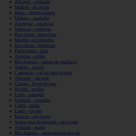
Alicante - orihuela
Madrid - alcorcón
álava - vitoria-gasteiz
Málaga - marbella
Zaragoza - zaragoza
Valencia - valencia
Barcelona - barcelona
Madrid - alcobendas
Barcelona - badalona
Pontevedra - lalín
Asturias - avilés
Illes-balears - palma-de-mallorca
Toledo - seseña
Cantabria - val-de-san-vicente
Alicante - alicante
Girona - lloret-de-mar
Sevilla - sevilla
León - sahagún
Granada - granada
Cádiz - tarifa
Lugo - viveiro
Murcia - san-javier
Santa-cruz-de-tenerife - tacoronte
Asturias - grado
Illes-balears - santa-eulària-des-riu