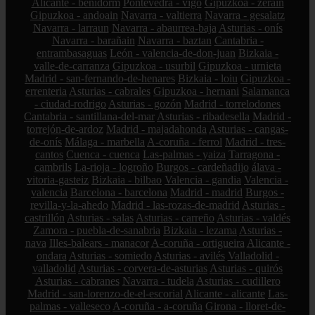
Alicante - benidorm
Pontevedra - vigo
Gipuzkoa - zerain
Gipuzkoa - andoain
Navarra - valtierra
Navarra - gesalatz
Navarra - larraun
Navarra - abaurrea-baja
Asturias - onís
Navarra - barañain
Navarra - baztan
Cantabria -
entrambasaguas
León - valencia-de-don-juan
Bizkaia -
valle-de-carranza
Gipuzkoa - usurbil
Gipuzkoa - urnieta
Madrid - san-fernando-de-henares
Bizkaia - loiu
Gipuzkoa -
errenteria
Asturias - cabrales
Gipuzkoa - hernani
Salamanca
- ciudad-rodrigo
Asturias - gozón
Madrid - torrelodones
Cantabria - santillana-del-mar
Asturias - ribadesella
Madrid -
torrejón-de-ardoz
Madrid - majadahonda
Asturias - cangas-
de-onís
Málaga - marbella
A-coruña - ferrol
Madrid - tres-
cantos
Cuenca - cuenca
Las-palmas - yaiza
Tarragona -
cambrils
La-rioja - logroño
Burgos - cardeñadijo
álava -
vitoria-gasteiz
Bizkaia - bilbao
Valencia - gandia
Valencia -
valencia
Barcelona - barcelona
Madrid - madrid
Burgos -
revilla-y-la-ahedo
Madrid - las-rozas-de-madrid
Asturias -
castrillón
Asturias - salas
Asturias - carreño
Asturias - valdés
Zamora - puebla-de-sanabria
Bizkaia - lezama
Asturias -
nava
Illes-balears - manacor
A-coruña - ortigueira
Alicante -
ondara
Asturias - somiedo
Asturias - avilés
Valladolid -
valladolid
Asturias - corvera-de-asturias
Asturias - quirós
Asturias - cabranes
Navarra - tudela
Asturias - cudillero
Madrid - san-lorenzo-de-el-escorial
Alicante - alicante
Las-
palmas - valleseco
A-coruña - a-coruña
Girona - lloret-de-