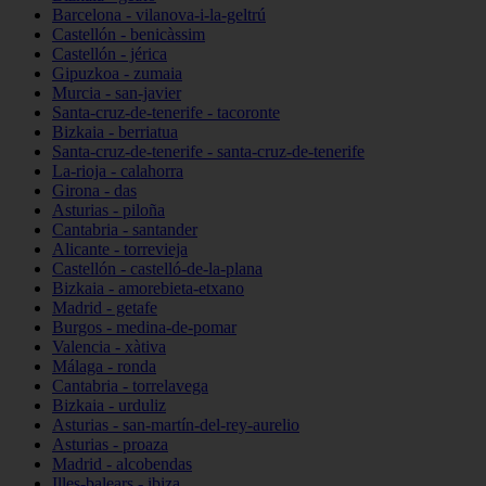
Barcelona - vilanova-i-la-geltrú
Castellón - benicàssim
Castellón - jérica
Gipuzkoa - zumaia
Murcia - san-javier
Santa-cruz-de-tenerife - tacoronte
Bizkaia - berriatua
Santa-cruz-de-tenerife - santa-cruz-de-tenerife
La-rioja - calahorra
Girona - das
Asturias - piloña
Cantabria - santander
Alicante - torrevieja
Castellón - castelló-de-la-plana
Bizkaia - amorebieta-etxano
Madrid - getafe
Burgos - medina-de-pomar
Valencia - xàtiva
Málaga - ronda
Cantabria - torrelavega
Bizkaia - urduliz
Asturias - san-martín-del-rey-aurelio
Asturias - proaza
Madrid - alcobendas
Illes-balears - ibiza