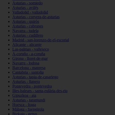
Asturias - somiedo
Asturias - avilés
Valladolid - valladolid
Asturias - corvera-de-asturias
Asturias - quirós
Asturias - cabranes
Navarra - tudela
Asturias - cudillero
Madrid - san-lorenzo-de-el-escorial
Alicante - alicante
Las-palmas - valleseco
A-coruña - a-coruña
Girona - lloret-de-mar
Navarra - lodosa
Barcelona - manresa
Cantabria - santoña
Asturias - tapia-de-casariego
Asturias - llanera
Pontevedra - pontevedra
Illes-balears - santa-eulària-des-riu
Gipuzkoa - aia
Asturias - taramundi
Huesca - fraga
Málaga - fuengirola
Bizkaia - getxo