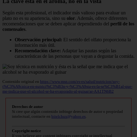
La clave está en el aroma, no en la vista
Según esta profesional, el indicador más valioso para evaluar un
plato no es su apariencia, sino su
olor
. Además, ofrece diferentes
recomendaciones que se deben aplicar dependiendo del
perfil de los
comensales
.
Observación principal:
El sentido del olfato proporciona la
información más útil.
Recomendación clave:
Adaptar las pautas según las
características de las personas que vayan a degustar la comida.
Contenido original en
https://www.msn.com/es-es/salud/nutricion/soy-
t%C3%A9cnica-en-nutrici%C3%B3n-y-%C3%A9sta-es-la-se%C3%B1al-que-
me-indica-que-el-alcohol-se-ha-evaporado-al-guisar/ar-AA1TN6B2
Derechos de autor
Si cree que algún contenido infringe derechos de autor o propiedad
intelectual, contacte en
bitelchux@yahoo.es
.
Copyright notice
If you believe any content infringes copyright or intellectual