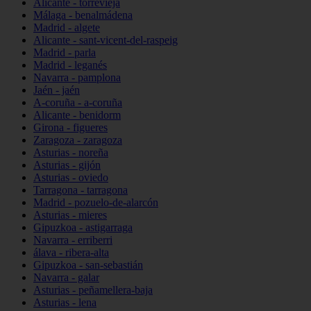
Alicante - torrevieja
Málaga - benalmádena
Madrid - algete
Alicante - sant-vicent-del-raspeig
Madrid - parla
Madrid - leganés
Navarra - pamplona
Jaén - jaén
A-coruña - a-coruña
Alicante - benidorm
Girona - figueres
Zaragoza - zaragoza
Asturias - noreña
Asturias - gijón
Asturias - oviedo
Tarragona - tarragona
Madrid - pozuelo-de-alarcón
Asturias - mieres
Gipuzkoa - astigarraga
Navarra - erriberri
álava - ribera-alta
Gipuzkoa - san-sebastián
Navarra - galar
Asturias - peñamellera-baja
Asturias - lena