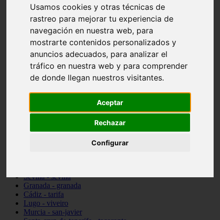
Usamos cookies y otras técnicas de
vocabulario de cocina
Madrid - pozuelo-de-alarcón
rastreo para mejorar tu experiencia de
Teruel - sarrión
navegación en nuestra web, para
Cádiz - algodonales
mostrarte contenidos personalizados y
Illes-balears - inca
Madrid - madrid
anuncios adecuados, para analizar el
Málaga - torremolinos
tráfico en nuestra web y para comprender
Asturias - oviedo
de donde llegan nuestros visitantes.
Cádiz - el-puerto-de-santa-maría
Asturias - aller
Toledo - illescas
Aceptar
álava - vitoria-gasteiz
Málaga - marbella
Rechazar
Zaragoza - zaragoza
Barcelona - barcelona
Valencia - valencia
Configurar
Pontevedra - lalín
Toledo - seseña
Cantabria - val-de-san-vicente
Sevilla - sevilla
Granada - granada
Cádiz - tarifa
Lugo - viveiro
Murcia - san-javier