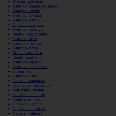
Bizkaia - galdakao
Asturias - cangas-del-narcea
Zaragoza - utebo
Asturias - laviana
Asturias - parres
Gipuzkoa - azpeitia
Asturias - colunga
Madrid - guadarrama
Asturias - siero
Castellón - orpesa
Asturias - navia
Illes-balears - inca
Lleida - naut-aran
Asturias - langreo
Asturias - villaviciosa
Girona - olot
Asturias - llanes
Navarra - pamplona
Salamanca - salamanca
Valladolid - zaratán
Alicante - benidorm
Pontevedra - vigo
Gipuzkoa - zerain
Gipuzkoa - andoain
Navarra - valtierra