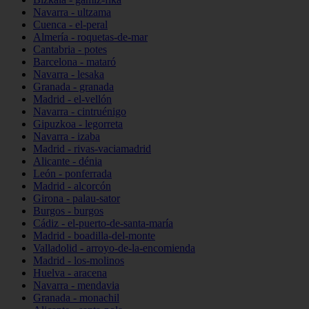
Navarra - ultzama
Cuenca - el-peral
Almería - roquetas-de-mar
Cantabria - potes
Barcelona - mataró
Navarra - lesaka
Granada - granada
Madrid - el-vellón
Navarra - cintruénigo
Gipuzkoa - legorreta
Navarra - izaba
Madrid - rivas-vaciamadrid
Alicante - dénia
León - ponferrada
Madrid - alcorcón
Girona - palau-sator
Burgos - burgos
Cádiz - el-puerto-de-santa-maría
Madrid - boadilla-del-monte
Valladolid - arroyo-de-la-encomienda
Madrid - los-molinos
Huelva - aracena
Navarra - mendavia
Granada - monachil