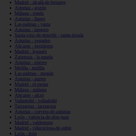
Madrid - alcalá-de-henares
Asturias - gozón
Málaga - ronda
Asturias - llanes
Las-palmas - yaiza
Asturias - langreo
Santa-cruz-de-tenerife - santa-úrsula
Asturias - vegadeo
Alicante - benidorm
Madrid - leganés
Zaragoza - la-muela
Asturias - mieres
Melilla - melilla
Las-palmas - mogán
Asturias - parres
Madrid - el-molar
Málaga - málaga
Alicante - alcoi
Valladolid - valladolid
Tarragona - tarragona
Asturias - corvera-de-asturias
León - valencia-de-don-juan
Madrid - valdemoro
Madrid - villaviciosa-de-odón
León - león