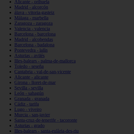
Alicante - orihuela
Madrid - alcorcón
álava - vitoria-gasteiz
Málaga - marbella
Zaragoza - zaragoza
Valencia - valencia
Barcelona - barcelona
Madrid - alcobendas
Barcelona - badalona
Pontevedra - lalín
Asturias - avilés
Illes-balears - palma-de-mallorca
Toledo - seseña
Cantabria - val-de-san-vicente
Alicante - alicante
Girona - lloret-de-mar
Sevilla - sevilla
León - sahagún
Granada - granada
Cádiz - tarifa
Lugo - viveiro
Murcia - san-javier
Santa-cruz-de-tenerife - tacoronte
Asturias - grado
Illes-balears - santa-eulària-des-riu