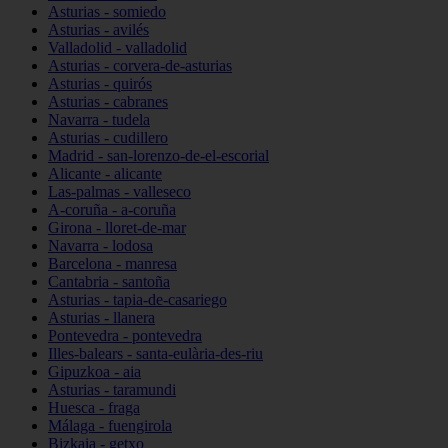
Asturias - somiedo
Asturias - avilés
Valladolid - valladolid
Asturias - corvera-de-asturias
Asturias - quirós
Asturias - cabranes
Navarra - tudela
Asturias - cudillero
Madrid - san-lorenzo-de-el-escorial
Alicante - alicante
Las-palmas - valleseco
A-coruña - a-coruña
Girona - lloret-de-mar
Navarra - lodosa
Barcelona - manresa
Cantabria - santoña
Asturias - tapia-de-casariego
Asturias - llanera
Pontevedra - pontevedra
Illes-balears - santa-eulària-des-riu
Gipuzkoa - aia
Asturias - taramundi
Huesca - fraga
Málaga - fuengirola
Bizkaia - getxo