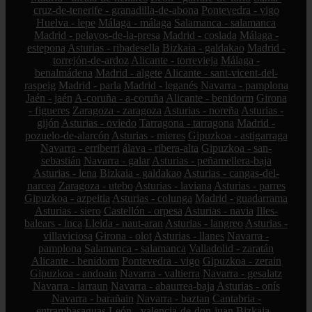
cruz-de-tenerife - granadilla-de-abona
Pontevedra - vigo
Huelva - lepe
Málaga - málaga
Salamanca - salamanca
Madrid - pelayos-de-la-presa
Madrid - coslada
Málaga -
estepona
Asturias - ribadesella
Bizkaia - galdakao
Madrid -
torrejón-de-ardoz
Alicante - torrevieja
Málaga -
benalmádena
Madrid - algete
Alicante - sant-vicent-del-
raspeig
Madrid - parla
Madrid - leganés
Navarra - pamplona
Jaén - jaén
A-coruña - a-coruña
Alicante - benidorm
Girona
- figueres
Zaragoza - zaragoza
Asturias - noreña
Asturias -
gijón
Asturias - oviedo
Tarragona - tarragona
Madrid -
pozuelo-de-alarcón
Asturias - mieres
Gipuzkoa - astigarraga
Navarra - erriberri
álava - ribera-alta
Gipuzkoa - san-
sebastián
Navarra - galar
Asturias - peñamellera-baja
Asturias - lena
Bizkaia - galdakao
Asturias - cangas-del-
narcea
Zaragoza - utebo
Asturias - laviana
Asturias - parres
Gipuzkoa - azpeitia
Asturias - colunga
Madrid - guadarrama
Asturias - siero
Castellón - orpesa
Asturias - navia
Illes-
balears - inca
Lleida - naut-aran
Asturias - langreo
Asturias -
villaviciosa
Girona - olot
Asturias - llanes
Navarra -
pamplona
Salamanca - salamanca
Valladolid - zaratán
Alicante - benidorm
Pontevedra - vigo
Gipuzkoa - zerain
Gipuzkoa - andoain
Navarra - valtierra
Navarra - gesalatz
Navarra - larraun
Navarra - abaurrea-baja
Asturias - onís
Navarra - barañain
Navarra - baztan
Cantabria -
entrambasaguas
León - valencia-de-don-juan
Bizkaia -