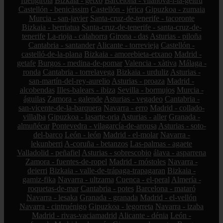
fuengirola
Bizkaia - getxo
Barcelona - vilanova-i-la-geltrú
Castellón - benicàssim
Castellón - jérica
Gipuzkoa - zumaia
Murcia - san-javier
Santa-cruz-de-tenerife - tacoronte
Bizkaia - berriatua
Santa-cruz-de-tenerife - santa-cruz-de-
tenerife
La-rioja - calahorra
Girona - das
Asturias - piloña
Cantabria - santander
Alicante - torrevieja
Castellón -
castelló-de-la-plana
Bizkaia - amorebieta-etxano
Madrid -
getafe
Burgos - medina-de-pomar
Valencia - xàtiva
Málaga -
ronda
Cantabria - torrelavega
Bizkaia - urduliz
Asturias -
san-martín-del-rey-aurelio
Asturias - proaza
Madrid -
alcobendas
Illes-balears - ibiza
Sevilla - bormujos
Murcia -
águilas
Zamora - galende
Asturias - vegadeo
Cantabria -
san-vicente-de-la-barquera
Navarra - erro
Madrid - collado-
villalba
Gipuzkoa - lasarte-oria
Asturias - aller
Granada -
almuñécar
Pontevedra - vilagarcía-de-arousa
Asturias - soto-
del-barco
León - león
Madrid - el-molar
Navarra -
lekunberri
A-coruña - betanzos
Las-palmas - agaete
Valladolid - peñafiel
Asturias - sobrescobio
álava - asparrena
Zamora - fuentes-de-ropel
Madrid - móstoles
Navarra -
deierri
Bizkaia - valle-de-trápaga-trapagaran
Bizkaia -
gamiz-fika
Navarra - ultzama
Cuenca - el-peral
Almería -
roquetas-de-mar
Cantabria - potes
Barcelona - mataró
Navarra - lesaka
Granada - granada
Madrid - el-vellón
Navarra - cintruénigo
Gipuzkoa - legorreta
Navarra - izaba
Madrid - rivas-vaciamadrid
Alicante - dénia
León -