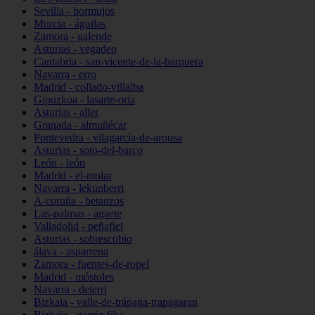
Sevilla - bormujos
Murcia - águilas
Zamora - galende
Asturias - vegadeo
Cantabria - san-vicente-de-la-barquera
Navarra - erro
Madrid - collado-villalba
Gipuzkoa - lasarte-oria
Asturias - aller
Granada - almuñécar
Pontevedra - vilagarcía-de-arousa
Asturias - soto-del-barco
León - león
Madrid - el-molar
Navarra - lekunberri
A-coruña - betanzos
Las-palmas - agaete
Valladolid - peñafiel
Asturias - sobrescobio
álava - asparrena
Zamora - fuentes-de-ropel
Madrid - móstoles
Navarra - deierri
Bizkaia - valle-de-trápaga-trapagaran
Bizkaia - gamiz-fika