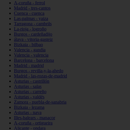
A-coruña - ferrol
Madrid - tres-cantos
Cuenca - cuenca
Las-palmas - yaiza
Tarragona - cambrils
La-rioja - logroño
Burgos - cardeñadijo
álava - vitoria-gasteiz
Bizkaia - bilbao
Valencia - gandia
Valencia - valencia
Barcelona - barcelona
Madrid - madrid
Burgos - revilla-y-la-ahedo
Madrid - las-rozas-de-madrid
Asturias - castrillón
Asturias - salas
Asturias - carreño
Asturias - valdés
Zamora - puebla-de-sanabria
Bizkaia - lezama
Asturias - nava
Illes-balears - manacor
A-coruña - ortigueira
Alicante - ondara