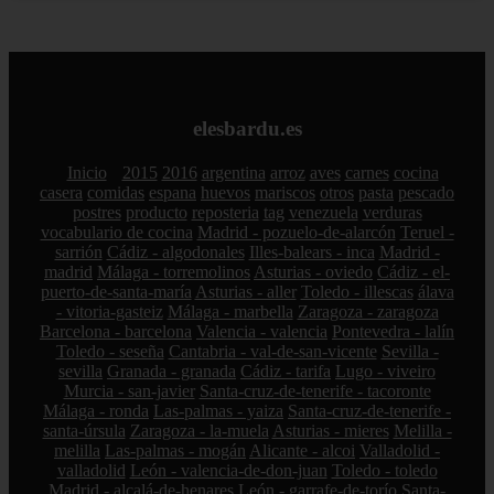
elesbardu.es
Inicio
2015
2016
argentina
arroz
aves
carnes
cocina
casera
comidas
espana
huevos
mariscos
otros
pasta
pescado
postres
producto
reposteria
tag
venezuela
verduras
vocabulario de cocina
Madrid - pozuelo-de-alarcón
Teruel -
sarrión
Cádiz - algodonales
Illes-balears - inca
Madrid -
madrid
Málaga - torremolinos
Asturias - oviedo
Cádiz - el-
puerto-de-santa-maría
Asturias - aller
Toledo - illescas
álava
- vitoria-gasteiz
Málaga - marbella
Zaragoza - zaragoza
Barcelona - barcelona
Valencia - valencia
Pontevedra - lalín
Toledo - seseña
Cantabria - val-de-san-vicente
Sevilla -
sevilla
Granada - granada
Cádiz - tarifa
Lugo - viveiro
Murcia - san-javier
Santa-cruz-de-tenerife - tacoronte
Málaga - ronda
Las-palmas - yaiza
Santa-cruz-de-tenerife -
santa-úrsula
Zaragoza - la-muela
Asturias - mieres
Melilla -
melilla
Las-palmas - mogán
Alicante - alcoi
Valladolid -
valladolid
León - valencia-de-don-juan
Toledo - toledo
Madrid - alcalá-de-henares
León - garrafe-de-torío
Santa-