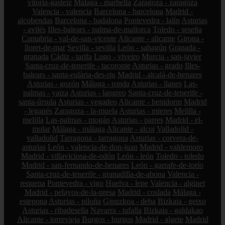
vitoria-gasteiz
Málaga - marbella
Zaragoza - zaragoza
Valencia - valencia
Barcelona - barcelona
Madrid -
alcobendas
Barcelona - badalona
Pontevedra - lalín
Asturias
- avilés
Illes-balears - palma-de-mallorca
Toledo - seseña
Cantabria - val-de-san-vicente
Alicante - alicante
Girona -
lloret-de-mar
Sevilla - sevilla
León - sahagún
Granada -
granada
Cádiz - tarifa
Lugo - viveiro
Murcia - san-javier
Santa-cruz-de-tenerife - tacoronte
Asturias - grado
Illes-
balears - santa-eulària-des-riu
Madrid - alcalá-de-henares
Asturias - gozón
Málaga - ronda
Asturias - llanes
Las-
palmas - yaiza
Asturias - langreo
Santa-cruz-de-tenerife -
santa-úrsula
Asturias - vegadeo
Alicante - benidorm
Madrid
- leganés
Zaragoza - la-muela
Asturias - mieres
Melilla -
melilla
Las-palmas - mogán
Asturias - parres
Madrid - el-
molar
Málaga - málaga
Alicante - alcoi
Valladolid -
valladolid
Tarragona - tarragona
Asturias - corvera-de-
asturias
León - valencia-de-don-juan
Madrid - valdemoro
Madrid - villaviciosa-de-odón
León - león
Toledo - toledo
Madrid - san-fernando-de-henares
León - garrafe-de-torío
Santa-cruz-de-tenerife - granadilla-de-abona
Valencia -
requena
Pontevedra - vigo
Huelva - lepe
Valencia - alginet
Madrid - pelayos-de-la-presa
Madrid - coslada
Málaga -
estepona
Asturias - piloña
Gipuzkoa - deba
Bizkaia - getxo
Asturias - ribadesella
Navarra - tafalla
Bizkaia - galdakao
Alicante - torrevieja
Burgos - burgos
Madrid - algete
Madrid