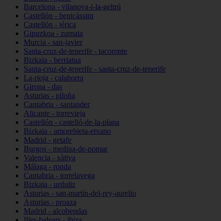
Barcelona - vilanova-i-la-geltrú
Castellón - benicàssim
Castellón - jérica
Gipuzkoa - zumaia
Murcia - san-javier
Santa-cruz-de-tenerife - tacoronte
Bizkaia - berriatua
Santa-cruz-de-tenerife - santa-cruz-de-tenerife
La-rioja - calahorra
Girona - das
Asturias - piloña
Cantabria - santander
Alicante - torrevieja
Castellón - castelló-de-la-plana
Bizkaia - amorebieta-etxano
Madrid - getafe
Burgos - medina-de-pomar
Valencia - xàtiva
Málaga - ronda
Cantabria - torrelavega
Bizkaia - urduliz
Asturias - san-martín-del-rey-aurelio
Asturias - proaza
Madrid - alcobendas
Illes-balears - ibiza