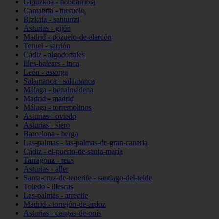
Gipuzkoa - hondarribia
Cantabria - meruelo
Bizkaia - santurtzi
Asturias - gijón
Madrid - pozuelo-de-alarcón
Teruel - sarrión
Cádiz - algodonales
Illes-balears - inca
León - astorga
Salamanca - salamanca
Málaga - benalmádena
Madrid - madrid
Málaga - torremolinos
Asturias - oviedo
Asturias - siero
Barcelona - berga
Las-palmas - las-palmas-de-gran-canaria
Cádiz - el-puerto-de-santa-maría
Tarragona - reus
Asturias - aller
Santa-cruz-de-tenerife - santiago-del-teide
Toledo - illescas
Las-palmas - arrecife
Madrid - torrejón-de-ardoz
Asturias - cangas-de-onís