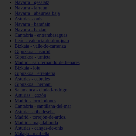
Navarra - gesalatz
Navarra - larraun
Navarra - abaurrea-baja
Asturias - onís
Navarra - barañain
Navarra - baztan
Cantabria - entrambasaguas
León - valencia-de-don-juan
Bizkaia - valle-de-carranza
Gipuzkoa - usurbil
Gipuzkoa - urnieta
Madrid - san-fernando-de-henares
Bizkaia - loiu
Gipuzkoa - errenteria
Asturias - cabrales
Gipuzkoa - hernani
Salamanca - ciudad-rodrigo
Asturias - gozón
Madrid - torrelodones
Cantabria - santillana-del-mar
Asturias - ribadesella
Madrid - torrejón-de-ardoz
Madrid - majadahonda
Asturias - cangas-de-onís
Málaga - marbella