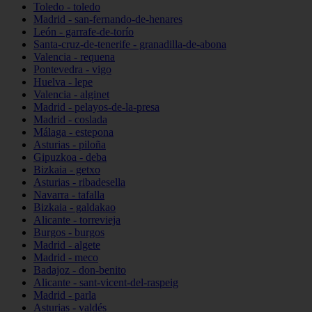
Toledo - toledo
Madrid - san-fernando-de-henares
León - garrafe-de-torío
Santa-cruz-de-tenerife - granadilla-de-abona
Valencia - requena
Pontevedra - vigo
Huelva - lepe
Valencia - alginet
Madrid - pelayos-de-la-presa
Madrid - coslada
Málaga - estepona
Asturias - piloña
Gipuzkoa - deba
Bizkaia - getxo
Asturias - ribadesella
Navarra - tafalla
Bizkaia - galdakao
Alicante - torrevieja
Burgos - burgos
Madrid - algete
Madrid - meco
Badajoz - don-benito
Alicante - sant-vicent-del-raspeig
Madrid - parla
Asturias - valdés