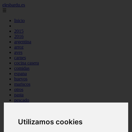
elesbardu.es
☰
Inicio
2015
2016
argentina
arroz
aves
carnes
cocina casera
comidas
espana
huevos
mariscos
otros
pasta
pescado
postres
producto
reposteria
Utilizamos cookies
tag
venezuela
verduras