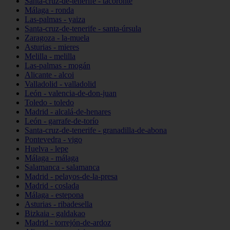
Santa-cruz-de-tenerife - tacoronte
Málaga - ronda
Las-palmas - yaiza
Santa-cruz-de-tenerife - santa-úrsula
Zaragoza - la-muela
Asturias - mieres
Melilla - melilla
Las-palmas - mogán
Alicante - alcoi
Valladolid - valladolid
León - valencia-de-don-juan
Toledo - toledo
Madrid - alcalá-de-henares
León - garrafe-de-torío
Santa-cruz-de-tenerife - granadilla-de-abona
Pontevedra - vigo
Huelva - lepe
Málaga - málaga
Salamanca - salamanca
Madrid - pelayos-de-la-presa
Madrid - coslada
Málaga - estepona
Asturias - ribadesella
Bizkaia - galdakao
Madrid - torrejón-de-ardoz