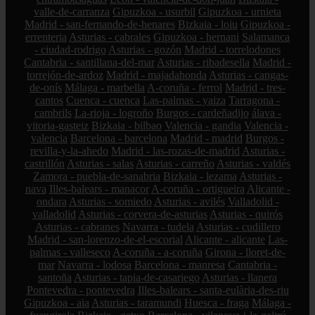
valle-de-carranza
Gipuzkoa - usurbil
Gipuzkoa - urnieta
Madrid - san-fernando-de-henares
Bizkaia - loiu
Gipuzkoa -
errenteria
Asturias - cabrales
Gipuzkoa - hernani
Salamanca
- ciudad-rodrigo
Asturias - gozón
Madrid - torrelodones
Cantabria - santillana-del-mar
Asturias - ribadesella
Madrid -
torrejón-de-ardoz
Madrid - majadahonda
Asturias - cangas-
de-onís
Málaga - marbella
A-coruña - ferrol
Madrid - tres-
cantos
Cuenca - cuenca
Las-palmas - yaiza
Tarragona -
cambrils
La-rioja - logroño
Burgos - cardeñadijo
álava -
vitoria-gasteiz
Bizkaia - bilbao
Valencia - gandia
Valencia -
valencia
Barcelona - barcelona
Madrid - madrid
Burgos -
revilla-y-la-ahedo
Madrid - las-rozas-de-madrid
Asturias -
castrillón
Asturias - salas
Asturias - carreño
Asturias - valdés
Zamora - puebla-de-sanabria
Bizkaia - lezama
Asturias -
nava
Illes-balears - manacor
A-coruña - ortigueira
Alicante -
ondara
Asturias - somiedo
Asturias - avilés
Valladolid -
valladolid
Asturias - corvera-de-asturias
Asturias - quirós
Asturias - cabranes
Navarra - tudela
Asturias - cudillero
Madrid - san-lorenzo-de-el-escorial
Alicante - alicante
Las-
palmas - valleseco
A-coruña - a-coruña
Girona - lloret-de-
mar
Navarra - lodosa
Barcelona - manresa
Cantabria -
santoña
Asturias - tapia-de-casariego
Asturias - llanera
Pontevedra - pontevedra
Illes-balears - santa-eulària-des-riu
Gipuzkoa - aia
Asturias - taramundi
Huesca - fraga
Málaga -