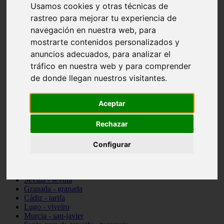
Usamos cookies y otras técnicas de
vocabulario de cocina
rastreo para mejorar tu experiencia de
Madrid - pozuelo-de-alarcón
Teruel - sarrión
navegación en nuestra web, para
Cádiz - algodonales
mostrarte contenidos personalizados y
Illes-balears - inca
anuncios adecuados, para analizar el
Madrid - madrid
Málaga - torremolinos
tráfico en nuestra web y para comprender
Asturias - oviedo
de donde llegan nuestros visitantes.
Cádiz - el-puerto-de-santa-maría
Asturias - aller
Toledo - illescas
Aceptar
álava - vitoria-gasteiz
Málaga - marbella
Rechazar
Zaragoza - zaragoza
Barcelona - barcelona
Valencia - valencia
Configurar
Pontevedra - lalín
Toledo - seseña
Cantabria - val-de-san-vicente
Sevilla - sevilla
Granada - granada
Cádiz - tarifa
Lugo - viveiro
Murcia - san-javier