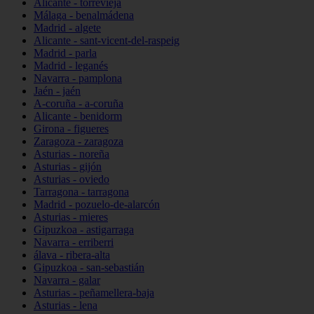
Alicante - torrevieja
Málaga - benalmádena
Madrid - algete
Alicante - sant-vicent-del-raspeig
Madrid - parla
Madrid - leganés
Navarra - pamplona
Jaén - jaén
A-coruña - a-coruña
Alicante - benidorm
Girona - figueres
Zaragoza - zaragoza
Asturias - noreña
Asturias - gijón
Asturias - oviedo
Tarragona - tarragona
Madrid - pozuelo-de-alarcón
Asturias - mieres
Gipuzkoa - astigarraga
Navarra - erriberri
álava - ribera-alta
Gipuzkoa - san-sebastián
Navarra - galar
Asturias - peñamellera-baja
Asturias - lena