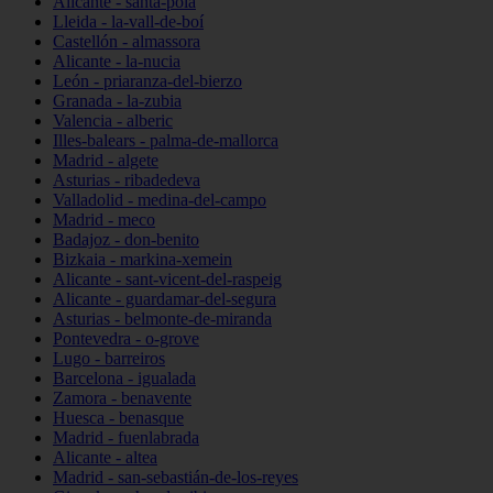
Alicante - santa-pola
Lleida - la-vall-de-boí
Castellón - almassora
Alicante - la-nucia
León - priaranza-del-bierzo
Granada - la-zubia
Valencia - alberic
Illes-balears - palma-de-mallorca
Madrid - algete
Asturias - ribadedeva
Valladolid - medina-del-campo
Madrid - meco
Badajoz - don-benito
Bizkaia - markina-xemein
Alicante - sant-vicent-del-raspeig
Alicante - guardamar-del-segura
Asturias - belmonte-de-miranda
Pontevedra - o-grove
Lugo - barreiros
Barcelona - igualada
Zamora - benavente
Huesca - benasque
Madrid - fuenlabrada
Alicante - altea
Madrid - san-sebastián-de-los-reyes