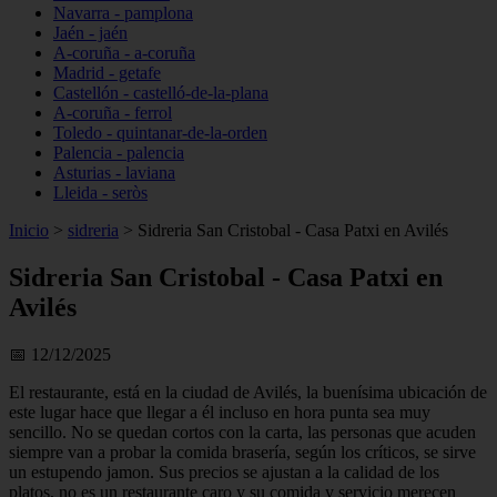
Navarra - pamplona
Jaén - jaén
A-coruña - a-coruña
Madrid - getafe
Castellón - castelló-de-la-plana
A-coruña - ferrol
Toledo - quintanar-de-la-orden
Palencia - palencia
Asturias - laviana
Lleida - seròs
Inicio
>
sidreria
>
Sidreria San Cristobal - Casa Patxi en Avilés
Sidreria San Cristobal - Casa Patxi en
Avilés
📅 12/12/2025
El restaurante, está en la ciudad de Avilés, la buenísima ubicación de
este lugar hace que llegar a él incluso en hora punta sea muy
sencillo. No se quedan cortos con la carta, las personas que acuden
siempre van a probar la comida brasería, según los críticos, se sirve
un estupendo jamon. Sus precios se ajustan a la calidad de los
platos, no es un restaurante caro y su comida y servicio merecen