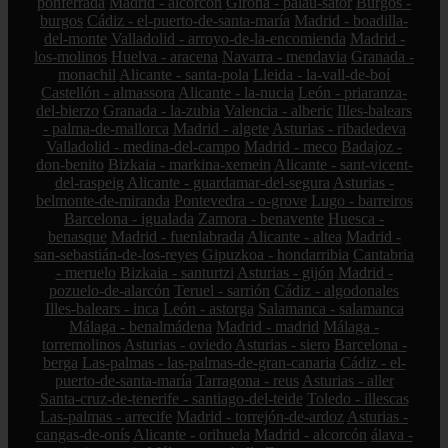
ponferrada
Madrid - alcorcón
Girona - palau-sator
Burgos -
burgos
Cádiz - el-puerto-de-santa-maría
Madrid - boadilla-
del-monte
Valladolid - arroyo-de-la-encomienda
Madrid -
los-molinos
Huelva - aracena
Navarra - mendavia
Granada -
monachil
Alicante - santa-pola
Lleida - la-vall-de-boí
Castellón - almassora
Alicante - la-nucia
León - priaranza-
del-bierzo
Granada - la-zubia
Valencia - alberic
Illes-balears
- palma-de-mallorca
Madrid - algete
Asturias - ribadedeva
Valladolid - medina-del-campo
Madrid - meco
Badajoz -
don-benito
Bizkaia - markina-xemein
Alicante - sant-vicent-
del-raspeig
Alicante - guardamar-del-segura
Asturias -
belmonte-de-miranda
Pontevedra - o-grove
Lugo - barreiros
Barcelona - igualada
Zamora - benavente
Huesca -
benasque
Madrid - fuenlabrada
Alicante - altea
Madrid -
san-sebastián-de-los-reyes
Gipuzkoa - hondarribia
Cantabria
- meruelo
Bizkaia - santurtzi
Asturias - gijón
Madrid -
pozuelo-de-alarcón
Teruel - sarrión
Cádiz - algodonales
Illes-balears - inca
León - astorga
Salamanca - salamanca
Málaga - benalmádena
Madrid - madrid
Málaga -
torremolinos
Asturias - oviedo
Asturias - siero
Barcelona -
berga
Las-palmas - las-palmas-de-gran-canaria
Cádiz - el-
puerto-de-santa-maría
Tarragona - reus
Asturias - aller
Santa-cruz-de-tenerife - santiago-del-teide
Toledo - illescas
Las-palmas - arrecife
Madrid - torrejón-de-ardoz
Asturias -
cangas-de-onís
Alicante - orihuela
Madrid - alcorcón
álava -