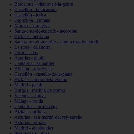
Barcelona - vilanova-i-la-geltrú
Castellón - benicàssim
Castellón - jérica
Gipuzkoa - zumaia
Murcia - san-javier
Santa-cruz-de-tenerife - tacoronte
Bizkaia - berriatua
Santa-cruz-de-tenerife - santa-cruz-de-tenerife
La-rioja - calahorra
Girona - das
Asturias - piloña
Cantabria - santander
Alicante - torrevieja
Castellón - castelló-de-la-plana
Bizkaia - amorebieta-etxano
Madrid - getafe
Burgos - medina-de-pomar
Valencia - xàtiva
Málaga - ronda
Cantabria - torrelavega
Bizkaia - urduliz
Asturias - san-martín-del-rey-aurelio
Asturias - proaza
Madrid - alcobendas
Illes-balears - ibiza