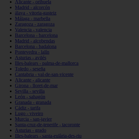
Alicante - orihuela
Madrid - alcorcón
álava - vitoria-gasteiz
Málaga - marbella
Zaragoza - zaragoza
Valencia - valencia
Barcelona - barcelona
Madrid - alcobendas
Barcelona - badalona
Pontevedra - lalín
Asturias - avilés
Illes-balears - palma-de-mallorca
Toledo - seseña
Cantabria - val-de-san-vicente
Alicante - alicante
Girona - lloret-de-mar
Sevilla - sevilla
León - sahagún
Granada - granada
Cádiz - tarifa
Lugo - viveiro
Murcia - san-javier
Santa-cruz-de-tenerife - tacoronte
Asturias - grado
Illes-balears - santa-eulària-des-riu