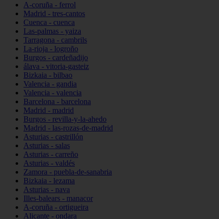
A-coruña - ferrol
Madrid - tres-cantos
Cuenca - cuenca
Las-palmas - yaiza
Tarragona - cambrils
La-rioja - logroño
Burgos - cardeñadijo
álava - vitoria-gasteiz
Bizkaia - bilbao
Valencia - gandia
Valencia - valencia
Barcelona - barcelona
Madrid - madrid
Burgos - revilla-y-la-ahedo
Madrid - las-rozas-de-madrid
Asturias - castrillón
Asturias - salas
Asturias - carreño
Asturias - valdés
Zamora - puebla-de-sanabria
Bizkaia - lezama
Asturias - nava
Illes-balears - manacor
A-coruña - ortigueira
Alicante - ondara