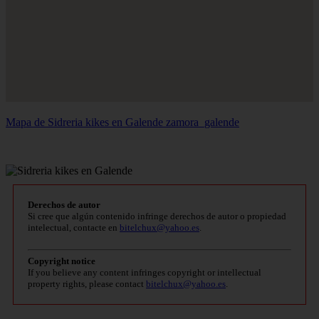
Mapa de Sidreria kikes en Galende
zamora_galende
Derechos de autor
Si cree que algún contenido infringe derechos de autor o propiedad
intelectual, contacte en
bitelchux@yahoo.es
.
Copyright notice
If you believe any content infringes copyright or intellectual
property rights, please contact
bitelchux@yahoo.es
.