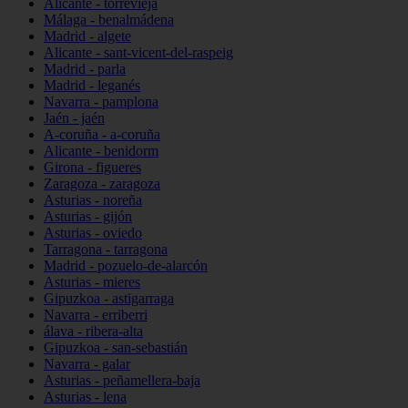
Alicante - torrevieja
Málaga - benalmádena
Madrid - algete
Alicante - sant-vicent-del-raspeig
Madrid - parla
Madrid - leganés
Navarra - pamplona
Jaén - jaén
A-coruña - a-coruña
Alicante - benidorm
Girona - figueres
Zaragoza - zaragoza
Asturias - noreña
Asturias - gijón
Asturias - oviedo
Tarragona - tarragona
Madrid - pozuelo-de-alarcón
Asturias - mieres
Gipuzkoa - astigarraga
Navarra - erriberri
álava - ribera-alta
Gipuzkoa - san-sebastián
Navarra - galar
Asturias - peñamellera-baja
Asturias - lena