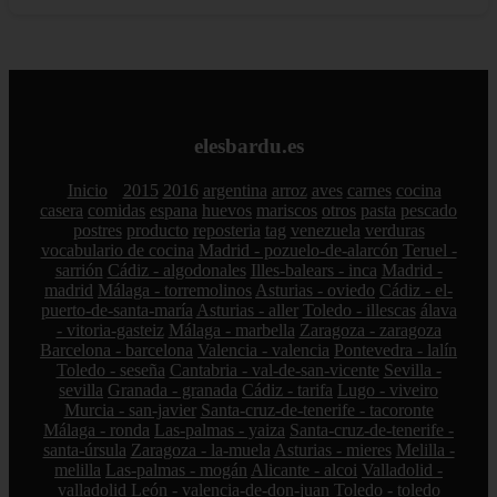
elesbardu.es
Inicio
2015
2016
argentina
arroz
aves
carnes
cocina
casera
comidas
espana
huevos
mariscos
otros
pasta
pescado
postres
producto
reposteria
tag
venezuela
verduras
vocabulario de cocina
Madrid - pozuelo-de-alarcón
Teruel -
sarrión
Cádiz - algodonales
Illes-balears - inca
Madrid -
madrid
Málaga - torremolinos
Asturias - oviedo
Cádiz - el-
puerto-de-santa-maría
Asturias - aller
Toledo - illescas
álava
- vitoria-gasteiz
Málaga - marbella
Zaragoza - zaragoza
Barcelona - barcelona
Valencia - valencia
Pontevedra - lalín
Toledo - seseña
Cantabria - val-de-san-vicente
Sevilla -
sevilla
Granada - granada
Cádiz - tarifa
Lugo - viveiro
Murcia - san-javier
Santa-cruz-de-tenerife - tacoronte
Málaga - ronda
Las-palmas - yaiza
Santa-cruz-de-tenerife -
santa-úrsula
Zaragoza - la-muela
Asturias - mieres
Melilla -
melilla
Las-palmas - mogán
Alicante - alcoi
Valladolid -
valladolid
León - valencia-de-don-juan
Toledo - toledo