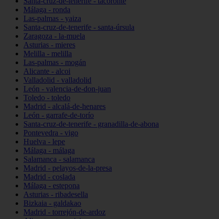
Santa-cruz-de-tenerife - tacoronte
Málaga - ronda
Las-palmas - yaiza
Santa-cruz-de-tenerife - santa-úrsula
Zaragoza - la-muela
Asturias - mieres
Melilla - melilla
Las-palmas - mogán
Alicante - alcoi
Valladolid - valladolid
León - valencia-de-don-juan
Toledo - toledo
Madrid - alcalá-de-henares
León - garrafe-de-torío
Santa-cruz-de-tenerife - granadilla-de-abona
Pontevedra - vigo
Huelva - lepe
Málaga - málaga
Salamanca - salamanca
Madrid - pelayos-de-la-presa
Madrid - coslada
Málaga - estepona
Asturias - ribadesella
Bizkaia - galdakao
Madrid - torrejón-de-ardoz