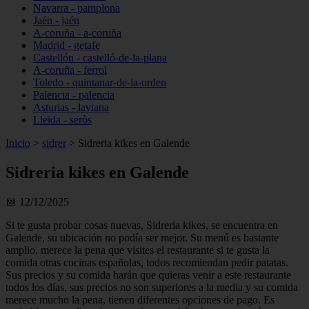
Navarra - pamplona
Jaén - jaén
A-coruña - a-coruña
Madrid - getafe
Castellón - castelló-de-la-plana
A-coruña - ferrol
Toledo - quintanar-de-la-orden
Palencia - palencia
Asturias - laviana
Lleida - seròs
Inicio
>
sidrer
>
Sidreria kikes en Galende
Sidreria kikes en Galende
📅 12/12/2025
Si te gusta probar cosas nuevas, Sidreria kikes, se encuentra en
Galende, su ubicación no podía ser mejor. Su menú es bastante
amplio, merece la pena que visites el restaurante si te gusta la
comida otras cocinas españolas, todos recomiendan pedir patatas.
Sus precios y su comida harán que quieras venir a este restaurante
todos los días, sus precios no son superiores a la media y su comida
merece mucho la pena, tienen diferentes opciones de pago. Es