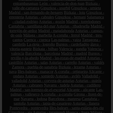
entrambasaguas
León - valencia-de-don-juan
Bizkaia -
valle-de-carranza
Gipuzkoa - usurbil
Gipuzkoa - urnieta
Madrid - san-fernando-de-henares
Bizkaia - loiu
Gipuzkoa -
errenteria
Asturias - cabrales
Gipuzkoa - hernani
Salamanca
- ciudad-rodrigo
Asturias - gozón
Madrid - torrelodones
Cantabria - santillana-del-mar
Asturias - ribadesella
Madrid -
torrejón-de-ardoz
Madrid - majadahonda
Asturias - cangas-
de-onís
Málaga - marbella
A-coruña - ferrol
Madrid - tres-
cantos
Cuenca - cuenca
Las-palmas - yaiza
Tarragona -
cambrils
La-rioja - logroño
Burgos - cardeñadijo
álava -
vitoria-gasteiz
Bizkaia - bilbao
Valencia - gandia
Valencia -
valencia
Barcelona - barcelona
Madrid - madrid
Burgos -
revilla-y-la-ahedo
Madrid - las-rozas-de-madrid
Asturias -
castrillón
Asturias - salas
Asturias - carreño
Asturias - valdés
Zamora - puebla-de-sanabria
Bizkaia - lezama
Asturias -
nava
Illes-balears - manacor
A-coruña - ortigueira
Alicante -
ondara
Asturias - somiedo
Asturias - avilés
Valladolid -
valladolid
Asturias - corvera-de-asturias
Asturias - quirós
Asturias - cabranes
Navarra - tudela
Asturias - cudillero
Madrid - san-lorenzo-de-el-escorial
Alicante - alicante
Las-
palmas - valleseco
A-coruña - a-coruña
Girona - lloret-de-
mar
Navarra - lodosa
Barcelona - manresa
Cantabria -
santoña
Asturias - tapia-de-casariego
Asturias - llanera
Pontevedra - pontevedra
Illes-balears - santa-eulària-des-riu
Gipuzkoa - aia
Asturias - taramundi
Huesca - fraga
Málaga -