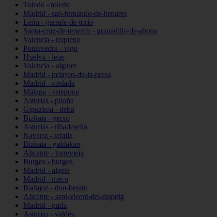
Toledo - toledo
Madrid - san-fernando-de-henares
León - garrafe-de-torío
Santa-cruz-de-tenerife - granadilla-de-abona
Valencia - requena
Pontevedra - vigo
Huelva - lepe
Valencia - alginet
Madrid - pelayos-de-la-presa
Madrid - coslada
Málaga - estepona
Asturias - piloña
Gipuzkoa - deba
Bizkaia - getxo
Asturias - ribadesella
Navarra - tafalla
Bizkaia - galdakao
Alicante - torrevieja
Burgos - burgos
Madrid - algete
Madrid - meco
Badajoz - don-benito
Alicante - sant-vicent-del-raspeig
Madrid - parla
Asturias - valdés