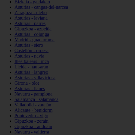
Bizkaia - galdakao
Asturias - cangas-del-narcea
Zaragoza - utebo
Asturias - laviana
Asturias - parres
Gipuzkoa - azpeitia
Asturias - colunga
Madrid - guadarrama
Asturias - siero
Castellón - orpesa
Asturias - navia
Illes-balears - inca
Lleida - naut-aran
Asturias - langreo
Asturias - villaviciosa
Girona - olot
Asturias - llanes
Navarra - pamplona
Salamanca - salamanca
Valladolid - zaratán
Alicante - benidorm
Pontevedra - vigo
Gipuzkoa - zerain
Gipuzkoa - andoain
Navarra - valtierra