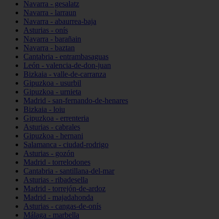
Navarra - gesalatz
Navarra - larraun
Navarra - abaurrea-baja
Asturias - onís
Navarra - barañain
Navarra - baztan
Cantabria - entrambasaguas
León - valencia-de-don-juan
Bizkaia - valle-de-carranza
Gipuzkoa - usurbil
Gipuzkoa - urnieta
Madrid - san-fernando-de-henares
Bizkaia - loiu
Gipuzkoa - errenteria
Asturias - cabrales
Gipuzkoa - hernani
Salamanca - ciudad-rodrigo
Asturias - gozón
Madrid - torrelodones
Cantabria - santillana-del-mar
Asturias - ribadesella
Madrid - torrejón-de-ardoz
Madrid - majadahonda
Asturias - cangas-de-onís
Málaga - marbella