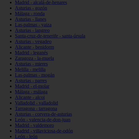
Madrid - alcalá-de-henares
Asturias - gozón
Málaga - ronda
Asturias - llanes
Las-palmas - yaiza
Asturias - langreo
Santa-cruz-de-tenerife - santa-úrsula
Asturias - vegadeo
Alicante - benidorm
Madrid - leganés
Zaragoza - la-muela
Asturias - mieres
Melilla - melilla
Las-palmas - mogán
Asturias - parres
Madrid - el-molar
Málaga - málaga
Alicante - alcoi
Valladolid - valladolid
Tarragona - tarragona
Asturias - corvera-de-asturias
León - valencia-de-don-juan
Madrid - valdemoro
Madrid - villaviciosa-de-odón
León - león