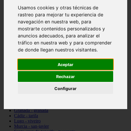
vocabulario de cocina
Usamos cookies y otras técnicas de
Madrid - pozuelo-de-alarcón
rastreo para mejorar tu experiencia de
Teruel - sarrión
Cádiz - algodonales
navegación en nuestra web, para
Illes-balears - inca
mostrarte contenidos personalizados y
Madrid - madrid
anuncios adecuados, para analizar el
Málaga - torremolinos
Asturias - oviedo
tráfico en nuestra web y para comprender
Cádiz - el-puerto-de-santa-maría
de donde llegan nuestros visitantes.
Asturias - aller
Toledo - illescas
álava - vitoria-gasteiz
Aceptar
Málaga - marbella
Zaragoza - zaragoza
Rechazar
Barcelona - barcelona
Valencia - valencia
Configurar
Pontevedra - lalín
Toledo - seseña
Cantabria - val-de-san-vicente
Sevilla - sevilla
Granada - granada
Cádiz - tarifa
Lugo - viveiro
Murcia - san-javier