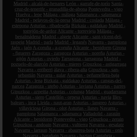
Madrid - alcalá-de-henares
León - garrafe-de-torío
Santa-
cruz-de-tenerife - granadilla-de-abona
Pontevedra - vigo
Huelva - lepe
Málaga - málaga
Salamanca - salamanca
Madrid - pelayos-de-la-presa
Madrid - coslada
Málaga -
estepona
Asturias - ribadesella
Bizkaia - galdakao
Madrid -
torrejón-de-ardoz
Alicante - torrevieja
Málaga -
benalmádena
Madrid - algete
Alicante - sant-vicent-del-
raspeig
Madrid - parla
Madrid - leganés
Navarra - pamplona
Jaén - jaén
A-coruña - a-coruña
Alicante - benidorm
Girona
- figueres
Zaragoza - zaragoza
Asturias - noreña
Asturias -
gijón
Asturias - oviedo
Tarragona - tarragona
Madrid -
pozuelo-de-alarcón
Asturias - mieres
Gipuzkoa - astigarraga
Navarra - erriberri
álava - ribera-alta
Gipuzkoa - san-
sebastián
Navarra - galar
Asturias - peñamellera-baja
Asturias - lena
Bizkaia - galdakao
Asturias - cangas-del-
narcea
Zaragoza - utebo
Asturias - laviana
Asturias - parres
Gipuzkoa - azpeitia
Asturias - colunga
Madrid - guadarrama
Asturias - siero
Castellón - orpesa
Asturias - navia
Illes-
balears - inca
Lleida - naut-aran
Asturias - langreo
Asturias -
villaviciosa
Girona - olot
Asturias - llanes
Navarra -
pamplona
Salamanca - salamanca
Valladolid - zaratán
Alicante - benidorm
Pontevedra - vigo
Gipuzkoa - zerain
Gipuzkoa - andoain
Navarra - valtierra
Navarra - gesalatz
Navarra - larraun
Navarra - abaurrea-baja
Asturias - onís
Navarra - barañain
Navarra - baztan
Cantabria -