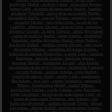
ponferrada
Madrid - alcorcón
Girona - palau-sator
Burgos -
burgos
Cádiz - el-puerto-de-santa-maría
Madrid - boadilla-
del-monte
Valladolid - arroyo-de-la-encomienda
Madrid -
los-molinos
Huelva - aracena
Navarra - mendavia
Granada -
monachil
Alicante - santa-pola
Lleida - la-vall-de-boí
Castellón - almassora
Alicante - la-nucia
León - priaranza-
del-bierzo
Granada - la-zubia
Valencia - alberic
Illes-balears
- palma-de-mallorca
Madrid - algete
Asturias - ribadedeva
Valladolid - medina-del-campo
Madrid - meco
Badajoz -
don-benito
Bizkaia - markina-xemein
Alicante - sant-vicent-
del-raspeig
Alicante - guardamar-del-segura
Asturias -
belmonte-de-miranda
Pontevedra - o-grove
Lugo - barreiros
Barcelona - igualada
Zamora - benavente
Huesca -
benasque
Madrid - fuenlabrada
Alicante - altea
Madrid -
san-sebastián-de-los-reyes
Gipuzkoa - hondarribia
Cantabria
- meruelo
Bizkaia - santurtzi
Asturias - gijón
Madrid -
pozuelo-de-alarcón
Teruel - sarrión
Cádiz - algodonales
Illes-balears - inca
León - astorga
Salamanca - salamanca
Málaga - benalmádena
Madrid - madrid
Málaga -
torremolinos
Asturias - oviedo
Asturias - siero
Barcelona -
berga
Las-palmas - las-palmas-de-gran-canaria
Cádiz - el-
puerto-de-santa-maría
Tarragona - reus
Asturias - aller
Santa-cruz-de-tenerife - santiago-del-teide
Toledo - illescas
Las-palmas - arrecife
Madrid - torrejón-de-ardoz
Asturias -