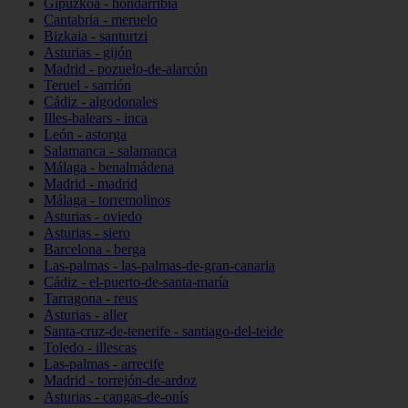
Gipuzkoa - hondarribia
Cantabria - meruelo
Bizkaia - santurtzi
Asturias - gijón
Madrid - pozuelo-de-alarcón
Teruel - sarrión
Cádiz - algodonales
Illes-balears - inca
León - astorga
Salamanca - salamanca
Málaga - benalmádena
Madrid - madrid
Málaga - torremolinos
Asturias - oviedo
Asturias - siero
Barcelona - berga
Las-palmas - las-palmas-de-gran-canaria
Cádiz - el-puerto-de-santa-maría
Tarragona - reus
Asturias - aller
Santa-cruz-de-tenerife - santiago-del-teide
Toledo - illescas
Las-palmas - arrecife
Madrid - torrejón-de-ardoz
Asturias - cangas-de-onís