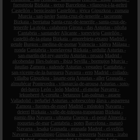
fuengirola
Bizkaia - getxo
Barcelona - vilanova-i-la-geltrú
Castellón - benicàssim
Castellón - jérica
Gipuzkoa - zumaia
Murcia - san-javier
Santa-cruz-de-tenerife - tacoronte
Bizkaia - berriatua
Santa-cruz-de-tenerife - santa-cruz-de-
tenerife
La-rioja - calahorra
Girona - das
Asturias - piloña
Cantabria - santander
Alicante - torrevieja
Castellón -
castelló-de-la-plana
Bizkaia - amorebieta-etxano
Madrid -
getafe
Burgos - medina-de-pomar
Valencia - xàtiva
Málaga -
ronda
Cantabria - torrelavega
Bizkaia - urduliz
Asturias -
san-martín-del-rey-aurelio
Asturias - proaza
Madrid -
alcobendas
Illes-balears - ibiza
Sevilla - bormujos
Murcia -
águilas
Zamora - galende
Asturias - vegadeo
Cantabria -
san-vicente-de-la-barquera
Navarra - erro
Madrid - collado-
villalba
Gipuzkoa - lasarte-oria
Asturias - aller
Granada -
almuñécar
Pontevedra - vilagarcía-de-arousa
Asturias - soto-
del-barco
León - león
Madrid - el-molar
Navarra -
lekunberri
A-coruña - betanzos
Las-palmas - agaete
Valladolid - peñafiel
Asturias - sobrescobio
álava - asparrena
Zamora - fuentes-de-ropel
Madrid - móstoles
Navarra -
deierri
Bizkaia - valle-de-trápaga-trapagaran
Bizkaia -
gamiz-fika
Navarra - ultzama
Cuenca - el-peral
Almería -
roquetas-de-mar
Cantabria - potes
Barcelona - mataró
Navarra - lesaka
Granada - granada
Madrid - el-vellón
Navarra - cintruénigo
Gipuzkoa - legorreta
Navarra - izaba
Madrid - rivas-vaciamadrid
Alicante - dénia
León -