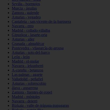
Sevilla - bormujos
Murcia - águilas
Zamora - galende
Asturias - vegadeo
Cantabria - san-vicente-de-la-barquera
Navarra - erro
Madrid - collado-villalba
Gipuzkoa - lasarte-oria
Asturias - aller
Granada - almuñécar
Pontevedra - vilagarcía-de-arousa
Asturias - soto-del-barco
León - león
Madrid - el-molar
Navarra - lekunberri
A-coruña - betanzos
Las-palmas - agaete
Valladolid - peñafiel
Asturias - sobrescobio
álava - asparrena
Zamora - fuentes-de-ropel
Madrid - móstoles
Navarra - deierri
Bizkaia - valle-de-trápaga-trapagaran
Bizkaia - gamiz-fika