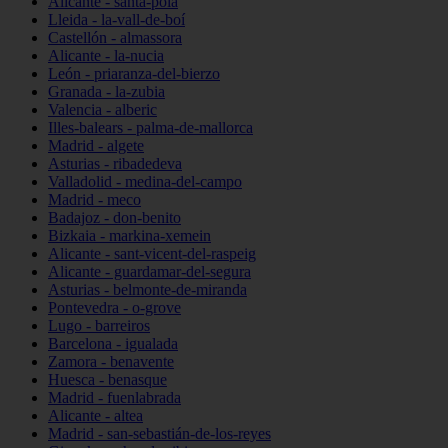
Alicante - santa-pola
Lleida - la-vall-de-boí
Castellón - almassora
Alicante - la-nucia
León - priaranza-del-bierzo
Granada - la-zubia
Valencia - alberic
Illes-balears - palma-de-mallorca
Madrid - algete
Asturias - ribadedeva
Valladolid - medina-del-campo
Madrid - meco
Badajoz - don-benito
Bizkaia - markina-xemein
Alicante - sant-vicent-del-raspeig
Alicante - guardamar-del-segura
Asturias - belmonte-de-miranda
Pontevedra - o-grove
Lugo - barreiros
Barcelona - igualada
Zamora - benavente
Huesca - benasque
Madrid - fuenlabrada
Alicante - altea
Madrid - san-sebastián-de-los-reyes