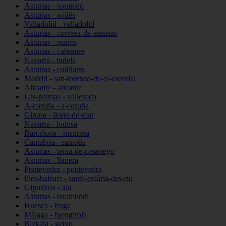
Asturias - somiedo
Asturias - avilés
Valladolid - valladolid
Asturias - corvera-de-asturias
Asturias - quirós
Asturias - cabranes
Navarra - tudela
Asturias - cudillero
Madrid - san-lorenzo-de-el-escorial
Alicante - alicante
Las-palmas - valleseco
A-coruña - a-coruña
Girona - lloret-de-mar
Navarra - lodosa
Barcelona - manresa
Cantabria - santoña
Asturias - tapia-de-casariego
Asturias - llanera
Pontevedra - pontevedra
Illes-balears - santa-eulària-des-riu
Gipuzkoa - aia
Asturias - taramundi
Huesca - fraga
Málaga - fuengirola
Bizkaia - getxo