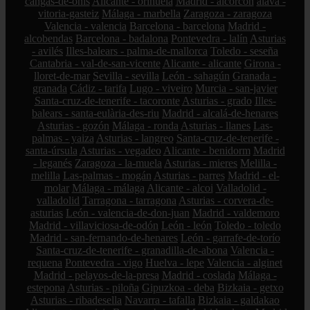
cangas-de-onís
Alicante - orihuela
Madrid - alcorcón
álava -
vitoria-gasteiz
Málaga - marbella
Zaragoza - zaragoza
Valencia - valencia
Barcelona - barcelona
Madrid -
alcobendas
Barcelona - badalona
Pontevedra - lalín
Asturias
- avilés
Illes-balears - palma-de-mallorca
Toledo - seseña
Cantabria - val-de-san-vicente
Alicante - alicante
Girona -
lloret-de-mar
Sevilla - sevilla
León - sahagún
Granada -
granada
Cádiz - tarifa
Lugo - viveiro
Murcia - san-javier
Santa-cruz-de-tenerife - tacoronte
Asturias - grado
Illes-
balears - santa-eulària-des-riu
Madrid - alcalá-de-henares
Asturias - gozón
Málaga - ronda
Asturias - llanes
Las-
palmas - yaiza
Asturias - langreo
Santa-cruz-de-tenerife -
santa-úrsula
Asturias - vegadeo
Alicante - benidorm
Madrid
- leganés
Zaragoza - la-muela
Asturias - mieres
Melilla -
melilla
Las-palmas - mogán
Asturias - parres
Madrid - el-
molar
Málaga - málaga
Alicante - alcoi
Valladolid -
valladolid
Tarragona - tarragona
Asturias - corvera-de-
asturias
León - valencia-de-don-juan
Madrid - valdemoro
Madrid - villaviciosa-de-odón
León - león
Toledo - toledo
Madrid - san-fernando-de-henares
León - garrafe-de-torío
Santa-cruz-de-tenerife - granadilla-de-abona
Valencia -
requena
Pontevedra - vigo
Huelva - lepe
Valencia - alginet
Madrid - pelayos-de-la-presa
Madrid - coslada
Málaga -
estepona
Asturias - piloña
Gipuzkoa - deba
Bizkaia - getxo
Asturias - ribadesella
Navarra - tafalla
Bizkaia - galdakao