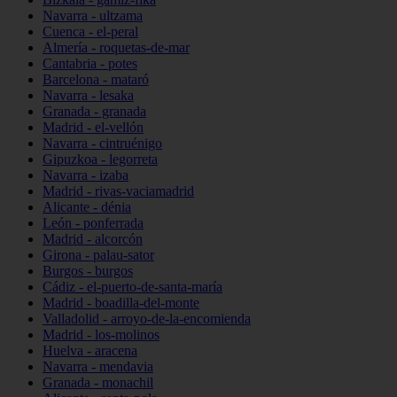
Navarra - ultzama
Cuenca - el-peral
Almería - roquetas-de-mar
Cantabria - potes
Barcelona - mataró
Navarra - lesaka
Granada - granada
Madrid - el-vellón
Navarra - cintruénigo
Gipuzkoa - legorreta
Navarra - izaba
Madrid - rivas-vaciamadrid
Alicante - dénia
León - ponferrada
Madrid - alcorcón
Girona - palau-sator
Burgos - burgos
Cádiz - el-puerto-de-santa-maría
Madrid - boadilla-del-monte
Valladolid - arroyo-de-la-encomienda
Madrid - los-molinos
Huelva - aracena
Navarra - mendavia
Granada - monachil