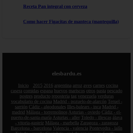
Receta Pan integral con cerveza
Como hacer Figacitas de manteca (mantequilla)
elesbardu.es
Inicio
2015
2016
argentina
arroz
aves
carnes
cocina
casera
comidas
espana
huevos
mariscos
otros
pasta
pescado
postres
producto
reposteria
tag
venezuela
verduras
vocabulario de cocina
Madrid - pozuelo-de-alarcón
Teruel -
sarrión
Cádiz - algodonales
Illes-balears - inca
Madrid -
madrid
Málaga - torremolinos
Asturias - oviedo
Cádiz - el-
puerto-de-santa-maría
Asturias - aller
Toledo - illescas
álava
- vitoria-gasteiz
Málaga - marbella
Zaragoza - zaragoza
Barcelona - barcelona
Valencia - valencia
Pontevedra - lalín