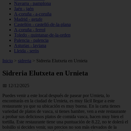
Navarra - pamplona
Jaén - jaén
A-coruña - a-coruña
Madrid - getafe
Castellón - castelló-de-la-plana
A-coruña - ferrol
Toledo - quintanar-de-la-orden
Palencia - palencia
Asturias - laviana
Lleida - seròs
Inicio
>
sidreria
>
Sidreria Elutxeta en Urnieta
Sidreria Elutxeta en Urnieta
📅 12/12/2025
Puedes venir a este local después de pasear por Urnieta, lo
encontrarás en la ciudad de Urnieta, es muy fácil llegar a este
restaurante ya que su ubicación es muy buena. En la carta tienes
variedad de platos de vasca, si tienes hambre, ven a este restaurante
a probar sus deliciosos platos de comida vasca, hacen muy bien el
tortilla. Este restaurante tiene una puntuación de 8.22, no te dolerá el
bolsillo si decides venir, sus precios no son más elevados de la