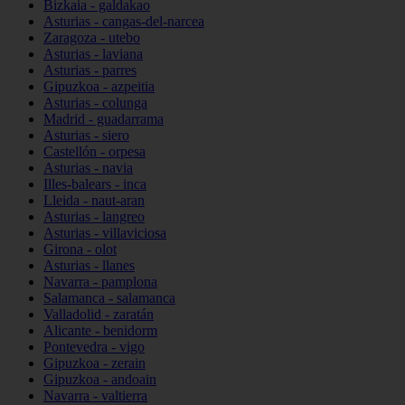
Bizkaia - galdakao
Asturias - cangas-del-narcea
Zaragoza - utebo
Asturias - laviana
Asturias - parres
Gipuzkoa - azpeitia
Asturias - colunga
Madrid - guadarrama
Asturias - siero
Castellón - orpesa
Asturias - navia
Illes-balears - inca
Lleida - naut-aran
Asturias - langreo
Asturias - villaviciosa
Girona - olot
Asturias - llanes
Navarra - pamplona
Salamanca - salamanca
Valladolid - zaratán
Alicante - benidorm
Pontevedra - vigo
Gipuzkoa - zerain
Gipuzkoa - andoain
Navarra - valtierra