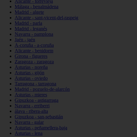
Alicante - torrevieja
Málaga - benalmádena
Madrid - algete
Alicante - sant-vicent-del-raspeig
Madrid - parla
Madrid - leganés
Navarra - pamplona
Jaén - jaén
A-coruña - a-coruña
Alicante - benidorm
Girona - figueres
Zaragoza - zaragoza
Asturias - noreña
Asturias - gijón
Asturias - oviedo
Tarragona - tarragona
Madrid - pozuelo-de-alarcón
Asturias - mieres
Gipuzkoa - astigarraga
Navarra - erriberri
álava - ribera-alta
Gipuzkoa - san-sebastián
Navarra - galar
Asturias - peñamellera-baja
Asturias - lena