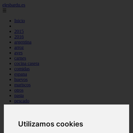
elesbardu.es
☰
Inicio
2015
2016
argentina
arroz
aves
carnes
cocina casera
comidas
espana
huevos
mariscos
otros
pasta
pescado
postres
producto
reposteria
Utilizamos cookies
tag
venezuela
verduras