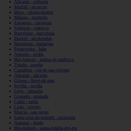
Alicante - orihuela
Madrid - alcorcón
álava - vitoria-gasteiz
Málaga - marbella
Zaragoza - zaragoza
Valencia - valencia
Barcelona - barcelona
Madrid - alcobendas
Barcelona - badalona
Pontevedra - lalín
Asturias - avilés
Illes-balears - palma-de-mallorca
Toledo - seseña
Cantabria - val-de-san-vicente
Alicante - alicante
Girona - lloret-de-mar
Sevilla - sevilla
León - sahagún
Granada - granada
Cádiz - tarifa
Lugo - viveiro
Murcia - san-javier
Santa-cruz-de-tenerife - tacoronte
Asturias - grado
Illes-balears - santa-eulària-des-riu