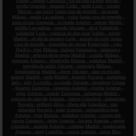
Toledo - seseña
Cantabria - val-de-san-vicente
Sevilla -
sevilla
Granada - granada
Cádiz - tarifa
Lugo - viveiro
Murcia - san-javier
Santa-cruz-de-tenerife - tacoronte
Málaga - ronda
Las-palmas - yaiza
Santa-cruz-de-tenerife -
santa-úrsula
Zaragoza - la-muela
Asturias - mieres
Melilla -
melilla
Las-palmas - mogán
Alicante - alcoi
Valladolid -
valladolid
León - valencia-de-don-juan
Toledo - toledo
Madrid - alcalá-de-henares
León - garrafe-de-torío
Santa-
cruz-de-tenerife - granadilla-de-abona
Pontevedra - vigo
Huelva - lepe
Málaga - málaga
Salamanca - salamanca
Madrid - pelayos-de-la-presa
Madrid - coslada
Málaga -
estepona
Asturias - ribadesella
Bizkaia - galdakao
Madrid -
torrejón-de-ardoz
Alicante - torrevieja
Málaga -
benalmádena
Madrid - algete
Alicante - sant-vicent-del-
raspeig
Madrid - parla
Madrid - leganés
Navarra - pamplona
Jaén - jaén
A-coruña - a-coruña
Alicante - benidorm
Girona
- figueres
Zaragoza - zaragoza
Asturias - noreña
Asturias -
gijón
Asturias - oviedo
Tarragona - tarragona
Madrid -
pozuelo-de-alarcón
Asturias - mieres
Gipuzkoa - astigarraga
Navarra - erriberri
álava - ribera-alta
Gipuzkoa - san-
sebastián
Navarra - galar
Asturias - peñamellera-baja
Asturias - lena
Bizkaia - galdakao
Asturias - cangas-del-
narcea
Zaragoza - utebo
Asturias - laviana
Asturias - parres
Gipuzkoa - azpeitia
Asturias - colunga
Madrid - guadarrama
Asturias - siero
Castellón - orpesa
Asturias - navia
Illes-