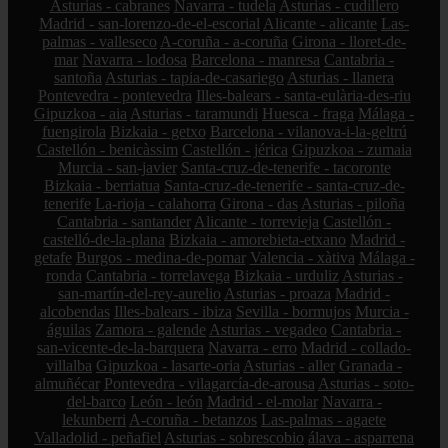
Asturias - cabranes
Navarra - tudela
Asturias - cudillero
Madrid - san-lorenzo-de-el-escorial
Alicante - alicante
Las-
palmas - valleseco
A-coruña - a-coruña
Girona - lloret-de-
mar
Navarra - lodosa
Barcelona - manresa
Cantabria -
santoña
Asturias - tapia-de-casariego
Asturias - llanera
Pontevedra - pontevedra
Illes-balears - santa-eulària-des-riu
Gipuzkoa - aia
Asturias - taramundi
Huesca - fraga
Málaga -
fuengirola
Bizkaia - getxo
Barcelona - vilanova-i-la-geltrú
Castellón - benicàssim
Castellón - jérica
Gipuzkoa - zumaia
Murcia - san-javier
Santa-cruz-de-tenerife - tacoronte
Bizkaia - berriatua
Santa-cruz-de-tenerife - santa-cruz-de-
tenerife
La-rioja - calahorra
Girona - das
Asturias - piloña
Cantabria - santander
Alicante - torrevieja
Castellón -
castelló-de-la-plana
Bizkaia - amorebieta-etxano
Madrid -
getafe
Burgos - medina-de-pomar
Valencia - xàtiva
Málaga -
ronda
Cantabria - torrelavega
Bizkaia - urduliz
Asturias -
san-martín-del-rey-aurelio
Asturias - proaza
Madrid -
alcobendas
Illes-balears - ibiza
Sevilla - bormujos
Murcia -
águilas
Zamora - galende
Asturias - vegadeo
Cantabria -
san-vicente-de-la-barquera
Navarra - erro
Madrid - collado-
villalba
Gipuzkoa - lasarte-oria
Asturias - aller
Granada -
almuñécar
Pontevedra - vilagarcía-de-arousa
Asturias - soto-
del-barco
León - león
Madrid - el-molar
Navarra -
lekunberri
A-coruña - betanzos
Las-palmas - agaete
Valladolid - peñafiel
Asturias - sobrescobio
álava - asparrena