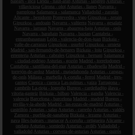
balears - inca
Lleida - naut-aran
Asturias - langreo
Asturias -
villaviciosa
Girona - olot
Asturias - llanes
Navarra -
pamplona
Salamanca - salamanca
Valladolid - zaratán
Alicante - benidorm
Pontevedra - vigo
Gipuzkoa - zerain
Gipuzkoa - andoain
Navarra - valtierra
Navarra - gesalatz
Navarra - larraun
Navarra - abaurrea-baja
Asturias - onís
Navarra - barañain
Navarra - baztan
Cantabria -
entrambasaguas
León - valencia-de-don-juan
Bizkaia -
valle-de-carranza
Gipuzkoa - usurbil
Gipuzkoa - urnieta
Madrid - san-fernando-de-henares
Bizkaia - loiu
Gipuzkoa -
errenteria
Asturias - cabrales
Gipuzkoa - hernani
Salamanca
- ciudad-rodrigo
Asturias - gozón
Madrid - torrelodones
Cantabria - santillana-del-mar
Asturias - ribadesella
Madrid -
torrejón-de-ardoz
Madrid - majadahonda
Asturias - cangas-
de-onís
Málaga - marbella
A-coruña - ferrol
Madrid - tres-
cantos
Cuenca - cuenca
Las-palmas - yaiza
Tarragona -
cambrils
La-rioja - logroño
Burgos - cardeñadijo
álava -
vitoria-gasteiz
Bizkaia - bilbao
Valencia - gandia
Valencia -
valencia
Barcelona - barcelona
Madrid - madrid
Burgos -
revilla-y-la-ahedo
Madrid - las-rozas-de-madrid
Asturias -
castrillón
Asturias - salas
Asturias - carreño
Asturias - valdés
Zamora - puebla-de-sanabria
Bizkaia - lezama
Asturias -
nava
Illes-balears - manacor
A-coruña - ortigueira
Alicante -
ondara
Asturias - somiedo
Asturias - avilés
Valladolid -
valladolid
Asturias - corvera-de-asturias
Asturias - quirós