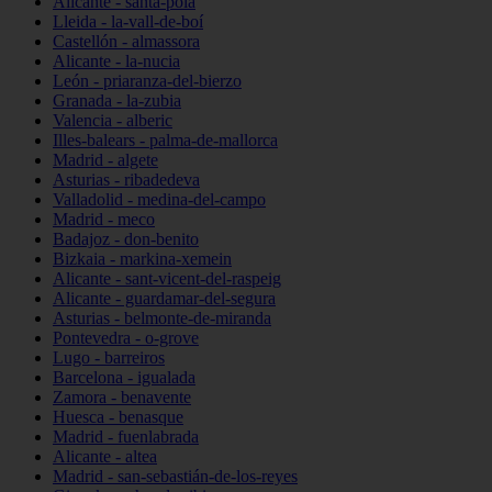
Alicante - santa-pola
Lleida - la-vall-de-boí
Castellón - almassora
Alicante - la-nucia
León - priaranza-del-bierzo
Granada - la-zubia
Valencia - alberic
Illes-balears - palma-de-mallorca
Madrid - algete
Asturias - ribadedeva
Valladolid - medina-del-campo
Madrid - meco
Badajoz - don-benito
Bizkaia - markina-xemein
Alicante - sant-vicent-del-raspeig
Alicante - guardamar-del-segura
Asturias - belmonte-de-miranda
Pontevedra - o-grove
Lugo - barreiros
Barcelona - igualada
Zamora - benavente
Huesca - benasque
Madrid - fuenlabrada
Alicante - altea
Madrid - san-sebastián-de-los-reyes