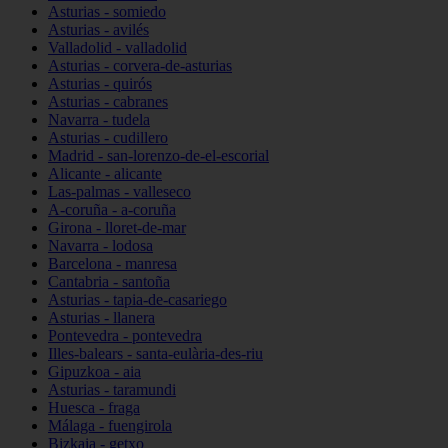
Asturias - somiedo
Asturias - avilés
Valladolid - valladolid
Asturias - corvera-de-asturias
Asturias - quirós
Asturias - cabranes
Navarra - tudela
Asturias - cudillero
Madrid - san-lorenzo-de-el-escorial
Alicante - alicante
Las-palmas - valleseco
A-coruña - a-coruña
Girona - lloret-de-mar
Navarra - lodosa
Barcelona - manresa
Cantabria - santoña
Asturias - tapia-de-casariego
Asturias - llanera
Pontevedra - pontevedra
Illes-balears - santa-eulària-des-riu
Gipuzkoa - aia
Asturias - taramundi
Huesca - fraga
Málaga - fuengirola
Bizkaia - getxo