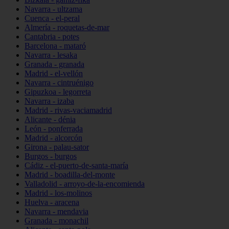
Navarra - ultzama
Cuenca - el-peral
Almería - roquetas-de-mar
Cantabria - potes
Barcelona - mataró
Navarra - lesaka
Granada - granada
Madrid - el-vellón
Navarra - cintruénigo
Gipuzkoa - legorreta
Navarra - izaba
Madrid - rivas-vaciamadrid
Alicante - dénia
León - ponferrada
Madrid - alcorcón
Girona - palau-sator
Burgos - burgos
Cádiz - el-puerto-de-santa-maría
Madrid - boadilla-del-monte
Valladolid - arroyo-de-la-encomienda
Madrid - los-molinos
Huelva - aracena
Navarra - mendavia
Granada - monachil