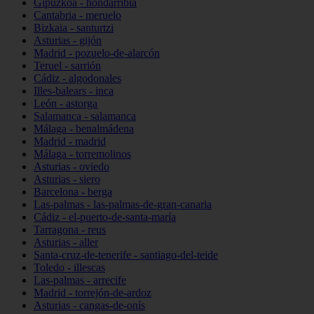
Gipuzkoa - hondarribia
Cantabria - meruelo
Bizkaia - santurtzi
Asturias - gijón
Madrid - pozuelo-de-alarcón
Teruel - sarrión
Cádiz - algodonales
Illes-balears - inca
León - astorga
Salamanca - salamanca
Málaga - benalmádena
Madrid - madrid
Málaga - torremolinos
Asturias - oviedo
Asturias - siero
Barcelona - berga
Las-palmas - las-palmas-de-gran-canaria
Cádiz - el-puerto-de-santa-maría
Tarragona - reus
Asturias - aller
Santa-cruz-de-tenerife - santiago-del-teide
Toledo - illescas
Las-palmas - arrecife
Madrid - torrejón-de-ardoz
Asturias - cangas-de-onís