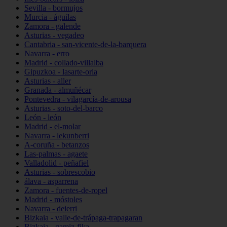
Sevilla - bormujos
Murcia - águilas
Zamora - galende
Asturias - vegadeo
Cantabria - san-vicente-de-la-barquera
Navarra - erro
Madrid - collado-villalba
Gipuzkoa - lasarte-oria
Asturias - aller
Granada - almuñécar
Pontevedra - vilagarcía-de-arousa
Asturias - soto-del-barco
León - león
Madrid - el-molar
Navarra - lekunberri
A-coruña - betanzos
Las-palmas - agaete
Valladolid - peñafiel
Asturias - sobrescobio
álava - asparrena
Zamora - fuentes-de-ropel
Madrid - móstoles
Navarra - deierri
Bizkaia - valle-de-trápaga-trapagaran
Bizkaia - gamiz-fika