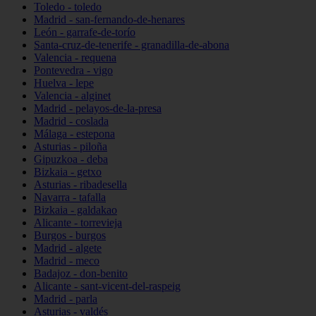
Toledo - toledo
Madrid - san-fernando-de-henares
León - garrafe-de-torío
Santa-cruz-de-tenerife - granadilla-de-abona
Valencia - requena
Pontevedra - vigo
Huelva - lepe
Valencia - alginet
Madrid - pelayos-de-la-presa
Madrid - coslada
Málaga - estepona
Asturias - piloña
Gipuzkoa - deba
Bizkaia - getxo
Asturias - ribadesella
Navarra - tafalla
Bizkaia - galdakao
Alicante - torrevieja
Burgos - burgos
Madrid - algete
Madrid - meco
Badajoz - don-benito
Alicante - sant-vicent-del-raspeig
Madrid - parla
Asturias - valdés