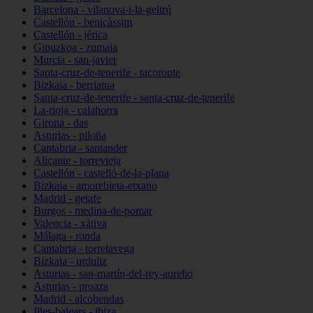
Barcelona - vilanova-i-la-geltrú
Castellón - benicàssim
Castellón - jérica
Gipuzkoa - zumaia
Murcia - san-javier
Santa-cruz-de-tenerife - tacoronte
Bizkaia - berriatua
Santa-cruz-de-tenerife - santa-cruz-de-tenerife
La-rioja - calahorra
Girona - das
Asturias - piloña
Cantabria - santander
Alicante - torrevieja
Castellón - castelló-de-la-plana
Bizkaia - amorebieta-etxano
Madrid - getafe
Burgos - medina-de-pomar
Valencia - xàtiva
Málaga - ronda
Cantabria - torrelavega
Bizkaia - urduliz
Asturias - san-martín-del-rey-aurelio
Asturias - proaza
Madrid - alcobendas
Illes-balears - ibiza