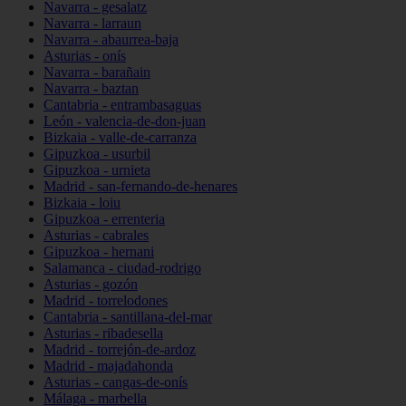
Navarra - gesalatz
Navarra - larraun
Navarra - abaurrea-baja
Asturias - onís
Navarra - barañain
Navarra - baztan
Cantabria - entrambasaguas
León - valencia-de-don-juan
Bizkaia - valle-de-carranza
Gipuzkoa - usurbil
Gipuzkoa - urnieta
Madrid - san-fernando-de-henares
Bizkaia - loiu
Gipuzkoa - errenteria
Asturias - cabrales
Gipuzkoa - hernani
Salamanca - ciudad-rodrigo
Asturias - gozón
Madrid - torrelodones
Cantabria - santillana-del-mar
Asturias - ribadesella
Madrid - torrejón-de-ardoz
Madrid - majadahonda
Asturias - cangas-de-onís
Málaga - marbella