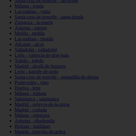
Santa-cruz-de-tenerife - tacoronte
Málaga - ronda
Las-palmas - yaiza
Santa-cruz-de-tenerife - santa-úrsula
Zaragoza - la-muela
Asturias - mieres
Melilla - melilla
Las-palmas - mogán
Alicante - alcoi
Valladolid - valladolid
León - valencia-de-don-juan
Toledo - toledo
Madrid - alcalá-de-henares
León - garrafe-de-torío
Santa-cruz-de-tenerife - granadilla-de-abona
Pontevedra - vigo
Huelva - lepe
Málaga - málaga
Salamanca - salamanca
Madrid - pelayos-de-la-presa
Madrid - coslada
Málaga - estepona
Asturias - ribadesella
Bizkaia - galdakao
Madrid - torrejón-de-ardoz