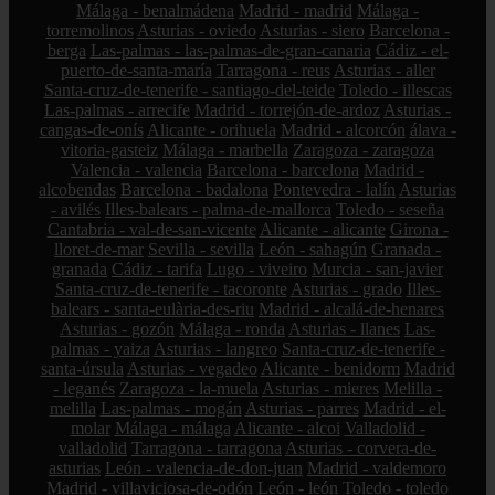
Málaga - benalmádena
Madrid - madrid
Málaga -
torremolinos
Asturias - oviedo
Asturias - siero
Barcelona -
berga
Las-palmas - las-palmas-de-gran-canaria
Cádiz - el-
puerto-de-santa-maría
Tarragona - reus
Asturias - aller
Santa-cruz-de-tenerife - santiago-del-teide
Toledo - illescas
Las-palmas - arrecife
Madrid - torrejón-de-ardoz
Asturias -
cangas-de-onís
Alicante - orihuela
Madrid - alcorcón
álava -
vitoria-gasteiz
Málaga - marbella
Zaragoza - zaragoza
Valencia - valencia
Barcelona - barcelona
Madrid -
alcobendas
Barcelona - badalona
Pontevedra - lalín
Asturias
- avilés
Illes-balears - palma-de-mallorca
Toledo - seseña
Cantabria - val-de-san-vicente
Alicante - alicante
Girona -
lloret-de-mar
Sevilla - sevilla
León - sahagún
Granada -
granada
Cádiz - tarifa
Lugo - viveiro
Murcia - san-javier
Santa-cruz-de-tenerife - tacoronte
Asturias - grado
Illes-
balears - santa-eulària-des-riu
Madrid - alcalá-de-henares
Asturias - gozón
Málaga - ronda
Asturias - llanes
Las-
palmas - yaiza
Asturias - langreo
Santa-cruz-de-tenerife -
santa-úrsula
Asturias - vegadeo
Alicante - benidorm
Madrid
- leganés
Zaragoza - la-muela
Asturias - mieres
Melilla -
melilla
Las-palmas - mogán
Asturias - parres
Madrid - el-
molar
Málaga - málaga
Alicante - alcoi
Valladolid -
valladolid
Tarragona - tarragona
Asturias - corvera-de-
asturias
León - valencia-de-don-juan
Madrid - valdemoro
Madrid - villaviciosa-de-odón
León - león
Toledo - toledo