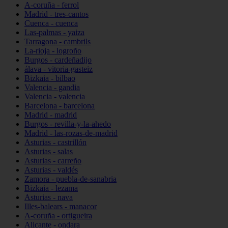
A-coruña - ferrol
Madrid - tres-cantos
Cuenca - cuenca
Las-palmas - yaiza
Tarragona - cambrils
La-rioja - logroño
Burgos - cardeñadijo
álava - vitoria-gasteiz
Bizkaia - bilbao
Valencia - gandia
Valencia - valencia
Barcelona - barcelona
Madrid - madrid
Burgos - revilla-y-la-ahedo
Madrid - las-rozas-de-madrid
Asturias - castrillón
Asturias - salas
Asturias - carreño
Asturias - valdés
Zamora - puebla-de-sanabria
Bizkaia - lezama
Asturias - nava
Illes-balears - manacor
A-coruña - ortigueira
Alicante - ondara