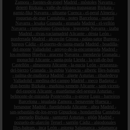
Zamora - fuentes-de-ropel
Madrid - móstoles
Navarra -
deierri
Bizkaia - valle-de-trápaga-trapagaran
Bizkaia -
gamiz-fika
Navarra - ultzama
Cuenca - el-peral
Almería -
roquetas-de-mar
Cantabria - potes
Barcelona - mataró
Navarra - lesaka
Granada - granada
Madrid - el-vellón
Navarra - cintruénigo
Gipuzkoa - legorreta
Navarra - izaba
Madrid - rivas-vaciamadrid
Alicante - dénia
León -
ponferrada
Madrid - alcorcón
Girona - palau-sator
Burgos -
burgos
Cádiz - el-puerto-de-santa-maría
Madrid - boadilla-
del-monte
Valladolid - arroyo-de-la-encomienda
Madrid -
los-molinos
Huelva - aracena
Navarra - mendavia
Granada -
monachil
Alicante - santa-pola
Lleida - la-vall-de-boí
Castellón - almassora
Alicante - la-nucia
León - priaranza-
del-bierzo
Granada - la-zubia
Valencia - alberic
Illes-balears
- palma-de-mallorca
Madrid - algete
Asturias - ribadedeva
Valladolid - medina-del-campo
Madrid - meco
Badajoz -
don-benito
Bizkaia - markina-xemein
Alicante - sant-vicent-
del-raspeig
Alicante - guardamar-del-segura
Asturias -
belmonte-de-miranda
Pontevedra - o-grove
Lugo - barreiros
Barcelona - igualada
Zamora - benavente
Huesca -
benasque
Madrid - fuenlabrada
Alicante - altea
Madrid -
san-sebastián-de-los-reyes
Gipuzkoa - hondarribia
Cantabria
- meruelo
Bizkaia - santurtzi
Asturias - gijón
Madrid -
pozuelo-de-alarcón
Teruel - sarrión
Cádiz - algodonales
Illes-balears - inca
León - astorga
Salamanca - salamanca