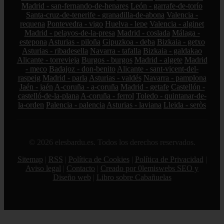
Madrid - san-fernando-de-henares
León - garrafe-de-torío
Santa-cruz-de-tenerife - granadilla-de-abona
Valencia -
requena
Pontevedra - vigo
Huelva - lepe
Valencia - alginet
Madrid - pelayos-de-la-presa
Madrid - coslada
Málaga -
estepona
Asturias - piloña
Gipuzkoa - deba
Bizkaia - getxo
Asturias - ribadesella
Navarra - tafalla
Bizkaia - galdakao
Alicante - torrevieja
Burgos - burgos
Madrid - algete
Madrid
- meco
Badajoz - don-benito
Alicante - sant-vicent-del-
raspeig
Madrid - parla
Asturias - valdés
Navarra - pamplona
Jaén - jaén
A-coruña - a-coruña
Madrid - getafe
Castellón -
castelló-de-la-plana
A-coruña - ferrol
Toledo - quintanar-de-
la-orden
Palencia - palencia
Asturias - laviana
Lleida - seròs
© 2026 elesbardu.es. Todos los derechos reservados.
Sitemap
|
RSS
|
Política de Cookies
|
Política de Privacidad
|
Aviso legal
|
Contacto
|
Creado por 0lemiswebs SEO y
Diseño web
|
Libro sobre Cabañuelas