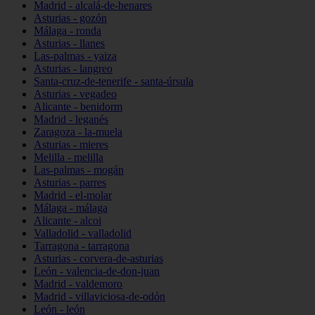
Madrid - alcalá-de-henares
Asturias - gozón
Málaga - ronda
Asturias - llanes
Las-palmas - yaiza
Asturias - langreo
Santa-cruz-de-tenerife - santa-úrsula
Asturias - vegadeo
Alicante - benidorm
Madrid - leganés
Zaragoza - la-muela
Asturias - mieres
Melilla - melilla
Las-palmas - mogán
Asturias - parres
Madrid - el-molar
Málaga - málaga
Alicante - alcoi
Valladolid - valladolid
Tarragona - tarragona
Asturias - corvera-de-asturias
León - valencia-de-don-juan
Madrid - valdemoro
Madrid - villaviciosa-de-odón
León - león