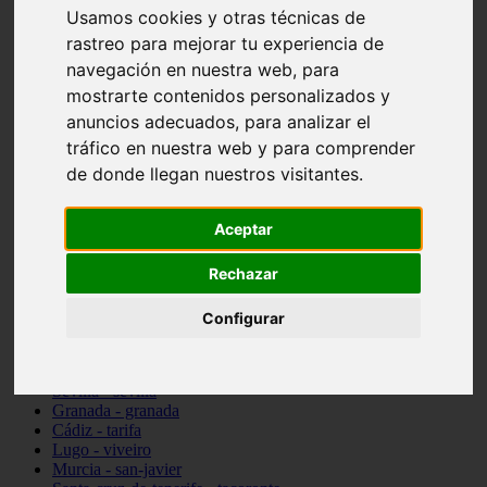
Usamos cookies y otras técnicas de
vocabulario de cocina
Madrid - pozuelo-de-alarcón
rastreo para mejorar tu experiencia de
Teruel - sarrión
navegación en nuestra web, para
Cádiz - algodonales
mostrarte contenidos personalizados y
Illes-balears - inca
Madrid - madrid
anuncios adecuados, para analizar el
Málaga - torremolinos
tráfico en nuestra web y para comprender
Asturias - oviedo
de donde llegan nuestros visitantes.
Cádiz - el-puerto-de-santa-maría
Asturias - aller
Toledo - illescas
Aceptar
álava - vitoria-gasteiz
Málaga - marbella
Rechazar
Zaragoza - zaragoza
Barcelona - barcelona
Valencia - valencia
Configurar
Pontevedra - lalín
Toledo - seseña
Cantabria - val-de-san-vicente
Sevilla - sevilla
Granada - granada
Cádiz - tarifa
Lugo - viveiro
Murcia - san-javier