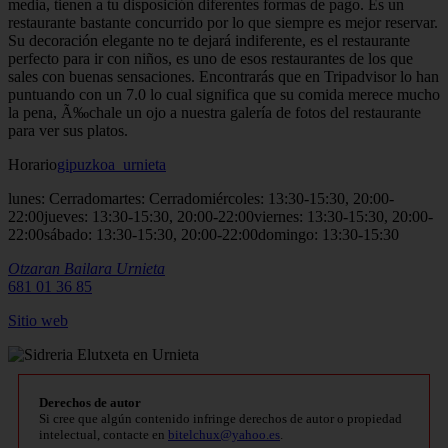
media, tienen a tu disposición diferentes formas de pago. Es un
restaurante bastante concurrido por lo que siempre es mejor reservar.
Su decoración elegante no te dejará indiferente, es el restaurante
perfecto para ir con niños, es uno de esos restaurantes de los que
sales con buenas sensaciones. Encontrarás que en Tripadvisor lo han
puntuando con un 7.0 lo cual significa que su comida merece mucho
la pena, Ã‰chale un ojo a nuestra galería de fotos del restaurante
para ver sus platos.
Horario
gipuzkoa_urnieta
lunes: Cerradomartes: Cerradomiércoles: 13:30-15:30, 20:00-
22:00jueves: 13:30-15:30, 20:00-22:00viernes: 13:30-15:30, 20:00-
22:00sábado: 13:30-15:30, 20:00-22:00domingo: 13:30-15:30
Otzaran Bailara
Urnieta
681 01 36 85
Sitio
web
Derechos de autor
Si cree que algún contenido infringe derechos de autor o propiedad
intelectual, contacte en
bitelchux@yahoo.es
.