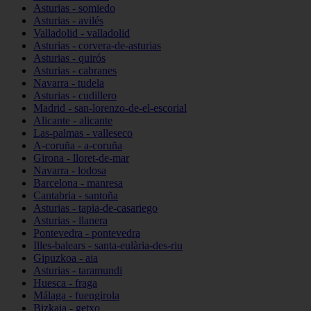
Asturias - somiedo
Asturias - avilés
Valladolid - valladolid
Asturias - corvera-de-asturias
Asturias - quirós
Asturias - cabranes
Navarra - tudela
Asturias - cudillero
Madrid - san-lorenzo-de-el-escorial
Alicante - alicante
Las-palmas - valleseco
A-coruña - a-coruña
Girona - lloret-de-mar
Navarra - lodosa
Barcelona - manresa
Cantabria - santoña
Asturias - tapia-de-casariego
Asturias - llanera
Pontevedra - pontevedra
Illes-balears - santa-eulària-des-riu
Gipuzkoa - aia
Asturias - taramundi
Huesca - fraga
Málaga - fuengirola
Bizkaia - getxo