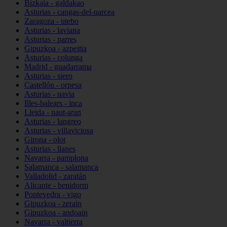
Bizkaia - galdakao
Asturias - cangas-del-narcea
Zaragoza - utebo
Asturias - laviana
Asturias - parres
Gipuzkoa - azpeitia
Asturias - colunga
Madrid - guadarrama
Asturias - siero
Castellón - orpesa
Asturias - navia
Illes-balears - inca
Lleida - naut-aran
Asturias - langreo
Asturias - villaviciosa
Girona - olot
Asturias - llanes
Navarra - pamplona
Salamanca - salamanca
Valladolid - zaratán
Alicante - benidorm
Pontevedra - vigo
Gipuzkoa - zerain
Gipuzkoa - andoain
Navarra - valtierra