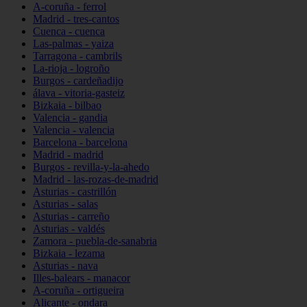
A-coruña - ferrol
Madrid - tres-cantos
Cuenca - cuenca
Las-palmas - yaiza
Tarragona - cambrils
La-rioja - logroño
Burgos - cardeñadijo
álava - vitoria-gasteiz
Bizkaia - bilbao
Valencia - gandia
Valencia - valencia
Barcelona - barcelona
Madrid - madrid
Burgos - revilla-y-la-ahedo
Madrid - las-rozas-de-madrid
Asturias - castrillón
Asturias - salas
Asturias - carreño
Asturias - valdés
Zamora - puebla-de-sanabria
Bizkaia - lezama
Asturias - nava
Illes-balears - manacor
A-coruña - ortigueira
Alicante - ondara