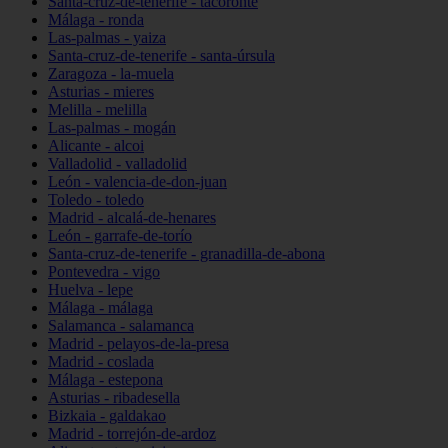
Santa-cruz-de-tenerife - tacoronte
Málaga - ronda
Las-palmas - yaiza
Santa-cruz-de-tenerife - santa-úrsula
Zaragoza - la-muela
Asturias - mieres
Melilla - melilla
Las-palmas - mogán
Alicante - alcoi
Valladolid - valladolid
León - valencia-de-don-juan
Toledo - toledo
Madrid - alcalá-de-henares
León - garrafe-de-torío
Santa-cruz-de-tenerife - granadilla-de-abona
Pontevedra - vigo
Huelva - lepe
Málaga - málaga
Salamanca - salamanca
Madrid - pelayos-de-la-presa
Madrid - coslada
Málaga - estepona
Asturias - ribadesella
Bizkaia - galdakao
Madrid - torrejón-de-ardoz