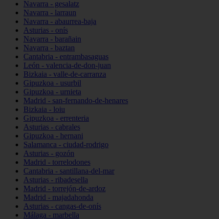
Navarra - gesalatz
Navarra - larraun
Navarra - abaurrea-baja
Asturias - onís
Navarra - barañain
Navarra - baztan
Cantabria - entrambasaguas
León - valencia-de-don-juan
Bizkaia - valle-de-carranza
Gipuzkoa - usurbil
Gipuzkoa - urnieta
Madrid - san-fernando-de-henares
Bizkaia - loiu
Gipuzkoa - errenteria
Asturias - cabrales
Gipuzkoa - hernani
Salamanca - ciudad-rodrigo
Asturias - gozón
Madrid - torrelodones
Cantabria - santillana-del-mar
Asturias - ribadesella
Madrid - torrejón-de-ardoz
Madrid - majadahonda
Asturias - cangas-de-onís
Málaga - marbella