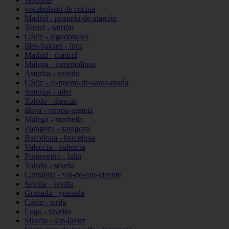
vocabulario de cocina
Madrid - pozuelo-de-alarcón
Teruel - sarrión
Cádiz - algodonales
Illes-balears - inca
Madrid - madrid
Málaga - torremolinos
Asturias - oviedo
Cádiz - el-puerto-de-santa-maría
Asturias - aller
Toledo - illescas
álava - vitoria-gasteiz
Málaga - marbella
Zaragoza - zaragoza
Barcelona - barcelona
Valencia - valencia
Pontevedra - lalín
Toledo - seseña
Cantabria - val-de-san-vicente
Sevilla - sevilla
Granada - granada
Cádiz - tarifa
Lugo - viveiro
Murcia - san-javier