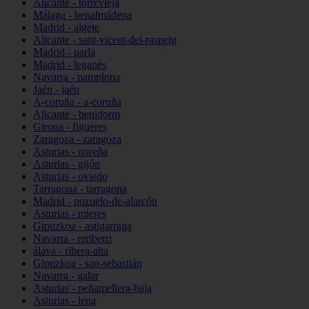
Alicante - torrevieja
Málaga - benalmádena
Madrid - algete
Alicante - sant-vicent-del-raspeig
Madrid - parla
Madrid - leganés
Navarra - pamplona
Jaén - jaén
A-coruña - a-coruña
Alicante - benidorm
Girona - figueres
Zaragoza - zaragoza
Asturias - noreña
Asturias - gijón
Asturias - oviedo
Tarragona - tarragona
Madrid - pozuelo-de-alarcón
Asturias - mieres
Gipuzkoa - astigarraga
Navarra - erriberri
álava - ribera-alta
Gipuzkoa - san-sebastián
Navarra - galar
Asturias - peñamellera-baja
Asturias - lena