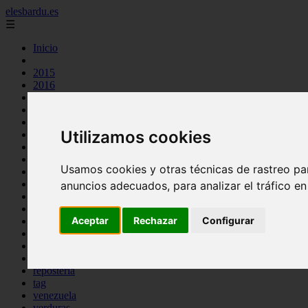
elesbardu.es
☰
Inicio
2015
2016
argentina
arroz
aves
Utilizamos cookies
carnes
cocina casera
comidas
Usamos cookies y otras técnicas de rastreo pa
espana
huevos
anuncios adecuados, para analizar el tráfico e
mariscos
otros
Aceptar
Rechazar
Configurar
pasta
pescado
postres
producto
reposteria
tag
venezuela
verduras