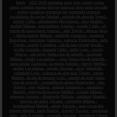
Inicio
2015
2016
argentina
arroz
aves
carnes
cocina
casera
comidas
espana
huevos
mariscos
otros
pasta
pescado
postres
producto
reposteria
tag
venezuela
verduras
vocabulario de cocina
Madrid - pozuelo-de-alarcón
Teruel -
sarrión
Cádiz - algodonales
Illes-balears - inca
Madrid -
madrid
Málaga - torremolinos
Asturias - oviedo
Cádiz - el-
puerto-de-santa-maría
Asturias - aller
Toledo - illescas
álava
- vitoria-gasteiz
Málaga - marbella
Zaragoza - zaragoza
Barcelona - barcelona
Valencia - valencia
Pontevedra - lalín
Toledo - seseña
Cantabria - val-de-san-vicente
Sevilla -
sevilla
Granada - granada
Cádiz - tarifa
Lugo - viveiro
Murcia - san-javier
Santa-cruz-de-tenerife - tacoronte
Málaga - ronda
Las-palmas - yaiza
Santa-cruz-de-tenerife -
santa-úrsula
Zaragoza - la-muela
Asturias - mieres
Melilla -
melilla
Las-palmas - mogán
Alicante - alcoi
Valladolid -
valladolid
León - valencia-de-don-juan
Toledo - toledo
Madrid - alcalá-de-henares
León - garrafe-de-torío
Santa-
cruz-de-tenerife - granadilla-de-abona
Pontevedra - vigo
Huelva - lepe
Málaga - málaga
Salamanca - salamanca
Madrid - pelayos-de-la-presa
Madrid - coslada
Málaga -
estepona
Asturias - ribadesella
Bizkaia - galdakao
Madrid -
torrejón-de-ardoz
Alicante - torrevieja
Málaga -
benalmádena
Madrid - algete
Alicante - sant-vicent-del-
raspeig
Madrid - parla
Madrid - leganés
Navarra - pamplona
Jaén - jaén
A-coruña - a-coruña
Alicante - benidorm
Girona