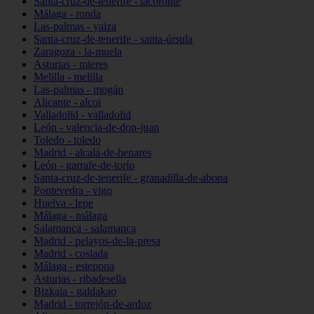
Santa-cruz-de-tenerife - tacoronte
Málaga - ronda
Las-palmas - yaiza
Santa-cruz-de-tenerife - santa-úrsula
Zaragoza - la-muela
Asturias - mieres
Melilla - melilla
Las-palmas - mogán
Alicante - alcoi
Valladolid - valladolid
León - valencia-de-don-juan
Toledo - toledo
Madrid - alcalá-de-henares
León - garrafe-de-torío
Santa-cruz-de-tenerife - granadilla-de-abona
Pontevedra - vigo
Huelva - lepe
Málaga - málaga
Salamanca - salamanca
Madrid - pelayos-de-la-presa
Madrid - coslada
Málaga - estepona
Asturias - ribadesella
Bizkaia - galdakao
Madrid - torrejón-de-ardoz