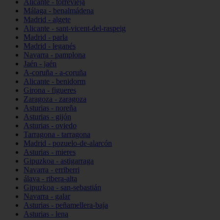
Alicante - torrevieja
Málaga - benalmádena
Madrid - algete
Alicante - sant-vicent-del-raspeig
Madrid - parla
Madrid - leganés
Navarra - pamplona
Jaén - jaén
A-coruña - a-coruña
Alicante - benidorm
Girona - figueres
Zaragoza - zaragoza
Asturias - noreña
Asturias - gijón
Asturias - oviedo
Tarragona - tarragona
Madrid - pozuelo-de-alarcón
Asturias - mieres
Gipuzkoa - astigarraga
Navarra - erriberri
álava - ribera-alta
Gipuzkoa - san-sebastián
Navarra - galar
Asturias - peñamellera-baja
Asturias - lena