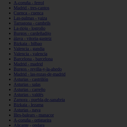
A-coruña - ferrol
Madrid - tres-cantos
Cuenca - cuenca
Las-palmas - yaiza
Tarragona - cambrils
La-rioja - logroño
Burgos - cardeñadijo
álava - vitoria-gasteiz
Bizkaia - bilbao
Valencia - gandia
Valencia - valencia
Barcelona - barcelona
Madrid - madrid
Burgos - revilla-y-la-ahedo
Madrid - las-rozas-de-madrid
Asturias - castrillón
Asturias - salas
Asturias - carreño
Asturias - valdés
Zamora - puebla-de-sanabria
Bizkaia - lezama
Asturias - nava
Illes-balears - manacor
A-coruña - ortigueira
Alicante - ondara