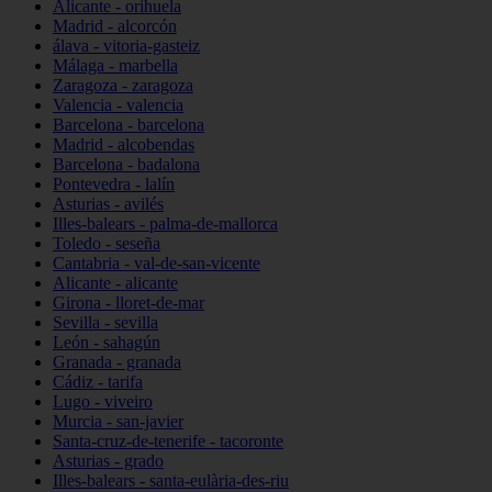
Alicante - orihuela
Madrid - alcorcón
álava - vitoria-gasteiz
Málaga - marbella
Zaragoza - zaragoza
Valencia - valencia
Barcelona - barcelona
Madrid - alcobendas
Barcelona - badalona
Pontevedra - lalín
Asturias - avilés
Illes-balears - palma-de-mallorca
Toledo - seseña
Cantabria - val-de-san-vicente
Alicante - alicante
Girona - lloret-de-mar
Sevilla - sevilla
León - sahagún
Granada - granada
Cádiz - tarifa
Lugo - viveiro
Murcia - san-javier
Santa-cruz-de-tenerife - tacoronte
Asturias - grado
Illes-balears - santa-eulària-des-riu