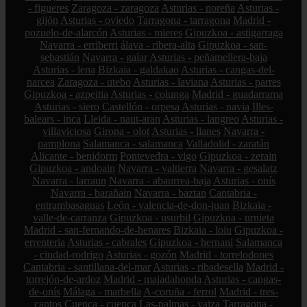
- figueres
Zaragoza - zaragoza
Asturias - noreña
Asturias -
gijón
Asturias - oviedo
Tarragona - tarragona
Madrid -
pozuelo-de-alarcón
Asturias - mieres
Gipuzkoa - astigarraga
Navarra - erriberri
álava - ribera-alta
Gipuzkoa - san-
sebastián
Navarra - galar
Asturias - peñamellera-baja
Asturias - lena
Bizkaia - galdakao
Asturias - cangas-del-
narcea
Zaragoza - utebo
Asturias - laviana
Asturias - parres
Gipuzkoa - azpeitia
Asturias - colunga
Madrid - guadarrama
Asturias - siero
Castellón - orpesa
Asturias - navia
Illes-
balears - inca
Lleida - naut-aran
Asturias - langreo
Asturias -
villaviciosa
Girona - olot
Asturias - llanes
Navarra -
pamplona
Salamanca - salamanca
Valladolid - zaratán
Alicante - benidorm
Pontevedra - vigo
Gipuzkoa - zerain
Gipuzkoa - andoain
Navarra - valtierra
Navarra - gesalatz
Navarra - larraun
Navarra - abaurrea-baja
Asturias - onís
Navarra - barañain
Navarra - baztan
Cantabria -
entrambasaguas
León - valencia-de-don-juan
Bizkaia -
valle-de-carranza
Gipuzkoa - usurbil
Gipuzkoa - urnieta
Madrid - san-fernando-de-henares
Bizkaia - loiu
Gipuzkoa -
errenteria
Asturias - cabrales
Gipuzkoa - hernani
Salamanca
- ciudad-rodrigo
Asturias - gozón
Madrid - torrelodones
Cantabria - santillana-del-mar
Asturias - ribadesella
Madrid -
torrejón-de-ardoz
Madrid - majadahonda
Asturias - cangas-
de-onís
Málaga - marbella
A-coruña - ferrol
Madrid - tres-
cantos
Cuenca - cuenca
Las-palmas - yaiza
Tarragona -