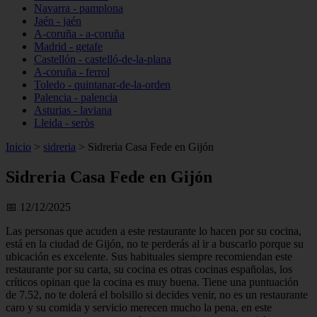
Navarra - pamplona
Jaén - jaén
A-coruña - a-coruña
Madrid - getafe
Castellón - castelló-de-la-plana
A-coruña - ferrol
Toledo - quintanar-de-la-orden
Palencia - palencia
Asturias - laviana
Lleida - seròs
Inicio
>
sidreria
>
Sidreria Casa Fede en Gijón
Sidreria Casa Fede en Gijón
📅 12/12/2025
Las personas que acuden a este restaurante lo hacen por su cocina,
está en la ciudad de Gijón, no te perderás al ir a buscarlo porque su
ubicación es excelente. Sus habituales siempre recomiendan este
restaurante por su carta, su cocina es otras cocinas españolas, los
críticos opinan que la cocina es muy buena. Tiene una puntuación
de 7.52, no te dolerá el bolsillo si decides venir, no es un restaurante
caro y su comida y servicio merecen mucho la pena, en este