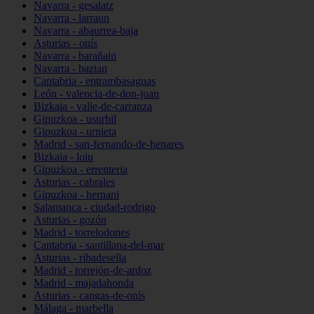
Navarra - gesalatz
Navarra - larraun
Navarra - abaurrea-baja
Asturias - onís
Navarra - barañain
Navarra - baztan
Cantabria - entrambasaguas
León - valencia-de-don-juan
Bizkaia - valle-de-carranza
Gipuzkoa - usurbil
Gipuzkoa - urnieta
Madrid - san-fernando-de-henares
Bizkaia - loiu
Gipuzkoa - errenteria
Asturias - cabrales
Gipuzkoa - hernani
Salamanca - ciudad-rodrigo
Asturias - gozón
Madrid - torrelodones
Cantabria - santillana-del-mar
Asturias - ribadesella
Madrid - torrejón-de-ardoz
Madrid - majadahonda
Asturias - cangas-de-onís
Málaga - marbella