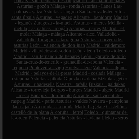
balears - santa-eulària-des-riu
Madrid - alcalá-de-henares
Asturias - gozón
Málaga - ronda
Asturias - llanes
Las-
palmas - yaiza
Asturias - langreo
Santa-cruz-de-tenerife -
santa-úrsula
Asturias - vegadeo
Alicante - benidorm
Madrid
- leganés
Zaragoza - la-muela
Asturias - mieres
Melilla -
melilla
Las-palmas - mogán
Asturias - parres
Madrid - el-
molar
Málaga - málaga
Alicante - alcoi
Valladolid -
valladolid
Tarragona - tarragona
Asturias - corvera-de-
asturias
León - valencia-de-don-juan
Madrid - valdemoro
Madrid - villaviciosa-de-odón
León - león
Toledo - toledo
Madrid - san-fernando-de-henares
León - garrafe-de-torío
Santa-cruz-de-tenerife - granadilla-de-abona
Valencia -
requena
Pontevedra - vigo
Huelva - lepe
Valencia - alginet
Madrid - pelayos-de-la-presa
Madrid - coslada
Málaga -
estepona
Asturias - piloña
Gipuzkoa - deba
Bizkaia - getxo
Asturias - ribadesella
Navarra - tafalla
Bizkaia - galdakao
Alicante - torrevieja
Burgos - burgos
Madrid - algete
Madrid
- meco
Badajoz - don-benito
Alicante - sant-vicent-del-
raspeig
Madrid - parla
Asturias - valdés
Navarra - pamplona
Jaén - jaén
A-coruña - a-coruña
Madrid - getafe
Castellón -
castelló-de-la-plana
A-coruña - ferrol
Toledo - quintanar-de-
la-orden
Palencia - palencia
Asturias - laviana
Lleida - seròs