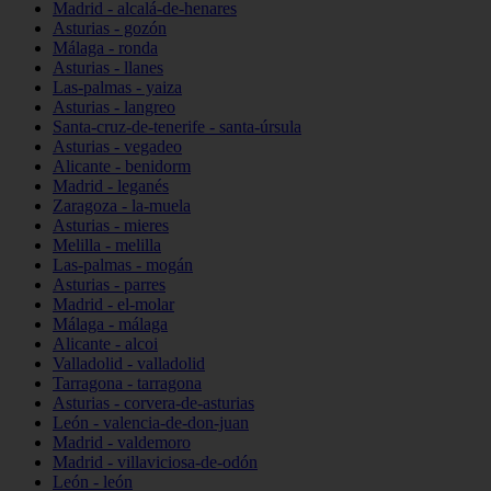
Madrid - alcalá-de-henares
Asturias - gozón
Málaga - ronda
Asturias - llanes
Las-palmas - yaiza
Asturias - langreo
Santa-cruz-de-tenerife - santa-úrsula
Asturias - vegadeo
Alicante - benidorm
Madrid - leganés
Zaragoza - la-muela
Asturias - mieres
Melilla - melilla
Las-palmas - mogán
Asturias - parres
Madrid - el-molar
Málaga - málaga
Alicante - alcoi
Valladolid - valladolid
Tarragona - tarragona
Asturias - corvera-de-asturias
León - valencia-de-don-juan
Madrid - valdemoro
Madrid - villaviciosa-de-odón
León - león