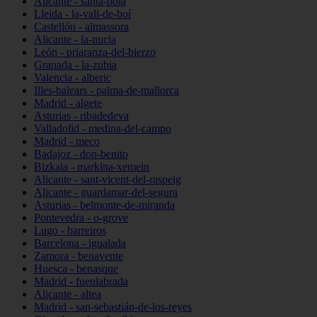
Alicante - santa-pola
Lleida - la-vall-de-boí
Castellón - almassora
Alicante - la-nucia
León - priaranza-del-bierzo
Granada - la-zubia
Valencia - alberic
Illes-balears - palma-de-mallorca
Madrid - algete
Asturias - ribadedeva
Valladolid - medina-del-campo
Madrid - meco
Badajoz - don-benito
Bizkaia - markina-xemein
Alicante - sant-vicent-del-raspeig
Alicante - guardamar-del-segura
Asturias - belmonte-de-miranda
Pontevedra - o-grove
Lugo - barreiros
Barcelona - igualada
Zamora - benavente
Huesca - benasque
Madrid - fuenlabrada
Alicante - altea
Madrid - san-sebastián-de-los-reyes