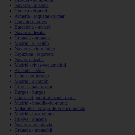
Navarra - ultzama
Cuenca - el-peral
Almería - roquetas-de-mar
Cantabria - potes
Barcelona - mataró
Navarra - lesaka
Granada - granada
Madrid - el-vellón
Navarra - cintruénigo
Gipuzkoa - legorreta
Navarra - izaba
Madrid - rivas-vaciamadrid
Alicante - dénia
León - ponferrada
Madrid - alcorcón
Girona - palau-sator
Burgos - burgos
Cádiz - el-puerto-de-santa-maría
Madrid - boadilla-del-monte
Valladolid - arroyo-de-la-encomienda
Madrid - los-molinos
Huelva - aracena
Navarra - mendavia
Granada - monachil