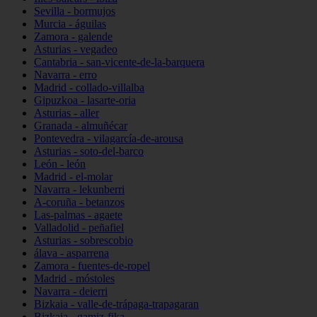
Sevilla - bormujos
Murcia - águilas
Zamora - galende
Asturias - vegadeo
Cantabria - san-vicente-de-la-barquera
Navarra - erro
Madrid - collado-villalba
Gipuzkoa - lasarte-oria
Asturias - aller
Granada - almuñécar
Pontevedra - vilagarcía-de-arousa
Asturias - soto-del-barco
León - león
Madrid - el-molar
Navarra - lekunberri
A-coruña - betanzos
Las-palmas - agaete
Valladolid - peñafiel
Asturias - sobrescobio
álava - asparrena
Zamora - fuentes-de-ropel
Madrid - móstoles
Navarra - deierri
Bizkaia - valle-de-trápaga-trapagaran
Bizkaia - gamiz-fika