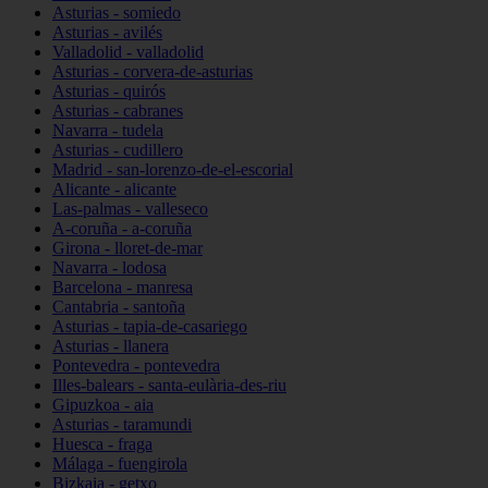
Asturias - somiedo
Asturias - avilés
Valladolid - valladolid
Asturias - corvera-de-asturias
Asturias - quirós
Asturias - cabranes
Navarra - tudela
Asturias - cudillero
Madrid - san-lorenzo-de-el-escorial
Alicante - alicante
Las-palmas - valleseco
A-coruña - a-coruña
Girona - lloret-de-mar
Navarra - lodosa
Barcelona - manresa
Cantabria - santoña
Asturias - tapia-de-casariego
Asturias - llanera
Pontevedra - pontevedra
Illes-balears - santa-eulària-des-riu
Gipuzkoa - aia
Asturias - taramundi
Huesca - fraga
Málaga - fuengirola
Bizkaia - getxo