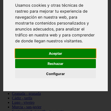
vocabulario de cocina
Usamos cookies y otras técnicas de
Madrid - pozuelo-de-alarcón
rastreo para mejorar tu experiencia de
Teruel - sarrión
navegación en nuestra web, para
Cádiz - algodonales
Illes-balears - inca
mostrarte contenidos personalizados y
Madrid - madrid
anuncios adecuados, para analizar el
Málaga - torremolinos
tráfico en nuestra web y para comprender
Asturias - oviedo
Cádiz - el-puerto-de-santa-maría
de donde llegan nuestros visitantes.
Asturias - aller
Toledo - illescas
Aceptar
álava - vitoria-gasteiz
Málaga - marbella
Zaragoza - zaragoza
Rechazar
Barcelona - barcelona
Valencia - valencia
Configurar
Pontevedra - lalín
Toledo - seseña
Cantabria - val-de-san-vicente
Sevilla - sevilla
Granada - granada
Cádiz - tarifa
Lugo - viveiro
Murcia - san-javier