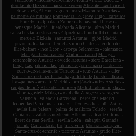
don-benito
Bizkaia - markina-xemein
Alicante - sant-vicent-
del-raspeig
Alicante - guardamar-del-segura
Asturias -
belmonte-de-miranda
Pontevedra - o-grove
Lugo - barreiros
Barcelona - igualada
Zamora - benavente
Huesca -
benasque
Madrid - fuenlabrada
Alicante - altea
Madrid -
san-sebastián-de-los-reyes
Gipuzkoa - hondarribia
Cantabria
- meruelo
Bizkaia - santurtzi
Asturias - gijón
Madrid -
pozuelo-de-alarcón
Teruel - sarrión
Cádiz - algodonales
Illes-balears - inca
León - astorga
Salamanca - salamanca
Málaga - benalmádena
Madrid - madrid
Málaga -
torremolinos
Asturias - oviedo
Asturias - siero
Barcelona -
berga
Las-palmas - las-palmas-de-gran-canaria
Cádiz - el-
puerto-de-santa-maría
Tarragona - reus
Asturias - aller
Santa-cruz-de-tenerife - santiago-del-teide
Toledo - illescas
Las-palmas - arrecife
Madrid - torrejón-de-ardoz
Asturias -
cangas-de-onís
Alicante - orihuela
Madrid - alcorcón
álava -
vitoria-gasteiz
Málaga - marbella
Zaragoza - zaragoza
Valencia - valencia
Barcelona - barcelona
Madrid -
alcobendas
Barcelona - badalona
Pontevedra - lalín
Asturias
- avilés
Illes-balears - palma-de-mallorca
Toledo - seseña
Cantabria - val-de-san-vicente
Alicante - alicante
Girona -
lloret-de-mar
Sevilla - sevilla
León - sahagún
Granada -
granada
Cádiz - tarifa
Lugo - viveiro
Murcia - san-javier
Santa-cruz-de-tenerife - tacoronte
Asturias - grado
Illes-