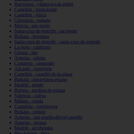
Barcelona - vilanova-i-la-geltrú
Castellón - benicàssim
Castellón - jérica
Gipuzkoa - zumaia
Murcia - san-javier
Santa-cruz-de-tenerife - tacoronte
Bizkaia - berriatua
Santa-cruz-de-tenerife - santa-cruz-de-tenerife
La-rioja - calahorra
Girona - das
Asturias - piloña
Cantabria - santander
Alicante - torrevieja
Castellón - castelló-de-la-plana
Bizkaia - amorebieta-etxano
Madrid - getafe
Burgos - medina-de-pomar
Valencia - xàtiva
Málaga - ronda
Cantabria - torrelavega
Bizkaia - urduliz
Asturias - san-martín-del-rey-aurelio
Asturias - proaza
Madrid - alcobendas
Illes-balears - ibiza