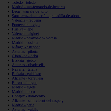
Toledo - toledo
Madrid - san-fernando-de-henares
León - garrafe-de-torío
Santa-cruz-de-tenerife - granadilla-de-abona
Valencia - requena
Pontevedra - vigo
Huelva - lepe
Valencia - alginet
Madrid - pelayos-de-la-presa
Madrid - coslada
Málaga - estepona
Asturias - piloña
Gipuzkoa - deba
Bizkaia - getxo
Asturias - ribadesella
Navarra - tafalla
Bizkaia - galdakao
Alicante - torrevieja
Burgos - burgos
Madrid - algete
Madrid - meco
Badajoz - don-benito
Alicante - sant-vicent-del-raspeig
Madrid - parla
Asturias - valdés