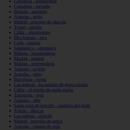
Gipuzkoa - hondarribia
Cantabria - meruelo
Bizkaia - santurtzi
Asturias - gijón
Madrid - pozuelo-de-alarcón
Teruel - sarrión
Cádiz - algodonales
Illes-balears - inca
León - astorga
Salamanca - salamanca
Málaga - benalmádena
Madrid - madrid
Málaga - torremolinos
Asturias - oviedo
Asturias - siero
Barcelona - berga
Las-palmas - las-palmas-de-gran-canaria
Cádiz - el-puerto-de-santa-maría
Tarragona - reus
Asturias - aller
Santa-cruz-de-tenerife - santiago-del-teide
Toledo - illescas
Las-palmas - arrecife
Madrid - torrejón-de-ardoz
Asturias - cangas-de-onís