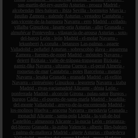
san-martín-del-rey-aurelio
Asturias - proaza
Madrid -
alcobendas
Illes-balears - ibiza
Sevilla - bormujos
Murcia -
águilas
Zamora - galende
Asturias - vegadeo
Cantabria -
san-vicente-de-la-barquera
Navarra - erro
Madrid - collado-
villalba
Gipuzkoa - lasarte-oria
Asturias - aller
Granada -
almuñécar
Pontevedra - vilagarcía-de-arousa
Asturias - soto-
del-barco
León - león
Madrid - el-molar
Navarra -
lekunberri
A-coruña - betanzos
Las-palmas - agaete
Valladolid - peñafiel
Asturias - sobrescobio
álava - asparrena
Zamora - fuentes-de-ropel
Madrid - móstoles
Navarra -
deierri
Bizkaia - valle-de-trápaga-trapagaran
Bizkaia -
gamiz-fika
Navarra - ultzama
Cuenca - el-peral
Almería -
roquetas-de-mar
Cantabria - potes
Barcelona - mataró
Navarra - lesaka
Granada - granada
Madrid - el-vellón
Navarra - cintruénigo
Gipuzkoa - legorreta
Navarra - izaba
Madrid - rivas-vaciamadrid
Alicante - dénia
León -
ponferrada
Madrid - alcorcón
Girona - palau-sator
Burgos -
burgos
Cádiz - el-puerto-de-santa-maría
Madrid - boadilla-
del-monte
Valladolid - arroyo-de-la-encomienda
Madrid -
los-molinos
Huelva - aracena
Navarra - mendavia
Granada -
monachil
Alicante - santa-pola
Lleida - la-vall-de-boí
Castellón - almassora
Alicante - la-nucia
León - priaranza-
del-bierzo
Granada - la-zubia
Valencia - alberic
Illes-balears
- palma-de-mallorca
Madrid - algete
Asturias - ribadedeva
Valladolid - medina-del-campo
Madrid - meco
Badajoz -