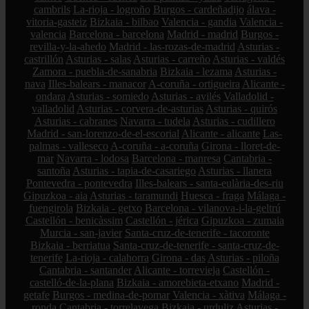
cambrils
La-rioja - logroño
Burgos - cardeñadijo
álava -
vitoria-gasteiz
Bizkaia - bilbao
Valencia - gandia
Valencia -
valencia
Barcelona - barcelona
Madrid - madrid
Burgos -
revilla-y-la-ahedo
Madrid - las-rozas-de-madrid
Asturias -
castrillón
Asturias - salas
Asturias - carreño
Asturias - valdés
Zamora - puebla-de-sanabria
Bizkaia - lezama
Asturias -
nava
Illes-balears - manacor
A-coruña - ortigueira
Alicante -
ondara
Asturias - somiedo
Asturias - avilés
Valladolid -
valladolid
Asturias - corvera-de-asturias
Asturias - quirós
Asturias - cabranes
Navarra - tudela
Asturias - cudillero
Madrid - san-lorenzo-de-el-escorial
Alicante - alicante
Las-
palmas - valleseco
A-coruña - a-coruña
Girona - lloret-de-
mar
Navarra - lodosa
Barcelona - manresa
Cantabria -
santoña
Asturias - tapia-de-casariego
Asturias - llanera
Pontevedra - pontevedra
Illes-balears - santa-eulària-des-riu
Gipuzkoa - aia
Asturias - taramundi
Huesca - fraga
Málaga -
fuengirola
Bizkaia - getxo
Barcelona - vilanova-i-la-geltrú
Castellón - benicàssim
Castellón - jérica
Gipuzkoa - zumaia
Murcia - san-javier
Santa-cruz-de-tenerife - tacoronte
Bizkaia - berriatua
Santa-cruz-de-tenerife - santa-cruz-de-
tenerife
La-rioja - calahorra
Girona - das
Asturias - piloña
Cantabria - santander
Alicante - torrevieja
Castellón -
castelló-de-la-plana
Bizkaia - amorebieta-etxano
Madrid -
getafe
Burgos - medina-de-pomar
Valencia - xàtiva
Málaga -
ronda
Cantabria - torrelavega
Bizkaia - urduliz
Asturias -