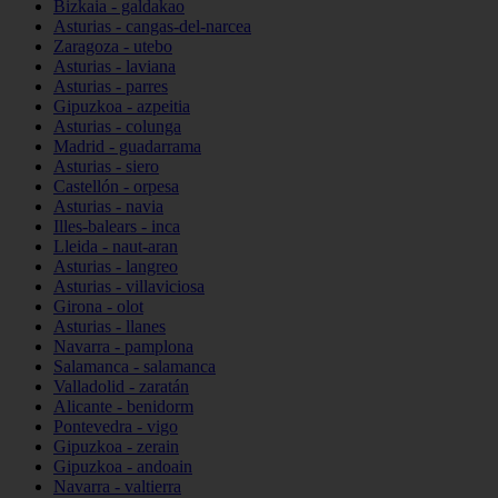
Bizkaia - galdakao
Asturias - cangas-del-narcea
Zaragoza - utebo
Asturias - laviana
Asturias - parres
Gipuzkoa - azpeitia
Asturias - colunga
Madrid - guadarrama
Asturias - siero
Castellón - orpesa
Asturias - navia
Illes-balears - inca
Lleida - naut-aran
Asturias - langreo
Asturias - villaviciosa
Girona - olot
Asturias - llanes
Navarra - pamplona
Salamanca - salamanca
Valladolid - zaratán
Alicante - benidorm
Pontevedra - vigo
Gipuzkoa - zerain
Gipuzkoa - andoain
Navarra - valtierra