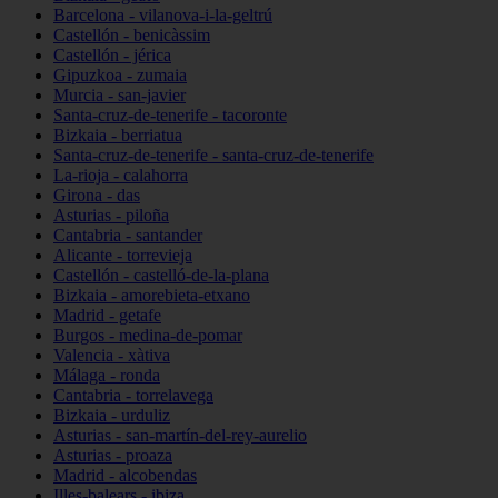
Barcelona - vilanova-i-la-geltrú
Castellón - benicàssim
Castellón - jérica
Gipuzkoa - zumaia
Murcia - san-javier
Santa-cruz-de-tenerife - tacoronte
Bizkaia - berriatua
Santa-cruz-de-tenerife - santa-cruz-de-tenerife
La-rioja - calahorra
Girona - das
Asturias - piloña
Cantabria - santander
Alicante - torrevieja
Castellón - castelló-de-la-plana
Bizkaia - amorebieta-etxano
Madrid - getafe
Burgos - medina-de-pomar
Valencia - xàtiva
Málaga - ronda
Cantabria - torrelavega
Bizkaia - urduliz
Asturias - san-martín-del-rey-aurelio
Asturias - proaza
Madrid - alcobendas
Illes-balears - ibiza