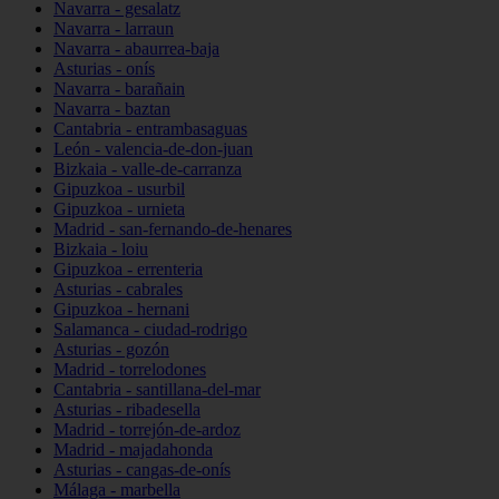
Navarra - gesalatz
Navarra - larraun
Navarra - abaurrea-baja
Asturias - onís
Navarra - barañain
Navarra - baztan
Cantabria - entrambasaguas
León - valencia-de-don-juan
Bizkaia - valle-de-carranza
Gipuzkoa - usurbil
Gipuzkoa - urnieta
Madrid - san-fernando-de-henares
Bizkaia - loiu
Gipuzkoa - errenteria
Asturias - cabrales
Gipuzkoa - hernani
Salamanca - ciudad-rodrigo
Asturias - gozón
Madrid - torrelodones
Cantabria - santillana-del-mar
Asturias - ribadesella
Madrid - torrejón-de-ardoz
Madrid - majadahonda
Asturias - cangas-de-onís
Málaga - marbella