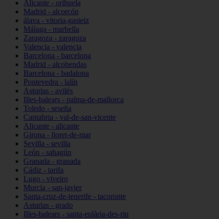
Alicante - orihuela
Madrid - alcorcón
álava - vitoria-gasteiz
Málaga - marbella
Zaragoza - zaragoza
Valencia - valencia
Barcelona - barcelona
Madrid - alcobendas
Barcelona - badalona
Pontevedra - lalín
Asturias - avilés
Illes-balears - palma-de-mallorca
Toledo - seseña
Cantabria - val-de-san-vicente
Alicante - alicante
Girona - lloret-de-mar
Sevilla - sevilla
León - sahagún
Granada - granada
Cádiz - tarifa
Lugo - viveiro
Murcia - san-javier
Santa-cruz-de-tenerife - tacoronte
Asturias - grado
Illes-balears - santa-eulària-des-riu