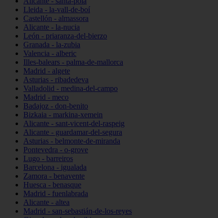
Alicante - santa-pola
Lleida - la-vall-de-boí
Castellón - almassora
Alicante - la-nucia
León - priaranza-del-bierzo
Granada - la-zubia
Valencia - alberic
Illes-balears - palma-de-mallorca
Madrid - algete
Asturias - ribadedeva
Valladolid - medina-del-campo
Madrid - meco
Badajoz - don-benito
Bizkaia - markina-xemein
Alicante - sant-vicent-del-raspeig
Alicante - guardamar-del-segura
Asturias - belmonte-de-miranda
Pontevedra - o-grove
Lugo - barreiros
Barcelona - igualada
Zamora - benavente
Huesca - benasque
Madrid - fuenlabrada
Alicante - altea
Madrid - san-sebastián-de-los-reyes