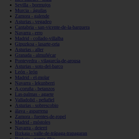
Sevilla - bormujos
Murcia - águilas
Zamora - galende
Asturias - vegadeo
Cantabria - san-vicente-de-la-barquera
Navarra - erro
Madrid - collado-villalba
Gipuzkoa - lasarte-oria
Asturias - aller
Granada - almuñécar
Pontevedra - vilagarcía-de-arousa
Asturias - soto-del-barco
León - león
Madrid - el-molar
Navarra - lekunberri
A-coruña - betanzos
Las-palmas - agaete
Valladolid - peñafiel
Asturias - sobrescobio
álava - asparrena
Zamora - fuentes-de-ropel
Madrid - móstoles
Navarra - deierri
Bizkaia - valle-de-trápaga-trapagaran
Bizkaia - gamiz-fika