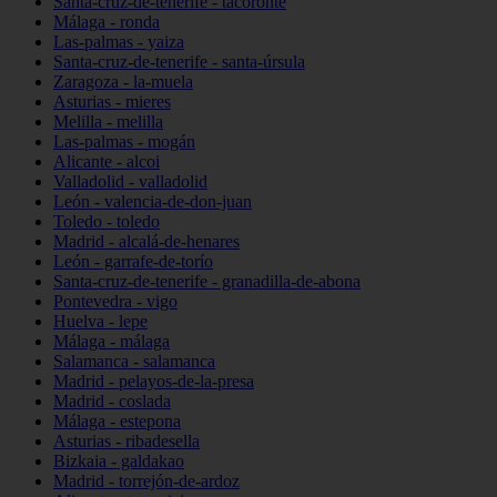
Santa-cruz-de-tenerife - tacoronte
Málaga - ronda
Las-palmas - yaiza
Santa-cruz-de-tenerife - santa-úrsula
Zaragoza - la-muela
Asturias - mieres
Melilla - melilla
Las-palmas - mogán
Alicante - alcoi
Valladolid - valladolid
León - valencia-de-don-juan
Toledo - toledo
Madrid - alcalá-de-henares
León - garrafe-de-torío
Santa-cruz-de-tenerife - granadilla-de-abona
Pontevedra - vigo
Huelva - lepe
Málaga - málaga
Salamanca - salamanca
Madrid - pelayos-de-la-presa
Madrid - coslada
Málaga - estepona
Asturias - ribadesella
Bizkaia - galdakao
Madrid - torrejón-de-ardoz