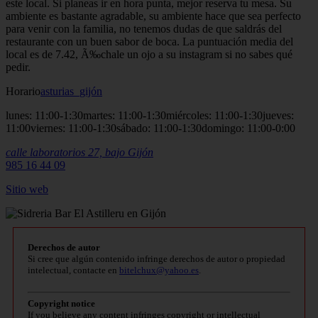
este local. Si planeas ir en hora punta, mejor reserva tu mesa. Su
ambiente es bastante agradable, su ambiente hace que sea perfecto
para venir con la familia, no tenemos dudas de que saldrás del
restaurante con un buen sabor de boca. La puntuación media del
local es de 7.42, Ã‰chale un ojo a su instagram si no sabes qué
pedir.
Horario
asturias_gijón
lunes: 11:00-1:30martes: 11:00-1:30miércoles: 11:00-1:30jueves:
11:00viernes: 11:00-1:30sábado: 11:00-1:30domingo: 11:00-0:00
calle laboratorios 27, bajo
Gijón
985 16 44 09
Sitio
web
Derechos de autor
Si cree que algún contenido infringe derechos de autor o propiedad
intelectual, contacte en
bitelchux@yahoo.es
.
Copyright notice
If you believe any content infringes copyright or intellectual