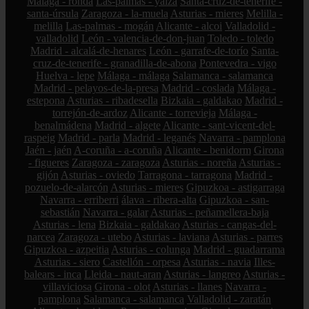
Málaga - ronda
Las-palmas - yaiza
Santa-cruz-de-tenerife -
santa-úrsula
Zaragoza - la-muela
Asturias - mieres
Melilla -
melilla
Las-palmas - mogán
Alicante - alcoi
Valladolid -
valladolid
León - valencia-de-don-juan
Toledo - toledo
Madrid - alcalá-de-henares
León - garrafe-de-torío
Santa-
cruz-de-tenerife - granadilla-de-abona
Pontevedra - vigo
Huelva - lepe
Málaga - málaga
Salamanca - salamanca
Madrid - pelayos-de-la-presa
Madrid - coslada
Málaga -
estepona
Asturias - ribadesella
Bizkaia - galdakao
Madrid -
torrejón-de-ardoz
Alicante - torrevieja
Málaga -
benalmádena
Madrid - algete
Alicante - sant-vicent-del-
raspeig
Madrid - parla
Madrid - leganés
Navarra - pamplona
Jaén - jaén
A-coruña - a-coruña
Alicante - benidorm
Girona
- figueres
Zaragoza - zaragoza
Asturias - noreña
Asturias -
gijón
Asturias - oviedo
Tarragona - tarragona
Madrid -
pozuelo-de-alarcón
Asturias - mieres
Gipuzkoa - astigarraga
Navarra - erriberri
álava - ribera-alta
Gipuzkoa - san-
sebastián
Navarra - galar
Asturias - peñamellera-baja
Asturias - lena
Bizkaia - galdakao
Asturias - cangas-del-
narcea
Zaragoza - utebo
Asturias - laviana
Asturias - parres
Gipuzkoa - azpeitia
Asturias - colunga
Madrid - guadarrama
Asturias - siero
Castellón - orpesa
Asturias - navia
Illes-
balears - inca
Lleida - naut-aran
Asturias - langreo
Asturias -
villaviciosa
Girona - olot
Asturias - llanes
Navarra -
pamplona
Salamanca - salamanca
Valladolid - zaratán