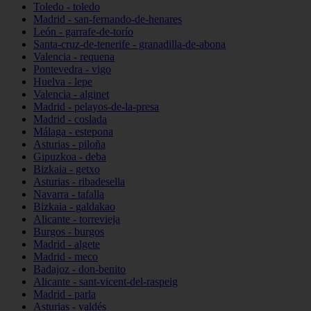
Toledo - toledo
Madrid - san-fernando-de-henares
León - garrafe-de-torío
Santa-cruz-de-tenerife - granadilla-de-abona
Valencia - requena
Pontevedra - vigo
Huelva - lepe
Valencia - alginet
Madrid - pelayos-de-la-presa
Madrid - coslada
Málaga - estepona
Asturias - piloña
Gipuzkoa - deba
Bizkaia - getxo
Asturias - ribadesella
Navarra - tafalla
Bizkaia - galdakao
Alicante - torrevieja
Burgos - burgos
Madrid - algete
Madrid - meco
Badajoz - don-benito
Alicante - sant-vicent-del-raspeig
Madrid - parla
Asturias - valdés