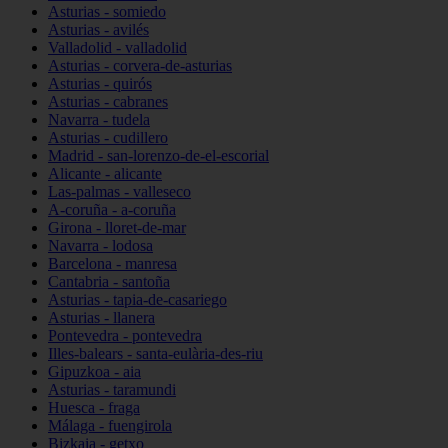
Asturias - somiedo
Asturias - avilés
Valladolid - valladolid
Asturias - corvera-de-asturias
Asturias - quirós
Asturias - cabranes
Navarra - tudela
Asturias - cudillero
Madrid - san-lorenzo-de-el-escorial
Alicante - alicante
Las-palmas - valleseco
A-coruña - a-coruña
Girona - lloret-de-mar
Navarra - lodosa
Barcelona - manresa
Cantabria - santoña
Asturias - tapia-de-casariego
Asturias - llanera
Pontevedra - pontevedra
Illes-balears - santa-eulària-des-riu
Gipuzkoa - aia
Asturias - taramundi
Huesca - fraga
Málaga - fuengirola
Bizkaia - getxo