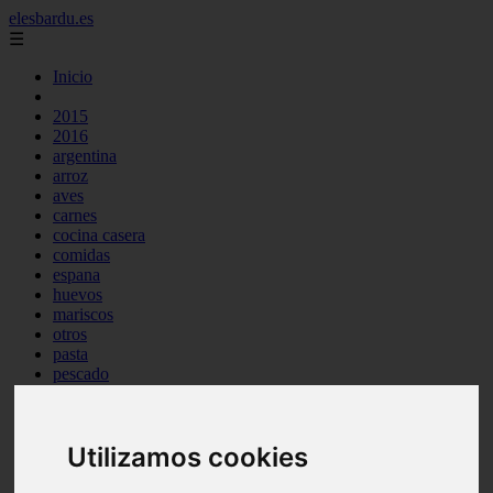
elesbardu.es
☰
Inicio
2015
2016
argentina
arroz
aves
carnes
cocina casera
comidas
espana
huevos
mariscos
otros
pasta
pescado
postres
producto
reposteria
Utilizamos cookies
tag
venezuela
verduras