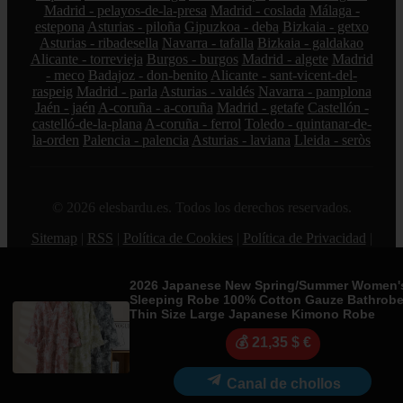
Madrid - pelayos-de-la-presa
Madrid - coslada
Málaga -
estepona
Asturias - piloña
Gipuzkoa - deba
Bizkaia - getxo
Asturias - ribadesella
Navarra - tafalla
Bizkaia - galdakao
Alicante - torrevieja
Burgos - burgos
Madrid - algete
Madrid
- meco
Badajoz - don-benito
Alicante - sant-vicent-del-
raspeig
Madrid - parla
Asturias - valdés
Navarra - pamplona
Jaén - jaén
A-coruña - a-coruña
Madrid - getafe
Castellón -
castelló-de-la-plana
A-coruña - ferrol
Toledo - quintanar-de-
la-orden
Palencia - palencia
Asturias - laviana
Lleida - seròs
© 2026 elesbardu.es. Todos los derechos reservados.
Sitemap
|
RSS
|
Política de Cookies
|
Política de Privacidad
|
Aviso legal
|
Contacto
|
Creado por 0lemiswebs SEO y
Diseño web
|
Libro sobre Cabañuelas
2026 Japanese New Spring/Summer Women'
Sleeping Robe 100% Cotton Gauze Bathrob
Thin Size Large Japanese Kimono Robe
💰 21,35 $ €
Canal de chollos