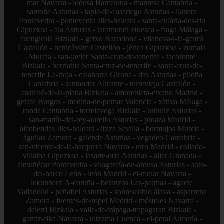
mar
Navarra - lodosa
Barcelona - manresa
Cantabria -
santoña
Asturias - tapia-de-casariego
Asturias - llanera
Pontevedra - pontevedra
Illes-balears - santa-eulària-des-riu
Gipuzkoa - aia
Asturias - taramundi
Huesca - fraga
Málaga -
fuengirola
Bizkaia - getxo
Barcelona - vilanova-i-la-geltrú
Castellón - benicàssim
Castellón - jérica
Gipuzkoa - zumaia
Murcia - san-javier
Santa-cruz-de-tenerife - tacoronte
Bizkaia - berriatua
Santa-cruz-de-tenerife - santa-cruz-de-
tenerife
La-rioja - calahorra
Girona - das
Asturias - piloña
Cantabria - santander
Alicante - torrevieja
Castellón -
castelló-de-la-plana
Bizkaia - amorebieta-etxano
Madrid -
getafe
Burgos - medina-de-pomar
Valencia - xàtiva
Málaga -
ronda
Cantabria - torrelavega
Bizkaia - urduliz
Asturias -
san-martín-del-rey-aurelio
Asturias - proaza
Madrid -
alcobendas
Illes-balears - ibiza
Sevilla - bormujos
Murcia -
águilas
Zamora - galende
Asturias - vegadeo
Cantabria -
san-vicente-de-la-barquera
Navarra - erro
Madrid - collado-
villalba
Gipuzkoa - lasarte-oria
Asturias - aller
Granada -
almuñécar
Pontevedra - vilagarcía-de-arousa
Asturias - soto-
del-barco
León - león
Madrid - el-molar
Navarra -
lekunberri
A-coruña - betanzos
Las-palmas - agaete
Valladolid - peñafiel
Asturias - sobrescobio
álava - asparrena
Zamora - fuentes-de-ropel
Madrid - móstoles
Navarra -
deierri
Bizkaia - valle-de-trápaga-trapagaran
Bizkaia -
gamiz-fika
Navarra - ultzama
Cuenca - el-peral
Almería -