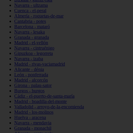
Navarra - ultzama
Cuenca - el-peral
Almería - roquetas-de-mar
Cantabria - potes
Barcelona - mataró
Navarra - lesaka
Granada - granada
Madrid - el-vellón
Navarra - cintruénigo
Gipuzkoa - legorreta
Navarra - izaba
Madrid - rivas-vaciamadrid
Alicante - dénia
León - ponferrada
Madrid - alcorcón
Girona - palau-sator
Burgos - burgos
Cádiz - el-puerto-de-santa-maría
Madrid - boadilla-del-monte
Valladolid - arroyo-de-la-encomienda
Madrid - los-molinos
Huelva - aracena
Navarra - mendavia
Granada - monachil