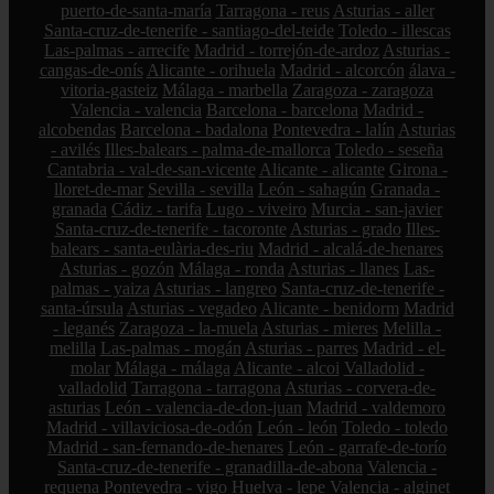
puerto-de-santa-maría
Tarragona - reus
Asturias - aller
Santa-cruz-de-tenerife - santiago-del-teide
Toledo - illescas
Las-palmas - arrecife
Madrid - torrejón-de-ardoz
Asturias -
cangas-de-onís
Alicante - orihuela
Madrid - alcorcón
álava -
vitoria-gasteiz
Málaga - marbella
Zaragoza - zaragoza
Valencia - valencia
Barcelona - barcelona
Madrid -
alcobendas
Barcelona - badalona
Pontevedra - lalín
Asturias
- avilés
Illes-balears - palma-de-mallorca
Toledo - seseña
Cantabria - val-de-san-vicente
Alicante - alicante
Girona -
lloret-de-mar
Sevilla - sevilla
León - sahagún
Granada -
granada
Cádiz - tarifa
Lugo - viveiro
Murcia - san-javier
Santa-cruz-de-tenerife - tacoronte
Asturias - grado
Illes-
balears - santa-eulària-des-riu
Madrid - alcalá-de-henares
Asturias - gozón
Málaga - ronda
Asturias - llanes
Las-
palmas - yaiza
Asturias - langreo
Santa-cruz-de-tenerife -
santa-úrsula
Asturias - vegadeo
Alicante - benidorm
Madrid
- leganés
Zaragoza - la-muela
Asturias - mieres
Melilla -
melilla
Las-palmas - mogán
Asturias - parres
Madrid - el-
molar
Málaga - málaga
Alicante - alcoi
Valladolid -
valladolid
Tarragona - tarragona
Asturias - corvera-de-
asturias
León - valencia-de-don-juan
Madrid - valdemoro
Madrid - villaviciosa-de-odón
León - león
Toledo - toledo
Madrid - san-fernando-de-henares
León - garrafe-de-torío
Santa-cruz-de-tenerife - granadilla-de-abona
Valencia -
requena
Pontevedra - vigo
Huelva - lepe
Valencia - alginet