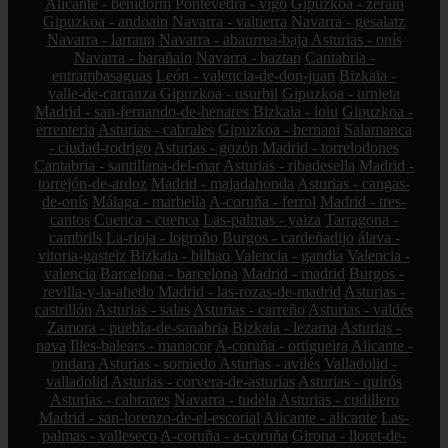
Alicante - benidorm
Pontevedra - vigo
Gipuzkoa - zerain
Gipuzkoa - andoain
Navarra - valtierra
Navarra - gesalatz
Navarra - larraun
Navarra - abaurrea-baja
Asturias - onís
Navarra - barañain
Navarra - baztan
Cantabria -
entrambasaguas
León - valencia-de-don-juan
Bizkaia -
valle-de-carranza
Gipuzkoa - usurbil
Gipuzkoa - urnieta
Madrid - san-fernando-de-henares
Bizkaia - loiu
Gipuzkoa -
errenteria
Asturias - cabrales
Gipuzkoa - hernani
Salamanca
- ciudad-rodrigo
Asturias - gozón
Madrid - torrelodones
Cantabria - santillana-del-mar
Asturias - ribadesella
Madrid -
torrejón-de-ardoz
Madrid - majadahonda
Asturias - cangas-
de-onís
Málaga - marbella
A-coruña - ferrol
Madrid - tres-
cantos
Cuenca - cuenca
Las-palmas - yaiza
Tarragona -
cambrils
La-rioja - logroño
Burgos - cardeñadijo
álava -
vitoria-gasteiz
Bizkaia - bilbao
Valencia - gandia
Valencia -
valencia
Barcelona - barcelona
Madrid - madrid
Burgos -
revilla-y-la-ahedo
Madrid - las-rozas-de-madrid
Asturias -
castrillón
Asturias - salas
Asturias - carreño
Asturias - valdés
Zamora - puebla-de-sanabria
Bizkaia - lezama
Asturias -
nava
Illes-balears - manacor
A-coruña - ortigueira
Alicante -
ondara
Asturias - somiedo
Asturias - avilés
Valladolid -
valladolid
Asturias - corvera-de-asturias
Asturias - quirós
Asturias - cabranes
Navarra - tudela
Asturias - cudillero
Madrid - san-lorenzo-de-el-escorial
Alicante - alicante
Las-
palmas - valleseco
A-coruña - a-coruña
Girona - lloret-de-