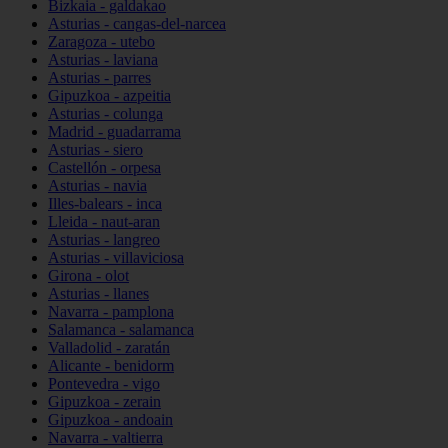
Bizkaia - galdakao
Asturias - cangas-del-narcea
Zaragoza - utebo
Asturias - laviana
Asturias - parres
Gipuzkoa - azpeitia
Asturias - colunga
Madrid - guadarrama
Asturias - siero
Castellón - orpesa
Asturias - navia
Illes-balears - inca
Lleida - naut-aran
Asturias - langreo
Asturias - villaviciosa
Girona - olot
Asturias - llanes
Navarra - pamplona
Salamanca - salamanca
Valladolid - zaratán
Alicante - benidorm
Pontevedra - vigo
Gipuzkoa - zerain
Gipuzkoa - andoain
Navarra - valtierra