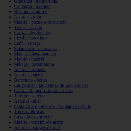
Gipuzkoa - hondarribia
Cantabria - meruelo
Bizkaia - santurtzi
Asturias - gijón
Madrid - pozuelo-de-alarcón
Teruel - sarrión
Cádiz - algodonales
Illes-balears - inca
León - astorga
Salamanca - salamanca
Málaga - benalmádena
Madrid - madrid
Málaga - torremolinos
Asturias - oviedo
Asturias - siero
Barcelona - berga
Las-palmas - las-palmas-de-gran-canaria
Cádiz - el-puerto-de-santa-maría
Tarragona - reus
Asturias - aller
Santa-cruz-de-tenerife - santiago-del-teide
Toledo - illescas
Las-palmas - arrecife
Madrid - torrejón-de-ardoz
Asturias - cangas-de-onís