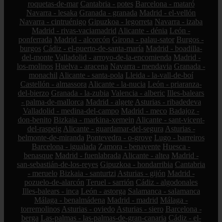
roquetas-de-mar
Cantabria - potes
Barcelona - mataró
Navarra - lesaka
Granada - granada
Madrid - el-vellón
Navarra - cintruénigo
Gipuzkoa - legorreta
Navarra - izaba
Madrid - rivas-vaciamadrid
Alicante - dénia
León -
ponferrada
Madrid - alcorcón
Girona - palau-sator
Burgos -
burgos
Cádiz - el-puerto-de-santa-maría
Madrid - boadilla-
del-monte
Valladolid - arroyo-de-la-encomienda
Madrid -
los-molinos
Huelva - aracena
Navarra - mendavia
Granada -
monachil
Alicante - santa-pola
Lleida - la-vall-de-boí
Castellón - almassora
Alicante - la-nucia
León - priaranza-
del-bierzo
Granada - la-zubia
Valencia - alberic
Illes-balears
- palma-de-mallorca
Madrid - algete
Asturias - ribadedeva
Valladolid - medina-del-campo
Madrid - meco
Badajoz -
don-benito
Bizkaia - markina-xemein
Alicante - sant-vicent-
del-raspeig
Alicante - guardamar-del-segura
Asturias -
belmonte-de-miranda
Pontevedra - o-grove
Lugo - barreiros
Barcelona - igualada
Zamora - benavente
Huesca -
benasque
Madrid - fuenlabrada
Alicante - altea
Madrid -
san-sebastián-de-los-reyes
Gipuzkoa - hondarribia
Cantabria
- meruelo
Bizkaia - santurtzi
Asturias - gijón
Madrid -
pozuelo-de-alarcón
Teruel - sarrión
Cádiz - algodonales
Illes-balears - inca
León - astorga
Salamanca - salamanca
Málaga - benalmádena
Madrid - madrid
Málaga -
torremolinos
Asturias - oviedo
Asturias - siero
Barcelona -
berga
Las-palmas - las-palmas-de-gran-canaria
Cádiz - el-