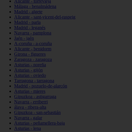
Alicante - torrevieja
Málaga - benalmádena
Madrid - algete
Alicante - sant-vicent-del-raspeig
Madrid - parla
Madrid - leganés
Navarra - pamplona
Jaén - jaén
A-coruña - a-coruña
Alicante - benidorm
Girona - figueres
Zaragoza - zaragoza
Asturias - noreña
Asturias - gijón
Asturias - oviedo
Tarragona - tarragona
Madrid - pozuelo-de-alarcón
Asturias - mieres
Gipuzkoa - astigarraga
Navarra - erriberri
álava - ribera-alta
Gipuzkoa - san-sebastián
Navarra - galar
Asturias - peñamellera-baja
Asturias - lena