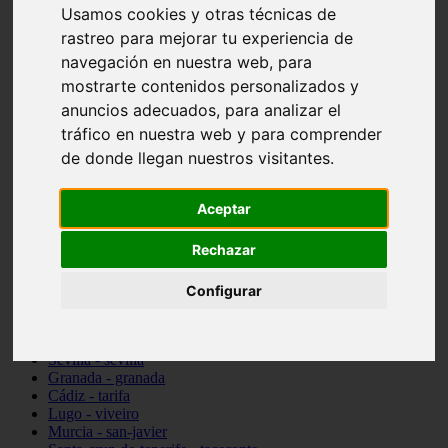
Usamos cookies y otras técnicas de
vocabulario de cocina
Madrid - pozuelo-de-alarcón
rastreo para mejorar tu experiencia de
Teruel - sarrión
navegación en nuestra web, para
Cádiz - algodonales
mostrarte contenidos personalizados y
Illes-balears - inca
Madrid - madrid
anuncios adecuados, para analizar el
Málaga - torremolinos
tráfico en nuestra web y para comprender
Asturias - oviedo
de donde llegan nuestros visitantes.
Cádiz - el-puerto-de-santa-maría
Asturias - aller
Toledo - illescas
Aceptar
álava - vitoria-gasteiz
Málaga - marbella
Rechazar
Zaragoza - zaragoza
Barcelona - barcelona
Valencia - valencia
Configurar
Pontevedra - lalín
Toledo - seseña
Cantabria - val-de-san-vicente
Sevilla - sevilla
Granada - granada
Cádiz - tarifa
Lugo - viveiro
Murcia - san-javier