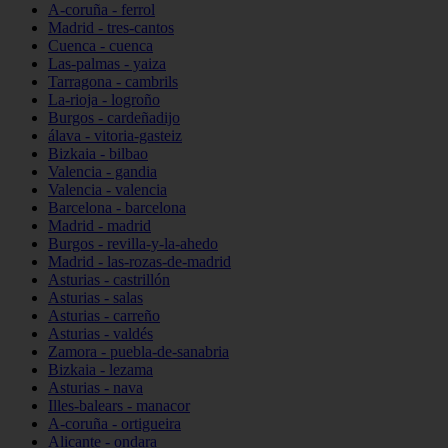
A-coruña - ferrol
Madrid - tres-cantos
Cuenca - cuenca
Las-palmas - yaiza
Tarragona - cambrils
La-rioja - logroño
Burgos - cardeñadijo
álava - vitoria-gasteiz
Bizkaia - bilbao
Valencia - gandia
Valencia - valencia
Barcelona - barcelona
Madrid - madrid
Burgos - revilla-y-la-ahedo
Madrid - las-rozas-de-madrid
Asturias - castrillón
Asturias - salas
Asturias - carreño
Asturias - valdés
Zamora - puebla-de-sanabria
Bizkaia - lezama
Asturias - nava
Illes-balears - manacor
A-coruña - ortigueira
Alicante - ondara