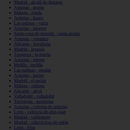
Madrid - alcalá-de-henares
Asturias - gozón
Málaga - ronda
Asturias - llanes
Las-palmas - yaiza
Asturias - langreo
Santa-cruz-de-tenerife - santa-úrsula
Asturias - vegadeo
Alicante - benidorm
Madrid - leganés
Zaragoza - la-muela
Asturias - mieres
Melilla - melilla
Las-palmas - mogán
Asturias - parres
Madrid - el-molar
Málaga - málaga
Alicante - alcoi
Valladolid - valladolid
Tarragona - tarragona
Asturias - corvera-de-asturias
León - valencia-de-don-juan
Madrid - valdemoro
Madrid - villaviciosa-de-odón
León - león