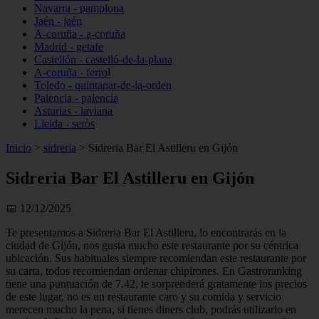
Navarra - pamplona
Jaén - jaén
A-coruña - a-coruña
Madrid - getafe
Castellón - castelló-de-la-plana
A-coruña - ferrol
Toledo - quintanar-de-la-orden
Palencia - palencia
Asturias - laviana
Lleida - seròs
Inicio
>
sidreria
>
Sidreria Bar El Astilleru en Gijón
Sidreria Bar El Astilleru en Gijón
📅 12/12/2025
Te presentamos a Sidreria Bar El Astilleru, lo encontrarás en la
ciudad de Gijón, nos gusta mucho este restaurante por su céntrica
ubicación. Sus habituales siempre recomiendan este restaurante por
su carta, todos recomiendan ordenar chipirones. En Gastroranking
tiene una puntuación de 7.42, te sorprenderá gratamente los precios
de este lugar, no es un restaurante caro y su comida y servicio
merecen mucho la pena, si tienes diners club, podrás utilizarlo en