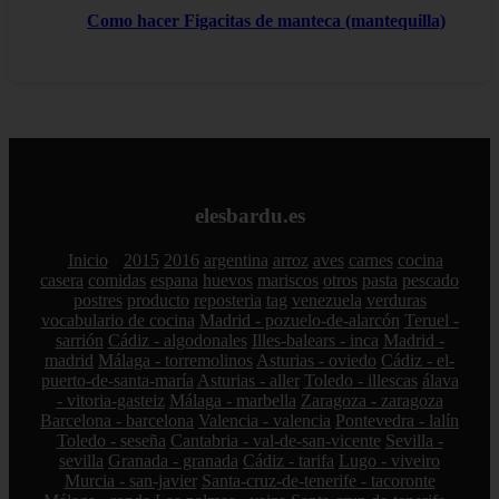
Como hacer Figacitas de manteca (mantequilla)
elesbardu.es
Inicio
2015
2016
argentina
arroz
aves
carnes
cocina
casera
comidas
espana
huevos
mariscos
otros
pasta
pescado
postres
producto
reposteria
tag
venezuela
verduras
vocabulario de cocina
Madrid - pozuelo-de-alarcón
Teruel -
sarrión
Cádiz - algodonales
Illes-balears - inca
Madrid -
madrid
Málaga - torremolinos
Asturias - oviedo
Cádiz - el-
puerto-de-santa-maría
Asturias - aller
Toledo - illescas
álava
- vitoria-gasteiz
Málaga - marbella
Zaragoza - zaragoza
Barcelona - barcelona
Valencia - valencia
Pontevedra - lalín
Toledo - seseña
Cantabria - val-de-san-vicente
Sevilla -
sevilla
Granada - granada
Cádiz - tarifa
Lugo - viveiro
Murcia - san-javier
Santa-cruz-de-tenerife - tacoronte