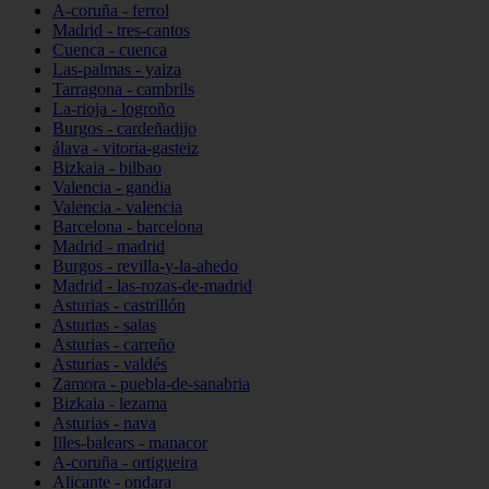
A-coruña - ferrol
Madrid - tres-cantos
Cuenca - cuenca
Las-palmas - yaiza
Tarragona - cambrils
La-rioja - logroño
Burgos - cardeñadijo
álava - vitoria-gasteiz
Bizkaia - bilbao
Valencia - gandia
Valencia - valencia
Barcelona - barcelona
Madrid - madrid
Burgos - revilla-y-la-ahedo
Madrid - las-rozas-de-madrid
Asturias - castrillón
Asturias - salas
Asturias - carreño
Asturias - valdés
Zamora - puebla-de-sanabria
Bizkaia - lezama
Asturias - nava
Illes-balears - manacor
A-coruña - ortigueira
Alicante - ondara