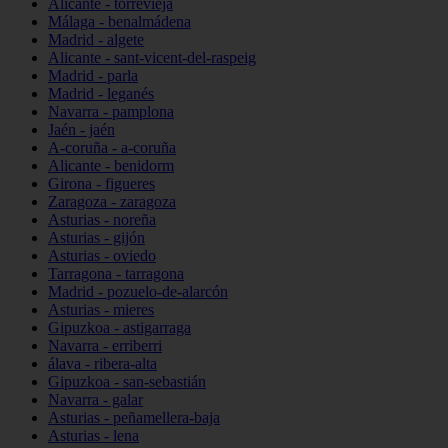
Alicante - torrevieja
Málaga - benalmádena
Madrid - algete
Alicante - sant-vicent-del-raspeig
Madrid - parla
Madrid - leganés
Navarra - pamplona
Jaén - jaén
A-coruña - a-coruña
Alicante - benidorm
Girona - figueres
Zaragoza - zaragoza
Asturias - noreña
Asturias - gijón
Asturias - oviedo
Tarragona - tarragona
Madrid - pozuelo-de-alarcón
Asturias - mieres
Gipuzkoa - astigarraga
Navarra - erriberri
álava - ribera-alta
Gipuzkoa - san-sebastián
Navarra - galar
Asturias - peñamellera-baja
Asturias - lena