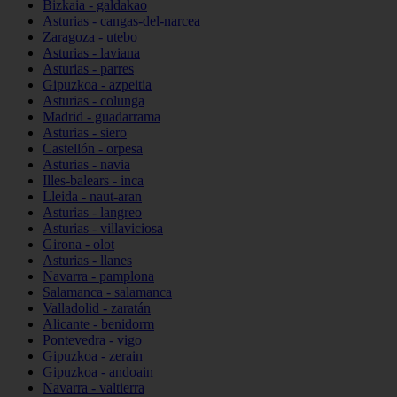
Bizkaia - galdakao
Asturias - cangas-del-narcea
Zaragoza - utebo
Asturias - laviana
Asturias - parres
Gipuzkoa - azpeitia
Asturias - colunga
Madrid - guadarrama
Asturias - siero
Castellón - orpesa
Asturias - navia
Illes-balears - inca
Lleida - naut-aran
Asturias - langreo
Asturias - villaviciosa
Girona - olot
Asturias - llanes
Navarra - pamplona
Salamanca - salamanca
Valladolid - zaratán
Alicante - benidorm
Pontevedra - vigo
Gipuzkoa - zerain
Gipuzkoa - andoain
Navarra - valtierra