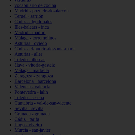
vocabulario de cocina
Madrid - pozuelo-de-alarcón
Teruel - sarrión
Cádiz - algodonales
Illes-balears - inca
Madrid - madrid
Málaga - torremolinos
Asturias - oviedo
Cádiz - el-puerto-de-santa-maría
Asturias - aller
Toledo - illescas
álava - vitoria-gasteiz
Málaga - marbella
Zaragoza - zaragoza
Barcelona - barcelona
Valencia - valencia
Pontevedra - lalín
Toledo - seseña
Cantabria - val-de-san-vicente
Sevilla - sevilla
Granada - granada
Cádiz - tarifa
Lugo - viveiro
Murcia - san-javier