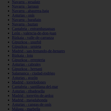
Navarra - gesalatz
Navarra - larraun
Navarra - abaurrea-baja
Asturias - onís
Navarra - barañain
Navarra - baztan
Cantabria - entrambasaguas
León - valencia-de-don-juan
Bizkaia - valle-de-carranza
Gipuzkoa - usurbil
Gipuzkoa - urnieta
Madrid - san-fernando-de-henares
Bizkaia - loiu
Gipuzkoa - errenteria
Asturias - cabrales
Gipuzkoa - hernani
Salamanca - ciudad-rodrigo
Asturias - gozón
Madrid - torrelodones
Cantabria - santillana-del-mar
Asturias - ribadesella
Madrid - torrejón-de-ardoz
Madrid - majadahonda
Asturias - cangas-de-onís
Málaga - marbella