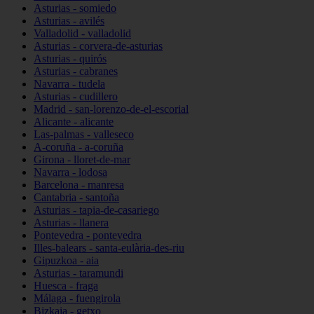
Asturias - somiedo
Asturias - avilés
Valladolid - valladolid
Asturias - corvera-de-asturias
Asturias - quirós
Asturias - cabranes
Navarra - tudela
Asturias - cudillero
Madrid - san-lorenzo-de-el-escorial
Alicante - alicante
Las-palmas - valleseco
A-coruña - a-coruña
Girona - lloret-de-mar
Navarra - lodosa
Barcelona - manresa
Cantabria - santoña
Asturias - tapia-de-casariego
Asturias - llanera
Pontevedra - pontevedra
Illes-balears - santa-eulària-des-riu
Gipuzkoa - aia
Asturias - taramundi
Huesca - fraga
Málaga - fuengirola
Bizkaia - getxo