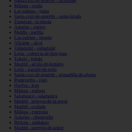
Santa-cruz-de-tenerife - tacoronte
Málaga - ronda
Las-palmas - yaiza
Santa-cruz-de-tenerife - santa-úrsula
Zaragoza - la-muela
Asturias - mieres
Melilla - melilla
Las-palmas - mogán
Alicante - alcoi
Valladolid - valladolid
León - valencia-de-don-juan
Toledo - toledo
Madrid - alcalá-de-henares
León - garrafe-de-torío
Santa-cruz-de-tenerife - granadilla-de-abona
Pontevedra - vigo
Huelva - lepe
Málaga - málaga
Salamanca - salamanca
Madrid - pelayos-de-la-presa
Madrid - coslada
Málaga - estepona
Asturias - ribadesella
Bizkaia - galdakao
Madrid - torrejón-de-ardoz