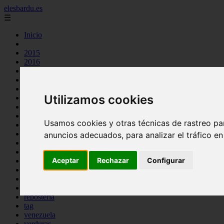
elesbardu.es
☰
Inicio
2015
2016
argentina
arroz
aves
Utilizamos cookies
carnes
cocina casera
comidas
Usamos cookies y otras técnicas de rastreo pa
espana
huevos
anuncios adecuados, para analizar el tráfico e
mariscos
otros
Aceptar
Rechazar
Configurar
pasta
pescado
postres
producto
reposteria
tag
venezuela
verduras