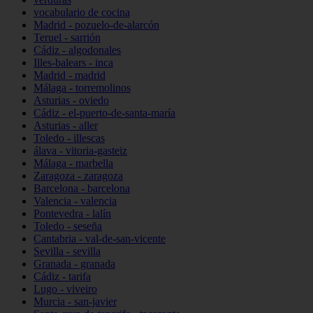
vocabulario de cocina
Madrid - pozuelo-de-alarcón
Teruel - sarrión
Cádiz - algodonales
Illes-balears - inca
Madrid - madrid
Málaga - torremolinos
Asturias - oviedo
Cádiz - el-puerto-de-santa-maría
Asturias - aller
Toledo - illescas
álava - vitoria-gasteiz
Málaga - marbella
Zaragoza - zaragoza
Barcelona - barcelona
Valencia - valencia
Pontevedra - lalín
Toledo - seseña
Cantabria - val-de-san-vicente
Sevilla - sevilla
Granada - granada
Cádiz - tarifa
Lugo - viveiro
Murcia - san-javier