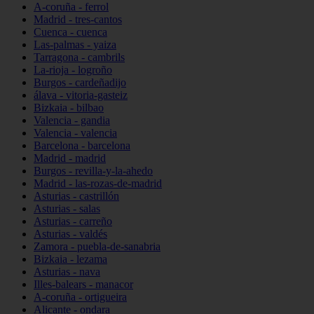
A-coruña - ferrol
Madrid - tres-cantos
Cuenca - cuenca
Las-palmas - yaiza
Tarragona - cambrils
La-rioja - logroño
Burgos - cardeñadijo
álava - vitoria-gasteiz
Bizkaia - bilbao
Valencia - gandia
Valencia - valencia
Barcelona - barcelona
Madrid - madrid
Burgos - revilla-y-la-ahedo
Madrid - las-rozas-de-madrid
Asturias - castrillón
Asturias - salas
Asturias - carreño
Asturias - valdés
Zamora - puebla-de-sanabria
Bizkaia - lezama
Asturias - nava
Illes-balears - manacor
A-coruña - ortigueira
Alicante - ondara