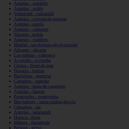
Asturias - somiedo
Asturias - avilés
Valladolid - valladolid
Asturias - corvera-de-asturias
Asturias - quirós
Asturias - cabranes
Navarra - tudela
Asturias - cudillero
Madrid - san-lorenzo-de-el-escorial
Alicante - alicante
Las-palmas - valleseco
A-coruña - a-coruña
Girona - lloret-de-mar
Navarra - lodosa
Barcelona - manresa
Cantabria - santoña
Asturias - tapia-de-casariego
Asturias - llanera
Pontevedra - pontevedra
Illes-balears - santa-eulària-des-riu
Gipuzkoa - aia
Asturias - taramundi
Huesca - fraga
Málaga - fuengirola
Bizkaia - getxo