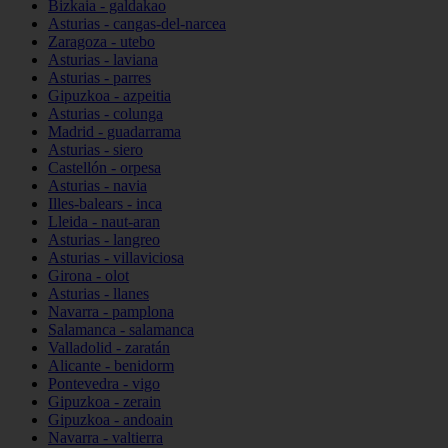
Bizkaia - galdakao
Asturias - cangas-del-narcea
Zaragoza - utebo
Asturias - laviana
Asturias - parres
Gipuzkoa - azpeitia
Asturias - colunga
Madrid - guadarrama
Asturias - siero
Castellón - orpesa
Asturias - navia
Illes-balears - inca
Lleida - naut-aran
Asturias - langreo
Asturias - villaviciosa
Girona - olot
Asturias - llanes
Navarra - pamplona
Salamanca - salamanca
Valladolid - zaratán
Alicante - benidorm
Pontevedra - vigo
Gipuzkoa - zerain
Gipuzkoa - andoain
Navarra - valtierra