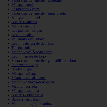
Santa-cruz-de-tenerife - tacoronte
Málaga - ronda
Las-palmas - yaiza
Santa-cruz-de-tenerife - santa-úrsula
Zaragoza - la-muela
Asturias - mieres
Melilla - melilla
Las-palmas - mogán
Alicante - alcoi
Valladolid - valladolid
León - valencia-de-don-juan
Toledo - toledo
Madrid - alcalá-de-henares
León - garrafe-de-torío
Santa-cruz-de-tenerife - granadilla-de-abona
Pontevedra - vigo
Huelva - lepe
Málaga - málaga
Salamanca - salamanca
Madrid - pelayos-de-la-presa
Madrid - coslada
Málaga - estepona
Asturias - ribadesella
Bizkaia - galdakao
Madrid - torrejón-de-ardoz