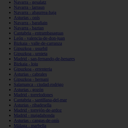
Navarra - gesalatz
Navarra - larraun
Navarra - abaurrea-baja
Asturias - onís
Navarra - barañain
Navarra - baztan
Cantabria - entrambasaguas
León - valencia-de-don-juan
Bizkaia - valle-de-carranza
Gipuzkoa - usurbil
Gipuzkoa - urnieta
Madrid - san-fernando-de-henares
Bizkaia - loiu
Gipuzkoa - errenteria
Asturias - cabrales
Gipuzkoa - hernani
Salamanca - ciudad-rodrigo
Asturias - gozón
Madrid - torrelodones
Cantabria - santillana-del-mar
Asturias - ribadesella
Madrid - torrejón-de-ardoz
Madrid - majadahonda
Asturias - cangas-de-onís
Málaga - marbella