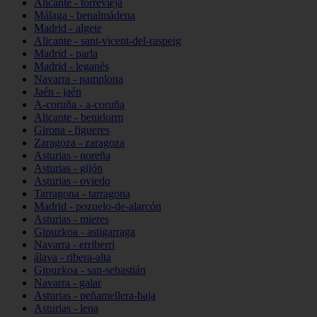
Alicante - torrevieja
Málaga - benalmádena
Madrid - algete
Alicante - sant-vicent-del-raspeig
Madrid - parla
Madrid - leganés
Navarra - pamplona
Jaén - jaén
A-coruña - a-coruña
Alicante - benidorm
Girona - figueres
Zaragoza - zaragoza
Asturias - noreña
Asturias - gijón
Asturias - oviedo
Tarragona - tarragona
Madrid - pozuelo-de-alarcón
Asturias - mieres
Gipuzkoa - astigarraga
Navarra - erriberri
álava - ribera-alta
Gipuzkoa - san-sebastián
Navarra - galar
Asturias - peñamellera-baja
Asturias - lena