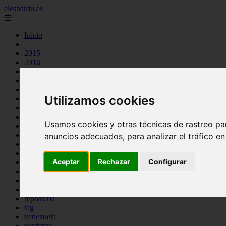
elesbardu.es
☰
Inicio
2015
2016
argentina
arroz
aves
Utilizamos cookies
carnes
cocina casera
comidas
Usamos cookies y otras técnicas de rastreo pa
espana
huevos
anuncios adecuados, para analizar el tráfico e
mariscos
otros
Aceptar
Rechazar
Configurar
pasta
pescado
postres
producto
reposteria
tag
venezuela
verduras