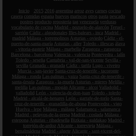
Inicio
2015
2016
argentina
arroz
aves
carnes
cocina
casera
comidas
espana
huevos
mariscos
otros
pasta
pescado
postres
producto
reposteria
tag
venezuela
verduras
vocabulario de cocina
Madrid - pozuelo-de-alarcón
Teruel -
sarrión
Cádiz - algodonales
Illes-balears - inca
Madrid -
madrid
Málaga - torremolinos
Asturias - oviedo
Cádiz - el-
puerto-de-santa-maría
Asturias - aller
Toledo - illescas
álava
- vitoria-gasteiz
Málaga - marbella
Zaragoza - zaragoza
Barcelona - barcelona
Valencia - valencia
Pontevedra - lalín
Toledo - seseña
Cantabria - val-de-san-vicente
Sevilla -
sevilla
Granada - granada
Cádiz - tarifa
Lugo - viveiro
Murcia - san-javier
Santa-cruz-de-tenerife - tacoronte
Málaga - ronda
Las-palmas - yaiza
Santa-cruz-de-tenerife -
santa-úrsula
Zaragoza - la-muela
Asturias - mieres
Melilla -
melilla
Las-palmas - mogán
Alicante - alcoi
Valladolid -
valladolid
León - valencia-de-don-juan
Toledo - toledo
Madrid - alcalá-de-henares
León - garrafe-de-torío
Santa-
cruz-de-tenerife - granadilla-de-abona
Pontevedra - vigo
Huelva - lepe
Málaga - málaga
Salamanca - salamanca
Madrid - pelayos-de-la-presa
Madrid - coslada
Málaga -
estepona
Asturias - ribadesella
Bizkaia - galdakao
Madrid -
torrejón-de-ardoz
Alicante - torrevieja
Málaga -
benalmádena
Madrid - algete
Alicante - sant-vicent-del-