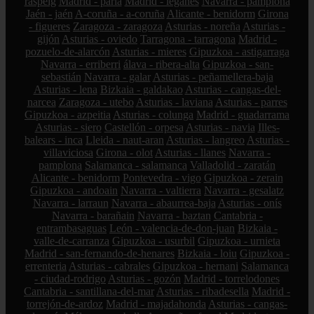
raspeig
Madrid - parla
Madrid - leganés
Navarra - pamplona
Jaén - jaén
A-coruña - a-coruña
Alicante - benidorm
Girona
- figueres
Zaragoza - zaragoza
Asturias - noreña
Asturias -
gijón
Asturias - oviedo
Tarragona - tarragona
Madrid -
pozuelo-de-alarcón
Asturias - mieres
Gipuzkoa - astigarraga
Navarra - erriberri
álava - ribera-alta
Gipuzkoa - san-
sebastián
Navarra - galar
Asturias - peñamellera-baja
Asturias - lena
Bizkaia - galdakao
Asturias - cangas-del-
narcea
Zaragoza - utebo
Asturias - laviana
Asturias - parres
Gipuzkoa - azpeitia
Asturias - colunga
Madrid - guadarrama
Asturias - siero
Castellón - orpesa
Asturias - navia
Illes-
balears - inca
Lleida - naut-aran
Asturias - langreo
Asturias -
villaviciosa
Girona - olot
Asturias - llanes
Navarra -
pamplona
Salamanca - salamanca
Valladolid - zaratán
Alicante - benidorm
Pontevedra - vigo
Gipuzkoa - zerain
Gipuzkoa - andoain
Navarra - valtierra
Navarra - gesalatz
Navarra - larraun
Navarra - abaurrea-baja
Asturias - onís
Navarra - barañain
Navarra - baztan
Cantabria -
entrambasaguas
León - valencia-de-don-juan
Bizkaia -
valle-de-carranza
Gipuzkoa - usurbil
Gipuzkoa - urnieta
Madrid - san-fernando-de-henares
Bizkaia - loiu
Gipuzkoa -
errenteria
Asturias - cabrales
Gipuzkoa - hernani
Salamanca
- ciudad-rodrigo
Asturias - gozón
Madrid - torrelodones
Cantabria - santillana-del-mar
Asturias - ribadesella
Madrid -
torrejón-de-ardoz
Madrid - majadahonda
Asturias - cangas-