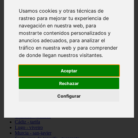
vocabulario de cocina
Usamos cookies y otras técnicas de
Madrid - pozuelo-de-alarcón
Teruel - sarrión
rastreo para mejorar tu experiencia de
Cádiz - algodonales
navegación en nuestra web, para
Illes-balears - inca
mostrarte contenidos personalizados y
Madrid - madrid
Málaga - torremolinos
anuncios adecuados, para analizar el
Asturias - oviedo
tráfico en nuestra web y para comprender
Cádiz - el-puerto-de-santa-maría
de donde llegan nuestros visitantes.
Asturias - aller
Toledo - illescas
álava - vitoria-gasteiz
Aceptar
Málaga - marbella
Zaragoza - zaragoza
Barcelona - barcelona
Rechazar
Valencia - valencia
Pontevedra - lalín
Configurar
Toledo - seseña
Cantabria - val-de-san-vicente
Sevilla - sevilla
Granada - granada
Cádiz - tarifa
Lugo - viveiro
Murcia - san-javier