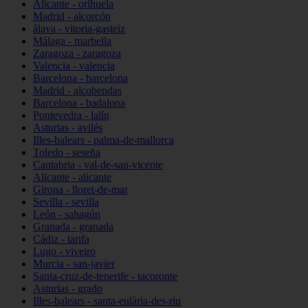
Alicante - orihuela
Madrid - alcorcón
álava - vitoria-gasteiz
Málaga - marbella
Zaragoza - zaragoza
Valencia - valencia
Barcelona - barcelona
Madrid - alcobendas
Barcelona - badalona
Pontevedra - lalín
Asturias - avilés
Illes-balears - palma-de-mallorca
Toledo - seseña
Cantabria - val-de-san-vicente
Alicante - alicante
Girona - lloret-de-mar
Sevilla - sevilla
León - sahagún
Granada - granada
Cádiz - tarifa
Lugo - viveiro
Murcia - san-javier
Santa-cruz-de-tenerife - tacoronte
Asturias - grado
Illes-balears - santa-eulària-des-riu