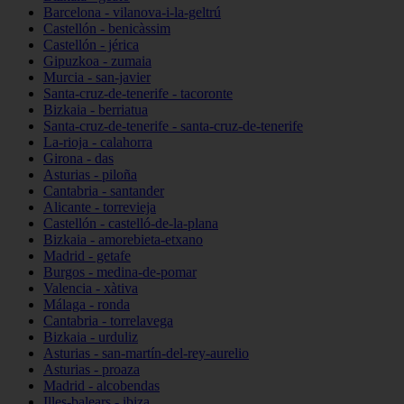
Barcelona - vilanova-i-la-geltrú
Castellón - benicàssim
Castellón - jérica
Gipuzkoa - zumaia
Murcia - san-javier
Santa-cruz-de-tenerife - tacoronte
Bizkaia - berriatua
Santa-cruz-de-tenerife - santa-cruz-de-tenerife
La-rioja - calahorra
Girona - das
Asturias - piloña
Cantabria - santander
Alicante - torrevieja
Castellón - castelló-de-la-plana
Bizkaia - amorebieta-etxano
Madrid - getafe
Burgos - medina-de-pomar
Valencia - xàtiva
Málaga - ronda
Cantabria - torrelavega
Bizkaia - urduliz
Asturias - san-martín-del-rey-aurelio
Asturias - proaza
Madrid - alcobendas
Illes-balears - ibiza