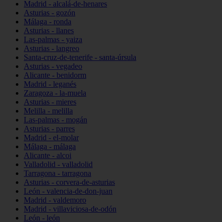
Madrid - alcalá-de-henares
Asturias - gozón
Málaga - ronda
Asturias - llanes
Las-palmas - yaiza
Asturias - langreo
Santa-cruz-de-tenerife - santa-úrsula
Asturias - vegadeo
Alicante - benidorm
Madrid - leganés
Zaragoza - la-muela
Asturias - mieres
Melilla - melilla
Las-palmas - mogán
Asturias - parres
Madrid - el-molar
Málaga - málaga
Alicante - alcoi
Valladolid - valladolid
Tarragona - tarragona
Asturias - corvera-de-asturias
León - valencia-de-don-juan
Madrid - valdemoro
Madrid - villaviciosa-de-odón
León - león