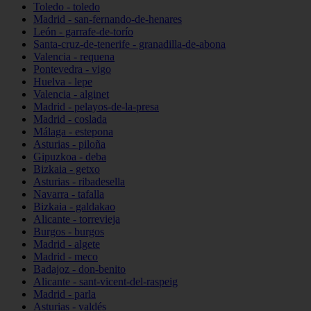
Toledo - toledo
Madrid - san-fernando-de-henares
León - garrafe-de-torío
Santa-cruz-de-tenerife - granadilla-de-abona
Valencia - requena
Pontevedra - vigo
Huelva - lepe
Valencia - alginet
Madrid - pelayos-de-la-presa
Madrid - coslada
Málaga - estepona
Asturias - piloña
Gipuzkoa - deba
Bizkaia - getxo
Asturias - ribadesella
Navarra - tafalla
Bizkaia - galdakao
Alicante - torrevieja
Burgos - burgos
Madrid - algete
Madrid - meco
Badajoz - don-benito
Alicante - sant-vicent-del-raspeig
Madrid - parla
Asturias - valdés