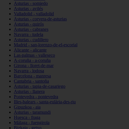
Asturias - somiedo
Asturias - avilés
Valladolid - valladolid
Asturias - corvera-de-asturias
Asturias - quirós
Asturias - cabranes
Navarra - tudela
Asturias - cudillero
Madrid - san-lorenzo-de-el-escorial
Alicante - alicante
Las-palmas - valleseco
A-coruña - a-coruña
Girona - lloret-de-mar
Navarra - lodosa
Barcelona - manresa
Cantabria - santoña
Asturias - tapia-de-casariego
Asturias - llanera
Pontevedra - pontevedra
Illes-balears - santa-eulària-des-riu
Gipuzkoa - aia
Asturias - taramundi
Huesca - fraga
Málaga - fuengirola
Bizkaia - getxo