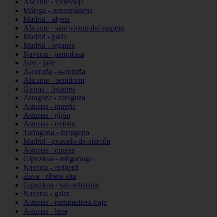
Alicante - torrevieja
Málaga - benalmádena
Madrid - algete
Alicante - sant-vicent-del-raspeig
Madrid - parla
Madrid - leganés
Navarra - pamplona
Jaén - jaén
A-coruña - a-coruña
Alicante - benidorm
Girona - figueres
Zaragoza - zaragoza
Asturias - noreña
Asturias - gijón
Asturias - oviedo
Tarragona - tarragona
Madrid - pozuelo-de-alarcón
Asturias - mieres
Gipuzkoa - astigarraga
Navarra - erriberri
álava - ribera-alta
Gipuzkoa - san-sebastián
Navarra - galar
Asturias - peñamellera-baja
Asturias - lena