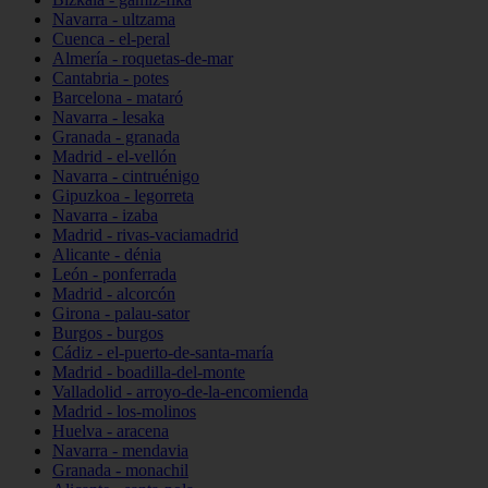
Navarra - ultzama
Cuenca - el-peral
Almería - roquetas-de-mar
Cantabria - potes
Barcelona - mataró
Navarra - lesaka
Granada - granada
Madrid - el-vellón
Navarra - cintruénigo
Gipuzkoa - legorreta
Navarra - izaba
Madrid - rivas-vaciamadrid
Alicante - dénia
León - ponferrada
Madrid - alcorcón
Girona - palau-sator
Burgos - burgos
Cádiz - el-puerto-de-santa-maría
Madrid - boadilla-del-monte
Valladolid - arroyo-de-la-encomienda
Madrid - los-molinos
Huelva - aracena
Navarra - mendavia
Granada - monachil