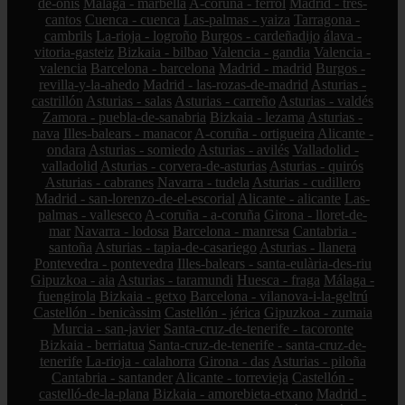
de-onís
Málaga - marbella
A-coruña - ferrol
Madrid - tres-
cantos
Cuenca - cuenca
Las-palmas - yaiza
Tarragona -
cambrils
La-rioja - logroño
Burgos - cardeñadijo
álava -
vitoria-gasteiz
Bizkaia - bilbao
Valencia - gandia
Valencia -
valencia
Barcelona - barcelona
Madrid - madrid
Burgos -
revilla-y-la-ahedo
Madrid - las-rozas-de-madrid
Asturias -
castrillón
Asturias - salas
Asturias - carreño
Asturias - valdés
Zamora - puebla-de-sanabria
Bizkaia - lezama
Asturias -
nava
Illes-balears - manacor
A-coruña - ortigueira
Alicante -
ondara
Asturias - somiedo
Asturias - avilés
Valladolid -
valladolid
Asturias - corvera-de-asturias
Asturias - quirós
Asturias - cabranes
Navarra - tudela
Asturias - cudillero
Madrid - san-lorenzo-de-el-escorial
Alicante - alicante
Las-
palmas - valleseco
A-coruña - a-coruña
Girona - lloret-de-
mar
Navarra - lodosa
Barcelona - manresa
Cantabria -
santoña
Asturias - tapia-de-casariego
Asturias - llanera
Pontevedra - pontevedra
Illes-balears - santa-eulària-des-riu
Gipuzkoa - aia
Asturias - taramundi
Huesca - fraga
Málaga -
fuengirola
Bizkaia - getxo
Barcelona - vilanova-i-la-geltrú
Castellón - benicàssim
Castellón - jérica
Gipuzkoa - zumaia
Murcia - san-javier
Santa-cruz-de-tenerife - tacoronte
Bizkaia - berriatua
Santa-cruz-de-tenerife - santa-cruz-de-
tenerife
La-rioja - calahorra
Girona - das
Asturias - piloña
Cantabria - santander
Alicante - torrevieja
Castellón -
castelló-de-la-plana
Bizkaia - amorebieta-etxano
Madrid -