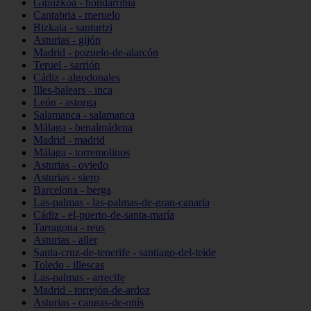
Gipuzkoa - hondarribia
Cantabria - meruelo
Bizkaia - santurtzi
Asturias - gijón
Madrid - pozuelo-de-alarcón
Teruel - sarrión
Cádiz - algodonales
Illes-balears - inca
León - astorga
Salamanca - salamanca
Málaga - benalmádena
Madrid - madrid
Málaga - torremolinos
Asturias - oviedo
Asturias - siero
Barcelona - berga
Las-palmas - las-palmas-de-gran-canaria
Cádiz - el-puerto-de-santa-maría
Tarragona - reus
Asturias - aller
Santa-cruz-de-tenerife - santiago-del-teide
Toledo - illescas
Las-palmas - arrecife
Madrid - torrejón-de-ardoz
Asturias - cangas-de-onís