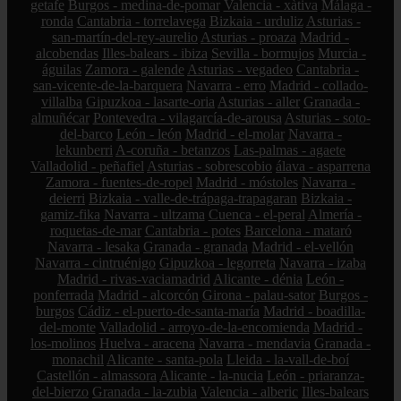
getafe
Burgos - medina-de-pomar
Valencia - xàtiva
Málaga -
ronda
Cantabria - torrelavega
Bizkaia - urduliz
Asturias -
san-martín-del-rey-aurelio
Asturias - proaza
Madrid -
alcobendas
Illes-balears - ibiza
Sevilla - bormujos
Murcia -
águilas
Zamora - galende
Asturias - vegadeo
Cantabria -
san-vicente-de-la-barquera
Navarra - erro
Madrid - collado-
villalba
Gipuzkoa - lasarte-oria
Asturias - aller
Granada -
almuñécar
Pontevedra - vilagarcía-de-arousa
Asturias - soto-
del-barco
León - león
Madrid - el-molar
Navarra -
lekunberri
A-coruña - betanzos
Las-palmas - agaete
Valladolid - peñafiel
Asturias - sobrescobio
álava - asparrena
Zamora - fuentes-de-ropel
Madrid - móstoles
Navarra -
deierri
Bizkaia - valle-de-trápaga-trapagaran
Bizkaia -
gamiz-fika
Navarra - ultzama
Cuenca - el-peral
Almería -
roquetas-de-mar
Cantabria - potes
Barcelona - mataró
Navarra - lesaka
Granada - granada
Madrid - el-vellón
Navarra - cintruénigo
Gipuzkoa - legorreta
Navarra - izaba
Madrid - rivas-vaciamadrid
Alicante - dénia
León -
ponferrada
Madrid - alcorcón
Girona - palau-sator
Burgos -
burgos
Cádiz - el-puerto-de-santa-maría
Madrid - boadilla-
del-monte
Valladolid - arroyo-de-la-encomienda
Madrid -
los-molinos
Huelva - aracena
Navarra - mendavia
Granada -
monachil
Alicante - santa-pola
Lleida - la-vall-de-boí
Castellón - almassora
Alicante - la-nucia
León - priaranza-
del-bierzo
Granada - la-zubia
Valencia - alberic
Illes-balears