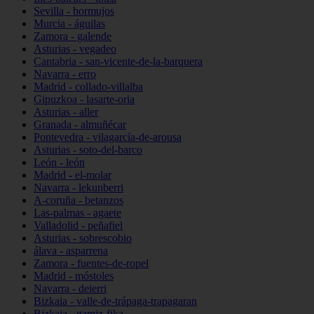
Sevilla - bormujos
Murcia - águilas
Zamora - galende
Asturias - vegadeo
Cantabria - san-vicente-de-la-barquera
Navarra - erro
Madrid - collado-villalba
Gipuzkoa - lasarte-oria
Asturias - aller
Granada - almuñécar
Pontevedra - vilagarcía-de-arousa
Asturias - soto-del-barco
León - león
Madrid - el-molar
Navarra - lekunberri
A-coruña - betanzos
Las-palmas - agaete
Valladolid - peñafiel
Asturias - sobrescobio
álava - asparrena
Zamora - fuentes-de-ropel
Madrid - móstoles
Navarra - deierri
Bizkaia - valle-de-trápaga-trapagaran
Bizkaia - gamiz-fika