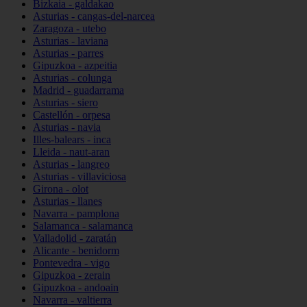
Bizkaia - galdakao
Asturias - cangas-del-narcea
Zaragoza - utebo
Asturias - laviana
Asturias - parres
Gipuzkoa - azpeitia
Asturias - colunga
Madrid - guadarrama
Asturias - siero
Castellón - orpesa
Asturias - navia
Illes-balears - inca
Lleida - naut-aran
Asturias - langreo
Asturias - villaviciosa
Girona - olot
Asturias - llanes
Navarra - pamplona
Salamanca - salamanca
Valladolid - zaratán
Alicante - benidorm
Pontevedra - vigo
Gipuzkoa - zerain
Gipuzkoa - andoain
Navarra - valtierra