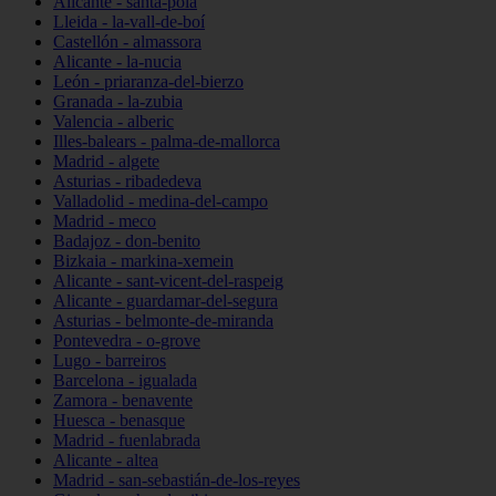
Alicante - santa-pola
Lleida - la-vall-de-boí
Castellón - almassora
Alicante - la-nucia
León - priaranza-del-bierzo
Granada - la-zubia
Valencia - alberic
Illes-balears - palma-de-mallorca
Madrid - algete
Asturias - ribadedeva
Valladolid - medina-del-campo
Madrid - meco
Badajoz - don-benito
Bizkaia - markina-xemein
Alicante - sant-vicent-del-raspeig
Alicante - guardamar-del-segura
Asturias - belmonte-de-miranda
Pontevedra - o-grove
Lugo - barreiros
Barcelona - igualada
Zamora - benavente
Huesca - benasque
Madrid - fuenlabrada
Alicante - altea
Madrid - san-sebastián-de-los-reyes