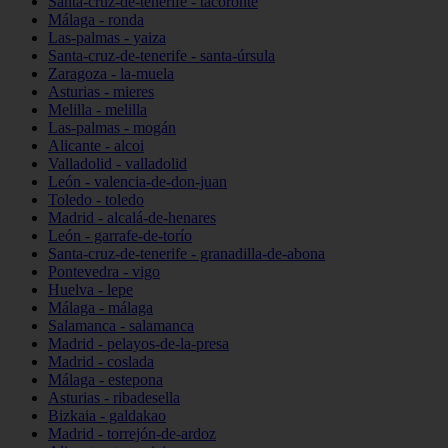
Santa-cruz-de-tenerife - tacoronte
Málaga - ronda
Las-palmas - yaiza
Santa-cruz-de-tenerife - santa-úrsula
Zaragoza - la-muela
Asturias - mieres
Melilla - melilla
Las-palmas - mogán
Alicante - alcoi
Valladolid - valladolid
León - valencia-de-don-juan
Toledo - toledo
Madrid - alcalá-de-henares
León - garrafe-de-torío
Santa-cruz-de-tenerife - granadilla-de-abona
Pontevedra - vigo
Huelva - lepe
Málaga - málaga
Salamanca - salamanca
Madrid - pelayos-de-la-presa
Madrid - coslada
Málaga - estepona
Asturias - ribadesella
Bizkaia - galdakao
Madrid - torrejón-de-ardoz