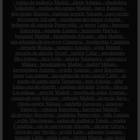
- palma-de-mallorca
Madrid - algete
Asturias - ribadedeva
Valladolid - medina-del-campo
Madrid - meco
Badajoz -
don-benito
Bizkaia - markina-xemein
Alicante - sant-vicent-
del-raspeig
Alicante - guardamar-del-segura
Asturias -
belmonte-de-miranda
Pontevedra - o-grove
Lugo - barreiros
Barcelona - igualada
Zamora - benavente
Huesca -
benasque
Madrid - fuenlabrada
Alicante - altea
Madrid -
san-sebastián-de-los-reyes
Gipuzkoa - hondarribia
Cantabria
- meruelo
Bizkaia - santurtzi
Asturias - gijón
Madrid -
pozuelo-de-alarcón
Teruel - sarrión
Cádiz - algodonales
Illes-balears - inca
León - astorga
Salamanca - salamanca
Málaga - benalmádena
Madrid - madrid
Málaga -
torremolinos
Asturias - oviedo
Asturias - siero
Barcelona -
berga
Las-palmas - las-palmas-de-gran-canaria
Cádiz - el-
puerto-de-santa-maría
Tarragona - reus
Asturias - aller
Santa-cruz-de-tenerife - santiago-del-teide
Toledo - illescas
Las-palmas - arrecife
Madrid - torrejón-de-ardoz
Asturias -
cangas-de-onís
Alicante - orihuela
Madrid - alcorcón
álava -
vitoria-gasteiz
Málaga - marbella
Zaragoza - zaragoza
Valencia - valencia
Barcelona - barcelona
Madrid -
alcobendas
Barcelona - badalona
Pontevedra - lalín
Asturias
- avilés
Illes-balears - palma-de-mallorca
Toledo - seseña
Cantabria - val-de-san-vicente
Alicante - alicante
Girona -
lloret-de-mar
Sevilla - sevilla
León - sahagún
Granada -
granada
Cádiz - tarifa
Lugo - viveiro
Murcia - san-javier