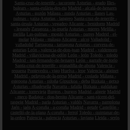
Santa-cruz-de-tenerife - tacoronte
Asturias - grado
Illes-
balears - santa-eulària-des-riu
Madrid - alcalá-de-henares
Asturias - gozón
Málaga - ronda
Asturias - llanes
Las-
palmas - yaiza
Asturias - langreo
Santa-cruz-de-tenerife -
santa-úrsula
Asturias - vegadeo
Alicante - benidorm
Madrid
- leganés
Zaragoza - la-muela
Asturias - mieres
Melilla -
melilla
Las-palmas - mogán
Asturias - parres
Madrid - el-
molar
Málaga - málaga
Alicante - alcoi
Valladolid -
valladolid
Tarragona - tarragona
Asturias - corvera-de-
asturias
León - valencia-de-don-juan
Madrid - valdemoro
Madrid - villaviciosa-de-odón
León - león
Toledo - toledo
Madrid - san-fernando-de-henares
León - garrafe-de-torío
Santa-cruz-de-tenerife - granadilla-de-abona
Valencia -
requena
Pontevedra - vigo
Huelva - lepe
Valencia - alginet
Madrid - pelayos-de-la-presa
Madrid - coslada
Málaga -
estepona
Asturias - piloña
Gipuzkoa - deba
Bizkaia - getxo
Asturias - ribadesella
Navarra - tafalla
Bizkaia - galdakao
Alicante - torrevieja
Burgos - burgos
Madrid - algete
Madrid
- meco
Badajoz - don-benito
Alicante - sant-vicent-del-
raspeig
Madrid - parla
Asturias - valdés
Navarra - pamplona
Jaén - jaén
A-coruña - a-coruña
Madrid - getafe
Castellón -
castelló-de-la-plana
A-coruña - ferrol
Toledo - quintanar-de-
la-orden
Palencia - palencia
Asturias - laviana
Lleida - seròs