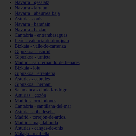
Navarra - gesalatz
Navarra - larraun
Navarra - abaurrea-baja
Asturias - onís
Navarra - barañain
Navarra - baztan
Cantabria - entrambasaguas
León - valencia-de-don-juan
Bizkaia - valle-de-carranza
Gipuzkoa - usurbil
Gipuzkoa - urnieta
Madrid - san-fernando-de-henares
Bizkaia - loiu
Gipuzkoa - errenteria
Asturias - cabrales
Gipuzkoa - hernani
Salamanca - ciudad-rodrigo
Asturias - gozón
Madrid - torrelodones
Cantabria - santillana-del-mar
Asturias - ribadesella
Madrid - torrejón-de-ardoz
Madrid - majadahonda
Asturias - cangas-de-onís
Málaga - marbella