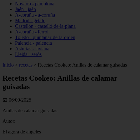
Navarra - pamplona
Jaén - jaén
A-coruña - a-coruña
Madrid - getafe
Castellón - castelló-de-la-plana
A-coruña - ferrol
Toledo - quintanar-de-la-orden
Palencia - palencia
Asturias - laviana
Lleida - seròs
Inicio
>
recetas
>
Recetas Cookeo: Anillas de calamar guisadas
Recetas Cookeo: Anillas de calamar
guisadas
📅 06/09/2025
Anillas de calamar guisadas
Autor:
El agora de angeles