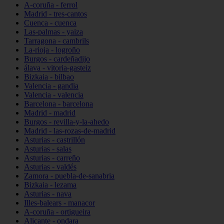
A-coruña - ferrol
Madrid - tres-cantos
Cuenca - cuenca
Las-palmas - yaiza
Tarragona - cambrils
La-rioja - logroño
Burgos - cardeñadijo
álava - vitoria-gasteiz
Bizkaia - bilbao
Valencia - gandia
Valencia - valencia
Barcelona - barcelona
Madrid - madrid
Burgos - revilla-y-la-ahedo
Madrid - las-rozas-de-madrid
Asturias - castrillón
Asturias - salas
Asturias - carreño
Asturias - valdés
Zamora - puebla-de-sanabria
Bizkaia - lezama
Asturias - nava
Illes-balears - manacor
A-coruña - ortigueira
Alicante - ondara