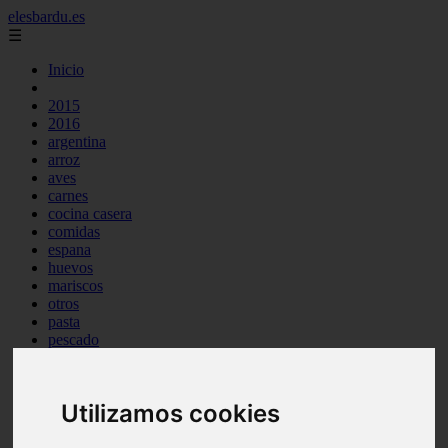
elesbardu.es
☰
Inicio
2015
2016
argentina
arroz
aves
carnes
cocina casera
comidas
espana
huevos
mariscos
otros
pasta
pescado
postres
producto
reposteria
Utilizamos cookies
tag
venezuela
verduras