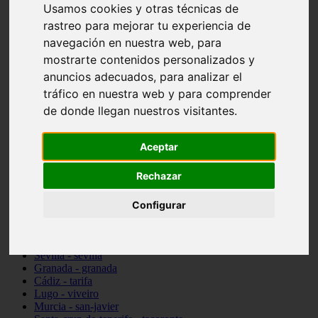
Usamos cookies y otras técnicas de
vocabulario de cocina
rastreo para mejorar tu experiencia de
Madrid - pozuelo-de-alarcón
Teruel - sarrión
navegación en nuestra web, para
Cádiz - algodonales
mostrarte contenidos personalizados y
Illes-balears - inca
anuncios adecuados, para analizar el
Madrid - madrid
Málaga - torremolinos
tráfico en nuestra web y para comprender
Asturias - oviedo
de donde llegan nuestros visitantes.
Cádiz - el-puerto-de-santa-maría
Asturias - aller
Toledo - illescas
Aceptar
álava - vitoria-gasteiz
Málaga - marbella
Rechazar
Zaragoza - zaragoza
Barcelona - barcelona
Valencia - valencia
Configurar
Pontevedra - lalín
Toledo - seseña
Cantabria - val-de-san-vicente
Sevilla - sevilla
Granada - granada
Cádiz - tarifa
Lugo - viveiro
Murcia - san-javier