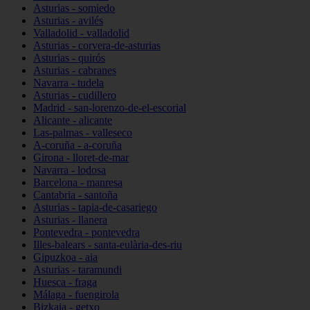
Asturias - somiedo
Asturias - avilés
Valladolid - valladolid
Asturias - corvera-de-asturias
Asturias - quirós
Asturias - cabranes
Navarra - tudela
Asturias - cudillero
Madrid - san-lorenzo-de-el-escorial
Alicante - alicante
Las-palmas - valleseco
A-coruña - a-coruña
Girona - lloret-de-mar
Navarra - lodosa
Barcelona - manresa
Cantabria - santoña
Asturias - tapia-de-casariego
Asturias - llanera
Pontevedra - pontevedra
Illes-balears - santa-eulària-des-riu
Gipuzkoa - aia
Asturias - taramundi
Huesca - fraga
Málaga - fuengirola
Bizkaia - getxo