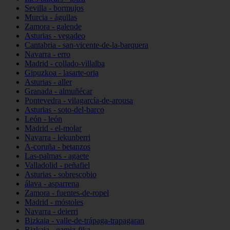
Sevilla - bormujos
Murcia - águilas
Zamora - galende
Asturias - vegadeo
Cantabria - san-vicente-de-la-barquera
Navarra - erro
Madrid - collado-villalba
Gipuzkoa - lasarte-oria
Asturias - aller
Granada - almuñécar
Pontevedra - vilagarcía-de-arousa
Asturias - soto-del-barco
León - león
Madrid - el-molar
Navarra - lekunberri
A-coruña - betanzos
Las-palmas - agaete
Valladolid - peñafiel
Asturias - sobrescobio
álava - asparrena
Zamora - fuentes-de-ropel
Madrid - móstoles
Navarra - deierri
Bizkaia - valle-de-trápaga-trapagaran
Bizkaia - gamiz-fika