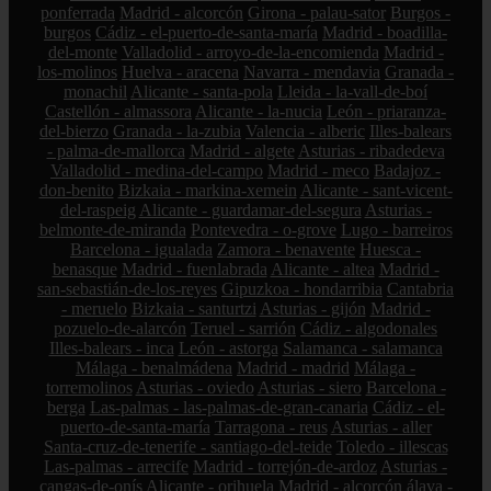
ponferrada
Madrid - alcorcón
Girona - palau-sator
Burgos -
burgos
Cádiz - el-puerto-de-santa-maría
Madrid - boadilla-
del-monte
Valladolid - arroyo-de-la-encomienda
Madrid -
los-molinos
Huelva - aracena
Navarra - mendavia
Granada -
monachil
Alicante - santa-pola
Lleida - la-vall-de-boí
Castellón - almassora
Alicante - la-nucia
León - priaranza-
del-bierzo
Granada - la-zubia
Valencia - alberic
Illes-balears
- palma-de-mallorca
Madrid - algete
Asturias - ribadedeva
Valladolid - medina-del-campo
Madrid - meco
Badajoz -
don-benito
Bizkaia - markina-xemein
Alicante - sant-vicent-
del-raspeig
Alicante - guardamar-del-segura
Asturias -
belmonte-de-miranda
Pontevedra - o-grove
Lugo - barreiros
Barcelona - igualada
Zamora - benavente
Huesca -
benasque
Madrid - fuenlabrada
Alicante - altea
Madrid -
san-sebastián-de-los-reyes
Gipuzkoa - hondarribia
Cantabria
- meruelo
Bizkaia - santurtzi
Asturias - gijón
Madrid -
pozuelo-de-alarcón
Teruel - sarrión
Cádiz - algodonales
Illes-balears - inca
León - astorga
Salamanca - salamanca
Málaga - benalmádena
Madrid - madrid
Málaga -
torremolinos
Asturias - oviedo
Asturias - siero
Barcelona -
berga
Las-palmas - las-palmas-de-gran-canaria
Cádiz - el-
puerto-de-santa-maría
Tarragona - reus
Asturias - aller
Santa-cruz-de-tenerife - santiago-del-teide
Toledo - illescas
Las-palmas - arrecife
Madrid - torrejón-de-ardoz
Asturias -
cangas-de-onís
Alicante - orihuela
Madrid - alcorcón
álava -