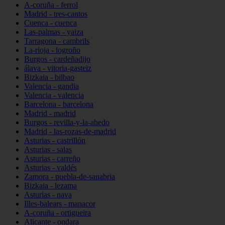
A-coruña - ferrol
Madrid - tres-cantos
Cuenca - cuenca
Las-palmas - yaiza
Tarragona - cambrils
La-rioja - logroño
Burgos - cardeñadijo
álava - vitoria-gasteiz
Bizkaia - bilbao
Valencia - gandia
Valencia - valencia
Barcelona - barcelona
Madrid - madrid
Burgos - revilla-y-la-ahedo
Madrid - las-rozas-de-madrid
Asturias - castrillón
Asturias - salas
Asturias - carreño
Asturias - valdés
Zamora - puebla-de-sanabria
Bizkaia - lezama
Asturias - nava
Illes-balears - manacor
A-coruña - ortigueira
Alicante - ondara