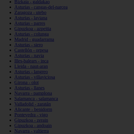
Bizkaia - galdakao
Asturias - cangas-del-narcea
Zaragoza - utebo
Asturias - laviana
Asturias - parres
Gipuzkoa - azpeitia
Asturias - colunga
Madrid - guadarrama
Asturias - siero
Castellón - orpesa
Asturias - navia
Illes-balears - inca
Lleida - naut-aran
Asturias - langreo
Asturias - villaviciosa
Girona - olot
Asturias - llanes
Navarra - pamplona
Salamanca - salamanca
Valladolid - zaratán
Alicante - benidorm
Pontevedra - vigo
Gipuzkoa - zerain
Gipuzkoa - andoain
Navarra - valtierra