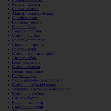
Navarra - ultzama
Cuenca - el-peral
Almería - roquetas-de-mar
Cantabria - potes
Barcelona - mataró
Navarra - lesaka
Granada - granada
Madrid - el-vellón
Navarra - cintruénigo
Gipuzkoa - legorreta
Navarra - izaba
Madrid - rivas-vaciamadrid
Alicante - dénia
León - ponferrada
Madrid - alcorcón
Girona - palau-sator
Burgos - burgos
Cádiz - el-puerto-de-santa-maría
Madrid - boadilla-del-monte
Valladolid - arroyo-de-la-encomienda
Madrid - los-molinos
Huelva - aracena
Navarra - mendavia
Granada - monachil