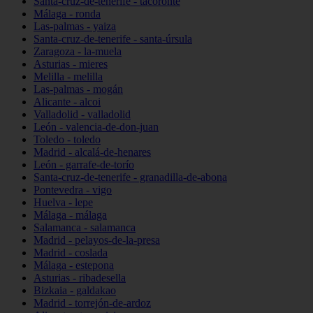
Santa-cruz-de-tenerife - tacoronte
Málaga - ronda
Las-palmas - yaiza
Santa-cruz-de-tenerife - santa-úrsula
Zaragoza - la-muela
Asturias - mieres
Melilla - melilla
Las-palmas - mogán
Alicante - alcoi
Valladolid - valladolid
León - valencia-de-don-juan
Toledo - toledo
Madrid - alcalá-de-henares
León - garrafe-de-torío
Santa-cruz-de-tenerife - granadilla-de-abona
Pontevedra - vigo
Huelva - lepe
Málaga - málaga
Salamanca - salamanca
Madrid - pelayos-de-la-presa
Madrid - coslada
Málaga - estepona
Asturias - ribadesella
Bizkaia - galdakao
Madrid - torrejón-de-ardoz