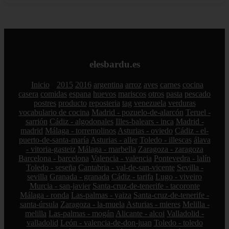
elesbardu.es
Inicio
2015
2016
argentina
arroz
aves
carnes
cocina
casera
comidas
espana
huevos
mariscos
otros
pasta
pescado
postres
producto
reposteria
tag
venezuela
verduras
vocabulario de cocina
Madrid - pozuelo-de-alarcón
Teruel -
sarrión
Cádiz - algodonales
Illes-balears - inca
Madrid -
madrid
Málaga - torremolinos
Asturias - oviedo
Cádiz - el-
puerto-de-santa-maría
Asturias - aller
Toledo - illescas
álava
- vitoria-gasteiz
Málaga - marbella
Zaragoza - zaragoza
Barcelona - barcelona
Valencia - valencia
Pontevedra - lalín
Toledo - seseña
Cantabria - val-de-san-vicente
Sevilla -
sevilla
Granada - granada
Cádiz - tarifa
Lugo - viveiro
Murcia - san-javier
Santa-cruz-de-tenerife - tacoronte
Málaga - ronda
Las-palmas - yaiza
Santa-cruz-de-tenerife -
santa-úrsula
Zaragoza - la-muela
Asturias - mieres
Melilla -
melilla
Las-palmas - mogán
Alicante - alcoi
Valladolid -
valladolid
León - valencia-de-don-juan
Toledo - toledo