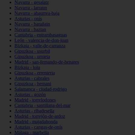
Navarra - gesalatz
Navarra - larraun
Navarra - abaurrea-baja
Asturias - onís
Navarra - barañain
Navarra - baztan
Cantabria - entrambasaguas
León - valencia-de-don-juan
Bizkaia - valle-de-carranza
Gipuzkoa - usurbil
Gipuzkoa - urnieta
Madrid - san-fernando-de-henares
Bizkaia - loiu
Gipuzkoa - errenteria
Asturias - cabrales
Gipuzkoa - hernani
Salamanca - ciudad-rodrigo
Asturias - gozón
Madrid - torrelodones
Cantabria - santillana-del-mar
Asturias - ribadesella
Madrid - torrejón-de-ardoz
Madrid - majadahonda
Asturias - cangas-de-onís
Málaga - marbella