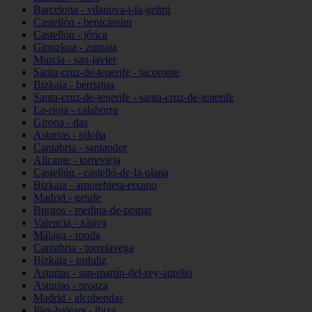
Barcelona - vilanova-i-la-geltrú
Castellón - benicàssim
Castellón - jérica
Gipuzkoa - zumaia
Murcia - san-javier
Santa-cruz-de-tenerife - tacoronte
Bizkaia - berriatua
Santa-cruz-de-tenerife - santa-cruz-de-tenerife
La-rioja - calahorra
Girona - das
Asturias - piloña
Cantabria - santander
Alicante - torrevieja
Castellón - castelló-de-la-plana
Bizkaia - amorebieta-etxano
Madrid - getafe
Burgos - medina-de-pomar
Valencia - xàtiva
Málaga - ronda
Cantabria - torrelavega
Bizkaia - urduliz
Asturias - san-martín-del-rey-aurelio
Asturias - proaza
Madrid - alcobendas
Illes-balears - ibiza