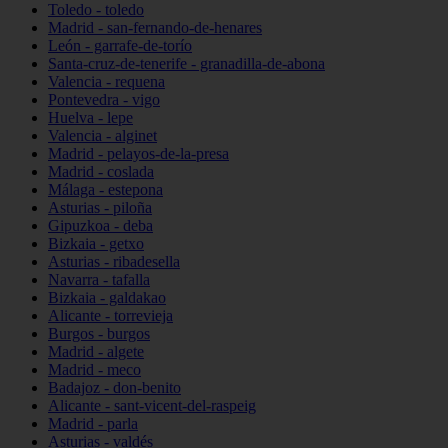
Toledo - toledo
Madrid - san-fernando-de-henares
León - garrafe-de-torío
Santa-cruz-de-tenerife - granadilla-de-abona
Valencia - requena
Pontevedra - vigo
Huelva - lepe
Valencia - alginet
Madrid - pelayos-de-la-presa
Madrid - coslada
Málaga - estepona
Asturias - piloña
Gipuzkoa - deba
Bizkaia - getxo
Asturias - ribadesella
Navarra - tafalla
Bizkaia - galdakao
Alicante - torrevieja
Burgos - burgos
Madrid - algete
Madrid - meco
Badajoz - don-benito
Alicante - sant-vicent-del-raspeig
Madrid - parla
Asturias - valdés