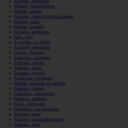
Alicante - torrevieja
Málaga - benalmádena
Madrid - algete
Alicante - sant-vicent-del-raspeig
Madrid - parla
Madrid - leganés
Navarra - pamplona
Jaén - jaén
A-coruña - a-coruña
Alicante - benidorm
Girona - figueres
Zaragoza - zaragoza
Asturias - noreña
Asturias - gijón
Asturias - oviedo
Tarragona - tarragona
Madrid - pozuelo-de-alarcón
Asturias - mieres
Gipuzkoa - astigarraga
Navarra - erriberri
álava - ribera-alta
Gipuzkoa - san-sebastián
Navarra - galar
Asturias - peñamellera-baja
Asturias - lena