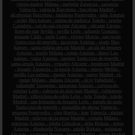
vitoria-gasteiz
Málaga - marbella
Zaragoza - zaragoza
Valencia - valencia
Barcelona - barcelona
Madrid -
alcobendas
Barcelona - badalona
Pontevedra - lalín
Asturias
- avilés
Illes-balears - palma-de-mallorca
Toledo - seseña
Cantabria - val-de-san-vicente
Alicante - alicante
Girona -
lloret-de-mar
Sevilla - sevilla
León - sahagún
Granada -
granada
Cádiz - tarifa
Lugo - viveiro
Murcia - san-javier
Santa-cruz-de-tenerife - tacoronte
Asturias - grado
Illes-
balears - santa-eulària-des-riu
Madrid - alcalá-de-henares
Asturias - gozón
Málaga - ronda
Asturias - llanes
Las-
palmas - yaiza
Asturias - langreo
Santa-cruz-de-tenerife -
santa-úrsula
Asturias - vegadeo
Alicante - benidorm
Madrid
- leganés
Zaragoza - la-muela
Asturias - mieres
Melilla -
melilla
Las-palmas - mogán
Asturias - parres
Madrid - el-
molar
Málaga - málaga
Alicante - alcoi
Valladolid -
valladolid
Tarragona - tarragona
Asturias - corvera-de-
asturias
León - valencia-de-don-juan
Madrid - valdemoro
Madrid - villaviciosa-de-odón
León - león
Toledo - toledo
Madrid - san-fernando-de-henares
León - garrafe-de-torío
Santa-cruz-de-tenerife - granadilla-de-abona
Valencia -
requena
Pontevedra - vigo
Huelva - lepe
Valencia - alginet
Madrid - pelayos-de-la-presa
Madrid - coslada
Málaga -
estepona
Asturias - piloña
Gipuzkoa - deba
Bizkaia - getxo
Asturias - ribadesella
Navarra - tafalla
Bizkaia - galdakao
Alicante - torrevieja
Burgos - burgos
Madrid - algete
Madrid