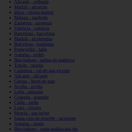
Alicante - orihuela
Madrid - alcorcón
álava - vitoria-gasteiz
Málaga - marbella
Zaragoza - zaragoza
Valencia - valencia
Barcelona - barcelona
Madrid - alcobendas
Barcelona - badalona
Pontevedra - lalín
Asturias - avilés
Illes-balears - palma-de-mallorca
Toledo - seseña
Cantabria - val-de-san-vicente
Alicante - alicante
Girona - lloret-de-mar
Sevilla - sevilla
León - sahagún
Granada - granada
Cádiz - tarifa
Lugo - viveiro
Murcia - san-javier
Santa-cruz-de-tenerife - tacoronte
Asturias - grado
Illes-balears - santa-eulària-des-riu