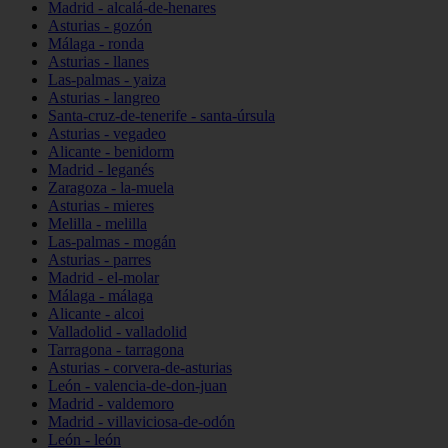
Madrid - alcalá-de-henares
Asturias - gozón
Málaga - ronda
Asturias - llanes
Las-palmas - yaiza
Asturias - langreo
Santa-cruz-de-tenerife - santa-úrsula
Asturias - vegadeo
Alicante - benidorm
Madrid - leganés
Zaragoza - la-muela
Asturias - mieres
Melilla - melilla
Las-palmas - mogán
Asturias - parres
Madrid - el-molar
Málaga - málaga
Alicante - alcoi
Valladolid - valladolid
Tarragona - tarragona
Asturias - corvera-de-asturias
León - valencia-de-don-juan
Madrid - valdemoro
Madrid - villaviciosa-de-odón
León - león