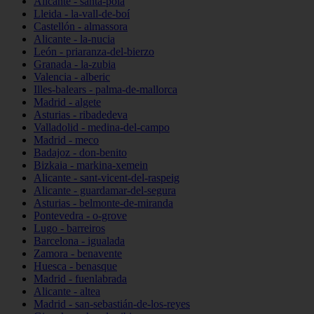
Alicante - santa-pola
Lleida - la-vall-de-boí
Castellón - almassora
Alicante - la-nucia
León - priaranza-del-bierzo
Granada - la-zubia
Valencia - alberic
Illes-balears - palma-de-mallorca
Madrid - algete
Asturias - ribadedeva
Valladolid - medina-del-campo
Madrid - meco
Badajoz - don-benito
Bizkaia - markina-xemein
Alicante - sant-vicent-del-raspeig
Alicante - guardamar-del-segura
Asturias - belmonte-de-miranda
Pontevedra - o-grove
Lugo - barreiros
Barcelona - igualada
Zamora - benavente
Huesca - benasque
Madrid - fuenlabrada
Alicante - altea
Madrid - san-sebastián-de-los-reyes