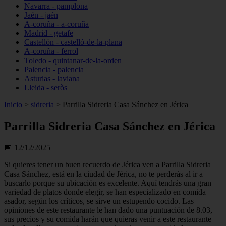
Navarra - pamplona
Jaén - jaén
A-coruña - a-coruña
Madrid - getafe
Castellón - castelló-de-la-plana
A-coruña - ferrol
Toledo - quintanar-de-la-orden
Palencia - palencia
Asturias - laviana
Lleida - seròs
Inicio
>
sidreria
>
Parrilla Sidreria Casa Sánchez en Jérica
Parrilla Sidreria Casa Sánchez en Jérica
📅 12/12/2025
Si quieres tener un buen recuerdo de Jérica ven a Parrilla Sidreria
Casa Sánchez, está en la ciudad de Jérica, no te perderás al ir a
buscarlo porque su ubicación es excelente. Aquí tendrás una gran
variedad de platos donde elegir, se han especializado en comida
asador, según los críticos, se sirve un estupendo cocido. Las
opiniones de este restaurante le han dado una puntuación de 8.03,
sus precios y su comida harán que quieras venir a este restaurante