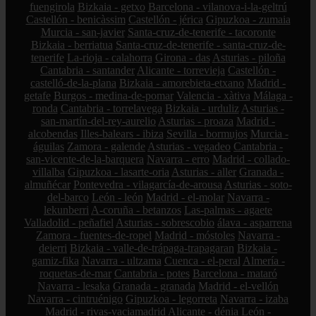
fuengirola
Bizkaia - getxo
Barcelona - vilanova-i-la-geltrú
Castellón - benicàssim
Castellón - jérica
Gipuzkoa - zumaia
Murcia - san-javier
Santa-cruz-de-tenerife - tacoronte
Bizkaia - berriatua
Santa-cruz-de-tenerife - santa-cruz-de-
tenerife
La-rioja - calahorra
Girona - das
Asturias - piloña
Cantabria - santander
Alicante - torrevieja
Castellón -
castelló-de-la-plana
Bizkaia - amorebieta-etxano
Madrid -
getafe
Burgos - medina-de-pomar
Valencia - xàtiva
Málaga -
ronda
Cantabria - torrelavega
Bizkaia - urduliz
Asturias -
san-martín-del-rey-aurelio
Asturias - proaza
Madrid -
alcobendas
Illes-balears - ibiza
Sevilla - bormujos
Murcia -
águilas
Zamora - galende
Asturias - vegadeo
Cantabria -
san-vicente-de-la-barquera
Navarra - erro
Madrid - collado-
villalba
Gipuzkoa - lasarte-oria
Asturias - aller
Granada -
almuñécar
Pontevedra - vilagarcía-de-arousa
Asturias - soto-
del-barco
León - león
Madrid - el-molar
Navarra -
lekunberri
A-coruña - betanzos
Las-palmas - agaete
Valladolid - peñafiel
Asturias - sobrescobio
álava - asparrena
Zamora - fuentes-de-ropel
Madrid - móstoles
Navarra -
deierri
Bizkaia - valle-de-trápaga-trapagaran
Bizkaia -
gamiz-fika
Navarra - ultzama
Cuenca - el-peral
Almería -
roquetas-de-mar
Cantabria - potes
Barcelona - mataró
Navarra - lesaka
Granada - granada
Madrid - el-vellón
Navarra - cintruénigo
Gipuzkoa - legorreta
Navarra - izaba
Madrid - rivas-vaciamadrid
Alicante - dénia
León -