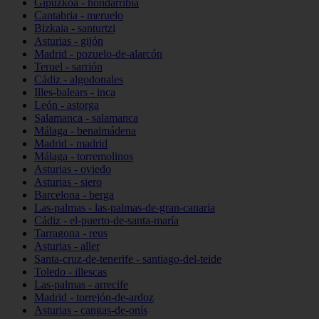
Gipuzkoa - hondarribia
Cantabria - meruelo
Bizkaia - santurtzi
Asturias - gijón
Madrid - pozuelo-de-alarcón
Teruel - sarrión
Cádiz - algodonales
Illes-balears - inca
León - astorga
Salamanca - salamanca
Málaga - benalmádena
Madrid - madrid
Málaga - torremolinos
Asturias - oviedo
Asturias - siero
Barcelona - berga
Las-palmas - las-palmas-de-gran-canaria
Cádiz - el-puerto-de-santa-maría
Tarragona - reus
Asturias - aller
Santa-cruz-de-tenerife - santiago-del-teide
Toledo - illescas
Las-palmas - arrecife
Madrid - torrejón-de-ardoz
Asturias - cangas-de-onís