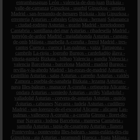
entrambasaguas
León - valencia-de-don-juan
Bizkaia -
valle-de-carranza
Gipuzkoa - usurbil
Gipuzkoa - urnieta
Madrid - san-fernando-de-henares
Bizkaia - loiu
Gipuzkoa -
errenteria
Asturias - cabrales
Gipuzkoa - hernani
Salamanca
- ciudad-rodrigo
Asturias - gozón
Madrid - torrelodones
Cantabria - santillana-del-mar
Asturias - ribadesella
Madrid -
torrejón-de-ardoz
Madrid - majadahonda
Asturias - cangas-
de-onís
Málaga - marbella
A-coruña - ferrol
Madrid - tres-
cantos
Cuenca - cuenca
Las-palmas - yaiza
Tarragona -
cambrils
La-rioja - logroño
Burgos - cardeñadijo
álava -
vitoria-gasteiz
Bizkaia - bilbao
Valencia - gandia
Valencia -
valencia
Barcelona - barcelona
Madrid - madrid
Burgos -
revilla-y-la-ahedo
Madrid - las-rozas-de-madrid
Asturias -
castrillón
Asturias - salas
Asturias - carreño
Asturias - valdés
Zamora - puebla-de-sanabria
Bizkaia - lezama
Asturias -
nava
Illes-balears - manacor
A-coruña - ortigueira
Alicante -
ondara
Asturias - somiedo
Asturias - avilés
Valladolid -
valladolid
Asturias - corvera-de-asturias
Asturias - quirós
Asturias - cabranes
Navarra - tudela
Asturias - cudillero
Madrid - san-lorenzo-de-el-escorial
Alicante - alicante
Las-
palmas - valleseco
A-coruña - a-coruña
Girona - lloret-de-
mar
Navarra - lodosa
Barcelona - manresa
Cantabria -
santoña
Asturias - tapia-de-casariego
Asturias - llanera
Pontevedra - pontevedra
Illes-balears - santa-eulària-des-riu
Gipuzkoa - aia
Asturias - taramundi
Huesca - fraga
Málaga -