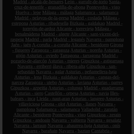
Madrid - alcalá-de-henares
León - garrafe-de-torío
Santa-
cruz-de-tenerife - granadilla-de-abona
Pontevedra - vigo
Huelva - lepe
Málaga - málaga
Salamanca - salamanca
Madrid - pelayos-de-la-presa
Madrid - coslada
Málaga -
estepona
Asturias - ribadesella
Bizkaia - galdakao
Madrid -
torrejón-de-ardoz
Alicante - torrevieja
Málaga -
benalmádena
Madrid - algete
Alicante - sant-vicent-del-
raspeig
Madrid - parla
Madrid - leganés
Navarra - pamplona
Jaén - jaén
A-coruña - a-coruña
Alicante - benidorm
Girona
- figueres
Zaragoza - zaragoza
Asturias - noreña
Asturias -
gijón
Asturias - oviedo
Tarragona - tarragona
Madrid -
pozuelo-de-alarcón
Asturias - mieres
Gipuzkoa - astigarraga
Navarra - erriberri
álava - ribera-alta
Gipuzkoa - san-
sebastián
Navarra - galar
Asturias - peñamellera-baja
Asturias - lena
Bizkaia - galdakao
Asturias - cangas-del-
narcea
Zaragoza - utebo
Asturias - laviana
Asturias - parres
Gipuzkoa - azpeitia
Asturias - colunga
Madrid - guadarrama
Asturias - siero
Castellón - orpesa
Asturias - navia
Illes-
balears - inca
Lleida - naut-aran
Asturias - langreo
Asturias -
villaviciosa
Girona - olot
Asturias - llanes
Navarra -
pamplona
Salamanca - salamanca
Valladolid - zaratán
Alicante - benidorm
Pontevedra - vigo
Gipuzkoa - zerain
Gipuzkoa - andoain
Navarra - valtierra
Navarra - gesalatz
Navarra - larraun
Navarra - abaurrea-baja
Asturias - onís
Navarra - barañain
Navarra - baztan
Cantabria -