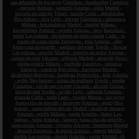
san-sebastián-de-los-reyes
Gipuzkoa - hondarribia
Cantabria
- meruelo
Bizkaia - santurtzi
Asturias - gijón
Madrid -
pozuelo-de-alarcón
Teruel - sarrión
Cádiz - algodonales
Illes-balears - inca
León - astorga
Salamanca - salamanca
Málaga - benalmádena
Madrid - madrid
Málaga -
torremolinos
Asturias - oviedo
Asturias - siero
Barcelona -
berga
Las-palmas - las-palmas-de-gran-canaria
Cádiz - el-
puerto-de-santa-maría
Tarragona - reus
Asturias - aller
Santa-cruz-de-tenerife - santiago-del-teide
Toledo - illescas
Las-palmas - arrecife
Madrid - torrejón-de-ardoz
Asturias -
cangas-de-onís
Alicante - orihuela
Madrid - alcorcón
álava -
vitoria-gasteiz
Málaga - marbella
Zaragoza - zaragoza
Valencia - valencia
Barcelona - barcelona
Madrid -
alcobendas
Barcelona - badalona
Pontevedra - lalín
Asturias
- avilés
Illes-balears - palma-de-mallorca
Toledo - seseña
Cantabria - val-de-san-vicente
Alicante - alicante
Girona -
lloret-de-mar
Sevilla - sevilla
León - sahagún
Granada -
granada
Cádiz - tarifa
Lugo - viveiro
Murcia - san-javier
Santa-cruz-de-tenerife - tacoronte
Asturias - grado
Illes-
balears - santa-eulària-des-riu
Madrid - alcalá-de-henares
Asturias - gozón
Málaga - ronda
Asturias - llanes
Las-
palmas - yaiza
Asturias - langreo
Santa-cruz-de-tenerife -
santa-úrsula
Asturias - vegadeo
Alicante - benidorm
Madrid
- leganés
Zaragoza - la-muela
Asturias - mieres
Melilla -
melilla
Las-palmas - mogán
Asturias - parres
Madrid - el-