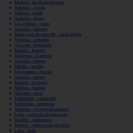
Madrid - alcalá-de-henares
Asturias - gozón
Málaga - ronda
Asturias - llanes
Las-palmas - yaiza
Asturias - langreo
Santa-cruz-de-tenerife - santa-úrsula
Asturias - vegadeo
Alicante - benidorm
Madrid - leganés
Zaragoza - la-muela
Asturias - mieres
Melilla - melilla
Las-palmas - mogán
Asturias - parres
Madrid - el-molar
Málaga - málaga
Alicante - alcoi
Valladolid - valladolid
Tarragona - tarragona
Asturias - corvera-de-asturias
León - valencia-de-don-juan
Madrid - valdemoro
Madrid - villaviciosa-de-odón
León - león