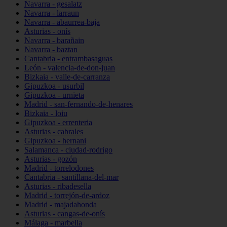
Navarra - gesalatz
Navarra - larraun
Navarra - abaurrea-baja
Asturias - onís
Navarra - barañain
Navarra - baztan
Cantabria - entrambasaguas
León - valencia-de-don-juan
Bizkaia - valle-de-carranza
Gipuzkoa - usurbil
Gipuzkoa - urnieta
Madrid - san-fernando-de-henares
Bizkaia - loiu
Gipuzkoa - errenteria
Asturias - cabrales
Gipuzkoa - hernani
Salamanca - ciudad-rodrigo
Asturias - gozón
Madrid - torrelodones
Cantabria - santillana-del-mar
Asturias - ribadesella
Madrid - torrejón-de-ardoz
Madrid - majadahonda
Asturias - cangas-de-onís
Málaga - marbella