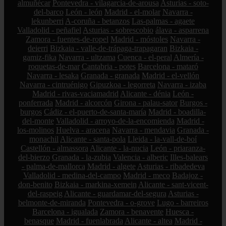
almuñécar
Pontevedra - vilagarcía-de-arousa
Asturias - soto-
del-barco
León - león
Madrid - el-molar
Navarra -
lekunberri
A-coruña - betanzos
Las-palmas - agaete
Valladolid - peñafiel
Asturias - sobrescobio
álava - asparrena
Zamora - fuentes-de-ropel
Madrid - móstoles
Navarra -
deierri
Bizkaia - valle-de-trápaga-trapagaran
Bizkaia -
gamiz-fika
Navarra - ultzama
Cuenca - el-peral
Almería -
roquetas-de-mar
Cantabria - potes
Barcelona - mataró
Navarra - lesaka
Granada - granada
Madrid - el-vellón
Navarra - cintruénigo
Gipuzkoa - legorreta
Navarra - izaba
Madrid - rivas-vaciamadrid
Alicante - dénia
León -
ponferrada
Madrid - alcorcón
Girona - palau-sator
Burgos -
burgos
Cádiz - el-puerto-de-santa-maría
Madrid - boadilla-
del-monte
Valladolid - arroyo-de-la-encomienda
Madrid -
los-molinos
Huelva - aracena
Navarra - mendavia
Granada -
monachil
Alicante - santa-pola
Lleida - la-vall-de-boí
Castellón - almassora
Alicante - la-nucia
León - priaranza-
del-bierzo
Granada - la-zubia
Valencia - alberic
Illes-balears
- palma-de-mallorca
Madrid - algete
Asturias - ribadedeva
Valladolid - medina-del-campo
Madrid - meco
Badajoz -
don-benito
Bizkaia - markina-xemein
Alicante - sant-vicent-
del-raspeig
Alicante - guardamar-del-segura
Asturias -
belmonte-de-miranda
Pontevedra - o-grove
Lugo - barreiros
Barcelona - igualada
Zamora - benavente
Huesca -
benasque
Madrid - fuenlabrada
Alicante - altea
Madrid -