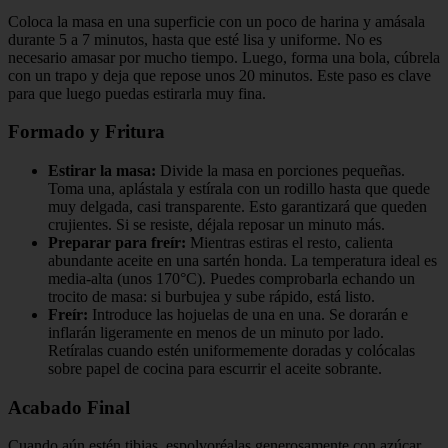
Coloca la masa en una superficie con un poco de harina y amásala
durante 5 a 7 minutos, hasta que esté lisa y uniforme. No es
necesario amasar por mucho tiempo. Luego, forma una bola, cúbrela
con un trapo y deja que repose unos 20 minutos. Este paso es clave
para que luego puedas estirarla muy fina.
Formado y Fritura
Estirar la masa:
Divide la masa en porciones pequeñas.
Toma una, aplástala y estírala con un rodillo hasta que quede
muy delgada, casi transparente. Esto garantizará que queden
crujientes. Si se resiste, déjala reposar un minuto más.
Preparar para freír:
Mientras estiras el resto, calienta
abundante aceite en una sartén honda. La temperatura ideal es
media-alta (unos 170°C). Puedes comprobarla echando un
trocito de masa: si burbujea y sube rápido, está listo.
Freír:
Introduce las hojuelas de una en una. Se dorarán e
inflarán ligeramente en menos de un minuto por lado.
Retíralas cuando estén uniformemente doradas y colócalas
sobre papel de cocina para escurrir el aceite sobrante.
Acabado Final
Cuando aún estén tibias, espolvoréalas generosamente con azúcar