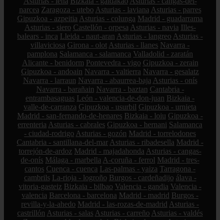
Asturias - lena
Bizkaia - galdakao
Asturias - cangas-del-
narcea
Zaragoza - utebo
Asturias - laviana
Asturias - parres
Gipuzkoa - azpeitia
Asturias - colunga
Madrid - guadarrama
Asturias - siero
Castellón - orpesa
Asturias - navia
Illes-
balears - inca
Lleida - naut-aran
Asturias - langreo
Asturias -
villaviciosa
Girona - olot
Asturias - llanes
Navarra -
pamplona
Salamanca - salamanca
Valladolid - zaratán
Alicante - benidorm
Pontevedra - vigo
Gipuzkoa - zerain
Gipuzkoa - andoain
Navarra - valtierra
Navarra - gesalatz
Navarra - larraun
Navarra - abaurrea-baja
Asturias - onís
Navarra - barañain
Navarra - baztan
Cantabria -
entrambasaguas
León - valencia-de-don-juan
Bizkaia -
valle-de-carranza
Gipuzkoa - usurbil
Gipuzkoa - urnieta
Madrid - san-fernando-de-henares
Bizkaia - loiu
Gipuzkoa -
errenteria
Asturias - cabrales
Gipuzkoa - hernani
Salamanca
- ciudad-rodrigo
Asturias - gozón
Madrid - torrelodones
Cantabria - santillana-del-mar
Asturias - ribadesella
Madrid -
torrejón-de-ardoz
Madrid - majadahonda
Asturias - cangas-
de-onís
Málaga - marbella
A-coruña - ferrol
Madrid - tres-
cantos
Cuenca - cuenca
Las-palmas - yaiza
Tarragona -
cambrils
La-rioja - logroño
Burgos - cardeñadijo
álava -
vitoria-gasteiz
Bizkaia - bilbao
Valencia - gandia
Valencia -
valencia
Barcelona - barcelona
Madrid - madrid
Burgos -
revilla-y-la-ahedo
Madrid - las-rozas-de-madrid
Asturias -
castrillón
Asturias - salas
Asturias - carreño
Asturias - valdés