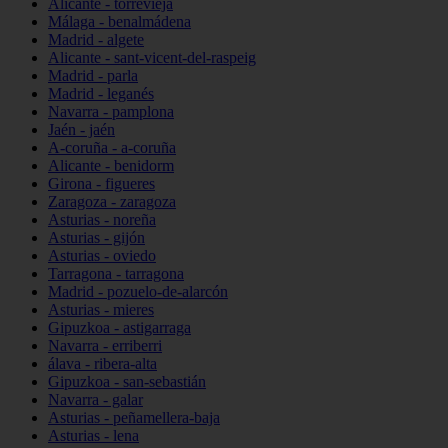
Alicante - torrevieja
Málaga - benalmádena
Madrid - algete
Alicante - sant-vicent-del-raspeig
Madrid - parla
Madrid - leganés
Navarra - pamplona
Jaén - jaén
A-coruña - a-coruña
Alicante - benidorm
Girona - figueres
Zaragoza - zaragoza
Asturias - noreña
Asturias - gijón
Asturias - oviedo
Tarragona - tarragona
Madrid - pozuelo-de-alarcón
Asturias - mieres
Gipuzkoa - astigarraga
Navarra - erriberri
álava - ribera-alta
Gipuzkoa - san-sebastián
Navarra - galar
Asturias - peñamellera-baja
Asturias - lena