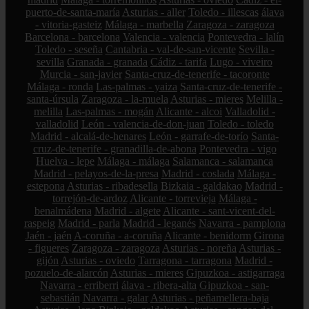
puerto-de-santa-maría
Asturias - aller
Toledo - illescas
álava
- vitoria-gasteiz
Málaga - marbella
Zaragoza - zaragoza
Barcelona - barcelona
Valencia - valencia
Pontevedra - lalín
Toledo - seseña
Cantabria - val-de-san-vicente
Sevilla -
sevilla
Granada - granada
Cádiz - tarifa
Lugo - viveiro
Murcia - san-javier
Santa-cruz-de-tenerife - tacoronte
Málaga - ronda
Las-palmas - yaiza
Santa-cruz-de-tenerife -
santa-úrsula
Zaragoza - la-muela
Asturias - mieres
Melilla -
melilla
Las-palmas - mogán
Alicante - alcoi
Valladolid -
valladolid
León - valencia-de-don-juan
Toledo - toledo
Madrid - alcalá-de-henares
León - garrafe-de-torío
Santa-
cruz-de-tenerife - granadilla-de-abona
Pontevedra - vigo
Huelva - lepe
Málaga - málaga
Salamanca - salamanca
Madrid - pelayos-de-la-presa
Madrid - coslada
Málaga -
estepona
Asturias - ribadesella
Bizkaia - galdakao
Madrid -
torrejón-de-ardoz
Alicante - torrevieja
Málaga -
benalmádena
Madrid - algete
Alicante - sant-vicent-del-
raspeig
Madrid - parla
Madrid - leganés
Navarra - pamplona
Jaén - jaén
A-coruña - a-coruña
Alicante - benidorm
Girona
- figueres
Zaragoza - zaragoza
Asturias - noreña
Asturias -
gijón
Asturias - oviedo
Tarragona - tarragona
Madrid -
pozuelo-de-alarcón
Asturias - mieres
Gipuzkoa - astigarraga
Navarra - erriberri
álava - ribera-alta
Gipuzkoa - san-
sebastián
Navarra - galar
Asturias - peñamellera-baja