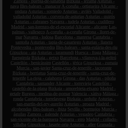
Zamora - puebla-de-sanabria
Bizkaia - lezama
Asturias -
nava
Illes-balears - manacor
A-coruña - ortigueira
Alicante -
ondara
Asturias - somiedo
Asturias - avilés
Valladolid -
valladolid
Asturias - corvera-de-asturias
Asturias - quirós
Asturias - cabranes
Navarra - tudela
Asturias - cudillero
Madrid - san-lorenzo-de-el-escorial
Alicante - alicante
Las-
palmas - valleseco
A-coruña - a-coruña
Girona - lloret-de-
mar
Navarra - lodosa
Barcelona - manresa
Cantabria -
santoña
Asturias - tapia-de-casariego
Asturias - llanera
Pontevedra - pontevedra
Illes-balears - santa-eulària-des-riu
Gipuzkoa - aia
Asturias - taramundi
Huesca - fraga
Málaga -
fuengirola
Bizkaia - getxo
Barcelona - vilanova-i-la-geltrú
Castellón - benicàssim
Castellón - jérica
Gipuzkoa - zumaia
Murcia - san-javier
Santa-cruz-de-tenerife - tacoronte
Bizkaia - berriatua
Santa-cruz-de-tenerife - santa-cruz-de-
tenerife
La-rioja - calahorra
Girona - das
Asturias - piloña
Cantabria - santander
Alicante - torrevieja
Castellón -
castelló-de-la-plana
Bizkaia - amorebieta-etxano
Madrid -
getafe
Burgos - medina-de-pomar
Valencia - xàtiva
Málaga -
ronda
Cantabria - torrelavega
Bizkaia - urduliz
Asturias -
san-martín-del-rey-aurelio
Asturias - proaza
Madrid -
alcobendas
Illes-balears - ibiza
Sevilla - bormujos
Murcia -
águilas
Zamora - galende
Asturias - vegadeo
Cantabria -
san-vicente-de-la-barquera
Navarra - erro
Madrid - collado-
villalba
Gipuzkoa - lasarte-oria
Asturias - aller
Granada -