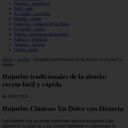
Navarra - pamplona
Jaén - jaén
A-coruña - a-coruña
Madrid - getafe
Castellón - castelló-de-la-plana
A-coruña - ferrol
Toledo - quintanar-de-la-orden
Palencia - palencia
Asturias - laviana
Lleida - seròs
Inicio
>
recetas
>
Hojuelas tradicionales de la abuela: receta fácil y
rápida
Hojuelas tradicionales de la abuela:
receta fácil y rápida
📅 09/02/2026
Hojuelas Clásicas: Un Dulce con Historia
Las hojuelas son un postre tradicional que nos transporta a los
sabores de la infancia, a las cocinas familiares y a momentos de