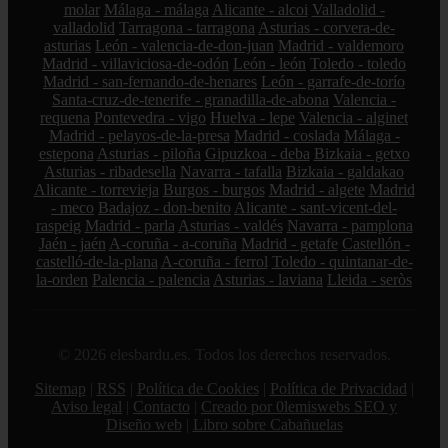
molar
Málaga - málaga
Alicante - alcoi
Valladolid -
valladolid
Tarragona - tarragona
Asturias - corvera-de-
asturias
León - valencia-de-don-juan
Madrid - valdemoro
Madrid - villaviciosa-de-odón
León - león
Toledo - toledo
Madrid - san-fernando-de-henares
León - garrafe-de-torío
Santa-cruz-de-tenerife - granadilla-de-abona
Valencia -
requena
Pontevedra - vigo
Huelva - lepe
Valencia - alginet
Madrid - pelayos-de-la-presa
Madrid - coslada
Málaga -
estepona
Asturias - piloña
Gipuzkoa - deba
Bizkaia - getxo
Asturias - ribadesella
Navarra - tafalla
Bizkaia - galdakao
Alicante - torrevieja
Burgos - burgos
Madrid - algete
Madrid
- meco
Badajoz - don-benito
Alicante - sant-vicent-del-
raspeig
Madrid - parla
Asturias - valdés
Navarra - pamplona
Jaén - jaén
A-coruña - a-coruña
Madrid - getafe
Castellón -
castelló-de-la-plana
A-coruña - ferrol
Toledo - quintanar-de-
la-orden
Palencia - palencia
Asturias - laviana
Lleida - seròs
© 2026 elesbardu.es. Todos los derechos reservados.
Sitemap
|
RSS
|
Política de Cookies
|
Política de Privacidad
|
Aviso legal
|
Contacto
|
Creado por 0lemiswebs SEO y
Diseño web
|
Libro sobre Cabañuelas