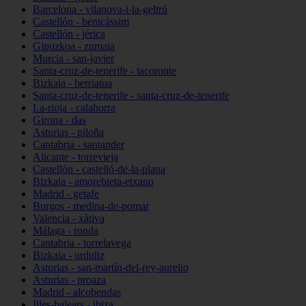
Barcelona - vilanova-i-la-geltrú
Castellón - benicàssim
Castellón - jérica
Gipuzkoa - zumaia
Murcia - san-javier
Santa-cruz-de-tenerife - tacoronte
Bizkaia - berriatua
Santa-cruz-de-tenerife - santa-cruz-de-tenerife
La-rioja - calahorra
Girona - das
Asturias - piloña
Cantabria - santander
Alicante - torrevieja
Castellón - castelló-de-la-plana
Bizkaia - amorebieta-etxano
Madrid - getafe
Burgos - medina-de-pomar
Valencia - xàtiva
Málaga - ronda
Cantabria - torrelavega
Bizkaia - urduliz
Asturias - san-martín-del-rey-aurelio
Asturias - proaza
Madrid - alcobendas
Illes-balears - ibiza