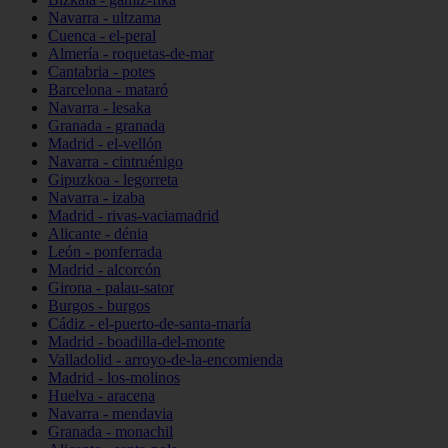
Navarra - ultzama
Cuenca - el-peral
Almería - roquetas-de-mar
Cantabria - potes
Barcelona - mataró
Navarra - lesaka
Granada - granada
Madrid - el-vellón
Navarra - cintruénigo
Gipuzkoa - legorreta
Navarra - izaba
Madrid - rivas-vaciamadrid
Alicante - dénia
León - ponferrada
Madrid - alcorcón
Girona - palau-sator
Burgos - burgos
Cádiz - el-puerto-de-santa-maría
Madrid - boadilla-del-monte
Valladolid - arroyo-de-la-encomienda
Madrid - los-molinos
Huelva - aracena
Navarra - mendavia
Granada - monachil