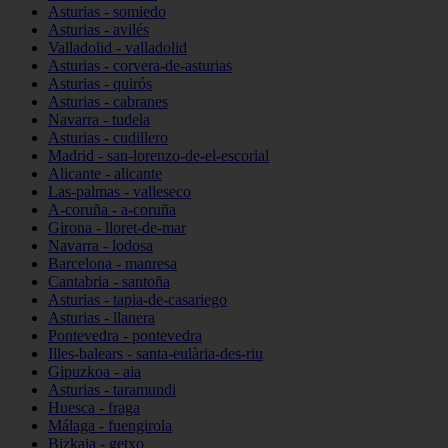
Asturias - somiedo
Asturias - avilés
Valladolid - valladolid
Asturias - corvera-de-asturias
Asturias - quirós
Asturias - cabranes
Navarra - tudela
Asturias - cudillero
Madrid - san-lorenzo-de-el-escorial
Alicante - alicante
Las-palmas - valleseco
A-coruña - a-coruña
Girona - lloret-de-mar
Navarra - lodosa
Barcelona - manresa
Cantabria - santoña
Asturias - tapia-de-casariego
Asturias - llanera
Pontevedra - pontevedra
Illes-balears - santa-eulària-des-riu
Gipuzkoa - aia
Asturias - taramundi
Huesca - fraga
Málaga - fuengirola
Bizkaia - getxo