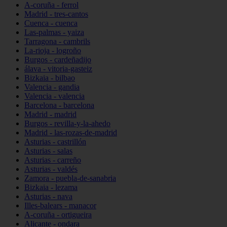
A-coruña - ferrol
Madrid - tres-cantos
Cuenca - cuenca
Las-palmas - yaiza
Tarragona - cambrils
La-rioja - logroño
Burgos - cardeñadijo
álava - vitoria-gasteiz
Bizkaia - bilbao
Valencia - gandia
Valencia - valencia
Barcelona - barcelona
Madrid - madrid
Burgos - revilla-y-la-ahedo
Madrid - las-rozas-de-madrid
Asturias - castrillón
Asturias - salas
Asturias - carreño
Asturias - valdés
Zamora - puebla-de-sanabria
Bizkaia - lezama
Asturias - nava
Illes-balears - manacor
A-coruña - ortigueira
Alicante - ondara