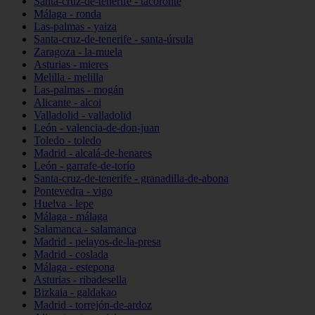
Santa-cruz-de-tenerife - tacoronte
Málaga - ronda
Las-palmas - yaiza
Santa-cruz-de-tenerife - santa-úrsula
Zaragoza - la-muela
Asturias - mieres
Melilla - melilla
Las-palmas - mogán
Alicante - alcoi
Valladolid - valladolid
León - valencia-de-don-juan
Toledo - toledo
Madrid - alcalá-de-henares
León - garrafe-de-torío
Santa-cruz-de-tenerife - granadilla-de-abona
Pontevedra - vigo
Huelva - lepe
Málaga - málaga
Salamanca - salamanca
Madrid - pelayos-de-la-presa
Madrid - coslada
Málaga - estepona
Asturias - ribadesella
Bizkaia - galdakao
Madrid - torrejón-de-ardoz