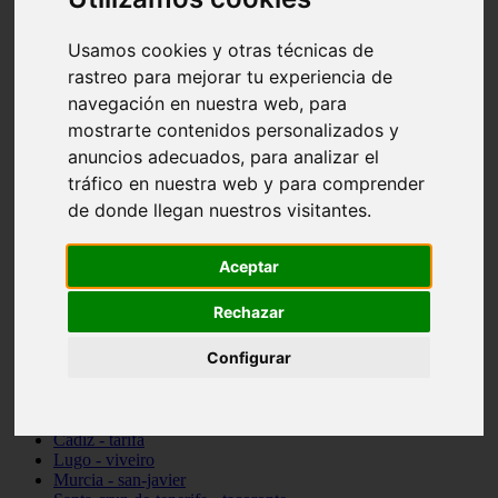
vocabulario de cocina
Madrid - pozuelo-de-alarcón
Usamos cookies y otras técnicas de
Teruel - sarrión
rastreo para mejorar tu experiencia de
Cádiz - algodonales
Illes-balears - inca
navegación en nuestra web, para
Madrid - madrid
mostrarte contenidos personalizados y
Málaga - torremolinos
anuncios adecuados, para analizar el
Asturias - oviedo
Cádiz - el-puerto-de-santa-maría
tráfico en nuestra web y para comprender
Asturias - aller
de donde llegan nuestros visitantes.
Toledo - illescas
álava - vitoria-gasteiz
Málaga - marbella
Aceptar
Zaragoza - zaragoza
Barcelona - barcelona
Rechazar
Valencia - valencia
Pontevedra - lalín
Configurar
Toledo - seseña
Cantabria - val-de-san-vicente
Sevilla - sevilla
Granada - granada
Cádiz - tarifa
Lugo - viveiro
Murcia - san-javier