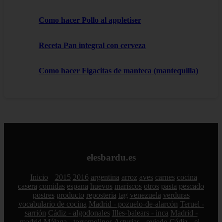
Como hacer Pollo al appletiser
Receta Pan integral con cerveza
Como hacer Figacitas de manteca (mantequilla)
elesbardu.es
Inicio
2015
2016
argentina
arroz
aves
carnes
cocina
casera
comidas
espana
huevos
mariscos
otros
pasta
pescado
postres
producto
reposteria
tag
venezuela
verduras
vocabulario de cocina
Madrid - pozuelo-de-alarcón
Teruel -
sarrión
Cádiz - algodonales
Illes-balears - inca
Madrid -
madrid
Málaga - torremolinos
Asturias - oviedo
Cádiz - el-