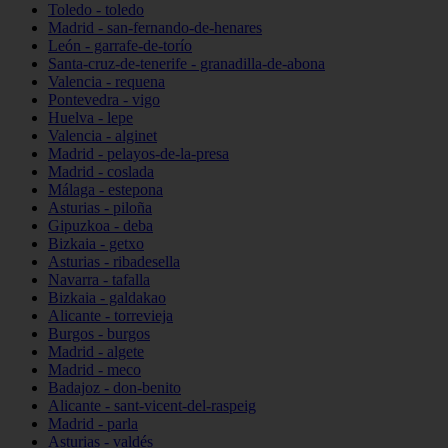
Toledo - toledo
Madrid - san-fernando-de-henares
León - garrafe-de-torío
Santa-cruz-de-tenerife - granadilla-de-abona
Valencia - requena
Pontevedra - vigo
Huelva - lepe
Valencia - alginet
Madrid - pelayos-de-la-presa
Madrid - coslada
Málaga - estepona
Asturias - piloña
Gipuzkoa - deba
Bizkaia - getxo
Asturias - ribadesella
Navarra - tafalla
Bizkaia - galdakao
Alicante - torrevieja
Burgos - burgos
Madrid - algete
Madrid - meco
Badajoz - don-benito
Alicante - sant-vicent-del-raspeig
Madrid - parla
Asturias - valdés