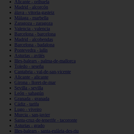
Alicante - orihuela
Madrid - alcorcón
álava - vitoria-gasteiz
Málaga - marbella
Zaragoza - zaragoza
Valencia - valencia
Barcelona - barcelona
Madrid - alcobendas
Barcelona - badalona
Pontevedra - lalín
Asturias - avilés
Illes-balears - palma-de-mallorca
Toledo - seseña
Cantabria - val-de-san-vicente
Alicante - alicante
Girona - lloret-de-mar
Sevilla - sevilla
León - sahagún
Granada - granada
Cádiz - tarifa
Lugo - viveiro
Murcia - san-javier
Santa-cruz-de-tenerife - tacoronte
Asturias - grado
Illes-balears - santa-eulària-des-riu