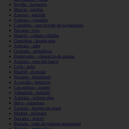
Sevilla - bormujos
Murcia - águilas
Zamora - galende
Asturias - vegadeo
Cantabria - san-vicente-de-la-barquera
Navarra - erro
Madrid - collado-villalba
Gipuzkoa - lasarte-oria
Asturias - aller
Granada - almuñécar
Pontevedra - vilagarcía-de-arousa
Asturias - soto-del-barco
León - león
Madrid - el-molar
Navarra - lekunberri
A-coruña - betanzos
Las-palmas - agaete
Valladolid - peñafiel
Asturias - sobrescobio
álava - asparrena
Zamora - fuentes-de-ropel
Madrid - móstoles
Navarra - deierri
Bizkaia - valle-de-trápaga-trapagaran
Bizkaia - gamiz-fika