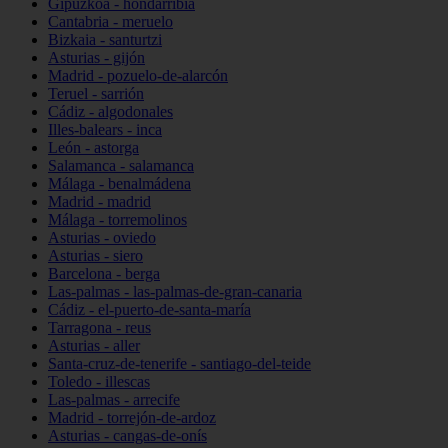
Gipuzkoa - hondarribia
Cantabria - meruelo
Bizkaia - santurtzi
Asturias - gijón
Madrid - pozuelo-de-alarcón
Teruel - sarrión
Cádiz - algodonales
Illes-balears - inca
León - astorga
Salamanca - salamanca
Málaga - benalmádena
Madrid - madrid
Málaga - torremolinos
Asturias - oviedo
Asturias - siero
Barcelona - berga
Las-palmas - las-palmas-de-gran-canaria
Cádiz - el-puerto-de-santa-maría
Tarragona - reus
Asturias - aller
Santa-cruz-de-tenerife - santiago-del-teide
Toledo - illescas
Las-palmas - arrecife
Madrid - torrejón-de-ardoz
Asturias - cangas-de-onís