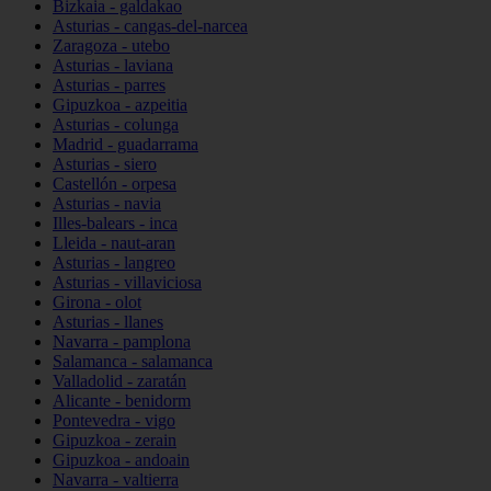
Bizkaia - galdakao
Asturias - cangas-del-narcea
Zaragoza - utebo
Asturias - laviana
Asturias - parres
Gipuzkoa - azpeitia
Asturias - colunga
Madrid - guadarrama
Asturias - siero
Castellón - orpesa
Asturias - navia
Illes-balears - inca
Lleida - naut-aran
Asturias - langreo
Asturias - villaviciosa
Girona - olot
Asturias - llanes
Navarra - pamplona
Salamanca - salamanca
Valladolid - zaratán
Alicante - benidorm
Pontevedra - vigo
Gipuzkoa - zerain
Gipuzkoa - andoain
Navarra - valtierra