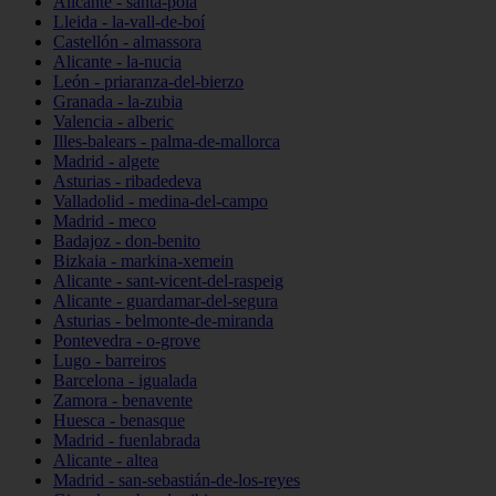
Alicante - santa-pola
Lleida - la-vall-de-boí
Castellón - almassora
Alicante - la-nucia
León - priaranza-del-bierzo
Granada - la-zubia
Valencia - alberic
Illes-balears - palma-de-mallorca
Madrid - algete
Asturias - ribadedeva
Valladolid - medina-del-campo
Madrid - meco
Badajoz - don-benito
Bizkaia - markina-xemein
Alicante - sant-vicent-del-raspeig
Alicante - guardamar-del-segura
Asturias - belmonte-de-miranda
Pontevedra - o-grove
Lugo - barreiros
Barcelona - igualada
Zamora - benavente
Huesca - benasque
Madrid - fuenlabrada
Alicante - altea
Madrid - san-sebastián-de-los-reyes